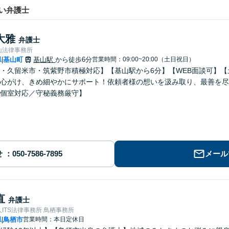
い弁護士
大雅
弁護士
山法律事務所
県
基山町
基山駅
から徒歩6分
営業時間：09:00~20:00（土日祝日）
|
・久留米市・筑紫野市積極対応】【基山駅から6分】【WEB面談可】
心がけ、きめ細やかにサポート！依頼者様の想いを汲み取り、最善を尽
個室対応／守秘義務厳守】
せ
メール
直
弁護士
ITS法律事務所 鳥栖事務所
県
鳥栖市
営業時間：本日定休日
|