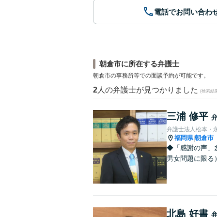
電話でお問い合わ
朝倉市に所在する弁護士
朝倉市の事務所等での面談予約が可能です。
2
人の弁護士が見つかりました
(検索結
三浦 修平
弁護士法人松本・
福岡県
朝倉市
|
◆「感謝の声」
男女問題に限る）
北島 好書