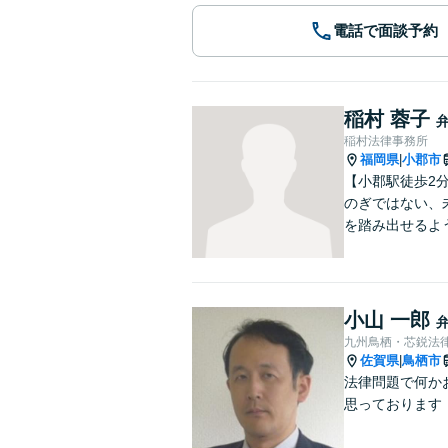
電話で面談予約
稲村 蓉子
稲村法律事務所
福岡県
小郡市
|
【小郡駅徒歩2
のぎではない、
を踏み出せるよ
小山 一郎
九州鳥栖・芯鋭法
佐賀県
鳥栖市
|
法律問題で何か
思っております