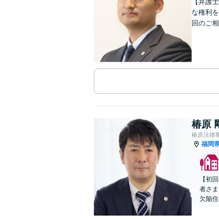
【弁護士
な権利を
回のご相
椿原 
椿原法律
福岡
【初回
者さま
欠陥住