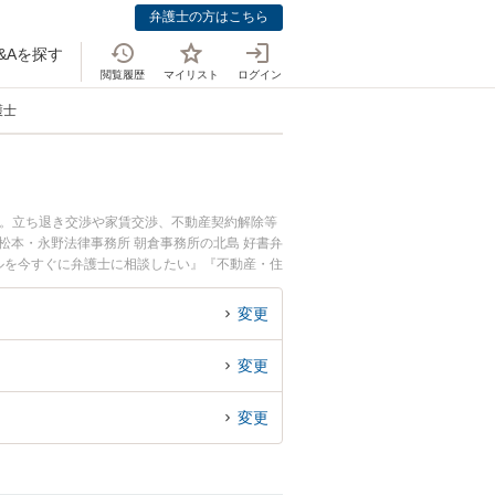
弁護士の方はこちら
&Aを探す
閲覧履歴
マイリスト
ログイン
護士
中。立ち退き交渉や家賃交渉、不動産契約解除等
松本・永野法律事務所 朝倉事務所の北島 好書弁
ルを今すぐに弁護士に相談したい』『不動産・住
士に相談予約したい』などでお困りの相談者さん
変更
変更
変更