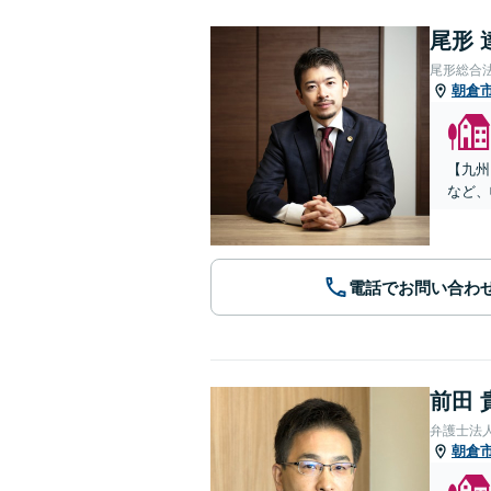
尾形 
尾形総合
朝倉
【九州
など、
電話でお問い合わ
前田 
弁護士法
朝倉