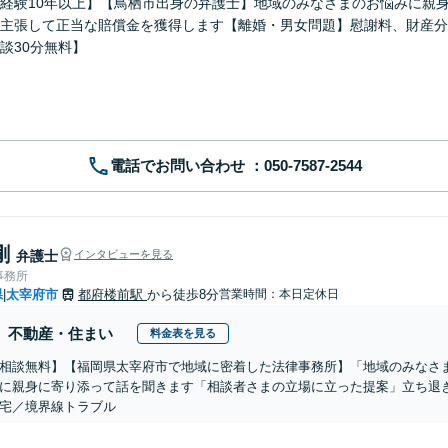
経験10年以上】【鳥栖市出身の弁護士】地域のみなさまのお悩みに親
主張して正当な賠償金を獲得します【離婚・男女問題】慰謝料、財産分
談30分無料】
電話でお問い合わせ
剛
弁護士
インタビューを見る
事務所
県
太宰府市
都府楼前駅
から徒歩8分
営業時間：本日定休日
|
不動産・住まい
料金表を見る
相談無料】【福岡県太宰府市で地域に密着した法律事務所】「地域のみなさ
に親身に寄り添って話を聞きます「相談者さまの立場に立った提案」立ち退
宅／境界線トラブル