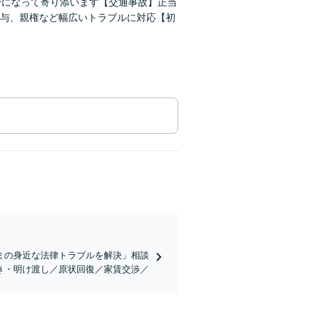
身になって寄り添います【交通事故】正当
与、親権など幅広いトラブルに対応【初
まの身近な法律トラブルを解決」相談
き・明け渡し／原状回復／家賃交渉／