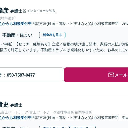
達彦
弁護士
インタビューを見る
法律事務所
市
からも相談受付中
面談方法(対面・電話・ビデオなど)は応相談
営業時間：09:0
不動産・住まい
料金表を見る
・沖縄】【セミナー経験あり】立退／建物の明け渡し請求、家賃の未払い対
幅広く対応しています。不動産トラブルは複雑化しやすいため、お早めにご
せ
メール
貴史
弁護士
人富士パートナーズ 富士パートナーズ法律事務所 福岡事務所
市
からも相談受付中
面談方法(対面・電話・ビデオなど)は応相談
営業時間：本