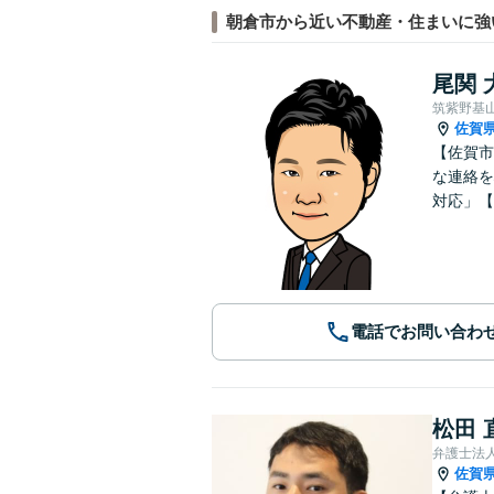
朝倉市から近い不動産・住まいに強
尾関 
筑紫野基
佐賀
【佐賀市
な連絡を
対応」【
電話でお問い合わ
松田 
弁護士法人
佐賀