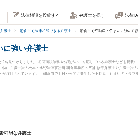
法律相談を投稿する
弁護士を探す
法律Q
弁護士
朝倉市で法律相談できる弁護士
朝倉市で不動産・住まいに強い弁
いに強い弁護士
が2名見つかりました。初回面談無料や分割払いに対応している弁護士なども掲載
特に弁護士法人松本・永野法律事務所 朝倉事務所の三浦 修平弁護士や弁護士法人
どが注目されています。『朝倉市で土日や夜間に発生した不動産・住まいのトラブ
を検索したい』『初回相談無料で不動産・住まいを法律相談できる朝倉市内の弁護
談可能な弁護士