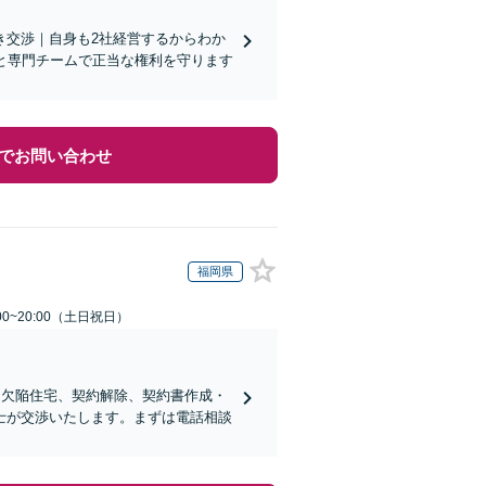
き交渉｜自身も2社経営するからわか
と専門チームで正当な権利を守ります
でお問い合わせ
福岡県
00~20:00（土日祝日）
、欠陥住宅、契約解除、契約書作成・
士が交渉いたします。まずは電話相談