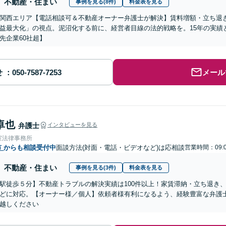
不動産・住まい
事例を見る(8件)
料金表を見る
関西エリア【電話相談可＆不動産オーナー弁護士が解決】賃料増額・立ち退
益最大化」の視点。泥沼化する前に、経営者目線の法的戦略を。15年の実績
先企業60社超】
せ
メール
卓也
弁護士
インタビューを見る
室法律事務所
市
からも相談受付中
面談方法(対面・電話・ビデオなど)は応相談
営業時間：09:
不動産・住まい
事例を見る(3件)
料金表を見る
駅徒歩５分】不動産トラブルの解決実績は100件以上！家賃滞納・立ち退き
どに対応。【オーナー様／個人】依頼者様有利になるよう、経験豊富な弁護
越しください