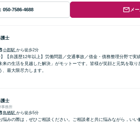
メー
弁護士
小郡駅
から徒歩2分
分】【弁護歴12年以上】労働問題／交通事故／借金・債務整理分野で実
未来の生活を見越した解決」がモットーです。皆様が笑顔と元気を取り
う、最大限尽力します。
弁護士
律事務所
鳥栖駅
から徒歩5分
お悩みの際は，ぜひご相談ください。ご相談者と共に悩みながら，いい