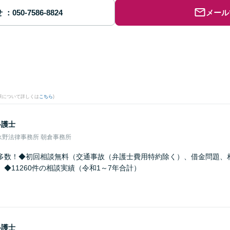
せ
メール
果について詳しくは
こちら
)
弁護士
永野法律事務所 朝倉事務所
多数！◆初回相談無料（交通事故（弁護士費用特約除く）、借金問題、
◆11260件の相談実績（令和1～7年合計）
弁護士