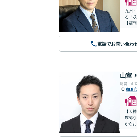
九州・
る「収
【顧問
電話でお問い合わ
山室 
尾畠・山
朝倉
【天神
確認な
からお