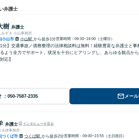
い弁護士
大樹
弁護士
人みずき 小山事務所
県
小山市
小山駅
から徒歩1分
営業時間：09:30~18:00（土曜日）
|
1分】交通事故／債務整理の法律相談料は無料！経験豊富な弁護士と事
るよう全力でサポート。状況を十分にヒアリングし、あらゆる観点から
対応】
せ
メール
学
弁護士
インタビューを見る
杜法律事務所
県
つくば市
つくば駅
から徒歩2分
営業時間：09:00~23:55（土日祝日）
|