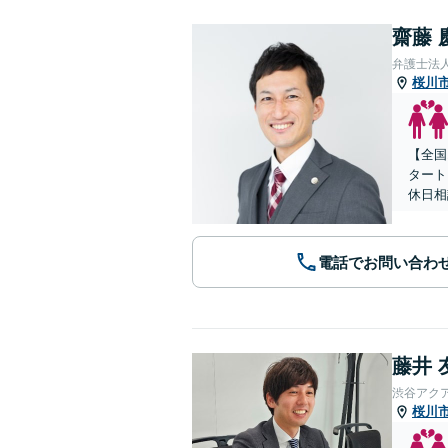
齋藤 
弁護士法人
桜川
【全国
タート
休日相
電話でお問い合わ
藤井 
渋谷アク
桜川