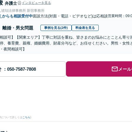
峻
弁護士
インタビューを見る
人琥珀法律事務所 新宿事務所
市
からも相談受付中
面談方法(対面・電話・ビデオなど)は応相談
営業時間：09:
離婚・男女問題
事例を見る(2件)
料金表を見る
相談可】【関東エリア】丁寧に対話を重ね、皆さまのお悩みにとことん寄り
停、養育費、親権、婚姻費用、財産分与など、お任せください。男性・女性
・夜間相談可】
せ
メール
果について詳しくは
こちら
)