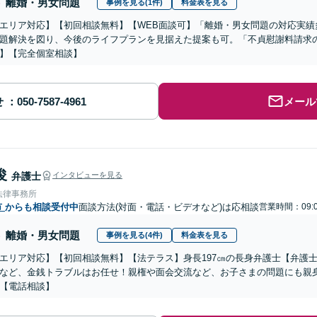
離婚・男女問題
事例を見る(1件)
料金表を見る
エリア対応】【初回相談無料】【WEB面談可】「離婚・男女問題の対応実績
題解決を図り、今後のライフプランを見据えた提案も可。「不貞慰謝料請求
】【完全個室相談】
せ
メール
俊
弁護士
インタビューを見る
法律事務所
市
からも相談受付中
面談方法(対面・電話・ビデオなど)は応相談
営業時間：09:0
離婚・男女問題
事例を見る(4件)
料金表を見る
エリア対応】【初回相談無料】【法テラス】身長197㎝の長身弁護士【弁護士
など、金銭トラブルはお任せ！親権や面会交流など、お子さまの問題にも親
【電話相談】