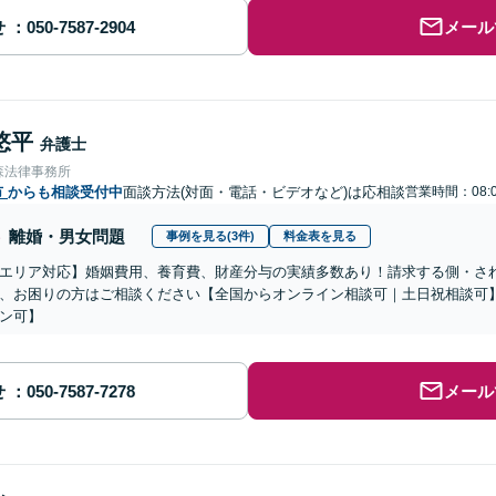
せ
メール
悠平
弁護士
森法律事務所
市
からも相談受付中
面談方法(対面・電話・ビデオなど)は応相談
営業時間：08:
離婚・男女問題
事例を見る(3件)
料金表を見る
エリア対応】婚姻費用、養育費、財産分与の実績多数あり！請求する側・さ
、お困りの方はご相談ください【全国からオンライン相談可｜土日祝相談可
ン可】
せ
メール