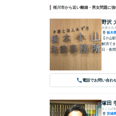
桜川市から近い離婚・男女問題に強
野沢 
弁護士法
栃木
【小山駅
解消でき
日・夜間
電話でお問い合わ
塚田 
さくらの
茨城