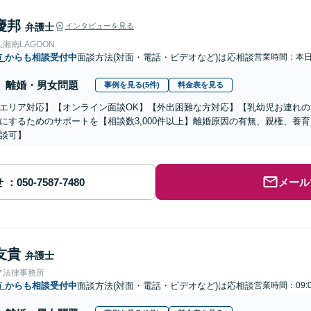
慶邦
弁護士
インタビューを見る
湘南LAGOON
市
からも相談受付中
面談方法(対面・電話・ビデオなど)は応相談
営業時間：本
離婚・男女問題
事例を見る(5件)
料金表を見る
エリア対応】【オンライン面談OK】【外出困難な方対応】【乳幼児お連れ
にするためのサポートを【相談数3,000件以上】離婚原因の有無、親権、養
談可】
せ
メール
友貴
弁護士
ア法律事務所
市
からも相談受付中
面談方法(対面・電話・ビデオなど)は応相談
営業時間：09:0