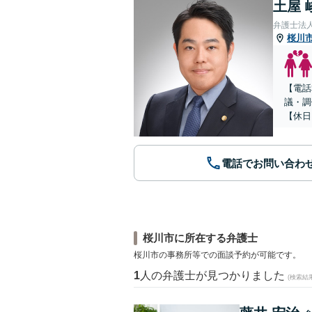
土屋 
弁護士法
桜川
【電話
議・調
【休日
電話でお問い合わ
桜川市に所在する弁護士
桜川市の事務所等での面談予約が可能です。
1
人の弁護士が見つかりました
(検索結