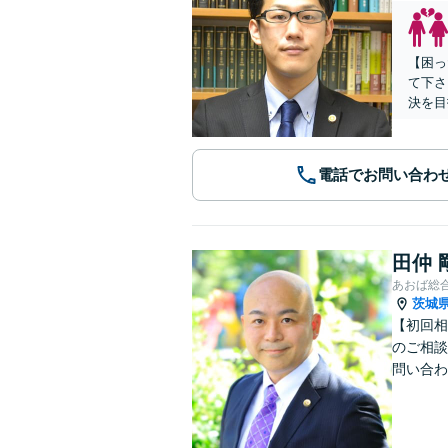
【困っ
て下さ
決を目
電話でお問い合わ
田仲 
あおば総
茨城
【初回相
のご相談
問い合わ