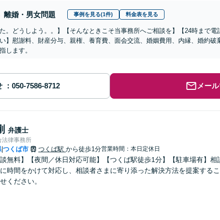
離婚・男女問題
事例を見る(1件)
料金表を見る
た。どうしよう。。】【そんなときこそ当事務所へご相談を】【24時まで電
い】慰謝料、財産分与、親権、養育費、面会交流、婚姻費用、内縁、婚約破
指します。
せ
メール
剛
弁護士
合法律事務所
県
つくば市
つくば駅
から徒歩1分
営業時間：本日定休日
|
談無料】【夜間／休日対応可能】【つくば駅徒歩1分】【駐車場有】相
に時間をかけて対応し、相談者さまに寄り添った解決方法を提案するこ
せください。