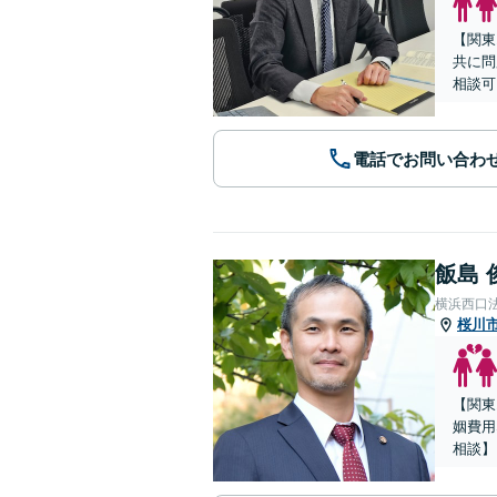
【関東
共に問
相談可
電話でお問い合わ
飯島 
横浜西口
桜川
【関東
姻費用
相談】