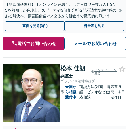
【初回面談無料】【オンライン完結可】【フォロワー数万人】SN
Sを熟知した弁護士。スピーディな証拠分析＆開示請求で納得感の
ある解決へ。損害賠償請求／交渉から訴訟まで徹底的に戦いま
す。意見照会書が届いた方もご相談ください【休日対応】
事例を見る(3件)
料金表を見る
電話でお問い合わせ
メールでお問い合わせ
松本 佳朗
インタビューを
見る
弁護士
ゴッディス法律事務所
営業時
全国か
面談方法(対面・電
ら相談
話・ビデオなど)は
間：本日
受付中
応相談
定休日