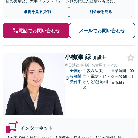
超の実績と、大手プラットフォーム側の代理人経験をもとに、ス
ピード対応【初回相談原則30分まで無料・即日/夜間面談可】
事例を見る(2件)
料金表を見る
電話でお問い合わせ
メールでお問い合わせ
小柳津 緑
弁護士
春田法律事務所 名古屋オフィス
全国か
面談方法(対
営業時間：00:
ら相談
面・電話・ビデ
00~23:59（土
受付中
オなど)は応相
日祝日）
談
インターネット
【示談で早く解決したい】【賠償金を抑えたい】【開示請求に納