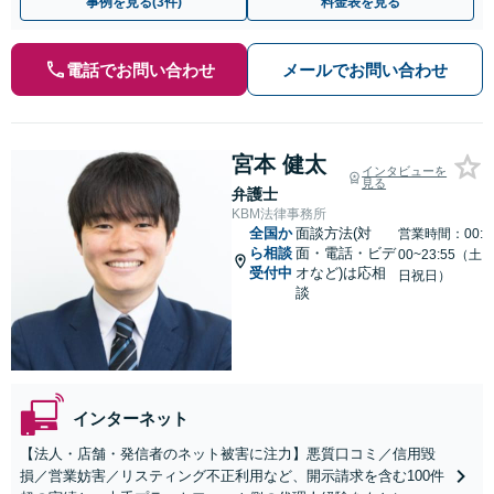
事例を見る(3件)
料金表を見る
電話でお問い合わせ
メールでお問い合わせ
宮本 健太
インタビューを
見る
弁護士
KBM法律事務所
全国か
面談方法(対
営業時間：00:
ら相談
面・電話・ビデ
00~23:55（土
受付中
オなど)は応相
日祝日）
談
インターネット
【法人・店舗・発信者のネット被害に注力】悪質口コミ／信用毀
損／営業妨害／リスティング不正利用など、開示請求を含む100件