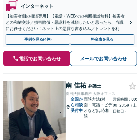
インターネット
【加害者側の相談専用】【電話・WEBでの初回相談無料】被害者
との和解交渉／損害賠償・慰謝料を減額したいと思ったら、当職
にお任せください！ネット上の悪質な書き込み／トレントを利用
した違法アップロード／リベンジポルノ等、代表弁護士が最後ま
事例を見る(4件)
料金表を見る
で対応
電話でお問い合わせ
メールでお問い合わせ
南 佳祐
弁護士
春田法律事務所 大阪オフィス
全国か
面談方法(対
営業時間：00:
ら相談
面・電話・ビデ
00~23:59（土
受付中
オなど)は応相
日祝日）
談