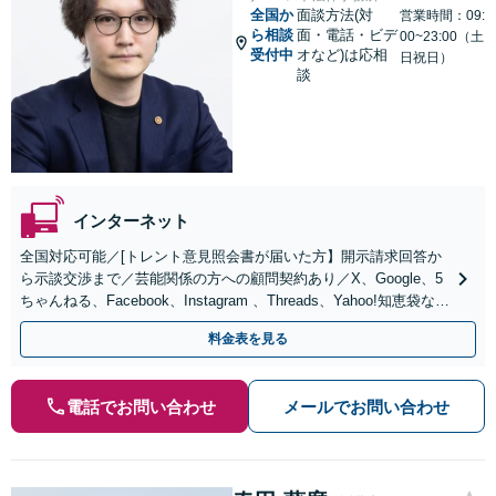
全国か
面談方法(対
営業時間：09:
ら相談
面・電話・ビデ
00~23:00（土
受付中
オなど)は応相
日祝日）
談
インターネット
全国対応可能／[トレント意見照会書が届いた方】開示請求回答か
ら示談交渉まで／芸能関係の方への顧問契約あり／X、Google、5
ちゃんねる、Facebook、Instagram 、Threads、Yahoo!知恵袋など
解決実績豊富
料金表を見る
電話でお問い合わせ
メールでお問い合わせ