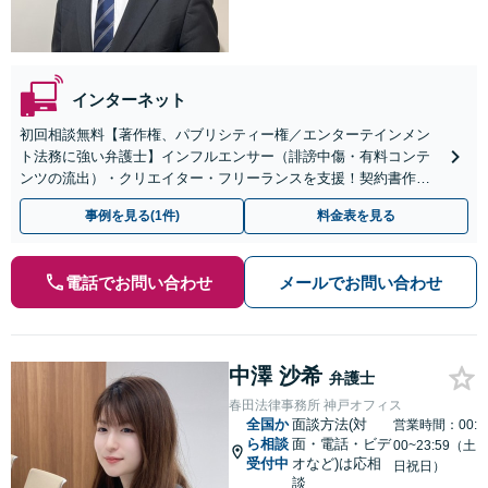
インターネット
初回相談無料【著作権、パブリシティー権／エンターテインメン
ト法務に強い弁護士】インフルエンサー（誹謗中傷・有料コンテ
ンツの流出）・クリエイター・フリーランスを支援！契約書作
成・事業の立ち上げまで幅広く対応！【告訴・刑事事件｜休日夜
事例を見る(1件)
料金表を見る
間相談可】
電話でお問い合わせ
メールでお問い合わせ
中澤 沙希
弁護士
春田法律事務所 神戸オフィス
全国か
面談方法(対
営業時間：00:
ら相談
面・電話・ビデ
00~23:59（土
受付中
オなど)は応相
日祝日）
談