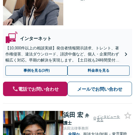
インターネット
【10,000件以上の相談実績】発信者情報開示請求、トレント、著
作権侵害、違法ダウンロード、誹謗中傷など、個人・企業問わず
幅広く対応。早期の解決を実現します。【土日祝も24時間受付／
初回相談無料】
事例を見る(3件)
料金表を見る
電話でお問い合わせ
メールでお問い合わせ
浜田 宏
弁
インタビューを
見る
護士
浜田法律事務所
営業時
全国か
面談方法(対面・電