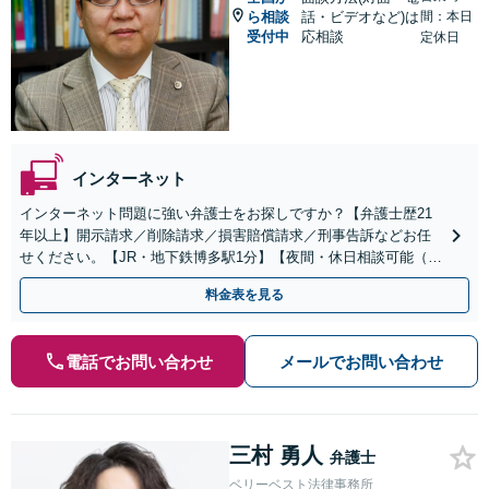
ら相談
話・ビデオなど)は
間：本日
受付中
応相談
定休日
インターネット
インターネット問題に強い弁護士をお探しですか？【弁護士歴21
年以上】開示請求／削除請求／損害賠償請求／刑事告訴などお任
せください。【JR・地下鉄博多駅1分】【夜間・休日相談可能（要
事前予約）】
料金表を見る
電話でお問い合わせ
メールでお問い合わせ
三村 勇人
弁護士
ベリーベスト法律事務所