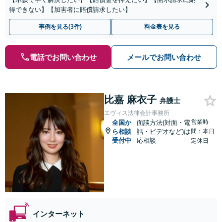
得できない】【加害者に賠償請求したい】
事例を見る(3件)
料金表を見る
電話でお問い合わせ
メールでお問い合わせ
比嘉 麻衣子
弁護士
エヴィス法律会計事務所
営業時
全国か
面談方法(対面・電
ら相談
話・ビデオなど)は
間：本日
受付中
応相談
定休日
インターネット