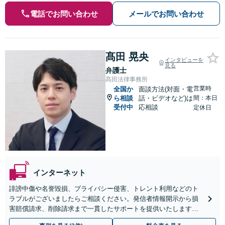
電話でお問い合わせ
メールでお問い合わせ
髙田 晃央
インタビューを
見る
弁護士
髙田法律事務所
営業時
全国か
面談方法(対面・電
ら相談
話・ビデオなど)は
間：本日
受付中
応相談
定休日
インターネット
誹謗中傷や名誉毀損、プライバシー侵害、トレント利用などのト
ラブルがございましたらご相談ください。発信者情報開示から損
害賠償請求、削除請求まで一貫したサポートを提供いたします「V
tuber関連、SNSアカウント凍結、AI関連のトラブルなど」