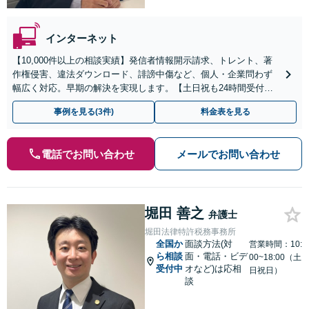
インターネット
【10,000件以上の相談実績】発信者情報開示請求、トレント、著
作権侵害、違法ダウンロード、誹謗中傷など、個人・企業問わず
幅広く対応。早期の解決を実現します。【土日祝も24時間受付／
初回相談無料】
事例を見る(3件)
料金表を見る
電話でお問い合わせ
メールでお問い合わせ
堀田 善之
弁護士
堀田法律特許税務事務所
全国か
面談方法(対
営業時間：10:
ら相談
面・電話・ビデ
00~18:00（土
受付中
オなど)は応相
日祝日）
談