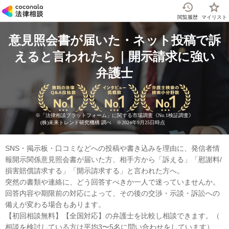
閲覧履歴
マイリスト
意見照会書が届いた・ネット投稿で訴
えると言われたら｜開示請求に強い
弁護士
※
「法律相談プラットフォーム」に関する市場調査《No.1検証調査》
(株)未来トレンド研究機構 調べ ※2024年9月25日時点
SNS・掲示板・口コミなどへの投稿や書き込みを理由に、発信者情
報開示関係意見照会書が届いた方、相手方から「訴える」「慰謝料/
損害賠償請求する」「開示請求する」と言われた方へ。
突然の書類や連絡に、どう回答すべきか一人で迷っていませんか。
回答内容や期限前の対応によって、その後の交渉・示談・訴訟への
備えが変わる場合もあります。
【初回相談無料】【全国対応】の弁護士を比較し相談できます。（
相談を検討している方は平均3〜5名に問い合わせをしています）