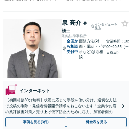
泉 亮介
弁
インタビューを
見る
護士
彩結法律事務所
全国か
面談方法(対
営業時間：10:
ら相談
面・電話・ビデ
00~20:55（土
受付中
オなど)は応相
日祝日）
談
インターネット
【初回相談30分無料】状況に応じて手段を使い分け、適切な方法
で投稿の削除・発信者情報開示請求をおこないます「企業やお店
の風評被害対策／売り上げ低下防止のために尽力」加害者側の対
応可：開示請求の意見照会が来たときの対処法、被害者との示談
事例を見る(3件)
料金表を見る
交渉