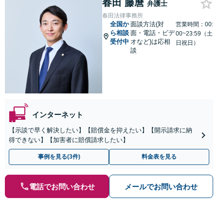
春田 藤麿
弁護士
春田法律事務所
全国か
面談方法(対
営業時間：00:
ら相談
面・電話・ビデ
00~23:59（土
受付中
オなど)は応相
日祝日）
談
インターネット
【示談で早く解決したい】【賠償金を抑えたい】【開示請求に納
得できない】【加害者に賠償請求したい】
事例を見る(3件)
料金表を見る
電話でお問い合わせ
メールでお問い合わせ