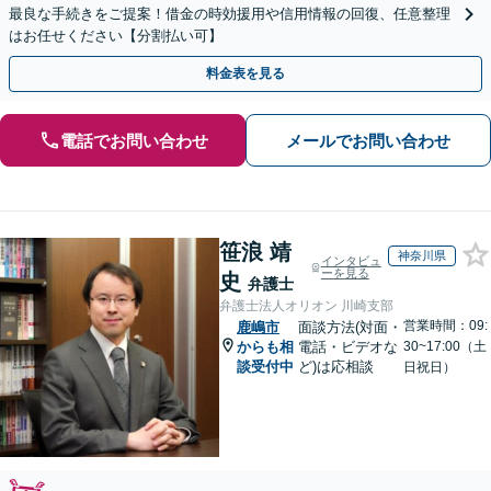
最良な手続きをご提案！借金の時効援用や信用情報の回復、任意整理
はお任せください【分割払い可】
料金表を見る
電話でお問い合わせ
メールでお問い合わせ
笹浪 靖
神奈川県
インタビュ
ーを見る
史
弁護士
弁護士法人オリオン 川崎支部
営業時間：09:
鹿嶋市
面談方法(対面・
からも相
電話・ビデオな
30~17:00（土
談受付中
ど)は応相談
日祝日）