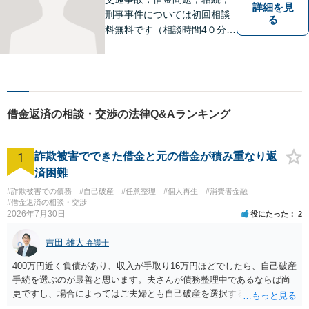
詳細を見
刑事事件については初回相談
る
料無料です（相談時間4０分ま
で）。
借金返済の相談・交渉の法律Q&Aランキング
1
詐欺被害でできた借金と元の借金が積み重なり返
済困難
#詐欺被害での債務
#自己破産
#任意整理
#個人再生
#消費者金融
#借金返済の相談・交渉
2026年7月30日
役にたった
2
吉田 雄大
弁護士
400万円近く負債があり、収入が手取り16万円ほどでしたら、自己破産
手続を選ぶのが最善と思います。夫さんが債務整理中であるならば尚
更ですし、場合によってはご夫婦とも自己破産を選択する方法もある
と思います。