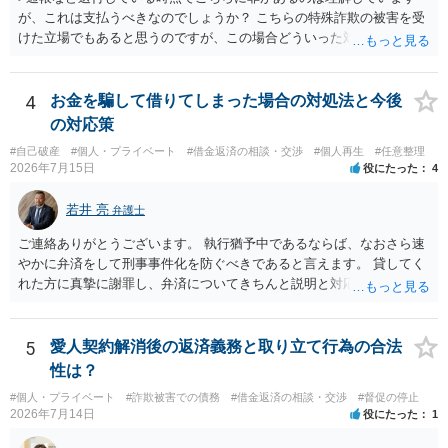
が、これは支払うべきなのでしょうか？ こちらの特殊詐欺の被害を受
けた立場でもあると思うのですが、この場合どういった対処が必要で
しょうか？ →依頼するかどうかは別にして、弁護士に相談に行った方
がいいとは思います。 そもそも、特殊詐欺関係なく旦那さんの行為
は法に触れる可能性もあります。 ＞100万を支払わず穏便に和解する
4
お金を騙して借りてしまった場合の対処法と今後
ことは可能でしょうか？ →一般的には難しいです。相談者さんも１０
の対応策
０万円の被害を受けたとして、１円も払わないで和解したいと言われ
#自己破産
#個人・プライベート
#借金返済の相談・交渉
#個人再生
#任意整理
たら、 できるだけ重い刑罰を与えて欲しい、と思われるのではない
2026年7月15日
役にたった
4
でしょうか。 ＞弁護士さんに入ってもらうことで支払額が下がること
はありますか？ そこはあり得ます、ただ、弁護士費用かけるならその
若井 亮
弁護士
分賠償に回すことも考えられるので、 兼ね合いは考えてみましょう。
ご連絡ありがとうございます。 執行猶予中であるならば、なおさら速
やかに弁済をして刑事事件化を防ぐべきであると言えます。 貸してく
れた方に真摯に謝罪し、弁済についてきちんと説明と対応を行ってい
くことに尽きるかと思います。
5
愛人契約解消後の返済義務と取り立て行為の合法
性は？
#個人・プライベート
#詐欺被害での債務
#借金返済の相談・交渉
#督促の停止
2026年7月14日
役にたった
1