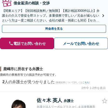
借金返済の相談・交渉
【関東エリア】【初回相談無料／無制限】【累計相談3000件以上】弁
護士の介入で督促を即ストップ。多重債務で苦しい／元金が減らない
という方は一度ご相談ください。会社の破産・倒産にも対応【セカン
ドオピニオン可】【分割払い・後払い可】
料金表を見る
電話でお問い合わせ
メールでお問い合わせ
鹿嶋市に所在する弁護士
鹿嶋市の事務所等での面談予約が可能です。
2
人の弁護士が見つかりました
(検索結果について詳しくは
こちら
)
2件中 1-2件を表示
佐々木 英人
弁護士
弁護士法人リーガルプラス かしま法律事務所