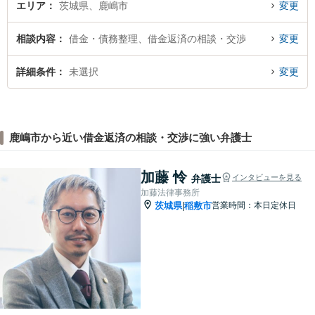
エリア
茨城県、鹿嶋市
変更
相談内容
借金・債務整理、借金返済の相談・交渉
変更
詳細条件
未選択
変更
鹿嶋市から近い借金返済の相談・交渉に強い弁護士
加藤 怜
弁護士
インタビューを見る
加藤法律事務所
茨城県
稲敷市
営業時間：本日定休日
|