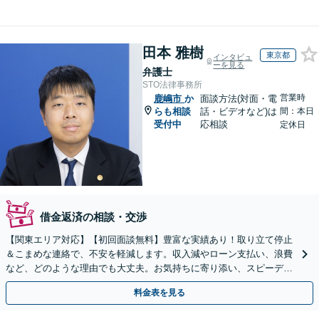
田本 雅樹
東京都
インタビュ
ーを見る
弁護士
STO法律事務所
営業時
鹿嶋市
か
面談方法(対面・電
らも相談
話・ビデオなど)は
間：本日
受付中
応相談
定休日
借金返済の相談・交渉
【関東エリア対応】【初回面談無料】豊富な実績あり！取り立て停止
＆こまめな連絡で、不安を軽減します。収入減やローン支払い、浪費
など、どのような理由でも大丈夫。お気持ちに寄り添い、スピーディ
ーな解決を目指します【法テラス利用＆休日・夜間面談可】
料金表を見る