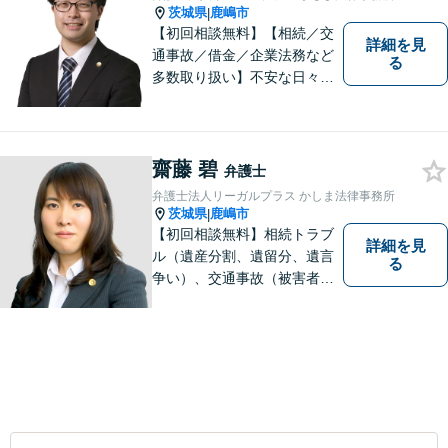
茨城県
鹿嶋市
|
【初回相談無料】【相続／交
詳細を見
通事故／借金／企業法務など
る
多数取り扱い】不安な日々を
お過ごしの方は、ぜひ一度ご
連絡ください！皆様のお気持
ちを尊重して解決へと動いて
まいります。法律的知見のア
齋藤 碧
弁護士
ップデートを怠りません。
弁護士法人リーガルプラス かしま法律事務所
茨城県
鹿嶋市
|
【初回相談無料】相続トラブ
詳細を見
ル（遺産分割、遺留分、遺言
る
争い）、交通事故（被害者
側）、借金問題、離婚・不貞
慰謝料問題に力を入れていま
す。