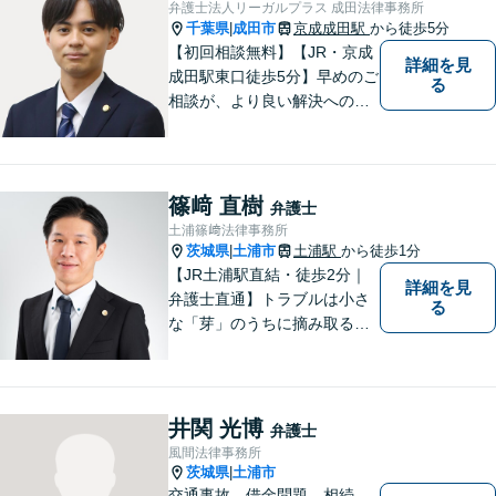
弁護士法人リーガルプラス 成田法律事務所
千葉県
成田市
京成成田駅
から徒歩5分
|
【初回相談無料】【JR・京成
詳細を見
成田駅東口徒歩5分】早めのご
る
相談が、より良い解決への第
一歩です。これからどう進め
ていくのが一番よいか、最適
な道筋を一緒に考えていきま
す。どんな些細なことでも構
篠﨑 直樹
弁護士
いませんので、遠慮なくご相
土浦篠﨑法律事務所
談ください。
茨城県
土浦市
土浦駅
から徒歩1分
|
【JR土浦駅直結・徒歩2分｜
詳細を見
弁護士直通】トラブルは小さ
る
な「芽」のうちに摘み取るこ
とが大切です。少しでも不安
に感じることがあれば、ご相
談ください。
井関 光博
弁護士
風間法律事務所
茨城県
土浦市
|
交通事故，借金問題，相続，