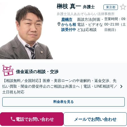
榊枝 真一
弁護士
東京都
弁護士法人あおぞらみらい法律事務所
営業時間：09:
鹿嶋市
面談方法(対面・
からも相
電話・ビデオな
00~21:00（土
談受付中
ど)は応相談
日祝日）
借金返済の相談・交渉
【相談無料／全国対応】医療・美容ローンの中途解約・返金交渉、先
払い買取・闇金の督促停止のご相談は弁護士へ｜電話・LINE相談可／
土日祝も対応
料金表を見る
電話でお問い合わせ
メールでお問い合わせ