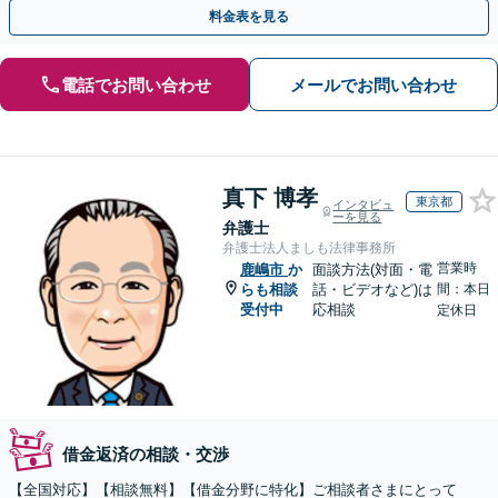
寧にお聞きするので、ぜひお気軽にご相談ください。
料金表を見る
電話でお問い合わせ
メールでお問い合わせ
真下 博孝
東京都
インタビュ
ーを見る
弁護士
弁護士法人ましも法律事務所
営業時
鹿嶋市
か
面談方法(対面・電
らも相談
話・ビデオなど)は
間：本日
受付中
応相談
定休日
借金返済の相談・交渉
【全国対応】【相談無料】【借金分野に特化】ご相談者さまにとって