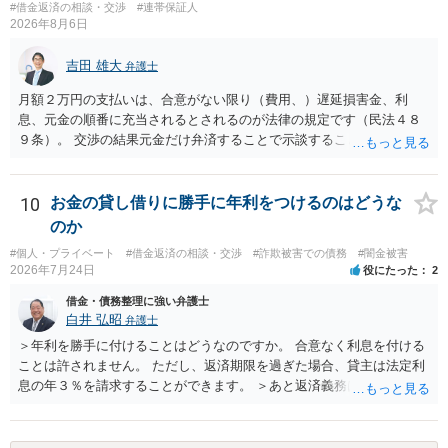
#借金返済の相談・交渉
#連帯保証人
2026年8月6日
吉田 雄大
弁護士
月額２万円の支払いは、合意がない限り（費用、）遅延損害金、利
息、元金の順番に充当されるとされるのが法律の規定です（民法４８
９条）。 交渉の結果元金だけ弁済することで示談することは、弁護士
が関わる債務整理ではしばしばあることです。公的機関は減額に応じ
ることには消極的なことが多いものの、お近くの弁護士にご依頼しチ
ャレンジなさる意義は十分にあると思います。
10
お金の貸し借りに勝手に年利をつけるのはどうな
のか
#個人・プライベート
#借金返済の相談・交渉
#詐欺被害での債務
#闇金被害
2026年7月24日
役にたった
2
借金・債務整理に強い弁護士
白井 弘昭
弁護士
＞年利を勝手に付けることはどうなのですか。 合意なく利息を付ける
ことは許されません。 ただし、返済期限を過ぎた場合、貸主は法定利
息の年３％を請求することができます。 ＞あと返済義務はありますか
借りたお金の返済か、勝手につけられた利息がが分かりませんが、借
りたお金は返さなければいけませんし、勝手につけた利息は返済不要
です。 以上、ご参考まで。