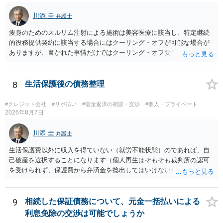
川添 圭
弁護士
痩身のためのスルリム注射による施術は美容医療に該当し、特定継続
的役務提供契約に該当する場合にはクーリング・オフが可能な場合が
ありますが、書かれた事情だけではクーリング・オフ要件を満たして
いるかどうか（そもそも特定継続的役務提供契約に該当するかどう
か）が不明です。仮に特定継続的役務提供契約に該当する場合には、
クーリング・オフができない場合でも中途解約は可能ですが、この点
8
生活保護後の債務整理
も含めて、最寄りの消費生活センターで詳しい資料をもとに相談して
いただいた方がよいでしょう。
#クレジット会社
#リボ払い
#借金返済の相談・交渉
#個人・プライベート
2026年8月7日
川添 圭
弁護士
生活保護費以外に収入を得ていない（就労不能状態）のであれば、自
己破産を選択することになります（個人再生はそもそも裁判所の認可
を受けられず、保護費から弁済金を捻出してはいけないため任意整理
という選択肢もありません）。法テラスの法律扶助を利用すれば弁護
士費用は法テラスが負担し、裁判所の予納金等も法テラスが援助して
くれるため、弁護士へ自己破産を任せれば解決します。
9
相続した保証債務について、元金一括払いによる
利息免除の交渉は可能でしょうか