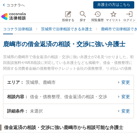
弁護士の方はこちら
ココナラへ
投稿する
探す
閲覧履歴
マイリスト
ログイン
ココナラ法律相談
茨城県で法律相談できる弁護士
鹿嶋市で法律相談で
鹿嶋市の借金返済の相談・交渉に強い弁護士
茨城県の鹿嶋市で借金返済の相談・交渉に強い弁護士が2名見つかりました。初
回面談無料やWEB面談に対応している弁護士なども掲載中。借金・債務整理に
関係する消費者金融の債務整理やクレジット会社の債務整理、リボ払いの債務
整理等の細かな分野での絞り込み検索もでき便利です。特に弁護士法人リーガ
ルプラス かしま法律事務所の佐々木 英人弁護士や弁護士法人リーガルプラス
エリア
茨城県、鹿嶋市
変更
かしま法律事務所の齋藤 碧弁護士のプロフィール情報や弁護士費用、強みなど
が注目されています。『鹿嶋市で土日や夜間に発生した借金返済の相談・交渉
相談内容
借金・債務整理、借金返済の相談・交渉
変更
のトラブルを今すぐに弁護士に相談したい』『借金返済の相談・交渉のトラブ
ル解決の実績豊富な近くの弁護士を検索したい』『初回相談無料で借金返済の
相談・交渉を法律相談できる鹿嶋市内の弁護士に相談予約したい』などでお困
詳細条件
未選択
変更
りの相談者さんにおすすめです。
借金返済の相談・交渉に強い鹿嶋市から相談可能な弁護士