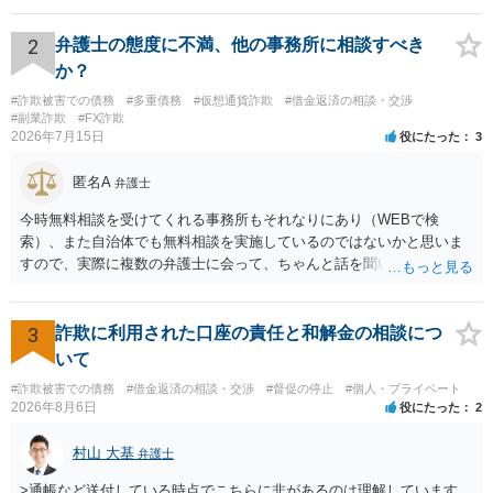
2
弁護士の態度に不満、他の事務所に相談すべき
か？
#詐欺被害での債務
#多重債務
#仮想通貨詐欺
#借金返済の相談・交渉
#副業詐欺
#FX詐欺
2026年7月15日
役にたった
3
匿名A
弁護士
今時無料相談を受けてくれる事務所もそれなりにあり（WEBで検
索）、また自治体でも無料相談を実施しているのではないかと思いま
すので、実際に複数の弁護士に会って、ちゃんと話を聞いてくれる
方、高圧的ではない方に相談した方が良いでしょう。その弁護士の方
はそもそも事案を把握できていないようですので、御相談の案件につ
いては弁護士として能力不足なのかもしれません。相手にしない方が
3
詐欺に利用された口座の責任と和解金の相談につ
良いと思います。ただ、仮想通貨詐欺の被害回復は現実的には難しい
いて
かもしれません。
#詐欺被害での債務
#借金返済の相談・交渉
#督促の停止
#個人・プライベート
2026年8月6日
役にたった
2
村山 大基
弁護士
>通帳など送付している時点でこちらに非があるのは理解しています