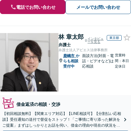
電話でお問い合わせ
メールでお問い合わせ
林 章太郎
東京都
インタビュ
ーを見る
弁護士
弁護士法人アビエス法律事務所
営業時
鹿嶋市
か
面談方法(対面・電
らも相談
話・ビデオなど)は
間：本日
受付中
応相談
定休日
借金返済の相談・交渉
【初回相談無料】【関東エリア対応】【LINE相談可】【分割払い応相
談】受任通知の送付で督促をストップ！「ご事情に寄り添った解決を
ご提案」まずはしっかりとお話を伺い、借金の理由や現在の状況を丁