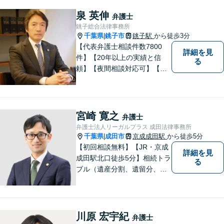
談が必要となります。
泉 英伸
弁護士
銚子総合法律事務所
千葉県
銚子市
銚子駅
から徒歩3分
|
【代表弁護士相談件数7800
詳細を見
件】【20年以上の実績と信
る
頼】【夜間相談対応可】【法
テラス利用可】代表弁護士の
泉英伸は、弁護士会・銚子市
の委員会等の活動を通じて地
域の皆様の生活に貢献してま
宮崎 寛之
弁護士
いりました。豊富な経験を活
弁護士法人リーガルプラス 成田法律事務所
かし地域の法律問題をサポー
千葉県
成田市
京成成田駅
から徒歩5分
|
トいたします。
【初回相談無料】【JR・京成
詳細を見
成田駅北口徒歩5分】相続トラ
る
ブル（遺産分割、遺留分、遺
言争い）、交通事故（被害者
側）、未払い残業代請求、労
働災害に特に力を入れていま
す。
川原 宏宇紀
弁護士