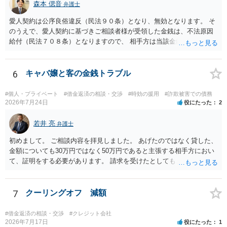
森本 偲音
弁護士
愛人契約は公序良俗違反（民法９０条）となり、無効となります。 そ
のうえで、愛人契約に基づきご相談者様が受領した金銭は、不法原因
給付（民法７０８条）となりますので、 相手方は当該金銭の返還請求
をすることはできません。 以上、ご参考までに。
6
キャバ嬢と客の金銭トラブル
#個人・プライベート
#借金返済の相談・交渉
#時効の援用
#詐欺被害での債務
2026年7月24日
役にたった
2
若井 亮
弁護士
初めまして。 ご相談内容を拝見しました。 あげたのではなく貸した、
金額についても30万円ではなく50万円であると主張する相手方におい
て、証明をする必要があります。 請求を受けたとしても、もらったも
のであることを伝え、貸したというのであれば証拠を出すよう申し入
れることになるでしょう。 請求があるまでは、こちらからアクション
を起こす必要はないかと思います。
7
クーリングオフ 減額
#借金返済の相談・交渉
#クレジット会社
2026年7月17日
役にたった
1