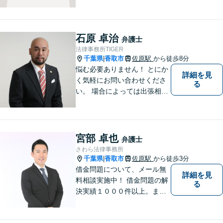
うご事情やお気持ちに寄り添
った対応を心がけておりま
す。鹿行地区に限らず、千葉
県香取市や銚子市などにお住
石原 卓治
弁護士
まいの皆さまからのご相談も
法律事務所TIGER
積極的にお受けしています。
千葉県
香取市
佐原駅
から徒歩8分
|
悩む必要ありません！ とにか
詳細を見
く気軽にお問い合わせくださ
る
い。 場合によっては出張相談
もさせていただきます。 htt
p://law-office-tiger.com/
宮部 卓也
弁護士
さわら法律事務所
千葉県
香取市
佐原駅
から徒歩3分
|
借金問題について、メール無
詳細を見
料相談実施中！ 借金問題の解
る
決実績１０００件以上。まず
はお気軽にメールしてくださ
い。 なお、受任の際は直接面