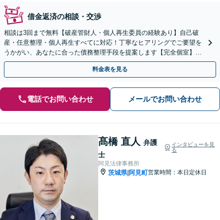
借金返済の相談・交渉
相談は3回まで無料【破産管財人・個人再生委員の経験あり】自己破
産・任意整理・個人再生すべてに対応！丁寧なヒアリングでご要望を
うかがい、あなたに合った債務整理手段を提案します【完全個室】法
人・個人事業者の破産もご相談ください
料金表を見る
電話でお問い合わせ
メールでお問い合わせ
髙橋 直人
弁護
インタビューを見
る
士
阿見法律事務所
茨城県
阿見町
営業時間：本日定休日
|