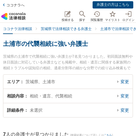
弁護士の方はこちら
ココナラへ
投稿する
探す
閲覧履歴
マイリスト
ログイン
ココナラ法律相談
茨城県で法律相談できる弁護士
土浦市で法律相談で
土浦市の代襲相続に強い弁護士
茨城県の土浦市で代襲相続に強い弁護士が7名見つかりました。初回面談無料や
休日面談に対応している弁護士なども掲載中。相続・遺言に関係する家族間の
相続トラブルや認知症の相続、遺産分割等の細かな分野での絞り込み検索もで
き便利です。特に弁護士法人さくらパートナーズ法律事務所 茨城つちうら主事
務所の佐々木 陽二郎弁護士や弁護士法人さくらパートナーズ法律事務所 茨城つ
エリア
茨城県、土浦市
変更
ちうら主事務所の小泉 裕介弁護士、土浦篠﨑法律事務所の篠﨑 直樹弁護士のプ
ロフィール情報や弁護士費用、強みなどが注目されています。『土浦市で土日
相談内容
相続・遺言、代襲相続
変更
や夜間に発生した代襲相続のトラブルを今すぐに弁護士に相談したい』『代襲
相続のトラブル解決の実績豊富な近くの弁護士を検索したい』『初回相談無料
で代襲相続を法律相談できる土浦市内の弁護士に相談予約したい』などでお困
詳細条件
未選択
変更
りの相談者さんにおすすめです。
7
人の弁護士が見つかりました
(検索結果について詳しくは
こちら
)