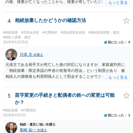
の後、後妻が亡くなったことから、後妻が有していた1/2の権利は、後
妻の兄弟姉妹側に相続され、 お父様が亡くなったことから、お父様が
有していた1/2の権利は、その子であるご相談者側に相続されていま
す。 ですので、後妻側の兄弟姉妹（亡くなっている場合はその子）
4
相続放棄したかどうかの確認方法
と、お父様の子であるご相談者とで遺産分割協議をしなければ、 祖父
の財産を名義移転することはできません。 もちろん、祖父の遺言書が
#相続放棄
#売掛金回収
#代襲相続
#遅延損害金回収
#相続財産調査・鑑定
あれば話は別です。 さらに詳しいことは、相続財産に関する資料や戸
#相続人調査・確定
2026年5月25日
役にたった
4
籍類をもって、お近くの弁護士に相談されることをお勧めします。
川添 圭
弁護士
元借主である相手方が死亡した後の対応になりますが、家庭裁判所に
「相続放棄・限定承認の申述の有無等の照会」という制度があり、被
相続人の債権者も利害関係人として照会することができます。照会を
行うべき家庭裁判所は、相続放棄の申述の管轄裁判所と同じ（原則と
して被相続人の最後の住所地を管轄する家庭裁判所）となります。照
会申請者の本人確認資料のほか、被相続人の相続関係の戸籍謄本類や
5
苗字変更の手続きと配偶者の姓への変更は可能
債権の存在を示す証拠資料などが必要になります。裁判所ウェブサイ
か？
トで案内されていることが多いので、管轄裁判所のホームページを確
#相続放棄
#代襲相続
認してみてください。
2026年4月2日
役にたった
3
相続・遺言に強い弁護士
尾崎 祐一
弁護士