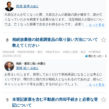
西浦 嘉博
弁護士
大叔父さんが亡くなった際、大叔父さんの親族の誰が健在で、誰が亡
くなっていたかを精査する必要があります。 法定相続人が誰かについ
ては、亡くなった順番で左右され得るからです。 必要な戸籍謄本を揃
え、最寄りの法律事務所で相談されることをお勧めします。
8
相続放棄後の財産調査品の取り扱い方法について
教えてください
#相続放棄
#相続財産調査・鑑定
#相続手続き
#相続人調査・確定
#代襲相続
2026年2月2日
役にたった
1
相続・遺言に強い弁護士
尾崎 祐一
弁護士
お答えいたします。保管しておくだけで単純承認になることは考えに
くいですが、甥の方と姪の方が相続人となられるのであれば，彼らに
キャッシュカード等をお渡しするのがよいでしょう。
9
未登記家屋を含む不動産の売却手続きと必要な登
記について