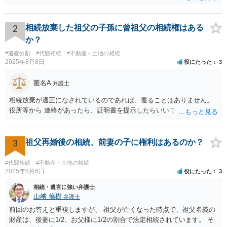
母に移転してない状況ですので、 面倒なことはあるかもしれません。
2
相続放棄した祖父の子孫に曾祖父の相続権はある
か？
#遺産分割
#代襲相続
#不動産・土地の相続
2025年8月8日
役にたった
3
匿名A
弁護士
相続放棄が適正になされているのであれば、覆ることはありません。
役所等から 連絡があったら、証明書を提示したらいいでしょう。
3
祖父再婚後の相続、前妻の子に権利はあるのか？
#代襲相続
#不動産・土地の相続
2025年8月6日
役にたった
3
相続・遺言に強い弁護士
山﨑 倫樹
弁護士
前回のお答えと重複しますが、 祖父が亡くなった時点で、祖父名義の
財産は、後妻に1/2、お父様に1/2の割合で法定相続されています。 そ