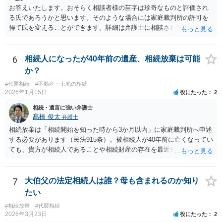
お答えいたします。おそらく相談者様の苗字は珍奇なものと評価され
る氏であろうかと思います。そのような場合には家庭裁判所の許可を
得て氏を変えることができます。詳細は弁護士に相談されるのが宜し
いかと思います。
6
相続人になったが40年前の遺産、相続放棄は可能
か？
#代襲相続
#不動産・土地の相続
2026年1月15日
役にたった
2
相続・遺言に強い弁護士
髙橋 俊太
弁護士
相続放棄は「相続開始を知った時から3か月以内」に家庭裁判所へ申述
する必要があります（民法915条）。被相続人が40年前に亡くなってい
ても、貴方が相続人であることや相続財産の存在を最近知ったのであ
れば、その時点が起算点になりますので、相続放棄できる可能性があ
ります。最寄りの弁護士などにまずは相談した方がよいでしょう。
7
大伯父の法定相続人は誰？母も含まれるのか知り
たい
#相続放棄
#代襲相続
2026年3月23日
役にたった
2