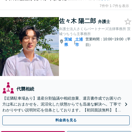
7件中 1-7件を表示
佐々木 陽二郎
弁護士
弁護士法人さくらパートナーズ法律事務所 茨
城つちうら主事務所
茨城
土浦
営業時間：10:00~19:00（平
|
県
市
日）
代襲相続
【近隣駐車場あり】遺産分割協議や相続放棄、遺言書作成でお困りの
方は私におまかせを。泥沼化した状態からでも迅速な解決へ。丁寧で
わかりやすい説明対応を信条としております。【初回面談無料】【法
テラス利用可】【休日・夜間対応可】
料金表を見る