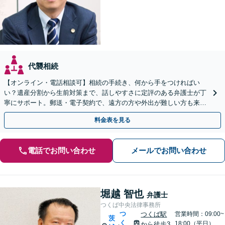
代襲相続
【オンライン・電話相談可】相続の手続き、何から手をつければい
い？遺産分割から生前対策まで、話しやすさに定評のある弁護士が丁
寧にサポート。郵送・電子契約で、遠方の方や外出が難しい方も来所
不要で即日着手が可能です。まずはご相談ください。
料金表を見る
電話でお問い合わせ
メールでお問い合わせ
堀越 智也
弁護士
つくば中央法律事務所
つ
つくば駅
営業時間：09:00~
茨
く
18:00（平日）
から徒歩3