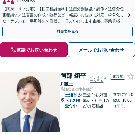
【関東エリア対応】【初回相談無料】遺産分割協議・調停／遺留分侵
害額請求／遺言書の作成・執行など、幅広いお悩みに対応。紛争化し
たトラブルも、早期解決を目指し、尽力いたします企業の事業承継の
お悩みもご相談ください【夜間・休日面談】【電話相談可】
料金表を見る
電話でお問い合わせ
メールでお問い合わせ
岡部 頌平
東京都
インタビュ
ーを見る
弁護士
葛飾総合法律事務所
営業時間：0
土浦市
か
面談方法(対面・
らも相談
電話・ビデオな
9:00~18:00
受付中
ど)は応相談
（平日）