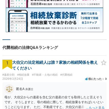
代襲相続の法律Q&Aランキング
1
大伯父の法定相続人は誰？家族の相続関係を教え
てください
#遺産分割
#相続放棄
#不動産・土地の相続
#代襲相続
2026年3月24日
役にたった
3
匿名A
弁護士
母が、大伯父からの遺産を含む父の遺産の全てを取得したと言えそう
です。 そうしますと、母の相続に際して、相続放棄をすればいいとい
うことになります。 ただ、不動産ですと、大伯父の遺産の名義がまだ