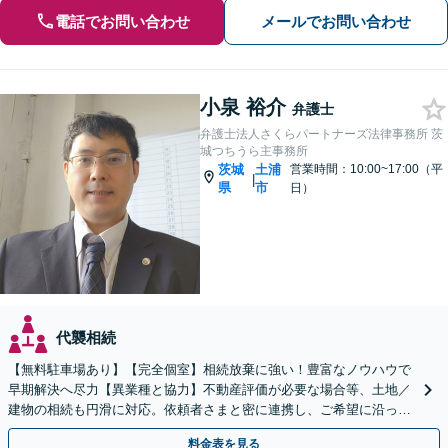
電話でお問い合わせ
メールでお問い合わせ
小泉 裕介
弁護士
弁護士法人さくらパートナーズ法律事務所 茨
城つちうら主事務所
茨城
土浦
営業時間：10:00~17:00（平
|
県
市
日）
代襲相続
【無料駐車場あり】【完全個室】相続放棄に強い！豊富なノウハウで
早期解決へ尽力【異業種と協力】不動産評価が必要な場合等、土地／
建物の相続も円滑に対応。依頼者さまと密に連携し、ご希望に沿った
相続を目指します【夜間休日対応】【土浦駅よりバス3分】
料金表を見る