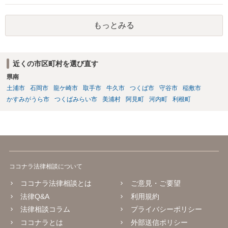
もっとみる
近くの市区町村を選び直す
県南
土浦市
石岡市
龍ケ崎市
取手市
牛久市
つくば市
守谷市
稲敷市
かすみがうら市
つくばみらい市
美浦村
阿見町
河内町
利根町
ココナラ法律相談について
ココナラ法律相談とは
ご意見・ご要望
法律Q&A
利用規約
法律相談コラム
プライバシーポリシー
ココナラとは
外部送信ポリシー