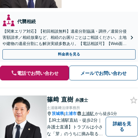
代襲相続
【関東エリア対応】【初回相談無料】遺産分割協議・調停／遺留分侵
害額請求／相続放棄など、相続のお困りごとはご相談ください。土地
や建物の遺産分割にも解決実績多数あり。【電話相談可】【Web面談
可】遺言書作成や財産の整理など生前対策もサポート
料金表を見る
電話でお問い合わせ
メールでお問い合わせ
篠﨑 直樹
弁護士
土浦篠﨑法律事務所
茨城県
土浦市
土浦駅
から徒歩1分
|
【JR土浦駅直結・徒歩2分｜
詳細を見
弁護士直通】トラブルは小さ
る
な「芽」のうちに摘み取るこ