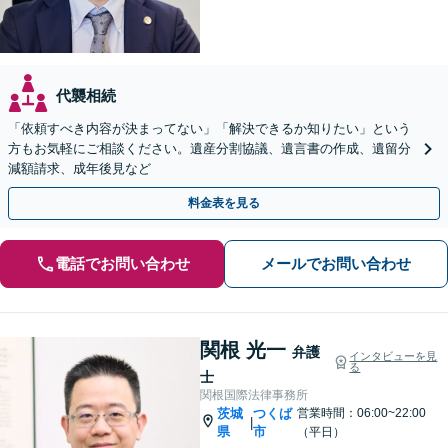
代襲相続
「依頼すべき内容が決まってない」「解決できるか知りたい」という
方もお気軽にご相談ください。遺産分割協議、遺言書の作成、遺留分
減額請求、成年後見など
料金表を見る
電話でお問い合わせ
メールでお問い合わせ
関根 光一
弁護
インタビューを見
る
士
関根国際法律事務所
茨城
つくば
営業時間：06:00~22:00
|
県
市
（平日）