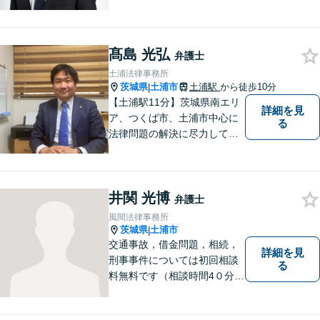
とが大切です。少しでも不安
に感じることがあれば、ご相
談ください。
髙島 光弘
弁護士
土浦法律事務所
茨城県
土浦市
土浦駅
から徒歩10分
|
【土浦駅11分】茨城県南エリ
詳細を見
ア、つくば市、土浦市中心に
る
法律問題の解決に尽力してお
ります。地域の実情を踏まえ
た丁寧な対応を心掛けていま
す。お困りごとがありました
井関 光博
ら、お気軽にご相談くださ
弁護士
い。
風間法律事務所
茨城県
土浦市
|
交通事故，借金問題，相続，
詳細を見
刑事事件については初回相談
る
料無料です（相談時間4０分ま
で）。