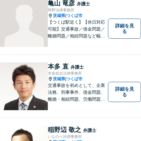
亀山 竜彦
弁護士
岡野法律事務所
茨城県
つくば市
|
【つくば駅近く】【休日対応
詳細を見
可能】交通事故／借金問題／
る
離婚問題／相続問題など幅広
い分野に対応可能。法律的な
解決だけでなく、 一緒に悩
み、考え、依頼者様の希望を
実現するために精一杯努力い
本多 直
弁護士
たします。お気軽にご相談く
本多総合法律事務所
ださい。
茨城県
つくば市
|
交通事故を初めとして、企業
詳細を見
法務、刑事事件、借金問題、
る
離婚・相続問題、労働問題そ
の他幅広い事件に対応してお
ります。 皆様にとって最良の
結果をご提供できるよう、誠
実・迅速・丁寧な事件処理を
稲野辺 敬之
弁護士
心掛けています。
いなのべ法律事務所