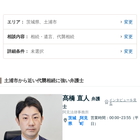
軽にご相談ください。【駐車
場有】
エリア
茨城県、土浦市
変更
相談内容
相続・遺言、代襲相続
変更
詳細条件
未選択
変更
土浦市から近い代襲相続に強い弁護士
髙橋 直人
弁護
インタビューを見
る
士
阿見法律事務所
茨城
阿見
営業時間：00:00~23:55（平
|
県
町
日）