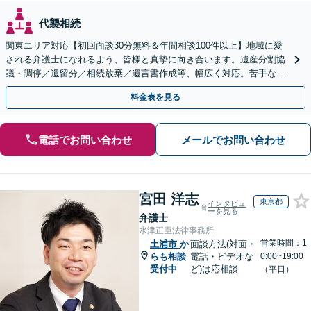
代襲相続
関東エリア対応【初回面談30分無料＆年間相談100件以上】地域に愛
される弁護士になれるよう、皆様と真摯に向き合います。遺産分割協
議・調停／遺留分／相続放棄／遺言書作成等、幅広く対応。苦手な親
族との交渉や書面作成等も◎【分かりやすい費用体系】
料金表を見る
電話でお問い合わせ
メールでお問い合わせ
宮田 洋志
東京都
インタビュ
ーを見る
弁護士
水津正臣法律事務所
営業時間：1
土浦市
か
面談方法(対面・
らも相談
電話・ビデオな
0:00~19:00
受付中
ど)は応相談
（平日）