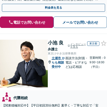
気軽にご相談ください！【初回来所相談30分無料】
料金表を見る
電話でお問い合わせ
メールでお問い合わせ
小池 良
東京都
インタビュー
を見る
弁護士
東京けやき法律事務所
営業時間：0
土浦市
か
面談方法(対面・
らも相談
電話・ビデオな
9:00~18:00
受付中
ど)は応相談
（平日）
代襲相続
【関東積極対応中】【平日初回30分無料】素早く・丁寧な対応で「安