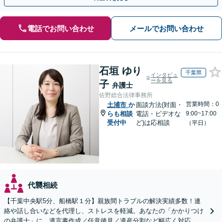
電話でお問い合わせ
メールでお問い合わせ
石垣 ゆり
千葉県
インタビュ
ーを見る
子
弁護士
佐野総合法律事務所
営業時間：0
土浦市
か
面談方法(対面・
らも相談
電話・ビデオな
9:00~17:00
受付中
ど)は応相談
（平日）
代襲相続
【千葉中央駅5分、船橋駅１分】親族間トラブルの解決実績多数！連
絡や話し合いなどを代理し、ストレスを軽減。あなたの「かかりつけ
の弁護士」に。遺言書作成／任意後見／遺産分割など幅広く対応。お