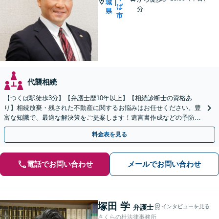
城
|
ば
分
県
市
代襲相続
【つくば駅徒歩3分】【弁護士歴10年以上】【相続診断士の資格あ
り】相続放棄・残された不動産に関するお悩みはお任せください。豊
富な知識で、最適な解決策をご提案します！遺言書作成などの予防策
にも対応可能です【夜間・休日の相談可能】
料金表を見る
電話でお問い合わせ
メールでお問い合わせ
塚田 学
弁護士
インタビューを見る
さくらの杜法律事務所