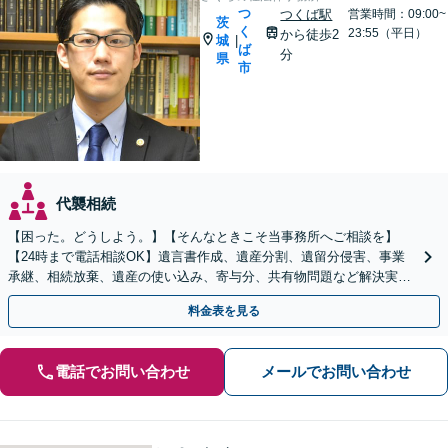
つ
つくば駅
営業時間：09:00~
茨
く
23:55（平日）
から徒歩2
城
|
ば
分
県
市
代襲相続
【困った。どうしよう。】【そんなときこそ当事務所へご相談を】
【24時まで電話相談OK】遺言書作成、遺産分割、遺留分侵害、事業
承継、相続放棄、遺産の使い込み、寄与分、共有物問題など解決実績
多数【依頼者様の最善の解決を目指します】
料金表を見る
電話でお問い合わせ
メールでお問い合わせ