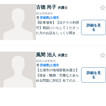
古徳 尚子
弁護士
礎法律事務所
茨城県
土浦市
|
【駐車場有】【法テラス利用
詳細を見
可】相談にいらしてくださっ
る
た方のお話をじっくり聞き、
ともに解決方法を考えていく
ことを心がけています。法律
相談は早めの相談が大切で
す。皆様が相談しやすい環境
風間 治人
弁護士
を整えておりますので、お気
風間法律事務所
軽にご相談ください。
茨城県
土浦市
|
【土浦市の地域密着弁護士】
詳細を見
【借金・離婚・労働などあら
る
ゆる問題に対応】全ての人へ
の誠意を忘れず、1つ1つの問
題に向き合います。依頼者様
の将来を見据えた、納得の解
決を目指します。まずはお気