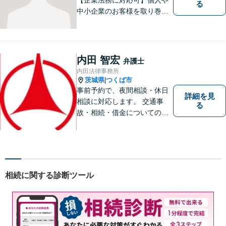
る
中小企業のお客様を取り巻く
法的紛争を解決し、予防する
ためのお手伝いをしておりま
す。また、相続分野では相続
人38名の案件の対応経験がご
内田 智宏
弁護士
ざいます。ぜひ、お気軽にご
内田法律事務所
相談ください。
茨城県
つくば市
|
事前予約で、夜間相談・休日
詳細を見
相談に対応します。 交通事
る
故・相続・借金についてのご
相談は初回無料で実施いたし
ますので、お問合せくださ
い。
相続に関する診断ツール