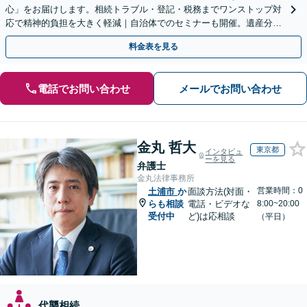
心」をお届けします。相続トラブル・登記・税務までワンストップ対
応で精神的負担を大きく軽減｜自治体でのセミナーも開催。遺産分
割・放棄などまずはお気軽にご相談ください【通知税理士】
料金表を見る
電話でお問い合わせ
メールでお問い合わせ
金丸 哲大
東京都
インタビュ
ーを見る
弁護士
金丸法律事務所
営業時間：0
土浦市
か
面談方法(対面・
らも相談
電話・ビデオな
8:00~20:00
受付中
ど)は応相談
（平日）
代襲相続