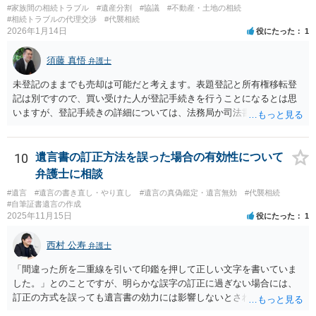
#家族間の相続トラブル
#遺産分割
#協議
#不動産・土地の相続
#相続トラブルの代理交渉
#代襲相続
2026年1月14日
役にたった
1
須藤 真悟
弁護士
未登記のままでも売却は可能だと考えます。表題登記と所有権移転登
記は別ですので、買い受けた人が登記手続きを行うことになるとは思
いますが、登記手続きの詳細については、法務局か司法書士に確認す
る必要があると考えます。
10
遺言書の訂正方法を誤った場合の有効性について
弁護士に相談
#遺言
#遺言の書き直し・やり直し
#遺言の真偽鑑定・遺言無効
#代襲相続
#自筆証書遺言の作成
2025年11月15日
役にたった
1
西村 公寿
弁護士
「間違った所を二重線を引いて印鑑を押して正しい文字を書いていま
した。」とのことですが、明らかな誤字の訂正に過ぎない場合には、
訂正の方式を誤っても遺言書の効力には影響しないとされているよう
です。