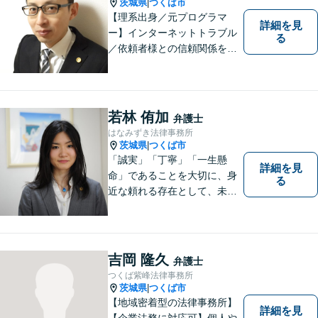
茨城県
つくば市
|
【理系出身／元プログラマ
詳細を見
ー】インターネットトラブル
る
／依頼者様との信頼関係を第
一に、紛争解決をはかりま
す。【事前予約で夜間対応
可】
若林 侑加
弁護士
はなみずき法律事務所
茨城県
つくば市
|
「誠実」「丁寧」「一生懸
詳細を見
命」であることを大切に、身
る
近な頼れる存在として、未来
を切り拓くあなたを全力でサ
ポートします！
吉岡 隆久
弁護士
つくば紫峰法律事務所
茨城県
つくば市
|
【地域密着型の法律事務所】
詳細を見
【企業法務に対応可】個人や