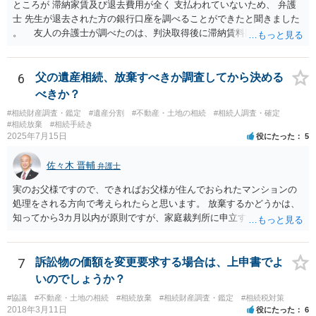
ところが 滞納家賃及び退去費用が全く 支払われていないため、 弁護
士 先生が退去された方の銀行口座を調べることができたと聞きました
。 友人の弁護士が調べたのは、判決取得後に滞納賃料回収のため
に、預金の有無及び残高の開示を求めたもので 判決を取るために、
預金の入出金履歴を調べたわけではありません。 残念ながら、事案
や目的も異なりますし、開示の内容も異なります。
6
父の遺産相続、放棄すべきか調査してから決める
べきか？
#相続財産調査・鑑定
#遺産分割
#不動産・土地の相続
#相続人調査・確定
#相続放棄
#相続手続き
2025年7月15日
役にたった
5
佐々木 晋輔
弁護士
実のお父様ですので、できればお父様が住んでおられたマンションの
処理をされる方向で考えられたらと思います。 放棄するかどうかは、
知ってから3カ月以内が原則ですが、家庭裁判所に申立すれば3カ月の
期間を伸長することができます。 その間に、財産の状況を調査して、
放棄するかどうか決めることができます。 銀行やサラ金が数年も放置
することはありませんので、数年後に借金が発見される可能性はほぼ
7
訴訟物の価額を変更要求する場合は、上申書でよ
ありません。 なお、私が扱った相続放棄を検討していた案件で、期間
いのでしょうか？
伸長して調査したところ、サラ金に対する過払金など相当な財産が見
#協議
#不動産・土地の相続
#相続放棄
#相続財産調査・鑑定
#相続税対策
つかったため相続したという事例がありました。
2018年3月11日
役にたった
6