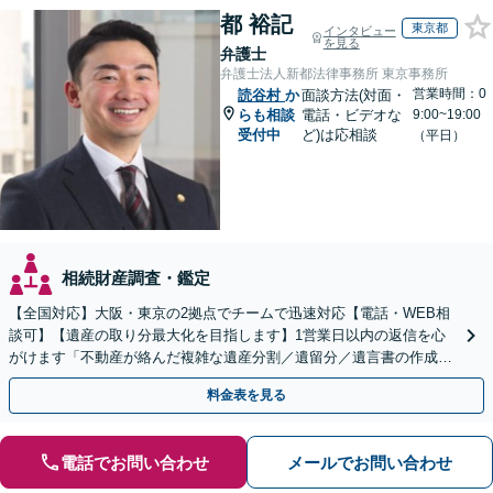
都 裕記
東京都
インタビュー
を見る
弁護士
弁護士法人新都法律事務所 東京事務所
営業時間：0
読谷村
か
面談方法(対面・
らも相談
電話・ビデオな
9:00~19:00
受付中
ど)は応相談
（平日）
相続財産調査・鑑定
【全国対応】大阪・東京の2拠点でチームで迅速対応【電話・WEB相
談可】【遺産の取り分最大化を目指します】1営業日以内の返信を心
がけます「不動産が絡んだ複雑な遺産分割／遺留分／遺言書の作成・
執行／事業承継など、お任せください」【休日相談あり】
料金表を見る
電話でお問い合わせ
メールでお問い合わせ