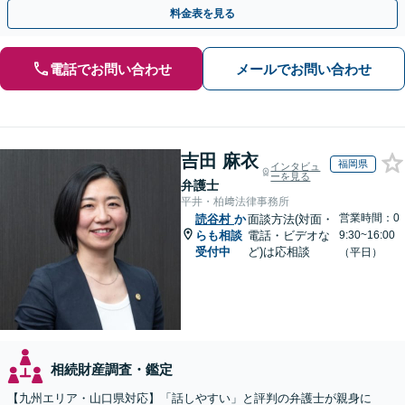
い【初回相談無料】【夜間・休日相談可】
料金表を見る
電話でお問い合わせ
メールでお問い合わせ
吉田 麻衣
福岡県
インタビュ
ーを見る
弁護士
平井・柏﨑法律事務所
営業時間：0
読谷村
か
面談方法(対面・
らも相談
電話・ビデオな
9:30~16:00
受付中
ど)は応相談
（平日）
相続財産調査・鑑定
【九州エリア・山口県対応】「話しやすい」と評判の弁護士が親身に