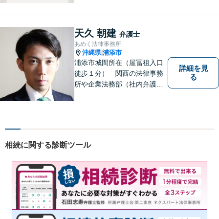
天久 朝建
弁護士
あめく法律事務所
沖縄県
浦添市
|
浦添市城間所在（屋冨祖入口
詳細を見
徒歩１分） 関西の法律事務
る
所や企業法務部（社内弁護士
として）で経験を積んだ弁護
士が対応いたします
相続に関する診断ツール