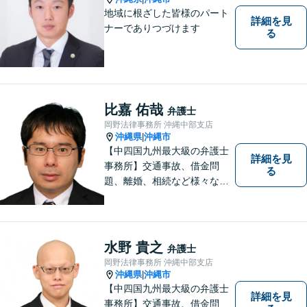
くご相談ください。
地域に根ざした皆様のパート
詳細を見
ナーでありつづけます
る
比嘉 佑哉
弁護士
岡野法律事務所 沖縄中部支店
沖縄県
沖縄市
|
【中四国九州最大級の弁護士
詳細を見
事務所】交通事故、借金問
る
題、離婚、相続など様々な問
題について、「何度でも無
料」の相談を行っています！
まずはお気軽にご相談くださ
い！
水野 貴之
弁護士
岡野法律事務所 沖縄中部支店
沖縄県
沖縄市
|
【中四国九州最大級の弁護士
詳細を見
事務所】交通事故、借金問