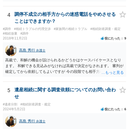
務を理由に断られる可能性が高いです。 資料は調停を起こしてから任
意に開示を求め、応じなければ「調査嘱託」という手続きを使って銀
行等に照会をかけることになるでしょう。 不動産は、相続登記が済ん
4
調停不成立の相手方からの迷惑電話をやめさせる
でいなければ市役所ないし区役所に、お子様と義父様のつながりがわ
ことはできますか？
かる戸籍一式を揃えてもちこみ、「名寄せ」という手続きをすると、
#調停
#相続トラブルの代理交渉
#家族間の相続トラブル
#相続財産調査・鑑定
分かると思います。遺産分割協議書の偽造等により既に相続登記され
#相続放棄
#調停
てしまっている場合は、住所などに当たりをつけて登記名義を調べて
2018年11月2日
役にたった
9
探すことになるでしょう。 代理人弁護士を立てられるのはおすすめで
すが、現代では、各々が自由に価格設定をしていますので、特に相場
高島 秀行
弁護士
はお示しできません。ただし、かつて日本弁護士連合会が設けていた
報酬基準を踏まえて価格設定している弁護士は一定数いると思います
高裁で、和解の機会が設けられるかどうかはケースバイケースとなり
ので、それが一応の目安となるでしょう。
ます。 和解できる見込みがなければ高裁で決定がなされます。 審判が
確定してから依頼してもよいですが 今の段階でも相手方の連絡が迷惑
であれば 弁護士に依頼してもよいと思います。
5
遺産相続に関する調査依頼についてのお問い合わ
せ
#遺産分割
#相続財産調査・鑑定
2024年5月2日
役にたった
6
高島 秀行
弁護士