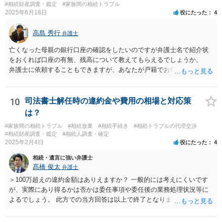
#相続財産調査・鑑定
#家族間の相続トラブル
2025年6月18日
役にたった
4
高島 秀行
弁護士
亡くなった母親の銀行口座の確認をしたいのですが弁護士名で紹介状
をおくれば口座の有無、残高について教えてもらえるでしょうか。
弁護士に依頼することもできますが、あなたが戸籍でお母さんの相続
人であり、相続人本人であることなどを証明すれば、口座の有無や残
高は教えてくれると思います。 自分ではよくわからないということ
であれば、弁護士に相談し依頼されたら良いと思います。
10
司法書士解任時の違約金や費用の相場と対応策
は？
#家族間の相続トラブル
#相続放棄
#相続手続き
#相続トラブルの代理交渉
#相続財産調査・鑑定
#相続人調査・確定
2025年2月4日
役にたった
4
相続・遺言に強い弁護士
髙橋 俊太
弁護士
＞100万超えの違約金額はありえますか？ 一般的には考えにくいです
が、実際にあり得るかは否かは委任事項や委任後の業務処理状況等に
よるでしょう。 此方での当方回答は以上で終了となりますが、参考に
なりましたら幸いです。