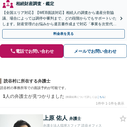
相続財産調査・鑑定
【全国エリア対応】【WEB面談対応】相続人の調査から遺産分割協
議、場合によっては調停や審判まで、どの段階からでもサポートいた
します。財産管理のお悩みから遺言書作成まで対応「事業を次世代に
引き継ぐ安心の事業承継をサポート」【完全個室相談】
料金表を見る
電話でお問い合わせ
メールでお問い合わせ
読谷村に所在する弁護士
読谷村の事務所等での面談予約が可能です。
1
人の弁護士が見つかりました
(検索結果について詳しくは
こちら
)
1件中 1-1件を表示
上原 佑人
弁護士
弁護士法人琉球スフィア 読谷オフィス