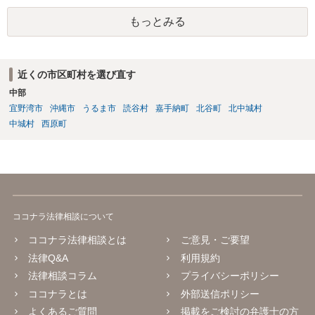
もっとみる
近くの市区町村を選び直す
中部
宜野湾市
沖縄市
うるま市
読谷村
嘉手納町
北谷町
北中城村
中城村
西原町
ココナラ法律相談について
ココナラ法律相談とは
ご意見・ご要望
法律Q&A
利用規約
法律相談コラム
プライバシーポリシー
ココナラとは
外部送信ポリシー
よくあるご質問
掲載をご検討の弁護士の方