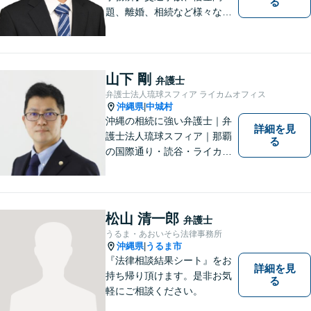
る
題、離婚、相続など様々な問
題について、「何度でも無
料」の相談を行っています！
まずはお気軽にご相談くださ
い！
山下 剛
弁護士
弁護士法人琉球スフィア ライカムオフィス
沖縄県
中城村
|
沖縄の相続に強い弁護士｜弁
詳細を見
護士法人琉球スフィア｜那覇
る
の国際通り・読谷・ライカム
の3店舗ある沖縄最大級の法律
事務所｜法律家として、法的
知識の習得を心がけるだけで
はなく、一社会人として相談
松山 清一郎
弁護士
者の心に寄り添っていける弁
うるま・あおいそら法律事務所
護士でありたいと思っていま
沖縄県
うるま市
|
す。
『法律相談結果シート』をお
詳細を見
持ち帰り頂けます。是非お気
る
軽にご相談ください。