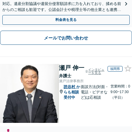
対応。遺産分割協議や遺留分侵害額請求に力を入れており、揉める前
からのご相談も歓迎です。公認会計士や税理士等の他士業とも連携
し、円満な解決を全力でサポートいたします。
料金表を見る
メールでお問い合わせ
瀬戸 伸一
福岡県
インタビュ
ーを見る
弁護士
瀬戸法律事務所
営業時間：0
読谷村
か
面談方法(対面・
らも相談
電話・ビデオな
9:00~17:30
受付中
ど)は応相談
（平日）