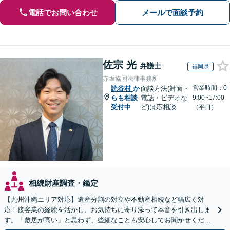
電話でお問い合わせ
メールで面談予約
佐宗 光
弁護士
福岡県
赤坂協同法律事務所
営業時間：0
読谷村
か
面談方法(対面・
らも相談
電話・ビデオな
9:00~17:00
受付中
ど)は応相談
（平日）
相続財産調査・鑑定
【九州沖縄エリア対応】遺産分割の対立や不動産相続など幅広く対
応！接客業の経験を活かし、お気持ちに寄り添って本音を引き出しま
す。「敷居が高い」と思わず、些細なことも安心してお聞かせくださ