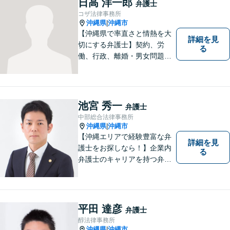
日高 洋一郎
弁護士
します【分割払い可】【休日
コザ法律事務所
夜間対応】【駐車場あり】
沖縄県
沖縄市
|
【沖縄県で率直さと情熱を大
詳細を見
切にする弁護士】契約、労
る
働、行政、離婚・男女問題、
相続問題など、広範囲の業務
を取り扱っております。沖縄
の皆様のお役に立てればと思
っております。お困りごとが
池宮 秀一
弁護士
あれば、一度ご相談くださ
中部総合法律事務所
い。
沖縄県
沖縄市
|
【沖縄エリアで経験豊富な弁
詳細を見
護士をお探しなら！】企業内
る
弁護士のキャリアを持つ弁護
士。離婚／労働／企業法務／
債務整理／交通事故など、多
種多様なご相談に対応してお
ります。スピード感を持っ
平田 達彦
弁護士
て、かつ丁寧な対応を心がけ
醇法律事務所
ていますので、ぜひ気兼ねな
沖縄県
沖縄市
|