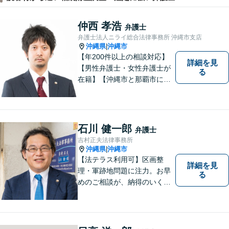
仲西 孝浩
弁護士
弁護士法人ニライ総合法律事務所 沖縄市支店
沖縄県
沖縄市
|
【年200件以上の相談対応】
詳細を見
【男性弁護士・女性弁護士が
る
在籍】【沖縄市と那覇市に事
務所あり】離婚問題、相続問
題、労働雇用、刑事事件、企
業法務など幅広く対応しま
す。「沖縄ならではの習慣」
石川 健一郎
弁護士
を熟知した弁護士が多数在
吉村正夫法律事務所
籍。
沖縄県
沖縄市
|
【法テラス利用可】区画整
詳細を見
理・軍跡地問題に注力。お早
る
めのご相談が、納得のいく解
決への第一歩です！離婚／相
続問題など、話がこじれてし
まう前にご連絡を。あなたの
代理人として全力でサポート