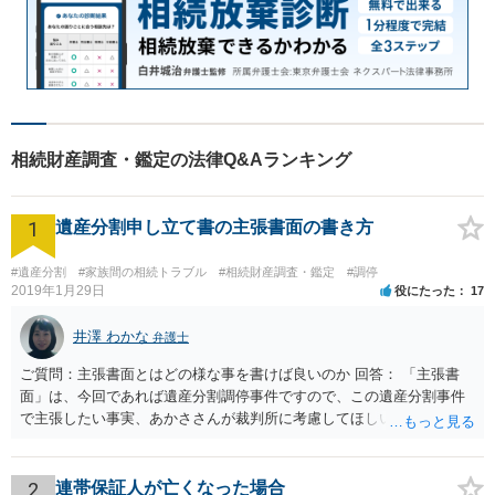
相続財産調査・鑑定の法律Q&Aランキング
1
遺産分割申し立て書の主張書面の書き方
#遺産分割
#家族間の相続トラブル
#相続財産調査・鑑定
#調停
2019年1月29日
役にたった
17
井澤 わかな
弁護士
ご質問：主張書面とはどの様な事を書けば良いのか 回答： 「主張書
面」は、今回であれば遺産分割調停事件ですので、この遺産分割事件
で主張したい事実、あかささんが裁判所に考慮してほしいと思う、亡
くなった方・あかささん・お姉さん間の事情などを記入することにな
ります。 もし、主張したい事実や考慮してほしい事情に関連して
資料を持っているようであれば、主張書面とは別で提出できます。も
2
連帯保証人が亡くなった場合