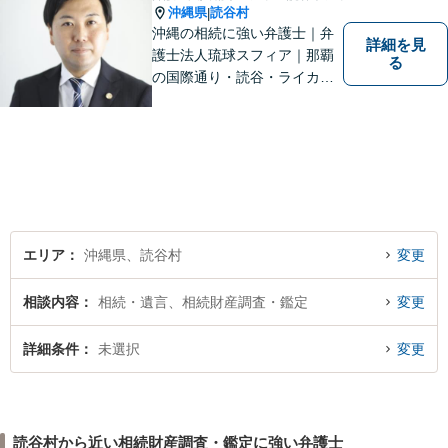
沖縄県
読谷村
|
沖縄の相続に強い弁護士｜弁
詳細を見
護士法人琉球スフィア｜那覇
る
の国際通り・読谷・ライカム
の3店舗ある沖縄最大級の法律
事務所｜『毎月60件以上』の
相続無料相談を実施｜お気軽
にご連絡ください！
エリア
沖縄県、読谷村
変更
相談内容
相続・遺言、相続財産調査・鑑定
変更
詳細条件
未選択
変更
読谷村から近い相続財産調査・鑑定に強い弁護士