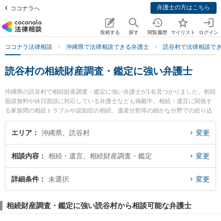
弁護士の方はこちら
ココナラへ
投稿する
探す
閲覧履歴
マイリスト
ログイン
ココナラ法律相談
沖縄県で法律相談できる弁護士
読谷村で法律相談で
読谷村の相続財産調査・鑑定に強い弁護士
沖縄県の読谷村で相続財産調査・鑑定に強い弁護士が1名見つかりました。初回
面談無料や休日面談に対応している弁護士なども掲載中。相続・遺言に関係す
る家族間の相続トラブルや認知症の相続、遺産分割等の細かな分野での絞り込
み検索もでき便利です。特に弁護士法人琉球スフィア 読谷オフィスの上原 佑人
弁護士のプロフィール情報や弁護士費用、強みなどが注目されています。『読
エリア
沖縄県、読谷村
変更
谷村で土日や夜間に発生した相続財産調査・鑑定のトラブルを今すぐに弁護士
に相談したい』『相続財産調査・鑑定のトラブル解決の実績豊富な近くの弁護
相談内容
相続・遺言、相続財産調査・鑑定
変更
士を検索したい』『初回相談無料で相続財産調査・鑑定を法律相談できる読谷
村内の弁護士に相談予約したい』などでお困りの相談者さんにおすすめです。
詳細条件
未選択
変更
相続財産調査・鑑定に強い読谷村から相談可能な弁護士