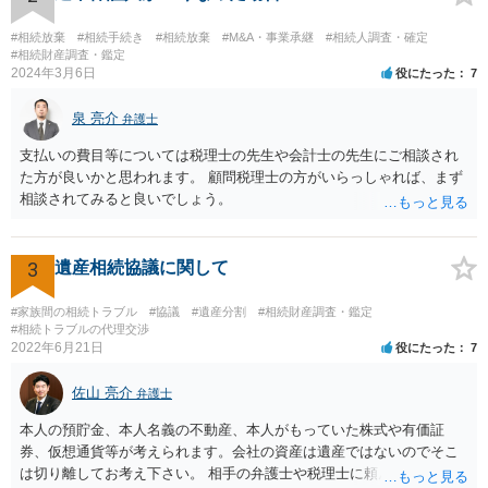
し、お姉さんに見られたくないような資料がある場合、「非開示の希
望に関する申出書」と共に提出することも考えられます。 ご質問：書
#相続放棄
#相続手続き
#相続放棄
#M&A・事業承継
#相続人調査・確定
いた方が良い事と書かない方が良い事 回答： お姉さんが申立書の「申
#相続財産調査・鑑定
2024年3月6日
役にたった
7
立ての趣旨」のところに書いている遺産の分け方に対して意見があれ
ば、まずそれを書くとよいです。 次に「申立ての理由」のところに、
泉 亮介
なぜ調停を申し立てたのか(例えば、あかささんと話合いが出来ない／
弁護士
決裂した、など)や亡くなった方・あかささん・お姉さん間の事情やい
支払いの費目等については税理士の先生や会計士の先生にご相談され
きさつなどが書かれていると思うので、あかささんから見てそれは違
た方が良いかと思われます。 顧問税理士の方がいらっしゃれば、まず
うと感じるところは、どのように違うのか、など書くとよいです。 そ
相談されてみると良いでしょう。
の他、お姉さんの申立書には書かれていないけど、どのように遺産を
分けるかを決めるについてあかささんが重要だと考える事情があれば
(例えば、○○のときにお姉さんは亡くなった方からお金を援助してもら
3
遺産相続協議に関して
った等)、それも書くとよいです。 書かない方が良いと思うことは、遺
産分割に関係ない(と思われる)いきさつを沢山盛り込むことだと考えま
#家族間の相続トラブル
#協議
#遺産分割
#相続財産調査・鑑定
す(あくまで遺産分割に関係することに留める方が、裁判所や調停委員
#相続トラブルの代理交渉
の方に事情を理解してもらいやすいと思います)。
2022年6月21日
役にたった
7
佐山 亮介
弁護士
本人の預貯金、本人名義の不動産、本人がもっていた株式や有価証
券、仮想通貨等が考えられます。会社の資産は遺産ではないのでそこ
は切り離してお考え下さい。 相手の弁護士や税理士に頼んでも守秘義