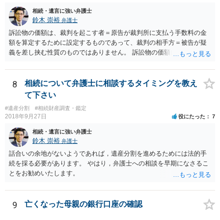
相続・遺言に強い弁護士
鈴木 崇裕
弁護士
訴訟物の価額は、裁判を起こす者＝原告が裁判所に支払う手数料の金
額を算定するために設定するものであって、裁判の相手方＝被告が疑
義を差し挟む性質のものではありません。 訴訟物の価額自体が裁判の
目的（審理の対象）となることもありませんので、上申書や証拠を出
したとしても、変更されることはありません。
8
相続について弁護士に相談するタイミングを教え
て下さい
#遺産分割
#相続財産調査・鑑定
2018年9月27日
役にたった
7
相続・遺言に強い弁護士
鈴木 崇裕
弁護士
話合いの余地がないようであれば，遺産分割を進めるためには法的手
続を採る必要があります。 やはり，弁護士への相談を早期になさるこ
とをお勧めいたします。
9
亡くなった母親の銀行口座の確認