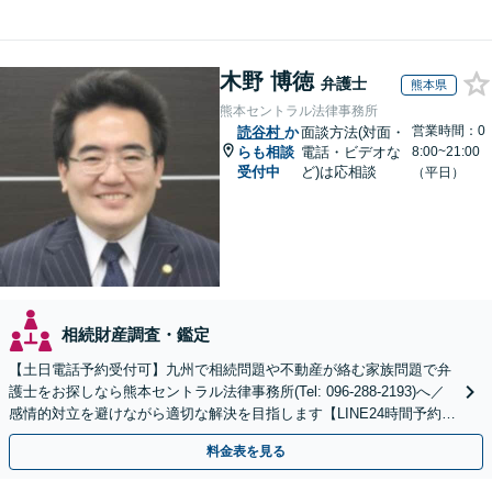
木野 博徳
弁護士
熊本県
熊本セントラル法律事務所
営業時間：0
読谷村
か
面談方法(対面・
らも相談
電話・ビデオな
8:00~21:00
受付中
ど)は応相談
（平日）
相続財産調査・鑑定
【土日電話予約受付可】九州で相続問題や不動産が絡む家族問題で弁
護士をお探しなら熊本セントラル法律事務所(Tel: 096-288-2193)へ／
感情的対立を避けながら適切な解決を目指します【LINE24時間予約受
付可】【休日・夜間相談可】
料金表を見る