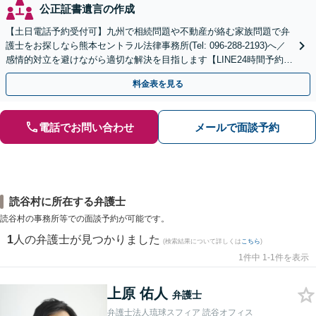
公正証書遺言の作成
【土日電話予約受付可】九州で相続問題や不動産が絡む家族問題で弁
護士をお探しなら熊本セントラル法律事務所(Tel: 096-288-2193)へ／
感情的対立を避けながら適切な解決を目指します【LINE24時間予約受
付可】【休日・夜間相談可】
料金表を見る
電話でお問い合わせ
メールで面談予約
読谷村に所在する弁護士
読谷村の事務所等での面談予約が可能です。
1
人の弁護士が見つかりました
(検索結果について詳しくは
こちら
)
1件中 1-1件を表示
上原 佑人
弁護士
弁護士法人琉球スフィア 読谷オフィス