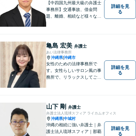
【中四国九州最大級の弁護士
詳細を見
事務所】交通事故、借金問
る
題、離婚、相続など様々な問
題について、「何度でも無
料」の相談を行っています！
まずはお気軽にご相談くださ
い！
亀島 宏美
弁護士
あい法律事務所
沖縄県
沖縄市
|
女性のための法律事務所で
詳細を見
す。女性らしいサロン風の事
る
務所で、リラックスしてご相
談いただけます。
山下 剛
弁護士
弁護士法人琉球スフィア ライカムオフィス
沖縄県
中城村
|
沖縄の相続に強い弁護士｜弁
詳細を見
護士法人琉球スフィア｜那覇
る