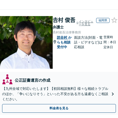
𠮷村 俊吾
福岡県
インタビュ
ーを見る
弁護士
𠮷村俊吾法律事務所
営業時
読谷村
か
面談方法(対面・電
らも相談
話・ビデオなど)は
間：本日
受付中
応相談
定休日
公正証書遺言の作成
【九州全域で対応いたします】【初回相談無料】様々な相続トラブル
のほか、「争いになりそう」といった不安がある方も遠慮なくご相談
ください。
料金表を見る