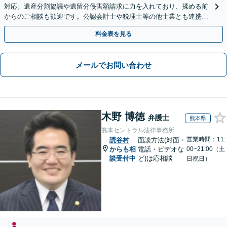
対応。遺産分割協議や遺留分侵害額請求に力を入れており、揉める前
からのご相談も歓迎です。公認会計士や税理士等の他士業とも連携
し、円満な解決を全力でサポートいたします。
料金表を見る
メールでお問い合わせ
木野 博徳
弁護士
熊本県
熊本セントラル法律事務所
営業時間：11:
読谷村
面談方法(対面・
からも相
電話・ビデオな
00~21:00（土
談受付中
ど)は応相談
日祝日）