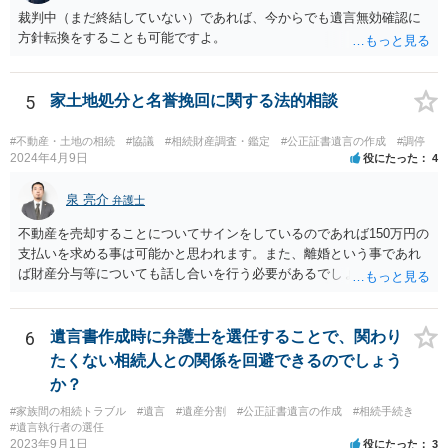
は受贈者に対し、遺留分侵害額に相当する金銭の支払を請求すること
裁判中（まだ終結していない）であれば、今からでも遺言無効確認に
ができる。
方針転換をすることも可能ですよ。
5
家土地処分と名誉挽回に関する法的相談
#不動産・土地の相続
#協議
#相続財産調査・鑑定
#公正証書遺言の作成
#調停
2024年4月9日
役にたった
4
泉 亮介
弁護士
不動産を売却することについてサインをしているのであれば150万円の
支払いを求める事は可能かと思われます。また、離婚という事であれ
ば財産分与等についても話し合いを行う必要があるでしょう。 細かい
事情をお伺いする必要もあるかと思われますので、一度お近くの弁護
士事務所へご相談されると良いでしょう。
6
遺言書作成時に弁護士を選任することで、関わり
たくない相続人との関係を回避できるのでしょう
か？
#家族間の相続トラブル
#遺言
#遺産分割
#公正証書遺言の作成
#相続手続き
#遺言執行者の選任
2023年9月1日
役にたった
3