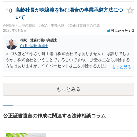
無・内容について説明してよい」旨を明確に伝えてもらい、委任状の
投資信託は他の相続人にというような分け方をするのか等について
写しを添付して、期限を区切って書面で回答を求めることが考えられ
は、相続人間で遺産分割協議により決める必要があります）。
10
高齢社長が株譲渡を拒む場合の事業承継方法につ
ます。それでも回答がない場合には、母親本人の意思能力や真意、兄
いて
による不当な関与の有無も含めて、別の弁護士に資料（遺言書案、委
#不動産・土地の相続
#M&A・事業承継
#公正証書遺言の作成
任状、母親の発言内容、弁護士との連絡履歴、兄とのやり取り等）を
2026年6月5日
役にたった
3
示して相談した方がよいように思います。
相続・遺言に強い弁護士
白井 弘昭
弁護士
＞20人ほどの小さな町工場（株式会社ではありません） は誤りでしょ
うか。株式会社ということでよろしいですね。 少数株主なら排除する
方法はありますが、９０パーセント株主を排除する方法は現実的にあ
りません。 事業承継や株譲渡を進めるには、社員全員で本人を説得す
るか、家族を説得して承継させるかしかないでしょう。 また、出資者
がいれば、全員で会社を辞めて新たな会社を立ち上げることも考えら
もっとみる
れます。 それか、しばらく我慢して、社長が没した後に相続人から承
継させるしかないように思えます。 私見ながらご参考まで。
公正証書遺言の作成に関連する法律相談コラム