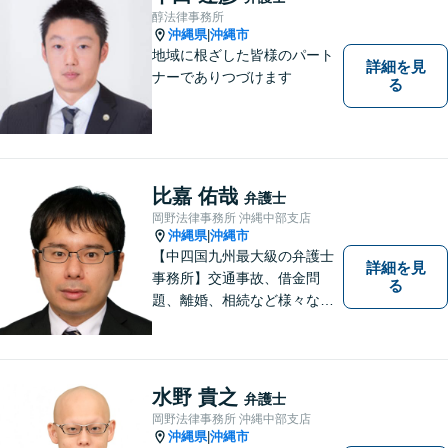
て、かつ丁寧な対応を心がけ
醇法律事務所
ていますので、ぜひ気兼ねな
沖縄県
沖縄市
|
くご相談ください。
地域に根ざした皆様のパート
詳細を見
ナーでありつづけます
る
比嘉 佑哉
弁護士
岡野法律事務所 沖縄中部支店
沖縄県
沖縄市
|
【中四国九州最大級の弁護士
詳細を見
事務所】交通事故、借金問
る
題、離婚、相続など様々な問
題について、「何度でも無
料」の相談を行っています！
まずはお気軽にご相談くださ
い！
水野 貴之
弁護士
岡野法律事務所 沖縄中部支店
沖縄県
沖縄市
|