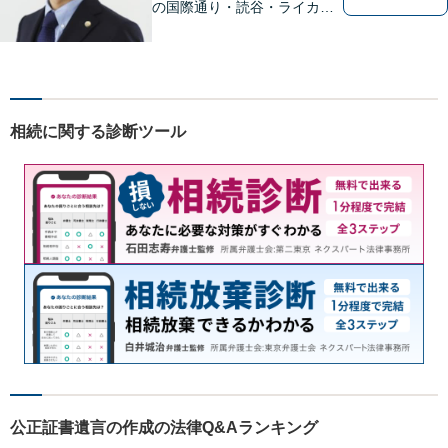
の国際通り・読谷・ライカム
の3店舗ある沖縄最大級の法律
事務所｜法律家として、法的
知識の習得を心がけるだけで
はなく、一社会人として相談
者の心に寄り添っていける弁
相続に関する診断ツール
護士でありたいと思っていま
す。
公正証書遺言の作成の法律Q&Aランキング