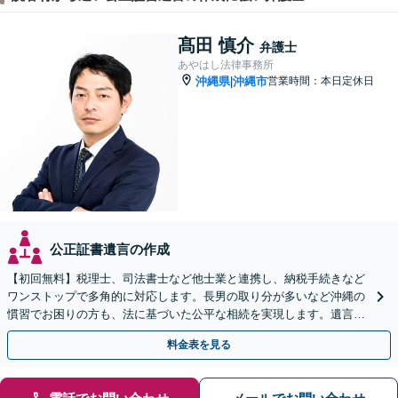
髙田 慎介
弁護士
あやはし法律事務所
沖縄県
沖縄市
営業時間：本日定休日
|
公正証書遺言の作成
【初回無料】税理士、司法書士など他士業と連携し、納税手続きなど
ワンストップで多角的に対応します。長男の取り分が多いなど沖縄の
慣習でお困りの方も、法に基づいた公平な相続を実現します。遺言書
作成もご相談ください【駐車場完備】【離島へ出張も対応】
料金表を見る