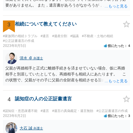
要がありません。 また，遺言書があろうがなかろうが，お父上のご兄
弟と面会しなければならない義務はもともとありません。 峰岸先生の
ご回答にもありますが， 代理人弁護士をたてて，その弁護士から相手
方に対して， ・相続に関する主張は法的根拠がなく，一切応じないこ
3
相続について教えてください
と ・今後一切の連絡をしてこないでほしいこと ・連絡を継続してくる
ようであれば警察への通報や法的措置も辞さないこと などを記載した
#家族間の相続トラブル
#遺言
#遺産分割
#協議
#不動産・土地の相続
書面を発送してもらうことがよろしいように思います。
#公正証書遺言の作成
2023年8月5日
役にたった
4
清水 卓
弁護士
父親が再婚相手と正式に離婚手続きを済ませていない場合、仮に再婚
相手と別居していたとしても、再婚相手も相続人にあたります。 こ
の状態で、父親がその子に父親の全財産を相続させる旨の公正証書遺
言を残した場合、一旦は子が父親の全財産を相続することになります
が、再婚相手の遺留分を侵害しているため、再婚相手から相続人
（子）に対して遺留分侵害額請求権が行使される可能性があります。
4
認知症の人の公正証書遺言
お悩みのようであれば、問題の当事者であるお父様本人がお住まい
の地域等の弁護士に直接相談してみるのが望ましいように思います。
#認知症・意思疎通不能
#遺言
#遺言の真偽鑑定・遺言無効
#公正証書遺言の作成
【参考】民法 （遺留分侵害額の請求） 第千四十六条 遺留分権利者及
2023年6月2日
役にたった
3
びその承継人は、受遺者（特定財産承継遺言により財産を承継し又は
相続分の指定を受けた相続人を含む。以下この章において同じ。）又
大石 誠
弁護士