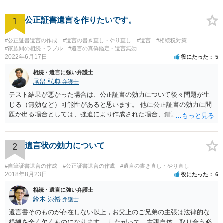
1
公正証書遺言を作りたいです。
#公正証書遺言の作成
#遺言の書き直し・やり直し
#遺言
#相続税対策
#家族間の相続トラブル
#遺言の真偽鑑定・遺言無効
2022年6月17日
役にたった
5
相続・遺言に強い弁護士
尾畠 弘典
弁護士
テスト結果が悪かった場合は、公正証書の効力について後々問題が生
じる（無効など）可能性があると思います。 他に公正証書の効力に問
題が出る場合としては、強迫により作成された場合、錯誤（勘違い）
の場合などがあります。 遺言の対象となる財産の多寡などにもよりま
すが、弁護士に作成を依頼する場合は、１０～数十万円程度になるケ
ースが多いと思います。 報酬体系は、弁護士ごとに異なりますので一
2
遺言状の効力について
律の基準はありません。
#自筆証書遺言の作成
#公正証書遺言の作成
#遺言の書き直し・やり直し
2018年8月23日
役にたった
6
相続・遺言に強い弁護士
鈴木 崇裕
弁護士
遺言書そのものが存在しない以上，お父上のご兄弟の主張は法律的な
根拠を全く欠くものになります。 したがって，主張自体，取り合う必