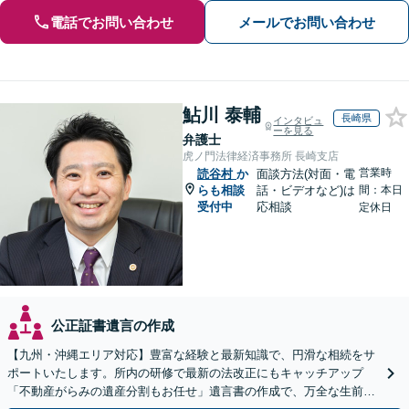
電話でお問い合わせ
メールでお問い合わせ
鮎川 泰輔
長崎県
インタビュ
ーを見る
弁護士
虎ノ門法律経済事務所 長崎支店
営業時
読谷村
か
面談方法(対面・電
らも相談
話・ビデオなど)は
間：本日
受付中
応相談
定休日
公正証書遺言の作成
【九州・沖縄エリア対応】豊富な経験と最新知識で、円滑な相続をサ
ポートいたします。所内の研修で最新の法改正にもキャッチアップ
「不動産がらみの遺産分割もお任せ」遺言書の作成で、万全な生前対