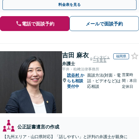
策をおこないましょう【夜間・休日面談可】
料金表を見る
電話で面談予約
メールで面談予約
吉田 麻衣
福岡県
インタビュ
ーを見る
弁護士
平井・柏﨑法律事務所
営業時
読谷村
か
面談方法(対面・電
らも相談
話・ビデオなど)は
間：本日
受付中
応相談
定休日
公正証書遺言の作成
【九州エリア・山口県対応】「話しやすい」と評判の弁護士が親身に