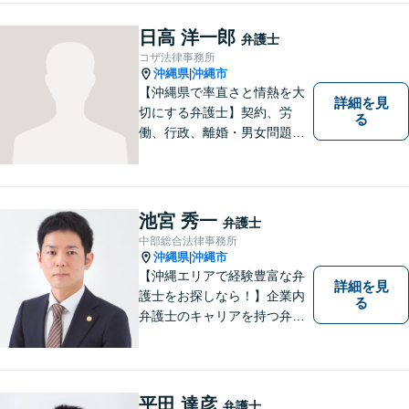
まう前にご連絡を。あなたの
代理人として全力でサポート
日高 洋一郎
弁護士
します【分割払い可】【休日
コザ法律事務所
夜間対応】【駐車場あり】
沖縄県
沖縄市
|
【沖縄県で率直さと情熱を大
詳細を見
切にする弁護士】契約、労
る
働、行政、離婚・男女問題、
相続問題など、広範囲の業務
を取り扱っております。沖縄
の皆様のお役に立てればと思
っております。お困りごとが
池宮 秀一
弁護士
あれば、一度ご相談くださ
中部総合法律事務所
い。
沖縄県
沖縄市
|
【沖縄エリアで経験豊富な弁
詳細を見
護士をお探しなら！】企業内
る
弁護士のキャリアを持つ弁護
士。離婚／労働／企業法務／
債務整理／交通事故など、多
種多様なご相談に対応してお
ります。スピード感を持っ
平田 達彦
弁護士