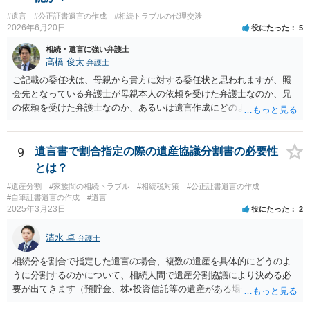
#遺言
#公正証書遺言の作成
#相続トラブルの代理交渉
2026年6月20日
役にたった
5
相続・遺言に強い弁護士
髙橋 俊太
弁護士
ご記載の委任状は、母親から貴方に対する委任状と思われますが、照
会先となっている弁護士が母親本人の依頼を受けた弁護士なのか、兄
の依頼を受けた弁護士なのか、あるいは遺言作成にどのような立場で
関与しているのかによって、説明を求められる範囲は変わり得るもの
と思われます。 仮に、その弁護士が母親本人から依頼を受けているの
であれば、母親本人に対する報告義務が問題となります。母親が貴方
9
遺言書で割合指定の際の遺産協議分割書の必要性
に一任する旨を明確に伝えており、委任状の内容にも、弁護士との連
とは？
絡、進捗確認、公正証書遺言の作成有無や控えの確認等が含まれてい
#遺産分割
#家族間の相続トラブル
#相続税対策
#公正証書遺言の作成
るのであれば、貴方から進捗状況等の説明を求める余地はあります。
#自筆証書遺言の作成
#遺言
他方で、その弁護士が兄の依頼を受けた弁護士である場合には、兄の
2025年3月23日
役にたった
2
代理人という立場になりますので、貴方や母親に対して当然に進捗状
況を報告する義務があるとは限りません。また、親族間で利害対立が
清水 卓
弁護士
ある可能性がある場合、守秘義務や本人意思確認の観点から、委任状
があるとしても直ちに内容を開示しないこともあり得ます。 公正証書
相続分を割合で指定した遺言の場合、複数の遺産を具体的にどうのよ
遺言が作成済みである場合でも、生前にその存在や内容を誰に開示す
うに分割するのかについて、相続人間で遺産分割協議により決める必
るかは、基本的には遺言者本人の意思による問題です。まずは、母親
要が出てきます（預貯金、株•投資信託等の遺産がある場合に、どの遺
本人から弁護士に対し、「娘に進捗状況及び公正証書遺言の作成有
産についても相続分の割合で分けるのか、預貯金はある相続人に、株•