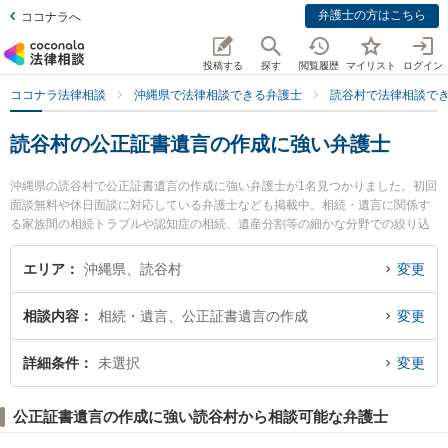
弁護士の方はこちら
ココナラへ
投稿する
探す
閲覧履歴
マイリスト
ログイン
ココナラ法律相談
沖縄県で法律相談できる弁護士
読谷村で法律相談で
読谷村の公正証書遺言の作成に強い弁護士
沖縄県の読谷村で公正証書遺言の作成に強い弁護士が1名見つかりました。初回
面談無料や休日面談に対応している弁護士なども掲載中。相続・遺言に関係す
る家族間の相続トラブルや認知症の相続、遺産分割等の細かな分野での絞り込
み検索もでき便利です。特に弁護士法人琉球スフィア 読谷オフィスの上原 佑人
弁護士のプロフィール情報や弁護士費用、強みなどが注目されています。『読
エリア
沖縄県、読谷村
変更
谷村で土日や夜間に発生した公正証書遺言の作成のトラブルを今すぐに弁護士
に相談したい』『公正証書遺言の作成のトラブル解決の実績豊富な近くの弁護
相談内容
相続・遺言、公正証書遺言の作成
変更
士を検索したい』『初回相談無料で公正証書遺言の作成を法律相談できる読谷
村内の弁護士に相談予約したい』などでお困りの相談者さんにおすすめです。
詳細条件
未選択
変更
公正証書遺言の作成に強い読谷村から相談可能な弁護士