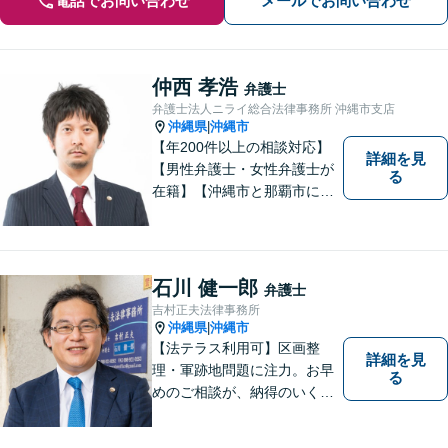
電話でお問い合わせ
メールでお問い合わせ
仲西 孝浩
弁護士
弁護士法人ニライ総合法律事務所 沖縄市支店
沖縄県
沖縄市
|
【年200件以上の相談対応】
詳細を見
【男性弁護士・女性弁護士が
る
在籍】【沖縄市と那覇市に事
務所あり】離婚問題、相続問
題、労働雇用、刑事事件、企
業法務など幅広く対応しま
す。「沖縄ならではの習慣」
石川 健一郎
弁護士
を熟知した弁護士が多数在
吉村正夫法律事務所
籍。
沖縄県
沖縄市
|
【法テラス利用可】区画整
詳細を見
理・軍跡地問題に注力。お早
る
めのご相談が、納得のいく解
決への第一歩です！離婚／相
続問題など、話がこじれてし