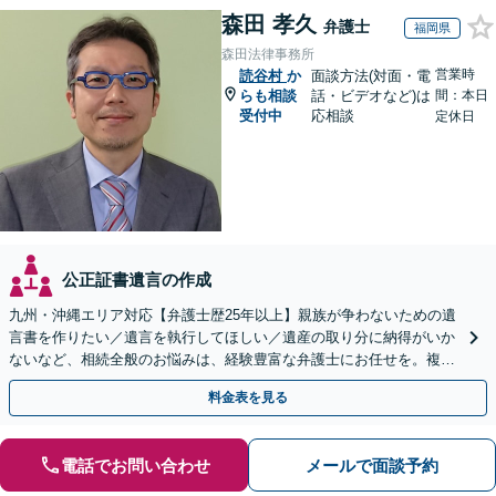
森田 孝久
弁護士
福岡県
森田法律事務所
営業時
読谷村
か
面談方法(対面・電
らも相談
話・ビデオなど)は
間：本日
受付中
応相談
定休日
公正証書遺言の作成
九州・沖縄エリア対応【弁護士歴25年以上】親族が争わないための遺
言書を作りたい／遺言を執行してほしい／遺産の取り分に納得がいか
ないなど、相続全般のお悩みは、経験豊富な弁護士にお任せを。複雑
な問題も粘り強く対応し、解決に導きます。
料金表を見る
電話でお問い合わせ
メールで面談予約