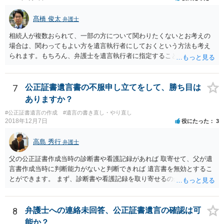
髙橋 俊太
弁護士
相続人が複数おられて、一部の方について関わりたくないとお考えの
場合は、関わってもよい方を遺言執行者にしておくという方法も考え
られます。もちろん、弁護士を遺言執行者に指定することもできます
が、（関わってもよい）相続人を遺言執行者に指定しておいて、その
方に再委任の権限を付与しておくという方法もあります。 一度、弁護
士に直接ご相談されることをお勧めいたします。
7
公正証書遺言書の不服申し立てをして、勝ち目は
ありますか？
#公正証書遺言の作成
#遺言の書き直し・やり直し
2018年12月7日
役にたった
3
高島 秀行
弁護士
父の公正証書作成当時の診断書や看護記録があれば 取寄せて、父が遺
言書作成当時に判断能力がないと判断できれば 遺言書を無効とするこ
とができます。 まず、診断書や看護記録を取り寄せるのが重要となり
ます。 ご自分で取り寄せるか、弁護士に取り寄せてもらうかしたらよ
いと思います。
8
弁護士への連絡未回答、公正証書遺言の確認は可
能か？