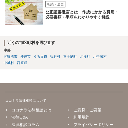
相続・遺言
公正証書遺言とは｜作成にかかる費用・
必要書類・手順をわかりやすく解説
近くの市区町村を選び直す
中部
宜野湾市
沖縄市
うるま市
読谷村
嘉手納町
北谷町
北中城村
中城村
西原町
ココナラ法律相談について
ココナラ法律相談とは
ご意見・ご要望
法律Q&A
利用規約
法律相談コラム
プライバシーポリシー