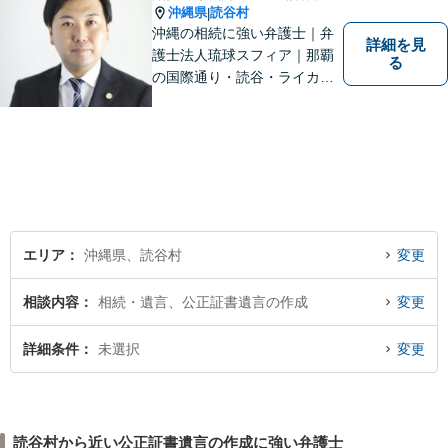
沖縄県
読谷村
|
沖縄の相続に強い弁護士｜弁
詳細を見
護士法人琉球スフィア｜那覇
る
の国際通り・読谷・ライカム
の3店舗ある沖縄最大級の法律
事務所｜『毎月60件以上』の
相続無料相談を実施｜お気軽
にご連絡ください！
エリア
沖縄県、読谷村
変更
相談内容
相続・遺言、公正証書遺言の作成
変更
詳細条件
未選択
変更
読谷村から近い公正証書遺言の作成に強い弁護士