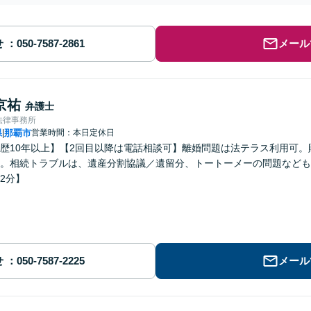
せ
メール
京祐
弁護士
法律事務所
県
那覇市
営業時間：本日定休日
|
歴10年以上】【2回目以降は電話相談可】離婚問題は法テラス利用可
。相続トラブルは、遺産分割協議／遺留分、トートーメーの問題なども
2分】
せ
メール