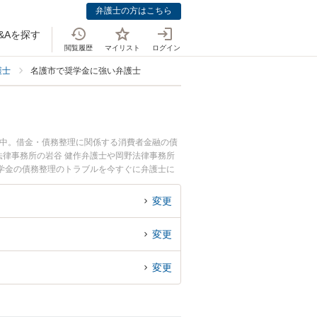
弁護士の方はこちら
&Aを探す
閲覧履歴
マイリスト
ログイン
護士
名護市で奨学金に強い弁護士
載中。借金・債務整理に関係する消費者金融の債
律事務所の岩谷 健作弁護士や岡野法律事務所
学金の債務整理のトラブルを今すぐに弁護士に
法律相談できる名護市内の弁護士に相談予約した
変更
変更
変更