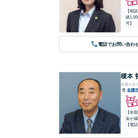
【相談
績1,
可】
電話でお問い合わ
榎本 
弁護士法
名護
【全国
金が減
【電話