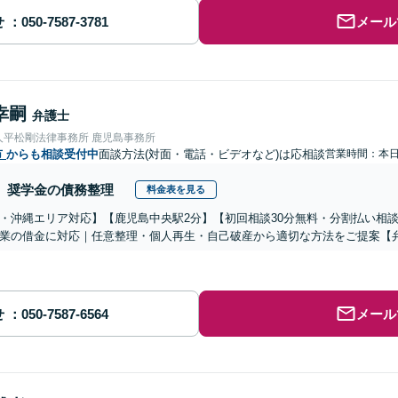
せ
メール
幸嗣
弁護士
人平松剛法律事務所 鹿児島事務所
市
からも相談受付中
面談方法(対面・電話・ビデオなど)は応相談
営業時間：本
奨学金の債務整理
料金表を見る
・沖縄エリア対応】【鹿児島中央駅2分】【初回相談30分無料・分割払い相
業の借金に対応｜任意整理・個人再生・自己破産から適切な方法をご提案【弁
せ
メール