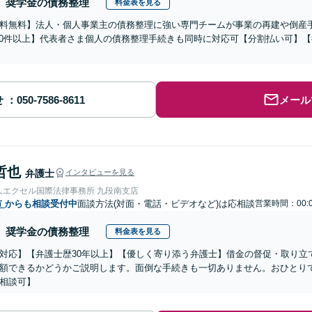
奨学金の債務整理
料金表を見る
料無料】法人・個人事業主の債務整理に強い専門チームが事業の再建や倒産
000件以上】代表者さま個人の債務整理手続きも同時に対応可【分割払い可】
せ
メール
哲也
弁護士
インタビューを見る
人エクセル国際法律事務所 九段南支店
市
からも相談受付中
面談方法(対面・電話・ビデオなど)は応相談
営業時間：00:
奨学金の債務整理
料金表を見る
対応】【弁護士歴30年以上】【優しく寄り添う弁護士】借金の督促・取り立
額できるかどうかご説明します。面倒な手続きも一切ありません。おひとり
相談可】