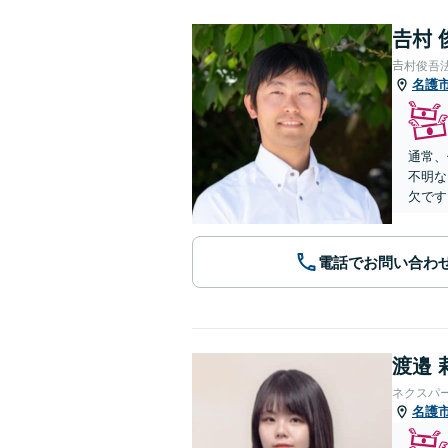
𠮷村
𠮷村俊吾
名護
通常、
不明な
欠です
電話でお問い合わ
渡邉 
ネクスパ
名護