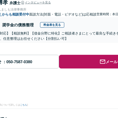
博孝
弁護士
インタビューを見る
人ましも法律事務所
市
からも相談受付中
面談方法(対面・電話・ビデオなど)は応相談
営業時間：本
奨学金の債務整理
料金表を見る
対応】【相談無料】【借金分野に特化】ご相談者さまにとって最良な手続き
、任意整理はお任せください【分割払い可】
せ
メール
果について詳しくは
こちら
)