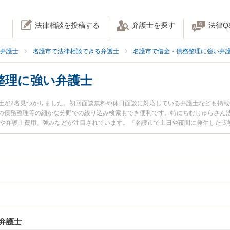
法律相談を投稿する
弁護士を探す
法律Q
弁護士
名護市で法律相談できる弁護士
名護市で借金・債務整理に強い弁
整理に強い弁護士
士が2名見つかりました。初回面談無料や休日面談に対応している弁護士なども掲
の債務整理等の細かな分野での絞り込み検索もでき便利です。特にちむじゅらさん法
報や弁護士費用、強みなどが注目されています。『名護市で土日や夜間に発生した奨
決の実績豊富な近くの弁護士を検索したい』『初回相談無料で奨学金の債務整理を
。
弁護士