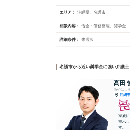
エリア
沖縄県、名護市
相談内容
借金・債務整理、奨学金
詳細条件
未選択
名護市から近い奨学金に強い弁護士
髙田 
あやはし
沖縄
家族に
提示し
す。