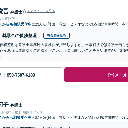
 俊吾
インタビューを見る
弁護士
法律事務所
市
からも相談受付中
面談方法(対面・電話・ビデオなど)は応相談
営業時間：本
奨学金の債務整理
料金表を見る
債務整理は弁護士事務所の事務員が担当しますが、当事務所では弁護士自ら
点があれば遠慮なくご連絡ください。時には厳しいことを言いますが、債務
。
せ
メール
莉子
弁護士
ート法律事務所 福岡オフィス
市
からも相談受付中
面談方法(対面・電話・ビデオなど)は応相談
営業時間：09: