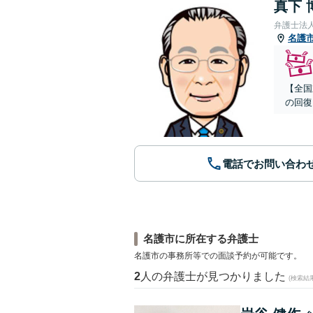
真下 
弁護士法
名護
【全国
の回復
電話でお問い合わ
名護市に所在する弁護士
名護市の事務所等での面談予約が可能です。
2
人の弁護士が見つかりました
(検索結