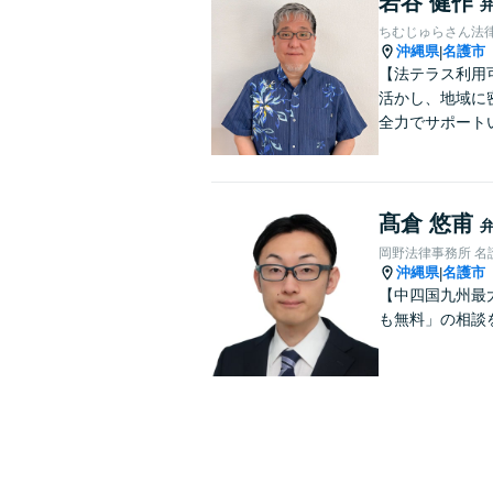
岩谷 健作
ちむじゅらさん法
沖縄県
名護市
|
【法テラス利用
活かし、地域に
全力でサポート
髙倉 悠甫
岡野法律事務所 名
沖縄県
名護市
|
【中四国九州最
も無料」の相談