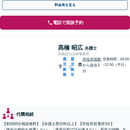
アリングしたうえで、最適な解決策をご提案いたします
料金表を見る
電話で面談予約
髙橋 昭広
弁護士
髙橋総合法律事務所
鹿
鹿
市役所前駅
営業時間：09:00
児
児
~22:00（平日）
から徒歩3
|
島
島
分
県
市
代襲相続
【初回60分相談無料】【弁護士歴10年以上】【市役所前電停3分】
「借金の相続を放棄したい」「遺産分割で話が進まない」長年の経験