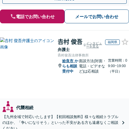
電話でお問い合わせ
メールでお問い合わせ
𠮷村 俊吾
福岡県
インタビュ
ーを見る
弁護士
𠮷村俊吾法律事務所
営業時間：0
姶良市
か
面談方法(対面・
らも相談
電話・ビデオな
9:00~19:00
受付中
ど)は応相談
（平日）
代襲相続
【九州全域で対応いたします】【初回相談無料】様々な相続トラブル
のほか、「争いになりそう」といった不安がある方も遠慮なくご相談
ください。