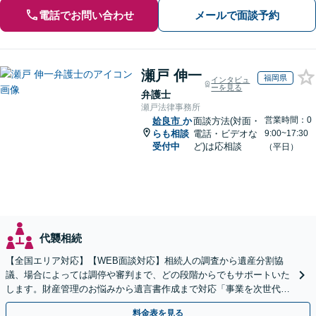
電話でお問い合わせ
メールで面談予約
瀬戸 伸一
福岡県
インタビュ
ーを見る
弁護士
瀬戸法律事務所
営業時間：0
姶良市
か
面談方法(対面・
らも相談
電話・ビデオな
9:00~17:30
受付中
ど)は応相談
（平日）
代襲相続
【全国エリア対応】【WEB面談対応】相続人の調査から遺産分割協
議、場合によっては調停や審判まで、どの段階からでもサポートいた
します。財産管理のお悩みから遺言書作成まで対応「事業を次世代に
引き継ぐ安心の事業承継をサポート」【完全個室相談】
料金表を見る