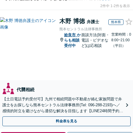
2件中 1-2件を表示
木野 博徳
弁護士
熊本県
熊本セントラル法律事務所
営業時間：0
姶良市
か
面談方法(対面・
らも相談
電話・ビデオな
8:00~21:00
受付中
ど)は応相談
（平日）
代襲相続
【土日電話予約受付可】九州で相続問題や不動産が絡む家族問題で弁
護士をお探しなら熊本セントラル法律事務所(Tel: 096-288-2193)へ／
感情的対立を避けながら適切な解決を目指します【LINE24時間予約受
付可】【休日・夜間相談可】
料金表を見る