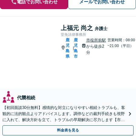
電話でお問い合わせ
メールでお問い合わせ
上福元 尚之
弁護士
堂免法律事務所
鹿
鹿
市役所前駅
営業時間：08:00
児
児
~21:00（平日）
から徒歩2
|
島
島
分
県
市
代襲相続
【初回面談30分無料】感情的な対立になりやすい相続トラブルも、客
観的に法的観点よりアドバイスします。調停などの裁判手続きも視野
に入れて、解決方針を立て、トラブルの早期解決に尽力します【市役
所前2分】【休日・夜間面談OK】
料金表を見る