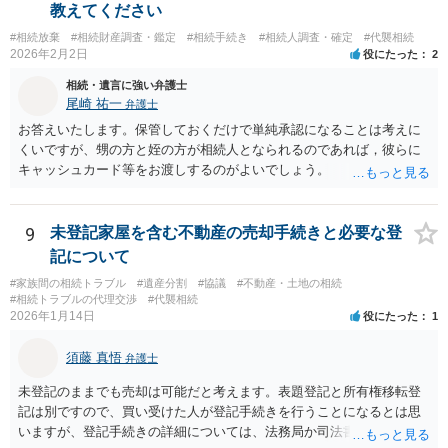
教えてください
#相続放棄
#相続財産調査・鑑定
#相続手続き
#相続人調査・確定
#代襲相続
2026年2月2日
役にたった
2
相続・遺言に強い弁護士
尾崎 祐一
弁護士
お答えいたします。保管しておくだけで単純承認になることは考えに
くいですが、甥の方と姪の方が相続人となられるのであれば，彼らに
キャッシュカード等をお渡しするのがよいでしょう。
9
未登記家屋を含む不動産の売却手続きと必要な登
記について
#家族間の相続トラブル
#遺産分割
#協議
#不動産・土地の相続
#相続トラブルの代理交渉
#代襲相続
2026年1月14日
役にたった
1
須藤 真悟
弁護士
未登記のままでも売却は可能だと考えます。表題登記と所有権移転登
記は別ですので、買い受けた人が登記手続きを行うことになるとは思
いますが、登記手続きの詳細については、法務局か司法書士に確認す