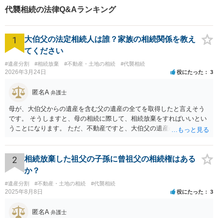
代襲相続の法律Q&Aランキング
1
大伯父の法定相続人は誰？家族の相続関係を教え
てください
#遺産分割
#相続放棄
#不動産・土地の相続
#代襲相続
2026年3月24日
役にたった
3
匿名A
弁護士
母が、大伯父からの遺産を含む父の遺産の全てを取得したと言えそう
です。 そうしますと、母の相続に際して、相続放棄をすればいいとい
うことになります。 ただ、不動産ですと、大伯父の遺産の名義がまだ
母に移転してない状況ですので、 面倒なことはあるかもしれません。
2
相続放棄した祖父の子孫に曾祖父の相続権はある
か？
#遺産分割
#不動産・土地の相続
#代襲相続
2025年8月8日
役にたった
3
匿名A
弁護士