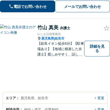
の返済に追われる自転車操業状態の方
電話でお問い合わせ
メールでお問い合わせ
もご相談ください」【休日・夜間相談
可】
竹山 真美
弁護士
かじき法律事務所
鹿児島県
姶良市
|
【姶良イオン徒歩6分】【駐車
詳細を見
場あり】【地域に根差した弁
る
護士】親しみやすく、話しや
すい、皆様にとって身近な弁
護士でありたいと思っていま
す。離婚問題／相続問題／借
金問題／交通事故など、幅広
く対応可能。お悩みの方は、
お気軽にご相談ください。
エリア
鹿児島県、姶良市
変更
相談内容
相続・遺言、代襲相続
変更