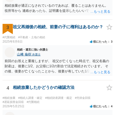
相続放棄が適正になされているのであれば、覆ることはありません。
役所等から 連絡があったら、証明書を提示したらいいでしょう。
3
祖父再婚後の相続、前妻の子に権利はあるのか？
#代襲相続
#不動産・土地の相続
2025年8月6日
役にたった
3
相続・遺言に強い弁護士
山﨑 倫樹
弁護士
前回のお答えと重複しますが、 祖父が亡くなった時点で、祖父名義の
財産は、後妻に1/2、お父様に1/2の割合で法定相続されています。 そ
の後、後妻が亡くなったことから、後妻が有していた1/2の権利は、後
妻の兄弟姉妹側に相続され、 お父様が亡くなったことから、お父様が
有していた1/2の権利は、その子であるご相談者側に相続されていま
す。 ですので、後妻側の兄弟姉妹（亡くなっている場合はその子）
4
相続放棄したかどうかの確認方法
と、お父様の子であるご相談者とで遺産分割協議をしなければ、 祖父
の財産を名義移転することはできません。 もちろん、祖父の遺言書が
#相続放棄
#相続人調査・確定
#相続財産調査・鑑定
#売掛金回収
あれば話は別です。 さらに詳しいことは、相続財産に関する資料や戸
#遅延損害金回収
#代襲相続
2026年5月25日
役にたった
4
籍類をもって、お近くの弁護士に相談されることをお勧めします。