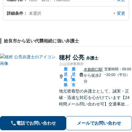
詳細条件
未選択
変更
姶良市から近い代襲相続に強い弁護士
穂村 公亮
弁護士
上山法律事務所
鹿
鹿
水族館口駅
営業時間：09:00
児
児
~20:00（平日）
から徒歩2
|
島
島
分
県
市
地元密着型の弁護士として、誠実・正
確・迅速な対応を心がけています【24
時間メール問い合わせ可】交通事故／
離婚／労働／不動産等のトラブルにも
幅広く対応。新しい人生のスタートを
電話でお問い合わせ
メールでお問い合わせ
切るお手伝いをします【市電水族館口
駅2分】【完全個室】