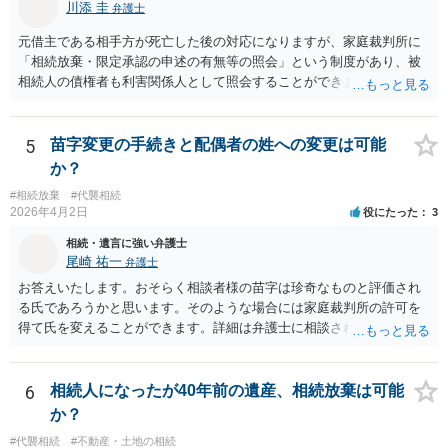
川添 圭
弁護士
元借主である相手方が死亡した後の対応になりますが、家庭裁判所に
「相続放棄・限定承認の申述の有無等の照会」という制度があり、被
相続人の債権者も利害関係人として照会することができます。照会を
行うべき家庭裁判所は、相続放棄の申述の管轄裁判所と同じ（原則と
して被相続人の最後の住所地を管轄する家庭裁判所）となります。照
会申請者の本人確認資料のほか、被相続人の相続関係の戸籍謄本類や
5
苗字変更の手続きと配偶者の姓への変更は可能
債権の存在を示す証拠資料などが必要になります。裁判所ウェブサイ
か？
トで案内されていることが多いので、管轄裁判所のホームページを確
#相続放棄
#代襲相続
認してみてください。
2026年4月2日
役にたった
3
相続・遺言に強い弁護士
尾崎 祐一
弁護士
お答えいたします。おそらく相談者様の苗字は珍奇なものと評価され
る氏であろうかと思います。そのような場合には家庭裁判所の許可を
得て氏を変えることができます。詳細は弁護士に相談されるのが宜し
いかと思います。
6
相続人になったが40年前の遺産、相続放棄は可能
か？
#代襲相続
#不動産・土地の相続