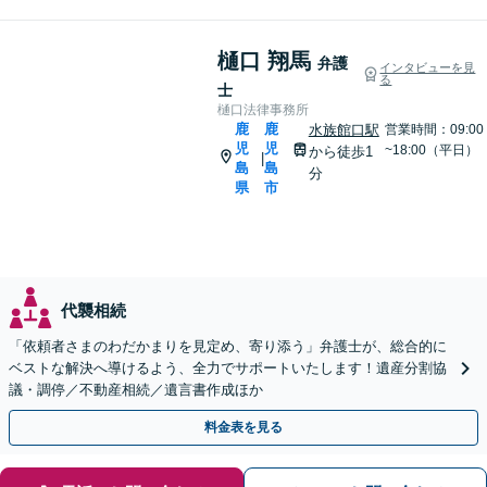
樋口 翔馬
弁護
インタビューを見
る
士
樋口法律事務所
鹿
鹿
水族館口駅
営業時間：09:00
児
児
~18:00（平日）
から徒歩1
|
島
島
分
県
市
代襲相続
「依頼者さまのわだかまりを見定め、寄り添う」弁護士が、総合的に
ベストな解決へ導けるよう、全力でサポートいたします！遺産分割協
議・調停／不動産相続／遺言書作成ほか
料金表を見る