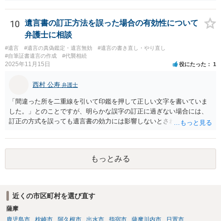
る必要があると考えます。
10
遺言書の訂正方法を誤った場合の有効性について
弁護士に相談
#遺言
#遺言の真偽鑑定・遺言無効
#遺言の書き直し・やり直し
#自筆証書遺言の作成
#代襲相続
2025年11月15日
役にたった
1
西村 公寿
弁護士
「間違った所を二重線を引いて印鑑を押して正しい文字を書いていま
した。」とのことですが、明らかな誤字の訂正に過ぎない場合には、
訂正の方式を誤っても遺言書の効力には影響しないとされているよう
です。
もっとみる
近くの市区町村を選び直す
薩摩
鹿児島市
枕崎市
阿久根市
出水市
指宿市
薩摩川内市
日置市