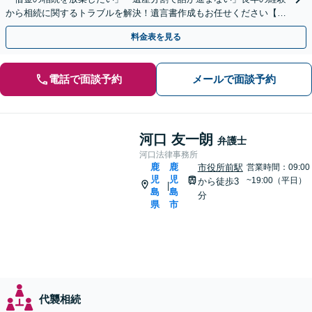
から相続に関するトラブルを解決！遺言書作成もお任せください【出
張遺言書作成サービス有り】
料金表を見る
電話で面談予約
メールで面談予約
河口 友一朗
弁護士
河口法律事務所
鹿
鹿
市役所前駅
営業時間：09:00
児
児
~19:00（平日）
から徒歩3
|
島
島
分
県
市
代襲相続