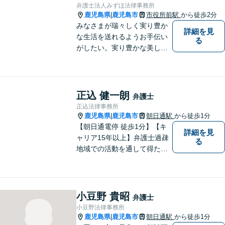
弁護士法人みずほ法律事務所
鹿児島県
鹿児島市
市役所前駅
から徒歩2分
|
みなさまが瑞々しく実り豊か
詳細を見
な生活を送れるようお手伝い
る
がしたい。実り豊かな美しい
国を作る一助になりたい。
「実る程首を垂れる稲穂か
な」という初心を大切に，み
なさまと一緒に成長させてい
正込 健一朗
弁護士
ただきたい。それが私たち，
正込法律事務所
みずほ法律事務所の思いで
鹿児島県
鹿児島市
朝日通駅
から徒歩1分
|
す。
【朝日通電停 徒歩1分】【キ
詳細を見
ャリア15年以上】弁護士過疎
る
地域での活動を通して得た経
験とノウハウを生かした弁護
活動。依頼者の内面に真摯に
向き合い、多角的な視点で最
適な解決策をご提案します
小豆野 貴昭
弁護士
小豆野法律事務所
鹿児島県
鹿児島市
朝日通駅
から徒歩1分
|