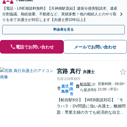
【電話・LINE相談料無料】【天神南駅直結】遺留分侵害額請求、遺産
分割協議、相続放棄、不動産など、実績多数！他の相続人とのやり取
りを全て弁護士が対応します【弁護士歴10年以上】
料金表を見る
電話でお問い合わせ
メールでお問い合わせ
宮路 真行
弁護士
宮路法律事務所
姶
帖佐駅
か
営業時間：08:00~
鹿児
良
|
21:00（平日）
ら徒歩8分
島県
市
【帖佐駅8分】【WEB面談対応】「モ
ラハラ・DV問題に強い弁護士」離婚問
題：専業主婦の方でも経済的な自立に
向けた道筋を示し、新しい人生のスタ
ートをバックアップ「借金問題：毎月