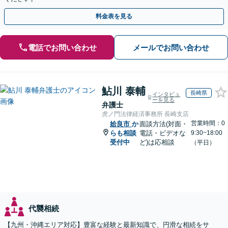
料金表を見る
電話でお問い合わせ
メールでお問い合わせ
鮎川 泰輔
長崎県
インタビュ
ーを見る
弁護士
虎ノ門法律経済事務所 長崎支店
営業時間：0
姶良市
か
面談方法(対面・
らも相談
電話・ビデオな
9:30~18:00
受付中
ど)は応相談
（平日）
代襲相続
【九州・沖縄エリア対応】豊富な経験と最新知識で、円滑な相続をサ