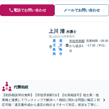
電話でお問い合わせ
メールでお問い合わせ
上川 清
弁護士
城山総合法律事務所
鹿
鹿
市役所前駅
営業時間：09:30
児
児
~17:30（平日）
から徒歩1
|
島
島
分
県
市
代襲相続
【初回相談30分無料】【市役所前駅1分】【出張相談可】他士業・他
業種と連携してワンストップで解決へ！相続に関わる問題に幅広く対
応可能「遺言書作成から遺言の執行まですべて対応」状況を丁寧にヒ