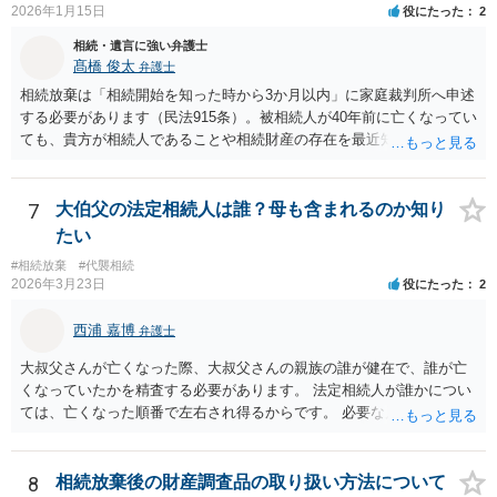
2026年1月15日
役にたった
2
相続・遺言に強い弁護士
髙橋 俊太
弁護士
相続放棄は「相続開始を知った時から3か月以内」に家庭裁判所へ申述
する必要があります（民法915条）。被相続人が40年前に亡くなってい
ても、貴方が相続人であることや相続財産の存在を最近知ったのであ
れば、その時点が起算点になりますので、相続放棄できる可能性があ
ります。最寄りの弁護士などにまずは相談した方がよいでしょう。
7
大伯父の法定相続人は誰？母も含まれるのか知り
たい
#相続放棄
#代襲相続
2026年3月23日
役にたった
2
西浦 嘉博
弁護士
大叔父さんが亡くなった際、大叔父さんの親族の誰が健在で、誰が亡
くなっていたかを精査する必要があります。 法定相続人が誰かについ
ては、亡くなった順番で左右され得るからです。 必要な戸籍謄本を揃
え、最寄りの法律事務所で相談されることをお勧めします。
8
相続放棄後の財産調査品の取り扱い方法について