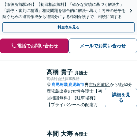
【市役所前駅2分】【初回相談無料】「確かな実績に基づく解決力」
「調停・審判に精通」相続問題を総合的に解決へ導く！将来の紛争を
防ぐための遺言作成から遺留分による権利保護まで、相続に関するあ
らゆる場面でサポート「安心の料金体系と丁寧な説明」
料金表を見る
電話でお問い合わせ
メールでお問い合わせ
髙橋 貴子
弁護士
髙橋総合法律事務所
鹿児島県
鹿児島市
市役所前駅
から徒歩3分
|
鹿児島出身の女性弁護士【初
詳細を見
回相談無料】【駐車場有】
る
【プライバシーへの配慮万
全】
本間 大寿
弁護士