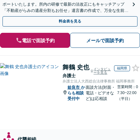
ポートいたします。所内の研修で最新の法改正にもキャッチアップ
「不動産がらみの遺産分割もお任せ」遺言書の作成で、万全な生前対
策をおこないましょう【夜間・休日面談可】
料金表を見る
電話で面談予約
メールで面談予約
舞鶴 史也
福岡県
インタビュ
ーを見る
弁護士
弁護士法人大西総合法律事務所 福岡事務所
営業時間：0
姶良市
か
面談方法(対面・
らも相談
電話・ビデオな
7:30~22:00
受付中
ど)は応相談
（平日）
代襲相続