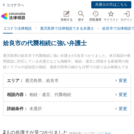
弁護士の方はこちら
ココナラへ
投稿する
探す
閲覧履歴
マイリスト
ログイン
ココナラ法律相談
鹿児島県で法律相談できる弁護士
姶良市で法律相談
姶良市の代襲相続に強い弁護士
鹿児島県の姶良市で代襲相続に強い弁護士が2名見つかりました。休日面談や夜
間面談に対応している弁護士なども掲載中。相続・遺言に関係する家族間の相
続トラブルや認知症の相続、遺産分割等の細かな分野での絞り込み検索もでき
便利です。特に宮路法律事務所の宮路 真行弁護士やかじき法律事務所の竹山 真
美弁護士のプロフィール情報や弁護士費用、強みなどが注目されています。
エリア
鹿児島県、姶良市
変更
『姶良市で土日や夜間に発生した代襲相続のトラブルを今すぐに弁護士に相談
したい』『代襲相続のトラブル解決の実績豊富な近くの弁護士を検索したい』
相談内容
相続・遺言、代襲相続
変更
『初回相談無料で代襲相続を法律相談できる姶良市内の弁護士に相談予約した
い』などでお困りの相談者さんにおすすめです。
詳細条件
未選択
変更
2
人の弁護士が見つかりました
(検索結果について詳しくは
こちら
)