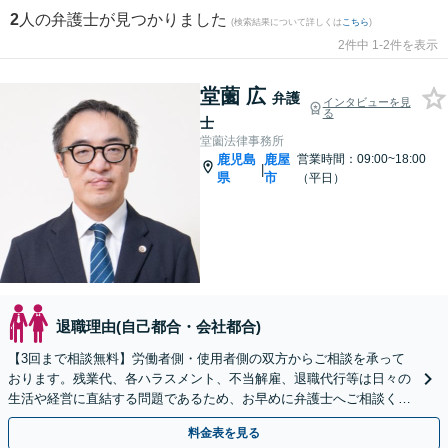
2
人の弁護士が見つかりました
(検索結果について詳しくは
こちら
)
2件中 1-2件を表示
堂薗 広
弁護
インタビューを見
る
士
堂薗法律事務所
鹿児島
鹿屋
営業時間：09:00~18:00
|
県
市
（平日）
退職理由(自己都合・会社都合)
【3回まで相談無料】労働者側・使用者側の双方からご相談を承って
おります。残業代、各ハラスメント、不当解雇、退職代行等は日々の
生活や経営に直結する問題であるため、お早めに弁護士へご相談くだ
さい。状況を整理し、最善の解決策をご提案します。
料金表を見る