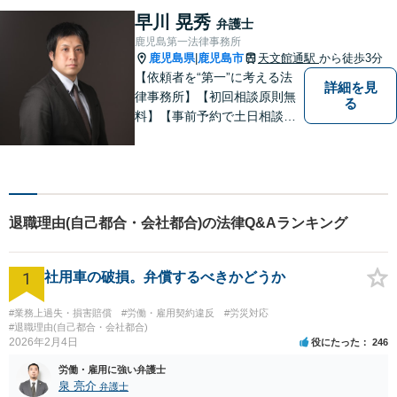
す。困ったらすぐにご相談く
早川 晃秀
弁護士
ださい。
鹿児島第一法律事務所
鹿児島県
鹿児島市
天文館通駅
から徒歩3分
|
【依頼者を“第一”に考える法
詳細を見
律事務所】【初回相談原則無
る
料】【事前予約で土日相談
可】【オンライン面談・電子
契約対応】刑事弁護・民事損
害賠償請求を注力分野とし
て、確かな経験にもとづき、
幅広い分野の法的トラブルへ
退職理由(自己都合・会社都合)の法律Q&Aランキング
の対応が可能です。
1
社用車の破損。弁償するべきかどうか
#業務上過失・損害賠償
#労働・雇用契約違反
#労災対応
#退職理由(自己都合・会社都合)
2026年2月4日
役にたった
246
労働・雇用に強い弁護士
泉 亮介
弁護士