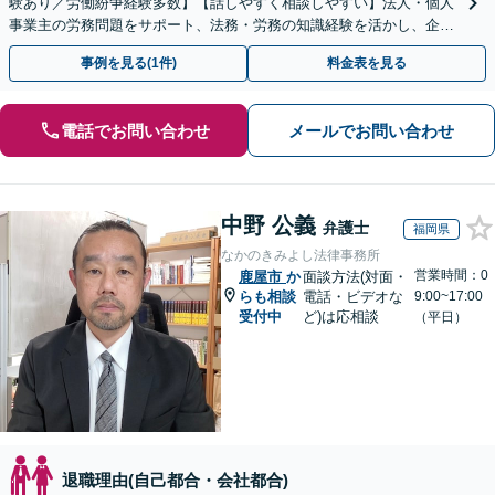
験あり／労働紛争経験多数】【話しやすく相談しやすい】法人・個人
事業主の労務問題をサポート、法務・労務の知識経験を活かし、企業
側から御社の労働問題解決に尽力します。
事例を見る(1件)
料金表を見る
電話でお問い合わせ
メールでお問い合わせ
中野 公義
弁護士
福岡県
なかのきみよし法律事務所
営業時間：0
鹿屋市
か
面談方法(対面・
らも相談
電話・ビデオな
9:00~17:00
受付中
ど)は応相談
（平日）
退職理由(自己都合・会社都合)