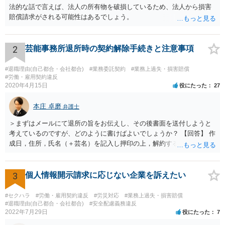
法的な話で言えば、法人の所有物を破損しているため、法人から損害
賠償請求がされる可能性はあるでしょう。
2
芸能事務所退所時の契約解除手続きと注意事項
#退職理由(自己都合・会社都合)
#業務委託契約
#業務上過失・損害賠償
#労働・雇用契約違反
2020年4月15日
役にたった
27
本庄 卓磨
弁護士
＞まずはメールにて退所の旨をお伝えし、その後書面を送付しようと
考えているのですが、どのように書けばよいでしょうか？ 【回答】 作
成日，住所，氏名（＋芸名）を記入し押印の上，解約する旨を伝える
内容を記載してください。 ＞私のような場合は損害賠償を請求される
ようなことはありますでしょうか？ 【回答】 特にないと思われます
が，仮に請求された場合はそれが「損害」に該当するのか検討するこ
3
個人情報開示請求に応じない企業を訴えたい
とになります。 ＞また、事務所をやめる際、「退所後しばらく芸能活
動禁止」「活動するなら名前を変える」ことを事務所側から要求され
#セクハラ
#労働・雇用契約違反
#労災対応
#業務上過失・損害賠償
たという事例を聞いたことがあります。所属する際にいただいた契約
#退職理由(自己都合・会社都合)
#安全配慮義務違反
2022年7月29日
役にたった
7
書にはそのようなことは書いていないのですが、仮にこれらを要求さ
れた場合には断ることは可能なのでしょうか？ 【回答】 契約書に記載