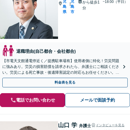
児
児
~18:00（平日）
から徒歩1
|
島
島
分
県
市
退職理由(自己都合・会社都合)
【市電天文館通電停近く／提携駐車場有】使用者側に特化！労災問題
に強みあり。労災の損害賠償を請求されたら、弁護士にご相談くださ
い。労災による死亡事故・後遺障害認定の対応もお任せください。
【休日相談可能（要予約）】
料金表を見る
電話でお問い合わせ
メールで面談予約
山口 学
弁護士
インタビューを見る