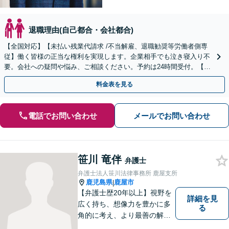
退職理由(自己都合・会社都合)
【全国対応】【未払い残業代請求 /不当解雇、退職勧奨等労働者側専
従】働く皆様の正当な権利を実現します。企業相手でも泣き寝入り不
要。会社への疑問や悩み、ご相談ください。予約は24時間受付。【初
回面談無料】【夜間・休日対応可】
料金表を見る
電話でお問い合わせ
メールでお問い合わせ
笹川 竜伴
弁護士
弁護士法人笹川法律事務所 鹿屋支所
鹿児島県
鹿屋市
|
【弁護士歴20年以上】視野を
詳細を見
広く持ち、想像力を豊かに多
る
角的に考え、より最善の解決
策を提供。依頼者様と真摯に