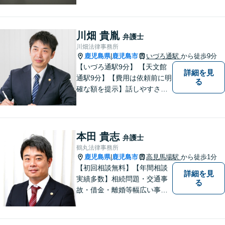
塩屋電停から徒歩6分】【駐車
場有り】
川畑 貴胤
弁護士
川畑法律事務所
鹿児島県
鹿児島市
いづろ通駅
から徒歩9分
|
【いづろ通駅9分】 【天文館
詳細を見
通駅9分】【費用は依頼前に明
る
確な額を提示】話しやすさを
重視した対応に自信あり。依
頼者さまに納得いくまで心の
うちを話してもらったうえ
で、お悩みの解決に向けて丁
本田 貴志
弁護士
寧にアドバイスしていきま
鶴丸法律事務所
す。
鹿児島県
鹿児島市
高見馬場駅
から徒歩1分
|
【初回相談無料】【年間相談
詳細を見
実績多数】相続問題・交通事
る
故・借金・離婚等幅広い事件
に対応しています。親しみや
すい弁護士が、依頼者様のた
めに、最良の結果を追求しま