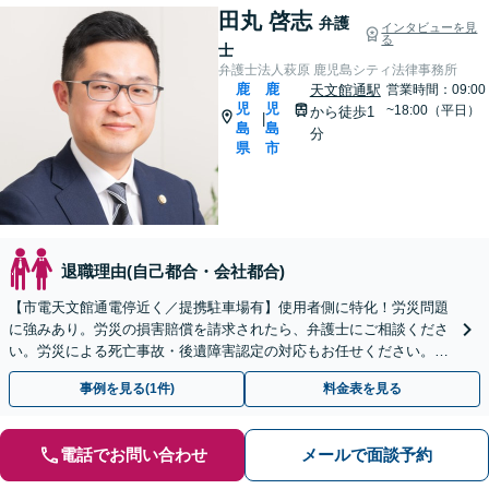
田丸 啓志
弁護
インタビューを見
る
士
弁護士法人萩原 鹿児島シティ法律事務所
鹿
鹿
天文館通駅
営業時間：09:00
児
児
~18:00（平日）
から徒歩1
|
島
島
分
県
市
退職理由(自己都合・会社都合)
【市電天文館通電停近く／提携駐車場有】使用者側に特化！労災問題
に強みあり。労災の損害賠償を請求されたら、弁護士にご相談くださ
い。労災による死亡事故・後遺障害認定の対応もお任せください。
【休日相談可能（要予約）】
事例を見る(1件)
料金表を見る
電話でお問い合わせ
メールで面談予約