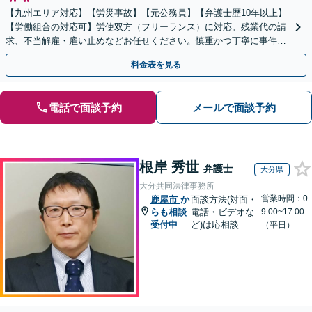
【九州エリア対応】【労災事故】【元公務員】【弁護士歴10年以上】
【労働組合の対応可】労使双方（フリーランス）に対応。残業代の請
求、不当解雇・雇い止めなどお任せください。慎重かつ丁寧に事件解
決へと進めます。
料金表を見る
電話で面談予約
メールで面談予約
根岸 秀世
弁護士
大分県
大分共同法律事務所
営業時間：0
鹿屋市
か
面談方法(対面・
らも相談
電話・ビデオな
9:00~17:00
受付中
ど)は応相談
（平日）