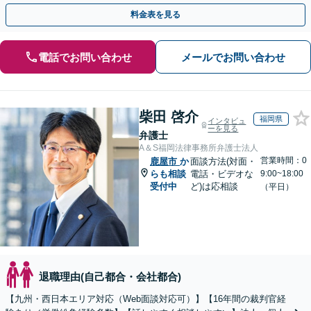
目指します。セカンドオピニオン可【休日・夜間相談可】
料金表を見る
電話でお問い合わせ
メールでお問い合わせ
柴田 啓介
福岡県
インタビュ
ーを見る
弁護士
A＆S福岡法律事務所弁護士法人
営業時間：0
鹿屋市
か
面談方法(対面・
らも相談
電話・ビデオな
9:00~18:00
受付中
ど)は応相談
（平日）
退職理由(自己都合・会社都合)
【九州・西日本エリア対応（Web面談対応可）】【16年間の裁判官経