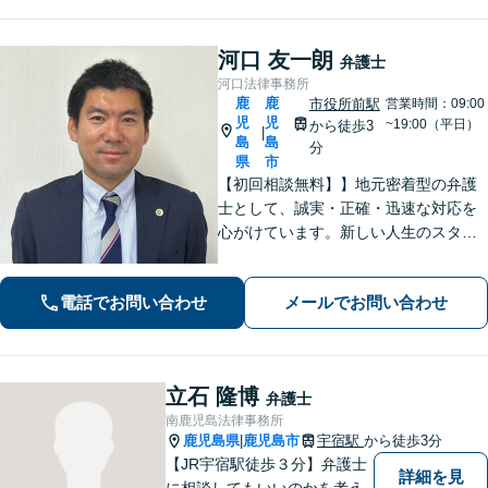
河口 友一朗
弁護士
河口法律事務所
鹿
鹿
市役所前駅
営業時間：09:00
児
児
~19:00（平日）
から徒歩3
|
島
島
分
県
市
【初回相談無料】】地元密着型の弁護
士として、誠実・正確・迅速な対応を
心がけています。新しい人生のスター
トを切る第一歩として、お気軽にご相
談ください【24時間メール問い合わせ
電話でお問い合わせ
メールでお問い合わせ
可】豊富な実践経験を活かし、スピー
ド解決を目指します。
立石 隆博
弁護士
南鹿児島法律事務所
鹿児島県
鹿児島市
宇宿駅
から徒歩3分
|
【JR宇宿駅徒歩３分】弁護士
詳細を見
に相談してもいいのかを考え