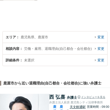
向き合い、一人の人間とし
て、弁護士として、全力でサ
ポートいたします。
エリア
鹿児島県、鹿屋市
変更
相談内容
労働・雇用、退職理由(自己都合・会社都合)
変更
詳細条件
未選択
変更
鹿屋市から近い退職理由(自己都合・会社都合)に強い弁護士
西 弘喜
弁護士
インタビューを見る
弁護士法人萩原 鹿児島シティ法律事務所
鹿
鹿
天文館通駅
営業時間：09:00