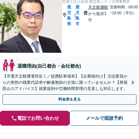
弁護士法人萩原 鹿児島シティ法律事務所
鹿
鹿
天文館通駅
営業時間：09:00
児
児
~18:00（平日）
から徒歩1
|
島
島
分
県
市
退職理由(自己都合・会社都合)
【市電天文館通電停近く／提携駐車場有】【企業様向け】元従業員か
らの突然の残業代請求や解雇無効の主張に困っていませんか？【再発
防止のアドバイス】就業規則や労働時間管理の見直しも対応します。
料金表を見る
電話でお問い合わせ
メールで面談予約