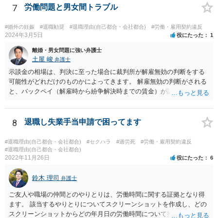
場合でも，会社にとって「不利な時期」に辞任したときは，「やむを
7
労働問題と男女間トラブル
得ない事由」がない限り，会社の損害を賠償しなければならなくなり
ます。 健康上の理由は「やむを得ない事由」の典型ですが，程度によ
#婚外の妊娠
#退職勧奨
#退職理由(自己都合・会社都合)
#労働・雇用契約違反
って異なります。 子会社の代表取締役が辞任を認めてくれるのであれ
2024年3月5日
役にたった
1
ば，少なくとも法律上は，親会社（子会社にとっての株主）の承諾は
離婚・男女問題に強い弁護士
必要ありません。 なお，子会社の代表取締役には，取締役辞任の登記
土屋 峻
弁護士
をしてもらわなければなりません。 親会社が株主代表訴訟を提起する
示談金の相場は、判決に至った場合に裁判所が解雇無効の判断をする
ことは理論上可能ですが，あなたに対して追及できる責任は，あなた
可能性がどれだけのものかによってきます。 解雇無効の判断がされる
自身が会社に対して追う責任（例えば任務懈怠責任）の範囲に留まり
と、バックペイ（解雇時から紛争解決時までの賃金）が認められるの
ます。子会社の負債をあなたに負わせることはできません。 実際上問
で、解雇無効の判断をする可能性が高ければバックペイ＋解決金が基
題となるのは，親会社からの圧力により，子会社の代表取締役があな
準となります。解決金の基準は、半年から１年程度の賃金相当額くら
たの辞任に応じてくれない場合ですね。 子会社の代表取締役が全く動
いだと思います。 この件は、弁護士に具体的な内容について、ご相談
8
退職し失業手当申請で困ってます
いてくれないと，辞任の登記をするためには，最終的には訴訟を提起
された方がよい事案だと考えます。
する必要が生じます。
#退職理由(自己都合・会社都合)
#セクハラ
#過労死
#労働・雇用契約違反
#退職理由(自己都合・会社都合)
2022年11月26日
役にたった
6
鈴木 理司
弁護士
ご友人や職場の仲間とのやりとりは、労働時間に関する証拠となり得
ます。 該当するやりとりについてスクリーンショットを作成し、どの
スクリーンショットからどの年月日の労働時間について推定できるか