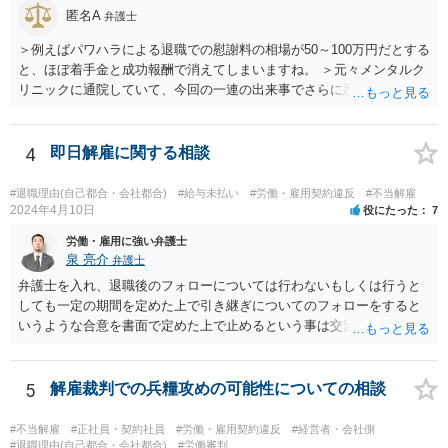
匿名A
がないのであれば，断ることができる可能性があります。 もし上記の
弁護士
ような要求をされた場合は，その根拠を明示してもらってください。
＞例えばパワハラによる退職での慰謝料の相場が50～100万円だとする
と、ほぼ着手金と成功報酬で消えてしまいますね。 ＞元々メンタルク
リニックに通院していて、今回の一連の出来事でさらに悪化した事実
を医師の診断書で証拠として提出しても慰謝料は変わらないですか？
万が一、慰謝料請求が認められるにしても金額としては微々たるもの
かと思いますが、依頼する弁護士に詳細を説明したうえで指示を仰い
4
即日解雇に関する相談
だ方がいいかと思います。
#退職理由(自己都合・会社都合)
#給与未払い
#労働・雇用契約違反
#不当解雇
2024年4月10日
役にたった
7
労働・雇用に強い弁護士
泉 亮介
弁護士
弁護士を入れ、退職後のフォローについては行わないもしくは行うと
しても一定の期間を定めた上で引き継ぎについてのフォローをすると
いうような合意を書面で定めた上で止めるという事は交渉次第で可能
でしょう。 また、弁護士を立てた場合は相手からの連絡の窓口を全て
弁護士とすることができるため、会社からの連絡を止めることもでき
るかと思われます。 精神的に会社側と対応するのが苦痛であるという
5
解雇裁判での兵糧攻めの可能性についての相談
場合には、弁護士を立てた上で退職についての条件面の交渉を行われ
ても良いでしょう。
#不当解雇
#正社員・契約社員
#労働・雇用契約違反
#経営者・会社側
#退職理由(自己都合・会社都合)
#労働審判