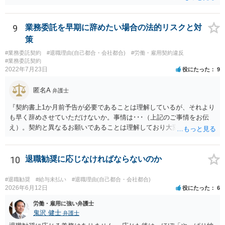
報告書にまとめ、ハローワークに提出しましょう。
9
業務委託を早期に辞めたい場合の法的リスクと対
策
#業務委託契約
#退職理由(自己都合・会社都合)
#労働・雇用契約違反
#業務委託契約
2022年7月23日
役にたった
9
匿名A
弁護士
『契約書上1か月前予告が必要であることは理解しているが、それより
も早く辞めさせていただけないか。事情は･･･（上記のご事情をお伝
え）。契約と異なるお願いであることは理解しており大変申し訳ない
が、ご理解いただけると有り難い。』とお伝えされることでいかがで
しょうか。 先方は事業の一環として業務委託をしていますので、契約
書の内容をベースに話をしてくるものと思います。 ですので、契約の
10
退職勧奨に応じなければならないのか
規定を理解していることを示した上で、それでもなお事情があるため
真摯にお願いしたい、とお伝えした方が、多少は話が進みやすいかと
#退職勧奨
#給与未払い
#退職理由(自己都合・会社都合)
思います。
2026年6月12日
役にたった
6
労働・雇用に強い弁護士
鬼沢 健士
弁護士