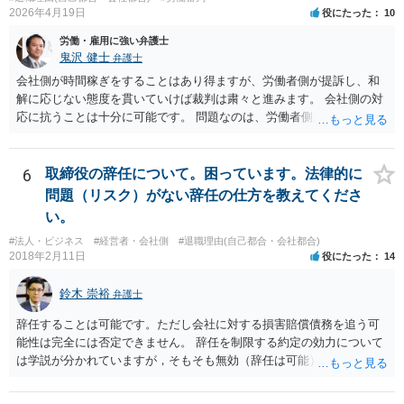
2026年4月19日
役にたった
10
労働・雇用に強い弁護士
鬼沢 健士
弁護士
会社側が時間稼ぎをすることはあり得ますが、労働者側が提訴し、和
解に応じない態度を貫いていけば裁判は粛々と進みます。 会社側の対
応に抗うことは十分に可能です。 問題なのは、労働者側が「争わな
い」「諦める」態度をとることです。
6
取締役の辞任について。困っています。法律的に
問題（リスク）がない辞任の仕方を教えてくださ
い。
#法人・ビジネス
#経営者・会社側
#退職理由(自己都合・会社都合)
2018年2月11日
役にたった
14
鈴木 崇裕
弁護士
辞任することは可能です。ただし会社に対する損害賠償債務を追う可
能性は完全には否定できません。 辞任を制限する約定の効力について
は学説が分かれていますが，そもそも無効（辞任は可能）と考える説
と，辞任の効力自体は認め，会社に対する債務不履行責任を負わされ
る可能性があると考える説が有力です。 ただし，いずれの説をとった