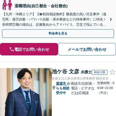
退職理由(自己都合・会社都合)
【九州・沖縄エリア】【☎︎初回相談無料】難易度の高い労災事件（過
労死・過労自殺・パワハラ自殺・潜水事故などの特殊事件）に特化！
長時間労働の場合は、証拠集めからアドバイス。労災で悩んでいる方
は早めにご相談を！【電話相談可能】
料金表を見る
電話でお問い合わせ
メールでお問い合わせ
池ケ谷 文彦
弁護士
神奈川県
弁護士法人東京新宿法律事務所 横浜支店
営業時間：0
鹿屋市
か
面談方法(対面・
らも相談
電話・ビデオな
9:00~21:00
受付中
ど)は応相談
（平日）