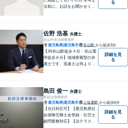
る
る前に、お話をお聞かせくだ
さい。刑事・男女問題・借金
など幅広く対応◎お一人おひ
とりにとって最適な解決方法
をご提案いたします。
佐野 浩基
弁護士
谷山中央法律事務所
鹿児島県
鹿児島市
谷山駅
から徒歩3分
|
【JR谷山駅徒歩４分・谷山電
詳細を見
停徒歩６分】地域密着型の弁
る
護士です。迅速さは何よりの
誠実さと考えています。ぜ
ひ、お気軽にご相談くださ
い。
島田 俊一
弁護士
島田法律事務所
鹿児島県
鹿児島市
上塩屋駅
から徒歩6分
|
【当日対応可】【鹿児島県社
詳細を見
会保険労務士会登録・社労士
る
顧問業務対応】【法テラス対
応】【初回３０分無料】【上