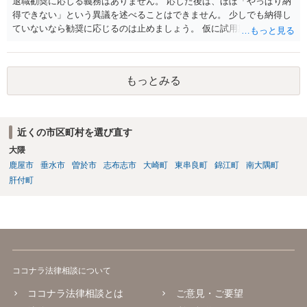
退職勧奨に応じる義務はありません。 応じた後は、ほぼ「やっぱり納
得できない」という異議を述べることはできません。 少しでも納得し
ていないなら勧奨に応じるのは止めましょう。 仮に試用期間満了時に
本採用拒否とされれば、それを争うことは考えられます。
もっとみる
近くの市区町村を選び直す
大隈
鹿屋市
垂水市
曽於市
志布志市
大崎町
東串良町
錦江町
南大隅町
肝付町
ココナラ法律相談について
ココナラ法律相談とは
ご意見・ご要望