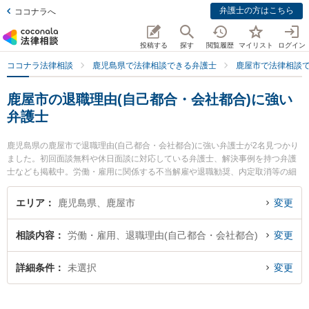
弁護士の方はこちら
ココナラへ
投稿する
探す
閲覧履歴
マイリスト
ログイン
ココナラ法律相談
鹿児島県で法律相談できる弁護士
鹿屋市で法律相談
鹿屋市の退職理由(自己都合・会社都合)に強い
弁護士
鹿児島県の鹿屋市で退職理由(自己都合・会社都合)に強い弁護士が2名見つかり
ました。初回面談無料や休日面談に対応している弁護士、解決事例を持つ弁護
士なども掲載中。労働・雇用に関係する不当解雇や退職勧奨、内定取消等の細
かな分野での絞り込み検索もでき便利です。特に堂薗法律事務所の堂薗 広弁護
士や弁護士法人笹川法律事務所 鹿屋支所の笹川 竜伴弁護士のプロフィール情報
エリア
鹿児島県、鹿屋市
変更
や弁護士費用、強みなどが注目されています。『鹿屋市で土日や夜間に発生し
た退職理由(自己都合・会社都合)のトラブルを今すぐに弁護士に相談したい』
相談内容
労働・雇用、退職理由(自己都合・会社都合)
変更
『退職理由(自己都合・会社都合)のトラブル解決の実績豊富な近くの弁護士を検
索したい』『初回相談無料で退職理由(自己都合・会社都合)を法律相談できる鹿
屋市内の弁護士に相談予約したい』などでお困りの相談者さんにおすすめで
詳細条件
未選択
変更
す。