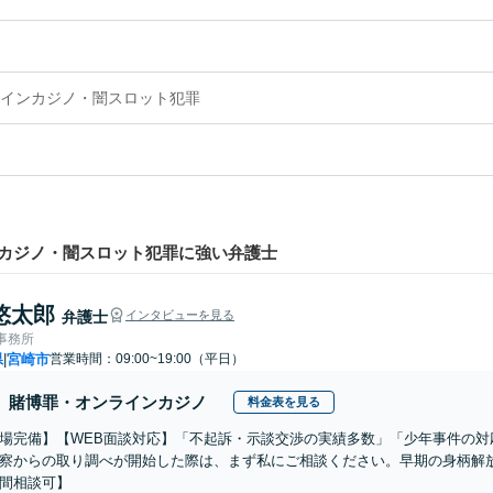
インカジノ・闇スロット犯罪
カジノ・闇スロット犯罪に強い弁護士
悠太郎
弁護士
インタビューを見る
律事務所
県
宮崎市
営業時間：09:00~19:00（平日）
|
賭博罪・オンラインカジノ
料金表を見る
場完備】【WEB面談対応】「不起訴・示談交渉の実績多数」「少年事件の対
察からの取り調べが開始した際は、まず私にご相談ください。早期の身柄解
間相談可】