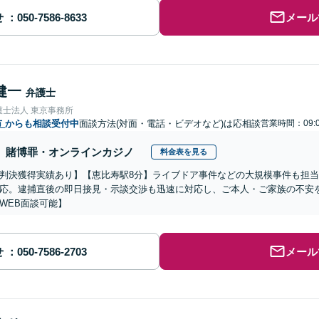
せ
メール
健一
弁護士
護士法人 東京事務所
市
からも相談受付中
面談方法(対面・電話・ビデオなど)は応相談
営業時間：09:0
賭博罪・オンラインカジノ
料金表を見る
判決獲得実績あり】【恵比寿駅8分】ライブドア事件などの大規模事件も担
応。逮捕直後の即日接見・示談交渉も迅速に対応し、ご本人・ご家族の不安
WEB面談可能】
せ
メール