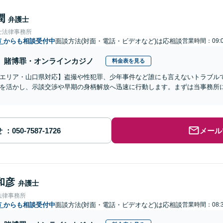
潤
弁護士
士法律事務所
市
からも相談受付中
面談方法(対面・電話・ビデオなど)は応相談
営業時間：09:0
賭博罪・オンラインカジノ
料金表を見る
エリア・山口県対応】盗撮や性犯罪、少年事件など誰にも言えないトラブルでお
を活かし、示談交渉や早期の身柄解放へ迅速に行動します。まずは当事務所に
せ
メール
和彦
弁護士
法律事務所
市
からも相談受付中
面談方法(対面・電話・ビデオなど)は応相談
営業時間：08:3