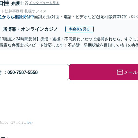
由佳
弁護士
インタビューを見る
ート法律事務所 札幌オフィス
市
からも相談受付中
面談方法(対面・電話・ビデオなど)は応相談
営業時間：09:0
賭博罪・オンラインカジノ
料金表を見る
13拠点／24時間受付】痴漢・盗撮・不同意わいせつで逮捕されたら、すぐ
豊富な弁護士がスピード対応します！不起訴・早期釈放を目指して粘りの弁
せ
メール
果について詳しくは
こちら
)