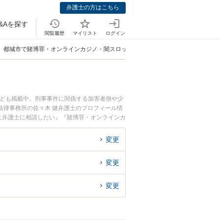
弁護士の方はこちら
&Aを探す
閲覧履歴
マイリスト
ログイン
都城市で賭博罪・オンラインカジノ・闇スロット犯罪に強い弁護士
なども掲載中。刑事事件に関係する加害者側や少
法律事務所の佐々木 健弁護士のプロフィール情
に弁護士に相談したい』『賭博罪・オンラインカ
市内の弁護士に相談予約したい』などでお困りの
変更
変更
変更