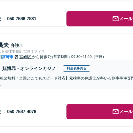
せ
メール
義夫
弁護士
スト法律事務所 宮崎オフィス
県
宮崎市
宮崎駅
から徒歩7分
営業時間：09:30~21:00（平日）
|
賭博罪・オンラインカジノ
料金表を見る
相談無料／全国どこでもスピード対応】元検事の弁護士が率いる刑事事件専
。
せ
メール