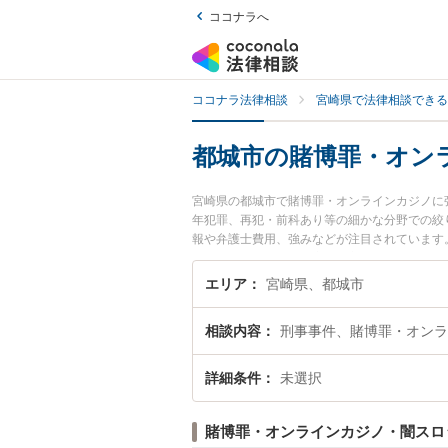
ココナラへ
ココナラ法律相談
宮崎県で法律相談できる
都城市の賭博罪・オン
宮崎県の都城市で賭博罪・オンラインカジノに
年犯罪、再犯・前科あり等の細かな分野での絞
報や弁護士費用、強みなどが注目されています
ジノのトラブル解決の実績豊富な近くの弁護士
相談者さんにおすすめです。
エリア
宮崎県、都城市
相談内容
刑事事件、賭博罪・オンラ
詳細条件
未選択
賭博罪・オンラインカジノ・闇スロ