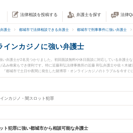
法律相談を投稿する
弁護士を探す
法律Q
弁護士
都城市で法律相談できる弁護士
都城市で刑事事件に強い弁護士
ラインカジノに強い弁護士
強い弁護士が2名見つかりました。初回面談無料や休日面談に対応している弁護士
り込み検索もでき便利です。特に近藤和弘法律事務所の近藤 和弘弁護士や佐々木健
。『都城市で土日や夜間に発生した賭博罪・オンラインカジノのトラブルを今すぐ
を検索したい』『初回相談無料で賭博罪・オンラインカジノを法律相談できる都城
インカジノ・闇スロット犯罪
ット犯罪に強い都城市から相談可能な弁護士