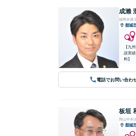
成瀨 
福岡弁護
都城
【九州
談実績
料】
電話でお問い合わ
板垣 
岡山中央
都城