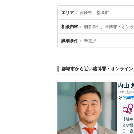
エリア
宮崎県、都城市
相談内容
刑事事件、賭博罪・オンラ
詳細条件
未選択
都城市から近い賭博罪・オンライン
内山 
AXIS法
宮崎
【駐車
合や警
日・夜