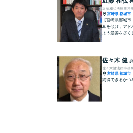
近藤 和弘
近藤和弘法律事務
宮崎県
都城市
|
【宮崎県都城市
耳を傾け，アド
よう最善を尽く
佐々木 健
佐々木健法律事務
宮崎県
都城市
|
納得できるかつ