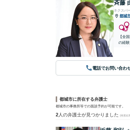
斉藤 
ネクスパ
都城
【全国
の経験
電話でお問い合わ
都城市に所在する弁護士
都城市の事務所等での面談予約が可能です。
2
人の弁護士が見つかりました
(検索結