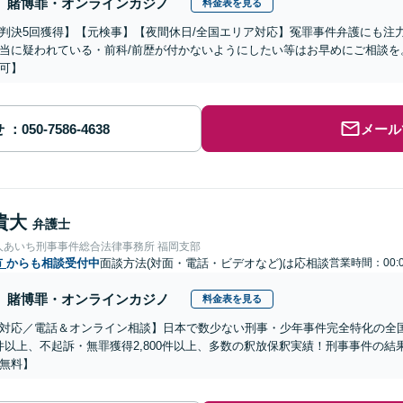
賭博罪・オンラインカジノ
料金表を見る
判決5回獲得】【元検事】【夜間休日/全国エリア対応】冤罪事件弁護にも注
当に疑われている・前科/前歴が付かないようにしたい等はお早めにご相談を
可】
せ
メール
貴大
弁護士
人あいち刑事事件総合法律事務所 福岡支部
市
からも相談受付中
面談方法(対面・電話・ビデオなど)は応相談
営業時間：00:0
賭博罪・オンラインカジノ
料金表を見る
対応／電話＆オンライン相談】日本で数少ない刑事・少年事件完全特化の全
00件以上、不起訴・無罪獲得2,800件以上、多数の釈放保釈実績！刑事事件の
無料】