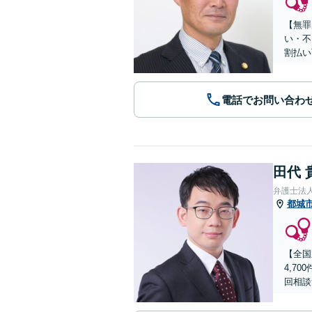
【無罪
い・不
割払い
電話でお問い合わ
田代 
弁護士法
都城
【全国
4,7
回相談