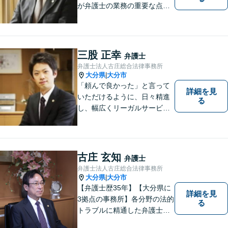
が弁護士の業務の重要な点と
考えています。
三股 正幸
弁護士
弁護士法人古庄総合法律事務所
大分県
大分市
|
「頼んで良かった」と言って
詳細を見
いただけるように、日々精進
る
し、幅広くリーガルサービス
をご提供していきます。
古庄 玄知
弁護士
弁護士法人古庄総合法律事務所
大分県
大分市
|
【弁護士歴35年】【大分県に
詳細を見
3拠点の事務所】各分野の法的
る
トラブルに精通した弁護士で
す。依頼者の心情にとことん