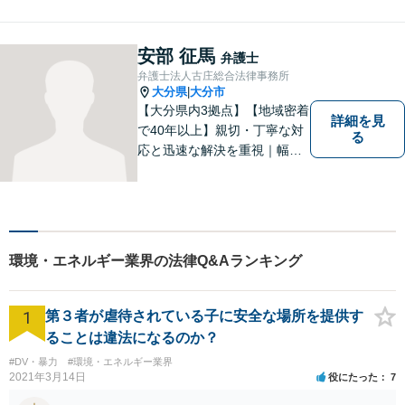
寄り添い、迅速な対応を目指
します。お気軽に相談しやす
いアットホームな雰囲気の事
安部 征馬
弁護士
務所です。
弁護士法人古庄総合法律事務所
大分県
大分市
|
【大分県内3拠点】【地域密着
詳細を見
で40年以上】親切・丁寧な対
る
応と迅速な解決を重視｜幅広
い法律問題に対応し、ご相談
者さまの不安に寄り添いなが
ら最善の解決を目指します
【別府・杵築にも拠点】
環境・エネルギー業界の法律Q&Aランキング
1
第３者が虐待されている子に安全な場所を提供す
ることは違法になるのか？
#DV・暴力
#環境・エネルギー業界
2021年3月14日
役にたった
7