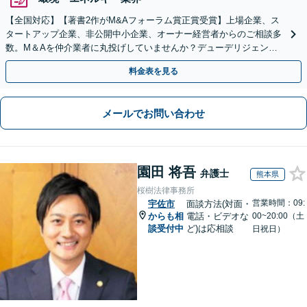
【全国対応】【著書2作がM&Aフォーラム賞正賞受賞】上場企業、ス
タートアップ企業、非公開中小企業、オーナー経営者からのご相談多
数。M＆Aを仲介業者に丸投げしていませんか？デューデリジェンス
や契約書作成・交渉はお任せください【初回無料】
料金表を見る
メールでお問い合わせ
園田 将吾
弁護士
熊本県
桜樹法律事務所
営業時間：09:
宇佐市
面談方法(対面・
からも相
電話・ビデオな
00~20:00（土
談受付中
ど)は応相談
日祝日）