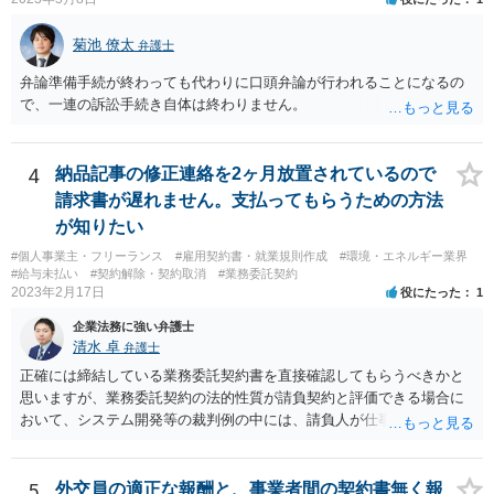
菊池 僚太
弁護士
弁論準備手続が終わっても代わりに口頭弁論が行われることになるの
で、一連の訴訟手続き自体は終わりません。
4
納品記事の修正連絡を2ヶ月放置されているので
請求書が遅れません。支払ってもらうための方法
が知りたい
#個人事業主・フリーランス
#雇用契約書・就業規則作成
#環境・エネルギー業界
#給与未払い
#契約解除・契約取消
#業務委託契約
2023年2月17日
役にたった
1
企業法務に強い弁護士
清水 卓
弁護士
正確には締結している業務委託契約書を直接確認してもらうべきかと
思いますが、業務委託契約の法的性質が請負契約と評価できる場合に
おいて、システム開発等の裁判例の中には、請負人が仕事を完成させ
たか否かについて，仕事が当初の請負契約で予定していた最後の工程
まで終えているか否かを基準として判断すべきであるという見解を示
しているものがあります。 このような見解を踏まえ、あなたのケー
5
外交員の適正な報酬と、事業者間の契約書無く報