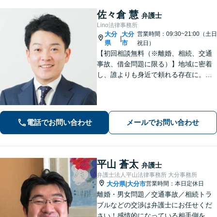
佐々倉 慧
弁護士
Lino法律事務所
大分
大分
営業時間：09:30~21:00（土日
|
県
市
祝日）
【初回相談無料（※離婚、相続、交通
事故、借金問題に限る）】地域に密着
し、誰よりも身近で頼れる存在に。
【離婚問題】不貞慰謝料や熟年離婚な
ど、人生の新たな門出を全力で応援し
ます【相続問題】宅建士資格保有。不
動産の絡む相談問題はお任せください
電話でお問い合わせ
メールでお問い合わせ
平山 蒼太
弁護士
弁護士法人平山法律事務所 大分事務所
大分県
大分市
営業時間：本日定休日
|
離婚・男女問題／交通事故／相続トラ
ブルなどの交渉は弁護士にお任せくだ
さい！感情的になっている相手側を冷