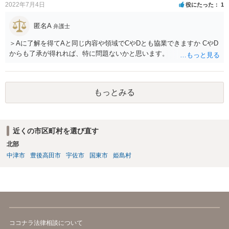
2022年7月4日
役にたった
1
匿名A
弁護士
＞Aに了解を得てAと同じ内容や領域でCやDとも協業できますか CやD
からも了承が得れれば、特に問題ないかと思います。
もっとみる
近くの市区町村を選び直す
北部
中津市
豊後高田市
宇佐市
国東市
姫島村
ココナラ法律相談について