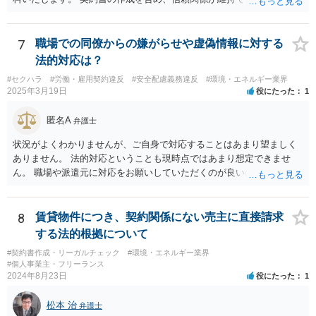
れば、解約をして他の弁護士等に依頼されるのがよいと考えます。
7
職場での同僚からの嫌がらせや虚偽情報に対する
法的対応は？
#セクハラ
#労働・雇用契約違反
#安全配慮義務違反
#環境・エネルギー業界
2025年3月19日
役にたった
1
匿名A
弁護士
状況がよくわかりませんが、ご自身で対応することはあまり望ましく
ありません。 法的対応ということも現時点ではあまり想定できませ
ん。 職場や派遣元に対応をお願いしていただくのが良いのではないで
しょうか。
8
賃貸物件につき、契約関係にない売主に直接請求
する法的根拠について
#契約書作成・リーガルチェック
#環境・エネルギー業界
#個人事業主・フリーランス
2024年8月23日
役にたった
1
松本 治
弁護士