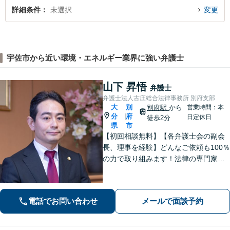
詳細条件
未選択
変更
宇佐市から近い環境・エネルギー業界に強い弁護士
山下 昇悟
弁護士
弁護士法人古庄総合法律事務所 別府支部
大
別
別府駅
から
営業時間：本
分
府
|
日定休日
徒歩2分
県
市
【初回相談無料】【各弁護士会の副会
長、理事を経験】どんなご依頼も100％
の力で取り組みます！法律の専門家と
して、依頼者の意向を汲み取り最適な
アドバイスをいたします。【大分県に3
拠点ある地域密着型の事務所】
電話でお問い合わせ
メールで面談予約