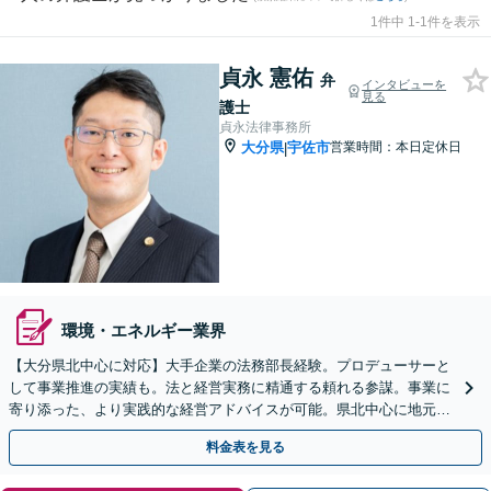
1件中 1-1件を表示
貞永 憲佑
弁
インタビューを
見る
護士
貞永法律事務所
大分県
宇佐市
営業時間：本日定休日
|
環境・エネルギー業界
【大分県北中心に対応】大手企業の法務部長経験。プロデューサーと
して事業推進の実績も。法と経営実務に精通する頼れる参謀。事業に
寄り添った、より実践的な経営アドバイスが可能。県北中心に地元の
多様な企業の顧問も多数。顧問料3万3000円〜
料金表を見る