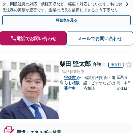
ク、問題社員の対応、債権回収など、幅広く対応しています。特に労
働法務の実績が豊富です。企業の成長を後押しできるよう丁寧なリー
ガルサービスを提供いたします。
料金表を見る
電話でお問い合わせ
メールでお問い合わせ
柴田 堅太郎
弁護士
東京都
LBX法律事務所
営業時
宇佐市
か
面談方法(対面・電
らも相談
話・ビデオなど)は
間：本日
受付中
応相談
定休日
環境・エネルギー業界