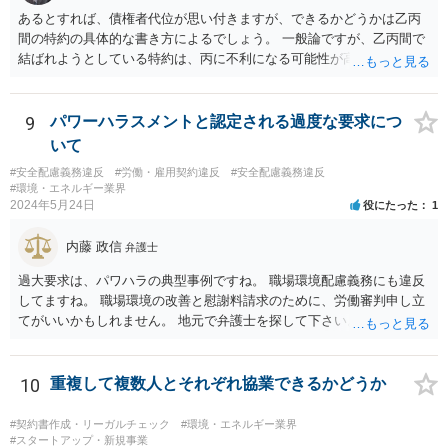
あるとすれば、債権者代位が思い付きますが、できるかどうかは乙丙
間の特約の具体的な書き方によるでしょう。 一般論ですが、乙丙間で
結ばれようとしている特約は、丙に不利になる可能性が高いです。
9
パワーハラスメントと認定される過度な要求につ
いて
#安全配慮義務違反
#労働・雇用契約違反
#安全配慮義務違反
#環境・エネルギー業界
2024年5月24日
役にたった
1
内藤 政信
弁護士
過大要求は、パワハラの典型事例ですね。 職場環境配慮義務にも違反
してますね。 職場環境の改善と慰謝料請求のために、労働審判申し立
てがいいかもしれません。 地元で弁護士を探して下さい。
10
重複して複数人とそれぞれ協業できるかどうか
#契約書作成・リーガルチェック
#環境・エネルギー業界
#スタートアップ・新規事業