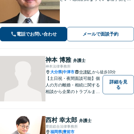
静にさせ、落ち着いた解決へと導きま
す。【ビデオ面談可】どのような些細
なお悩みでもご相談ください。丁寧に
ヒアリングします。
電話でお問い合わせ
メールで面談予約
神本 博雅
弁護士
神本法律事務所
大分県
中津市
中津駅
から徒歩10分
|
【土日祝・夜間面談可能】個
詳細を見
人の方の離婚・相続に関する
る
相談から企業のトラブルまで
幅広くご相談頂いておりま
す。まずはお気軽にお問合せ
ください。
西村 幸太郎
弁護士
豊前総合法律事務所
福岡県
豊前市
|