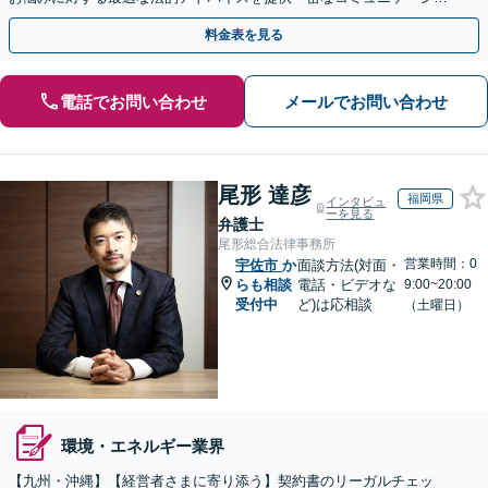
ンを通じ、適切な解決策をご提案」【休日・夜間相談可】
料金表を見る
電話でお問い合わせ
メールでお問い合わせ
尾形 達彦
福岡県
インタビュ
ーを見る
弁護士
尾形総合法律事務所
営業時間：0
宇佐市
か
面談方法(対面・
らも相談
電話・ビデオな
9:00~20:00
受付中
ど)は応相談
（土曜日）
環境・エネルギー業界
【九州・沖縄】【経営者さまに寄り添う】契約書のリーガルチェッ