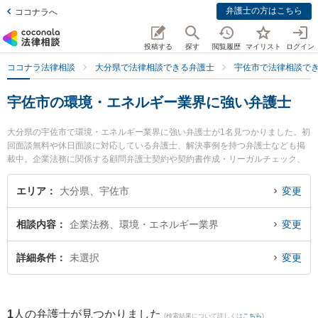
弁護士の方はこちら
ココナラへ
投稿する
探す
閲覧履歴
マイリスト
ログイン
ココナラ法律相談
大分県で法律相談できる弁護士
宇佐市で法律相談で
宇佐市の環境・エネルギー業界に強い弁護士
大分県の宇佐市で環境・エネルギー業界に強い弁護士が1名見つかりました。初
回面談無料や休日面談に対応している弁護士、解決事例を持つ弁護士なども掲
載中。企業法務に関係する顧問弁護士契約や契約書作成・リーガルチェック、
雇用契約書・就業規則作成等の細かな分野での絞り込み検索もでき便利です。
特に貞永法律事務所の貞永 憲佑弁護士のプロフィール情報や弁護士費用、強み
エリア
大分県、宇佐市
変更
などが注目されています。『宇佐市で土日や夜間に発生した環境・エネルギー
業界のトラブルを今すぐに弁護士に相談したい』『環境・エネルギー業界のト
相談内容
企業法務、環境・エネルギー業界
変更
ラブル解決の実績豊富な近くの弁護士を検索したい』『初回相談無料で環境・
エネルギー業界を法律相談できる宇佐市内の弁護士に相談予約したい』などで
お困りの相談者さんにおすすめです。
詳細条件
未選択
変更
1
人の弁護士が見つかりました
(検索結果について詳しくは
こちら
)