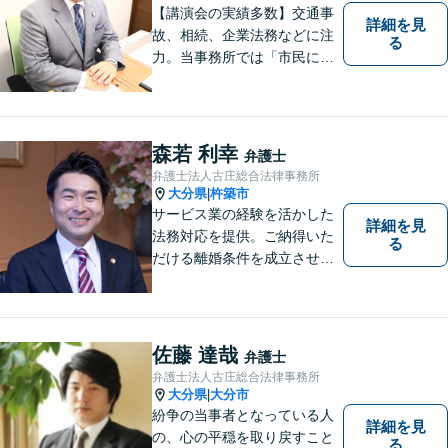
【講演会の実績多数】交通事
詳細を見
故、相続、企業法務などに注
る
力。当事務所では「市民に力
を」をモットーに弁護活動を
行なっております。ご依頼者
さまが前向きに人生を歩んで
いけるよう、全力でサポート
森若 利幸
弁護士
します。お気軽にご相談くだ
弁護士法人古庄総合法律事務所
さい【休日面談可】【完全個
大分県
杵築市
|
室】
サービス業の経験を活かした
詳細を見
法務対応を提供。ご納得いた
る
だける離婚条件を成立させる
ためにサポートします。依頼
者のお話をよく聞き、共感
し、今後の方針を決めていき
ます。【大分県に3拠点ある地
佐藤 達哉
弁護士
域密着型の事務所】【初回相
弁護士法人古庄総合法律事務所
談無料】
大分県
大分市
|
紛争の当事者となっている人
詳細を見
の、心の平穏を取り戻すこと
る