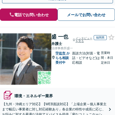
電話でお問い合わせ
メールでお問い合わせ
盛 一也
福岡県
インタビュー
を見る
弁護士
法律事務所盛一
営業時
宇佐市
か
面談方法(対面・電
らも相談
話・ビデオなど)は
間：本日
受付中
応相談
定休日
環境・エネルギー業界
【九州・沖縄エリア対応】【WEB面談対応】「上場企業～個人事業主
まで幅広い事業者に対し対応経験あり」各企業の特性や成長に応じ、
お悩みに対する最適な法的アドバイスを提供「密なコミュニケーショ