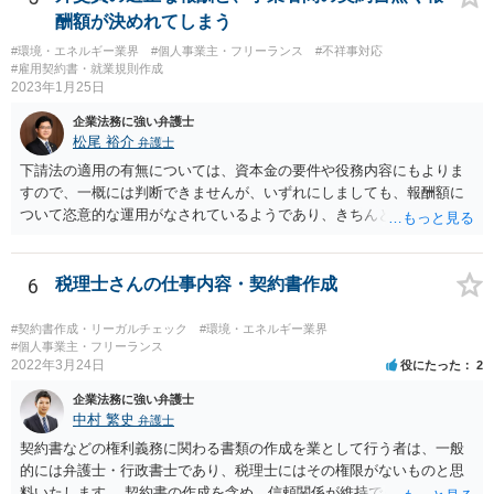
スでも、予定していた最後の工程まで終えており、仕事は完成してい
酬額が決めれてしまう
る等と主張して行くことが考えられます。 もっとも、相手方はこの
#環境・エネルギー業界
#個人事業主・フリーランス
#不祥事対応
ような見解は本件にはあてはまらない等を理由に、仕事の完成を認め
#雇用契約書・就業規則作成
ないことが想定されます。 そのような場合には、裁判所に民事調停
2023年1月25日
を申し立てる、民事訴訟を提起する等の方法を検討する必要があるか
企業法務に強い弁護士
もしれません。 いずれにしても、一度、業務委託契約書や納品した
松尾 裕介
弁護士
記事等の証拠を持参の上、お住まいの地域の弁護士に直接相談してみ
てはいかがでしょうか。
下請法の適用の有無については、資本金の要件や役務内容にもよりま
すので、一概には判断できませんが、いずれにしましても、報酬額に
ついて恣意的な運用がなされているようであり、きちんとした契約書
を締結するべきであると考えられます。報酬額については、下請法の
適用がある場合には、著しく低い下請代金を不当に定めることは禁止
されますが、そうでない場合には、基本的には、双方の合意に基づく
6
税理士さんの仕事内容・契約書作成
ことになります。 恣意的な運用による報酬の減額分については、当
初の合意に基づき報酬額の支払いが認められる余地があると考えられ
#契約書作成・リーガルチェック
#環境・エネルギー業界
ます。
#個人事業主・フリーランス
2022年3月24日
役にたった
2
企業法務に強い弁護士
中村 繁史
弁護士
契約書などの権利義務に関わる書類の作成を業として行う者は、一般
的には弁護士・行政書士であり、税理士にはその権限がないものと思
料いたします。 契約書の作成を含め、信頼関係が維持できないのであ