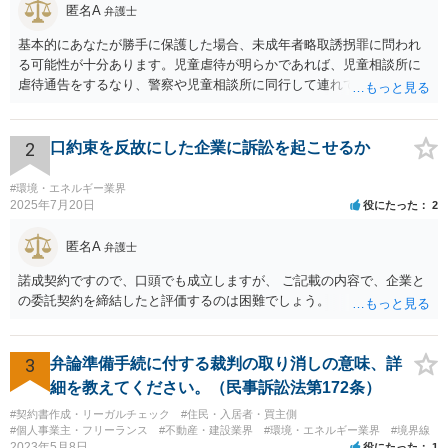
匿名A
弁護士
基本的にあなたが勝手に保護した場合、未成年者略取誘拐罪に問われ
る可能性が十分あります。児童虐待が明らかであれば、児童相談所に
虐待通告をするなり、警察や児童相談所に同行して連れていくなり、
公的機関が主導する形での解決が望まれます。 ご本人が警察や児童相
談所の関与を望んでいないケースでは難しい判断にはなるとは思いま
すが、少なくともあなたが保護者の承諾を得ずに勝手に保護すること
2
口約束を反故にした企業に訴訟を起こせるか
は避けた方が良いかと存じます。警察は親からの虐待があると分かっ
た場合であっても、必ずしもあなたに味方するわけではないかと存じ
#環境・エネルギー業界
ます。児童相談所に通告すべきであったと窘められる程度であればよ
2025年7月20日
役にたった
2
いですが、交際されているということであればたとえばわいせつ目的
で自らの支配下に置きたかったのではないかと疑われる可能性さえあ
匿名A
弁護士
ります。
諾成契約ですので、口頭でも成立しますが、 ご記載の内容で、企業と
の委託契約を締結したと評価するのは困難でしょう。
3
弁論準備手続に付する裁判の取り消しの意味、詳
細を教えてください。（民事訴訟法第172条）
#契約書作成・リーガルチェック
#住民・入居者・買主側
#個人事業主・フリーランス
#不動産・建設業界
#環境・エネルギー業界
#境界線
2023年5月8日
役にたった
1