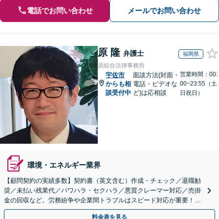
電話でお問い合わせ
メールでお問い合わせ
原 隆
弁護士
福岡県
原綜合法律事務所
営業時間：00:
宇佐市
面談方法(対面・
からも相
電話・ビデオな
00~23:55（土
談受付中
ど)は応相談
日祝日）
環境・エネルギー業界
【顧問契約の実績多数】契約書（英文含む）作成・チェック／退職勧
奨／未払い残業代／パワハラ・セクハラ／悪質クレーマー対応／売掛
金の回収など。労務紛争や企業間トラブルはスピード対応が重要！ビ
ジネスを発展させるために全力でサポートします。
料金表を見る