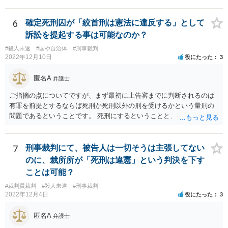
難しいと思いますよ。
6
確定死刑囚が「絞首刑は憲法に違反する」として
訴訟を提起する事は可能なのか？
#殺人未遂
#国や自治体
#刑事裁判
2022年12月10日
役にたった
3
匿名A
弁護士
ご指摘の点についてですが、まず最初に上告審までに判断されるのは
有罪を前提とするならば死刑か死刑以外の刑を受けるかという量刑の
問題であるということです。 死刑にするということと、死刑の方法に
ついて問題視するというのはレベルが違います。 死刑が合憲であると
いう前提としても、仮に絞首刑が残虐な方法であって憲法に違反する
ならば絞首刑によっては死刑にすることができません。 例えば薬を飲
7
刑事裁判にて、被告人は一切そうは主張してない
ませることによって死に至らしめる方法は残虐ではない、となるかも
のに、裁所所が「死刑は違憲」という判決を下す
しれませんので、この方法なら死刑を行えるということになります。
ことは可能？
そのため、死刑にすべきではないということと、死刑の方法を絞首刑
#裁判員裁判
#殺人未遂
#刑事裁判
にすべきではない、という話は少し段階が違う話となると思います。
2022年12月4日
役にたった
3
匿名A
弁護士