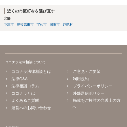
全て挙げるのは不可能ではあります。 ＞私は決して人を殺そうと思っ
て危険な運転をしたわけではありま＞せん。 殺人罪の故意は、「自分
近くの市区町村を選び直す
の危険な運転で誰か人が死んでも構わない」くらいで成立します。そ
北部
して自分でそう思っていなくても、客観的に人が死んでもおかしくな
い危険行為を、危険だと知っていてやると故意は認められてしまう可
中津市
豊後高田市
宇佐市
国東市
姫島村
能性が高いです。人を殺そうという意欲までは不要です。
ココナラ法律相談について
ココナラ法律相談とは
ご意見・ご要望
法律Q&A
利用規約
法律相談コラム
プライバシーポリシー
ココナラとは
外部送信ポリシー
よくあるご質問
掲載をご検討の弁護士の方
へ
運営へのお問い合わせ