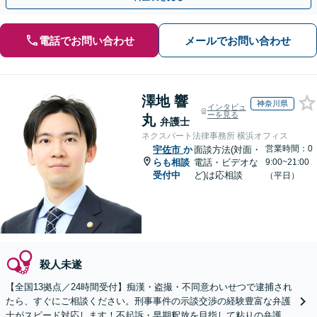
電話でお問い合わせ
メールでお問い合わせ
澤地 響
神奈川県
インタビュ
ーを見る
丸
弁護士
ネクスパート法律事務所 横浜オフィス
営業時間：0
宇佐市
か
面談方法(対面・
らも相談
電話・ビデオな
9:00~21:00
受付中
ど)は応相談
（平日）
殺人未遂
【全国13拠点／24時間受付】痴漢・盗撮・不同意わいせつで逮捕され
たら、すぐにご相談ください。刑事事件の示談交渉の経験豊富な弁護
士がスピード対応します！不起訴・早期釈放を目指して粘りの弁護活