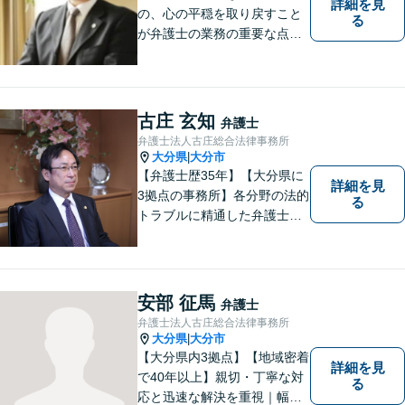
詳細を見
の、心の平穏を取り戻すこと
る
が弁護士の業務の重要な点と
考えています。
古庄 玄知
弁護士
弁護士法人古庄総合法律事務所
大分県
大分市
|
【弁護士歴35年】【大分県に
詳細を見
3拠点の事務所】各分野の法的
る
トラブルに精通した弁護士で
す。依頼者の心情にとことん
寄り添い、迅速な対応を目指
します。お気軽に相談しやす
いアットホームな雰囲気の事
安部 征馬
弁護士
務所です。
弁護士法人古庄総合法律事務所
大分県
大分市
|
【大分県内3拠点】【地域密着
詳細を見
で40年以上】親切・丁寧な対
る
応と迅速な解決を重視｜幅広