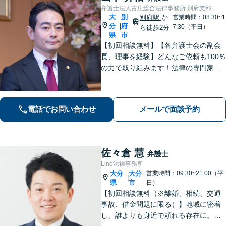
弁護士法人古庄総合法律事務所 別府支部
大
別
別府駅
か
営業時間：08:30~1
分
府
|
7:30（平日）
ら徒歩2分
県
市
【初回相談無料】【各弁護士会の副会
長、理事を経験】どんなご依頼も100％
の力で取り組みます！法律の専門家と
して、依頼者の意向を汲み取り最適な
アドバイスをいたします。【大分県に3
拠点ある地域密着型の事務所】
電話でお問い合わせ
メールで面談予約
佐々倉 慧
弁護士
Lino法律事務所
大分
大分
営業時間：09:30~21:00（平
|
県
市
日）
【初回相談無料（※離婚、相続、交通
事故、借金問題に限る）】地域に密着
し、誰よりも身近で頼れる存在に。