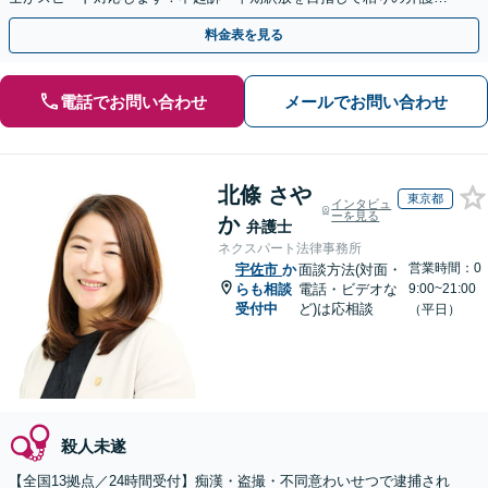
動を行います。
料金表を見る
電話でお問い合わせ
メールでお問い合わせ
北條 さや
東京都
インタビュ
ーを見る
か
弁護士
ネクスパート法律事務所
営業時間：0
宇佐市
か
面談方法(対面・
らも相談
電話・ビデオな
9:00~21:00
受付中
ど)は応相談
（平日）
殺人未遂
【全国13拠点／24時間受付】痴漢・盗撮・不同意わいせつで逮捕され