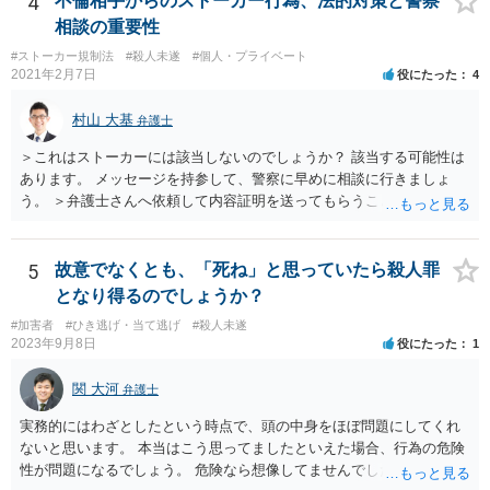
4
不倫相手からのストーカー行為、法的対策と警察
相談の重要性
#ストーカー規制法
#殺人未遂
#個人・プライベート
2021年2月7日
役にたった
4
村山 大基
弁護士
＞これはストーカーには該当しないのでしょうか？ 該当する可能性は
あります。 メッセージを持参して、警察に早めに相談に行きましょ
う。 ＞弁護士さんへ依頼して内容証明を送ってもらうことは可能なの
でしょうか？ 可能です。ただ、内容証明というのは、「一定の内容の
書面を送ったことを証明する」郵便で、 相手の行動を止める、という
意味では通常の手紙同様の警告にしかなりません。 危害に対する心配
5
故意でなくとも、「死ね」と思っていたら殺人罪
もなさっておられますので、弁護士に依頼するかどうかはともかく、
となり得るのでしょうか？
まずは警察に相談に行くのが良いと思います。
#加害者
#ひき逃げ・当て逃げ
#殺人未遂
2023年9月8日
役にたった
1
関 大河
弁護士
実務的にはわざとしたという時点で、頭の中身をほぼ問題にしてくれ
ないと思います。 本当はこう思ってましたといえた場合、行為の危険
性が問題になるでしょう。 危険なら想像してませんでしたはなかなか