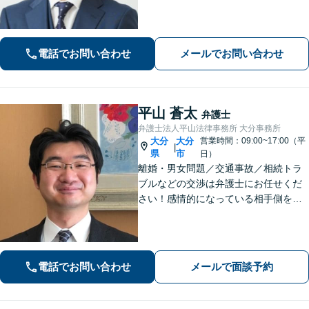
【離婚問題】不貞慰謝料や熟年離婚な
ど、人生の新たな門出を全力で応援し
ます【相続問題】宅建士資格保有。不
動産の絡む相談問題はお任せください
電話でお問い合わせ
メールでお問い合わせ
平山 蒼太
弁護士
弁護士法人平山法律事務所 大分事務所
大分
大分
営業時間：09:00~17:00（平
|
県
市
日）
離婚・男女問題／交通事故／相続トラ
ブルなどの交渉は弁護士にお任せくだ
さい！感情的になっている相手側を冷
静にさせ、落ち着いた解決へと導きま
す。【ビデオ面談可】どのような些細
なお悩みでもご相談ください。丁寧に
ヒアリングします。
電話でお問い合わせ
メールで面談予約