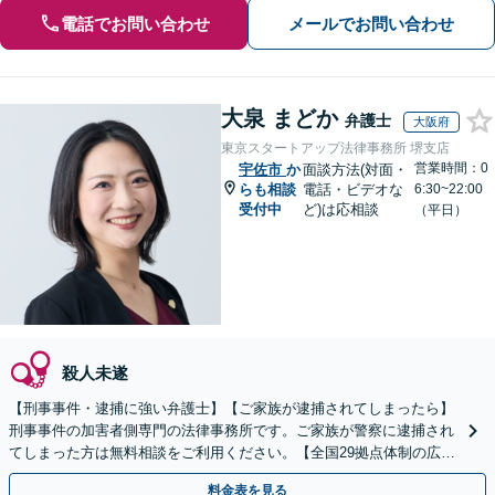
電話でお問い合わせ
メールでお問い合わせ
大泉 まどか
弁護士
大阪府
東京スタートアップ法律事務所 堺支店
営業時間：0
宇佐市
か
面談方法(対面・
らも相談
電話・ビデオな
6:30~22:00
受付中
ど)は応相談
（平日）
殺人未遂
【刑事事件・逮捕に強い弁護士】【ご家族が逮捕されてしまったら】
刑事事件の加害者側専門の法律事務所です。ご家族が警察に逮捕され
てしまった方は無料相談をご利用ください。【全国29拠点体制の広域
対応】【弁護士待機中/当日中の電話相談可(予約制)】
料金表を見る