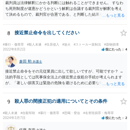
裁判員は法律解釈にかかる判断には触れることができません。 すなわ
ち死刑制度が違憲かどうかという解釈は合議する裁判官が解釈を考え
て決めるもので、裁判官が合憲である、と判断した結果を前提として
量刑を決める必要があります。 裁判員は解釈を展開して評議を行うこ
とはできないものと考えられます。 裁判員の参加する刑事裁判に関す
る法律6条2項 前項に規定する場合において、次に掲げる裁判所の判断
8
接近禁止命令を出してください
は、構成裁判官の合議による。 一 法令の解釈に係る判断
#暴行・傷害罪
#殺人未遂
#住居侵入
#放火
#ストーカー規制法
#器物損壊
2022年8月2日
役にたった
4
倉田 勲
弁護士
接近禁止命令をその元従業員に出して欲しいですが、可能ですか？ →
法的手段としては民事保全法上の接近禁止仮処分手続が考えられます
が、「著しい損害又は緊急の危険を避けるために必要な場合」（保全
の必要性）であることを疎明する必要があります。この保全の必要性
のハードルは一般的に高いので、過去に支店に来て営業妨害を現にし
たことがあるなどの会社に著しい損害や緊急の危険が生じることを裏
9
殺人罪の間接正犯の適用についてとその条件
付ける事情がなければ保全の必要性が認められる可能性は低いと思わ
れます。この場では一般的な回答しかできませんので、法務担当の方
#殺人未遂
#自殺幇助
#暴行・傷害罪
#恐喝・脅迫
#名誉毀損罪・侮辱罪
とよくご相談ください。
2024年3月7日
役にたった
2
佐藤 充崇
弁護士