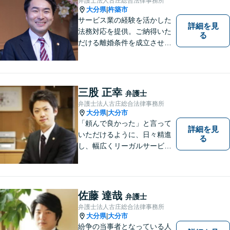
弁護士法人古庄総合法律事務所
さい【休日面談可】【完全個
大分県
杵築市
|
室】
サービス業の経験を活かした
詳細を見
法務対応を提供。ご納得いた
る
だける離婚条件を成立させる
ためにサポートします。依頼
者のお話をよく聞き、共感
し、今後の方針を決めていき
ます。【大分県に3拠点ある地
三股 正幸
弁護士
域密着型の事務所】【初回相
弁護士法人古庄総合法律事務所
談無料】
大分県
大分市
|
「頼んで良かった」と言って
詳細を見
いただけるように、日々精進
る
し、幅広くリーガルサービス
をご提供していきます。
佐藤 達哉
弁護士
弁護士法人古庄総合法律事務所
大分県
大分市
|
紛争の当事者となっている人