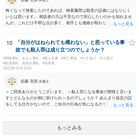
怖くなって検索したのであれば、検索履歴は殺意の証拠にはなりにく
いとは思います。 相談者の方は不安なので安心したいのかも知れませ
んが、これだけ不明な点が多く、相手とも連絡が取れないとなると、
多分相談者の方が安心する結論は出せないでしょう。気持ちはお察し
しますが・・・ それでもどうしても気になるようなら、弁護士に予約
取って相談すべきです。 正直、今後こういうことをしないよう気を付
10
「自分がはねられても構わない」と思っている事
けて、あとは警察が来たり民事訴訟の訴状等が家に届いたらその時考
故でも殺人罪は成り立つのでしょうか？
えるしかないように思います。
#危険運転・あおり運転
#殺人未遂
#死亡事故
#ひき逃げ・当て逃げ
#飲酒運転・無免許運転
#加害者
2023年10月10日
佐藤 充崇
弁護士
＞ご回答ありがとうございます。 ＞殺人罪になる事故の態様と言いま
すとどんなものが例に挙げられ＞るのでしょうか？ あんまり仮定の話
をしても仕方がないので、ご自分の行為が気になるのであれば、何を
して、どう人を死なせてしまったかもしれないのか書いて質問をする
か、直接弁護士に相談に行くかしたほうがいいと思います。 殺人罪に
なりうる事故の態様だと、自転車が改造自転車か何かで時速１００キ
もっとみる
ロや１５０キロくらい出していれば殺人罪の実行行為性は認められる
と思いますので、殺人罪が成立しえますが・・・ 思いつく限りの例を