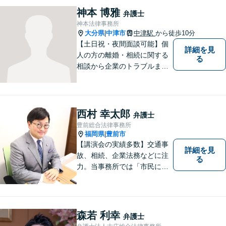
神本 博雅
弁護士
神本法律事務所
大分県
中津市
中津駅
から徒歩10分
|
【土日祝・夜間面談可能】個
詳細を見
人の方の離婚・相続に関する
る
相談から企業のトラブルまで
幅広くご相談頂いておりま
す。まずはお気軽にお問合せ
ください。
西村 幸太郎
弁護士
豊前総合法律事務所
福岡県
豊前市
|
【講演会の実績多数】交通事
詳細を見
故、相続、企業法務などに注
る
力。当事務所では「市民に力
を」をモットーに弁護活動を
行なっております。ご依頼者
さまが前向きに人生を歩んで
いけるよう、全力でサポート
森若 利幸
弁護士
します。お気軽にご相談くだ