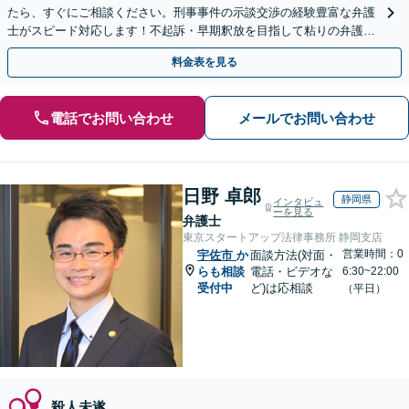
たら、すぐにご相談ください。刑事事件の示談交渉の経験豊富な弁護
士がスピード対応します！不起訴・早期釈放を目指して粘りの弁護活
動を行います。
料金表を見る
電話でお問い合わせ
メールでお問い合わせ
日野 卓郎
静岡県
インタビュ
ーを見る
弁護士
東京スタートアップ法律事務所 静岡支店
営業時間：0
宇佐市
か
面談方法(対面・
らも相談
電話・ビデオな
6:30~22:00
受付中
ど)は応相談
（平日）
殺人未遂