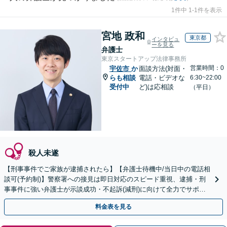
1件中 1-1件を表示
宮地 政和
東京都
インタビュ
ーを見る
弁護士
東京スタートアップ法律事務所
営業時間：0
宇佐市
か
面談方法(対面・
らも相談
電話・ビデオな
6:30~22:00
受付中
ど)は応相談
（平日）
殺人未遂
【刑事事件でご家族が逮捕されたら】【弁護士待機中/当日中の電話相
談可(予約制)】警察署への接見は即日対応のスピード重視、逮捕・刑
事事件に強い弁護士が示談成功・不起訴(減刑)に向けて全力でサポー
トします。【加害者側の相談専門】
料金表を見る