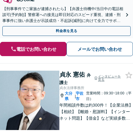
【刑事事件でご家族が逮捕されたら】【弁護士待機中/当日中の電話相
談可(予約制)】警察署への接見は即日対応のスピード重視、逮捕・刑
事事件に強い弁護士が示談成功・不起訴(減刑)に向けて全力でサポー
トします。【加害者側の相談専門】
料金表を見る
電話でお問い合わせ
メールでお問い合わせ
貞永 憲佑
弁
インタビューを
見る
護士
貞永法律事務所
大分
宇佐
営業時間：09:30~18:00（平
|
県
市
日）
年間相談件数は約300件！【企業法務】
【相続】【離婚・慰謝料】【インター
ネット問題】【借金】など実績多数。
皆さまの緊張を解せるよう、話しやす
い雰囲気作り・わかりやすい説明を心