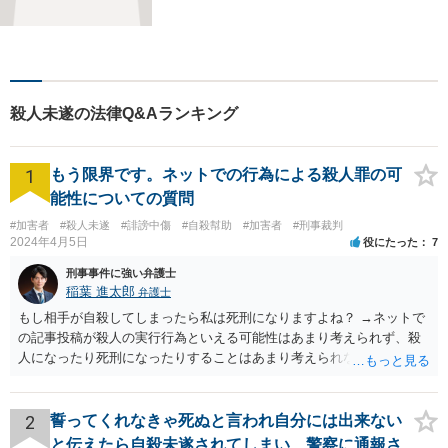
い法律問題に対応し、ご相談
者さまの不安に寄り添いなが
ら最善の解決を目指します
【別府・杵築にも拠点】
殺人未遂の法律Q&Aランキング
1
もう限界です。ネットでの行為による殺人罪の可
能性についての質問
#加害者
#殺人未遂
#誹謗中傷
#自殺幇助
#加害者
#刑事裁判
2024年4月5日
役にたった
7
刑事事件に強い弁護士
稲葉 進太郎
弁護士
もし相手が自殺してしまったら私は死刑になりますよね？ →ネットで
の記事投稿が殺人の実行行為といえる可能性はあまり考えられず、殺
人になったり死刑になったりすることはあまり考えられないように思
います。
2
誓ってくれなきゃ死ぬと言われ自分には出来ない
と伝えたら自殺未遂されてしまい、警察に通報さ