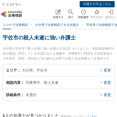
弁護士の方はこちら
ココナラへ
投稿する
探す
閲覧履歴
マイリスト
ログイン
ココナラ法律相談
大分県で法律相談できる弁護士
宇佐市で法律相談で
宇佐市の殺人未遂に強い弁護士
大分県の宇佐市で殺人未遂に強い弁護士が1名見つかりました。初回面談無料や
休日面談に対応している弁護士なども掲載中。刑事事件に関係する加害者側や
少年犯罪、再犯・前科あり等の細かな分野での絞り込み検索もでき便利です。
特に貞永法律事務所の貞永 憲佑弁護士のプロフィール情報や弁護士費用、強み
などが注目されています。『宇佐市で土日や夜間に発生した殺人未遂のトラブ
エリア
大分県、宇佐市
変更
ルを今すぐに弁護士に相談したい』『殺人未遂のトラブル解決の実績豊富な近
くの弁護士を検索したい』『初回相談無料で殺人未遂を法律相談できる宇佐市
相談内容
刑事事件、殺人未遂
変更
内の弁護士に相談予約したい』などでお困りの相談者さんにおすすめです。
詳細条件
未選択
変更
1
人の弁護士が見つかりました
(検索結果について詳しくは
こちら
)