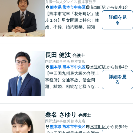
弁護士法人グレイス 熊本事務所
熊本県
熊本市中央区
花畑町駅
から徒歩1分
|
【熊本市電車「花畑町駅」徒
詳細を見
歩１分】男女問題に特化！離
る
婚、不倫、婚約破棄、認知、
金銭問題など。豊富な経験を
活かし、柔軟に対応すること
が可能です。ご依頼者さまの
未来が明るくなるよう全力で
長田 健汰
弁護士
サポートいたします【初回相
岡野法律事務所 熊本支店
談無料】【子連れ相談可】
熊本県
熊本市中央区
水道町駅
から徒歩4分
|
【中四国九州最大級の弁護士
詳細を見
事務所】交通事故、借金問
る
題、離婚、相続など様々な問
題について、「何度でも無
料」の相談を行っています！
まずはお気軽にご相談くださ
い！
桑名 さゆり
弁護士
岡野法律事務所 熊本支店
熊本県
熊本市中央区
水道町駅
から徒歩4分
|
【中四国九州最大級の弁護士