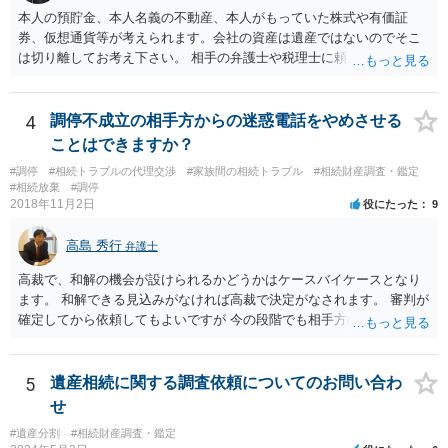
本人の預貯金、本人名義の不動産、本人がもっていた株式や有価証
券、仮想通貨等が考えられます。会社の資産は遺産ではないのでそこ
は切り離してお考え下さい。 相手の弁護士や税理士に頼んでも守秘義
務を理由に断られる可能性が高いです。 資料は調停を起こしてから任
意に開示を求め、応じなければ「調査嘱託」という手続きを使って銀
行等に照会をかけることになるでしょう。 不動産は、相続登記が済ん
4
調停不成立の相手方からの迷惑電話をやめさせる
でいなければ市役所ないし区役所に、お子様と義父様のつながりがわ
ことはできますか？
かる戸籍一式を揃えてもちこみ、「名寄せ」という手続きをすると、
#調停
#相続トラブルの代理交渉
#家族間の相続トラブル
#相続財産調査・鑑定
分かると思います。遺産分割協議書の偽造等により既に相続登記され
#相続放棄
#調停
てしまっている場合は、住所などに当たりをつけて登記名義を調べて
2018年11月2日
役にたった
9
探すことになるでしょう。 代理人弁護士を立てられるのはおすすめで
すが、現代では、各々が自由に価格設定をしていますので、特に相場
高島 秀行
弁護士
はお示しできません。ただし、かつて日本弁護士連合会が設けていた
報酬基準を踏まえて価格設定している弁護士は一定数いると思います
高裁で、和解の機会が設けられるかどうかはケースバイケースとなり
ので、それが一応の目安となるでしょう。
ます。 和解できる見込みがなければ高裁で決定がなされます。 審判が
確定してから依頼してもよいですが 今の段階でも相手方の連絡が迷惑
であれば 弁護士に依頼してもよいと思います。
5
遺産相続に関する調査依頼についてのお問い合わ
せ
#遺産分割
#相続財産調査・鑑定