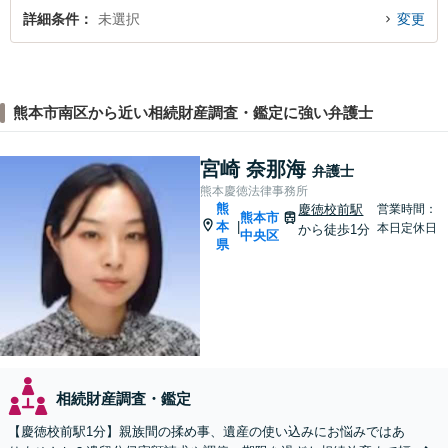
詳細条件
未選択
変更
熊本市南区から近い相続財産調査・鑑定に強い弁護士
宮崎 奈那海
弁護士
熊本慶徳法律事務所
熊
慶徳校前駅
営業時間：
熊本市
本
|
本日定休日
から徒歩1分
中央区
県
相続財産調査・鑑定
【慶徳校前駅1分】親族間の揉め事、遺産の使い込みにお悩みではあ