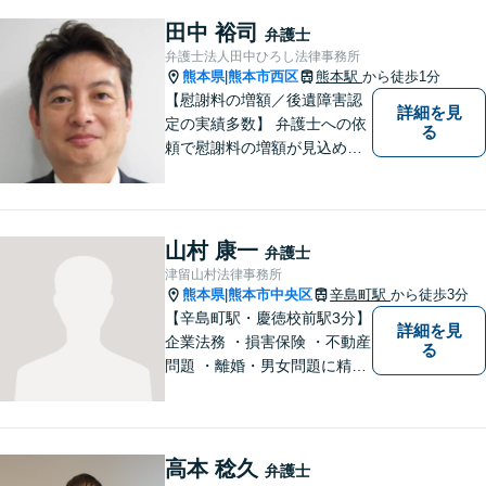
ど、幅広い法律問題に精通し
ています。皆様にとって一番
田中 裕司
弁護士
のパートナーとなれるよう、
弁護士法人田中ひろし法律事務所
精一杯取り組ませていただき
熊本県
熊本市西区
熊本駅
から徒歩1分
|
ます。
【慰謝料の増額／後遺障害認
詳細を見
定の実績多数】 弁護士への依
る
頼で慰謝料の増額が見込めま
す【破産・任意整理・個人再
生に対応】ご希望に沿った債
務整理をご提案【遺産相続の
ノウハウ多数】相続手続きか
山村 康一
弁護士
ら遺言書までトータルサポー
津留山村法律事務所
ト【JR熊本駅から徒歩1分】
熊本県
熊本市中央区
辛島町駅
から徒歩3分
|
【辛島町駅・慶徳校前駅3分】
詳細を見
企業法務 ・損害保険 ・不動産
る
問題 ・離婚・男女問題に精通
した弁護士が迅速に対応いた
します。お困りの方は、お気
軽にご相談ください。
高本 稔久
弁護士