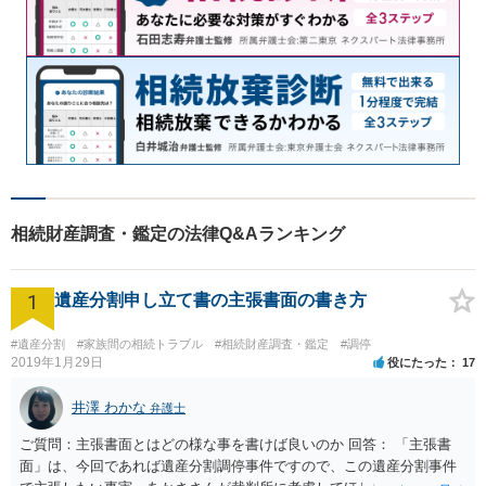
相続財産調査・鑑定の法律Q&Aランキング
1
遺産分割申し立て書の主張書面の書き方
#遺産分割
#家族間の相続トラブル
#相続財産調査・鑑定
#調停
2019年1月29日
役にたった
17
井澤 わかな
弁護士
ご質問：主張書面とはどの様な事を書けば良いのか 回答： 「主張書
面」は、今回であれば遺産分割調停事件ですので、この遺産分割事件