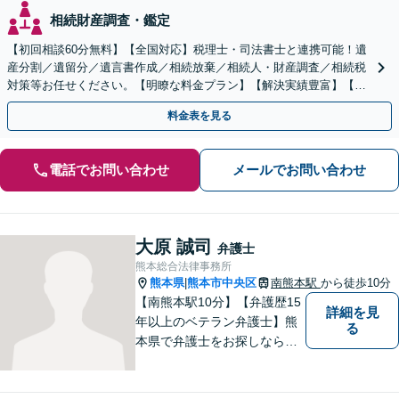
相続財産調査・鑑定
【初回相談60分無料】【全国対応】税理士・司法書士と連携可能！遺
産分割／遺留分／遺言書作成／相続放棄／相続人・財産調査／相続税
対策等お任せください。【明瞭な料金プラン】【解決実績豊富】【電
話相談可】
料金表を見る
電話でお問い合わせ
メールでお問い合わせ
大原 誠司
弁護士
熊本総合法律事務所
熊本県
熊本市中央区
南熊本駅
から徒歩10分
|
【南熊本駅10分】【弁護歴15
詳細を見
年以上のベテラン弁護士】熊
る
本県で弁護士をお探しなら、
まずはご連絡ください！離婚
／借金／刑事事件／相続な