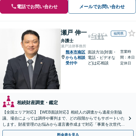
電話でお問い合わせ
メールでお問い合わせ
瀬戸 伸一
福岡県
インタビュ
ーを見る
弁護士
瀬戸法律事務所
営業時
熊本市南区
面談方法(対面・
からも相談
電話・ビデオな
間：本日
受付中
ど)は応相談
定休日
相続財産調査・鑑定
【全国エリア対応】【WEB面談対応】相続人の調査から遺産分割協
議、場合によっては調停や審判まで、どの段階からでもサポートいた
します。財産管理のお悩みから遺言書作成まで対応「事業を次世代に
引き継ぐ安心の事業承継をサポート」【完全個室相談】
料金表を見る