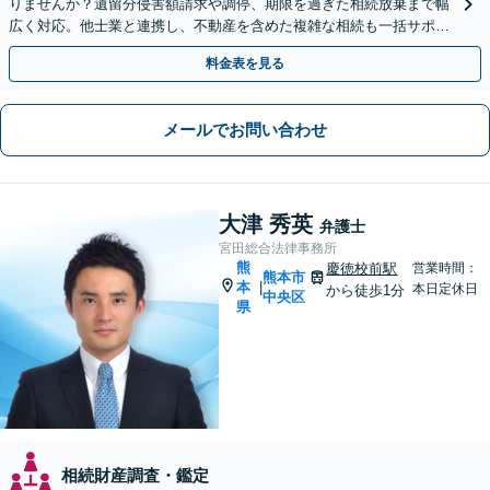
りませんか？遺留分侵害額請求や調停、期限を過ぎた相続放棄まで幅
広く対応。他士業と連携し、不動産を含めた複雑な相続も一括サポー
トします。【WEB相談可能】【夜間面談可】
料金表を見る
メールでお問い合わせ
大津 秀英
弁護士
宮田総合法律事務所
熊
慶徳校前駅
営業時間：
熊本市
本
|
本日定休日
から徒歩1分
中央区
県
相続財産調査・鑑定