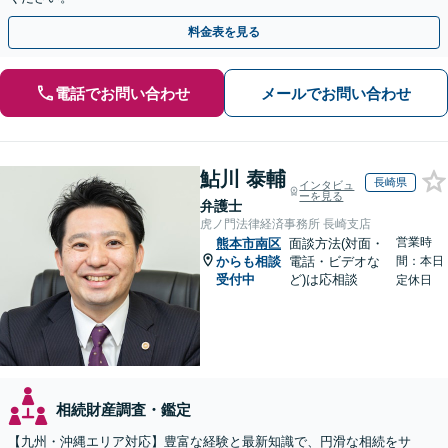
料金表を見る
電話でお問い合わせ
メールでお問い合わせ
鮎川 泰輔
長崎県
インタビュ
ーを見る
弁護士
虎ノ門法律経済事務所 長崎支店
営業時
熊本市南区
面談方法(対面・
からも相談
電話・ビデオな
間：本日
受付中
ど)は応相談
定休日
相続財産調査・鑑定
【九州・沖縄エリア対応】豊富な経験と最新知識で、円滑な相続をサ