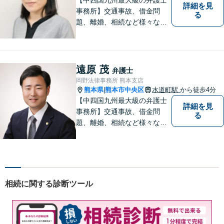
詳細を見
事務所】交通事故、借金問
る
題、離婚、相続など様々な問
題について、「何度でも無
料」の相談を行っています！
まずはお気軽にご相談くださ
い！
遠原 茂
弁護士
岡野法律事務所 熊本支店
熊本県
熊本市中央区
水道町駅
から徒歩4分
|
【中四国九州最大級の弁護士
詳細を見
事務所】交通事故、借金問
る
題、離婚、相続など様々な問
題について、「何度でも無
料」の相談を行っています！
まずはお気軽にご相談くださ
い！
相続に関する診断ツール