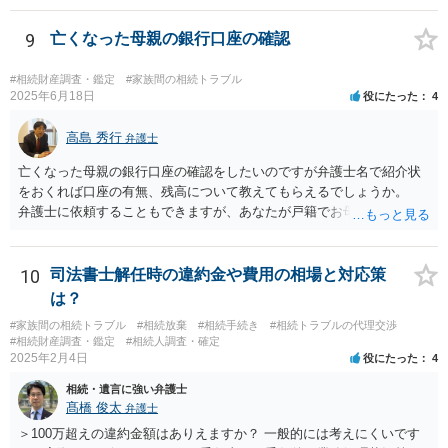
9
亡くなった母親の銀行口座の確認
#相続財産調査・鑑定
#家族間の相続トラブル
2025年6月18日
役にたった
4
高島 秀行
弁護士
亡くなった母親の銀行口座の確認をしたいのですが弁護士名で紹介状
をおくれば口座の有無、残高について教えてもらえるでしょうか。
弁護士に依頼することもできますが、あなたが戸籍でお母さんの相続
人であり、相続人本人であることなどを証明すれば、口座の有無や残
高は教えてくれると思います。 自分ではよくわからないということ
であれば、弁護士に相談し依頼されたら良いと思います。
10
司法書士解任時の違約金や費用の相場と対応策
は？
#家族間の相続トラブル
#相続放棄
#相続手続き
#相続トラブルの代理交渉
#相続財産調査・鑑定
#相続人調査・確定
2025年2月4日
役にたった
4
相続・遺言に強い弁護士
髙橋 俊太
弁護士
＞100万超えの違約金額はありえますか？ 一般的には考えにくいです