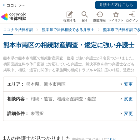
弁護士の方はこちら
ココナラへ
投稿する
探す
閲覧履歴
マイリスト
ログイン
ココナラ法律相談
熊本県で法律相談できる弁護士
熊本市で法律相談で
熊本市南区の相続財産調査・鑑定に強い弁護士
熊本県の熊本市南区で相続財産調査・鑑定に強い弁護士が1名見つかりました。
初回面談無料や休日面談に対応している弁護士、解決事例を持つ弁護士なども
掲載中。相続・遺言に関係する家族間の相続トラブルや認知症の相続、遺産分
割等の細かな分野での絞り込み検索もでき便利です。特に田迎法律事務所の髙
瀬 真哉弁護士のプロフィール情報や弁護士費用、強みなどが注目されていま
エリア
熊本県、熊本市南区
変更
す。『熊本市南区で土日や夜間に発生した相続財産調査・鑑定のトラブルを今
すぐに弁護士に相談したい』『相続財産調査・鑑定のトラブル解決の実績豊富
相談内容
相続・遺言、相続財産調査・鑑定
変更
な近くの弁護士を検索したい』『初回相談無料で相続財産調査・鑑定を法律相
談できる熊本市南区内の弁護士に相談予約したい』などでお困りの相談者さん
におすすめです。
詳細条件
未選択
変更
1
人の弁護士が見つかりました
(検索結果について詳しくは
こちら
)