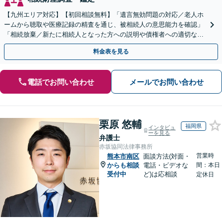
【九州エリア対応】【初回相談無料】「遺言無効問題の対応／老人ホ
ームから聴取や医療記録の精査を通じ、被相続人の意思能力を確認」
「相続放棄／新たに相続人となった方への説明や債権者への適切な対
応まで、きめ細やかにサポート」【休日・夜間相談可】
料金表を見る
電話でお問い合わせ
メールでお問い合わせ
栗原 悠輔
福岡県
インタビュ
ーを見る
弁護士
赤坂協同法律事務所
営業時
熊本市南区
面談方法(対面・
からも相談
電話・ビデオな
間：本日
受付中
ど)は応相談
定休日