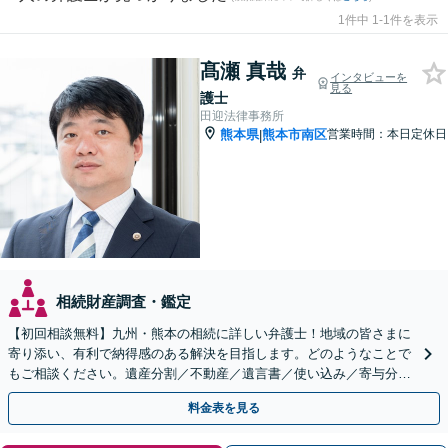
1件中 1-1件を表示
髙瀬 真哉
弁
インタビューを
見る
護士
田迎法律事務所
熊本県
熊本市南区
営業時間：本日定休日
|
相続財産調査・鑑定
【初回相談無料】九州・熊本の相続に詳しい弁護士！地域の皆さまに
寄り添い、有利で納得感のある解決を目指します。どのようなことで
もご相談ください。遺産分割／不動産／遺言書／使い込み／寄与分／
遺留分／相続放棄【完全個室】
料金表を見る