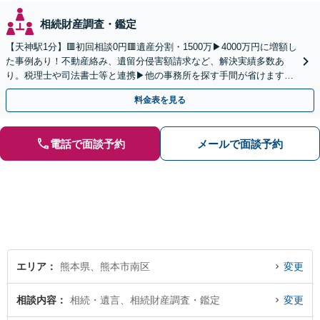
相続財産調査・鑑定
【天神駅1分】🟥初回相談0円🟥遺産分割・1500万▶4000万円に増額し
た事例あり！不動産絡み、遺留分侵害額請求など、解決実績多数あ
り。税理士や司法書士等と連携▶他の事務所を探す手間が省けます！
不動産会社と連携し無料査定&財産調査も◎
料金表を見る
電話で面談予約
メールで面談予約
エリア
熊本県、熊本市南区
変更
相談内容
相続・遺言、相続財産調査・鑑定
変更