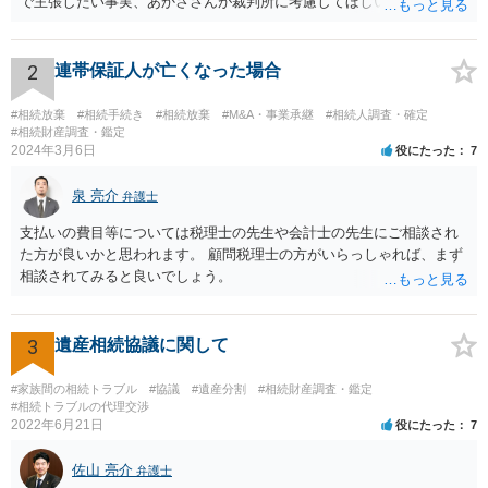
で主張したい事実、あかささんが裁判所に考慮してほしいと思う、亡
くなった方・あかささん・お姉さん間の事情などを記入することにな
ります。 もし、主張したい事実や考慮してほしい事情に関連して
資料を持っているようであれば、主張書面とは別で提出できます。も
2
連帯保証人が亡くなった場合
し、お姉さんに見られたくないような資料がある場合、「非開示の希
望に関する申出書」と共に提出することも考えられます。 ご質問：書
#相続放棄
#相続手続き
#相続放棄
#M&A・事業承継
#相続人調査・確定
いた方が良い事と書かない方が良い事 回答： お姉さんが申立書の「申
#相続財産調査・鑑定
2024年3月6日
役にたった
7
立ての趣旨」のところに書いている遺産の分け方に対して意見があれ
ば、まずそれを書くとよいです。 次に「申立ての理由」のところに、
泉 亮介
なぜ調停を申し立てたのか(例えば、あかささんと話合いが出来ない／
弁護士
決裂した、など)や亡くなった方・あかささん・お姉さん間の事情やい
支払いの費目等については税理士の先生や会計士の先生にご相談され
きさつなどが書かれていると思うので、あかささんから見てそれは違
た方が良いかと思われます。 顧問税理士の方がいらっしゃれば、まず
うと感じるところは、どのように違うのか、など書くとよいです。 そ
相談されてみると良いでしょう。
の他、お姉さんの申立書には書かれていないけど、どのように遺産を
分けるかを決めるについてあかささんが重要だと考える事情があれば
(例えば、○○のときにお姉さんは亡くなった方からお金を援助してもら
3
遺産相続協議に関して
った等)、それも書くとよいです。 書かない方が良いと思うことは、遺
産分割に関係ない(と思われる)いきさつを沢山盛り込むことだと考えま
#家族間の相続トラブル
#協議
#遺産分割
#相続財産調査・鑑定
す(あくまで遺産分割に関係することに留める方が、裁判所や調停委員
#相続トラブルの代理交渉
の方に事情を理解してもらいやすいと思います)。
2022年6月21日
役にたった
7
佐山 亮介
弁護士