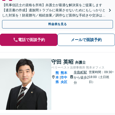
【民事信託士の資格を所有】弁護士が最適な解決策をご提案します
【遺言書の作成】遺族間トラブルに発展させないためにもしっかりと
した対策を！財産贈与／相続放棄／調停など面倒な手続きや交渉はす
べて弁護士が代行します。
料金表を見る
電話で面談予約
メールで面談予約
守田 英昭
弁護士
ベリーベスト法律事務所 熊本オフィス
辛島町駅
営業時間：09:30~
熊
熊本
18:00（土日祝
本
市中
から徒歩2
|
県
央区
日）
分