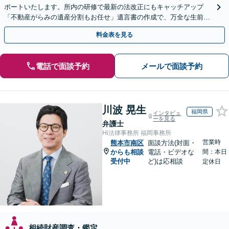
ポートいたします。所内の研修で最新の法改正にもキャッチアップ
「不動産がらみの遺産分割もお任せ」遺言書の作成で、万全な生前対
策をおこないましょう【夜間・休日面談可】
料金表を見る
電話で面談予約
メールで面談予約
川波 晃生
福岡県
インタビュ
ーを見る
弁護士
Hi法律事務所 福岡事務所
営業時
熊本市南区
面談方法(対面・
からも相談
電話・ビデオな
間：本日
受付中
ど)は応相談
定休日
相続財産調査・鑑定