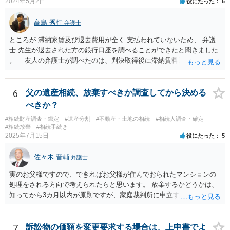
2024年5月2日
役にたった
6
高島 秀行
弁護士
ところが 滞納家賃及び退去費用が全く 支払われていないため、 弁護
士 先生が退去された方の銀行口座を調べることができたと聞きました
。 友人の弁護士が調べたのは、判決取得後に滞納賃料回収のため
に、預金の有無及び残高の開示を求めたもので 判決を取るために、
預金の入出金履歴を調べたわけではありません。 残念ながら、事案
や目的も異なりますし、開示の内容も異なります。
6
父の遺産相続、放棄すべきか調査してから決める
べきか？
#相続財産調査・鑑定
#遺産分割
#不動産・土地の相続
#相続人調査・確定
#相続放棄
#相続手続き
2025年7月15日
役にたった
5
佐々木 晋輔
弁護士
実のお父様ですので、できればお父様が住んでおられたマンションの
処理をされる方向で考えられたらと思います。 放棄するかどうかは、
知ってから3カ月以内が原則ですが、家庭裁判所に申立すれば3カ月の
期間を伸長することができます。 その間に、財産の状況を調査して、
放棄するかどうか決めることができます。 銀行やサラ金が数年も放置
することはありませんので、数年後に借金が発見される可能性はほぼ
7
訴訟物の価額を変更要求する場合は、上申書でよ