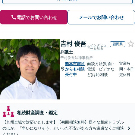
電話でお問い合わせ
メールでお問い合わせ
𠮷村 俊吾
福岡県
インタビュ
ーを見る
弁護士
𠮷村俊吾法律事務所
営業時
熊本市南区
面談方法(対面・
からも相談
電話・ビデオな
間：本日
受付中
ど)は応相談
定休日
相続財産調査・鑑定
【九州全域で対応いたします】【初回相談無料】様々な相続トラブル
のほか、「争いになりそう」といった不安がある方も遠慮なくご相談
ください。