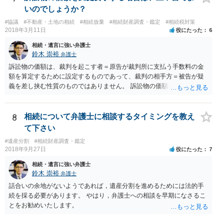
ありません。 なお、私が扱った相続放棄を検討していた案件で、期間
いのでしょうか？
伸長して調査したところ、サラ金に対する過払金など相当な財産が見
#協議
#不動産・土地の相続
#相続放棄
#相続財産調査・鑑定
#相続税対策
つかったため相続したという事例がありました。
2018年3月11日
役にたった
6
相続・遺言に強い弁護士
鈴木 崇裕
弁護士
訴訟物の価額は、裁判を起こす者＝原告が裁判所に支払う手数料の金
額を算定するために設定するものであって、裁判の相手方＝被告が疑
義を差し挟む性質のものではありません。 訴訟物の価額自体が裁判の
目的（審理の対象）となることもありませんので、上申書や証拠を出
したとしても、変更されることはありません。
8
相続について弁護士に相談するタイミングを教え
て下さい
#遺産分割
#相続財産調査・鑑定
2018年9月27日
役にたった
7
相続・遺言に強い弁護士
鈴木 崇裕
弁護士
話合いの余地がないようであれば，遺産分割を進めるためには法的手
続を採る必要があります。 やはり，弁護士への相談を早期になさるこ
とをお勧めいたします。