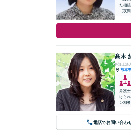
た相続
【夜間
髙木 
弁護士法
熊本
弁護士
けられ
ン相談
電話でお問い合わ