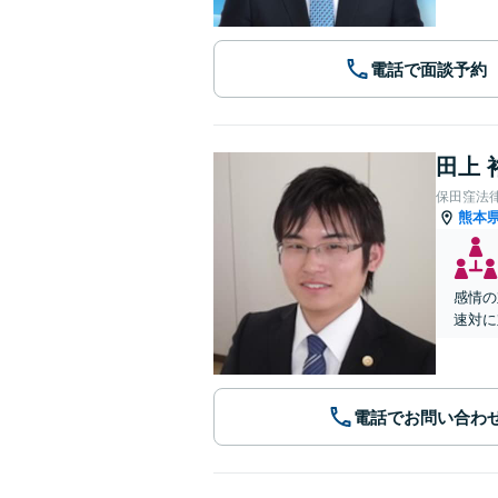
電話で面談予約
田上 
保田窪法
熊本
感情の
速対に
電話でお問い合わ