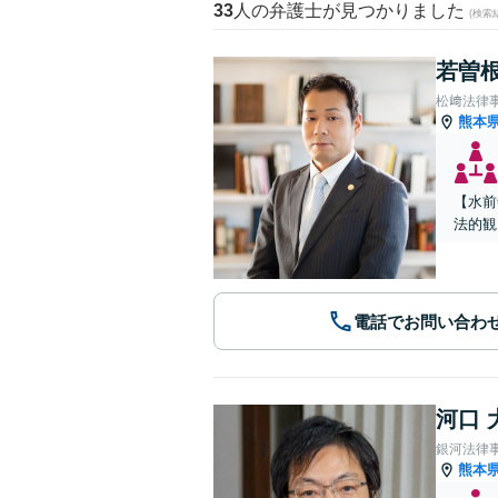
33
人の弁護士が見つかりました
(検索
若曽根
松﨑法律
熊本
【水前
法的観
電話でお問い合わ
河口 
銀河法律
熊本