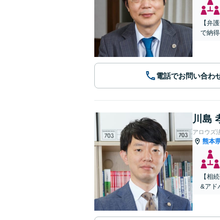
【弁護
で納得
電話でお問い合わ
川島 
アロウズ
熊本
【相続
&アド