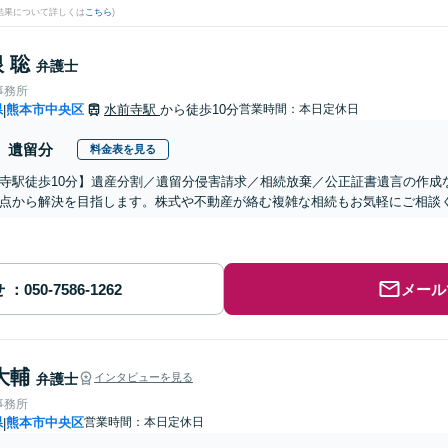
結果について詳しくは
こちら
)
 聡
弁護士
事務所
県
熊本市中央区
水前寺駅
から徒歩10分
営業時間：本日定休日
|
遺留分
料金表を見る
寺駅徒歩10分】遺産分割／遺留分侵害請求／相続放棄／公正証書遺言の作成
点から解決を目指します。株式や不動産が絡む複雑な相続もお気軽にご相談
せ
メール
大輔
弁護士
インタビューを見る
事務所
県
熊本市中央区
営業時間：本日定休日
|