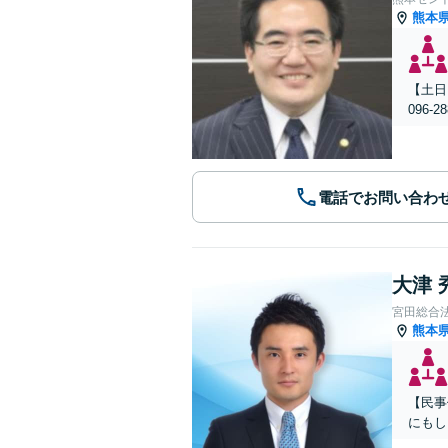
熊本
【土日
096
電話でお問い合わ
大津 
宮田総合
熊本
【民事
にもし