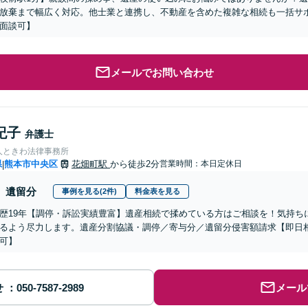
放棄まで幅広く対応。他士業と連携し、不動産を含めた複雑な相続も一括サポ
面談可】
メールでお問い合わせ
紀子
弁護士
人ときわ法律事務所
県
熊本市中央区
花畑町駅
から徒歩2分
営業時間：本日定休日
|
遺留分
事例を見る(2件)
料金表を見る
歴19年【調停・訴訟実績豊富】遺産相続で揉めている方はご相談を！気持ち
るよう尽力します。遺産分割協議・調停／寄与分／遺留分侵害額請求【即日
可】
せ
メール