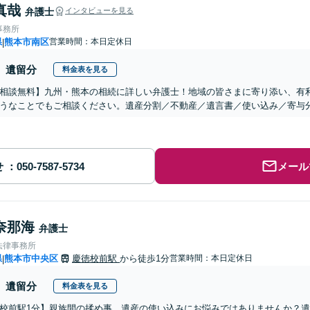
真哉
弁護士
インタビューを見る
事務所
県
熊本市南区
営業時間：本日定休日
|
遺留分
料金表を見る
相談無料】九州・熊本の相続に詳しい弁護士！地域の皆さまに寄り添い、有
うなことでもご相談ください。遺産分割／不動産／遺言書／使い込み／寄与
せ
メール
奈那海
弁護士
法律事務所
県
熊本市中央区
慶徳校前駅
から徒歩1分
営業時間：本日定休日
|
遺留分
料金表を見る
校前駅1分】親族間の揉め事、遺産の使い込みにお悩みではありませんか？