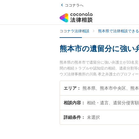
ココナラへ
ココナラ法律相談
熊本県で法律相談できる
熊本市の遺留分に強い
熊本県の熊本市で遺留分に強い弁護士が33名
間の相続トラブルや認知症の相続、遺産分割等
ウズ法律事務所の川島 孝之弁護士のプロフィ
したい』『遺留分のトラブル解決の実績豊富な
さんにおすすめです。
エリア
熊本県、熊本市中央区、熊本
相談内容
相続・遺言、遺留分侵害額
詳細条件
未選択