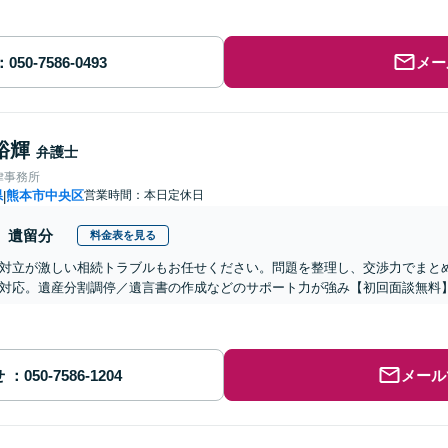
メー
裕輝
弁護士
律事務所
県
熊本市中央区
営業時間：本日定休日
|
遺留分
料金表を見る
対立が激しい相続トラブルもお任せください。問題を整理し、交渉力でまと
対応。遺産分割調停／遺言書の作成などのサポート力が強み【初回面談無料
せ
メール