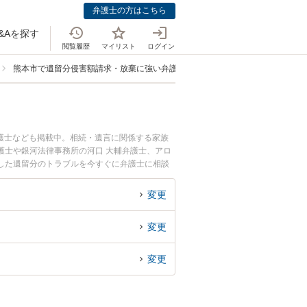
弁護士の方はこちら
&Aを探す
閲覧履歴
マイリスト
ログイン
熊本市で遺留分侵害額請求・放棄に強い弁護士
護士なども掲載中。相続・遺言に関係する家族
護士や銀河法律事務所の河口 大輔弁護士、アロ
した遺留分のトラブルを今すぐに弁護士に相談
弁護士に相談予約したい』などでお困りの相談者
変更
変更
変更