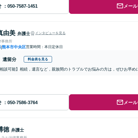
せ
メール
真由美
弁護士
インタビューを見る
律事務所
県
熊本市中央区
営業時間：本日定休日
|
遺留分
料金表を見る
相談可能】相続，遺言など，親族間のトラブルでお悩みの方は，ぜひお早め
せ
メール
博徳
弁護士
トラル法律事務所