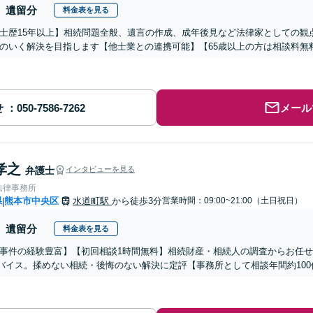
遺留分
料金表を見る
士歴15年以上】相続問題全般、遺言の作成、成年後見など法律家としての観
のいく解決を目指します【他士業との連携可能】【65歳以上の方は相談料無
せ
メール
孝之
弁護士
インタビューを見る
法律事務所
県
熊本市中央区
水道町駅
から徒歩3分
営業時間：09:00~21:00（土日祝日）
|
遺留分
料金表を見る
事件の経験豊富】【初回相談1時間無料】相続財産・相続人の調査からお任
バイス。揉めない相続・後悔のない解決に定評【事務所として相談年間約100