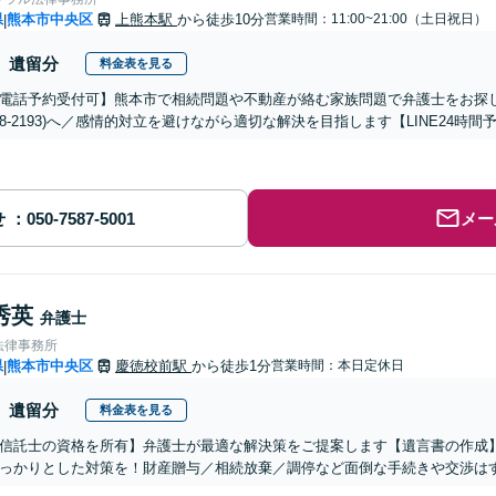
県
熊本市中央区
上熊本駅
から徒歩10分
営業時間：11:00~21:00（土日祝日）
|
遺留分
料金表を見る
電話予約受付可】熊本市で相続問題や不動産が絡む家族問題で弁護士をお探しな
-288-2193)へ／感情的対立を避けながら適切な解決を目指します【LINE24
せ
メー
秀英
弁護士
法律事務所
県
熊本市中央区
慶徳校前駅
から徒歩1分
営業時間：本日定休日
|
遺留分
料金表を見る
信託士の資格を所有】弁護士が最適な解決策をご提案します【遺言書の作成
っかりとした対策を！財産贈与／相続放棄／調停など面倒な手続きや交渉は