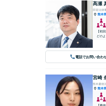
髙瀬 
田迎法律
熊本
【初回
どのよ
電話でお問い合わ
宮崎 
熊本慶徳
熊本
【慶徳