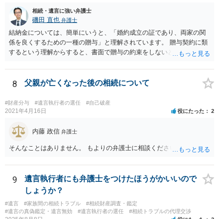
相続・遺言に強い弁護士
磯田 直也
弁護士
結納金については、簡単にいうと、「婚約成立の証であり、両家の関
係を良くするための一種の贈与」と理解されています。 贈与契約に類
するという理解からすると、書面で贈与の約束をしないと相手方は支
払いを請求できません。 反面、実際に支払ったあとから返金を求める
ことは困難です。 くれぐれも今後お気をつけください。 弁護士に対応
を依頼されるのも悪くはありませんが、感情的な理由が強いと思いま
8
父親が亡くなった後の相続について
すので法的観点から説得を試みても解決は難しいように思います。
#財産分与
#遺言執行者の選任
#自己破産
2021年4月16日
役にたった
2
内藤 政信
弁護士
そんなことはありません。 もよりの弁護士に相談ください。
9
遺言執行者にも弁護士をつけたほうがかいいので
しょうか？
#遺言
#家族間の相続トラブル
#相続財産調査・鑑定
#遺言の真偽鑑定・遺言無効
#遺言執行者の選任
#相続トラブルの代理交渉