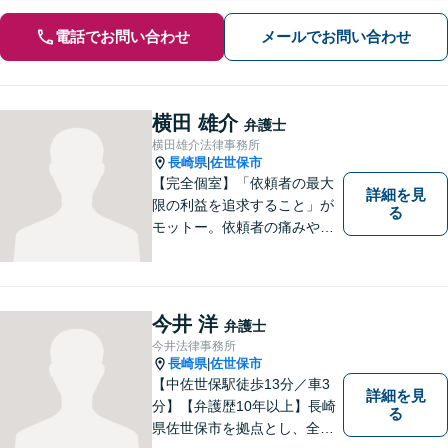
電話でお問い合わせ
メールでお問い合わせ
横田 雄介
弁護士
横田雄介法律事務所
長崎県
佐世保市
|
【完全個室】「依頼者の最大
詳細を見
限の利益を追求すること」が
る
モットー。依頼者の痛みや苦
しみを受け止め、平穏な日常
を取り戻すべく尽力いたしま
す。他士業連携でワンストッ
プの手続きが可能◎【駐車場
今井 洋
弁護士
あり】
今井法律事務所
長崎県
佐世保市
|
【中佐世保駅徒歩13分／車3
詳細を見
分】【弁護歴10年以上】長崎
る
県佐世保市を拠点とし、全国