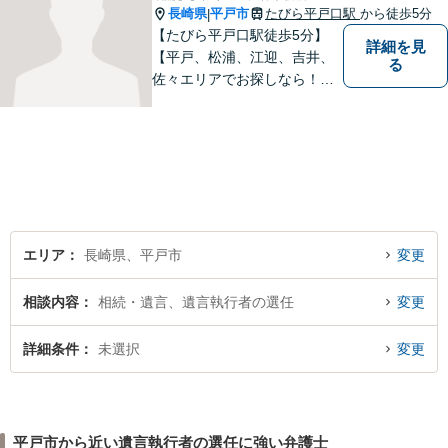
長崎県
平戸市
たびら平戸口駅
から徒歩5分
|
【たびら平戸口駅徒歩5分】
詳細を見
【平戸、松浦、江迎、吉井、
る
佐々エリアでお探しなら！】
少人数体制で、皆様に手厚い
対応を心掛けています。リモ
ート相談／休日・夜間対応な
ど、相談しやすい環境完備◎
地域の皆様のために活動する
弁護士。【駐車場あり】
エリア
長崎県、平戸市
変更
相談内容
相続・遺言、遺言執行者の選任
変更
詳細条件
未選択
変更
平戸市から近い遺言執行者の選任に強い弁護士