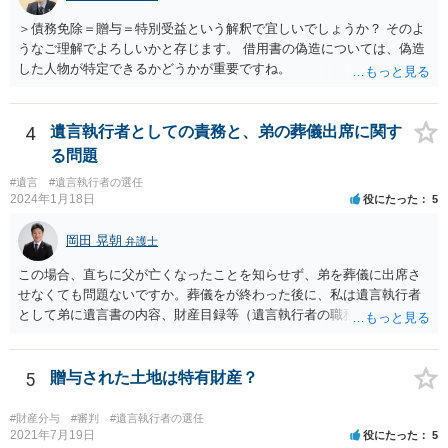
＞債務免除＝贈与＝特別受益という解釈で宜しいでしょうか？ そのよ
うなご理解でよろしいかと存じます。 借用書の偽造については、偽造
した人物が特定できるかどうかが重要ですね。
4
遺言執行者としての責務と、弟の葬儀出席に関す
る問題
#遺言
#遺言執行者の選任
2024年1月18日
役にたった
5
岡田 晃朝
弁護士
この場合、直ちに父が亡くなったことを知らせず、弟を葬儀に出席さ
せなくても問題ないですか。葬儀をが終わった後に、私は遺言執行者
として弟に遺言書の内容、財産目録等（遺言執行者の職務）を知らせ
ればよいですか。 葬儀は喪主が主催する行事ですから、誰を参加させ
るかは喪主の自由です。 呼ばなくてもかまいません。 そもそも、そう
いう法律関係にありません。 遺言の内容と遺産の総額の通知、公正証
5
贈与された土地は特有財産？
書でない場合は遺言の検認については、執行者に通知義務があるの
で、対応しましょう。 そのあとは遺留分の請求などがあればそれへの
#財産分与
#審判
#遺言執行者の選任
対応となるでしょう。
2021年7月19日
役にたった
5