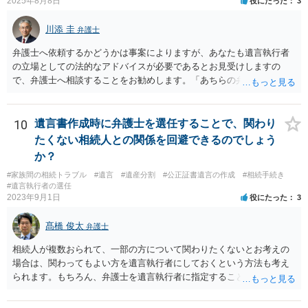
2025年8月8日
役にたった
3
川添 圭
弁護士
弁護士へ依頼するかどうかは事案によりますが、あなたも遺言執行者
の立場としての法的なアドバイスが必要であるとお見受けしますの
で、弁護士へ相談することをお勧めします。「あちらの弁護士」（元
嫁と娘の弁護士のことでしょうか）へ聴いても、自分に有利な主張や
誘導しかしてこないと思います。
10
遺言書作成時に弁護士を選任することで、関わり
たくない相続人との関係を回避できるのでしょう
か？
#家族間の相続トラブル
#遺言
#遺産分割
#公正証書遺言の作成
#相続手続き
#遺言執行者の選任
2023年9月1日
役にたった
3
髙橋 俊太
弁護士
相続人が複数おられて、一部の方について関わりたくないとお考えの
場合は、関わってもよい方を遺言執行者にしておくという方法も考え
られます。もちろん、弁護士を遺言執行者に指定することもできます
が、（関わってもよい）相続人を遺言執行者に指定しておいて、その
方に再委任の権限を付与しておくという方法もあります。 一度、弁護