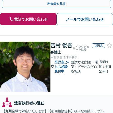
執行／事業承継など、お任せください」【休日相談あり】
料金表を見る
電話でお問い合わせ
メールでお問い合わせ
𠮷村 俊吾
福岡県
インタビュ
ーを見る
弁護士
𠮷村俊吾法律事務所
営業時
平戸市
か
面談方法(対面・電
らも相談
話・ビデオなど)は
間：本日
受付中
応相談
定休日
遺言執行者の選任
【九州全域で対応いたします】【初回相談無料】様々な相続トラブル