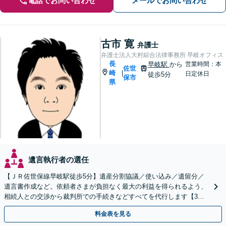
電話でお問い合わせ
メールでお問い合わせ
古市 寛
弁護士
弁護士法人大村綜合法律事務所 早岐オフィス
長
早岐駅
から
営業時間：本
佐世
崎
|
日定休日
徒歩5分
保市
県
遺言執行者の選任
【ＪＲ佐世保線早岐駅徒歩5分】遺産分割協議／使い込み／遺留分／
遺言書作成など。依頼者さまが負担なく最大の利益を得られるよう、
相続人との交渉から裁判所での手続きなどすべてを代行します【3拠
点に計6人弁護士在籍】
料金表を見る