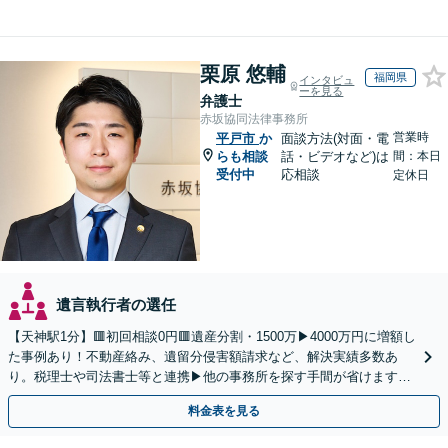
栗原 悠輔
福岡県
インタビュ
ーを見る
弁護士
赤坂協同法律事務所
営業時
平戸市
か
面談方法(対面・電
らも相談
話・ビデオなど)は
間：本日
受付中
応相談
定休日
遺言執行者の選任
【天神駅1分】🟥初回相談0円🟥遺産分割・1500万▶4000万円に増額し
た事例あり！不動産絡み、遺留分侵害額請求など、解決実績多数あ
り。税理士や司法書士等と連携▶他の事務所を探す手間が省けます！
不動産会社と連携し無料査定&財産調査も◎
料金表を見る