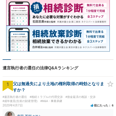
遺言執行者の選任の法律Q&Aランキング
1
父は無過失により土地の権利取得の時効となりま
すか？
#遺言執行者の選任
#相続トラブルの代理交渉
#借金返済の相談・交渉
#成年後見(生前の財産管理)
#M&A・事業承継
2020年4月7日
役にたった
6