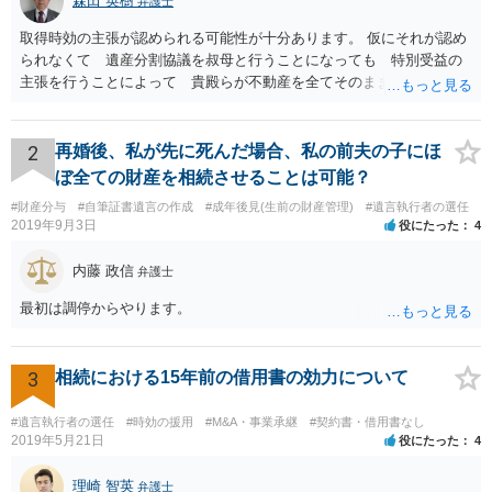
森田 英樹
弁護士
取得時効の主張が認められる可能性が十分あります。 仮にそれが認め
られなくて 遺産分割協議を叔母と行うことになっても 特別受益の
主張を行うことによって 貴殿らが不動産を全てそのまま取得できる
ことが可能でしょう。
2
再婚後、私が先に死んだ場合、私の前夫の子にほ
ぼ全ての財産を相続させることは可能？
#財産分与
#自筆証書遺言の作成
#成年後見(生前の財産管理)
#遺言執行者の選任
2019年9月3日
役にたった
4
内藤 政信
弁護士
最初は調停からやります。
3
相続における15年前の借用書の効力について
#遺言執行者の選任
#時効の援用
#M&A・事業承継
#契約書・借用書なし
2019年5月21日
役にたった
4
理崎 智英
弁護士