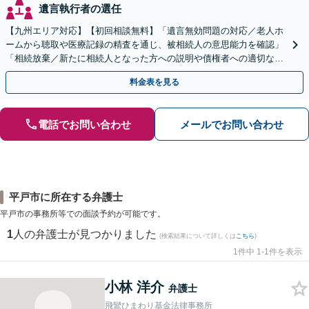
遺言執行者の選任
【九州エリア対応】【初回相談無料】「遺言無効問題の対応／老人ホ
ームから聴取や医療記録の精査を通じ、被相続人の意思能力を確認」
「相続放棄／新たに相続人となった方への説明や債権者への適切な対
応まで、きめ細やかにサポート」【休日・夜間相談可】
料金表を見る
電話でお問い合わせ
メールでお問い合わせ
平戸市に所在する弁護士
平戸市の事務所等での面談予約が可能です。
1
人の弁護士が見つかりました
(検索結果について詳しくは
こちら
)
1件中 1-1件を表示
小林 洋介
弁護士
飛鸞ひまわり基金法律事務所