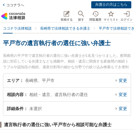
弁護士の方はこちら
ココナラへ
投稿する
探す
閲覧履歴
マイリスト
ログイン
ココナラ法律相談
長崎県で法律相談できる弁護士
平戸市で法律相談で
平戸市の遺言執行者の選任に強い弁護士
長崎県の平戸市で遺言執行者の選任に強い弁護士が1名見つかりました。夜間面
談に対応している弁護士なども掲載中。相続・遺言に関係する家族間の相続ト
ラブルや認知症の相続、遺産分割等の細かな分野での絞り込み検索もでき便利
です。特に飛鸞ひまわり基金法律事務所の小林 洋介弁護士のプロフィール情報
や弁護士費用、強みなどが注目されています。『平戸市で土日や夜間に発生し
エリア
長崎県、平戸市
変更
た遺言執行者の選任のトラブルを今すぐに弁護士に相談したい』『遺言執行者
の選任のトラブル解決の実績豊富な近くの弁護士を検索したい』『初回相談無
相談内容
相続・遺言、遺言執行者の選任
変更
料で遺言執行者の選任を法律相談できる平戸市内の弁護士に相談予約したい』
などでお困りの相談者さんにおすすめです。
詳細条件
未選択
変更
遺言執行者の選任に強い平戸市から相談可能な弁護士