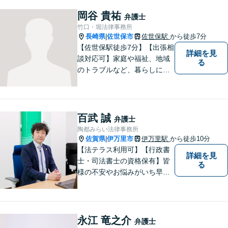
岡谷 貴祐
弁護士
竹口・堀法律事務所
長崎県
佐世保市
佐世保駅
から徒歩7分
|
【佐世保駅徒歩7分】【出張相
詳細を見
談対応可】家庭や福祉、地域
る
のトラブルなど、暮らしに根
ざしたご相談を中心に取り組
んでいます。 安心してご相談
いただける存在を目指し、丁
寧にお話を伺うことを大切に
百武 誠
弁護士
しています。
陶都みらい法律事務所
佐賀県
伊万里市
伊万里駅
から徒歩10分
|
【法テラス利用可】【行政書
詳細を見
士・司法書士の資格保有】皆
る
様の不安やお悩みがいち早く
解決できるよう、これまでの
司法書士、行政書士の経験を
活かし、誠心誠意サポートい
たします。また、依頼者様が
永江 竜之介
弁護士
お悩みを話しやすい環境作り