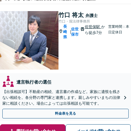
竹口 将太
弁護士
竹口・堀法律事務所
長
佐世保駅
か
営業時間：本
佐世
崎
|
日定休日
ら徒歩7分
保市
県
遺言執行者の選任
【出張相談可】不動産の相続、遺言書の作成など。家族に遺恨を残さ
ない相続を。各分野の専門家と連携します。親しみやすいまちの法律
家に相談ください。場合によっては出張相談も可能です。
料金表を見る