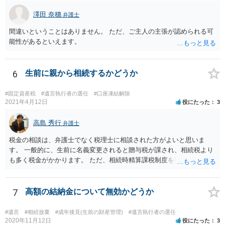
澤田 奈穗
弁護士
間違いということはありません。 ただ、ご主人の主張が認められる可
能性があるといえます。
6
生前に親から相続するかどうか
#固定資産税
#遺言執行者の選任
#口座凍結解除
2021年4月12日
役にたった
3
高島 秀行
弁護士
税金の相談は、弁護士でなく税理士に相談された方がよいと思いま
す。 一般的に、生前に名義変更されると贈与税が課され、相続税より
も多く税金がかかります。 ただ、相続時精算課税制度を取れば、実質
的に相続税と同等の税金で済む可能性があります。 実際に税理士にど
ういう場合にどれくらい税金がかかるか計算してもらって どういう方
針を取るか決められたらよいと思います。
7
高額の結納金について無効かどうか
#遺言
#相続放棄
#成年後見(生前の財産管理)
#遺言執行者の選任
2020年11月12日
役にたった
3