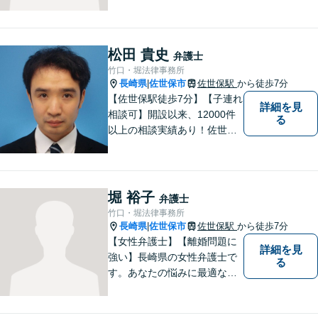
各地の法律問題に取り組んで
おります。解決方法のメリッ
トやリスクをご説明し、納得
の解決へと導きます。時間外
松田 貴史
弁護士
のご相談にも対応可能ですの
竹口・堀法律事務所
で、お気軽にご連絡くださ
長崎県
佐世保市
佐世保駅
から徒歩7分
|
い。
【佐世保駅徒歩7分】【子連れ
詳細を見
相談可】開設以来、12000件
る
以上の相談実績あり！佐世保
市を中心に、長崎・佐賀県・
福岡の法律問題に取り組みま
す。離婚問題・交通事故問
題・企業法務等、お困りごと
堀 裕子
弁護士
はなんでもご相談ください。
竹口・堀法律事務所
【他士業連携】
長崎県
佐世保市
佐世保駅
から徒歩7分
|
【女性弁護士】【離婚問題に
詳細を見
強い】長崎県の女性弁護士で
る
す。あなたの悩みに最適なリ
ーガルサービスを提供させて
いただきます。