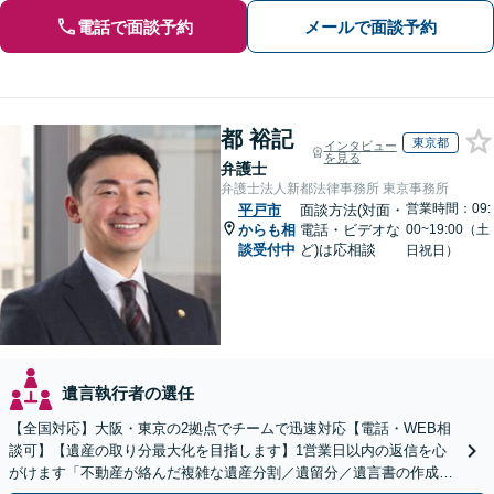
電話で面談予約
メールで面談予約
都 裕記
東京都
インタビュー
を見る
弁護士
弁護士法人新都法律事務所 東京事務所
営業時間：09:
平戸市
面談方法(対面・
からも相
電話・ビデオな
00~19:00（土
談受付中
ど)は応相談
日祝日）
遺言執行者の選任
【全国対応】大阪・東京の2拠点でチームで迅速対応【電話・WEB相
談可】【遺産の取り分最大化を目指します】1営業日以内の返信を心
がけます「不動産が絡んだ複雑な遺産分割／遺留分／遺言書の作成・