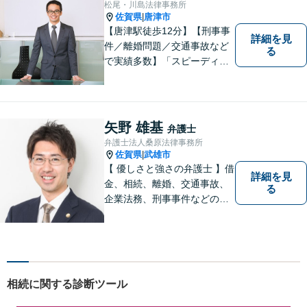
松尾・川島法律事務所
を心がけております。
佐賀県
唐津市
|
【唐津駅徒歩12分】【刑事事
詳細を見
件／離婚問題／交通事故など
る
で実績多数】「スピーディで
的確な判断」がモットーで
す。皆様に寄り添い、目線を
合わせながらどのような解決
が望ましいのかを共に考えま
矢野 雄基
弁護士
す。ぜひお気軽にご相談くだ
弁護士法人桑原法律事務所
さい！【プライバシー完備】
佐賀県
武雄市
|
【 優しさと強さの弁護士 】借
詳細を見
金、相続、離婚、交通事故、
る
企業法務、刑事事件などのご
相談を承っております。まず
はお気軽にご相談ください。
チーム体制による迅速で最適
なリーガルサービスを提供い
たします。
相続に関する診断ツール