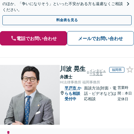
のほか、「争いになりそう」といった不安がある方も遠慮なくご相談
ください。
料金表を見る
電話でお問い合わせ
メールでお問い合わせ
川波 晃生
福岡県
インタビュ
ーを見る
弁護士
Hi法律事務所 福岡事務所
営業時
平戸市
か
面談方法(対面・電
らも相談
話・ビデオなど)は
間：本日
受付中
応相談
定休日