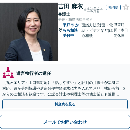
吉田 麻衣
福岡県
インタビュ
ーを見る
弁護士
平井・柏﨑法律事務所
営業時
平戸市
か
面談方法(対面・電
らも相談
話・ビデオなど)は
間：本日
受付中
応相談
定休日
遺言執行者の選任
【九州エリア・山口県対応】「話しやすい」と評判の弁護士が親身に
対応。遺産分割協議や遺留分侵害額請求に力を入れており、揉める前
からのご相談も歓迎です。公認会計士や税理士等の他士業とも連携
し、円満な解決を全力でサポートいたします。
料金表を見る
メールでお問い合わせ