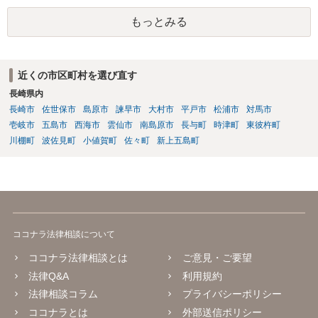
士に直接ご相談されることをお勧めいたします。
もっとみる
近くの市区町村を選び直す
長崎県内
長崎市
佐世保市
島原市
諫早市
大村市
平戸市
松浦市
対馬市
壱岐市
五島市
西海市
雲仙市
南島原市
長与町
時津町
東彼杵町
川棚町
波佐見町
小値賀町
佐々町
新上五島町
ココナラ法律相談について
ココナラ法律相談とは
ご意見・ご要望
法律Q&A
利用規約
法律相談コラム
プライバシーポリシー
ココナラとは
外部送信ポリシー