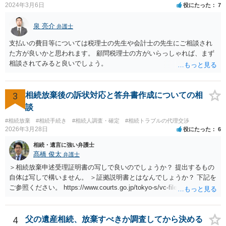
2024年3月6日
役にたった
7
泉 亮介
弁護士
支払いの費目等については税理士の先生や会計士の先生にご相談され
た方が良いかと思われます。 顧問税理士の方がいらっしゃれば、まず
相談されてみると良いでしょう。
3
相続放棄後の訴状対応と答弁書作成についての相
談
#相続放棄
#相続手続き
#相続人調査・確定
#相続トラブルの代理交渉
2026年3月28日
役にたった
6
相続・遺言に強い弁護士
髙橋 俊太
弁護士
＞相続放棄申述受理証明書の写しで良いのでしょうか？ 提出するもの
自体は写しで構いません。 ＞証拠説明書とはなんでしょうか？ 下記を
ご参照ください。 https://www.courts.go.jp/tokyo-s/vc-files/tokyo-s/file/
14-1kisairei.pdf
4
父の遺産相続、放棄すべきか調査してから決める