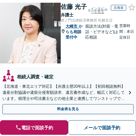
佐藤 光子
北海道
インタビュ
ーを見る
弁護士
虎ノ門法律経済事務所 札幌支店
営業時
大崎市
か
面談方法(対面・電
らも相談
話・ビデオなど)は
間：本日
受付中
応相談
定休日
相続人調査・確定
【北海道・東北エリア対応】【弁護士歴20年以上】【初回相談無料】
遺産分割協議や遺留分侵害額請求、遺言書作成など、幅広く対応して
います。税理士や司法書士などの他士業と連携してワンストップでの
解決が可能です。ぜひご相談ください。
料金表を見る
電話で面談予約
メールで面談予約