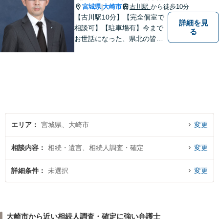
宮城県
大崎市
古川駅
から徒歩10分
|
【古川駅10分】【完全個室で
詳細を見
相談可】【駐車場有】今まで
る
お世話になった、県北の皆さ
んに弁護士として恩返しがで
きたらと考えています。 何か
お困りのことがありました
ら、お気軽にお声がけくださ
い。
エリア
宮城県、大崎市
変更
相談内容
相続・遺言、相続人調査・確定
変更
詳細条件
未選択
変更
大崎市から近い相続人調査・確定に強い弁護士