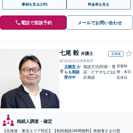
システムもお任せ【完全個室】【自衛隊前駅8分】
事例を見る(1件)
料金表を見る
電話で面談予約
メールでお問い合わせ
七尾 毅
弁護士
北海道
南3条総合法律事務所
営業時
大崎市
か
面談方法(対面・電
らも相談
話・ビデオなど)は
間：本日
受付中
応相談
定休日
相続人調査・確定
【北海道・東北エリア対応】【初回相談1時間無料】依頼者さまの思