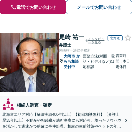
電話でお問い合わせ
メールでお問い合わせ
尾崎 祐一
北海道
インタビュ
ーを見る
弁護士
尾崎祐一法律事務所
営業時
大崎市
か
面談方法(対面・電
らも相談
話・ビデオなど)は
間：本日
受付中
応相談
定休日
相続人調査・確定
北海道エリア対応【解決実績400件以上】【初回相談無料】【弁護士
歴35年以上】不動産や相続税が絡む事案にも対応可。培ったノウハウ
を活かして迅速かつ的確に事件処理。相続の生前対策やペットの年金