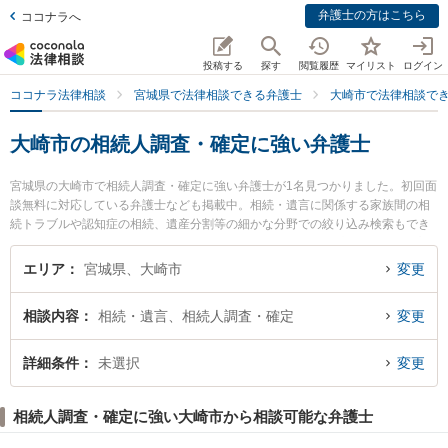
弁護士の方はこちら
ココナラへ
投稿する
探す
閲覧履歴
マイリスト
ログイン
ココナラ法律相談
宮城県で法律相談できる弁護士
大崎市で法律相談で
大崎市の相続人調査・確定に強い弁護士
宮城県の大崎市で相続人調査・確定に強い弁護士が1名見つかりました。初回面
談無料に対応している弁護士なども掲載中。相続・遺言に関係する家族間の相
続トラブルや認知症の相続、遺産分割等の細かな分野での絞り込み検索もでき
便利です。特に弁護士法人菅原・佐々木法律事務所の佐々木 康晴弁護士のプロ
フィール情報や弁護士費用、強みなどが注目されています。『大崎市で土日や
エリア
宮城県、大崎市
変更
夜間に発生した相続人調査・確定のトラブルを今すぐに弁護士に相談したい』
『相続人調査・確定のトラブル解決の実績豊富な近くの弁護士を検索したい』
相談内容
相続・遺言、相続人調査・確定
変更
『初回相談無料で相続人調査・確定を法律相談できる大崎市内の弁護士に相談
予約したい』などでお困りの相談者さんにおすすめです。
詳細条件
未選択
変更
相続人調査・確定に強い大崎市から相談可能な弁護士