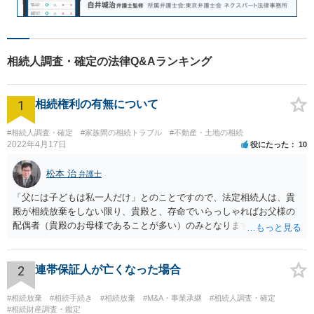
相続人調査・確定の法律Q&Aランキング
1
相続権利の有無について
#相続人調査・確定
#家族間の相続トラブル
#不動産・土地の相続
2022年4月17日
役にたった
10
松本 治
弁護士
「父には子どもは私一人だけ」とのことですので、法定相続人は、貴
殿が相続放棄をしない限り、貴殿と、存命でいらっしゃればお父様の
配偶者（貴殿のお母様であることが多い）のみとなります。遺言がな
い限り、「次男」（お父様の弟）らの相続権は発生しません。
2
連帯保証人が亡くなった場合
#相続放棄
#相続手続き
#相続放棄
#M&A・事業承継
#相続人調査・確定
#相続財産調査・鑑定