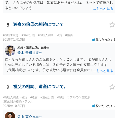
で、 さらにその配偶者は、姻族にあたりませんね。 ネットで確認され
るといいでしょう。
8
独身の伯母の相続について
#相続手続き
#遺産分割
#相続人調査・確定
#協議
2018年1月13日
役にたった
9
相続・遺言に強い弁護士
鈴木 崇裕
弁護士
亡くなった伯母さんのご兄弟をＸ，Ｙ，Ｚとします。 Ｚが伯母さんよ
り先に死亡している場合には，Ｚの子がＺと同一の立場に立ちます
（代襲相続といいます。子が複数いる場合には全員合わせてＺと同一
の取り分です。）。 Ｘ，Ｙ，Ｚ（またＺの子）はそれぞれ３分の１ず
つの相続分を有していますので， そのことを前提として，遺産分割協
議をすることになります（必ずしも３分の１ずつにしなくても，合意
9
祖父の相続、遺産について。
ができれば構いません。）。 今後の対応としては， ①伯母さんの相続
財産（遺産）の全容を整理する（預貯金，有価証券，不動産等の有無
#相続人調査・確定
#遺言
#遺産分割
#相続トラブルの代理交渉
を調べることになります。） ②相続財産に照らし，相続税の申告の準
#家族間の相続トラブル
2025年10月7日
役にたった
6
備をする（税理士の先生にご相談ください。） ③遺産分割協議をする
（ご本人同士で行っても構いませんし，弁護士に相談することもよろ
佐山 亮介
しいと思います。） ことになります。
弁護士