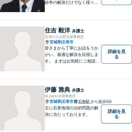
紛争の解決だけでなく様々な
トラブルで傷ついた方の心の
痛みがわかる温かさと誠実さ
を持ち合わせた弁護士です。
是非一度ご相談ください。
住吉 毅洋
弁護士
石巻のぞみ野法律事務所
宮城県
石巻市
|
皆さまから丁寧にお話をうか
詳細を見
がい、最適な解決を目指しま
る
す。 まずはお気軽にご相談く
ださい。
伊藤 雅典
弁護士
純-pure-法律事務所
宮城県
石巻市
石巻駅
から徒歩5分
|
主に石巻地域の法的問題の解
詳細を見
決に当たっております。
る