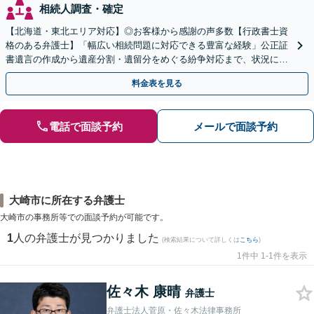
相続人調査・確定
【北海道・東北エリア対応】◎お客様から感謝の声多数【行政書士資
格のある弁護士】「幅広い相続問題に対応できる豊富な経験」公正証
書遺言の作成から遺産分割・遺留分をめぐる紛争対応まで、状況に応
じた最適な方法をご提案します【夜間相談可】
料金表を見る
電話で面談予約
メールで面談予約
大崎市に所在する弁護士
大崎市の事務所等での面談予約が可能です。
1
人の弁護士が見つかりました
(検索結果について詳しくは
こちら
)
1件中 1-1件を表示
佐々木 康晴
弁護士
弁護士法人菅原・佐々木法律事務所