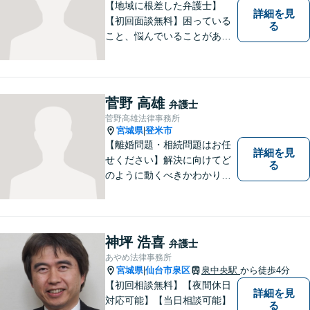
【地域に根差した弁護士】
詳細を見
【初回面談無料】困っている
る
こと、悩んでいることがあっ
たら、「こんなことで相談し
ていいのか」と悩まず、 ひと
まず弁護士に相談してみてく
ださい。離婚問題／借金問題
菅野 高雄
弁護士
／交通事故／刑事事件など、
菅野高雄法律事務所
幅広く対応。【夜間／休日対
宮城県
登米市
|
応可能】
【離婚問題・相続問題はお任
詳細を見
せください】解決に向けてど
る
のように動くべきかわかりや
すくご説明いたします。【法
テラス利用可】【事前予約で
夜間・休日対応可】お早めの
ご相談が、納得のいく解決へ
神坪 浩喜
弁護士
の第一歩です。
あやめ法律事務所
宮城県
仙台市泉区
泉中央駅
から徒歩4分
|
【初回相談無料】【夜間休日
詳細を見
対応可能】【当日相談可能】
る