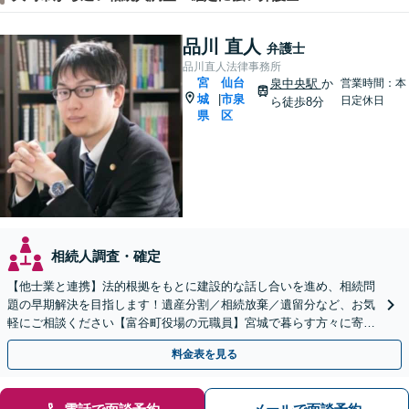
品川 直人
弁護士
品川直人法律事務所
宮
仙台
泉中央駅
か
営業時間：本
城
市泉
|
日定休日
ら徒歩8分
県
区
相続人調査・確定
【他士業と連携】法的根拠をもとに建設的な話し合いを進め、相続問
題の早期解決を目指します！遺産分割／相続放棄／遺留分など、お気
軽にご相談ください【富谷町役場の元職員】宮城で暮らす方々に寄り
添う、敷居の低い事務所です【無料駐車場あり】
料金表を見る