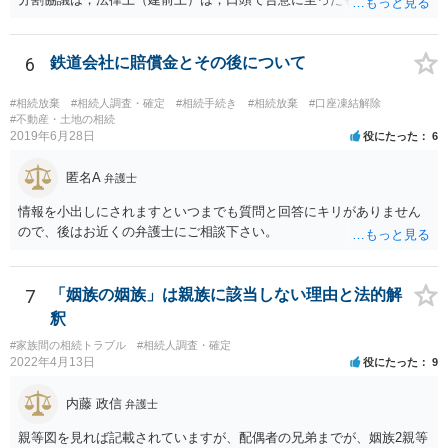
も有効です。 しかし，口頭で合意したことを立証する方法がありませ
ん。 また，不動産の名義を移転するためには，遺産分割協議書への署
名捺印を得る必要があります。 したがって，残念ながら，「ＡＢＣ間
6
鉄道会社に賠償金とその後について
の遺産分割協議が有効に成立している」という前提に基づく主張は困
難と思われます。 「ＡＢＣ間の遺産分割協議は未了のまま，ＡとＢが
#相続放棄
#相続人調査・確定
#相続手続き
#相続放棄
#口座凍結解除
死亡し，二次相続が発生した」という前提に基づいて協議を進める必
#不動産・土地の相続
2019年6月28日
役にたった
6
要があります。 もちろん，Ｃの立場としては，ＡＢＣ間の遺産分割協
議の内容を前提とした主張をすることが最も有利ですが，ＡＢの相続
匿名A
人は応じない姿勢を示していることから，実現は困難だと思います。
弁護士
主張としては維持しつつも，現実的な解決方法（遺産分割協議の落と
情報を小出しにされますといつまでも質問と回答にキリがありません
しどころ）としては，譲歩することを甘受しなければならないかもし
ので、後はお近くの弁護士にご相談下さい。
れません。
7
「姻族の姻族」は親族に該当しない理由と法的解
釈
#家族間の相続トラブル
#相続人調査・確定
2022年4月13日
役にたった
9
内藤 政信
弁護士
親等図を見れば記載されていますが、配偶者の兄弟までが、姻族2親等