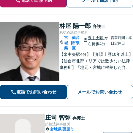
電話で面談予約
メールで面談予約
林屋 陽一郎
弁護士
あやめ法律事務所
宮
仙台
泉中央駅
か
営業時間：本
城
市泉
|
日定休日
ら徒歩4分
県
区
【泉中央駅4分】【弁護士歴10年以上】
【仙台市北部エリアでは数少ない法律
事務所】「地元・宮城に根差した弁護
活動／仙台市青葉区、泉区、富谷市、
大和町、利府町など」
電話でお問い合わせ
メールでお問い合わせ
庄司 智弥
弁護士
築館法律事務所
宮城県
栗原市
|