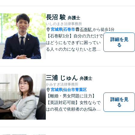
長沼 駿
弁護士
いしのまき法律事務所
宮城県
石巻市
石巻駅
から徒歩1分
|
【石巻駅1分】自分の力だけで
詳細を見
はどうにもできずに困ってい
る
る人々の力になりたいと思い
弁護士を志しました。依頼者
様に寄り添い、抱えているト
ラブルについて納得のいく解
決ができるよう、サポートい
三浦 じゅん
弁護士
たします。ぜひ一度ご相談く
かみすぎ法律事務所
ださい。
宮城県
仙台市青葉区
|
【離婚・男女問題に注力】
詳細を見
【英語対応可能】女性ならで
る
はの視点で依頼者のお悩みに
寄り添い、丁寧かつ迅速なサ
ポートをいたします。離婚・
男女問題やセクハラ事件など