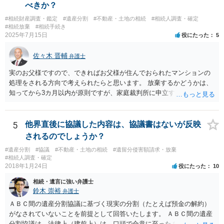
べきか？
#相続財産調査・鑑定
#遺産分割
#不動産・土地の相続
#相続人調査・確定
#相続放棄
#相続手続き
2025年7月15日
役にたった
5
佐々木 晋輔
弁護士
実のお父様ですので、できればお父様が住んでおられたマンションの
処理をされる方向で考えられたらと思います。 放棄するかどうかは、
知ってから3カ月以内が原則ですが、家庭裁判所に申立すれば3カ月の
期間を伸長することができます。 その間に、財産の状況を調査して、
放棄するかどうか決めることができます。 銀行やサラ金が数年も放置
することはありませんので、数年後に借金が発見される可能性はほぼ
5
他界直後に協議した内容は、協議書はないが反映
ありません。 なお、私が扱った相続放棄を検討していた案件で、期間
されるのでしょうか？
伸長して調査したところ、サラ金に対する過払金など相当な財産が見
#遺産分割
#協議
#不動産・土地の相続
#遺留分侵害額請求・放棄
つかったため相続したという事例がありました。
#相続人調査・確定
2018年1月24日
役にたった
10
相続・遺言に強い弁護士
鈴木 崇裕
弁護士
ＡＢＣ間の遺産分割協議に基づく現実の分割（たとえば預金の解約）
がなされていないことを前提として回答いたします。 ＡＢＣ間の遺産
分割協議は，法律上（建前上）は，口頭で合意に至ったものであって