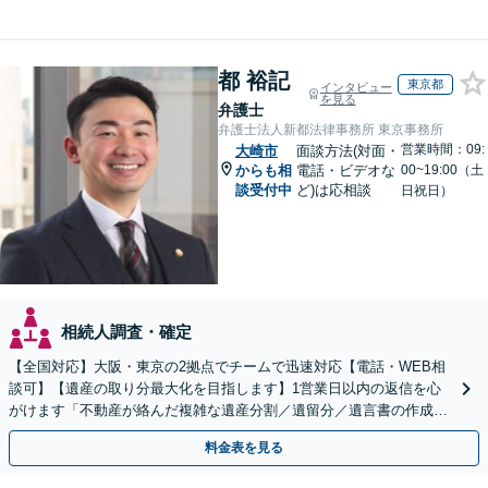
都 裕記
東京都
インタビュー
を見る
弁護士
弁護士法人新都法律事務所 東京事務所
営業時間：09:
大崎市
面談方法(対面・
からも相
電話・ビデオな
00~19:00（土
談受付中
ど)は応相談
日祝日）
相続人調査・確定
【全国対応】大阪・東京の2拠点でチームで迅速対応【電話・WEB相
談可】【遺産の取り分最大化を目指します】1営業日以内の返信を心
がけます「不動産が絡んだ複雑な遺産分割／遺留分／遺言書の作成・
執行／事業承継など、お任せください」【休日相談あり】
料金表を見る