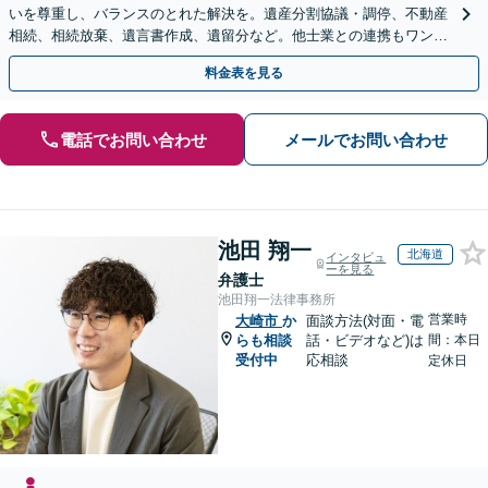
いを尊重し、バランスのとれた解決を。遺産分割協議・調停、不動産
相続、相続放棄、遺言書作成、遺留分など。他士業との連携もワンス
トップで対応します【休日・夜間面談OK】
料金表を見る
電話でお問い合わせ
メールでお問い合わせ
池田 翔一
北海道
インタビュ
ーを見る
弁護士
池田翔一法律事務所
営業時
大崎市
か
面談方法(対面・電
らも相談
話・ビデオなど)は
間：本日
受付中
応相談
定休日