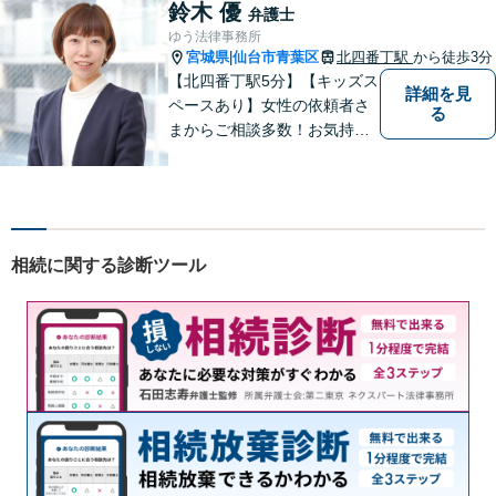
のお困り事がございました
鈴木 優
弁護士
ら、お気軽にご相談くださ
ゆう法律事務所
い。
宮城県
仙台市青葉区
北四番丁駅
から徒歩3分
|
【北四番丁駅5分】【キッズス
詳細を見
ペースあり】女性の依頼者さ
る
まからご相談多数！お気持ち
に寄り添うことを一番大切に
しています。離婚・男女問題
はお任せください！不貞慰謝
料請求／親権・養育費【労働
問題】マタハラなど女性特有
相続に関する診断ツール
のトラブルに迅速に対応【初
回相談無料】