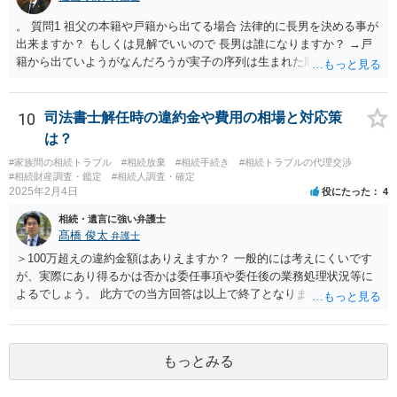
。 質問1 祖父の本籍や戸籍から出てる場合 法律的に長男を決める事が
出来ますか？ もしくは見解でいいので 長男は誰になりますか？ →戸
籍から出ていようがなんだろうが実子の序列は生まれた順ですから、
先方が後から生まれたならばお父様がお祖父様の長男です。 質問2 遺
書が腹違いの長男に向けてある場合 書かれてる内容が最優先にされる
のですか？ →遺書というのが、法律上の遺言の形式を守っている限り
10
司法書士解任時の違約金や費用の相場と対応策
はそのとおりです。 質問3 父が腹違いの長男に法律的に優位になれそ
は？
うな事はありますか？ →遺言が有効な場合、優位に立つことはできま
#家族間の相続トラブル
#相続放棄
#相続手続き
#相続トラブルの代理交渉
せんが、お祖父様が認知症であるなどの「遺言が作れないはずの事
#相続財産調査・鑑定
#相続人調査・確定
情」があるならば①遺言無効確認の訴えを起こすのは一つの手です。
2025年2月4日
役にたった
4
それができない場合は②遺留分侵害額請求で争うほかありません。 質
相続・遺言に強い弁護士
問4 相続トラブルの代理交渉は可能でしょうか。 →一般論としては可
髙橋 俊太
弁護士
能ですが、お伺いする内容ですとお祖父様が亡くなられた後に動くこ
とになるでしょう。
＞100万超えの違約金額はありえますか？ 一般的には考えにくいです
が、実際にあり得るかは否かは委任事項や委任後の業務処理状況等に
よるでしょう。 此方での当方回答は以上で終了となりますが、参考に
なりましたら幸いです。
もっとみる