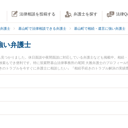
法律相談を投稿する
弁護士を探す
法律Q
弁護士
基山町で法律相談できる弁護士
基山町で相続・遺言に強い弁護士
強い弁護士
名見つかりました。休日面談や夜間面談に対応している弁護士なども掲載中。相続
検索もでき便利です。特に筑紫野基山法律事務所の尾関 大雅弁護士のプロフィール
きのトラブルを今すぐに弁護士に相談したい』『相続手続きのトラブル解決の実績
護士に相談予約したい』などでお困りの相談者さんにおすすめです。