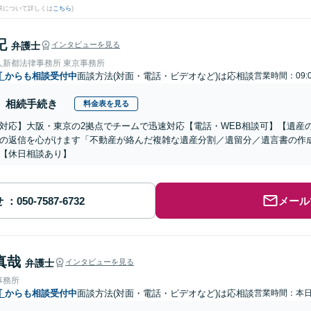
果について詳しくは
こちら
)
記
弁護士
インタビューを見る
人新都法律事務所 東京事務所
町
からも相談受付中
面談方法(対面・電話・ビデオなど)は応相談
営業時間：09:
相続手続き
料金表を見る
対応】大阪・東京の2拠点でチームで迅速対応【電話・WEB相談可】【遺産
の返信を心がけます「不動産が絡んだ複雑な遺産分割／遺留分／遺言書の作
【休日相談あり】
せ
メール
真哉
弁護士
インタビューを見る
事務所
町
からも相談受付中
面談方法(対面・電話・ビデオなど)は応相談
営業時間：本