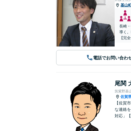
基山
長崎・
導く。
【完全
電話でお問い合わ
尾関 
筑紫野基
佐賀
【佐賀市
な連絡を
対応」【