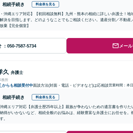
相続手続き
料金表を見る
・沖縄エリア対応】【初回相談無料】九州・熊本の相続に詳しい弁護士！地
解決を目指します。どのようなことでもご相談ください。遺産分割／不動産
放棄【完全個室】
せ
メール
孝久
弁護士
事務所
町
からも相談受付中
面談方法(対面・電話・ビデオなど)は応相談
営業時間：本
相続手続き
料金表を見る
沖縄エリア対応【弁護士歴25年以上】親族が争わないための遺言書を作りた
納得がいかないなど、相続全般のお悩みは、経験豊富な弁護士にお任せを。
す。