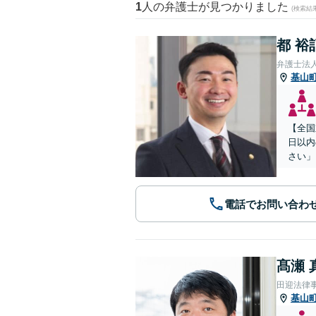
1
人の弁護士が見つかりました
(検索結
都 裕
弁護士法
基山
【全国
日以内
さい」
電話でお問い合わ
髙瀬 
田迎法律
基山