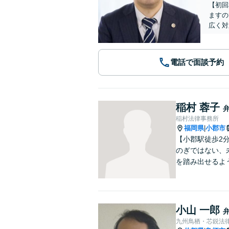
【初回
ますの
広く対
電話で面談予約
稲村 蓉子
稲村法律事務所
福岡県
小郡市
|
【小郡駅徒歩2
のぎではない、
を踏み出せるよ
小山 一郎
九州鳥栖・芯鋭法