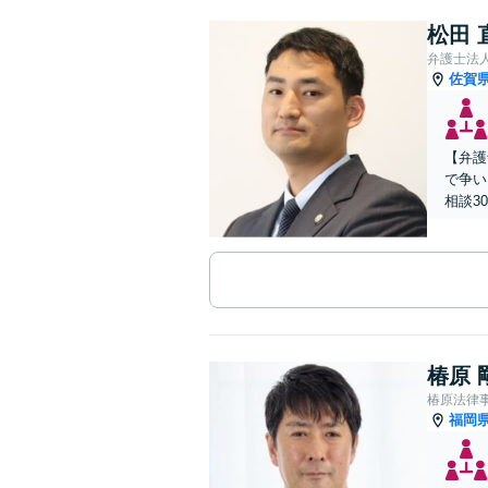
松田 
弁護士法人
佐賀
【弁護
で争い
相談3
椿原 
椿原法律
福岡