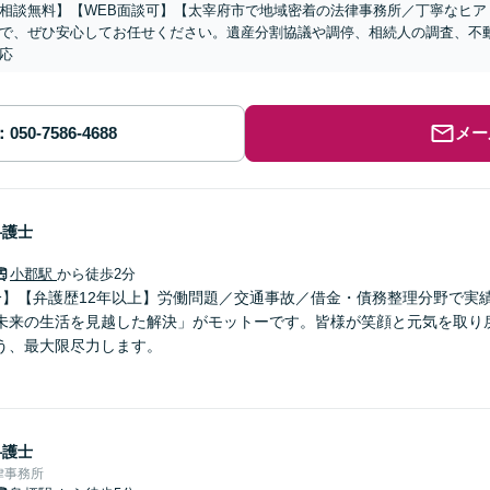
相談無料】【WEB面談可】【太宰府市で地域密着の法律事務所／丁寧なヒア
で、ぜひ安心してお任せください。遺産分割協議や調停、相続人の調査、不
応
メー
弁護士
小郡駅
から徒歩2分
分】【弁護歴12年以上】労働問題／交通事故／借金・債務整理分野で実
未来の生活を見越した解決」がモットーです。皆様が笑顔と元気を取り
う、最大限尽力します。
弁護士
律事務所