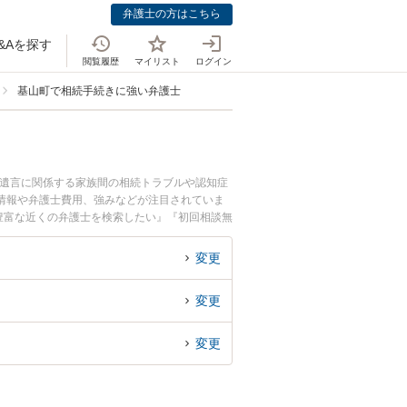
弁護士の方はこちら
&Aを探す
閲覧履歴
マイリスト
ログイン
基山町で相続手続きに強い弁護士
・遺言に関係する家族間の相続トラブルや認知症
情報や弁護士費用、強みなどが注目されていま
豊富な近くの弁護士を検索したい』『初回相談無
変更
変更
変更