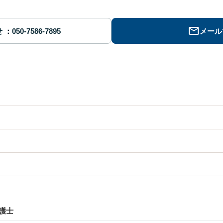
せ
メール
護士