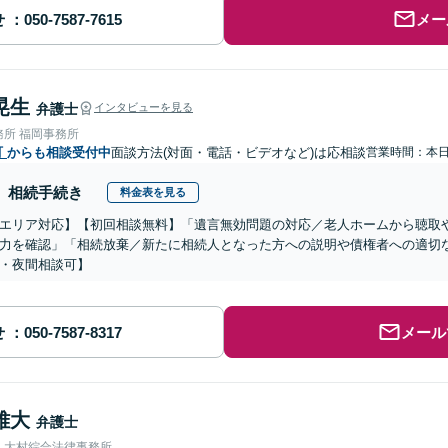
せ
メー
晃生
弁護士
インタビューを見る
務所 福岡事務所
町
からも相談受付中
面談方法(対面・電話・ビデオなど)は応相談
営業時間：本
相続手続き
料金表を見る
エリア対応】【初回相談無料】「遺言無効問題の対応／老人ホームから聴取
力を確認」「相続放棄／新たに相続人となった方への説明や債権者への適切
・夜間相談可】
せ
メール
雅大
弁護士
人大村綜合法律事務所