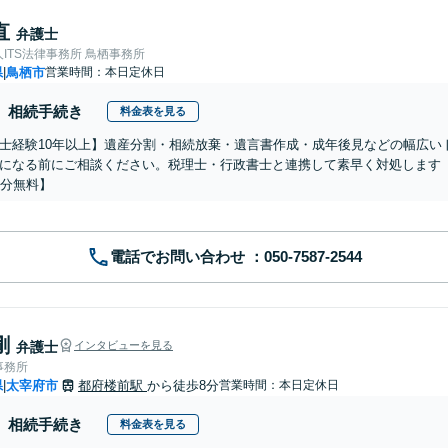
直
弁護士
ITS法律事務所 鳥栖事務所
県
鳥栖市
営業時間：本日定休日
|
相続手続き
料金表を見る
士経験10年以上】遺産分割・相続放棄・遺言書作成・成年後見などの幅広い
になる前にご相談ください。税理士・行政書士と連携して素早く対処します
0分無料】
電話でお問い合わせ
剛
弁護士
インタビューを見る
事務所
県
太宰府市
都府楼前駅
から徒歩8分
営業時間：本日定休日
|
相続手続き
料金表を見る