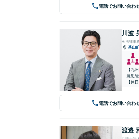
電話でお問い合わ
川波 
Hi法律事
基山
【九州
意思能
【休日
電話でお問い合わ
渡邉 
弁護士法