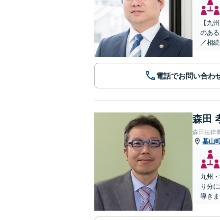
【九州
のある
／相続
電話でお問い合わ
森田 
森田法律
基山
九州・
り分に
導きま