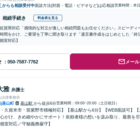
町
からも相談受付中
面談方法(対面・電話・ビデオなど)は応相談
営業時間：本
相続手続き
料金表を見る
佐賀県対応「感情的な対立が激しい相続問題もお任せください」スピーディ
時間をかけ、ご要望を丁寧に聞き取ります「遺言書作成をはじめとした「終
個室対応】
せ
メール
大雅
弁護士
山法律事務所
県
基山町
基山駅
から徒歩6分
営業時間：09:00~20:00（土日祝日）
|
・久留米市・筑紫野市積極対応】【基山駅から6分】【WEB面談可】
心がけ、きめ細やかにサポート！依頼者様の想いを汲み取り、最善を尽
個室対応／守秘義務厳守】