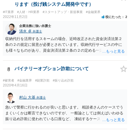
得るので、弁護士にご事情を伝えて直接相談、合意書の作成を依頼す
ります（投げ銭システム開発中です）
ることをお勧めいたします。
#IT業界
#人材・HR業界
#スタートアップ・新規事業
#金融業界
2022年11月2日
役にたった
2
企業法務に強い弁護士
清水 卓
弁護士
収納代行を活用するスキームの場合、近時改正された資金決済法第２
条の２の規定に留意が必要とされています。収納代行サービスの中に
も様々なものがあり、資金決済法第２条の２の定める一定の要件（内
閣府令で定める要件も含む）を満たす場合には、為替取引に該当する
ことが明らかにされました。 この資金決済法第２条の２の定める一
定の要件（内閣府令で定める要件も含む）については、該当条文を見
8
バイナリーオプション詐欺について
るだけではなかなか理解し難いところがあるかと思いますし、この掲
示板で回答するには限界がありますので、この分野に詳しそうな弁護
#被害者
#金融業界
#副業詐欺
#振り込め詐欺
士の方に直接相談なさってみて下さい。 （資金決済法） 第二条の二
2020年4月16日
金銭債権を有する者（以下この条において「受取人」という。）から
の委託、受取人からの金銭債権の譲受けその他これらに類する方法に
村山 大基
弁護士
より、当該金銭債権に係る債務者又は当該債務者からの委託（二以上
急いで警察に行かれるのが良いと思います。 相談者さんのケースでう
の段階にわたる委託を含む。）その他これに類する方法により支払を
まくいくかは断言できないのですが、 一般論としては例えばいわゆる
行う者から弁済として資金を受け入れ、又は他の者に受け入れさせ、
振り込め詐欺に使われている口座など、 凍結するケースもありますの
当該受取人に当該資金を移動させる行為（当該資金を当該受取人に交
で、できるだけ早く行って相談しましょう。
付することにより移動させる行為を除く。）であって、受取人が個人