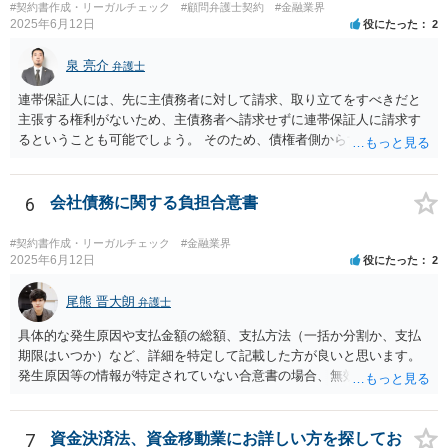
#契約書作成・リーガルチェック
#顧問弁護士契約
#金融業界
2025年6月12日
役にたった
2
泉 亮介
弁護士
連帯保証人には、先に主債務者に対して請求、取り立てをすべきだと
主張する権利がないため、主債務者へ請求せずに連帯保証人に請求す
るということも可能でしょう。 そのため、債権者側からすれば、会社
が払えない場合に連帯保証人に請求できるものではなく、どちらに請
求しても良いものとなります。
6
会社債務に関する負担合意書
#契約書作成・リーガルチェック
#金融業界
2025年6月12日
役にたった
2
尾熊 晋大朗
弁護士
具体的な発生原因や支払金額の総額、支払方法（一括か分割か、支払
期限はいつか）など、詳細を特定して記載した方が良いと思います。
発生原因等の情報が特定されていない合意書の場合、無効になるリス
クがあり得ます。 また、例えば、分割払いの場合の期限の利益喪失条
項など、合意書に記載した方が良い文言もありますので、ご注意され
た方が良いです。 合意書など法的な書面は文言によって効果が変わり
7
資金決済法、資金移動業にお詳しい方を探してお