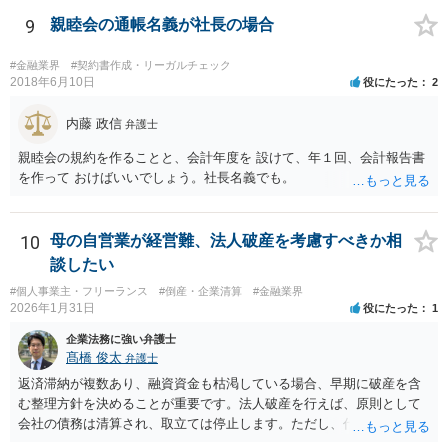
（事業として又は事業のために受取人となる場合におけるものを除
9
親睦会の通帳名義が社長の場合
く。）であることその他の内閣府令で定める要件を満たすものは、為
替取引に該当するものとする
#金融業界
#契約書作成・リーガルチェック
2018年6月10日
役にたった
2
内藤 政信
弁護士
親睦会の規約を作ることと、会計年度を 設けて、年１回、会計報告書
を作って おけばいいでしょう。社長名義でも。
10
母の自営業が経営難、法人破産を考慮すべきか相
談したい
#個人事業主・フリーランス
#倒産・企業清算
#金融業界
2026年1月31日
役にたった
1
企業法務に強い弁護士
髙橋 俊太
弁護士
返済滞納が複数あり、融資資金も枯渇している場合、早期に破産を含
む整理方針を決めることが重要です。法人破産を行えば、原則として
会社の債務は清算され、取立ては停止します。ただし、代表者が連帯
保証をしている場合は、代表者個人の破産も併せて検討が必要になる