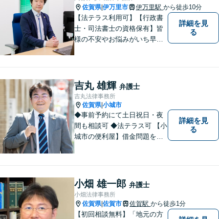
佐賀県
伊万里市
伊万里駅
から徒歩10分
|
【法テラス利用可】【行政書
詳細を見
士・司法書士の資格保有】皆
る
様の不安やお悩みがいち早く
解決できるよう、これまでの
司法書士、行政書士の経験を
活かし、誠心誠意サポートい
たします。また、依頼者様が
吉丸 雄輝
弁護士
お悩みを話しやすい環境作り
吉丸法律事務所
を心がけております。
佐賀県
小城市
|
◆事前予約にて土日祝日・夜
詳細を見
間も相談可 ◆法テラス可 【小
る
城市の便利屋】借金問題を中
心に取り組んでおります。
小畑 雄一郎
弁護士
小畑法律事務所
佐賀県
佐賀市
佐賀駅
から徒歩1分
|
【初回相談無料】「地元の方