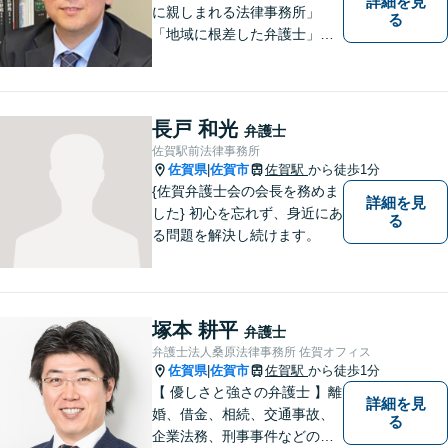
詳細を見
に親しまれる法律事務所」
る
「地域に根差した弁護士」を
目指して活動しております。
企業法務から、離婚や交通事
故、金銭トラブル、刑事事件
など幅広く対応しております
長戸 和光
弁護士
ので、まずはお気軽にご相談
佐賀駅前法律事務所
下さい。【JR佐賀駅1分】
佐賀県
佐賀市
佐賀駅
から徒歩1分
|
【子連れ相談可】
{佐賀弁護士会の会長を務めま
詳細を見
した} 初心を忘れず、身近にあ
る
る問題を解決し続けます。
塚本 耕平
弁護士
弁護士法人桑原法律事務所 佐賀オフィス
佐賀県
佐賀市
佐賀駅
から徒歩1分
|
【 優しさと強さの弁護士 】離
詳細を見
婚、借金、相続、交通事故、
る
企業法務、刑事事件などのご