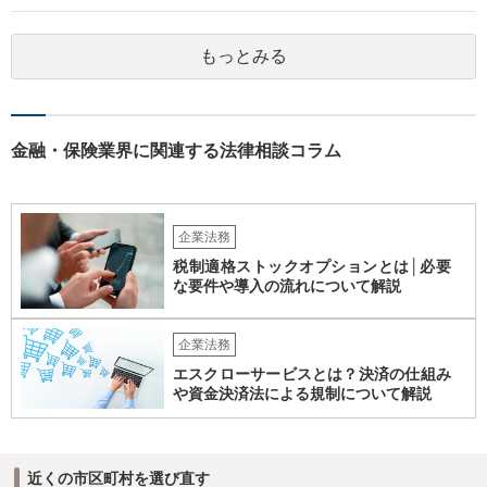
ことが多いです。放置すると責任が拡大しやすいため、北海道の法律
事務所で法人破産の実績があるところを探して速やかに相談をして、
もっとみる
資金繰り・雇用・保証の有無を整理した上で進めるのが安全です。イ
ンターネットやココナラだけでなく、北海道の弁護士会などを頼りに
すると見つかりやすいと思います。
金融・保険業界に関連する法律相談コラム
企業法務
税制適格ストックオプションとは│必要
な要件や導入の流れについて解説
企業法務
エスクローサービスとは？決済の仕組み
や資金決済法による規制について解説
近くの市区町村を選び直す