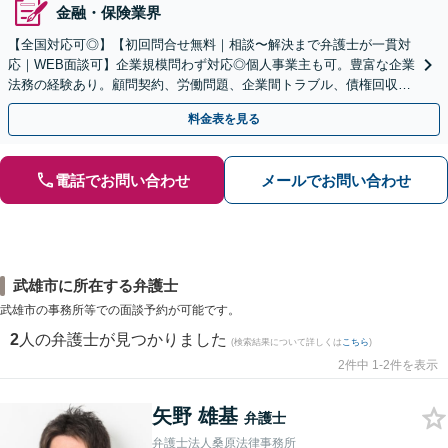
金融・保険業界
【全国対応可◎】【初回問合せ無料｜相談〜解決まで弁護士が一貫対
応｜WEB面談可】企業規模問わず対応◎個人事業主も可。豊富な企業
法務の経験あり。顧問契約、労働問題、企業間トラブル、債権回収、
契約書のリーガルチェック等、サポートします。
料金表を見る
電話でお問い合わせ
メールでお問い合わせ
武雄市に所在する弁護士
武雄市の事務所等での面談予約が可能です。
2
人の弁護士が見つかりました
(検索結果について詳しくは
こちら
)
2件中 1-2件を表示
矢野 雄基
弁護士
弁護士法人桑原法律事務所