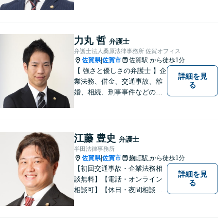
相談を承っております。まず
はお気軽にご相談ください。
チーム体制による迅速で最適
なリーガルサービスを提供い
力丸 哲
弁護士
たします。
弁護士法人桑原法律事務所 佐賀オフィス
佐賀県
佐賀市
佐賀駅
から徒歩1分
|
【 強さと優しさの弁護士 】企
詳細を見
業法務、借金、交通事故、離
る
婚、相続、刑事事件などのご
相談を承っております。まず
はお気軽にご相談ください。
チーム体制による迅速で最適
なリーガルサービスを提供い
江藤 豊史
弁護士
たします。
半田法律事務所
佐賀県
佐賀市
麹町駅
から徒歩1分
|
【初回交通事故・企業法務相
詳細を見
談無料】【電話・オンライン
る
相談可】【休日・夜間相談
可】適正・迅速、そして親身
なサービスの提供を心がけて