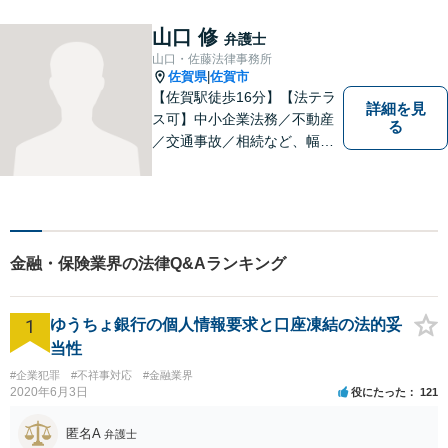
います。
山口 修
弁護士
山口・佐藤法律事務所
佐賀県
佐賀市
|
【佐賀駅徒歩16分】【法テラ
詳細を見
ス可】中小企業法務／不動産
る
／交通事故／相続など、幅広
いお困りごとに対応！依頼者
様のお気持ちやご事情に寄り
添い、適切な解決へと導きま
す。まずはお気軽にご相談く
ださい。【初回面談無料】
金融・保険業界の法律Q&Aランキング
1
ゆうちょ銀行の個人情報要求と口座凍結の法的妥
当性
#企業犯罪
#不祥事対応
#金融業界
2020年6月3日
役にたった
121
匿名A
弁護士