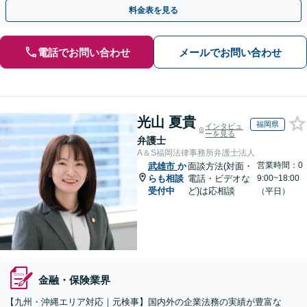
ガルサービスを提供いたします。
料金表を見る
電話でお問い合わせ
メールでお問い合わせ
光山 夏貴
福岡県
インタビュ
ーを見る
弁護士
A＆S福岡法律事務所弁護士法人
営業時間：0
武雄市
か
面談方法(対面・
らも相談
電話・ビデオな
9:00~18:00
受付中
ど)は応相談
（平日）
金融・保険業界
【九州・沖縄エリア対応｜元検事】国内外の企業法務の実績が豊富な