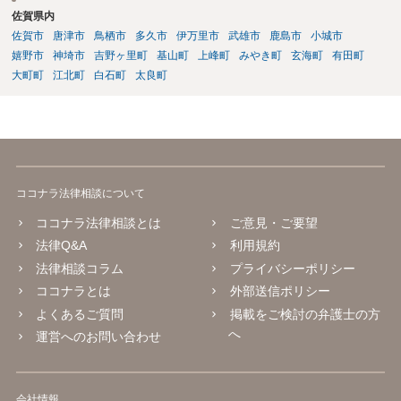
佐賀県内
佐賀市
唐津市
鳥栖市
多久市
伊万里市
武雄市
鹿島市
小城市
嬉野市
神埼市
吉野ヶ里町
基山町
上峰町
みやき町
玄海町
有田町
大町町
江北町
白石町
太良町
ココナラ法律相談について
ココナラ法律相談とは
ご意見・ご要望
法律Q&A
利用規約
法律相談コラム
プライバシーポリシー
ココナラとは
外部送信ポリシー
よくあるご質問
掲載をご検討の弁護士の方
へ
運営へのお問い合わせ
会社情報