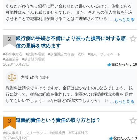
あなたがゆうちょ銀行に問い合わせたと書いているので、偽物である
可能性はみじんも感じませんでした。 また、それらの個人情報を記入
させることで犯罪利用が防げることはご理解されているとおりです。
結局あなたにはゆうちょ銀行が信用できないという前提があり、弁護
士に同意を求めているだけです。 最初の回答では分かりづらかったの
かもしれませんが、質問にわかりやすく答えると「法的に許される」
2
銀行側の手続き不備により被った損害に対する賠
が答えになります。 補足でアドバイスしておきますと、今私に反論し
償の見解を求めます
てきたその内容をゆうちょ銀行にぶつければいいとおもいます。 もっ
#不祥事対応
#慰謝料増額
#少額訴訟の相談・依頼
#個人・プライベート
とも、ぶつけられたゆうちょ銀行があなたと契約するかは法律上ゆう
#金融業界
#損害賠償増額
ちょ銀行の自由です。
2023年6月27日
役にたった
10
内藤 政信
弁護士
慰謝料は請求できそうですが、金額は些少なものになるでしょう。 銀
行に対して、従前の経緯を集約して、謝罪および慰謝料請求書を 送付
してもいいでしょう。 5万円ほどの請求でしょうか。（私見）
3
道義的責任という責任の取り方とは？
#個人事業主・フリーランス
#金融業界
#不祥事対応
2026年5月12日
役にたった
3