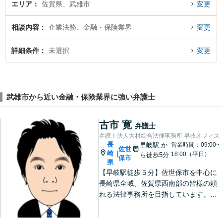
エリア
佐賀県、武雄市
変更
相談内容
企業法務、金融・保険業界
変更
詳細条件
未選択
変更
武雄市から近い金融・保険業界に強い弁護士
古市 寛
弁護士
弁護士法人大村綜合法律事務所 早岐オフィス
長
早岐駅
か
営業時間：09:00~
佐世
崎
|
18:00（平日）
ら徒歩5分
保市
県
【早岐駅徒歩５分】佐世保市を中心に
長崎県全域、佐賀県西南部の皆様の頼
れる法律事務所を目指しています。相
続・遺言、借金・債務整理、離婚・男
女問題等の身近な法律問題に注力して