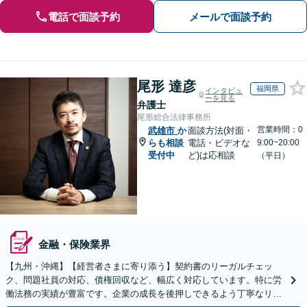
電話で面談予約
メールで面談予約
尾形 達彦
福岡県
インタビュ
ーを見る
弁護士
尾形総合法律事務所
営業時間：0
武雄市
か
面談方法(対面・
らも相談
電話・ビデオな
9:00~20:00
受付中
ど)は応相談
（平日）
金融・保険業界
【九州・沖縄】【経営者さまに寄り添う】契約書のリーガルチェッ
ク、問題社員の対応、債権回収など、幅広く対応しています。特に労
働法務の実績が豊富です。企業の成長を後押しできるよう丁寧なリー