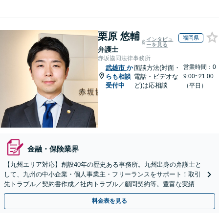
栗原 悠輔
福岡県
インタビュ
ーを見る
弁護士
赤坂協同法律事務所
営業時間：0
武雄市
か
面談方法(対面・
らも相談
電話・ビデオな
9:00~21:00
受付中
ど)は応相談
（平日）
金融・保険業界
【九州エリア対応】創設40年の歴史ある事務所。九州出身の弁護士と
して、九州の中小企業・個人事業主・フリーランスをサポート！取引
先トラブル／契約書作成／社内トラブル／顧問契約等。豊富な実績を
活かし成長をサポート【休日夜間対応】【初回相談無料】
料金表を見る