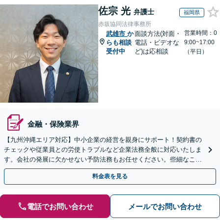
佐宗 光
弁護士
福岡県
赤坂協同法律事務所
営業時間：0
武雄市
か
面談方法(対面・
らも相談
電話・ビデオな
9:00~17:00
受付中
ど)は応相談
（平日）
金融・保険業界
【九州沖縄エリア対応】中小企業の経営を親身にサポート！契約書の
チェックや従業員との労使トラブルなど企業法務全般に対応いたしま
す。会社の発展に欠かせない予防法務もお任せください。些細なこと
もご相談ください。【初回相談無料】【夜間・休日相談可】
料金表を見る
電話でお問い合わせ
メールでお問い合わせ