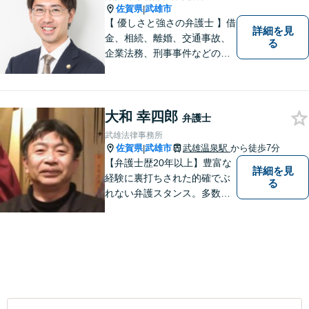
佐賀県
武雄市
|
【 優しさと強さの弁護士 】借
詳細を見
金、相続、離婚、交通事故、
る
企業法務、刑事事件などのご
相談を承っております。まず
はお気軽にご相談ください。
チーム体制による迅速で最適
なリーガルサービスを提供い
大和 幸四郎
弁護士
たします。
武雄法律事務所
佐賀県
武雄市
武雄温泉駅
から徒歩7分
|
【弁護士歴20年以上】豊富な
詳細を見
経験に裏打ちされた的確でぶ
る
れない弁護スタンス。多数の
著書・メディア出演あり。
【借金・債務整理】約2000件
の解決実績。【相続遺言】司
法書士などとも連携しワンス
トップで解決。難事件には他
弁護士と協力も。元調停委
員。