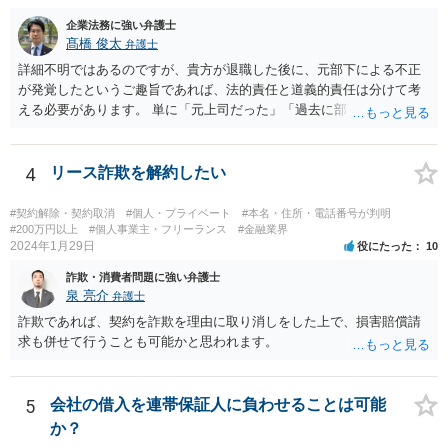
企業法務に強い弁護士
髙橋 俊太
弁護士
詳細不明ではあるのですが、貴方が退職した後に、元部下による不正
が発覚したというご趣旨であれば、法的責任と道義的責任は分けて考
える必要があります。 単に「元上司だった」「過去に部下だった」と
いうだけで、当然に１億円の損害について法的責任を負うものではあ
りません。会社が貴方に損害賠償請求をするには、在職中の管理監督
義務違反、引継ぎの不備、不正の兆候を知りながら放置したことな
4
リース詐欺を解約したい
ど、具体的な義務違反と損害との因果関係を主張・立証する必要があ
ります。なお、在職中から会計処理や現金管理の不自然さを認識して
#契約解除・契約取消
#個人・プライベート
#本名・住所・電話番号が判明
いた、部下に過度な権限を与えたまま放置していた、退職時に重要な
#200万円以上
#個人事業主・フリーランス
#金融業界
2024年1月29日
役にたった
10
情報を引き継がなかった等の事情があれば、会社から問題視される可
能性はあるでしょう。 対応としては、まず会社から何を求められてい
詐欺・消費者問題に強い弁護士
るのかを明確にすることが重要です。謝罪、調査協力、金銭負担、始
泉 亮介
弁護士
末書提出など、求められている内容によって対応は異なります。不用
詐欺であれば、契約を詐欺を理由に取り消しをした上で、損害賠償請
意に責任を認める文書を作成したり、損害負担を約束したりすること
求も併せて行うことも可能かと思われます。
は避けるべきです。一方で、在職中の業務内容、権限分掌、引継ぎ資
料、不正を認識していなかった事情を整理し、必要な範囲で調査に協
力することは考えられます。 仮に、金銭請求や責任追及を示唆されて
5
会社の借入を連帯保証人に負わせることは可能
いる場合には、会社とのやり取りを保存し、弁護士に相談したうえで
か？
対応なさった方がよいでしょう。