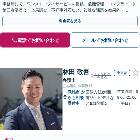
事務所にて、ワンストップのサービスを提供。危機管理・コンプラ・
第三者委員会・当局調査・不祥事対応など、複雑な課題を効果的・効
率的に解決へ。セカンドオピニオン可【休日・夜間相談可】
料金表を見る
電話でお問い合わせ
メールでお問い合わせ
林田 敬吾
東京都
インタビュ
ーを見る
弁護士
玄界灘法律事務所
営業時間：0
武雄市
か
面談方法(対面・
らも相談
電話・ビデオな
9:00~21:00
受付中
ど)は応相談
（平日）