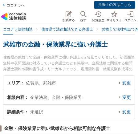
弁護士の方はこちら
ココナラへ
投稿する
探す
閲覧履歴
マイリスト
ログイン
ココナラ法律相談
佐賀県で法律相談できる弁護士
武雄市で法律相談で
武雄市の金融・保険業界に強い弁護士
佐賀県の武雄市で金融・保険業界に強い弁護士が2名見つかりました。初回面談
無料や夜間面談に対応している弁護士なども掲載中。企業法務に関係する顧問
弁護士契約や契約書作成・リーガルチェック、雇用契約書・就業規則作成等の
細かな分野での絞り込み検索もでき便利です。特に弁護士法人桑原法律事務所
の矢野 雄基弁護士や武雄法律事務所の大和 幸四郎弁護士のプロフィール情報や
エリア
佐賀県、武雄市
変更
弁護士費用、強みなどが注目されています。『武雄市で土日や夜間に発生した
金融・保険業界のトラブルを今すぐに弁護士に相談したい』『金融・保険業界
相談内容
企業法務、金融・保険業界
変更
のトラブル解決の実績豊富な近くの弁護士を検索したい』『初回相談無料で金
融・保険業界を法律相談できる武雄市内の弁護士に相談予約したい』などでお
困りの相談者さんにおすすめです。
詳細条件
未選択
変更
金融・保険業界に強い武雄市から相談可能な弁護士