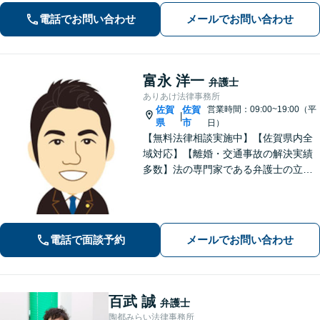
います。早期解決には、早めのご相談
電話でお問い合わせ
メールでお問い合わせ
が肝要です。
富永 洋一
弁護士
ありあけ法律事務所
佐賀
佐賀
営業時間：09:00~19:00（平
|
県
市
日）
【無料法律相談実施中】【佐賀県内全
域対応】【離婚・交通事故の解決実績
多数】法の専門家である弁護士の立場
から、依頼者様にとって最も利益とな
ることを第一に考えます。
電話で面談予約
メールでお問い合わせ
百武 誠
弁護士
陶都みらい法律事務所