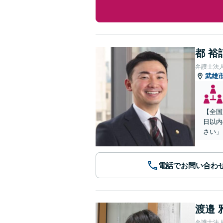
都 裕
弁護士法
武雄
【全国
日以内
さい」
電話でお問い合わ
渡邉 
弁護士法