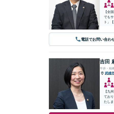
【全国
でもサ
ト」【
電話でお問い合わ
吉田 
平井・柏
武雄
【九州
ており
たしま