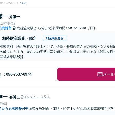
果について詳しくは
こちら
)
謙一
弁護士
合法律事務所
県
武雄市
武雄温泉駅
から徒歩8分
営業時間：09:00~17:30（平日）
|
相続財産調査・鑑定
料金表を見る
相談無料】地元密着の弁護士として、佐賀・長崎の皆さまの相続トラブル対
の解決にも注力。皆さまの意見に耳を傾け、ご納得＆ご安心できる解決を目
武雄温泉駅8分】
せ
メール
伸一
弁護士
インタビューを見る
事務所
市
からも相談受付中
面談方法(対面・電話・ビデオなど)は応相談
営業時間：09:0