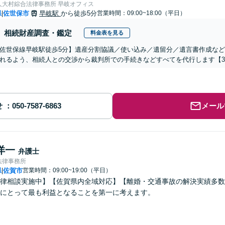
人大村綜合法律事務所 早岐オフィス
県
佐世保市
早岐駅
から徒歩5分
営業時間：09:00~18:00（平日）
|
相続財産調査・鑑定
料金表を見る
佐世保線早岐駅徒歩5分】遺産分割協議／使い込み／遺留分／遺言書作成な
れるよう、相続人との交渉から裁判所での手続きなどすべてを代行します【3
せ
メール
洋一
弁護士
法律事務所
県
佐賀市
営業時間：09:00~19:00（平日）
|
律相談実施中】【佐賀県内全域対応】【離婚・交通事故の解決実績多数
にとって最も利益となることを第一に考えます。