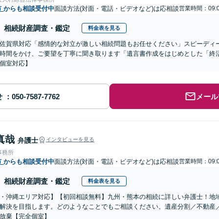
市
からも相談受付中
面談方法(対面・電話・ビデオなど)は応相談
営業時間：09:0
相続財産調査・鑑定
料金表を見る
佐賀県対応「感情的な対立が激しい相続問題もお任せください」スピーディ
時間をかけ、ご要望を丁寧に聞き取ります「遺言書作成をはじめとした「終
個室対応】
せ
メール
真哉
弁護士
インタビューを見る
事務所
市
からも相談受付中
面談方法(対面・電話・ビデオなど)は応相談
営業時間：09:0
相続財産調査・鑑定
料金表を見る
・沖縄エリア対応】【初回相談無料】九州・熊本の相続に詳しい弁護士！地
解決を目指します。どのようなことでもご相談ください。遺産分割／不動産
放棄【完全個室】