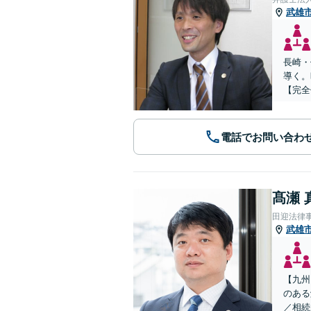
武雄
長崎・
導く。
【完全
電話でお問い合わ
髙瀬 
田迎法律
武雄
【九州
のある
／相続