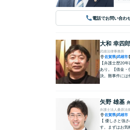
電話でお問い合わ
大和 幸四
武雄法律事務所
佐賀県
武雄市
|
【弁護士歴20
あり。【借金・
決。難事件には
矢野 雄基
弁護士法人桑原法
佐賀県
武雄市
|
【 優しさと強
す。まずはお気