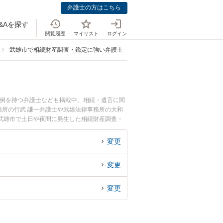
弁護士の方はこちら
&Aを探す
閲覧履歴
マイリスト
ログイン
武雄市で相続財産調査・鑑定に強い弁護士
事例を持つ弁護士なども掲載中。相続・遺言に関
所の行武 謙一弁護士や武雄法律事務所の大和
武雄市で土日や夜間に発生した相続財産調査・
『初回相談無料で相続財産調査・鑑定を法律相談
変更
変更
変更