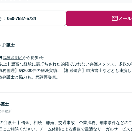
せ
メール
郎
弁護士
武雄温泉駅
から徒歩7分
年以上】豊富な経験に裏打ちされた的確でぶれない弁護スタンス。多数の
債務整理】約2000件の解決実績。【相続遺言】司法書士などとも連携
他弁護士と協力も。元調停委員。
弁護士
律事務所
さの弁護士 】借金、相続、離婚、交通事故、企業法務、刑事事件などの
軽にご相談ください。チーム体制による迅速で最適なリーガルサービス