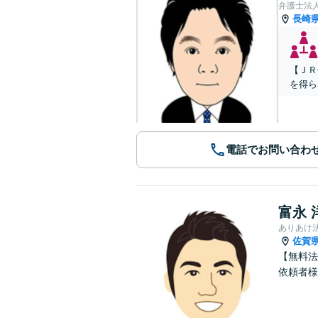
弁護士法
長崎
【ＪＲ
を得ら
電話でお問い合わ
富永 
ありあけ
佐賀
【無料法
依頼者様