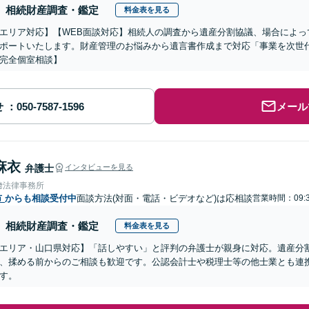
相続財産調査・鑑定
料金表を見る
エリア対応】【WEB面談対応】相続人の調査から遺産分割協議、場合によっ
ポートいたします。財産管理のお悩みから遺言書作成まで対応「事業を次世
完全個室相談】
せ
メール
麻衣
弁護士
インタビューを見る
﨑法律事務所
市
からも相談受付中
面談方法(対面・電話・ビデオなど)は応相談
営業時間：09:3
相続財産調査・鑑定
料金表を見る
エリア・山口県対応】「話しやすい」と評判の弁護士が親身に対応。遺産分
、揉める前からのご相談も歓迎です。公認会計士や税理士等の他士業とも連
す。