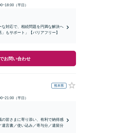
0~18:00（平日）
ーな対応で、相続問題を円満な解決へ
活」もサポート」【バリアフリー】
でお問い合わせ
熊本県
0~21:00（平日）
域の皆さまに寄り添い、有利で納得感
／遺言書／使い込み／寄与分／遺留分