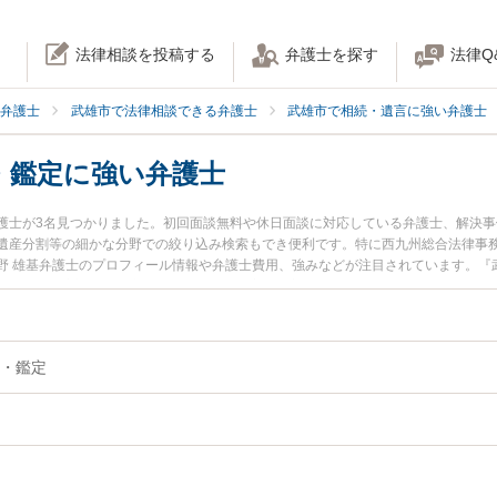
法律相談を投稿する
弁護士を探す
法律Q
弁護士
武雄市で法律相談できる弁護士
武雄市で相続・遺言に強い弁護士
・鑑定に強い弁護士
護士が3名見つかりました。初回面談無料や休日面談に対応している弁護士、解決
遺産分割等の細かな分野での絞り込み検索もでき便利です。特に西九州総合法律事務
野 雄基弁護士のプロフィール情報や弁護士費用、強みなどが注目されています。『
』『相続財産調査・鑑定のトラブル解決の実績豊富な近くの弁護士を検索したい』
どでお困りの相談者さんにおすすめです。
・鑑定