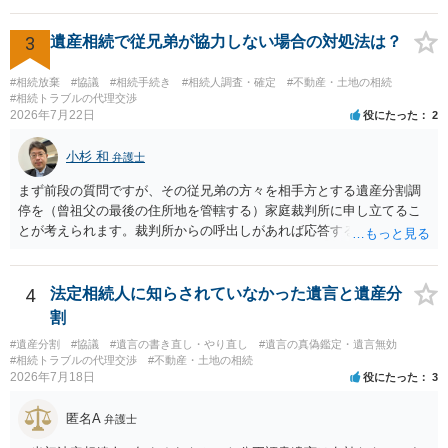
方の訴訟の主張及び立証次第ですが、 ・御祖母様の認知能力に関する
医師の意見書、筆跡鑑定 が提出されればその効力が否定される可能性
3
遺産相続で従兄弟が協力しない場合の対処法は？
はありますが、 ・伯母様自身が分割協議に加わっていること ・御祖母
様の意に反する遺産分割協議を行う実益が誰にあったかの立証が困難
#相続放棄
#協議
#相続手続き
#相続人調査・確定
#不動産・土地の相続
であること からすると、実際に遺産分割協議の効力が否定される可能
#相続トラブルの代理交渉
2026年7月22日
役にたった
2
性はそれほど高くない（立証のハードルは非常に高い）ということが
言えると思います。
小杉 和
弁護士
まず前段の質問ですが、その従兄弟の方々を相手方とする遺産分割調
停を（曾祖父の最後の住所地を管轄する）家庭裁判所に申し立てるこ
とが考えられます。裁判所からの呼出しがあれば応答する可能性がま
だあるのではないでしょうか。 後段の質問については、相続放棄は可
能と思われます。時間が思った以上にないので必要書類をてきぱきと
揃える必要があります。その点是非御注意ください。
4
法定相続人に知らされていなかった遺言と遺産分
割
#遺産分割
#協議
#遺言の書き直し・やり直し
#遺言の真偽鑑定・遺言無効
#相続トラブルの代理交渉
#不動産・土地の相続
2026年7月18日
役にたった
3
匿名A
弁護士