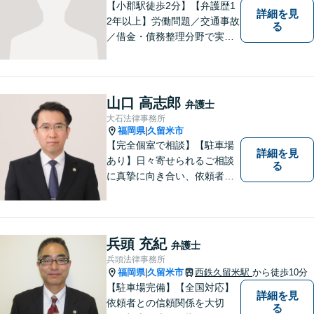
【小郡駅徒歩2分】【弁護歴1
詳細を見
2年以上】労働問題／交通事故
る
／借金・債務整理分野で実績
多数！「その場しのぎではな
い、未来の生活を見越した解
決」がモットーです。皆様が
笑顔と元気を取り戻し、新た
山口 高志郎
弁護士
な第一歩を踏み出せるよう、
大石法律事務所
最大限尽力します。
福岡県
久留米市
|
【完全個室で相談】【駐車場
詳細を見
あり】日々寄せられるご相談
る
に真摯に向き合い、依頼者の
皆様の力となることを心がけ
ています。 事業の成長を目指
す法人・個人の方々には、経
営課題の解決に向けた最適な
兵頭 充紀
弁護士
法的サポートを提供し、安定
兵頭法律事務所
した経営基盤の構築をお手伝
福岡県
久留米市
西鉄久留米駅
から徒歩10分
|
いいたします。
【駐車場完備】【全国対応】
詳細を見
依頼者との信頼関係を大切
る