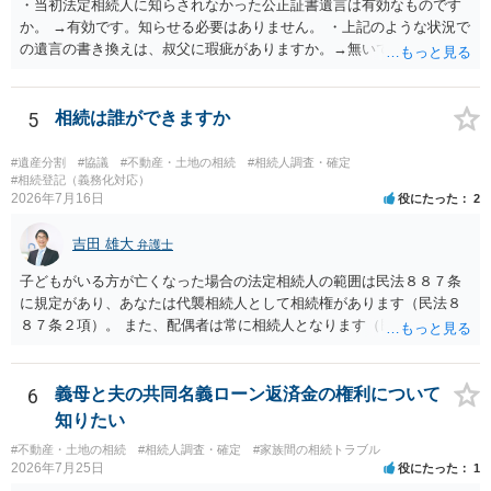
・当初法定相続人に知らされなかった公正証書遺言は有効なものです
か。 →有効です。知らせる必要はありません。 ・上記のような状況で
の遺言の書き換えは、叔父に瑕疵がありますか。→無いです。 ・分割
する場合の比率は、現状で、客観的に見てどの程度が妥当と考えられ
ますか。 →本人が自由に決められますので、どこが妥当とは言えない
です。客観的な基準もありません。 ・できれば穏やかに、分割を拒否
5
相続は誰ができますか
することはできますか。 →分割を拒否するということは、遺産はいら
ないということでしょうか。遺言で、受取を指定されててもいらない
#遺産分割
#協議
#不動産・土地の相続
#相続人調査・確定
と拒否することはできます。理由を説明する必要はありません。
#相続登記（義務化対応）
2026年7月16日
役にたった
2
吉田 雄大
弁護士
子どもがいる方が亡くなった場合の法定相続人の範囲は民法８８７条
に規定があり、あなたは代襲相続人として相続権があります（民法８
８７条２項）。 また、配偶者は常に相続人となります（民法８９０
条）。 「祖父の子供３人」の方の配偶者がご健在であれば、その方に
も相続権があります。つまり、孫５人に加えて「おじ又はおば」にも
相続権がある可能性があります。
6
義母と夫の共同名義ローン返済金の権利について
知りたい
#不動産・土地の相続
#相続人調査・確定
#家族間の相続トラブル
2026年7月25日
役にたった
1