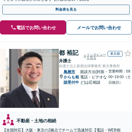
料金表を見る
電話でお問い合わせ
メールでお問い合わせ
都 裕記
東京都
インタビュー
を見る
弁護士
弁護士法人新都法律事務所 東京事務所
営業時間：09:
鳥栖市
面談方法(対面・
からも相
電話・ビデオな
00~19:00（土
談受付中
ど)は応相談
日祝日）
不動産・土地の相続
【全国対応】大阪・東京の2拠点でチームで迅速対応【電話・WEB相