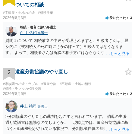
ついての相談
#不動産・土地の相続
#相続放棄
2026年8月3日
役にたった
3
相続・遺言に強い弁護士
白井 弘昭
弁護士
質問１について 相続放棄の申述が受理されますと、相談者さんは、遡
及的に（被相続人の死亡時にさかのぼって）相続人ではなくなりま
す。 よって、相談者さんは訴訟の相手方にはならなくなるので（明け
渡し請求の対象ではなくなるので）請求棄却となります。 相続放棄受
理証明を家庭裁判所で取得し、コピーを答弁書に添えて裁判所に提出
してください。 質問２について 請求棄却を求める答弁書を提出すれ
2
遺産分割協議のやり直し
ば、第１回期日は出席する必要がありません。その日は差支え（用事
があり出席できない）との記載で十分です。 質問３について 弁護士で
#家族間の相続トラブル
#遺産分割
#不動産・土地の相続
はないので、ｍｉｎｔｓでの提出の必要は無いと思います。郵送（期
#相続トラブルの代理交渉
2026年8月5日
役にたった
2
限までに届けばよい）で十分です。 詳細は、書面記載の裁判所書記官
にお問い合わせください。 以上、ご参考まで。
井上 祐司
弁護士
>分割協議のやり直しの裁判を起こすと言われています。 伯母の主張
通り協議書は無効なのでしょうか。 現時点では、遺産分割協議に基
づく不動産登記がされている状況で、分割協議自体の無効を裁判所が
認めたわけではないので、分割協議の効力に影響はありません。 先