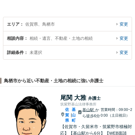
残業代請求については初回面
談無料】【土日祝・夜間相談
可】
エリア
佐賀県、鳥栖市
変更
相談内容
相続・遺言、不動産・土地の相続
変更
詳細条件
未選択
変更
鳥栖市から近い不動産・土地の相続に強い弁護士
尾関 大雅
弁護士
筑紫野基山法律事務所
佐
基
基山駅
か
営業時間：09:00~2
賀
山
|
0:00（土日祝日）
ら徒歩6分
県
町
【佐賀市・久留米市・筑紫野市積極対
応】【基山駅から6分】【WEB面談