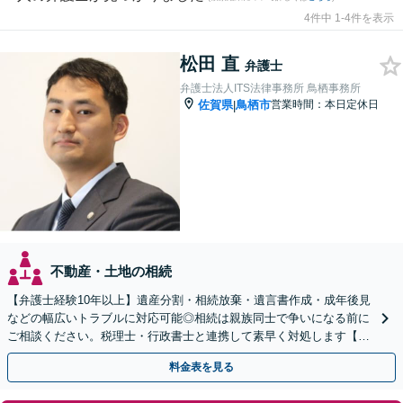
4件中 1-4件を表示
松田 直
弁護士
弁護士法人ITS法律事務所 鳥栖事務所
佐賀県
鳥栖市
営業時間：本日定休日
|
不動産・土地の相続
【弁護士経験10年以上】遺産分割・相続放棄・遺言書作成・成年後見
などの幅広いトラブルに対応可能◎相続は親族同士で争いになる前に
ご相談ください。税理士・行政書士と連携して素早く対処します【夜
間・休日の相談可能】【初回のご相談30分無料】
料金表を見る