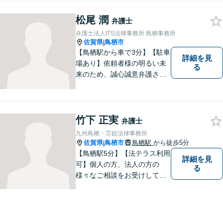
松尾 潤
弁護士
弁護士法人ITS法律事務所 鳥栖事務所
佐賀県
鳥栖市
|
【鳥栖駅から車で3分】【駐車
詳細を見
場あり】依頼者様の明るい未
る
来のため、誠心誠意弁護させ
ていただきます。弁護士とし
て、毅然とした対応を行いま
す。インターネット／刑事／
相続など、幅広い困りごとに
竹下 正実
弁護士
対応可能！【完全個室で対
九州鳥栖・芯鋭法律事務所
応】
佐賀県
鳥栖市
鳥栖駅
から徒歩5分
|
【鳥栖駅5分】【法テラス利用
詳細を見
可】個人の方、法人の方の
る
様々なご相談をお受けしてお
ります。依頼者様のお話をし
っかりお聞きし、お気持ちや
ご事情に沿った解決策をご提
案いたします。【債務整理・