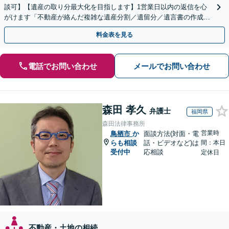
談可】【遺産の取り分最大化を目指します】1営業日以内の返信を心
がけます「不動産が絡んだ複雑な遺産分割／遺留分／遺言書の作成・
執行／事業承継など、お任せください」【休日相談あり】
料金表を見る
電話でお問い合わせ
メールでお問い合わせ
森田 孝久
弁護士
福岡県
森田法律事務所
営業時
鳥栖市
か
面談方法(対面・電
らも相談
話・ビデオなど)は
間：本日
受付中
応相談
定休日
不動産・土地の相続