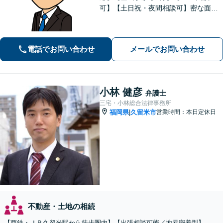
可】【土日祝・夜間相談可】密な面談
とこまめな連絡を心がけ、きめ細やか
にサポート！依頼者様の想いを汲み取
り、最善を尽くします。「相談者様に
電話でお問い合わせ
メールでお問い合わせ
寄り添い親身に対応」【個室対応／守
秘義務厳守】
小林 健彦
弁護士
三宅・小林総合法律事務所
福岡県
久留米市
営業時間：本日定休日
|
不動産・土地の相続
【西鉄・ＪＲ久留米駅から徒歩圏内】【出張相談可能／地元密着型】