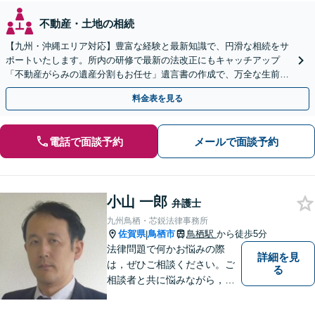
不動産・土地の相続
【九州・沖縄エリア対応】豊富な経験と最新知識で、円滑な相続をサ
ポートいたします。所内の研修で最新の法改正にもキャッチアップ
「不動産がらみの遺産分割もお任せ」遺言書の作成で、万全な生前対
策をおこないましょう【夜間・休日面談可】
料金表を見る
電話で面談予約
メールで面談予約
小山 一郎
弁護士
九州鳥栖・芯鋭法律事務所
佐賀県
鳥栖市
鳥栖駅
から徒歩5分
|
法律問題で何かお悩みの際
詳細を見
は，ぜひご相談ください。ご
る
相談者と共に悩みながら，い
い解決を目指したいと思って
おります