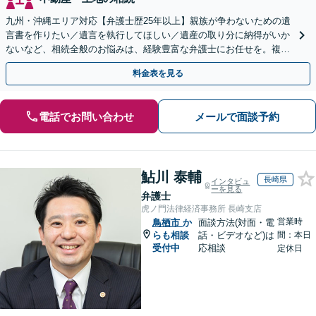
九州・沖縄エリア対応【弁護士歴25年以上】親族が争わないための遺
言書を作りたい／遺言を執行してほしい／遺産の取り分に納得がいか
ないなど、相続全般のお悩みは、経験豊富な弁護士にお任せを。複雑
な問題も粘り強く対応し、解決に導きます。
料金表を見る
電話でお問い合わせ
メールで面談予約
鮎川 泰輔
長崎県
インタビュ
ーを見る
弁護士
虎ノ門法律経済事務所 長崎支店
営業時
鳥栖市
か
面談方法(対面・電
らも相談
話・ビデオなど)は
間：本日
受付中
応相談
定休日