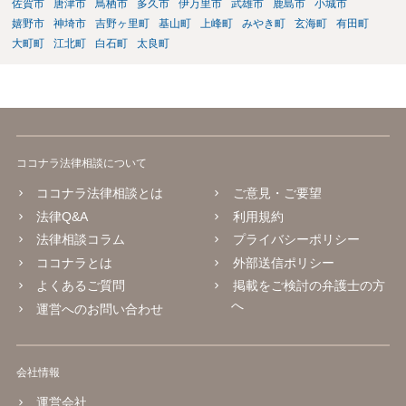
佐賀市
唐津市
鳥栖市
多久市
伊万里市
武雄市
鹿島市
小城市
嬉野市
神埼市
吉野ヶ里町
基山町
上峰町
みやき町
玄海町
有田町
大町町
江北町
白石町
太良町
ココナラ法律相談について
ココナラ法律相談とは
ご意見・ご要望
法律Q&A
利用規約
法律相談コラム
プライバシーポリシー
ココナラとは
外部送信ポリシー
よくあるご質問
掲載をご検討の弁護士の方
へ
運営へのお問い合わせ
会社情報
運営会社