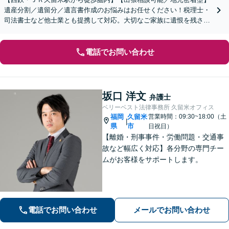
遺産分割／遺留分／遺言書作成のお悩みはお任せください！税理士・
司法書士など他士業とも提携して対応。大切なご家族に遺恨を残さな
いために、弁護士へ早めのご相談を。
電話でお問い合わせ
坂口 洋文
弁護士
ベリーベスト法律事務所 久留米オフィス
福岡
久留米
営業時間：09:30~18:00（土
|
県
市
日祝日）
【離婚・刑事事件・労働問題・交通事
故など幅広く対応】各分野の専門チー
ムがお客様をサポートします。
電話でお問い合わせ
メールでお問い合わせ