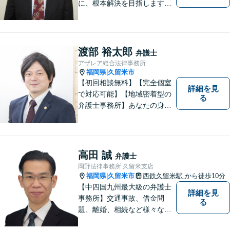
に、根本解決を目指します。
借金／離婚／刑事／労働な
ど、個人・法人問わず幅広い
お困りごとに対応可能です。
トラブルが起こったら、まず
渡部 裕太郎
弁護士
はご相談ください。【夜間対
アザレア総合法律事務所
応可】
福岡県
久留米市
|
【初回相談無料】【完全個室
詳細を見
で対応可能】【地域密着型の
る
弁護士事務所】あなたの身近
な理解者として、一つひとつ
の声にしっかりと耳を傾け、
問題解決まで丁寧にお手伝い
します！少しでもお悩みの方
高田 誠
弁護士
はお気軽にご相談ください。
岡野法律事務所 久留米支店
福岡県
久留米市
西鉄久留米駅
から徒歩10分
|
【中四国九州最大級の弁護士
詳細を見
事務所】交通事故、借金問
る
題、離婚、相続など様々な問
題について、「何度でも無