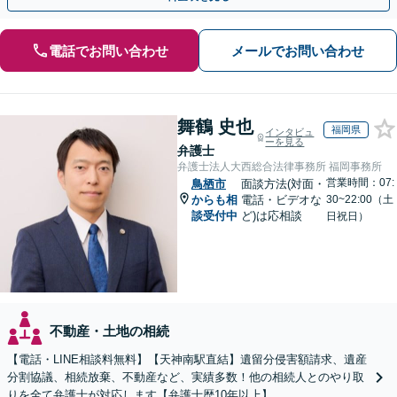
電話でお問い合わせ
メールでお問い合わせ
舞鶴 史也
福岡県
インタビュ
ーを見る
弁護士
弁護士法人大西総合法律事務所 福岡事務所
営業時間：07:
鳥栖市
面談方法(対面・
からも相
電話・ビデオな
30~22:00（土
談受付中
ど)は応相談
日祝日）
不動産・土地の相続
【電話・LINE相談料無料】【天神南駅直結】遺留分侵害額請求、遺産
分割協議、相続放棄、不動産など、実績多数！他の相続人とのやり取
りを全て弁護士が対応します【弁護士歴10年以上】