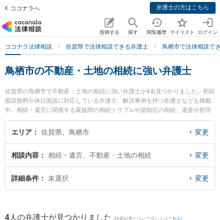
弁護士の方はこちら
ココナラへ
投稿する
探す
閲覧履歴
マイリスト
ログイン
ココナラ法律相談
佐賀県で法律相談できる弁護士
鳥栖市で法律相談で
鳥栖市の不動産・土地の相続に強い弁護士
佐賀県の鳥栖市で不動産・土地の相続に強い弁護士が4名見つかりました。初回
面談無料や休日面談に対応している弁護士、解決事例を持つ弁護士なども掲載
中。相続・遺言に関係する家族間の相続トラブルや認知症の相続、遺産分割等
の細かな分野での絞り込み検索もでき便利です。特に弁護士法人ITS法律事務所
鳥栖事務所の松田 直弁護士や九州鳥栖・芯鋭法律事務所の小山 一郎弁護士、弁
エリア
佐賀県、鳥栖市
変更
護士法人ITS法律事務所 鳥栖事務所の松尾 潤弁護士のプロフィール情報や弁護
士費用、強みなどが注目されています。『鳥栖市で土日や夜間に発生した不動
相談内容
相続・遺言、不動産・土地の相続
変更
産・土地の相続のトラブルを今すぐに弁護士に相談したい』『不動産・土地の
相続のトラブル解決の実績豊富な近くの弁護士を検索したい』『初回相談無料
で不動産・土地の相続を法律相談できる鳥栖市内の弁護士に相談予約したい』
詳細条件
未選択
変更
などでお困りの相談者さんにおすすめです。
4
人の弁護士が見つかりました
(検索結果について詳しくは
こちら
)