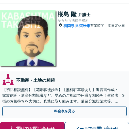
椛島 隆
弁護士
からたち法律事務所
福岡県
久留米市
営業時間：本日定休日
|
不動産・土地の相続
【初回相談無料】【花畑駅徒歩圏】【無料駐車場あり】遺言書作成・
家族信託・遺産分割協議など、早めのご相談で円滑な相続を！依頼者
様のお気持ちを大切に、真摯に取り組みます。遺留分減殺請求等、揉
めた場合も親身になって対応致します。
料金表を見る
電話でお問い合わせ
メールでお問い合わせ