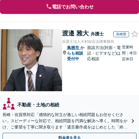
電話でお問い合わせ
渡邉 雅大
弁護士
長崎県
弁護士法人大村綜合法律事務所
営業時
鳥栖市
か
面談方法(対面・電
らも相談
話・ビデオなど)は
間：本日
受付中
応相談
定休日
不動産・土地の相続
長崎・佐賀県対応「感情的な対立が激しい相続問題もお任せくださ
い」スピーディーな対応で、相続問題を円満な解決へ導く。時間をか
け、ご要望を丁寧に聞き取ります「遺言書作成をはじめとした「終
活」もサポート」【バリアフリー】【完全個室対応】
料金表を見る