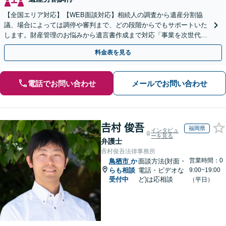
【全国エリア対応】【WEB面談対応】相続人の調査から遺産分割協
議、場合によっては調停や審判まで、どの段階からでもサポートいた
します。財産管理のお悩みから遺言書作成まで対応「事業を次世代に
引き継ぐ安心の事業承継をサポート」【完全個室相談】
料金表を見る
電話でお問い合わせ
メールでお問い合わせ
𠮷村 俊吾
福岡県
インタビュ
ーを見る
弁護士
𠮷村俊吾法律事務所
営業時間：0
鳥栖市
か
面談方法(対面・
らも相談
電話・ビデオな
9:00~19:00
受付中
ど)は応相談
（平日）