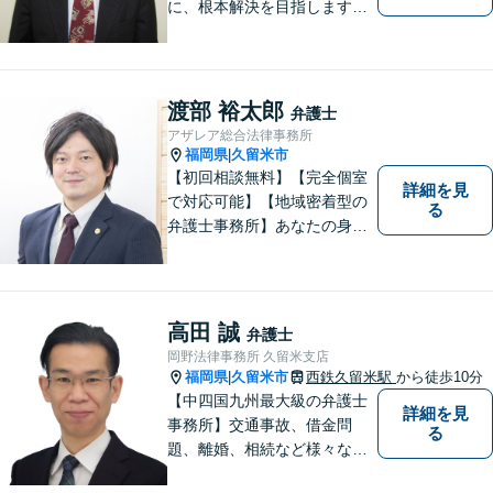
に、根本解決を目指します。
借金／離婚／刑事／労働な
ど、個人・法人問わず幅広い
お困りごとに対応可能です。
トラブルが起こったら、まず
渡部 裕太郎
弁護士
はご相談ください。【夜間対
アザレア総合法律事務所
応可】
福岡県
久留米市
|
【初回相談無料】【完全個室
詳細を見
で対応可能】【地域密着型の
る
弁護士事務所】あなたの身近
な理解者として、一つひとつ
の声にしっかりと耳を傾け、
問題解決まで丁寧にお手伝い
します！少しでもお悩みの方
高田 誠
弁護士
はお気軽にご相談ください。
岡野法律事務所 久留米支店
福岡県
久留米市
西鉄久留米駅
から徒歩10分
|
【中四国九州最大級の弁護士
詳細を見
事務所】交通事故、借金問
る
題、離婚、相続など様々な問
題について、「何度でも無