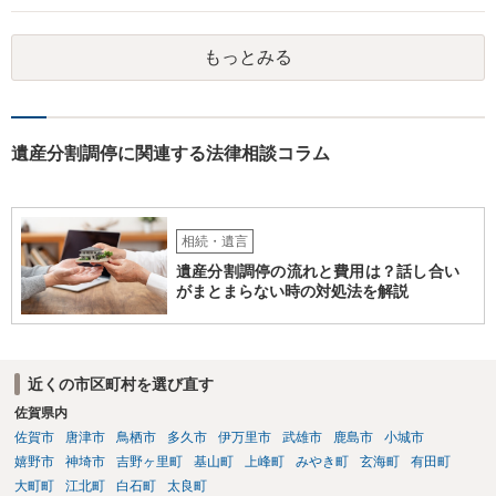
務があると思います。 倒れた弁護士が所属する弁護士会に相談さ
れた方がよいと思います。 倒れた弁護士は脳梗塞で倒れたようで
もっとみる
すが、 判断能力があり、復代理を倒れた弁護士の判断で復代理を
選任したのか 即ち、復代理人の選任は有効なのかという問題もあ
ると思います。
遺産分割調停に関連する法律相談コラム
相続・遺言
遺産分割調停の流れと費用は？話し合い
がまとまらない時の対処法を解説
近くの市区町村を選び直す
佐賀県内
佐賀市
唐津市
鳥栖市
多久市
伊万里市
武雄市
鹿島市
小城市
嬉野市
神埼市
吉野ヶ里町
基山町
上峰町
みやき町
玄海町
有田町
大町町
江北町
白石町
太良町