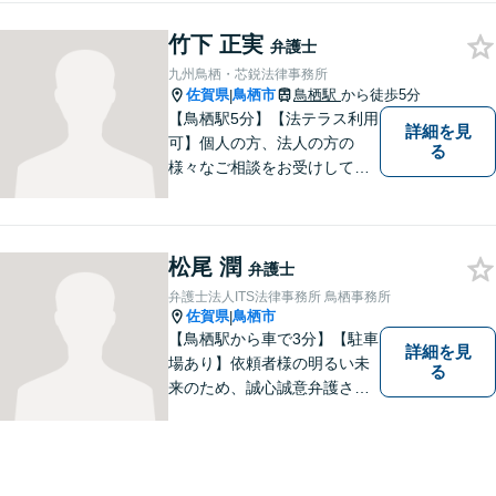
竹下 正実
弁護士
九州鳥栖・芯鋭法律事務所
佐賀県
鳥栖市
鳥栖駅
から徒歩5分
|
【鳥栖駅5分】【法テラス利用
詳細を見
可】個人の方、法人の方の
る
様々なご相談をお受けしてお
ります。依頼者様のお話をし
っかりお聞きし、お気持ちや
ご事情に沿った解決策をご提
松尾 潤
案いたします。【債務整理・
弁護士
残業代請求については初回面
弁護士法人ITS法律事務所 鳥栖事務所
談無料】【土日祝・夜間相談
佐賀県
鳥栖市
|
可】
【鳥栖駅から車で3分】【駐車
詳細を見
場あり】依頼者様の明るい未
る
来のため、誠心誠意弁護させ
ていただきます。弁護士とし
て、毅然とした対応を行いま
す。インターネット／刑事／
相続など、幅広い困りごとに