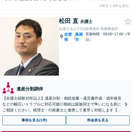
4件中 1-4件を表示
松田 直
弁護士
弁護士法人ITS法律事務所 鳥栖事務所
佐賀
鳥栖
営業時間：09:00~17:00（平
|
県
市
日）
遺産分割調停
【弁護士経験10年以上】遺産分割・相続放棄・遺言書作成・成年後見
などの幅広いトラブルに対応可能◎相続は親族同士で争いになる前に
ご相談ください。税理士・行政書士と連携して素早く対処します【夜
間・休日の相談可能】【初回のご相談30分無料】
事例を見る(1件)
料金表を見る