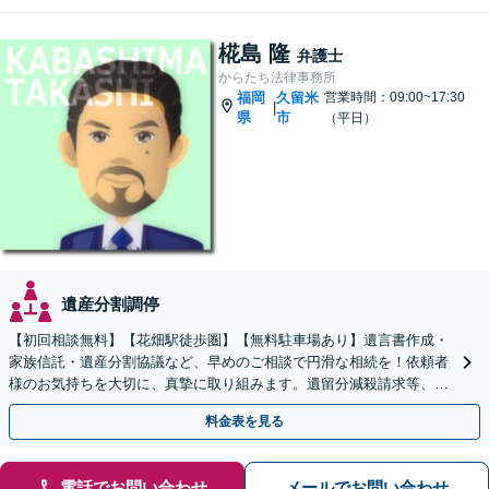
椛島 隆
弁護士
からたち法律事務所
福岡
久留米
営業時間：09:00~17:30
|
県
市
（平日）
遺産分割調停
【初回相談無料】【花畑駅徒歩圏】【無料駐車場あり】遺言書作成・
家族信託・遺産分割協議など、早めのご相談で円滑な相続を！依頼者
様のお気持ちを大切に、真摯に取り組みます。遺留分減殺請求等、揉
めた場合も親身になって対応致します。
料金表を見る
電話でお問い合わせ
メールでお問い合わせ