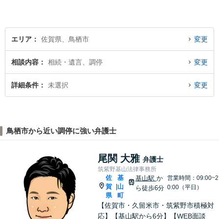
対応可能！【完全個室で対
応】
エリア
佐賀県、鳥栖市
変更
相談内容
相続・遺言、調停
変更
詳細条件
未選択
変更
鳥栖市から近い調停に強い弁護士
尾関 大雅
弁護士
筑紫野基山法律事務所
佐
基
基山駅
か
営業時間：09:00~2
賀
山
|
0:00（平日）
ら徒歩6分
県
町
【佐賀市・久留米市・筑紫野市積極対
応】【基山駅から6分】【WEB面談