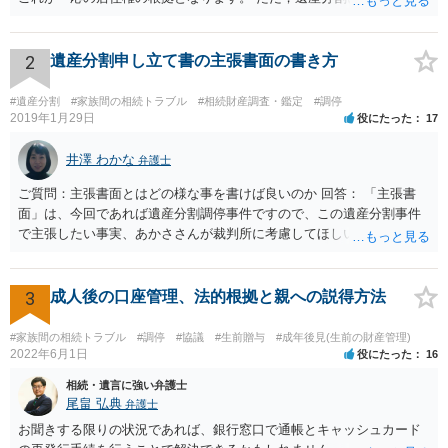
持分を父親が取得した場合，住み続けるのは難しいかも知れません。
2
遺産分割申し立て書の主張書面の書き方
#遺産分割
#家族間の相続トラブル
#相続財産調査・鑑定
#調停
2019年1月29日
役にたった
17
井澤 わかな
弁護士
ご質問：主張書面とはどの様な事を書けば良いのか 回答： 「主張書
面」は、今回であれば遺産分割調停事件ですので、この遺産分割事件
で主張したい事実、あかささんが裁判所に考慮してほしいと思う、亡
くなった方・あかささん・お姉さん間の事情などを記入することにな
ります。 もし、主張したい事実や考慮してほしい事情に関連して
資料を持っているようであれば、主張書面とは別で提出できます。も
3
成人後の口座管理、法的根拠と親への説得方法
し、お姉さんに見られたくないような資料がある場合、「非開示の希
望に関する申出書」と共に提出することも考えられます。 ご質問：書
#家族間の相続トラブル
#調停
#協議
#生前贈与
#成年後見(生前の財産管理)
いた方が良い事と書かない方が良い事 回答： お姉さんが申立書の「申
2022年6月1日
役にたった
16
立ての趣旨」のところに書いている遺産の分け方に対して意見があれ
相続・遺言に強い弁護士
ば、まずそれを書くとよいです。 次に「申立ての理由」のところに、
尾畠 弘典
弁護士
なぜ調停を申し立てたのか(例えば、あかささんと話合いが出来ない／
お聞きする限りの状況であれば、銀行窓口で通帳とキャッシュカード
決裂した、など)や亡くなった方・あかささん・お姉さん間の事情やい