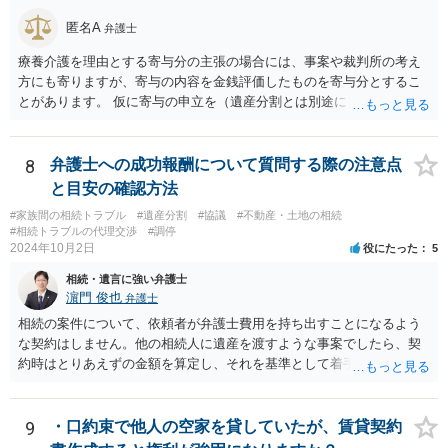
匿名A
弁護士
療養介護を理由とする寄与分の主張の場合には、事案や裁判所の考え
方にも寄りますが、寄与の内容を金銭評価したものを寄与分とするこ
とがあります。 仮に寄与の申立を（遺産分割とは別途に）して、その
ような考え方を撮るなら、必ずしも相続財産全体の評価（不動産の評
価）は不要ということもあります。 ただ、前提として、遺産分割はし
なければならないでしょうから、現実的にはいずれにせよ不動産評価
8
弁護士への成功報酬について質問する際の注意点
は必要でしょう。
と目安の確認方法
#家族間の相続トラブル
#遺産分割
#協議
#不動産・土地の相続
#相続トラブルの代理交渉
#調停
2024年10月2日
役にたった
5
相続・遺言に強い弁護士
濵門 俊也
弁護士
相続の案件について、依頼者が弁護士費用を持ち出すことになるよう
な契約はしません。他の相続人に遺産を渡すような事案でしたら、契
約時はとりあえずの金額を算定し、それを基準として着手金を設定
し、事件終了時に報酬金や追加着手金として考慮するといった契約も
あり得ます。 今後の見通しを言わないで契約はできないです。依頼者
が納得できる説明を受けるべきです。
9
・口約束で他人の空家を貸していたが、賃貸契約