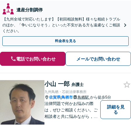
遺産分割調停
【九州全域で対応いたします】【初回相談無料】様々な相続トラブル
のほか、「争いになりそう」といった不安がある方も遠慮なくご相談
ください。
料金表を見る
電話でお問い合わせ
メールでお問い合わせ
小山 一郎
弁護士
九州鳥栖・芯鋭法律事務所
佐賀県
鳥栖市
鳥栖駅
から徒歩5分
|
法律問題で何かお悩みの際
詳細を見
は，ぜひご相談ください。ご
る
相談者と共に悩みながら，い
い解決を目指したいと思って
おります