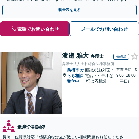
応まで、きめ細やかにサポート」【休日・夜間相談可】
料金表を見る
電話でお問い合わせ
メールでお問い合わせ
渡邉 雅大
弁護士
長崎県
弁護士法人大村綜合法律事務所
営業時間：0
鳥栖市
か
面談方法(対面・
らも相談
電話・ビデオな
9:00~18:00
受付中
ど)は応相談
（平日）
遺産分割調停
長崎・佐賀県対応「感情的な対立が激しい相続問題もお任せくださ