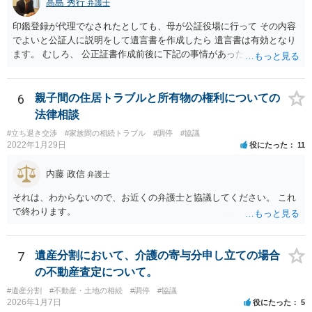
高島 秀行
弁護士
印鑑登録が代理でなされたとしても、母が公証役場に行って その内容
でよいと公証人に説明をして遺言書を作成したら 遺言書は有効となり
ます。 むしろ、 公正証書作成前後に下記の事情があったことが証明で
きれば判断能力がなく 無効だったと主張することが可能です。 翌年1
月に携帯が新しくなった母からの第一声は「ここにいたら殺される」
「面会に来てくれ」で、長男に聞くと「面会は出来ない。俺は携帯電
6
親子間の住居トラブルと所有物の権利についての
話の使い方を教える為に会っている」「母の話は聞かなくて良い」と
法律相談
電話が切れました。その後の電話でも「食事に毒が入っている」「体
#立ち退き交渉
#家族間の相続トラブル
#調停
#協議
にチップが埋められている」等、おかしかったです。 当時の診療記
2022年1月29日
役にたった
11
録、介護認定の資料、介護記録を取得して 弁護士に面談で相談された
方がよいと思います。
内藤 政信
弁護士
それは、わからないので、お近くの弁護士と協議してください。 これ
で終わります。
7
遺産分割において、介護の寄与分申し立ての場合
の不動産査定について。
#遺産分割
#不動産・土地の相続
#調停
#協議
2026年1月7日
役にたった
5