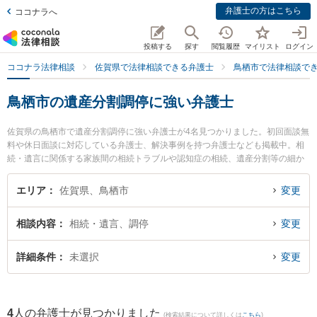
弁護士の方はこちら
ココナラへ
投稿する
探す
閲覧履歴
マイリスト
ログイン
ココナラ法律相談
佐賀県で法律相談できる弁護士
鳥栖市で法律相談で
鳥栖市の遺産分割調停に強い弁護士
佐賀県の鳥栖市で遺産分割調停に強い弁護士が4名見つかりました。初回面談無
料や休日面談に対応している弁護士、解決事例を持つ弁護士なども掲載中。相
続・遺言に関係する家族間の相続トラブルや認知症の相続、遺産分割等の細か
な分野での絞り込み検索もでき便利です。特に弁護士法人ITS法律事務所 鳥栖
事務所の松田 直弁護士や九州鳥栖・芯鋭法律事務所の小山 一郎弁護士、九州鳥
エリア
佐賀県、鳥栖市
変更
栖・芯鋭法律事務所の竹下 正実弁護士のプロフィール情報や弁護士費用、強み
などが注目されています。『鳥栖市で土日や夜間に発生した遺産分割調停のト
相談内容
相続・遺言、調停
変更
ラブルを今すぐに弁護士に相談したい』『遺産分割調停のトラブル解決の実績
豊富な近くの弁護士を検索したい』『初回相談無料で遺産分割調停を法律相談
できる鳥栖市内の弁護士に相談予約したい』などでお困りの相談者さんにおす
詳細条件
未選択
変更
すめです。
4
人の弁護士が見つかりました
(検索結果について詳しくは
こちら
)