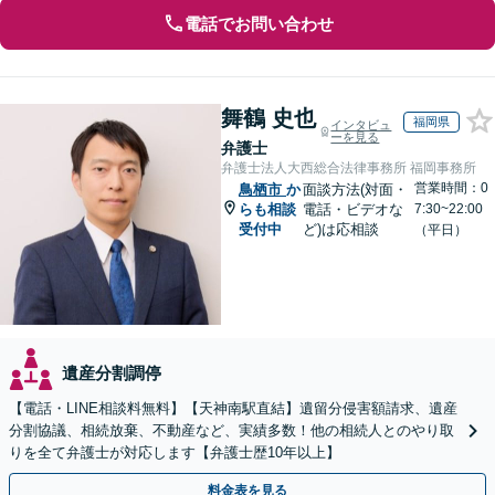
電話でお問い合わせ
舞鶴 史也
福岡県
インタビュ
ーを見る
弁護士
弁護士法人大西総合法律事務所 福岡事務所
営業時間：0
鳥栖市
か
面談方法(対面・
らも相談
電話・ビデオな
7:30~22:00
受付中
ど)は応相談
（平日）
遺産分割調停
【電話・LINE相談料無料】【天神南駅直結】遺留分侵害額請求、遺産
分割協議、相続放棄、不動産など、実績多数！他の相続人とのやり取
りを全て弁護士が対応します【弁護士歴10年以上】
料金表を見る