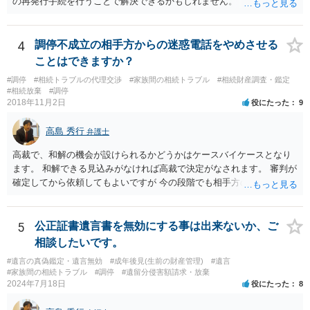
の再発行手続を行うことで解決できるかもしれません。
きさつなどが書かれていると思うので、あかささんから見てそれは違
うと感じるところは、どのように違うのか、など書くとよいです。 そ
の他、お姉さんの申立書には書かれていないけど、どのように遺産を
4
調停不成立の相手方からの迷惑電話をやめさせる
分けるかを決めるについてあかささんが重要だと考える事情があれば
(例えば、○○のときにお姉さんは亡くなった方からお金を援助してもら
ことはできますか？
った等)、それも書くとよいです。 書かない方が良いと思うことは、遺
#調停
#相続トラブルの代理交渉
#家族間の相続トラブル
#相続財産調査・鑑定
産分割に関係ない(と思われる)いきさつを沢山盛り込むことだと考えま
#相続放棄
#調停
す(あくまで遺産分割に関係することに留める方が、裁判所や調停委員
2018年11月2日
役にたった
9
の方に事情を理解してもらいやすいと思います)。
高島 秀行
弁護士
高裁で、和解の機会が設けられるかどうかはケースバイケースとなり
ます。 和解できる見込みがなければ高裁で決定がなされます。 審判が
確定してから依頼してもよいですが 今の段階でも相手方の連絡が迷惑
であれば 弁護士に依頼してもよいと思います。
5
公正証書遺言書を無効にする事は出来ないか、ご
相談したいです。
#遺言の真偽鑑定・遺言無効
#成年後見(生前の財産管理)
#遺言
#家族間の相続トラブル
#調停
#遺留分侵害額請求・放棄
2024年7月18日
役にたった
8