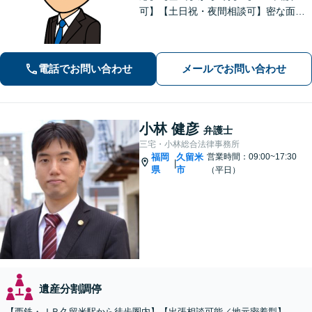
可】【土日祝・夜間相談可】密な面談
とこまめな連絡を心がけ、きめ細やか
にサポート！依頼者様の想いを汲み取
り、最善を尽くします。「相談者様に
電話でお問い合わせ
メールでお問い合わせ
寄り添い親身に対応」【個室対応／守
秘義務厳守】
小林 健彦
弁護士
三宅・小林総合法律事務所
福岡
久留米
営業時間：09:00~17:30
|
県
市
（平日）
遺産分割調停
【西鉄・ＪＲ久留米駅から徒歩圏内】【出張相談可能／地元密着型】