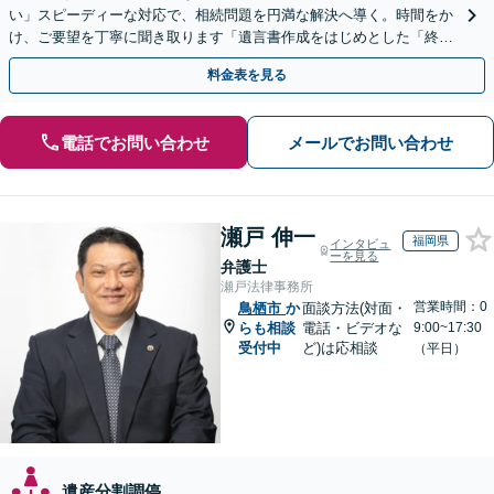
い」スピーディーな対応で、相続問題を円満な解決へ導く。時間をか
け、ご要望を丁寧に聞き取ります「遺言書作成をはじめとした「終
活」もサポート」【バリアフリー】【完全個室対応】
料金表を見る
電話でお問い合わせ
メールでお問い合わせ
瀬戸 伸一
福岡県
インタビュ
ーを見る
弁護士
瀬戸法律事務所
営業時間：0
鳥栖市
か
面談方法(対面・
らも相談
電話・ビデオな
9:00~17:30
受付中
ど)は応相談
（平日）
遺産分割調停