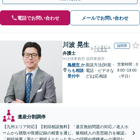
電話でお問い合わせ
メールでお問い合わせ
川波 晃生
福岡県
インタビュ
ーを見る
弁護士
Hi法律事務所 福岡事務所
営業時間：0
鳥栖市
か
面談方法(対面・
らも相談
電話・ビデオな
9:00~18:00
受付中
ど)は応相談
（平日）
遺産分割調停
【九州エリア対応】【初回相談無料】「遺言無効問題の対応／老人ホ
ームから聴取や医療記録の精査を通じ、被相続人の意思能力を確認」
「相続放棄／新たに相続人となった方への説明や債権者への適切な対