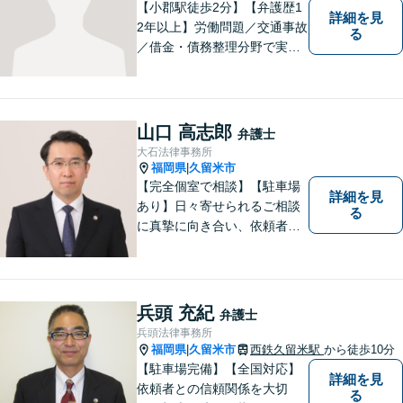
【小郡駅徒歩2分】【弁護歴1
詳細を見
2年以上】労働問題／交通事故
る
／借金・債務整理分野で実績
多数！「その場しのぎではな
い、未来の生活を見越した解
決」がモットーです。皆様が
笑顔と元気を取り戻し、新た
山口 高志郎
弁護士
な第一歩を踏み出せるよう、
大石法律事務所
最大限尽力します。
福岡県
久留米市
|
【完全個室で相談】【駐車場
詳細を見
あり】日々寄せられるご相談
る
に真摯に向き合い、依頼者の
皆様の力となることを心がけ
ています。 事業の成長を目指
す法人・個人の方々には、経
営課題の解決に向けた最適な
兵頭 充紀
弁護士
法的サポートを提供し、安定
兵頭法律事務所
した経営基盤の構築をお手伝
福岡県
久留米市
西鉄久留米駅
から徒歩10分
|
いいたします。
【駐車場完備】【全国対応】
詳細を見
依頼者との信頼関係を大切
る