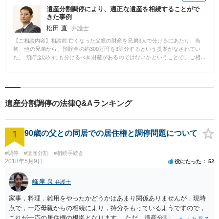
遺産分割調停により、適正な遺産を相続することがで
きた事例
松田 直
弁護士
【ご相談内容】相談前 亡くなった父親の財産を兄弟3人で分けるにあたり、当
初、他の兄弟から、預貯金の約300万円を3等分するという提案がなされてい
た。 預貯金以外にも分けるべき財産があるのではないかということで、ご相
談に来られた。 相談後 父親名義の不動産や株などの調査を行ったうえで、遺
産分割調停を行い、最終的に約2500万円相当の財産を引き継ぐことができ
た。 調停においては不動産の価格が争点になったほか、特別受益の有無も争
われたが、依頼者の主張がおおむね認められる結果となった。 弁護士からの
コメント 遺産分割は、誰しも経験する可能性のあるものです。 穏便に解決で
遺産分割調停の法律Q&Aランキング
きれば良いのですが、いったんこじれてしまうと、感情的な対立などから紛
争が長期化してしまうこともあります。 紛争が生じてしまった後はもちろん
のことですが、その前に法律の専門家である弁護士に相談することにより、
1
スムーズな解決が実現できる場合も少なくありません。 ぜひ一度、ご相談く
90歳の父との同居での居住権と調停問題について
ださい。
#調停
#遺産分割
#相続手続き
2018年5月9日
役にたった
52
峰岸 泉
弁護士
家事，料理，雑用をやったかどうかはあまり関係ありませんが，現時
点で，一応母親からの相続により，持分をもっているようですので，
これが一応の居住権の根拠となります。 ただ，遺産分割により，母の