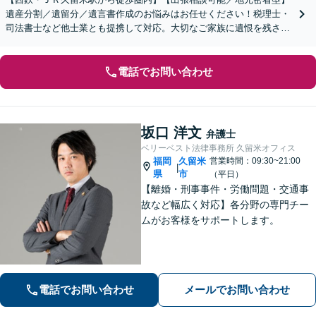
遺産分割／遺留分／遺言書作成のお悩みはお任せください！税理士・
司法書士など他士業とも提携して対応。大切なご家族に遺恨を残さな
いために、弁護士へ早めのご相談を。
電話でお問い合わせ
坂口 洋文
弁護士
ベリーベスト法律事務所 久留米オフィス
福岡
久留米
営業時間：09:30~21:00
|
県
市
（平日）
【離婚・刑事事件・労働問題・交通事
故など幅広く対応】各分野の専門チー
ムがお客様をサポートします。
電話でお問い合わせ
メールでお問い合わせ