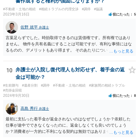
書作成すると権利が強固になりますか？
#不動産・土地の相続
#相続トラブルの代理交渉
#調停
#協議
2023年3月16日
役にたった
5
佐野 就平
弁護士
言葉足らずでした。時効取得できるのは賃借権です。所有権ではあり
ません。 物件を共有名義にすることは可能ですが、有利な事情にはな
るものの、デメリットもあり得ます。 そのあたりについては、お近く
の弁護士にご相談ください。
10
弁護士が入院し復代理人も対応せず、着手金の返
金は可能か？
#生前贈与
#遺産分割
#調停
#不動産・土地の相続
#家族間の相続トラブル
#売掛金回収
2024年9月30日
役にたった
8
高島 秀行
弁護士
最初に支払った着手金が返金されないのはなぜでしょうか？依頼した
仕事が途中でできなくなったのに、返金しなくても良いのでしょう
か？消費者が一方的に不利になる契約は無効ではありませんか？
着手金は、前の弁護士が倒れるまでにやった仕事に応じて清算する義