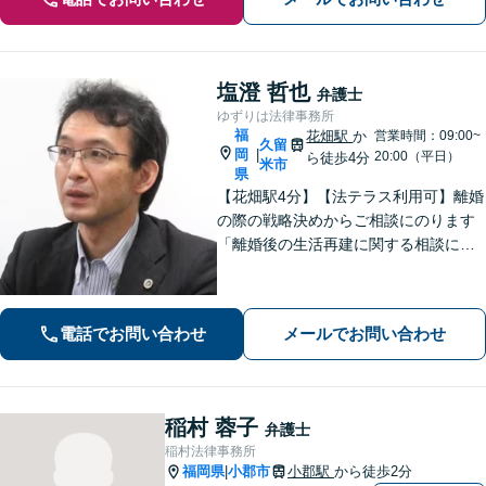
塩澄 哲也
弁護士
ゆずりは法律事務所
福
花畑駅
か
営業時間：09:00~
久留
岡
|
20:00（平日）
ら徒歩4分
米市
県
【花畑駅4分】【法テラス利用可】離婚
の際の戦略決めからご相談にのります
「離婚後の生活再建に関する相談に対
応」「不動産オーナー・管理会社さま
からのご相談に対応／滞納家賃の回収
や立ち退き・明け渡しなどの賃貸トラ
電話でお問い合わせ
メールでお問い合わせ
ブル」【顧問契約可】
稲村 蓉子
弁護士
稲村法律事務所
福岡県
小郡市
小郡駅
から徒歩2分
|