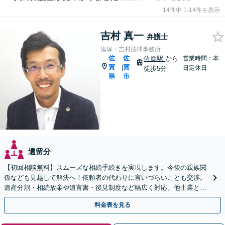
14件中 1-14件を表示
吉村 真一
弁護士
鬼塚・吉村法律事務所
佐
佐
佐賀駅
から
営業時間：本
賀
賀
|
日定休日
徒歩5分
県
市
遺留分
【初回相談無料】スムーズな相続手続きを実現します。今後の親族関
係なども見越して解決へ！依頼者の代わりに言いづらいことも交渉。
遺産分割・相続放棄や遺言書・後見制度など幅広く対応。他士業との
連携も可【夜間休日相談可】【法テラス可】
料金表を見る