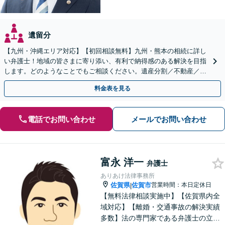
遺留分
【九州・沖縄エリア対応】【初回相談無料】九州・熊本の相続に詳し
い弁護士！地域の皆さまに寄り添い、有利で納得感のある解決を目指
します。どのようなことでもご相談ください。遺産分割／不動産／遺
言書／使い込み／寄与分／遺留分／相続放棄【完全個室】
料金表を見る
電話でお問い合わせ
メールでお問い合わせ
富永 洋一
弁護士
ありあけ法律事務所
佐賀県
佐賀市
営業時間：本日定休日
|
【無料法律相談実施中】【佐賀県内全
域対応】【離婚・交通事故の解決実績
多数】法の専門家である弁護士の立場