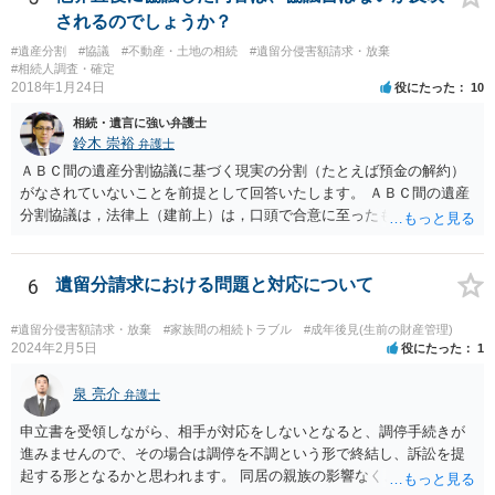
とをお勧めします。
されるのでしょうか？
#遺産分割
#協議
#不動産・土地の相続
#遺留分侵害額請求・放棄
#相続人調査・確定
2018年1月24日
役にたった
10
相続・遺言に強い弁護士
鈴木 崇裕
弁護士
ＡＢＣ間の遺産分割協議に基づく現実の分割（たとえば預金の解約）
がなされていないことを前提として回答いたします。 ＡＢＣ間の遺産
分割協議は，法律上（建前上）は，口頭で合意に至ったものであって
も有効です。 しかし，口頭で合意したことを立証する方法がありませ
ん。 また，不動産の名義を移転するためには，遺産分割協議書への署
名捺印を得る必要があります。 したがって，残念ながら，「ＡＢＣ間
6
遺留分請求における問題と対応について
の遺産分割協議が有効に成立している」という前提に基づく主張は困
難と思われます。 「ＡＢＣ間の遺産分割協議は未了のまま，ＡとＢが
#遺留分侵害額請求・放棄
#家族間の相続トラブル
#成年後見(生前の財産管理)
死亡し，二次相続が発生した」という前提に基づいて協議を進める必
2024年2月5日
役にたった
1
要があります。 もちろん，Ｃの立場としては，ＡＢＣ間の遺産分割協
議の内容を前提とした主張をすることが最も有利ですが，ＡＢの相続
泉 亮介
弁護士
人は応じない姿勢を示していることから，実現は困難だと思います。
申立書を受領しながら、相手が対応をしないとなると、調停手続きが
主張としては維持しつつも，現実的な解決方法（遺産分割協議の落と
進みませんので、その場合は調停を不調という形で終結し、訴訟を提
しどころ）としては，譲歩することを甘受しなければならないかもし
起する形となるかと思われます。 同居の親族の影響なく、というのは
れません。