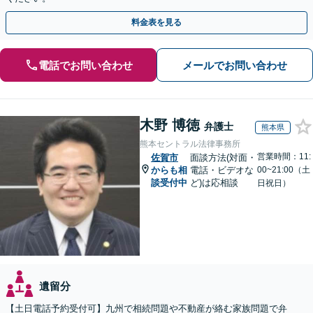
料金表を見る
電話でお問い合わせ
メールでお問い合わせ
木野 博徳
弁護士
熊本県
熊本セントラル法律事務所
営業時間：11:
佐賀市
面談方法(対面・
からも相
電話・ビデオな
00~21:00（土
談受付中
ど)は応相談
日祝日）
遺留分
【土日電話予約受付可】九州で相続問題や不動産が絡む家族問題で弁