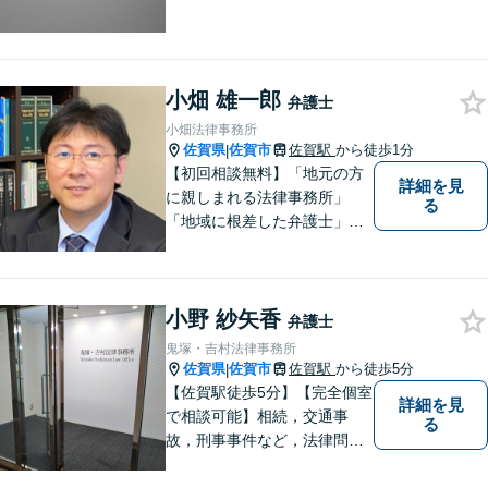
小畑 雄一郎
弁護士
小畑法律事務所
佐賀県
佐賀市
佐賀駅
から徒歩1分
|
【初回相談無料】「地元の方
詳細を見
に親しまれる法律事務所」
る
「地域に根差した弁護士」を
目指して活動しております。
企業法務から、離婚や交通事
故、金銭トラブル、刑事事件
小野 紗矢香
など幅広く対応しております
弁護士
ので、まずはお気軽にご相談
鬼塚・吉村法律事務所
下さい。【JR佐賀駅1分】
佐賀県
佐賀市
佐賀駅
から徒歩5分
|
【子連れ相談可】
【佐賀駅徒歩5分】【完全個室
詳細を見
で相談可能】相続，交通事
る
故，刑事事件など，法律問題
でお困りの方は，是非私たち