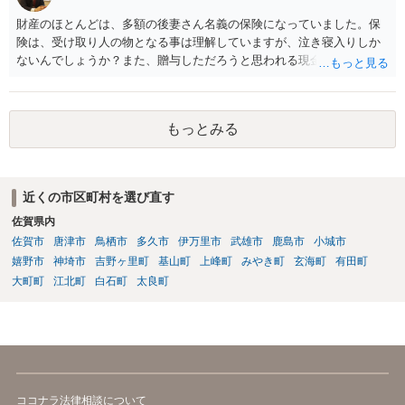
は低いと考えられます。 以上、ご参考になさってください。
財産のほとんどは、多額の後妻さん名義の保険になっていました。保
険は、受け取り人の物となる事は理解していますが、泣き寝入りしか
ないんでしょうか？また、贈与しただろうと思われる現金の引き出し
も数年ありました。この現金についても泣き寝入りしかないんでしょ
うか？ 保険は原則として受取人のものですが、遺産全体での保険金
の割合が高い場合、掛け金が一括払いで、保険金が掛け金の額と同様
もっとみる
の額の場合などは特別受益として遺留分の対象となる可能性がありま
す。 多額の現金の引き出しは、相手に渡ったかどうか、そのとき父
の判断能力など事情によります。 弁護士に面談で詳しい事情を話し
て相談された方がよいと思います。
近くの市区町村を選び直す
佐賀県内
佐賀市
唐津市
鳥栖市
多久市
伊万里市
武雄市
鹿島市
小城市
嬉野市
神埼市
吉野ヶ里町
基山町
上峰町
みやき町
玄海町
有田町
大町町
江北町
白石町
太良町
ココナラ法律相談について