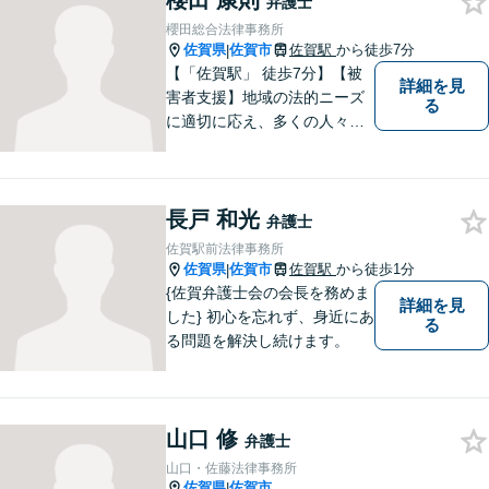
櫻田 康則
弁護士
きます。【土日夜間対応】
櫻田総合法律事務所
佐賀県
佐賀市
佐賀駅
から徒歩7分
|
【「佐賀駅」 徒歩7分】【被
詳細を見
害者支援】地域の法的ニーズ
る
に適切に応え、多くの人々の
助けとなるために、日々、弁
護活動に努めております。 依
頼者さまの心が少しでも和ら
長戸 和光
ぐように、丁寧にお悩みをお
弁護士
伺いいたします。
佐賀駅前法律事務所
佐賀県
佐賀市
佐賀駅
から徒歩1分
|
{佐賀弁護士会の会長を務めま
詳細を見
した} 初心を忘れず、身近にあ
る
る問題を解決し続けます。
山口 修
弁護士
山口・佐藤法律事務所
佐賀県
佐賀市
|