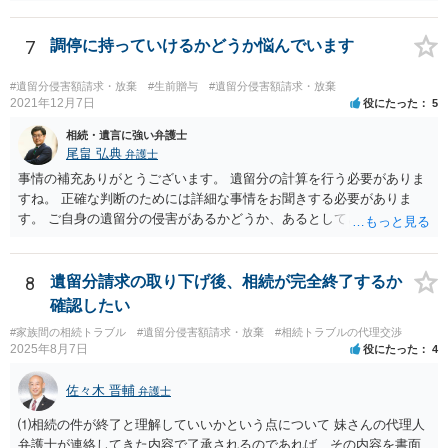
難しいでしょう。ただ、裁判や調停の中では主張等が書面で残るた
め、後からひっくり返すということは難しくなってくるかと思われま
す。 公開相談の場でのご相談については、どうしても限界が出てしま
7
調停に持っていけるかどうか悩んでいます
うため、一度個別にご相談をされることをお勧めいたします。
#遺留分侵害額請求・放棄
#生前贈与
#遺留分侵害額請求・放棄
2021年12月7日
役にたった
5
相続・遺言に強い弁護士
尾畠 弘典
弁護士
事情の補充ありがとうございます。 遺留分の計算を行う必要がありま
すね。 正確な判断のためには詳細な事情をお聞きする必要がありま
す。 ご自身の遺留分の侵害があるかどうか、あるとしてどの程度の金
額となるかを正確に把握されたいのであれば、一度お近くの弁護士に
相談されるのが良いと思います。
8
遺留分請求の取り下げ後、相続が完全終了するか
確認したい
#家族間の相続トラブル
#遺留分侵害額請求・放棄
#相続トラブルの代理交渉
2025年8月7日
役にたった
4
佐々木 晋輔
弁護士
⑴相続の件が終了と理解していいかという点について 妹さんの代理人
弁護士が連絡してきた内容で了承されるのであれば、その内容を書面