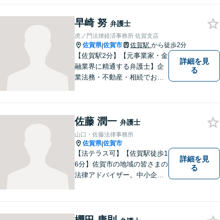
にご相談下さい。 悩みは私た
ちにお預けいただき，笑顔を
早崎 努
お持ち帰りいただけるよう，
弁護士
全力を尽くします。
虎ノ門法律経済事務所 佐賀支店
佐賀県
佐賀市
佐賀駅
から徒歩2分
|
【佐賀駅2分】【元事業家・金
詳細を見
融業界に精通する弁護士】企
る
業法務・不動産・相続でお困
りであれば、ぜひご相談くだ
さい。予防法務、紛争への対
処共に実績多数ございます。
佐藤 潤一
【士業ワンストップサービ
弁護士
ス】
山口・佐藤法律事務所
佐賀県
佐賀市
|
【法テラス可】【佐賀駅徒歩1
詳細を見
6分】佐賀市の地域の皆さまの
る
法律アドバイザー。中小企業
法務 ・不動産・交通事故な
ど、お気軽にご相談くださ
い。人生が良い方向に向くよ
う、最善を尽くさせていただ