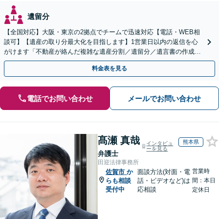
遺留分
【全国対応】大阪・東京の2拠点でチームで迅速対応【電話・WEB相
談可】【遺産の取り分最大化を目指します】1営業日以内の返信を心
がけます「不動産が絡んだ複雑な遺産分割／遺留分／遺言書の作成・
執行／事業承継など、お任せください」【休日相談あり】
料金表を見る
電話でお問い合わせ
メールでお問い合わせ
髙瀬 真哉
熊本県
インタビュ
ーを見る
弁護士
田迎法律事務所
営業時
佐賀市
か
面談方法(対面・電
らも相談
話・ビデオなど)は
間：本日
受付中
応相談
定休日