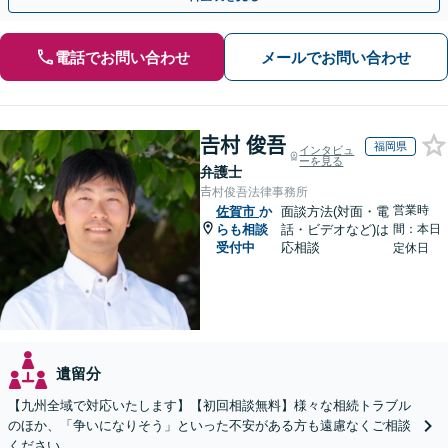
電話でお問い合わせ
メールでお問い合わせ
𠮷村 俊吾
福岡県
インタビュ
ーを見る
弁護士
𠮷村俊吾法律事務所
営業時
佐賀市
か
面談方法(対面・電
らも相談
話・ビデオなど)は
間：本日
受付中
応相談
定休日
遺留分
【九州全域で対応いたします】【初回相談無料】様々な相続トラブル
のほか、「争いになりそう」といった不安がある方も遠慮なくご相談
ください。