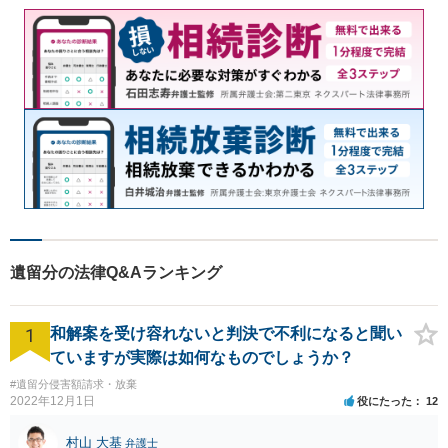
遺留分の法律Q&Aランキング
1
和解案を受け容れないと判決で不利になると聞い
ていますが実際は如何なものでしょうか？
#遺留分侵害額請求・放棄
2022年12月1日
役にたった
12
村山 大基
弁護士