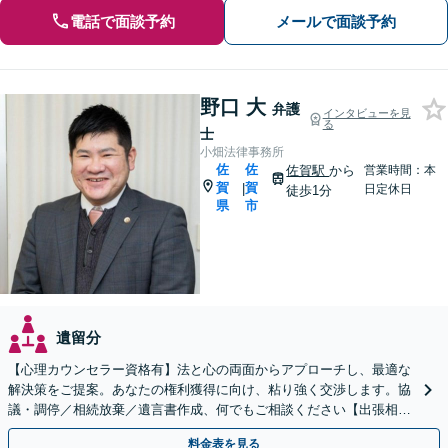
電話で面談予約
メールで面談予約
野口 大
弁護
インタビューを見
る
士
小畑法律事務所
佐
佐
佐賀駅
から
営業時間：本
賀
賀
|
日定休日
徒歩1分
県
市
遺留分
【心理カウンセラー資格有】法と心の両面からアプローチし、最適な
解決策をご提案。あなたの権利獲得に向け、粘り強く交渉します。協
議・調停／相続放棄／遺言書作成、何でもご相談ください【出張相談
可】【初回相談無料】【佐賀駅1分】
料金表を見る