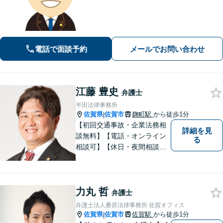
から、依頼者様にとって最も利益とな
ることを第一に考えます。
電話で面談予約
メールでお問い合わせ
江藤 豊史
弁護士
半田法律事務所
佐賀県
佐賀市
麹町駅
から徒歩1分
|
【初回交通事故・企業法務相
詳細を見
談無料】【電話・オンライン
る
相談可】【休日・夜間相談
可】適正・迅速、そして親身
なサービスの提供を心がけて
います。
力丸 哲
弁護士
弁護士法人桑原法律事務所 佐賀オフィス
佐賀県
佐賀市
佐賀駅
から徒歩1分
|