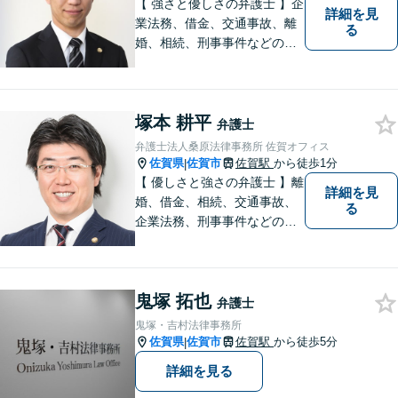
【 強さと優しさの弁護士 】企
詳細を見
業法務、借金、交通事故、離
る
婚、相続、刑事事件などのご
相談を承っております。まず
はお気軽にご相談ください。
チーム体制による迅速で最適
塚本 耕平
なリーガルサービスを提供い
弁護士
たします。
弁護士法人桑原法律事務所 佐賀オフィス
佐賀県
佐賀市
佐賀駅
から徒歩1分
|
【 優しさと強さの弁護士 】離
詳細を見
婚、借金、相続、交通事故、
る
企業法務、刑事事件などのご
相談を承っております。まず
はお気軽にご相談ください。
チーム体制による迅速で最適
鬼塚 拓也
なリーガルサービスを提供い
弁護士
たします。
鬼塚・吉村法律事務所
佐賀県
佐賀市
佐賀駅
から徒歩5分
|
詳細を見る