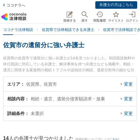
弁護士の方はこちら
ココナラへ
投稿する
探す
閲覧履歴
マイリスト
ログイン
ココナラ法律相談
佐賀県で法律相談できる弁護士
佐賀市で法律相談で
佐賀市の遺留分に強い弁護士
佐賀県の佐賀市で遺留分に強い弁護士が14名見つかりました。初回面談無料や
休日面談に対応している弁護士、解決事例を持つ弁護士なども掲載中。相続・
遺言に関係する家族間の相続トラブルや認知症の相続、遺産分割等の細かな分
野での絞り込み検索もでき便利です。特に鬼塚・吉村法律事務所の吉村 真一弁
護士や小畑法律事務所の野口 大弁護士、ありあけ法律事務所の富永 洋一弁護士
エリア
佐賀県、佐賀市
変更
のプロフィール情報や弁護士費用、強みなどが注目されています。『佐賀市で
土日や夜間に発生した遺留分のトラブルを今すぐに弁護士に相談したい』『遺
相談内容
相続・遺言、遺留分侵害額請求・放棄
変更
留分のトラブル解決の実績豊富な近くの弁護士を検索したい』『初回相談無料
で遺留分を法律相談できる佐賀市内の弁護士に相談予約したい』などでお困り
の相談者さんにおすすめです。
詳細条件
未選択
変更
14
人の弁護士が見つかりました
(検索結果について詳しくは
こちら
)