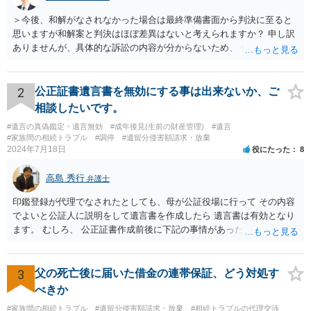
＞今後、和解がなされなかった場合は最終準備書面から判決に至ると
思いますが和解案と判決はほぼ差異はないと考えられますか？ 申し訳
ありませんが、具体的な訴訟の内容が分からないため、 何とも回答が
難しい、といわざるを得ません。 繰り返しになりますが、事情をよく
わかっている代理人弁護士に聞くか、 訴訟資料を持って面談相談に行
ってみましょう。 その上で、一般論として回答するなら、和解案と判
2
公正証書遺言書を無効にする事は出来ないか、ご
決は（ケースによって程度の差はあっても）食い違うことが多いで
相談したいです。
す。 金額は適当ですが、例えば判決で１００万円支払え、という結論
#遺言の真偽鑑定・遺言無効
#成年後見(生前の財産管理)
#遺言
になりそうな場合、 そのまま１００万円を和解案として提示しても、
#家族間の相続トラブル
#調停
#遺留分侵害額請求・放棄
判決と変わらないなら払う側としてはあまり和解に応じようという気
2024年7月18日
役にたった
8
にはなりにくいです。 他方で、７０万円で和解を提示した場合、 「こ
のまま判決で１００万円支払いとなるより、７０万円でまとめた方が
高島 秀行
弁護士
マシ」ということで、 合意の可能性が出てきます。 応じるかどうか
は、判決になったらどうなりそうか、という点についての検討が不可
印鑑登録が代理でなされたとしても、母が公証役場に行って その内容
欠ですので、 初めに述べた通り、代理人と相談するか、資料を持って
でよいと公証人に説明をして遺言書を作成したら 遺言書は有効となり
面談相談に行ってみることをお勧めします。
ます。 むしろ、 公正証書作成前後に下記の事情があったことが証明で
きれば判断能力がなく 無効だったと主張することが可能です。 翌年1
月に携帯が新しくなった母からの第一声は「ここにいたら殺される」
「面会に来てくれ」で、長男に聞くと「面会は出来ない。俺は携帯電
3
父の死亡後に届いた借金の連帯保証、どう対処す
話の使い方を教える為に会っている」「母の話は聞かなくて良い」と
べきか
電話が切れました。その後の電話でも「食事に毒が入っている」「体
#家族間の相続トラブル
#遺留分侵害額請求・放棄
#相続トラブルの代理交渉