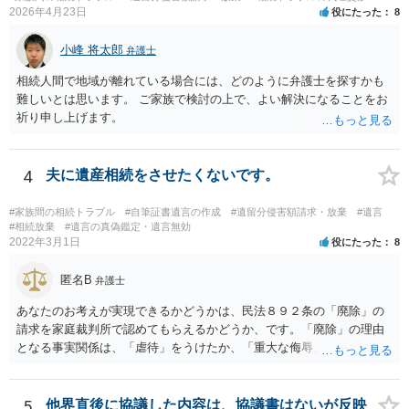
にチップが埋められている」等、おかしかったです。 当時の診療記
2026年4月23日
役にたった
8
録、介護認定の資料、介護記録を取得して 弁護士に面談で相談された
方がよいと思います。
小峰 将太郎
弁護士
相続人間で地域が離れている場合には、どのように弁護士を探すかも
難しいとは思います。 ご家族で検討の上で、よい解決になることをお
祈り申し上げます。
4
夫に遺産相続をさせたくないです。
#家族間の相続トラブル
#自筆証書遺言の作成
#遺留分侵害額請求・放棄
#遺言
#相続放棄
#遺言の真偽鑑定・遺言無効
2022年3月1日
役にたった
8
匿名B
弁護士
あなたのお考えが実現できるかどうかは、民法８９２条の「廃除」の
請求を家庭裁判所で認めてもらえるかどうか、です。「廃除」の理由
となる事実関係は、「虐待」をうけたか、「重大な侮辱」を受けた
か、推定相続人たる夫に「その他著しい非行」があったか否かです。
「廃除」は遺言でも可能です（民法８９３条）。 弁護士に具体的な事
情を話して相談して、「廃除」が可能か、実際に法律相談を受けるこ
5
他界直後に協議した内容は、協議書はないが反映