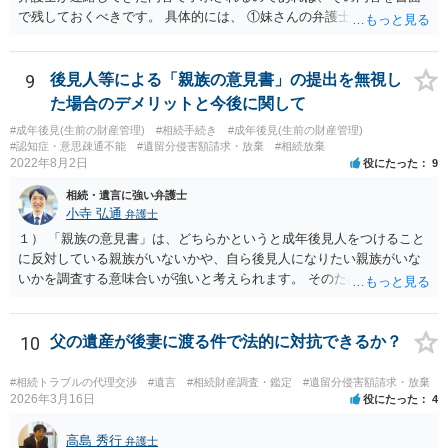
で残しておくべきです。 具体的には、 ①妹さんの弁護士に対して、連
絡してきた内容（遺留分請求は取り下げる、唯一執行されていない母
の預金を振り込めば終了など）を記載した合意書等の書面を作成して
もらう。 ②相談者様はその書面の内容をしっかり確認する。納得でき
9
後見人等による「親族の意見書」の提出を無視し
ない部分があれば、説明を求めたり、修正を求める。 なお、相続に
た場合のデメリットと今後に関して
関してお互いに債権債務がないことを確認する旨を記載してもらいま
#成年後見(生前の財産管理)
#相続手続き
#成年後見(生前の財産管理)
しょう。その記載があれば、相続の件は終了となります。 ③合意書等
#認知症・意思疎通不能
#遺留分侵害額請求・放棄
#相続放棄
が納得できる内容になれば、お互いに署名捺印する。 という流れで
2022年8月2日
役にたった
9
す。 合意書等に署名捺印してもいいか不安があるようでしたら、署名
相続・遺言に強い弁護士
捺印する前に、相談者様も別の弁護士に相談して確認してもらうので
小寺 弘通
弁護士
もいいと思います。 ⑵振込先が弁護士宛であることについて 代理人弁
護士の預り口座を振込先とするのはよくあることです。 問題ないと思
１） 「親族の意見書」は、どちらかというと成年後見人をつけること
います。
に反対している親族がいないかや、自ら後見人になりたい親族がいな
いかを調査する意味合いが強いと考えられます。 そのため、ご相談の
ご事情であれば無視してしまっても特に不都合はないと考えられま
す。 ２） 場合によっては、介護や被後見人の財産の処分等に関して、
後見人から相談があることも考えられます。 また、お祖母さんがお亡
10
父の遺産が後妻に渡る件で法的に対抗できるか？
くなりになった場合、相続人となる可能性がありますが、 その場合は
相続放棄されれば問題ありません。 ３） 完全に拒否する方法はないか
#相続トラブルの代理交渉
#遺言
#相続財産調査・鑑定
#遺留分侵害額請求・放棄
もしれませんが、 関わりを持ちたくないとのことでしたら、親族の意
2026年3月16日
役にたった
4
見書にその旨を記載して提出しておけば良いかも知れません。 後見人
としても、関わりを拒否している親族にあえて連絡をしてくる可能性
高島 秀行
弁護士