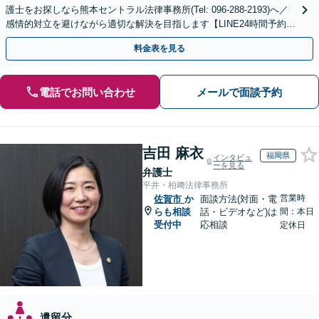
護士をお探しなら熊本セントラル法律事務所(Tel: 096-288-2193)へ／
感情的対立を避けながら適切な解決を目指します【LINE24時間予約受
付可】【休日・夜間相談可】
料金表を見る
電話でお問い合わせ
メールで面談予約
吉田 麻衣
福岡県
インタビュ
ーを見る
弁護士
平井・柏﨑法律事務所
営業時
佐賀市
か
面談方法(対面・電
らも相談
話・ビデオなど)は
間：本日
受付中
応相談
定休日
遺留分