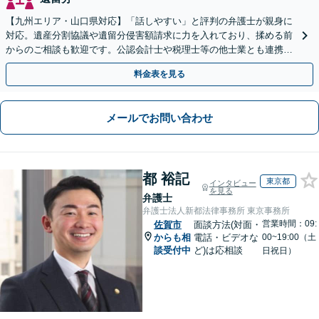
【九州エリア・山口県対応】「話しやすい」と評判の弁護士が親身に
対応。遺産分割協議や遺留分侵害額請求に力を入れており、揉める前
からのご相談も歓迎です。公認会計士や税理士等の他士業とも連携
し、円満な解決を全力でサポートいたします。
料金表を見る
メールでお問い合わせ
都 裕記
東京都
インタビュー
を見る
弁護士
弁護士法人新都法律事務所 東京事務所
営業時間：09:
佐賀市
面談方法(対面・
からも相
電話・ビデオな
00~19:00（土
談受付中
ど)は応相談
日祝日）