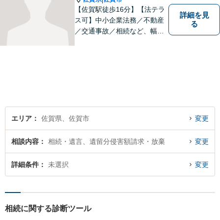
【佐賀駅徒歩16分】【法テラ
詳細を見
ス可】中小企業法務／不動産
る
／交通事故／相続など、幅広
いお困りごとに対応！依頼者
様のお気持ちやご事情に寄り
添い、適切な解決へと導きま
す。まずはお気軽にご相談く
ださい。【初回面談無料】
エリア
佐賀県、佐賀市
変更
相談内容
相続・遺言、遺留分侵害額請求・放棄
変更
詳細条件
未選択
変更
相続に関する診断ツール