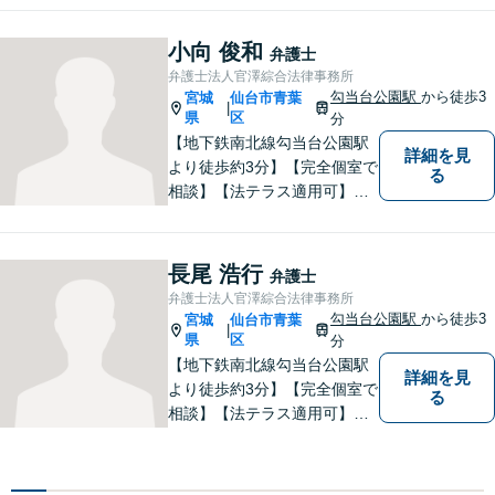
争解決を目指す一方で、でき
る限り円満な結果が実現する
小向 俊和
弁護士
ことも心がけています。法律
弁護士法人官澤綜合法律事務所
問題でお困りの方はお気軽に
勾当台公園駅
から徒歩3
宮城
仙台市青葉
|
ご相談ください。
県
区
分
【地下鉄南北線勾当台公園駅
詳細を見
より徒歩約3分】【完全個室で
る
相談】【法テラス適用可】
様々な問題について、よりよ
い解決を目指し、依頼者の方
とともに解決に向けて歩んで
長尾 浩行
弁護士
いきたいと思います。法律問
弁護士法人官澤綜合法律事務所
題でお困りの方はお気軽にご
勾当台公園駅
から徒歩3
宮城
仙台市青葉
|
相談ください。
県
区
分
【地下鉄南北線勾当台公園駅
詳細を見
より徒歩約3分】【完全個室で
る
相談】【法テラス適用可】民
間企業でサラリーマンを経験
しております。 その経験を活
かし依頼者の立場に立った事