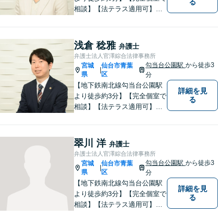
る
相談】【法テラス適用可】ト
ラブルにあってもなかなか声
を上げられない方々が安心し
て暮らせるよう少しでも力に
浅倉 稔雅
弁護士
なりたいと思っています。法
弁護士法人官澤綜合法律事務所
律問題でお困りの方はお気軽
勾当台公園駅
から徒歩3
宮城
仙台市青葉
|
にご相談ください。
県
区
分
【地下鉄南北線勾当台公園駅
詳細を見
より徒歩約3分】【完全個室で
る
相談】【法テラス適用可】十
分な準備と誠実な対応を心が
けております。法律問題でお
困りの方はお気軽にご相談く
翠川 洋
弁護士
ださい。
弁護士法人官澤綜合法律事務所
勾当台公園駅
から徒歩3
宮城
仙台市青葉
|
県
区
分
【地下鉄南北線勾当台公園駅
詳細を見
より徒歩約3分】【完全個室で
る
相談】【法テラス適用可】案
件に応じて迅速かつ的確な紛