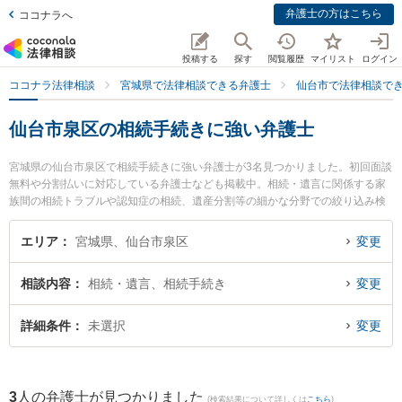
弁護士の方はこちら
ココナラへ
投稿する
探す
閲覧履歴
マイリスト
ログイン
ココナラ法律相談
宮城県で法律相談できる弁護士
仙台市で法律相談で
仙台市泉区の相続手続きに強い弁護士
宮城県の仙台市泉区で相続手続きに強い弁護士が3名見つかりました。初回面談
無料や分割払いに対応している弁護士なども掲載中。相続・遺言に関係する家
族間の相続トラブルや認知症の相続、遺産分割等の細かな分野での絞り込み検
索もでき便利です。特に品川直人法律事務所の品川 直人弁護士やあやめ法律事
務所の林屋 陽一郎弁護士、あやめ法律事務所の神坪 浩喜弁護士のプロフィール
エリア
宮城県、仙台市泉区
変更
情報や弁護士費用、強みなどが注目されています。『仙台市泉区で土日や夜間
に発生した相続手続きのトラブルを今すぐに弁護士に相談したい』『相続手続
相談内容
相続・遺言、相続手続き
変更
きのトラブル解決の実績豊富な近くの弁護士を検索したい』『初回相談無料で
相続手続きを法律相談できる仙台市泉区内の弁護士に相談予約したい』などで
お困りの相談者さんにおすすめです。
詳細条件
未選択
変更
3
人の弁護士が見つかりました
(検索結果について詳しくは
こちら
)