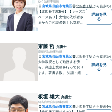
ゆう法律事務所
い。
宮城県
仙台市青葉区
北四番丁駅
から徒歩3分
|
【北四番丁駅5分】【キッズス
詳細を見
ペースあり】女性の依頼者さ
る
まからご相談多数！お気持ち
に寄り添うことを一番大切に
しています。離婚・男女問題
はお任せください！不貞慰謝
料請求／親権・養育費【労働
齋藤 哲
弁護士
問題】マタハラなど女性特有
齋藤哲法律事務所
のトラブルに迅速に対応【初
宮城県
仙台市青葉区
北四番丁駅
から徒歩1分
|
回相談無料】
大学教授として勤務する傍
詳細を見
ら、弁護士業務を行っており
る
ます。著書多数。 知識・経験
ともに豊富な弁護士があなた
をお待ちしております。
板垣 雄大
弁護士
勾当台総合法律事務所
宮城県
仙台市青葉区
北四番丁駅
から徒歩4分
|
【北四番丁駅徒歩4分】【初回