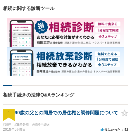
件の解決をめざします。法律
相続に関する診断ツール
問題でお困りの方はお気軽に
ご相談ください。
相続手続きの法律Q&Aランキング
1
90歳の父との同居での居住権と調停問題について
#調停
#遺産分割
#相続手続き
2018年5月9日
役にたった
52