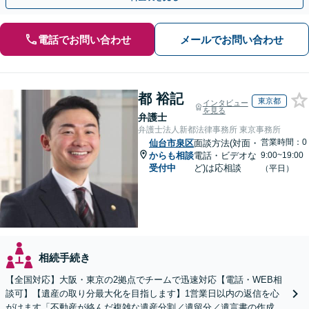
電話でお問い合わせ
メールでお問い合わせ
都 裕記
東京都
インタビュー
を見る
弁護士
弁護士法人新都法律事務所 東京事務所
営業時間：0
仙台市泉区
面談方法(対面・
からも相談
電話・ビデオな
9:00~19:00
受付中
ど)は応相談
（平日）
相続手続き
【全国対応】大阪・東京の2拠点でチームで迅速対応【電話・WEB相
談可】【遺産の取り分最大化を目指します】1営業日以内の返信を心
がけます「不動産が絡んだ複雑な遺産分割／遺留分／遺言書の作成・