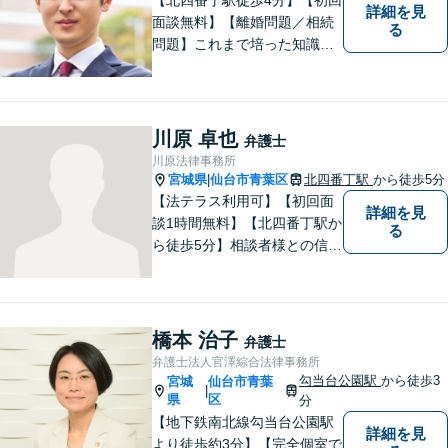
詳細を見
面談無料】【離婚問題／相続
る
問題】これまで培った知識と
経験をもとに、依頼者を最善
の解決に導けるよう全力でサ
ポートします。【休日／夜間
対応可能】丁寧かつ迅速多対
川原 卓也
弁護士
応でお悩みを解決します。
川原法律事務所
【明朗な料金体系】お気軽に
宮城県
仙台市青葉区
北四番丁駅
から徒歩5分
|
ご相談下さい。
【法テラス利用可】【初回面
詳細を見
談1時間無料】【北四番丁駅か
る
ら徒歩5分】相談者様との信頼
関係を重視し、密なコミュニ
ケーションを取り、不安を与
えないことを大切にしており
ます。 まずは一度気軽に御相
橋本 治子
弁護士
談下さい。
弁護士法人官澤綜合法律事務所
勾当台公園駅
から徒歩3
宮城
仙台市青葉
|
県
区
分
【地下鉄南北線勾当台公園駅
詳細を見
より徒歩約3分】【完全個室で