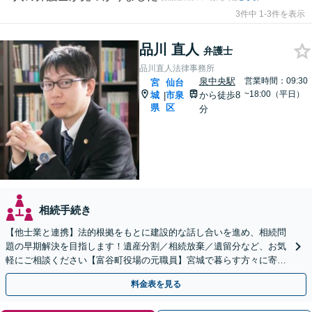
3件中 1-3件を表示
品川 直人
弁護士
品川直人法律事務所
泉中央駅
営業時間：09:30
宮
仙台
~18:00（平日）
城
市泉
から徒歩8
|
県
区
分
相続手続き
【他士業と連携】法的根拠をもとに建設的な話し合いを進め、相続問
題の早期解決を目指します！遺産分割／相続放棄／遺留分など、お気
軽にご相談ください【富谷町役場の元職員】宮城で暮らす方々に寄り
添う、敷居の低い事務所です【無料駐車場あり】
料金表を見る