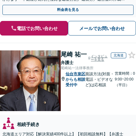
執行／事業承継など、お任せください」【休日相談あり】
料金表を見る
電話でお問い合わせ
メールでお問い合わせ
尾崎 祐一
北海道
インタビュ
ーを見る
弁護士
尾崎祐一法律事務所
営業時間：0
仙台市泉区
面談方法(対面・
からも相談
電話・ビデオな
9:00~20:00
受付中
ど)は応相談
（平日）
相続手続き
北海道エリア対応【解決実績400件以上】【初回相談無料】【弁護士