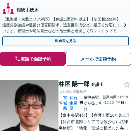
相続手続き
【北海道・東北エリア対応】【弁護士歴20年以上】【初回相談無料】
遺産分割協議や遺留分侵害額請求、遺言書作成など、幅広く対応して
います。税理士や司法書士などの他士業と連携してワンストップでの
解決が可能です。ぜひご相談ください。
料金表を見る
電話で面談予約
メールで面談予約
林屋 陽一郎
弁護士
あやめ法律事務所
泉中央駅
営業時間：09:30
宮
仙台
~12:20（平日）
城
市泉
から徒歩4
|
県
区
分
【泉中央駅4分】【弁護士歴10年以上】
【仙台市北部エリアでは数少ない法律
事務所】「地元・宮城に根差した弁護