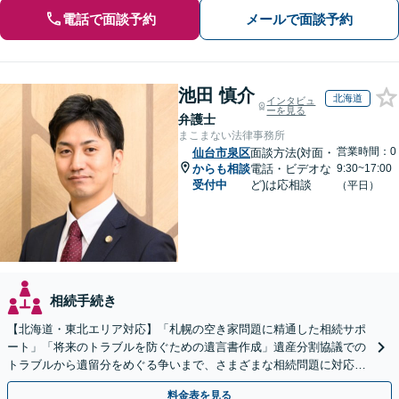
電話で面談予約
メールで面談予約
池田 慎介
北海道
インタビュ
ーを見る
弁護士
まこまない法律事務所
営業時間：0
仙台市泉区
面談方法(対面・
からも相談
電話・ビデオな
9:30~17:00
受付中
ど)は応相談
（平日）
相続手続き
【北海道・東北エリア対応】「札幌の空き家問題に精通した相続サポ
ート」「将来のトラブルを防ぐための遺言書作成」遺産分割協議での
トラブルから遺留分をめぐる争いまで、さまざまな相続問題に対応し
ています「アクセス良好・WEB面談対応で安心の相談」
料金表を見る