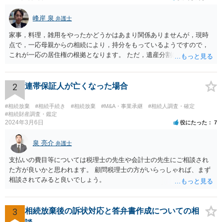
峰岸 泉
弁護士
家事，料理，雑用をやったかどうかはあまり関係ありませんが，現時
点で，一応母親からの相続により，持分をもっているようですので，
これが一応の居住権の根拠となります。 ただ，遺産分割により，母の
持分を父親が取得した場合，住み続けるのは難しいかも知れません。
2
連帯保証人が亡くなった場合
#相続放棄
#相続手続き
#相続放棄
#M&A・事業承継
#相続人調査・確定
#相続財産調査・鑑定
2024年3月6日
役にたった
7
泉 亮介
弁護士
支払いの費目等については税理士の先生や会計士の先生にご相談され
た方が良いかと思われます。 顧問税理士の方がいらっしゃれば、まず
相談されてみると良いでしょう。
3
相続放棄後の訴状対応と答弁書作成についての相