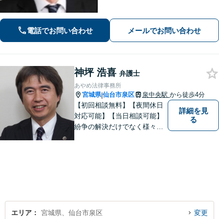
活動／仙台市青葉区、泉区、富谷市、
大和町、利府町など」
電話でお問い合わせ
メールでお問い合わせ
神坪 浩喜
弁護士
あやめ法律事務所
宮城県
仙台市泉区
泉中央駅
から徒歩4分
|
【初回相談無料】【夜間休日
詳細を見
対応可能】【当日相談可能】
る
紛争の解決だけでなく様々な
トラブルで傷ついた方の心の
痛みがわかる温かさと誠実さ
を持ち合わせた弁護士です。
是非一度ご相談ください。
エリア
宮城県、仙台市泉区
変更