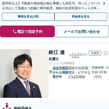
歴35年以上】不動産や相続税が絡む事案にも対応可。培ったノウハウ
を活かして迅速かつ的確に事件処理。相続の生前対策やペットの年金
システムもお任せ【完全個室】【自衛隊前駅8分】
事例を見る(1件)
料金表を見る
電話で面談予約
メールでお問い合わせ
鈴江 遼
北海道
インタビュー
を見る
弁護士
たいへい法律事務所
営業時間：0
仙台市泉区
面談方法(対面・
からも相談
電話・ビデオな
9:30~19:30
受付中
ど)は応相談
（平日）
相続手続き