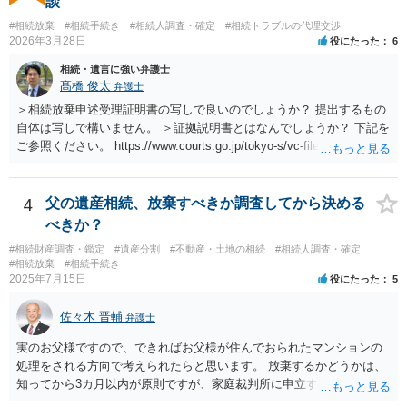
談
#相続放棄
#相続手続き
#相続人調査・確定
#相続トラブルの代理交渉
2026年3月28日
役にたった
6
相続・遺言に強い弁護士
髙橋 俊太
弁護士
＞相続放棄申述受理証明書の写しで良いのでしょうか？ 提出するもの
自体は写しで構いません。 ＞証拠説明書とはなんでしょうか？ 下記を
ご参照ください。 https://www.courts.go.jp/tokyo-s/vc-files/tokyo-s/file/
14-1kisairei.pdf
4
父の遺産相続、放棄すべきか調査してから決める
べきか？
#相続財産調査・鑑定
#遺産分割
#不動産・土地の相続
#相続人調査・確定
#相続放棄
#相続手続き
2025年7月15日
役にたった
5
佐々木 晋輔
弁護士
実のお父様ですので、できればお父様が住んでおられたマンションの
処理をされる方向で考えられたらと思います。 放棄するかどうかは、
知ってから3カ月以内が原則ですが、家庭裁判所に申立すれば3カ月の
期間を伸長することができます。 その間に、財産の状況を調査して、