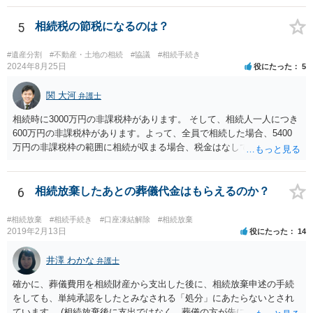
放棄するかどうか決めることができます。 銀行やサラ金が数年も放置
することはありませんので、数年後に借金が発見される可能性はほぼ
5
相続税の節税になるのは？
ありません。 なお、私が扱った相続放棄を検討していた案件で、期間
伸長して調査したところ、サラ金に対する過払金など相当な財産が見
#遺産分割
#不動産・土地の相続
#協議
#相続手続き
つかったため相続したという事例がありました。
2024年8月25日
役にたった
5
関 大河
弁護士
相続時に3000万円の非課税枠があります。 そして、相続人一人につき
600万円の非課税枠があります。よって、全員で相続した場合、5400
万円の非課税枠の範囲に相続が収まる場合、税金はなしです。 一人が
相続放棄すると、600万円の枠が一つ減ります。よって、4800万円の
範囲となります。 一般的には、全員で相続する方が税金はお得です。
また、全員で相続しても、話し合いの結果、親がすべて相続と決める
6
相続放棄したあとの葬儀代金はもらえるのか？
こともできます。この場合でも相続の非課税枠は、全員で相続した540
0万円分使えます。 父が亡くなり、母が全部相続すると、母から三人
#相続放棄
#相続手続き
#口座凍結解除
#相続放棄
で相続する際は、4800万円が非課税枠となります。 そうすると、母が
2019年2月13日
役にたった
14
亡くなってから相続すると、両親のどちらかが亡くなってから相続す
るより非課税の枠が減少します。 計画的に相続をするのがおすすめと
井澤 わかな
弁護士
いうことになります。これ以外にも気をつける点はあるかもしれませ
確かに、葬儀費用を相続財産から支出した後に、相続放棄申述の手続
んので、一度相談して想定するのがおすすめと思います。
をしても、単純承認をしたとみなされる「処分」にあたらないとされ
ています。 (相続放棄後に支出ではなく、葬儀の方が先に来るのが通常