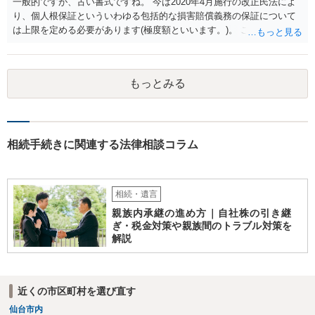
一般的ですが、古い書式ですね。 今は2020年4月施行の改正民法によ
り、個人根保証といういわゆる包括的な損害賠償義務の保証について
は上限を定める必要があります(極度額といいます。)。 この書式にサ
インしても、実際は連帯保証部分は民法465条の2②により無効とな
り、会社側は請求できない可能性が高そうです。
もっとみる
相続手続きに関連する法律相談コラム
相続・遺言
親族内承継の進め方｜自社株の引き継
ぎ・税金対策や親族間のトラブル対策を
解説
近くの市区町村を選び直す
仙台市内