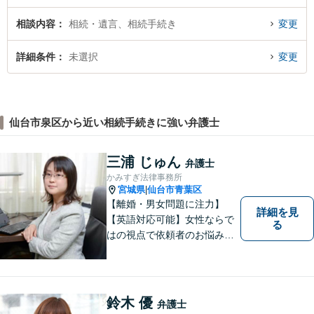
相談内容
相続・遺言、相続手続き
変更
詳細条件
未選択
変更
仙台市泉区から近い相続手続きに強い弁護士
三浦 じゅん
弁護士
かみすぎ法律事務所
宮城県
仙台市青葉区
|
【離婚・男女問題に注力】
詳細を見
【英語対応可能】女性ならで
る
はの視点で依頼者のお悩みに
寄り添い、丁寧かつ迅速なサ
ポートをいたします。離婚・
男女問題やセクハラ事件など
のお困り事がございました
鈴木 優
弁護士
ら、お気軽にご相談くださ