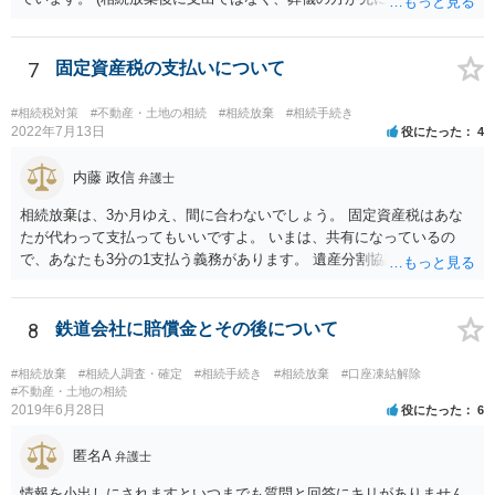
だと思いますので、葬儀→葬儀費用を相続財産から支出→相続放棄申
述の手続ということだと思いますが) ただ、葬儀費用ならいくらでもよ
いということではなく、身分相応の、社会的儀式として当然認められ
7
固定資産税の支払いについて
る程度の金額に留まると考えた方がよいです。 もし、相続人の皆さん
に葬儀費用を支出する経済力がなく、質素な葬儀を行った費用であれ
#相続税対策
#不動産・土地の相続
#相続放棄
#相続手続き
ば相続財産から支出しても単純承認と認められない可能性が高いの
2022年7月13日
役にたった
4
で、相続放棄申述が受理される可能性も高いと思います。
内藤 政信
弁護士
相続放棄は、3か月ゆえ、間に合わないでしょう。 固定資産税はあな
たが代わって支払ってもいいですよ。 いまは、共有になっているの
で、あなたも3分の1支払う義務があります。 遺産分割協議をして、不
動産取得者を決めて、相続登記する必要があります。 登記名義人に支
払い義務があります。
8
鉄道会社に賠償金とその後について
#相続放棄
#相続人調査・確定
#相続手続き
#相続放棄
#口座凍結解除
#不動産・土地の相続
2019年6月28日
役にたった
6
匿名A
弁護士
情報を小出しにされますといつまでも質問と回答にキリがありません