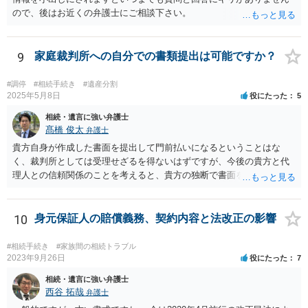
ので、後はお近くの弁護士にご相談下さい。
9
家庭裁判所への自分での書類提出は可能ですか？
#調停
#相続手続き
#遺産分割
2025年5月8日
役にたった
5
相続・遺言に強い弁護士
髙橋 俊太
弁護士
貴方自身が作成した書面を提出して門前払いになるということはな
く、裁判所としては受理せざるを得ないはずですが、今後の貴方と代
理人との信頼関係のことを考えると、貴方の独断で書面を提出したり
裁判所に電話したりするのはお勧めしにくいところです。 現在の弁護
士が主張書面の提出を渋っているようですが、弁護士として提出の実
益がないと考えている可能性もあると思いますので、そのあたりも含
10
身元保証人の賠償義務、契約内容と法改正の影響
めて、弁護士見解を確認等するためによく打ち合わせた方がよいと思
います。単に面倒臭いということで書面提出をしないということであ
#相続手続き
#家族間の相続トラブル
れば、当該弁護士との委任関係を修了した上で、貴方のほうで書面提
2023年9月26日
役にたった
7
出することを検討なさった方がよいでしょう。
相続・遺言に強い弁護士
西谷 拓哉
弁護士