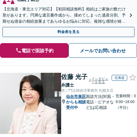
【北海道・東北エリア対応】【初回相談無料】相続はご家族の数だけ
形があります。円満な遺言書作成から、揉めてしまった遺産分割、予
期せぬ借金の相続放棄まであらゆるお悩みに対応。複雑な感情が絡む
相続トラブルもまずはご相談ください。WEB面談可。
料金表を見る
電話で面談予約
メールでお問い合わせ
佐藤 光子
北海道
インタビュ
ーを見る
弁護士
虎ノ門法律経済事務所 札幌支店
営業時間：0
仙台市泉区
面談方法(対面・
からも相談
電話・ビデオな
9:00~18:00
受付中
ど)は応相談
（平日）