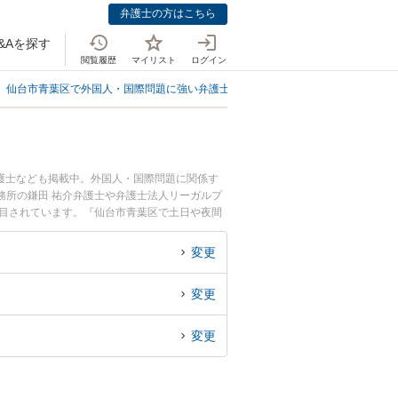
弁護士の方はこちら
&Aを探す
閲覧履歴
マイリスト
ログイン
仙台市青葉区で外国人・国際問題に強い弁護士
仙台市青葉区で入管書類の申
護士なども掲載中。外国人・国際問題に関係す
務所の鎌田 祐介弁護士や弁護士法人リーガルプ
注目されています。『仙台市青葉区で土日や夜間
豊富な近くの弁護士を検索したい』『初回相談無
です。
変更
変更
変更