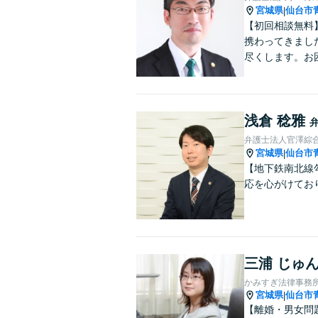
宮城県
仙台市
|
【初回相談無料
携わってきまし
尽くします。お
浅倉 稔雅
弁護士法人官澤綜
宮城県
仙台市
|
【地下鉄南北線
応を心がけてお
三浦 じゅ
かみすぎ法律事務
宮城県
仙台市
|
【離婚・男女問