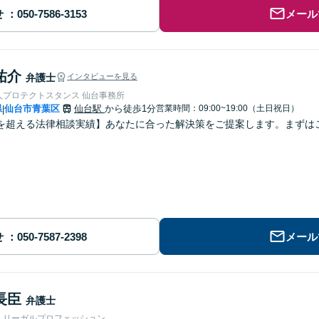
せ
メール
祐介
弁護士
インタビューを見る
人プロテクトスタンス 仙台事務所
県
仙台市青葉区
仙台駅
から徒歩1分
営業時間：09:00~19:00（土日祝日）
|
を超える法律相談実績】あなたに合った解決策をご提案します。まずはご
せ
メール
長臣
弁護士
人リーガルプロフェッション