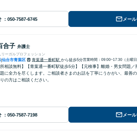
せ
メール
百合子
弁護士
人リーガルプロフェッション
県
仙台市青葉区
青葉通一番町駅
から徒歩5分
営業時間：09:00~17:30（土曜
|
所相談無料】【青葉通一番町駅徒歩5分】【元検事】離婚・男女問題／
題に全力を尽くします。ご相談者さまのお話を丁寧にうかがい、最善の
りの方はご相談ください。
せ
メール