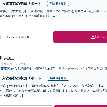
入管書類の申請サポート
料金表を見る
獲得】【中文対応】【全国対応】警察庁の公式解釈を高裁で砕いた弁護士。
事務所に断られた案件も徹底的に闘い抜く。
せ
メール
和
弁護士
所オフィス・エトワレ
市青葉区
からも相談受付中
面談方法(対面・電話・ビデオなど)は応相談
営業時
入管書類の申請サポート
料金表を見る
対応｜WEB面談可】【初回相談60分無料】【フランス語・英語対応】【ス
クを活かし、あなたが真に望む解決を目指します！法人・個人ともに相談多
日・夜間相談可】