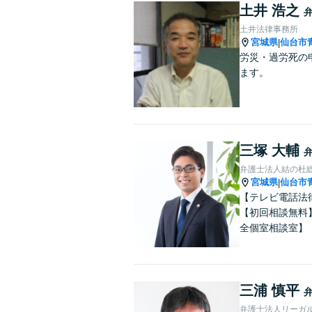
土井 浩之
土井法律事務所
宮城県
仙台市
|
労災・過労死の
ます。
三塚 大輔
弁護士法人結の杜
宮城県
仙台市
|
【テレビ電話法
【初回相談無料
全個室相談室】
三浦 慎平
弁護士法人リーガ