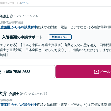
結果について詳しくは
こちら
)
弁護士
インタビューを見る
 LIGHT法律事務所
市青葉区
からも相談受付中
面談方法(対面・電話・ビデオなど)は応相談
営業時
入管書類の申請サポート
料金表を見る
エリア対応】【日本と中国の弁護士資格有】言葉と文化の壁を越え、国際問
護士が直接対応。日本全国どこからでも安心してご相談いただけます。まず
無料】
せ
メール
大介
弁護士
インタビューを見る
法律事務所
市青葉区
からも相談受付中
面談方法(対面・電話・ビデオなど)は応相談
営業時