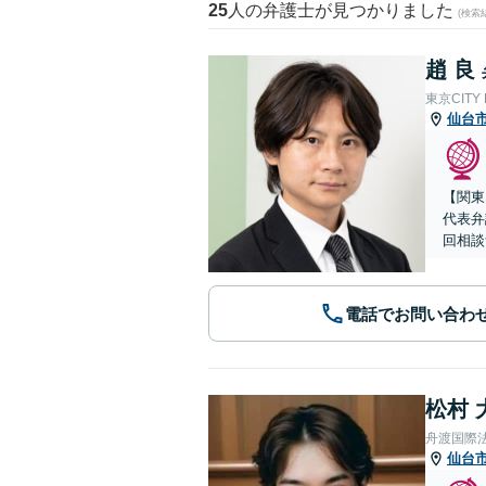
25
人の弁護士が見つかりました
(検索
趙 良
東京CITY
仙台
【関東
代表弁
回相談
電話でお問い合わ
松村 
舟渡国際
仙台