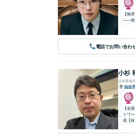
【無罪
——他
電話でお問い合わ
小杉 
法律事務
仙台
【全国
トワー
底【休