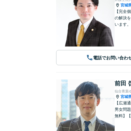
宮城
【完全個
の解決を
います。
電話でお問い合わ
前田 
仙台青葉
宮城
【広瀬通
男女問題
無料】【