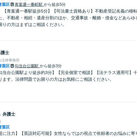
青葉区
青葉通一番町駅
から徒歩5分
】【青葉通一番駅徒歩5分】【司法書士資格あり】不動産登記名義の移
た。不動産・相続・遺産分割のほか、交通事故・離婚・借金などあらゆ
困りの方はまずはご相談ください。
弁護士
合法律事務所
青葉区
勾当台公園駅
から徒歩3分
勾当台公園駅より徒歩約3分】【完全個室で相談】【法テラス適用可】
ります。法律問題でお困りの方はお気軽にご相談ください。
ん
弁護士
所
青葉区
題に注力】【英語対応可能】女性ならではの視点で依頼者のお悩みに寄