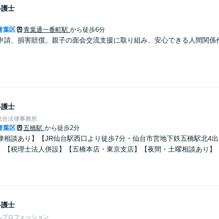
弁護士
青葉区
青葉通一番町駅
から徒歩6分
申請、損害賠償。親子の面会交流支援に取り組み、安心できる人間関係
弁護士
総合法律事務所
青葉区
五橋駅
から徒歩2分
律相談あり】【JR仙台駅西口より徒歩7分・仙台市営地下鉄五橋駅北4
】【税理士法人併設】【五橋本店・東京支店】【夜間・土曜相談あり】
弁護士
ルプロフェッション