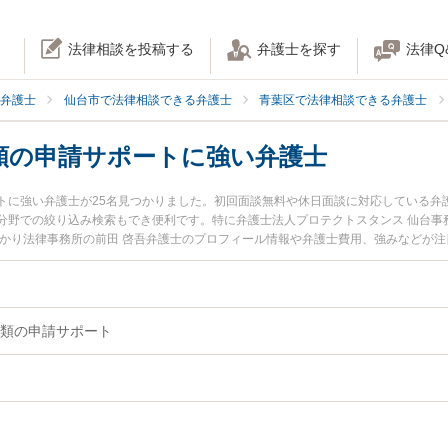
法律相談を投稿する
弁護士を探す
法律Q
弁護士
仙台市で法律相談できる弁護士
青葉区で法律相談できる弁護士
類の申請サポートに強い弁護士
トに強い弁護士が25名見つかりました。初回面談無料や休日面談に対応している弁
分野での絞り込み検索もでき便利です。特に弁護士法人プロテクトスタンス 仙台事
ゆかり法律事務所の前田 啓吾弁護士のプロフィール情報や弁護士費用、強みなどが
を今すぐに弁護士に相談したい』『入管書類の申請サポートのトラブル解決の実績
仙台市青葉区内の弁護士に相談予約したい』などでお困りの相談者さんにおすすめ
類の申請サポート