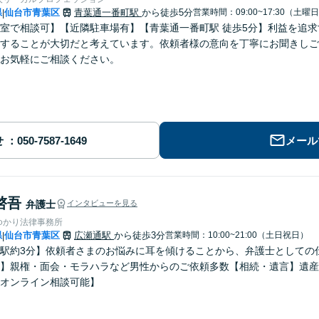
県
仙台市青葉区
青葉通一番町駅
から徒歩5分
営業時間：09:00~17:30（土曜
|
室で相談可】【近隣駐車場有】【青葉通一番町駅 徒歩5分】利益を追
することが大切だと考えています。依頼者様の意向を丁寧にお聞きしご
お気軽にご相談ください。
せ
メール
啓吾
弁護士
インタビューを見る
ゆかり法律事務所
県
仙台市青葉区
広瀬通駅
から徒歩3分
営業時間：10:00~21:00（土日祝日）
|
駅約3分】依頼者さまのお悩みに耳を傾けることから、弁護士としての
】親権・面会・モラハラなど男性からのご依頼多数【相続・遺言】遺産
オンライン相談可能】