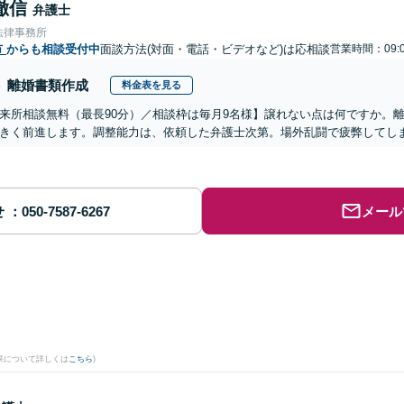
徹信
弁護士
法律事務所
市
からも相談受付中
面談方法(対面・電話・ビデオなど)は応相談
営業時間：09:0
離婚書類作成
料金表を見る
来所相談無料（最長90分）／相談枠は毎月9名様】譲れない点は何ですか。
きく前進します。調整能力は、依頼した弁護士次第。場外乱闘で疲弊してし
せ
メール
果について詳しくは
こちら
)