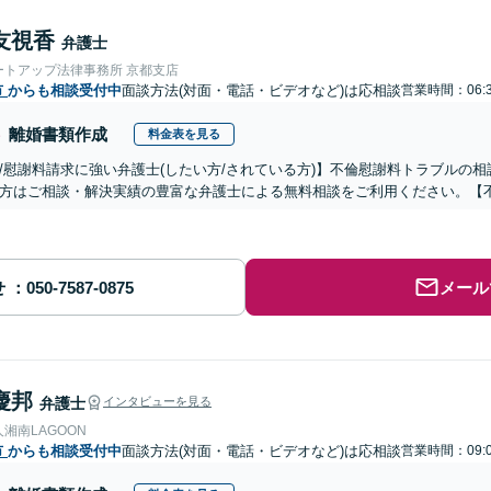
友視香
弁護士
ートアップ法律事務所 京都支店
市
からも相談受付中
面談方法(対面・電話・ビデオなど)は応相談
営業時間：06:3
離婚書類作成
料金表を見る
/慰謝料請求に強い弁護士(したい方/されている方)】不倫慰謝料トラブルの相
方はご相談・解決実績の豊富な弁護士による無料相談をご利用ください。【
せ
メール
慶邦
弁護士
インタビューを見る
湘南LAGOON
市
からも相談受付中
面談方法(対面・電話・ビデオなど)は応相談
営業時間：09:0