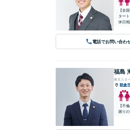
【全国
タート
休日相
電話でお問い合わ
福島 
東京スタ
朝倉
【不倫
困りの