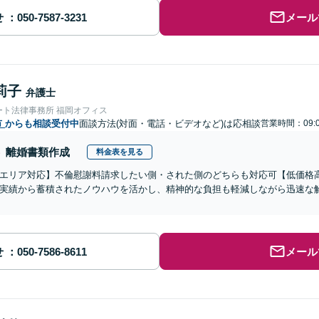
せ
メール
莉子
弁護士
ート法律事務所 福岡オフィス
市
からも相談受付中
面談方法(対面・電話・ビデオなど)は応相談
営業時間：09:0
離婚書類作成
料金表を見る
エリア対応】不倫慰謝料請求したい側・された側のどちらも対応可【低価格高
実績から蓄積されたノウハウを活かし、精神的な負担も軽減しながら迅速な
せ
メール