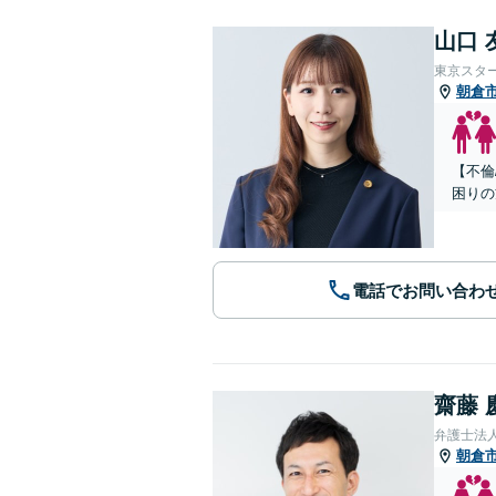
山口 
東京スタ
朝倉
【不倫
困りの
電話でお問い合わ
齋藤 
弁護士法人
朝倉