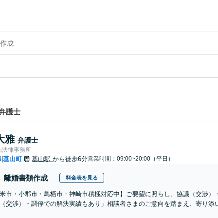
作成
弁護士
大雅
弁護士
山法律事務所
県
基山町
基山駅
から徒歩6分
営業時間：09:00~20:00（平日）
|
離婚書類作成
料金表を見る
米市・小郡市・鳥栖市・神崎市積極対応中】ご要望に照らし、協議（交渉）
（交渉）・調停での解決実績もあり」相談者さまのご意向を踏まえ、寄り添