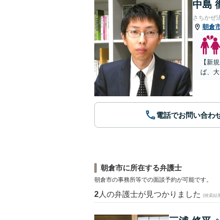
中島 
さちかぜ
朝倉
【新規
ば、大
電話でお問い合わ
朝倉市に所在する弁護士
朝倉市の事務所等での面談予約が可能です。
2
人の弁護士が見つかりました
(検索結