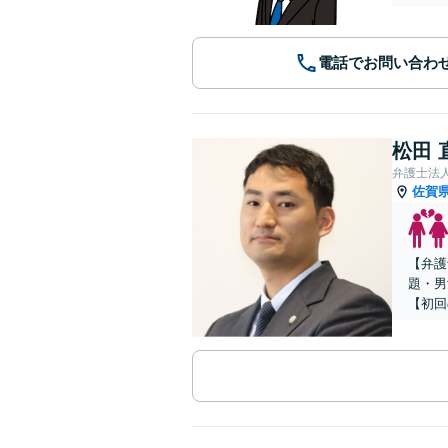
電話でお問い合わ
松田 
弁護士法人
佐賀
【弁護
題・男
【初回