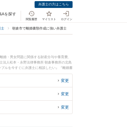
弁護士の方はこちら
&Aを探す
閲覧履歴
マイリスト
ログイン
護士
朝倉市で離婚書類作成に強い弁護士
。離婚・男女問題に関係する財産分与や養育費、
士法人松本・永野法律事務所 朝倉事務所の北島
ラブルを今すぐに弁護士に相談したい』『離婚書
士に相談予約したい』などでお困りの相談者さん
変更
変更
変更