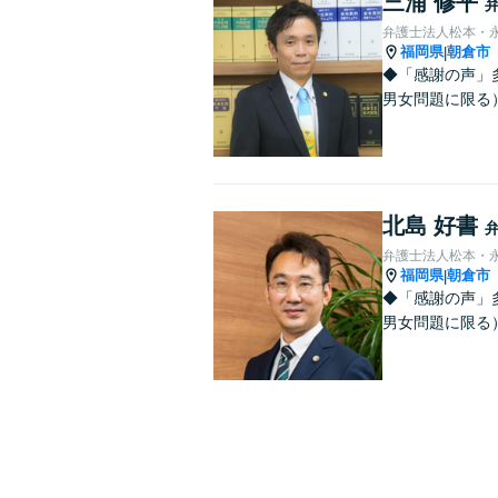
三浦 修平
弁護士法人松本・
福岡県
朝倉市
|
◆「感謝の声」
男女問題に限る）
北島 好書
弁護士法人松本・
福岡県
朝倉市
|
◆「感謝の声」
男女問題に限る）