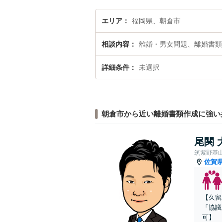
エリア
福岡県、朝倉市
相談内容
離婚・男女問題、離婚書類
詳細条件
未選択
朝倉市から近い離婚書類作成に強い
尾関 
筑紫野基
佐賀
【久留
「協議
可】