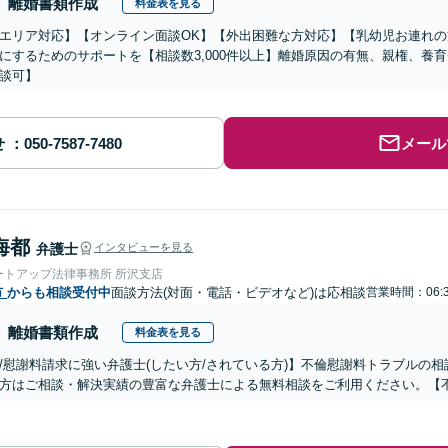
離婚書類作成
料金表を見る
エリア対応】【オンライン面談OK】【外出困難な方対応】【乳幼児お連れ
にするためのサポートを【相談数3,000件以上】離婚原因の有無、親権、養
談可】
せ
メール
海都
弁護士
インタビューを見る
ートアップ法律事務所 所沢支店
市
からも相談受付中
面談方法(対面・電話・ビデオなど)は応相談
営業時間：06:3
離婚書類作成
料金表を見る
/慰謝料請求に強い弁護士(したい方/されている方)】不倫慰謝料トラブルの相
方はご相談・解決実績の豊富な弁護士による無料相談をご利用ください。【