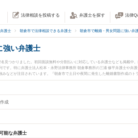
法律相談を投稿する
弁護士を探す
法律Q
弁護士
朝倉市で法律相談できる弁護士
朝倉市で離婚・男女問題に強い弁
に強い弁護士
2名見つかりました。初回面談無料や分割払いに対応している弁護士なども掲載中
利です。特に弁護士法人松本・永野法律事務所 朝倉事務所の三浦 修平弁護士や弁護
強みなどが注目されています。『朝倉市で土日や夜間に発生した離婚書類作成のト
士を検索したい』『初回相談無料で離婚書類作成を法律相談できる朝倉市内の弁護
作成
可能な弁護士