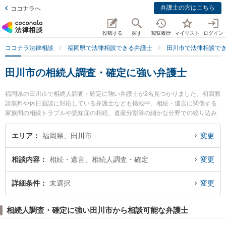
弁護士の方はこちら
ココナラへ
投稿する
探す
閲覧履歴
マイリスト
ログイン
ココナラ法律相談
福岡県で法律相談できる弁護士
田川市で法律相談で
田川市の相続人調査・確定に強い弁護士
福岡県の田川市で相続人調査・確定に強い弁護士が2名見つかりました。初回面
談無料や休日面談に対応している弁護士なども掲載中。相続・遺言に関係する
家族間の相続トラブルや認知症の相続、遺産分割等の細かな分野での絞り込み
検索もでき便利です。特に田川市役所前法律事務所の大竹 健太郎弁護士や井田
法律事務所の井田 和宏弁護士のプロフィール情報や弁護士費用、強みなどが注
エリア
福岡県、田川市
変更
目されています。『田川市で土日や夜間に発生した相続人調査・確定のトラブ
ルを今すぐに弁護士に相談したい』『相続人調査・確定のトラブル解決の実績
相談内容
相続・遺言、相続人調査・確定
変更
豊富な近くの弁護士を検索したい』『初回相談無料で相続人調査・確定を法律
相談できる田川市内の弁護士に相談予約したい』などでお困りの相談者さんに
おすすめです。
詳細条件
未選択
変更
相続人調査・確定に強い田川市から相談可能な弁護士