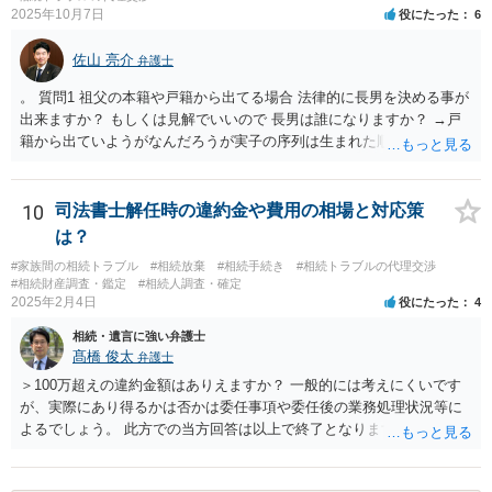
2025年10月7日
役にたった
6
備をする（税理士の先生にご相談ください。） ③遺産分割協議をする
（ご本人同士で行っても構いませんし，弁護士に相談することもよろ
佐山 亮介
しいと思います。） ことになります。
弁護士
。 質問1 祖父の本籍や戸籍から出てる場合 法律的に長男を決める事が
出来ますか？ もしくは見解でいいので 長男は誰になりますか？ →戸
籍から出ていようがなんだろうが実子の序列は生まれた順ですから、
先方が後から生まれたならばお父様がお祖父様の長男です。 質問2 遺
書が腹違いの長男に向けてある場合 書かれてる内容が最優先にされる
のですか？ →遺書というのが、法律上の遺言の形式を守っている限り
10
司法書士解任時の違約金や費用の相場と対応策
はそのとおりです。 質問3 父が腹違いの長男に法律的に優位になれそ
は？
うな事はありますか？ →遺言が有効な場合、優位に立つことはできま
#家族間の相続トラブル
#相続放棄
#相続手続き
#相続トラブルの代理交渉
せんが、お祖父様が認知症であるなどの「遺言が作れないはずの事
#相続財産調査・鑑定
#相続人調査・確定
情」があるならば①遺言無効確認の訴えを起こすのは一つの手です。
2025年2月4日
役にたった
4
それができない場合は②遺留分侵害額請求で争うほかありません。 質
相続・遺言に強い弁護士
問4 相続トラブルの代理交渉は可能でしょうか。 →一般論としては可
髙橋 俊太
弁護士
能ですが、お伺いする内容ですとお祖父様が亡くなられた後に動くこ
とになるでしょう。
＞100万超えの違約金額はありえますか？ 一般的には考えにくいです
が、実際にあり得るかは否かは委任事項や委任後の業務処理状況等に
よるでしょう。 此方での当方回答は以上で終了となりますが、参考に
なりましたら幸いです。