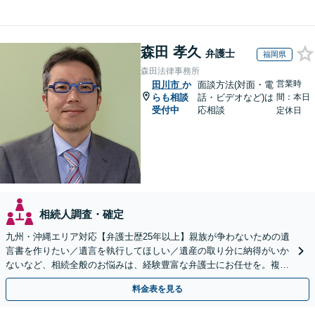
森田 孝久
弁護士
福岡県
森田法律事務所
営業時
田川市
か
面談方法(対面・電
らも相談
話・ビデオなど)は
間：本日
受付中
応相談
定休日
相続人調査・確定
九州・沖縄エリア対応【弁護士歴25年以上】親族が争わないための遺
言書を作りたい／遺言を執行してほしい／遺産の取り分に納得がいか
ないなど、相続全般のお悩みは、経験豊富な弁護士にお任せを。複雑
な問題も粘り強く対応し、解決に導きます。
料金表を見る