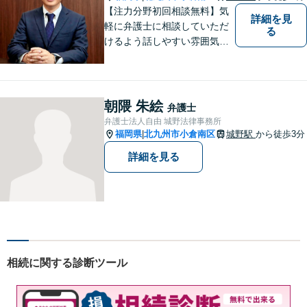
【注力分野初回相談無料】気
詳細を見
軽に弁護士に相談していただ
る
けるよう話しやすい雰囲気を
作り、相談者さまのお悩みに
寄り添うことを大切にしてお
ります。お困りごとがあれ
ば、些細なことでもお気軽に
朝隈 朱絵
弁護士
お問い合わせください。
弁護士法人自由 城野法律事務所
福岡県
北九州市小倉南区
城野駅
から徒歩3分
|
詳細を見る
相続に関する診断ツール