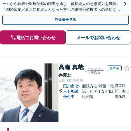
ームから聴取や医療記録の精査を通じ、被相続人の意思能力を確認」
「相続放棄／新たに相続人となった方への説明や債権者への適切な対
応まで、きめ細やかにサポート」【休日・夜間相談可】
料金表を見る
電話でお問い合わせ
メールでお問い合わせ
髙瀬 真哉
熊本県
インタビュ
ーを見る
弁護士
田迎法律事務所
営業時
田川市
か
面談方法(対面・電
らも相談
話・ビデオなど)は
間：本日
受付中
応相談
定休日