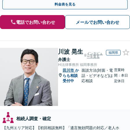
い【初回相談無料】【夜間・休日相談可】
料金表を見る
電話でお問い合わせ
メールでお問い合わせ
川波 晃生
福岡県
インタビュ
ーを見る
弁護士
Hi法律事務所 福岡事務所
営業時
田川市
か
面談方法(対面・電
らも相談
話・ビデオなど)は
間：本日
受付中
応相談
定休日
相続人調査・確定
【九州エリア対応】【初回相談無料】「遺言無効問題の対応／老人ホ