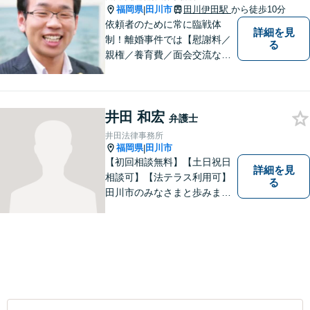
福岡県
田川市
田川伊田駅
から徒歩10分
|
依頼者のために常に臨戦体
詳細を見
制！離婚事件では【慰謝料／
る
親権／養育費／面会交流な
ど】豊富な経験活かし最善の
解決を、刑事事件にも対応！
【面会・接見、身体拘束解放
井田 和宏
活動、示談活動】を基本に迅
弁護士
速対応。相続事案【遺言、遺
井田法律事務所
産分割、遺留分】では難事案
福岡県
田川市
|
の解決実績も。
【初回相談無料】【土日祝日
詳細を見
相談可】【法テラス利用可】
る
田川市のみなさまと歩みま
す。借金で困っている方など
どんな問題でも迅速かつ丁寧
な対応、良質な法的サービス
の提供をモットーとする事務
所です。