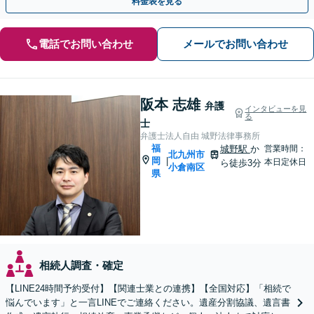
料金表を見る
電話でお問い合わせ
メールでお問い合わせ
阪本 志雄
弁護
インタビューを見
る
士
弁護士法人自由 城野法律事務所
福
城野駅
か
営業時間：
北九州市
岡
|
本日定休日
ら徒歩3分
小倉南区
県
相続人調査・確定
【LINE24時間予約受付】【関連士業との連携】【全国対応】「相続で
悩んでいます」と一言LINEでご連絡ください。遺産分割協議、遺言書