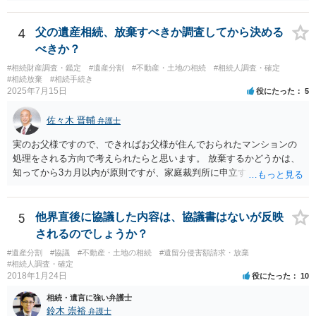
14-1kisairei.pdf
4
父の遺産相続、放棄すべきか調査してから決める
べきか？
#相続財産調査・鑑定
#遺産分割
#不動産・土地の相続
#相続人調査・確定
#相続放棄
#相続手続き
2025年7月15日
役にたった
5
佐々木 晋輔
弁護士
実のお父様ですので、できればお父様が住んでおられたマンションの
処理をされる方向で考えられたらと思います。 放棄するかどうかは、
知ってから3カ月以内が原則ですが、家庭裁判所に申立すれば3カ月の
期間を伸長することができます。 その間に、財産の状況を調査して、
放棄するかどうか決めることができます。 銀行やサラ金が数年も放置
することはありませんので、数年後に借金が発見される可能性はほぼ
5
他界直後に協議した内容は、協議書はないが反映
ありません。 なお、私が扱った相続放棄を検討していた案件で、期間
されるのでしょうか？
伸長して調査したところ、サラ金に対する過払金など相当な財産が見
#遺産分割
#協議
#不動産・土地の相続
#遺留分侵害額請求・放棄
つかったため相続したという事例がありました。
#相続人調査・確定
2018年1月24日
役にたった
10
相続・遺言に強い弁護士
鈴木 崇裕
弁護士