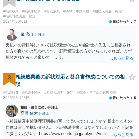
#相続放棄
#相続手続き
#相続放棄
#M&A・事業承継
#相続人調査・確定
#相続財産調査・鑑定
2024年3月6日
役にたった
7
泉 亮介
弁護士
支払いの費目等については税理士の先生や会計士の先生にご相談され
た方が良いかと思われます。 顧問税理士の方がいらっしゃれば、まず
相談されてみると良いでしょう。
3
相続放棄後の訴状対応と答弁書作成についての相
談
#相続放棄
#相続手続き
#相続人調査・確定
#相続トラブルの代理交渉
2026年3月28日
役にたった
5
相続・遺言に強い弁護士
髙橋 俊太
弁護士
＞相続放棄申述受理証明書の写しで良いのでしょうか？ 提出するもの
自体は写しで構いません。 ＞証拠説明書とはなんでしょうか？ 下記を
ご参照ください。 https://www.courts.go.jp/tokyo-s/vc-files/tokyo-s/file/