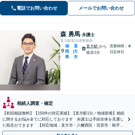
害、過失、後遺障害、交渉、訴訟な
電話でお問い合わせ
メールでお問い合わせ
ど、解決実績豊富。弁護士特約を利用
できます。
森 勇馬
弁護士
直方駅前法律事務所
福
直
直方駅
から
営業時間：本
岡
方
|
日定休日
徒歩1分
県
市
相続人調査・確定
【初回相談無料】【150件の対応実績】【直方駅1分／地域密着】相続
に関するお悩み全てに対応しております 弁護士は手続全体を見通し
た助言ができます 【対応地域：直方市・八幡西区・宮若市・鞍手
町・小竹町・福智町・中間市】