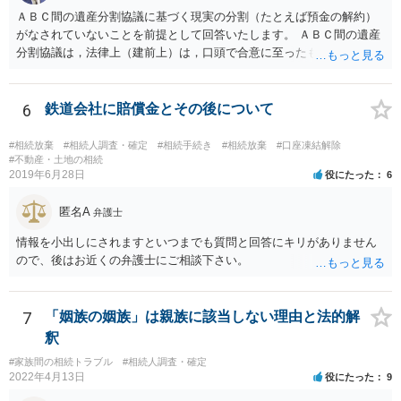
ＡＢＣ間の遺産分割協議に基づく現実の分割（たとえば預金の解約）
がなされていないことを前提として回答いたします。 ＡＢＣ間の遺産
分割協議は，法律上（建前上）は，口頭で合意に至ったものであって
も有効です。 しかし，口頭で合意したことを立証する方法がありませ
ん。 また，不動産の名義を移転するためには，遺産分割協議書への署
名捺印を得る必要があります。 したがって，残念ながら，「ＡＢＣ間
6
鉄道会社に賠償金とその後について
の遺産分割協議が有効に成立している」という前提に基づく主張は困
難と思われます。 「ＡＢＣ間の遺産分割協議は未了のまま，ＡとＢが
#相続放棄
#相続人調査・確定
#相続手続き
#相続放棄
#口座凍結解除
死亡し，二次相続が発生した」という前提に基づいて協議を進める必
#不動産・土地の相続
2019年6月28日
役にたった
6
要があります。 もちろん，Ｃの立場としては，ＡＢＣ間の遺産分割協
議の内容を前提とした主張をすることが最も有利ですが，ＡＢの相続
匿名A
人は応じない姿勢を示していることから，実現は困難だと思います。
弁護士
主張としては維持しつつも，現実的な解決方法（遺産分割協議の落と
情報を小出しにされますといつまでも質問と回答にキリがありません
しどころ）としては，譲歩することを甘受しなければならないかもし
ので、後はお近くの弁護士にご相談下さい。
れません。
7
「姻族の姻族」は親族に該当しない理由と法的解
釈
#家族間の相続トラブル
#相続人調査・確定
2022年4月13日
役にたった
9