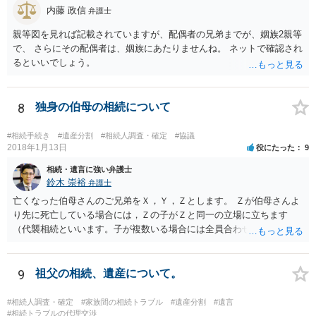
内藤 政信
弁護士
親等図を見れば記載されていますが、配偶者の兄弟までが、姻族2親等
で、 さらにその配偶者は、姻族にあたりませんね。 ネットで確認され
るといいでしょう。
8
独身の伯母の相続について
#相続手続き
#遺産分割
#相続人調査・確定
#協議
2018年1月13日
役にたった
9
相続・遺言に強い弁護士
鈴木 崇裕
弁護士
亡くなった伯母さんのご兄弟をＸ，Ｙ，Ｚとします。 Ｚが伯母さんよ
り先に死亡している場合には，Ｚの子がＺと同一の立場に立ちます
（代襲相続といいます。子が複数いる場合には全員合わせてＺと同一
の取り分です。）。 Ｘ，Ｙ，Ｚ（またＺの子）はそれぞれ３分の１ず
つの相続分を有していますので， そのことを前提として，遺産分割協
議をすることになります（必ずしも３分の１ずつにしなくても，合意
9
祖父の相続、遺産について。
ができれば構いません。）。 今後の対応としては， ①伯母さんの相続
財産（遺産）の全容を整理する（預貯金，有価証券，不動産等の有無
#相続人調査・確定
#家族間の相続トラブル
#遺産分割
#遺言
を調べることになります。） ②相続財産に照らし，相続税の申告の準
#相続トラブルの代理交渉