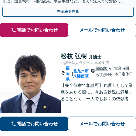
作成、遺言執行、相続放棄、事業承継など、個人〜法人まで対応しま
す。関連士業との連携でワンストップ解決！
料金表を見る
電話でお問い合わせ
メールでお問い合わせ
松枝 弘樹
弁護士
弁護士法人ラグーン 黒崎支店
福
黒崎駅
か
営業時間：
北九州市
岡
|
本日定休日
ら徒歩4分
八幡西区
県
【完全個室で相談可】弁護士として業
務をあたる際に、今ある状況に満足す
ることなく、一人でも多くの依頼者の
方々の悩みを解決すべく、成長してい
きたいと考えております。弁護士とし
ての法的な支援を丁寧に行えるよう心
電話でお問い合わせ
メールでお問い合わせ
掛け、日々努力を重ねていきます。