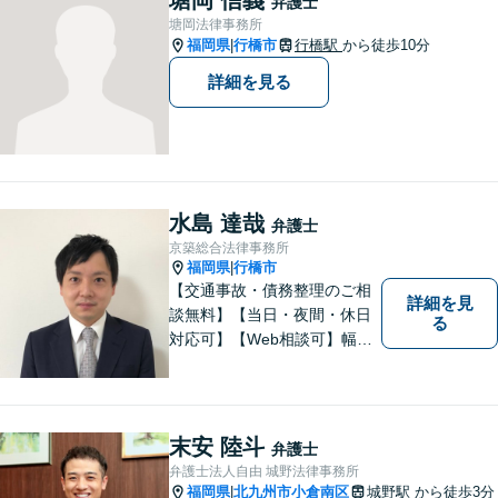
弁護士
場あり】
塘岡法律事務所
福岡県
行橋市
行橋駅
から徒歩10分
|
詳細を見る
水島 達哉
弁護士
京築総合法律事務所
福岡県
行橋市
|
【交通事故・債務整理のご相
詳細を見
談無料】【当日・夜間・休日
る
対応可】【Web相談可】幅広
い事件を取り扱ってまいりま
した。お気軽にご相談くださ
い。
末安 陸斗
弁護士
弁護士法人自由 城野法律事務所
福岡県
北九州市小倉南区
城野駅
から徒歩3分
|