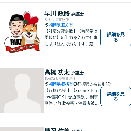
早川 政路
弁護士
リキ法律事務所
福岡県
直方市
|
【対応分野多数】【時間帯は
詳細を見
柔軟に対応】力を入れて仕事
る
に取り組んでおります。建築
不動産／交通事故／ 離婚・男
女問題／企業法務／刑事事件
／行政事件／遺言・相続など
多数の分野に対応可能。是非
髙橋 功太
弁護士
一度お気軽ご相談ください。
髙橋功太法律事務所
福岡県
行橋市
行橋駅
から徒歩2分
|
【行橋駅2分】【Zoom・Tea
詳細を見
ms相談OK】交通事故 ／刑事
る
事件 ／詐欺被害・消費者被害
ならお任せください！常に依
頼者様との意思疎通を図りな
がら、迅速に解決まで導きま
す。英語対応OK！【専用駐車
塘岡 信義