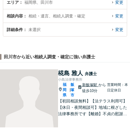
エリア
福岡県、田川市
変更
相談内容
相続・遺言、相続人調査・確定
変更
詳細条件
未選択
変更
田川市から近い相続人調査・確定に強い弁護士
椛島 雅人
弁護士
小島法律事務所
福
飯
新飯塚駅
から
営業時間：本
岡
塚
|
日定休日
徒歩10分
県
市
【初回相談無料】【法テラス利用可】
【休日・夜間相談可】地域に根ざした
法律事務所です【離婚】不貞の慰謝料
請求、養育費、財産分与など、ご相談
ください【交通事故】物損や人身損