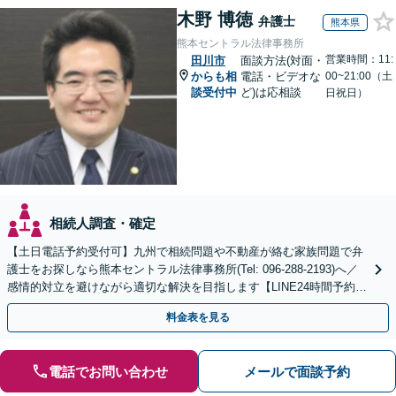
木野 博徳
弁護士
熊本県
熊本セントラル法律事務所
営業時間：11:
田川市
面談方法(対面・
からも相
電話・ビデオな
00~21:00（土
談受付中
ど)は応相談
日祝日）
相続人調査・確定
【土日電話予約受付可】九州で相続問題や不動産が絡む家族問題で弁
護士をお探しなら熊本セントラル法律事務所(Tel: 096-288-2193)へ／
感情的対立を避けながら適切な解決を目指します【LINE24時間予約受
付可】【休日・夜間相談可】
料金表を見る
電話でお問い合わせ
メールで面談予約