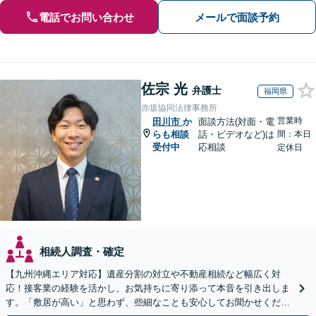
電話でお問い合わせ
メールで面談予約
佐宗 光
弁護士
福岡県
赤坂協同法律事務所
営業時
田川市
か
面談方法(対面・電
らも相談
話・ビデオなど)は
間：本日
受付中
応相談
定休日
相続人調査・確定
【九州沖縄エリア対応】遺産分割の対立や不動産相続など幅広く対
応！接客業の経験を活かし、お気持ちに寄り添って本音を引き出しま
す。「敷居が高い」と思わず、些細なことも安心してお聞かせくださ