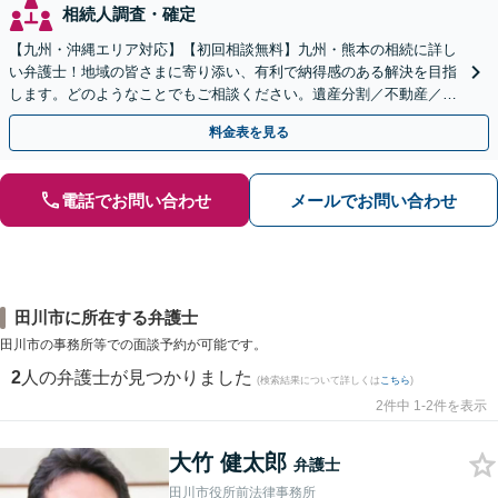
相続人調査・確定
【九州・沖縄エリア対応】【初回相談無料】九州・熊本の相続に詳し
い弁護士！地域の皆さまに寄り添い、有利で納得感のある解決を目指
します。どのようなことでもご相談ください。遺産分割／不動産／遺
言書／使い込み／寄与分／遺留分／相続放棄【完全個室】
料金表を見る
電話でお問い合わせ
メールでお問い合わせ
田川市に所在する弁護士
田川市の事務所等での面談予約が可能です。
2
人の弁護士が見つかりました
(検索結果について詳しくは
こちら
)
2件中 1-2件を表示
大竹 健太郎
弁護士
田川市役所前法律事務所