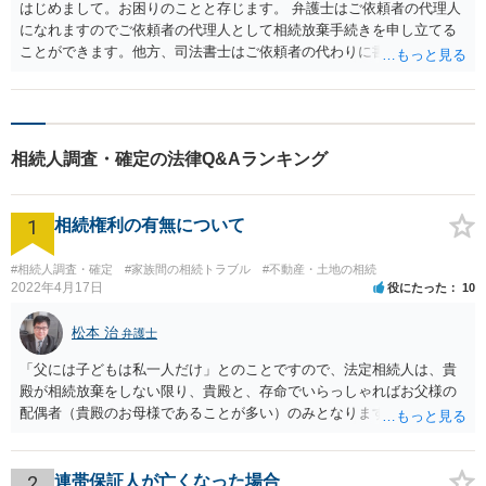
はじめまして。お困りのことと存じます。 弁護士はご依頼者の代理人
になれますのでご依頼者の代理人として相続放棄手続きを申し立てる
ことができます。他方、司法書士はご依頼者の代わりに書類作成を行
い申立自体はご依頼者が行うという違いがございます。 そのため、司
法書士に依頼された場合、司法書士が作成された申立書をご自分で裁
判所に提出等する必要がございます。 対して、弁護士に依頼された場
合弁護士が代理人として活動しますので裁判所とのやり取りは弁護士
相続人調査・確定の法律Q&Aランキング
が行います。もっとも、裁判所によっては相続放棄に対する照会など
を直接ご依頼者に送付するところもありますので、その対応をしてい
ただく必要がありますが、それも弁護士と打合せのうえ記入すること
1
相続権利の有無について
が可能です。 また、その他のアドバイスを受けるところまで考えれば
弁護士に依頼された方が安心でしょう。 費用等につきましては詳細を
お伺いできればお伝えさせていただきますので、宜しければ、個別に
#相続人調査・確定
#家族間の相続トラブル
#不動産・土地の相続
2022年4月17日
役にたった
10
ご連絡頂けますと幸いです。 宜しくお願い致します。
松本 治
弁護士
「父には子どもは私一人だけ」とのことですので、法定相続人は、貴
殿が相続放棄をしない限り、貴殿と、存命でいらっしゃればお父様の
配偶者（貴殿のお母様であることが多い）のみとなります。遺言がな
い限り、「次男」（お父様の弟）らの相続権は発生しません。
2
連帯保証人が亡くなった場合