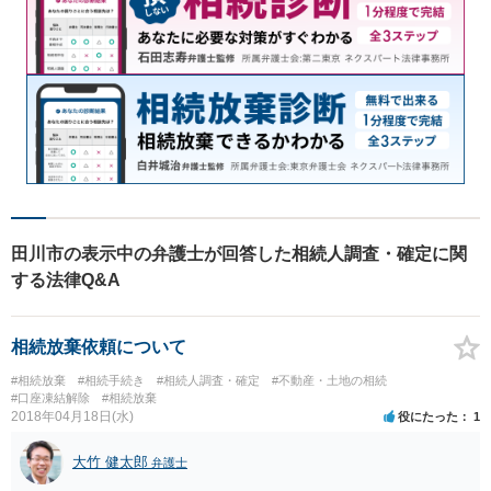
田川市の表示中の弁護士が回答した相続人調査・確定に関
する法律Q&A
相続放棄依頼について
#相続放棄
#相続手続き
#相続人調査・確定
#不動産・土地の相続
#口座凍結解除
#相続放棄
2018年04月18日(水)
役にたった
1
大竹 健太郎
弁護士