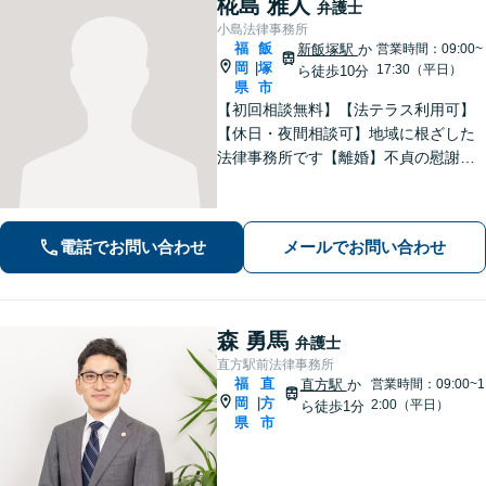
椛島 雅人
弁護士
小島法律事務所
福
飯
新飯塚駅
か
営業時間：09:00~
岡
塚
|
17:30（平日）
ら徒歩10分
県
市
【初回相談無料】【法テラス利用可】
【休日・夜間相談可】地域に根ざした
法律事務所です【離婚】不貞の慰謝料
請求、養育費、財産分与など、ご相談
ください【交通事故】物損や人身損
害、過失、後遺障害、交渉、訴訟な
電話でお問い合わせ
メールでお問い合わせ
ど、解決実績豊富。弁護士特約を利用
できます。
森 勇馬
弁護士
直方駅前法律事務所
福
直
直方駅
か
営業時間：09:00~1
岡
方
|
2:00（平日）
ら徒歩1分
県
市