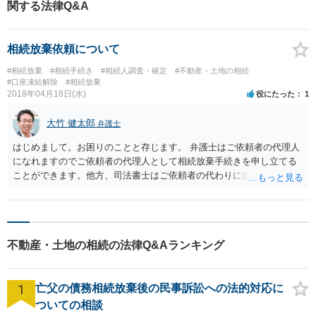
関する法律Q&A
相続放棄依頼について
#相続放棄
#相続手続き
#相続人調査・確定
#不動産・土地の相続
#口座凍結解除
#相続放棄
2018年04月18日(水)
役にたった
1
大竹 健太郎
弁護士
はじめまして。お困りのことと存じます。 弁護士はご依頼者の代理人
になれますのでご依頼者の代理人として相続放棄手続きを申し立てる
ことができます。他方、司法書士はご依頼者の代わりに書類作成を行
い申立自体はご依頼者が行うという違いがございます。 そのため、司
法書士に依頼された場合、司法書士が作成された申立書をご自分で裁
判所に提出等する必要がございます。 対して、弁護士に依頼された場
合弁護士が代理人として活動しますので裁判所とのやり取りは弁護士
不動産・土地の相続の法律Q&Aランキング
が行います。もっとも、裁判所によっては相続放棄に対する照会など
を直接ご依頼者に送付するところもありますので、その対応をしてい
ただく必要がありますが、それも弁護士と打合せのうえ記入すること
1
亡父の債務相続放棄後の民事訴訟への法的対応に
が可能です。 また、その他のアドバイスを受けるところまで考えれば
弁護士に依頼された方が安心でしょう。 費用等につきましては詳細を
ついての相談