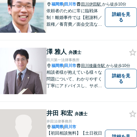
福岡県
田川市
田川伊田駅
から徒歩10分
|
依頼者のために常に臨戦体
詳細を見
制！離婚事件では【慰謝料／
る
親権／養育費／面会交流な
ど】豊富な経験活かし最善の
解決を、刑事事件にも対応！
【面会・接見、身体拘束解放
澤 雅人
活動、示談活動】を基本に迅
弁護士
速対応。相続事案【遺言、遺
田川第一法律事務所
産分割、遺留分】では難事案
福岡県
田川市
田川後藤寺駅
から徒歩10分
|
の解決実績も。
相談者様が抱えている様々な
詳細を見
問題について、わかりやすく
る
丁寧にアドバイスし、サポー
トします。
井田 和宏
弁護士
井田法律事務所
福岡県
田川市
|
【初回相談無料】【土日祝日
詳細を見