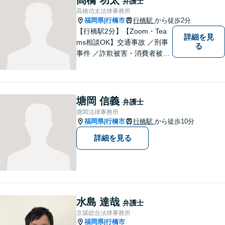
弁護士
一度お気軽ご相談ください。
髙橋功太法律事務所
福岡県
行橋市
行橋駅
から徒歩2分
|
【行橋駅2分】【Zoom・Tea
詳細を見
ms相談OK】交通事故 ／刑事
る
事件 ／詐欺被害・消費者被害
ならお任せください！常に依
頼者様との意思疎通を図りな
がら、迅速に解決まで導きま
す。英語対応OK！【専用駐車
塘岡 信義
弁護士
場あり】
塘岡法律事務所
福岡県
行橋市
行橋駅
から徒歩10分
|
詳細を見る
水島 達哉
弁護士
京築総合法律事務所
福岡県
行橋市
|