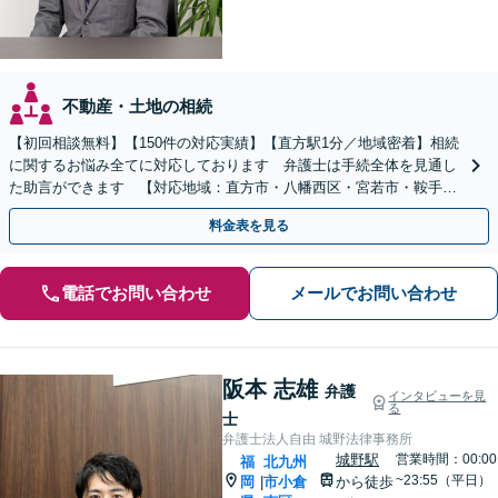
不動産・土地の相続
【初回相談無料】【150件の対応実績】【直方駅1分／地域密着】相続
に関するお悩み全てに対応しております 弁護士は手続全体を見通し
た助言ができます 【対応地域：直方市・八幡西区・宮若市・鞍手
町・小竹町・福智町・中間市】
料金表を見る
電話でお問い合わせ
メールでお問い合わせ
阪本 志雄
弁護
インタビューを見
る
士
弁護士法人自由 城野法律事務所
城野駅
営業時間：00:00
福
北九州
~23:55（平日）
岡
市小倉
から徒歩
|