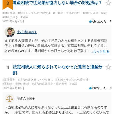
医師の意見書、筆跡鑑定 が提出されればその効力が否定される可能性
3
遺産相続で従兄弟が協力しない場合の対処法は？
はありますが、 ・伯母様自身が分割協議に加わっていること ・御祖母
様の意に反する遺産分割協議を行う実益が誰にあったかの立証が困難
#相続放棄
#相続トラブルの代理交渉
#不動産・土地の相続
#相続人調査・確定
であること からすると、実際に遺産分割協議の効力が否定される可能
#相続手続き
#協議
2026年7月22日
役にたった
2
性はそれほど高くない（立証のハードルは非常に高い）ということが
言えると思います。
小杉 和
弁護士
まず前段の質問ですが、その従兄弟の方々を相手方とする遺産分割調
停を（曾祖父の最後の住所地を管轄する）家庭裁判所に申し立てるこ
とが考えられます。裁判所からの呼出しがあれば応答する可能性がま
だあるのではないでしょうか。 後段の質問については、相続放棄は可
能と思われます。時間が思った以上にないので必要書類をてきぱきと
揃える必要があります。その点是非御注意ください。
4
法定相続人に知らされていなかった遺言と遺産分
割
#遺産分割
#遺言の書き直し・やり直し
#相続トラブルの代理交渉
#不動産・土地の相続
#遺言の真偽鑑定・遺言無効
#協議
2026年7月18日
役にたった
3
匿名A
弁護士
・当初法定相続人に知らされなかった公正証書遺言は有効なものです
か。 →有効です。知らせる必要はありません。 ・上記のような状況で