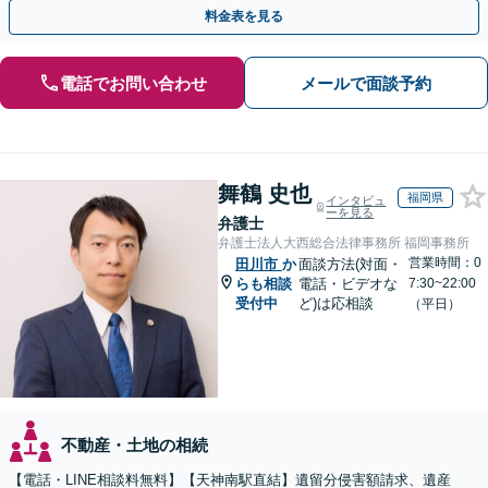
付可】【休日・夜間相談可】
料金表を見る
電話でお問い合わせ
メールで面談予約
舞鶴 史也
福岡県
インタビュ
ーを見る
弁護士
弁護士法人大西総合法律事務所 福岡事務所
営業時間：0
田川市
か
面談方法(対面・
らも相談
電話・ビデオな
7:30~22:00
受付中
ど)は応相談
（平日）
不動産・土地の相続
【電話・LINE相談料無料】【天神南駅直結】遺留分侵害額請求、遺産