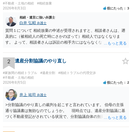
お伺いできればお伝えさせていただきますので、宜しければ、個別に
#不動産・土地の相続
#相続放棄
ご連絡頂けますと幸いです。 宜しくお願い致します。
2026年8月3日
役にたった
3
相続・遺言に強い弁護士
白井 弘昭
弁護士
質問１について 相続放棄の申述が受理されますと、相談者さんは、遡
及的に（被相続人の死亡時にさかのぼって）相続人ではなくなりま
す。 よって、相談者さんは訴訟の相手方にはならなくなるので（明け
渡し請求の対象ではなくなるので）請求棄却となります。 相続放棄受
理証明を家庭裁判所で取得し、コピーを答弁書に添えて裁判所に提出
してください。 質問２について 請求棄却を求める答弁書を提出すれ
2
遺産分割協議のやり直し
ば、第１回期日は出席する必要がありません。その日は差支え（用事
があり出席できない）との記載で十分です。 質問３について 弁護士で
#家族間の相続トラブル
#遺産分割
#相続トラブルの代理交渉
はないので、ｍｉｎｔｓでの提出の必要は無いと思います。郵送（期
#不動産・土地の相続
2026年8月5日
役にたった
2
限までに届けばよい）で十分です。 詳細は、書面記載の裁判所書記官
にお問い合わせください。 以上、ご参考まで。
井上 祐司
弁護士
>分割協議のやり直しの裁判を起こすと言われています。 伯母の主張
通り協議書は無効なのでしょうか。 現時点では、遺産分割協議に基
づく不動産登記がされている状況で、分割協議自体の無効を裁判所が
認めたわけではないので、分割協議の効力に影響はありません。 先
方の訴訟の主張及び立証次第ですが、 ・御祖母様の認知能力に関する