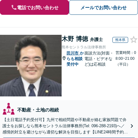
電話でお問い合わせ
メールでお問い合わせ
木野 博徳
弁護士
熊本県
熊本セントラル法律事務所
営業時間：0
田川市
か
面談方法(対面・
らも相談
電話・ビデオな
8:00~21:00
受付中
ど)は応相談
（平日）
不動産・土地の相続
【土日電話予約受付可】九州で相続問題や不動産が絡む家族問題で弁
護士をお探しなら熊本セントラル法律事務所(Tel: 096-288-2193)へ／
感情的対立を避けながら適切な解決を目指します【LINE24時間予約受