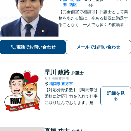
県
西区
4分
【完全個室で相談可】弁護士として業
務をあたる際に、今ある状況に満足す
ることなく、一人でも多くの依頼者の
方々の悩みを解決すべく、成長してい
きたいと考えております。弁護士とし
ての法的な支援を丁寧に行えるよう心
電話でお問い合わせ
メールでお問い合わせ
掛け、日々努力を重ねていきます。
早川 政路
弁護士
リキ法律事務所
福岡県
直方市
|
【対応分野多数】【時間帯は
詳細を見
柔軟に対応】力を入れて仕事
る
に取り組んでおります。建築
不動産／交通事故／ 離婚・男
女問題／企業法務／刑事事件
／行政事件／遺言・相続など
多数の分野に対応可能。是非
髙橋 功太