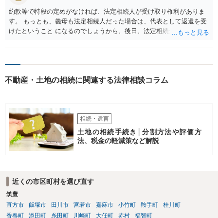
約款等で特段の定めがなければ、法定相続人が受け取り権利がありま
す。 もっとも、義母も法定相続人だった場合は、代表として返還を受
けたということ になるのでしょうから、後日、法定相続分に基づいて
精算を求めることは可能と思います。
不動産・土地の相続に関連する法律相談コラム
相続・遺言
土地の相続手続き│分割方法や評価方
法、税金の軽減策など解説
近くの市区町村を選び直す
筑豊
直方市
飯塚市
田川市
宮若市
嘉麻市
小竹町
鞍手町
桂川町
香春町
添田町
糸田町
川崎町
大任町
赤村
福智町