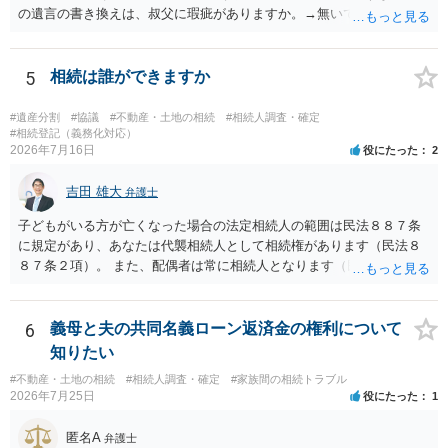
の遺言の書き換えは、叔父に瑕疵がありますか。→無いです。 ・分割
する場合の比率は、現状で、客観的に見てどの程度が妥当と考えられ
ますか。 →本人が自由に決められますので、どこが妥当とは言えない
です。客観的な基準もありません。 ・できれば穏やかに、分割を拒否
5
相続は誰ができますか
することはできますか。 →分割を拒否するということは、遺産はいら
ないということでしょうか。遺言で、受取を指定されててもいらない
#遺産分割
#協議
#不動産・土地の相続
#相続人調査・確定
と拒否することはできます。理由を説明する必要はありません。
#相続登記（義務化対応）
2026年7月16日
役にたった
2
吉田 雄大
弁護士
子どもがいる方が亡くなった場合の法定相続人の範囲は民法８８７条
に規定があり、あなたは代襲相続人として相続権があります（民法８
８７条２項）。 また、配偶者は常に相続人となります（民法８９０
条）。 「祖父の子供３人」の方の配偶者がご健在であれば、その方に
も相続権があります。つまり、孫５人に加えて「おじ又はおば」にも
相続権がある可能性があります。
6
義母と夫の共同名義ローン返済金の権利について
知りたい
#不動産・土地の相続
#相続人調査・確定
#家族間の相続トラブル
2026年7月25日
役にたった
1
匿名A
弁護士