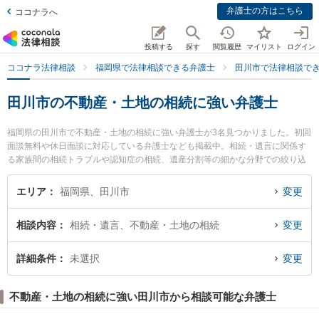
弁護士の方はこちら
ココナラへ
投稿する
探す
閲覧履歴
マイリスト
ログイン
ココナラ法律相談
福岡県で法律相談できる弁護士
田川市で法律相談で
田川市の不動産・土地の相続に強い弁護士
福岡県の田川市で不動産・土地の相続に強い弁護士が3名見つかりました。初回
面談無料や休日面談に対応している弁護士なども掲載中。相続・遺言に関係す
る家族間の相続トラブルや認知症の相続、遺産分割等の細かな分野での絞り込
み検索もでき便利です。特に田川市役所前法律事務所の大竹 健太郎弁護士や田
川第一法律事務所の澤 雅人弁護士、井田法律事務所の井田 和宏弁護士のプロフ
エリア
福岡県、田川市
変更
ィール情報や弁護士費用、強みなどが注目されています。『田川市で土日や夜
間に発生した不動産・土地の相続のトラブルを今すぐに弁護士に相談したい』
相談内容
相続・遺言、不動産・土地の相続
変更
『不動産・土地の相続のトラブル解決の実績豊富な近くの弁護士を検索した
い』『初回相談無料で不動産・土地の相続を法律相談できる田川市内の弁護士
に相談予約したい』などでお困りの相談者さんにおすすめです。
詳細条件
未選択
変更
不動産・土地の相続に強い田川市から相談可能な弁護士