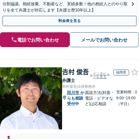
分割協議、相続放棄、不動産など、実績多数！他の相続人とのやり取
りを全て弁護士が対応します【弁護士歴10年以上】
料金表を見る
電話でお問い合わせ
メールでお問い合わせ
𠮷村 俊吾
福岡県
インタビュ
ーを見る
弁護士
𠮷村俊吾法律事務所
営業時間：0
田川市
か
面談方法(対面・
らも相談
電話・ビデオな
9:00~19:00
受付中
ど)は応相談
（平日）