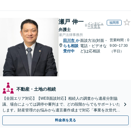
瀬戸 伸一
福岡県
インタビュ
ーを見る
弁護士
瀬戸法律事務所
営業時間：0
田川市
か
面談方法(対面・
らも相談
電話・ビデオな
9:00~17:30
受付中
ど)は応相談
（平日）
不動産・土地の相続
【全国エリア対応】【WEB面談対応】相続人の調査から遺産分割協
議、場合によっては調停や審判まで、どの段階からでもサポートいた
します。財産管理のお悩みから遺言書作成まで対応「事業を次世代に
引き継ぐ安心の事業承継をサポート」【完全個室相談】
料金表を見る