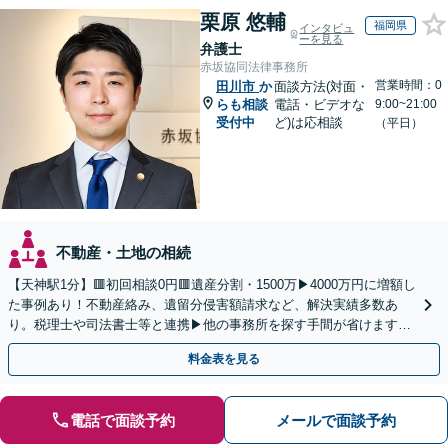
栗原 悠輔
福岡県
インタビュ
ーを見る
弁護士
赤坂協同法律事務所
営業時間：0
田川市
か
面談方法(対面・
らも相談
電話・ビデオな
9:00~21:00
受付中
ど)は応相談
（平日）
不動産・土地の相続
【天神駅1分】🟥初回相談0円🟥遺産分割・1500万▶4000万円に増額し
た事例あり！不動産絡み、遺留分侵害額請求など、解決実績多数あ
り。税理士や司法書士等と連携▶他の事務所を探す手間が省けます！
不動産会社と連携し無料査定&財産調査も◎
料金表を見る
電話で面談予約
メールで面談予約