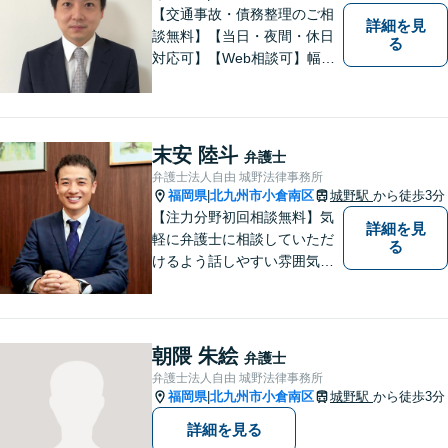
【交通事故・債務整理のご相
詳細を見
談無料】【当日・夜間・休日
る
対応可】【Web相談可】幅広
い事件を取り扱ってまいりま
した。お気軽にご相談くださ
い。
末安 陸斗
弁護士
弁護士法人自由 城野法律事務所
福岡県
北九州市小倉南区
城野駅
から徒歩3分
|
【注力分野初回相談無料】気
詳細を見
軽に弁護士に相談していただ
る
けるよう話しやすい雰囲気を
作り、相談者さまのお悩みに
寄り添うことを大切にしてお
ります。お困りごとがあれ
ば、些細なことでもお気軽に
朝隈 朱絵
弁護士
お問い合わせください。
弁護士法人自由 城野法律事務所
福岡県
北九州市小倉南区
城野駅
から徒歩3分
|
詳細を見る