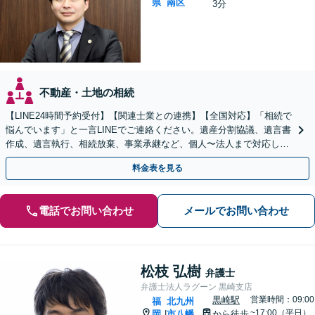
県
南区
3分
不動産・土地の相続
【LINE24時間予約受付】【関連士業との連携】【全国対応】「相続で
悩んでいます」と一言LINEでご連絡ください。遺産分割協議、遺言書
作成、遺言執行、相続放棄、事業承継など、個人〜法人まで対応しま
す。関連士業との連携でワンストップ解決！
料金表を見る
電話でお問い合わせ
メールでお問い合わせ
松枝 弘樹
弁護士
弁護士法人ラグーン 黒崎支店
黒崎駅
営業時間：09:00
福
北九州
~17:00（平日）
岡
市八幡
から徒歩
|