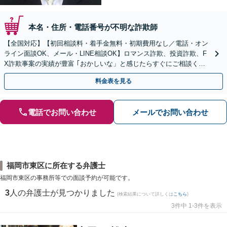
本名・住所・電話番号が不明な詐欺師
【全国対応】【初回相談料・着手金無料・初期費用なし／電話・オン
ライン面談OK、メール・LINE相談OK】ロマンス詐欺、投資詐欺、F
X詐欺事案の実績が豊富 ｢おかしいな」と感じたらすぐにご相談くだ
さい。
料金表を見る
電話でお問い合わせ
メールでお問い合わせ
福岡市東区に所在する弁護士
福岡市東区の事務所等での面談予約が可能です。
3
人の弁護士が見つかりました
(検索結果について詳しくは
こちら
)
3件中 1-3件を表示