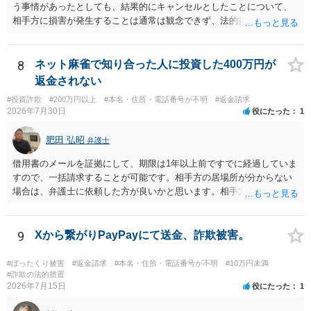
う事情があったとしても、結果的にキャンセルとしたことについて、
相手方に損害が発生することは通常は観念できず、法的措置を採って
も認められません。この種の言説は半ば脅しのようなものです。 ま
ず、最寄りの消費生活センターへ相談し、連絡を無視してよいかどう
かのアドバイスを受けられることをお勧めします。しつこいようであ
8
ネット麻雀で知り合った人に投資した400万円が
れば、弁護士へ依頼して警告してもらうことも必要になるかもしれま
返金されない
せん。
#投資詐欺
#200万円以上
#本名・住所・電話番号が不明
#返金請求
2026年7月30日
役にたった
1
肥田 弘昭
弁護士
借用書のメールを証拠にして、期限は1年以上前ですでに経過していま
すので、一括請求することが可能です。相手方の居場所が分からない
場合は、弁護士に依頼した方が良いかと思います。相手方の居場所が
分かるのであれば、個人でもできるかと思います。ご参考にしてくだ
さい。
9
Xから繋がりPayPayにて送金、詐欺被害。
#ぼったくり被害
#返金請求
#本名・住所・電話番号が不明
#10万円未満
#詐欺の法的措置
2026年7月15日
役にたった
1