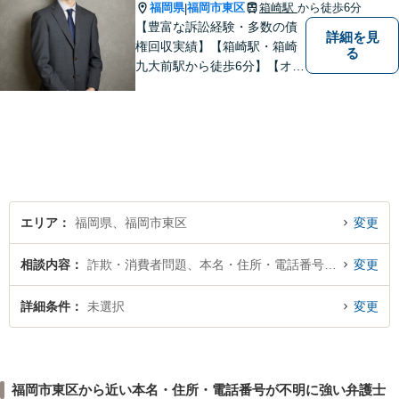
福岡県
福岡市東区
箱崎駅
から徒歩6分
|
【豊富な訴訟経験・多数の債
詳細を見
権回収実績】【箱崎駅・箱崎
る
九大前駅から徒歩6分】【オン
ライン相談対応】離婚、相
続、交通事故、労働問題など
の日常的な法律トラブルから
ビジネス上の法的課題まで、
各種法律相談、訴訟・債権回
収等のご依頼を承っておりま
す。
エリア
福岡県、福岡市東区
変更
相談内容
詐欺・消費者問題、本名・住所・電話番号が不明
変更
詳細条件
未選択
変更
福岡市東区から近い本名・住所・電話番号が不明に強い弁護士