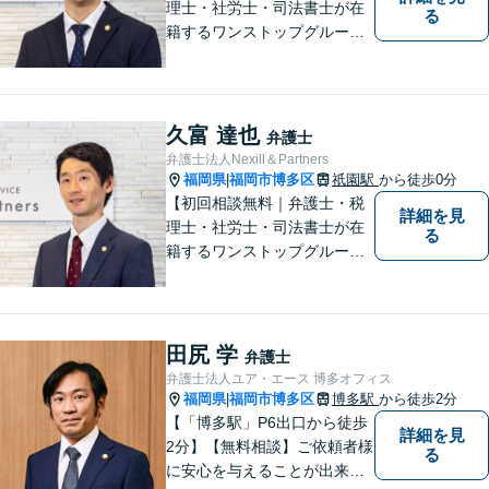
理士・社労士・司法書士が在
る
籍するワンストップグルー
プ】Nexill＆Partnersは複数士
業が在籍するワンストップグ
ループです。相続や企業法務
等複数士業の知識が必要な案
久富 達也
弁護士
件を一括して対応。九州トッ
弁護士法人Nexill＆Partners
プクラスの豊富な実績。
福岡県
福岡市博多区
祇園駅
から徒歩0分
|
【初回相談無料｜弁護士・税
詳細を見
理士・社労士・司法書士が在
る
籍するワンストップグルー
プ】Nexill＆Partnersは複数士
業が在籍するワンストップグ
ループです。相続や企業法務
等複数士業の知識が必要な案
田尻 学
弁護士
件を一括して対応。九州トッ
弁護士法人ユア・エース 博多オフィス
プクラスの豊富な実績。
福岡県
福岡市博多区
博多駅
から徒歩2分
|
【「博多駅」P6出口から徒歩
詳細を見
2分】【無料相談】ご依頼者様
る
に安心を与えることが出来る