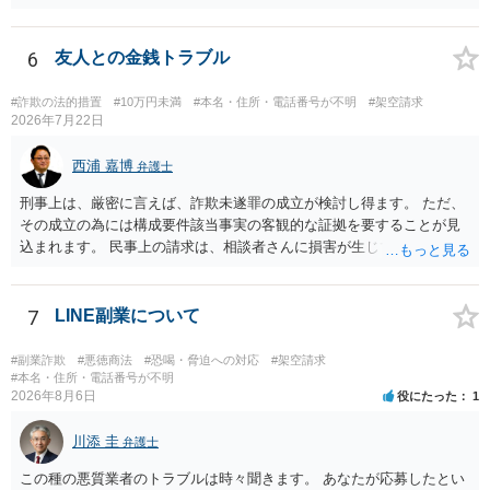
持ち出した場合には，相談者の占有を奪ったことになりますから，窃
盗罪が成立します。 しかし，窃盗罪は，故意犯です。 過失犯の場合に
は，窃盗罪は成立しません。処罰規定がないからです。 おそらく，持
6
友人との金銭トラブル
ち出した方は，相談者の記名に気づかず，自分のものと間違えて持ち
出してしまったのでしょう。 残っているのが無記名（つまり，自分の
#詐欺の法的措置
#10万円未満
#本名・住所・電話番号が不明
#架空請求
物に記名していない）のようですから，記名を気にしていない方だと
2026年7月22日
思います。 この場合は，過失にすぎませんから，窃盗罪は成立せず，
刑事的処罰を求めることはできません。 【弁償してもらうことは可能
西浦 嘉博
弁護士
か】 刑事ではなく民事の場合，不法行為に基づく損害賠償請求が問題
刑事上は、厳密に言えば、詐欺未遂罪の成立が検討し得ます。 ただ、
となります。 不法行為に基づく損害賠償請求は，故意だけではなく過
その成立の為には構成要件該当事実の客観的な証拠を要することが見
失も対象となります。 したがいまして，弁償してもらうことは可能で
込まれます。 民事上の請求は、相談者さんに損害が生じていない以
す。 ただし，間違えた方が誰かわかることが重要にはなります。
上、困難な様に思われます。 より詳細な事項についてお聞きになりた
い場合、最寄りの法律事務所での相談を検討ください。 上記、ご参考
ください。
7
LINE副業について
#副業詐欺
#悪徳商法
#恐喝・脅迫への対応
#架空請求
#本名・住所・電話番号が不明
2026年8月6日
役にたった
1
川添 圭
弁護士
この種の悪質業者のトラブルは時々聞きます。 あなたが応募したとい