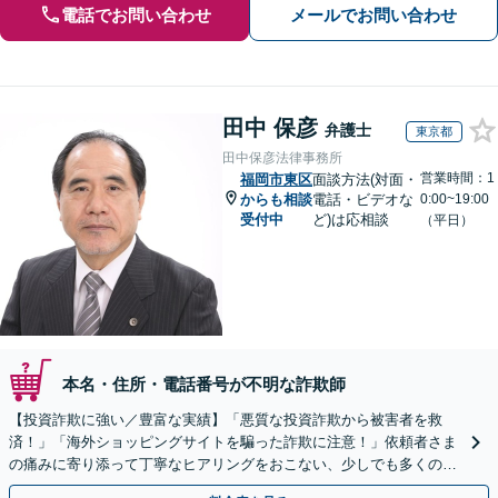
電話でお問い合わせ
メールでお問い合わせ
田中 保彦
弁護士
東京都
田中保彦法律事務所
営業時間：1
福岡市東区
面談方法(対面・
からも相談
電話・ビデオな
0:00~19:00
受付中
ど)は応相談
（平日）
本名・住所・電話番号が不明な詐欺師
【投資詐欺に強い／豊富な実績】「悪質な投資詐欺から被害者を救
済！」「海外ショッピングサイトを騙った詐欺に注意！」依頼者さま
の痛みに寄り添って丁寧なヒアリングをおこない、少しでも多くの返
金が得られるよう尽力します！