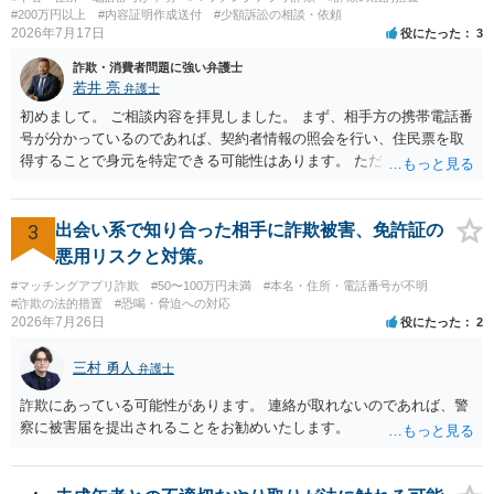
#200万円以上
#内容証明作成送付
#少額訴訟の相談・依頼
2026年7月17日
役にたった
3
詐欺・消費者問題に強い弁護士
若井 亮
弁護士
初めまして。 ご相談内容を拝見しました。 まず、相手方の携帯電話番
号が分かっているのであれば、契約者情報の照会を行い、住民票を取
得することで身元を特定できる可能性はあります。 ただ、他人名義の
携帯電話であるなどした場合には特定に結びつけることは難しいとこ
ろです。 LINEについても、詐欺の事案であれば照会できる可能性はあ
りますが、携帯電話の番号を経由する方法より難しくなります。 身元
3
出会い系で知り合った相手に詐欺被害、免許証の
を特定した後は、返金の理屈があるかどうかを確認していきます。 基
悪用リスクと対策。
本的に贈与に該当する場合には返金請求ができません。 詐欺を含め、
#マッチングアプリ詐欺
#50〜100万円未満
#本名・住所・電話番号が不明
当方に返金の理屈があるかどうかを確認していきます。 さらに、渡し
#詐欺の法的措置
#恐喝・脅迫への対応
た金額について、裏付けがあるかどうかも精査します。 上記を経て、
2026年7月26日
役にたった
2
身元の特定、返金の理屈があると判断できるのであれば、まずは交渉
からスタートすることになるでしょう。 ご理解のとおり、詐欺である
三村 勇人
弁護士
ことの立証は簡単ではありません。 刑事事件化が出来るのであれば、
返金交渉で有利になる可能性がありますが、民事上の詐欺の立証以上
詐欺にあっている可能性があります。 連絡が取れないのであれば、警
に難しいところがあります。 こちらについては、一度、最寄りの警察
察に被害届を提出されることをお勧めいたします。
署に被害相談をするようにしてください。 具体的な見通しに関して
は、証拠を拝見する必要があるため、直接弁護士にご相談された方が
良いかと思います。