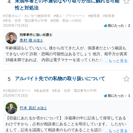
4
未成年者との不適切なやり取りが法に触れる可能
性と対処法
#児童ポルノ・わいせつ物頒布等
#個人・プライベート
#被害者
#加害者
#本名・住所・電話番号が不明
#恐喝・脅迫への対応
2026年7月26日
役にたった
2
刑事事件に強い弁護士
奥村 徹
弁護士
年齢確認もしていないし 後から出てきた人が、保護者だという確認も
できないので 詐欺・恐喝の可能性はあるでしょう 他方、相手方が真実
18歳未満であれば、 内容は電子マナーを送ってくれたら自慰行為など
の動画を要望通りに撮って送るよと言ったやりとりでした。 自分は動
画の尺は10分ほど、服を着たままで胸を触って欲しい、などの要望を
して、要求された金額(1000円程度)の電子マネーを送信してしまいま
5
アルバイト先での私物の取り扱いについて
した。 そこから、撮影するまで暇なので顔の雰囲気の写真を交換して
欲しい、住んでいる都道府県と区を教えてと言われたので教えたりと
#少額訴訟サポート
#返金請求
#本名・住所・電話番号が不明
言ったやり取りをしていました。 というやりとりは、青少年条例違反
2026年7月16日
役にたった
1
（わいせつ行為）の疑いがあります。18歳未満と知らなくても処罰可
能です。
竹本 真紀
弁護士
【窃盗にあたるか否かについて】 冷蔵庫の中に記名して保管してある
わけですから，占有が相談者にあることを明示しています。 したがい
まして，記名を認識して相談者のものであることを認識していながら