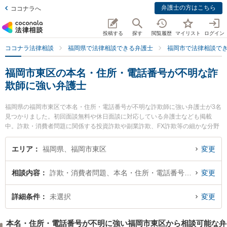
弁護士の方はこちら
ココナラへ
投稿する
探す
閲覧履歴
マイリスト
ログイン
ココナラ法律相談
福岡県で法律相談できる弁護士
福岡市で法律相談で
福岡市東区の本名・住所・電話番号が不明な詐
欺師に強い弁護士
福岡県の福岡市東区で本名・住所・電話番号が不明な詐欺師に強い弁護士が3名
見つかりました。初回面談無料や休日面談に対応している弁護士なども掲載
中。詐欺・消費者問題に関係する投資詐欺や副業詐欺、FX詐欺等の細かな分野
での絞り込み検索もでき便利です。特に香椎照葉法律事務所の牟田口 裕史弁護
士やIK法律事務所の石松 信行弁護士、箱崎法律事務所の馬場 俊介弁護士のプロ
エリア
福岡県、福岡市東区
変更
フィール情報や弁護士費用、強みなどが注目されています。『福岡市東区で土
日や夜間に発生した本名・住所・電話番号が不明な詐欺師のトラブルを今すぐ
相談内容
詐欺・消費者問題、本名・住所・電話番号が不明
変更
に弁護士に相談したい』『本名・住所・電話番号が不明な詐欺師のトラブル解
決の実績豊富な近くの弁護士を検索したい』『初回相談無料で本名・住所・電
話番号が不明な詐欺師を法律相談できる福岡市東区内の弁護士に相談予約した
詳細条件
未選択
変更
い』などでお困りの相談者さんにおすすめです。
本名・住所・電話番号が不明に強い福岡市東区から相談可能な弁