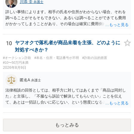
川添 圭
弁護士
詳しい事情によります。相手の氏名や住所がわからない場合、それを
調べることがそもそもできない、あるいは調べることができても費用
がかかってしまうことがあり、その場合は確実に費用倒れになりそう
です（調査費用は相手に請求できないのが原則だからです）。
10
ヤフオクで落札者が商品未着を主張、どのように
対処すべきか？
#オークション詐欺
#本名・住所・電話番号が不明
#詐欺の法的措置
#10〜50万円未満
2026年8月9日
匿名A
弁護士
法律相談の回答としては、相手方に対してはあくまで「商品は同封し
た」と主張し、「不服なら訴訟で解決してもらいたい」ことを伝え
て、あとは一切話し合いに応じない、という態度になると思います。
トラブルが大きくなりそうなら弁護士へ依頼して解決せざるをえない
可能性もありますが、「返金は絶対にしたくありません」ということ
であれば、徹底的に強気で対応することになるでしょう。
もっとみる