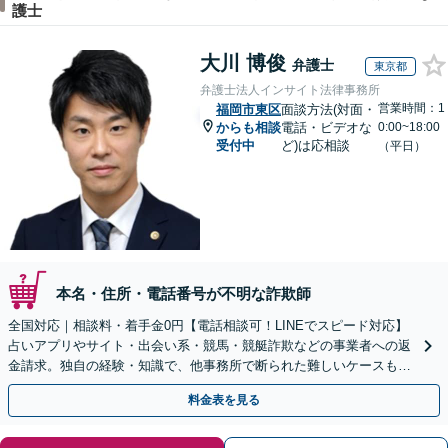
護士
大川 博俊
弁護士
東京都
弁護士法人インサイト法律事務所
営業時間：1
福岡市東区
面談方法(対面・
からも相談
電話・ビデオな
0:00~18:00
受付中
ど)は応相談
（平日）
本名・住所・電話番号が不明な詐欺師
全国対応｜相談料・着手金0円【電話相談可！LINEでスピード対応】
占いアプリやサイト・出会い系・競馬・競艇詐欺などの事業者への返
金請求。独自の経験・知識で、他事務所で断られた難しいケースも解
決に導いた実績あり。まずはお気軽にご相談ください
料金表を見る