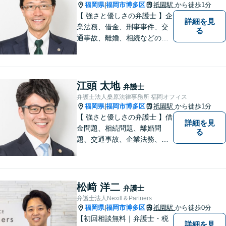
福岡県
福岡市博多区
祇園駅
から徒歩1分
|
【 強さと優しさの弁護士 】企
詳細を見
業法務、借金、刑事事件、交
る
通事故、離婚、相続などのご
相談を承っております。まず
はお気軽にご相談ください。
チーム体制による迅速で最適
なリーガルサービスを提供い
江頭 太地
弁護士
たします。
弁護士法人桑原法律事務所 福岡オフィス
福岡県
福岡市博多区
祇園駅
から徒歩1分
|
【 強さと優しさの弁護士 】借
詳細を見
金問題、相続問題、離婚問
る
題、交通事故、企業法務、刑
事事件などのご相談を承って
おります。まずはお気軽にご
相談ください。チーム体制に
よる迅速で最適なリーガルサ
松﨑 洋二
弁護士
ービスを提供いたします。
弁護士法人Nexill＆Partners
福岡県
福岡市博多区
祇園駅
から徒歩0分
|
【初回相談無料｜弁護士・税
詳細を見