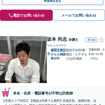
料金表を見る
電話でお問い合わせ
メールでお問い合わせ
坂本 尚志
弁護士
東京都
清陵法律事務所
営業時間：0
福岡市東区
面談方法(対面・
からも相談
電話・ビデオな
9:00~17:30
受付中
ど)は応相談
（平日）
本名・住所・電話番号が不明な詐欺師
【全国エリア対応】【相談は何度でも無料】投資詐欺、副業詐欺、ぼ