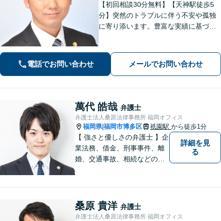
【初回相談30分無料】【天神駅徒歩5
分】突然のトラブルに伴う不安や孤独
に寄り添います。豊富な実績に基づく
迅速かつ的確な弁護で精神的負担を軽
減し、前向きな再出発を支援。数千件
の相談から培った確かな交渉力であな
電話でお問い合わせ
メールでお問い合わせ
たを守り抜きます。【LINE予約可】
萬代 皓哉
弁護士
弁護士法人桑原法律事務所 福岡オフィス
福岡県
福岡市博多区
祇園駅
から徒歩1分
|
【 強さと優しさの弁護士 】企
詳細を見
業法務、借金、刑事事件、離
る
婚、交通事故、相続などのご
相談を承っております。まず
はお気軽にご相談ください。
チーム体制による迅速で最適
なリーガルサービスを提供い
桑原 貴洋
弁護士
たします。
弁護士法人桑原法律事務所 福岡オフィス