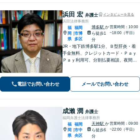
浜田 宏
弁護士
インタビューを見る
浜田法律事務所
博多駅
か
営業時間：10:00
福
福岡
~18:00（平日）
岡
市博
ら徒歩1
|
県
多区
分
JR・地下鉄博多駅1分、Ｂ型肝炎・着
手金無料、クレジットカード・Ｐａｙ
Ｐａｙ利用可、分割払要相談、夜間・
休日相談可（要事前予約）、弁護士歴2
1年。インターネット問題、医療、離
婚、相続、後見、交通事故、借金、労
電話でお問い合わせ
メールでお問い合わせ
働、民事全般取扱い
成瀨 潤
弁護士
福岡弁護士法律事務所
天神駅
か
営業時間：09:00
福
福岡
~22:00（平日）
岡
市中
ら徒歩6
|
県
央区
分