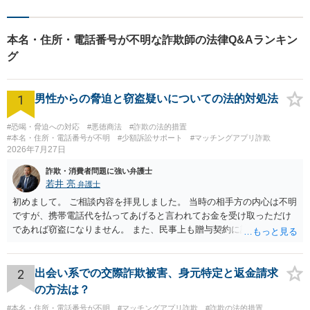
本名・住所・電話番号が不明な詐欺師の法律Q&Aランキン
グ
1
男性からの脅迫と窃盗疑いについての法的対処法
#恐喝・脅迫への対応
#悪徳商法
#詐欺の法的措置
#本名・住所・電話番号が不明
#少額訴訟サポート
#マッチングアプリ詐欺
2026年7月27日
詐欺・消費者問題に強い弁護士
若井 亮
弁護士
初めまして。 ご相談内容を拝見しました。 当時の相手方の内心は不明
ですが、携帯電話代を払ってあげると言われてお金を受け取っただけ
であれば窃盗になりません。 また、民事上も贈与契約に該当すると思
われるところ、返済の義務はありません。 これ以上のやり取りをせ
ず、可能であればブロックをするようにしてください。 ご不安であれ
ば、最寄りの警察署に相談をしても良いかもしれません。 以上、ご参
2
出会い系での交際詐欺被害、身元特定と返金請求
考になれば幸いです。
の方法は？
#本名・住所・電話番号が不明
#マッチングアプリ詐欺
#詐欺の法的措置