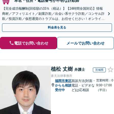
本名・住所・電話番号が不明な詐欺師
【完全成功報酬制(回収額の33％（税込）】【24時間全国対応】情報
商材／アフィリエイト／副業詐欺／出会い系サクラ詐欺／コンサル詐
欺／投資詐欺／仮想通貨のトラブルは、お任せください！オンライン
のみで解決も可能！
料金表を見る
電話でお問い合わせ
メールでお問い合わせ
植松 丈樹
弁護士
宮城県
蒼天法律事務所
営業時間：0
福岡市東区
面談方法(対面・
からも相談
電話・ビデオな
9:00~17:00
受付中
ど)は応相談
（平日）