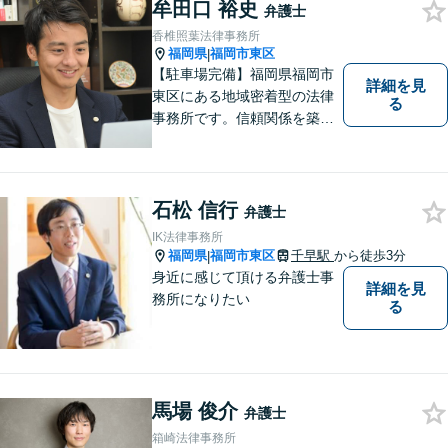
牟田口 裕史
弁護士
香椎照葉法律事務所
福岡県
福岡市東区
|
【駐車場完備】福岡県福岡市
詳細を見
東区にある地域密着型の法律
る
事務所です。信頼関係を築
き、早期の円満解決を目指し
ます。まずは、些細なことで
も構いませんので、お困りの
方は気軽にご相談ください。
石松 信行
弁護士
IK法律事務所
福岡県
福岡市東区
千早駅
から徒歩3分
|
身近に感じて頂ける弁護士事
詳細を見
務所になりたい
る
馬場 俊介
弁護士
箱崎法律事務所