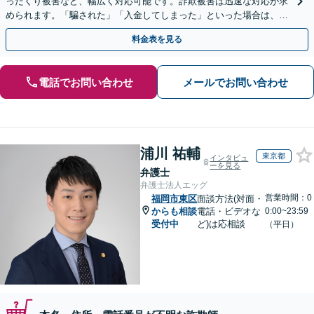
ったくり被害など、幅広く対応可能です。詐欺被害は迅速な対応が求
められます。「騙された」「入金してしまった」といった場合は、お
早めにご相談ください。【電話・メール・WEB相談可】
料金表を見る
電話でお問い合わせ
メールでお問い合わせ
浦川 祐輔
東京都
インタビュ
ーを見る
弁護士
弁護士法人エッグ
営業時間：0
福岡市東区
面談方法(対面・
からも相談
電話・ビデオな
0:00~23:59
受付中
ど)は応相談
（平日）