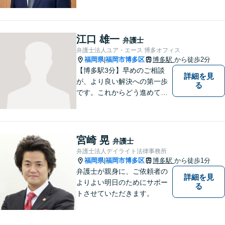
弁護士を目指してきました。
お悩みを抱えていらっしゃる
方に安心して日々を過ごして
いただくために、これからも
江口 雄一
弁護士
研鑽を積んでいきたいと考え
弁護士法人ユア・エース 博多オフィス
ております。
福岡県
福岡市博多区
博多駅
から徒歩2分
|
【博多駅3分】早めのご相談
詳細を見
が、より良い解決への第一歩
る
です。これからどう進めてい
くのが一番よいか、最適な道
筋を一緒に考えていきます。
どんな些細なことでも構いま
せんので、遠慮なくご相談く
宮崎 晃
弁護士
ださい。【分割払い利用可】
弁護士法人デイライト法律事務所
【電話・メール面談可】
福岡県
福岡市博多区
博多駅
から徒歩1分
|
弁護士が親身に、ご依頼者の
詳細を見
よりよい明日のためにサポー
る
トさせていただきます。