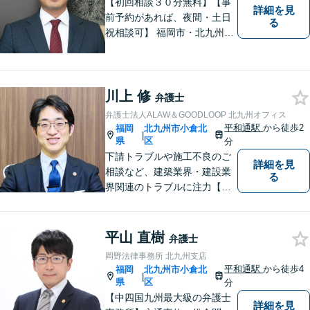
【初回相談３０分無料】【事
詳細を見
前予約があれば、夜間・土日
る
祝相談可】 福岡市・北九州市
に２拠点を有する法律事務所
です。労災・交通事故・離
婚・相続・企業法務に力を入
れています。 スピーディーか
川上 修
弁護士
つ依頼者様満足の高い事件処
弁護士法人ALAW＆GOODLOOP 北九州オフィス
理をモットーにしています。
平和通駅
から徒歩2
福岡
北九州市小倉北
|
県
区
分
下請トラブルや施工不良のご
詳細を見
相談など、建築業界・建設業
る
界関連のトラブルに注力【企
業法務も多くの実績あり】不
祥事対応、顧問契約など企業
のご相談はお任せください
平山 直樹
弁護士
【夜間・休日対応可】M&A、
岡野法律事務所 北九州支店
株式発行も対応【小倉駅3分】
平和通駅
から徒歩4
福岡
北九州市小倉北
|
県
区
分
【中四国九州最大級の弁護士
詳細を見