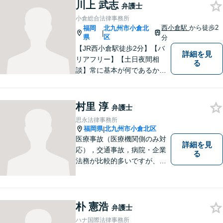
本質把握から解決に至るまで
川上 武志
弁護士
懇切丁寧に対応します！【宅
小倉総合法律事務所
建士資格あり】
西小倉駅
から徒歩2
福岡
北九州市小倉北
|
県
区
分
【JR西小倉駅徒歩2分】【バ
詳細を見
リアフリー】【土日夜間相
る
談】常に基本が何であるかを
意識し、判断に悩むことがあ
れば基本に立ち返って考える
ことを忘れずに日々研鑽に努
村里 淳
弁護士
めてまいりたいと考えており
思永法律事務所
ます。お気軽にご相談くださ
福岡県
北九州市小倉北区
|
い。
医療事故（医療機関側のみ対
詳細を見
応），交通事故，病院・企業
る
法務が比較的多いですが、家
事事件（相続・離婚）や債務
整理（個人再生・破産申立）
等も幅広く対応しています。
【福岡地裁小倉支部すぐ近
朴 憲浩
弁護士
く】【駐車場あり】
ハナ国際法律事務所