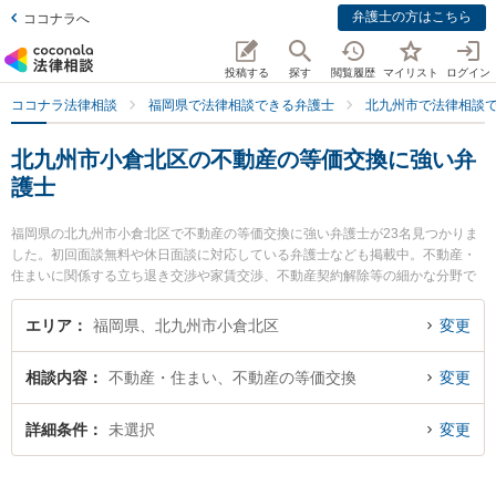
弁護士の方はこちら
ココナラへ
投稿する
探す
閲覧履歴
マイリスト
ログイン
ココナラ法律相談
福岡県で法律相談できる弁護士
北九州市で法律相談
北九州市小倉北区の不動産の等価交換に強い弁
護士
福岡県の北九州市小倉北区で不動産の等価交換に強い弁護士が23名見つかりま
した。初回面談無料や休日面談に対応している弁護士なども掲載中。不動産・
住まいに関係する立ち退き交渉や家賃交渉、不動産契約解除等の細かな分野で
の絞り込み検索もでき便利です。特に弁護士法人大手町法律事務所 北九州ヘッ
ドオフィスの眞子 幸人弁護士や清風法律事務所の多加喜 寛明弁護士、ネクスパ
エリア
福岡県、北九州市小倉北区
変更
ート法律事務所 北九州オフィスの藤家 寛之弁護士のプロフィール情報や弁護士
費用、強みなどが注目されています。『北九州市小倉北区で土日や夜間に発生
相談内容
不動産・住まい、不動産の等価交換
変更
した不動産の等価交換のトラブルを今すぐに弁護士に相談したい』『不動産の
等価交換のトラブル解決の実績豊富な近くの弁護士を検索したい』『初回相談
無料で不動産の等価交換を法律相談できる北九州市小倉北区内の弁護士に相談
詳細条件
未選択
変更
予約したい』などでお困りの相談者さんにおすすめです。