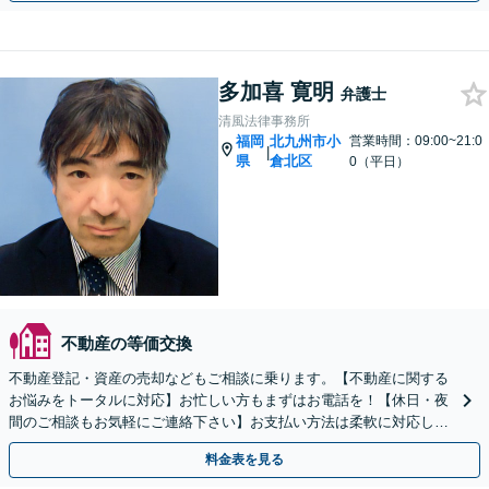
多加喜 寛明
弁護士
清風法律事務所
福岡
北九州市小
営業時間：09:00~21:0
|
県
倉北区
0（平日）
不動産の等価交換
不動産登記・資産の売却などもご相談に乗ります。【不動産に関する
お悩みをトータルに対応】お忙しい方もまずはお電話を！【休日・夜
間のご相談もお気軽にご連絡下さい】お支払い方法は柔軟に対応しま
す【ご依頼者様のご負担、実質0円／完全成功報酬制あり】
料金表を見る