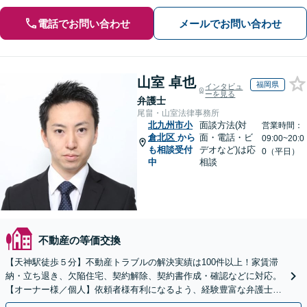
電話でお問い合わせ
メールでお問い合わせ
山室 卓也
福岡県
インタビュ
ーを見る
弁護士
尾畠・山室法律事務所
北九州市小
面談方法(対
営業時間：
倉北区
から
面・電話・ビ
09:00~20:0
も相談受付
デオなど)は応
0（平日）
中
相談
不動産の等価交換
【天神駅徒歩５分】不動産トラブルの解決実績は100件以上！家賃滞
納・立ち退き、欠陥住宅、契約解除、契約書作成・確認などに対応。
【オーナー様／個人】依頼者様有利になるよう、経験豊富な弁護士が
交渉いたします。まずは電話相談からお越しください