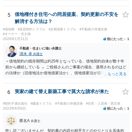
5
借地権付き住宅への同居提案、契約更新の不安を
解消する方法は？
#借地権
#賃貸契約トラブル
#定期借家トラブル
#不動産の等価交換
#オーナー・売主側
2026年1月31日
役にたった
1
不動産・住まいに強い弁護士
清水 卓
弁護士
＞借地契約の残存期間は約25年となっている、借地契約自体が数十年
前から継続している → ご投稿さんのご事案の場合、適用されるのはど
の法律か（旧借地法か借地借家法か）、借地借家法が適用される場合
だとして、一般定期借地権となっていないか（そもそも契約の更新が
ないことを前提とする契約か、借地借家法の更新に関する規定の適用
のある契約か）等につき、まず、お父様が締結されている契約書の内
6
実家の建て替え新築工事で莫大な請求が来た
容を確認の上、確かめてみる必要があるように思います。 その上
で、契約書の内容や適用される法律等に基づき、今後の対応を検討な
#契約不適合責任
#建築トラブル
#不動産の等価交換
#住民・入居者・買主側
されるべきでしょう。 借地契約自体が数十年前から継続している等
2023年8月8日
役にたった
1
の事情からしますと、ご投稿さんのご事案は、借地契約が締結された
時期によっては、借地借家法ではなく、旧借地法が適用されるご事案
匿名A
弁護士
かもしれません。 ※借地借家法の施行日が平成４年８月１日の関係
申し訳ございませんが、契約書の内容や相手方とのやりとりを具体的
で、平成４年７月３１日以前に締結された借地契約については、依然