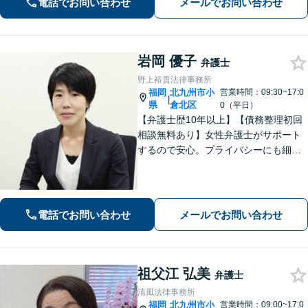
電話でお問い合わせ
メールでお問い合わせ
岩岡 優子
弁護士
野上裕貴法律事務所
福岡
北九州市小
営業時間：09:30~17:0
|
県
倉北区
0（平日）
【弁護士歴10年以上】【債務整理初回
相談無料あり】女性弁護士がサポート
するので安心。プライバシーにも細心
の注意を払っております。解決までの
細やかな対応や心的なサポートに注力
しております。お気軽にご相談くださ
い。【完全個室で相談】【駐車場あ
電話でお問い合わせ
メールでお問い合わせ
り】
祖父江 弘美
弁護士
清風法律事務所
福岡
北九州市小
営業時間：09:00~17:0