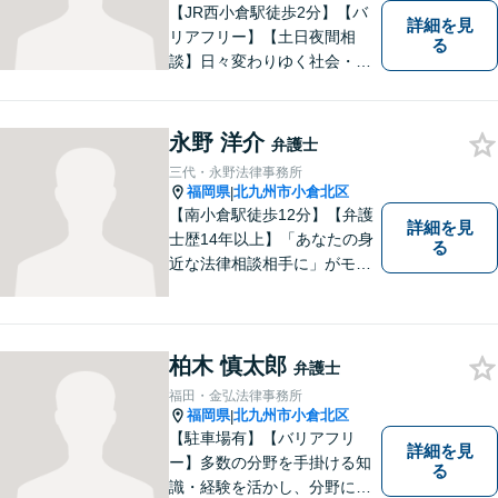
【JR西小倉駅徒歩2分】【バ
詳細を見
リアフリー】【土日夜間相
る
談】日々変わりゆく社会・法
的環境に適時に対応し、クラ
イアントの皆様にご満足いた
だける良質なサービスを提供
永野 洋介
弁護士
できるよう日々研鑽に努めて
三代・永野法律事務所
まいります。お気軽にご相談
福岡県
北九州市小倉北区
|
ください。
【南小倉駅徒歩12分】【弁護
詳細を見
士歴14年以上】「あなたの身
る
近な法律相談相手に」がモッ
トー。交通事故分野に精通す
る弁護士。相続、離婚、交通
事故、債務整理等、個人が抱
える問題に注力しております
柏木 慎太郎
弁護士
ので、お気軽にご相談くださ
福田・金弘法律事務所
いませ。【駐車場あり】
福岡県
北九州市小倉北区
|
【駐車場有】【バリアフリ
詳細を見
ー】多数の分野を手掛ける知
る
識・経験を活かし、分野にと