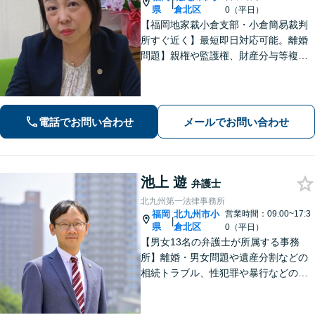
|
県
倉北区
0（平日）
【福岡地家裁小倉支部・小倉簡易裁判
所すぐ近く】最短即日対応可能。離婚
問題】親権や監護権、財産分与等複雑
化する問題に解決後も見据えたアドバ
イス【相続・遺言】総合商社での社会
人経験や調停委員の経験で培った調整
力と交渉力を強みに円満な相続へ。
電話でお問い合わせ
メールでお問い合わせ
池上 遊
弁護士
北九州第一法律事務所
福岡
北九州市小
営業時間：09:00~17:3
|
県
倉北区
0（平日）
【男女13名の弁護士が所属する事務
所】離婚・男女問題や遺産分割などの
相続トラブル、性犯罪や暴行などの刑
事事件を幅広く承ります。どのような
内容でも事務所が一丸となり的確に対