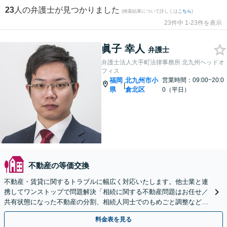
23
人の弁護士が見つかりました
(検索結果について詳しくは
こちら
)
23件中 1-23件を表示
眞子 幸人
弁護士
弁護士法人大手町法律事務所 北九州ヘッドオ
フィス
福岡
北九州市小
営業時間：09:00~20:0
|
県
倉北区
0（平日）
不動産の等価交換
不動産・賃貸に関するトラブルに幅広く対応いたします。他士業と連
携してワンストップで問題解決「相続に関する不動産問題はお任せ／
共有状態になった不動産の分割、相続人同士でのもめごと調整など」
オーナーさまもご相談ください【休日・夜間相談可】
料金表を見る