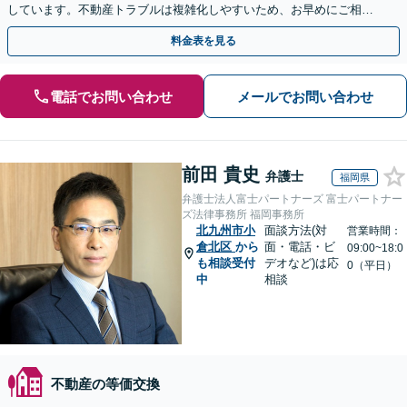
しています。不動産トラブルは複雑化しやすいため、お早めにご相談
ください。【休日・夜間面談可】
料金表を見る
電話でお問い合わせ
メールでお問い合わせ
前田 貴史
弁護士
福岡県
弁護士法人富士パートナーズ 富士パートナー
ズ法律事務所 福岡事務所
北九州市小
面談方法(対
営業時間：
倉北区
から
面・電話・ビ
09:00~18:0
も相談受付
デオなど)は応
0（平日）
中
相談
不動産の等価交換