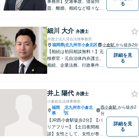
事務所】交通事故、借金問
る
題、離婚、相続など様々な問
題について、「何度でも無
料」の相談を行っています！
まずはお気軽にご相談くださ
細川 大介
弁護士
い！
弁護士法人河合法律事務所
福岡県
北九州市小倉北区
小倉駅
から徒歩2分
|
【相続は初回相談無料！】元
詳細を見
検察官・元自治体内弁護士。
る
相続、企業法務、行政事件、
国家賠償に注力【北九州・行
橋・京築】
井上 陽代
弁護士
小倉総合法律事務所
西小倉駅
から徒歩2
福岡
北九州市小倉北
|
県
区
分
【JR西小倉駅徒歩2分】【バ
詳細を見
リアフリー】【土日夜間相
る
談】女性として、女性が巻き