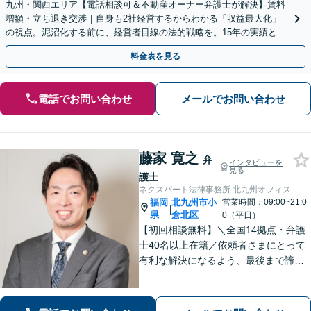
九州・関西エリア【電話相談可＆不動産オーナー弁護士が解決】賃料
増額・立ち退き交渉｜自身も2社経営するからわかる「収益最大化」
の視点。泥沼化する前に、経営者目線の法的戦略を。15年の実績と専
門チームで正当な権利を守ります【顧問先企業60社超】
料金表を見る
電話でお問い合わせ
メールでお問い合わせ
藤家 寛之
弁
インタビューを
見る
護士
ネクスパート法律事務所 北九州オフィス
福岡
北九州市小
営業時間：09:00~21:0
|
県
倉北区
0（平日）
【初回相談無料】＼全国14拠点・弁護
士40名以上在籍／依頼者さまにとって
有利な解決になるよう、最後まで諦め
ずに闘います！借金問題/離婚・男女問
題/相続/交通事故/刑事事件など、ご相
談ください【夜間・休日対応】