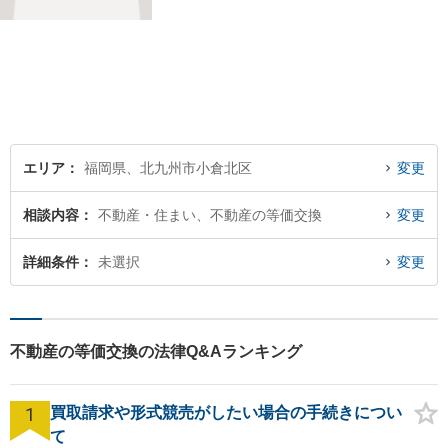
らわれない多角的・横断的な
見地から、迅速・的確かつ分
かりやすいリーガルサービス
を提供致します。メール相談
やビデオ面談にも柔軟に対応
しております。 まずは、ご相
談ください。
エリア
福岡県、北九州市小倉北区
変更
相談内容
不動産・住まい、不動産の等価交換
変更
詳細条件
未選択
変更
不動産の等価交換の法律Q&Aランキング
1
買取請求や形式競売がしたい場合の手続きについ
て