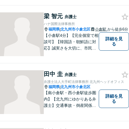
込まれる各種法的トラブル、
女性が特有の法律問題にも積
極的に対応しております。男
梁 智元
弁護士
性弁護士には相談しづらいと
ハナ国際法律事務所
いう女性の方もお気軽にご相
福岡県
北九州市小倉北区
小倉駅
から徒歩6分
|
談下さい。
【小倉駅4分】【完全個室で相
詳細を見
談可】【韓国語・朝鮮語に対
る
応】誠実さを大切に、市民に
寄り添う弁護士を目指してい
ます。皆様の状況を深く理解
し、納得のいく解決へと尽力
田中 圭
いたします。お困りの方は、
弁護士
ご相談ください。
弁護士法人大手町法律事務所 北九州ヘッドオフィス
福岡県
北九州市小倉北区
|
【南小倉駅・西小倉駅徒歩圏
詳細を見
内】【北九州にゆかりある弁
る
護士】交通事故・倒産関係・
刑事事件分野などに強みを持
つ弁護士。「信頼のソリュー
ション」をモットーに問題の