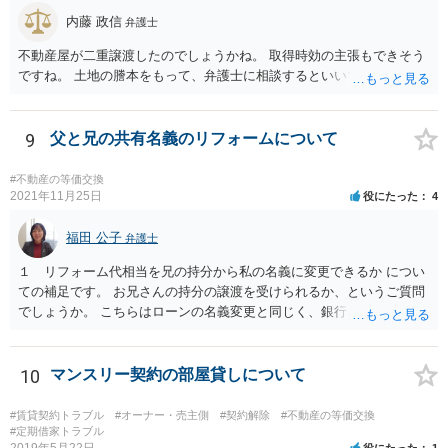
内藤 政信
弁護士
不動産屋が二重譲渡したのでしょうかね。 取得時効の主張もできそう
ですね。 土地の謄本をもって、弁護士に相談するといいでしょう。
9
父と兄の共有名義のリフォームについて
#不動産の等価交換
2021年11月25日
役にたった
4
福田 公子
弁護士
１ リフォーム代相当を兄の持分から私の名義に変更できるか につい
ての補足です。 お兄さんの持分の譲渡を受けられるか、というご質問
でしょうか。 こちらはローンの名義変更と同じく、銀行さんの承諾が
なければできません。 こちらも含めて銀行さんとよく協議されてくだ
さい。
10
マンスリー契約の部屋貸しについて
#賃貸契約トラブル
#オーナー・売主側
#契約解除
#不動産の等価交換
#定期借家トラブル