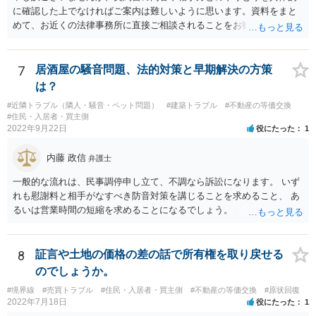
に確認した上でなければご案内は難しいように思います。資料をまと
として旧借地法が適用されます。 なお、適用される法律が旧借地
めて、お近くの法律事務所に直接ご相談されることをお勧めいたしま
法、借地借家法のいずれであったとしても、家主側の更新拒絶には正
す。
当事由が必要とされており、裁判実務上も容易には認められていませ
ん。 ただし、借地借家法が施行された平成４年８月１日以降に借地
7
居酒屋の騒音問題、法的対策と早期解決の方策
契約が締結されている場合、契約の更新がないことを前提とする一般
定期借地権となっている可能性もあるので、契約内容の確認をしてみ
は？
てください。 ※本来、借地借家法では、契約を更新しないことを内
#近隣トラブル（隣人・騒音・ペット問題）
#建築トラブル
#不動産の等価交換
容とする特約は、借地人に不利な特約として無効とされます。 しか
#住民・入居者・買主側
しながら、存続期間を50年以上とする借地契約を締結するに際し、３
2022年9月22日
役にたった
1
つの特約（①契約の更新なし、②建物の築造による期間の延長なし、
③建物買取請求をしない）を付ける、一般定期借地権を設定するこが
内藤 政信
弁護士
認められています（借地借家法22条）。 【参考】借地借家法 第２２条
一般的な流れは、民事調停申し立て、不調なら訴訟になります。 いず
（一般定期借地権） 存続期間を５０年以上として借地権を設定する
れも慰謝料と相手がなすべき防音対策を講じることを求めること、 あ
場合においては、第９条及び第１６条の規定にかかわらず、契約の更
るいは営業時間の短縮を求めることになるでしょう。
新（更新の請求及び土地の使用の継続によるものを含む。次条第１項
において同じ。）及び建物の築造による存続期間の延長がなく、並び
に第１３条の規定による買取りの請求をしないこととする旨を定める
ことができる。この場合においては、その特約は、公正証書による等
8
証言や土地の価格の差の話で所有権を取り戻せる
書面によってしなければならない。
のでしょうか。
#境界線
#売買トラブル
#住民・入居者・買主側
#不動産の等価交換
#原状回復
2022年7月18日
役にたった
1