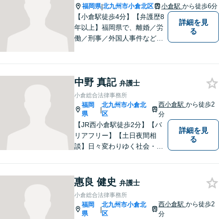
福岡県
北九州市小倉北区
小倉駅
から徒歩6分
|
【小倉駅徒歩4分】【弁護歴8
詳細を見
年以上】福岡県で、離婚／労
る
働／刑事／外国人事件などに
精通する弁護士。日頃感じる
小さな違和感・疑問をお気軽
にご相談ください。丁寧に、
中野 真記
会話のキャッチボールを積み
弁護士
重ねながら解決へと動いてま
小倉総合法律事務所
いります。【韓国語対応可】
西小倉駅
から徒歩2
福岡
北九州市小倉北
|
県
区
分
【JR西小倉駅徒歩2分】【バ
詳細を見
リアフリー】【土日夜間相
る
談】日々変わりゆく社会・法
的環境に適時に対応し、クラ
イアントの皆様にご満足いた
だける良質なリーガルサービ
惠良 健史
弁護士
スを提供できるよう日々研鑽
小倉総合法律事務所
に努めてまいります。お気軽
西小倉駅
から徒歩2
福岡
北九州市小倉北
|
にご相談ください。
県
区
分