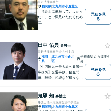
垣内法律事務所
福岡県
北九州市小倉北区
|
「弁護士に依頼して、よかっ
詳細を見
た！」とご満足いただくため
る
に。
田中 佑典
弁護士
岡野法律事務所 北九州支店
平和通駅
から徒歩4
福岡
北九州市小倉北
|
県
区
分
【中四国九州最大級の弁護士
詳細を見
事務所】交通事故、借金問
る
題、離婚、相続など様々な問
題について、「何度でも無
料」の相談を行っています！
まずはお気軽にご相談くださ
鬼塚 知
弁護士
い！
弁護士法人鬼塚綜合法律事務所
福岡県
北九州市小倉北区
|