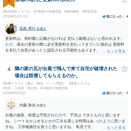
3
#賃貸契約トラブル
#不動産の等価交換
#契約解除
#家賃交渉
2019年5月17日
役にたった
4
高島 秀行
弁護士
更新料は、契約書に記載がなければ 支払う義務はないと思われます。
ただ、過去の更新の際に必ず更新料を支払ってきていた場合は 更新料
を支払う合意があったと認定される可能性もあります。 弁護士に面談
で相談されたらよいと思います。
4
隣の家の瓦が台風で飛んで来て自宅が破壊された
場合は賠償してもらえるのか。
#近隣トラブル（隣人・騒音・ペット問題）
#建築トラブル
#住民・入居者・買主側
#不動産の等価交換
2018年9月5日
役にたった
7
内藤 政信
弁護士
台風の進路、程度は予想されたので、予見は できたものと思います
ね。 シートをかぶせるとかの工夫を講じる時間はあ ったように思いま
すね。 工作物責任を負うと思いますね。 私見です。