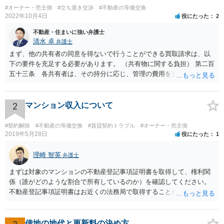
#オーナー・売主側
#立ち退き交渉
#不動産の等価交換
2022年10月4日
役にたった
2
不動産・住まいに強い弁護士
清水 卓
弁護士
まず、他の共有者の同意を得ないで行うことができる買取請求は、以
下の要件を充足する必要があります。 （共有物に関する負担） 第二百
五十三条 各共有者は、その持分に応じ、管理の費用を支払い、その
他共有物に関する負担を負う。 ２ 共有者が一年以内に前項の義務を
履行しないときは、他の共有者は、相当の償金を支払ってその者の持
分を取得することができる。 次に、共有物分割請求訴訟を提起した
2
マンション収入について
場合、他の共有者と和解ができれば、その和解内容に基づき解決とな
り、和解ができなければ、判決による解決となります。 ただ、判決
#契約解除
#不動産の等価交換
#賃貸契約トラブル
#オーナー・売主側
による解決の場合も、ご事案に応じて分割の仕方などバリエーション
2019年5月28日
役にたった
1
がいくつかあるため、一度、弁護士に直接相談し、アドバイスを受け
てみることもご検討下さい。
理崎 智英
弁護士
まずは対象のマンションの不動産登記事項証明書を取得して、権利関
係（誰がどのような割合で所有しているのか）を確認してください。
不動産登記事項証明書はお近くの法務局で取得することが出来ます。
お父さんが共有持分をもっていれば、お父様からの法定相続分につい
てたつをさんは権利をもっているので、相続分に応じた賃料収入をも
らう権利があります。
借地の地代と更新料の決め方