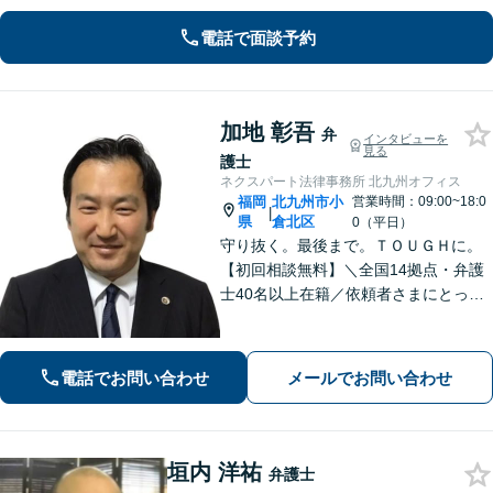
応し、依頼者さまに最善の解決を目指
します【土日祝・当日対応可】
電話で面談予約
加地 彰吾
弁
インタビューを
見る
護士
ネクスパート法律事務所 北九州オフィス
福岡
北九州市小
営業時間：09:00~18:0
|
県
倉北区
0（平日）
守り抜く。最後まで。ＴＯＵＧＨに。
【初回相談無料】＼全国14拠点・弁護
士40名以上在籍／依頼者さまにとって
有利な解決になるよう、最後まで諦め
ずに闘います！借金問題/離婚・男女問
題/相続/交通事故/刑事事件など、ご相
電話でお問い合わせ
メールでお問い合わせ
談ください【夜間・休日対応】
垣内 洋祐
弁護士