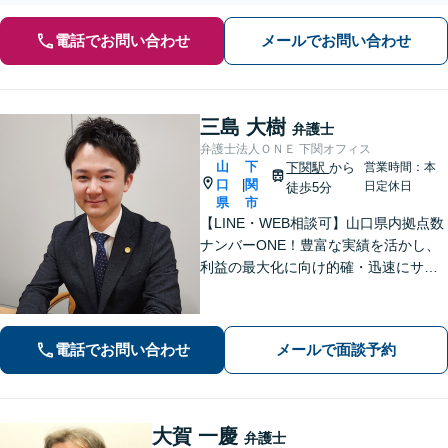
電話でお問い合わせ
メールでお問い合わせ
三島 大樹
弁護士
弁護士法人ＯＮＥ 下関オフィス
山
下
下関駅
から
営業時間：本
口
関
|
日定休日
徒歩5分
県
市
【LINE・WEB相談可】山口県内拠点数
ナンバーONE！豊富な実績を活かし、
利益の最大化に向け的確・迅速にサポ
ート。法的助言だけでなく、解決後の
未来を見据えたプランをご提案。離婚
問題／交通事故等、あなたの味方とし
電話でお問い合わせ
メールで面談予約
て尽力します【完全個室】【下関駅5
分】
大賀 一慶
弁護士