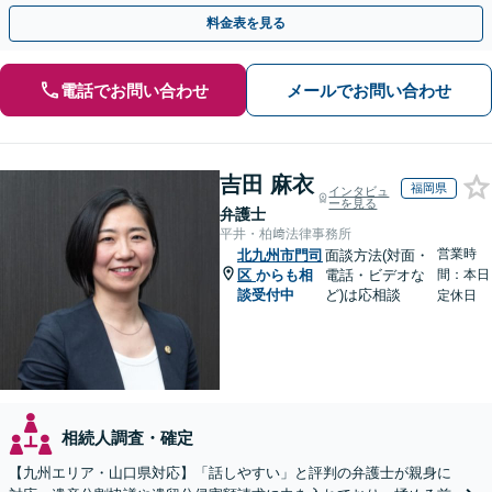
い【初回相談無料】【夜間・休日相談可】
料金表を見る
電話でお問い合わせ
メールでお問い合わせ
吉田 麻衣
福岡県
インタビュ
ーを見る
弁護士
平井・柏﨑法律事務所
営業時
北九州市門司
面談方法(対面・
区
からも相
電話・ビデオな
間：本日
談受付中
ど)は応相談
定休日
相続人調査・確定
【九州エリア・山口県対応】「話しやすい」と評判の弁護士が親身に