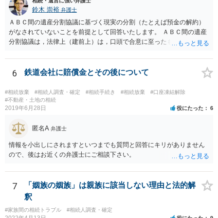
相続・遺言に強い弁護士
鈴木 崇裕
弁護士
ＡＢＣ間の遺産分割協議に基づく現実の分割（たとえば預金の解約）
がなされていないことを前提として回答いたします。 ＡＢＣ間の遺産
分割協議は，法律上（建前上）は，口頭で合意に至ったものであって
も有効です。 しかし，口頭で合意したことを立証する方法がありませ
ん。 また，不動産の名義を移転するためには，遺産分割協議書への署
名捺印を得る必要があります。 したがって，残念ながら，「ＡＢＣ間
6
鉄道会社に賠償金とその後について
の遺産分割協議が有効に成立している」という前提に基づく主張は困
難と思われます。 「ＡＢＣ間の遺産分割協議は未了のまま，ＡとＢが
#相続放棄
#相続人調査・確定
#相続手続き
#相続放棄
#口座凍結解除
死亡し，二次相続が発生した」という前提に基づいて協議を進める必
#不動産・土地の相続
2019年6月28日
役にたった
6
要があります。 もちろん，Ｃの立場としては，ＡＢＣ間の遺産分割協
議の内容を前提とした主張をすることが最も有利ですが，ＡＢの相続
匿名A
人は応じない姿勢を示していることから，実現は困難だと思います。
弁護士
主張としては維持しつつも，現実的な解決方法（遺産分割協議の落と
情報を小出しにされますといつまでも質問と回答にキリがありません
しどころ）としては，譲歩することを甘受しなければならないかもし
ので、後はお近くの弁護士にご相談下さい。
れません。
7
「姻族の姻族」は親族に該当しない理由と法的解
釈
#家族間の相続トラブル
#相続人調査・確定
2022年4月13日
役にたった
9