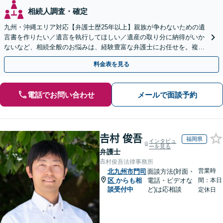
相続人調査・確定
九州・沖縄エリア対応【弁護士歴25年以上】親族が争わないための遺
言書を作りたい／遺言を執行してほしい／遺産の取り分に納得がいか
ないなど、相続全般のお悩みは、経験豊富な弁護士にお任せを。複雑
な問題も粘り強く対応し、解決に導きます。
料金表を見る
電話でお問い合わせ
メールで面談予約
𠮷村 俊吾
福岡県
インタビュ
ーを見る
弁護士
𠮷村俊吾法律事務所
営業時
北九州市門司
面談方法(対面・
区
からも相
電話・ビデオな
間：本日
談受付中
ど)は応相談
定休日