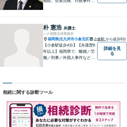
相続、企業法務、行政事件、
国家賠償に注力【北九州・行
橋・京築】
朴 憲浩
弁護士
ハナ国際法律事務所
福岡県
北九州市小倉北区
小倉駅
から徒歩6分
|
【小倉駅徒歩4分】【弁護歴8
詳細を見
年以上】福岡県で、離婚／労
る
働／刑事／外国人事件などに
精通する弁護士。日頃感じる
小さな違和感・疑問をお気軽
にご相談ください。丁寧に、
会話のキャッチボールを積み
重ねながら解決へと動いてま
相続に関する診断ツール
いります。【韓国語対応可】