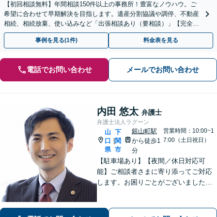
【初回相談無料】年間相談150件以上の事務所！豊富なノウハウ。ご
希望に合わせて早期解決を目指します。遺産分割協議や調停、不動産
相続、相続放棄、使い込みなど「出張相談あり（要相談）」【完全個
室】【休日・夜間相談可】
事例を見る(1件)
料金表を見る
電話でお問い合わせ
メールでお問い合わせ
内田 悠太
弁護士
弁護士法人ラグーン
銀山町駅
営業時間：10:00~1
山
下
7:00（土日祝日）
口
関
から徒歩1
|
県
市
分
【駐車場あり】【夜間／休日対応可
能】ご相談者さまに寄り添ってご対応
します。お困りごとがございましたら
お一人で考え込まず、是非一度ご相談
下さい。