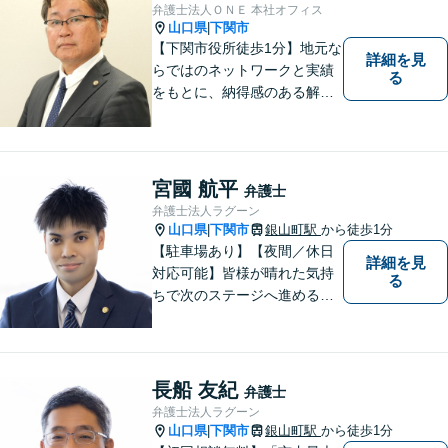
弁護士法人ＯＮＥ 本社オフィス
山口県
下関市
|
【下関市役所徒歩1分】地元な
詳細を見
らではのネットワークと実績
る
をもとに、納得感のある解決
策をサポート！お悩みの方は
お気軽にご相談ください。
宮國 航平
弁護士
弁護士法人ラグーン
山口県
下関市
銀山町駅
から徒歩1分
|
【駐車場あり】【夜間／休日
詳細を見
対応可能】皆様が晴れた気持
る
ちで次のステージへ進めるよ
う、精一杯協力させて頂きま
す。離婚問題／相続／不動産
／借金問題など、幅広く対
応。【地域に根差した弁護
長船 友紀
弁護士
士】何かお困りごとがござい
弁護士法人ラグーン
ましたらお一人で考え込ま
山口県
下関市
銀山町駅
から徒歩1分
|