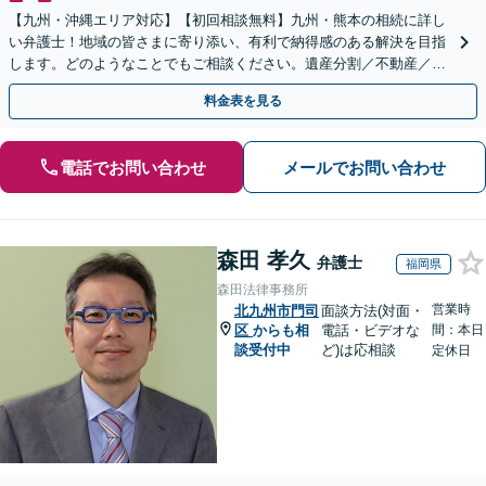
【九州・沖縄エリア対応】【初回相談無料】九州・熊本の相続に詳し
い弁護士！地域の皆さまに寄り添い、有利で納得感のある解決を目指
します。どのようなことでもご相談ください。遺産分割／不動産／遺
言書／使い込み／寄与分／遺留分／相続放棄【完全個室】
料金表を見る
電話でお問い合わせ
メールでお問い合わせ
森田 孝久
弁護士
福岡県
森田法律事務所
営業時
北九州市門司
面談方法(対面・
区
からも相
電話・ビデオな
間：本日
談受付中
ど)は応相談
定休日