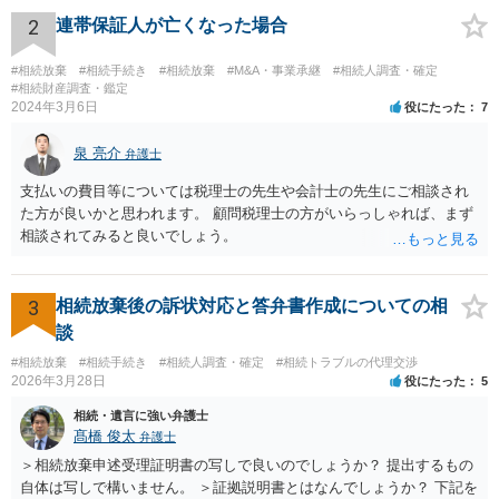
2
連帯保証人が亡くなった場合
#相続放棄
#相続手続き
#相続放棄
#M&A・事業承継
#相続人調査・確定
#相続財産調査・鑑定
2024年3月6日
役にたった
7
泉 亮介
弁護士
支払いの費目等については税理士の先生や会計士の先生にご相談され
た方が良いかと思われます。 顧問税理士の方がいらっしゃれば、まず
相談されてみると良いでしょう。
3
相続放棄後の訴状対応と答弁書作成についての相
談
#相続放棄
#相続手続き
#相続人調査・確定
#相続トラブルの代理交渉
2026年3月28日
役にたった
5
相続・遺言に強い弁護士
髙橋 俊太
弁護士
＞相続放棄申述受理証明書の写しで良いのでしょうか？ 提出するもの
自体は写しで構いません。 ＞証拠説明書とはなんでしょうか？ 下記を