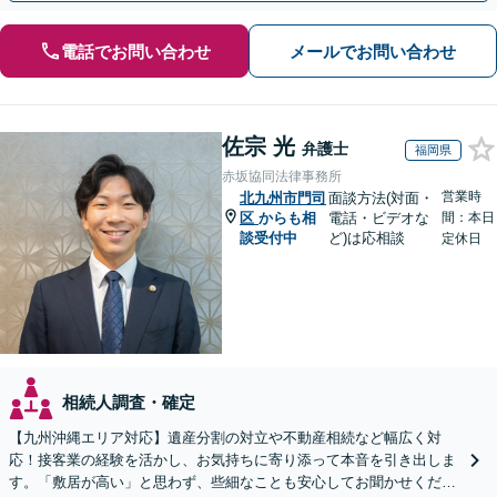
電話でお問い合わせ
メールでお問い合わせ
佐宗 光
弁護士
福岡県
赤坂協同法律事務所
営業時
北九州市門司
面談方法(対面・
区
からも相
電話・ビデオな
間：本日
談受付中
ど)は応相談
定休日
相続人調査・確定
【九州沖縄エリア対応】遺産分割の対立や不動産相続など幅広く対
応！接客業の経験を活かし、お気持ちに寄り添って本音を引き出しま
す。「敷居が高い」と思わず、些細なことも安心してお聞かせくださ