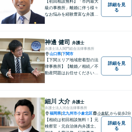
ず、ご相談下さい。
【初回相談無料】「市内最大
詳細を見
級の事務所」離婚に伴う様々
る
なお悩みを経験豊富な弁護士
が解決に導きます。女性スタ
ッフ在籍／男性に話しづらい
内容でも安心！相続に関する
相談は年間150件以上【子連
神邊 健司
弁護士
れ相談可】【休日・夜間対
弁護士法人関門総合法律事務所
応】
山口県
下関市
|
【下関エリア地域密着型の法
詳細を見
律事務所】【離婚／相続／不
る
動産問題はお任せください】
法テラス可！小さな問題であ
っても、不安は抱え込まずご
相談ください。お一人おひと
りの声を大切にし、適切な解
細川 大介
弁護士
決方法をご提案いたします。
弁護士法人河合法律事務所
福岡県
北九州市小倉北区
小倉駅
から徒歩2分
|
【相続は初回相談無料！】元
詳細を見
検察官・元自治体内弁護士。
る