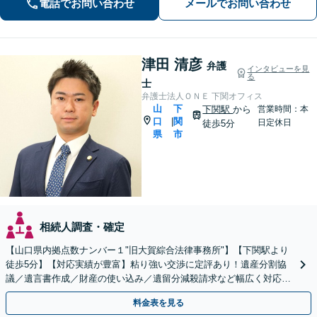
電話でお問い合わせ
メールでお問い合わせ
津田 清彦
弁護
インタビューを見
る
士
弁護士法人ＯＮＥ 下関オフィス
山
下
下関駅
から
営業時間：本
口
関
|
日定休日
徒歩5分
県
市
相続人調査・確定
【山口県内拠点数ナンバー１"旧大賀綜合法律事務所"】【下関駅より
徒歩5分】【対応実績が豊富】粘り強い交渉に定評あり！遺産分割協
議／遺言書作成／財産の使い込み／遺留分減殺請求など幅広く対応い
たします。【周辺士業と連携】【当日相談OK】
料金表を見る