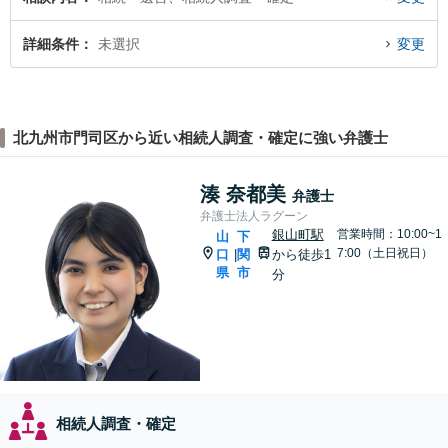
詳細条件
未選択
変更
北九州市門司区から近い相続人調査・確定に強い弁護士
湊 奈都美
弁護士
弁護士法人ラグーン
銀山町駅
営業時間：10:00~1
山
下
7:00（土日祝日）
口
関
から徒歩1
|
県
市
分
相続人調査・確定