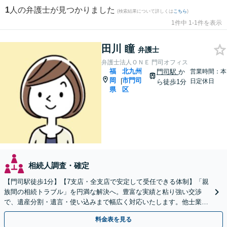
1
人の弁護士が見つかりました
(検索結果について詳しくは
こちら
)
1件中 1-1件を表示
田川 瞳
弁護士
弁護士法人ＯＮＥ 門司オフィス
福
北九州
門司駅
か
営業時間：本
岡
市門司
|
日定休日
ら徒歩1分
県
区
相続人調査・確定
【門司駅徒歩1分】【7支店・全支店で安定して受任できる体制】「親
族間の相続トラブル」を円満な解決へ。豊富な実績と粘り強い交渉
で、遺産分割・遺言・使い込みまで幅広く対応いたします。他士業連
携のワンストップ体制
料金表を見る