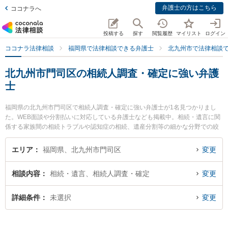
弁護士の方はこちら
ココナラへ
投稿する
探す
閲覧履歴
マイリスト
ログイン
ココナラ法律相談
福岡県で法律相談できる弁護士
北九州市で法律相談
北九州市門司区の相続人調査・確定に強い弁護
士
福岡県の北九州市門司区で相続人調査・確定に強い弁護士が1名見つかりまし
た。WEB面談や分割払いに対応している弁護士なども掲載中。相続・遺言に関
係する家族間の相続トラブルや認知症の相続、遺産分割等の細かな分野での絞
り込み検索もでき便利です。特に弁護士法人ＯＮＥ 門司オフィスの田川 瞳弁護
士のプロフィール情報や弁護士費用、強みなどが注目されています。『北九州
エリア
福岡県、北九州市門司区
変更
市門司区で土日や夜間に発生した相続人調査・確定のトラブルを今すぐに弁護
士に相談したい』『相続人調査・確定のトラブル解決の実績豊富な近くの弁護
相談内容
相続・遺言、相続人調査・確定
変更
士を検索したい』『初回相談無料で相続人調査・確定を法律相談できる北九州
市門司区内の弁護士に相談予約したい』などでお困りの相談者さんにおすすめ
です。
詳細条件
未選択
変更