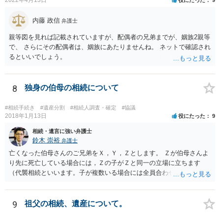
内藤 政信
弁護士
親等図を見れば記載されていますが、配偶者の兄弟までが、姻族2親等
で、 さらにその配偶者は、姻族にあたりませんね。 ネットで確認され
るといいでしょう。
8
独身の伯母の相続について
#相続手続き
#遺産分割
#相続人調査・確定
#協議
2018年1月13日
役にたった
9
相続・遺言に強い弁護士
鈴木 崇裕
弁護士
亡くなった伯母さんのご兄弟をＸ，Ｙ，Ｚとします。 Ｚが伯母さんよ
り先に死亡している場合には，Ｚの子がＺと同一の立場に立ちます
（代襲相続といいます。子が複数いる場合には全員合わせてＺと同一
の取り分です。）。 Ｘ，Ｙ，Ｚ（またＺの子）はそれぞれ３分の１ず
つの相続分を有していますので， そのことを前提として，遺産分割協
議をすることになります（必ずしも３分の１ずつにしなくても，合意
9
祖父の相続、遺産について。
ができれば構いません。）。 今後の対応としては， ①伯母さんの相続