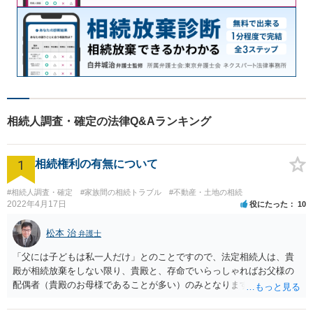
相続人調査・確定の法律Q&Aランキング
1
相続権利の有無について
#相続人調査・確定
#家族間の相続トラブル
#不動産・土地の相続
2022年4月17日
役にたった
10
松本 治
弁護士
「父には子どもは私一人だけ」とのことですので、法定相続人は、貴
殿が相続放棄をしない限り、貴殿と、存命でいらっしゃればお父様の
配偶者（貴殿のお母様であることが多い）のみとなります。遺言がな
い限り、「次男」（お父様の弟）らの相続権は発生しません。