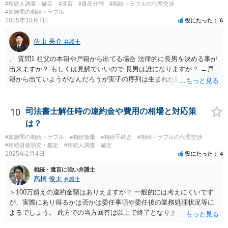
財産（遺産）の全容を整理する（預貯金，有価証券，不動産等の有無
#相続人調査・確定
#遺言
#遺産分割
#相続トラブルの代理交渉
を調べることになります。） ②相続財産に照らし，相続税の申告の準
#家族間の相続トラブル
2025年10月7日
役にたった
6
備をする（税理士の先生にご相談ください。） ③遺産分割協議をする
（ご本人同士で行っても構いませんし，弁護士に相談することもよろ
佐山 亮介
しいと思います。） ことになります。
弁護士
。 質問1 祖父の本籍や戸籍から出てる場合 法律的に長男を決める事が
出来ますか？ もしくは見解でいいので 長男は誰になりますか？ →戸
籍から出ていようがなんだろうが実子の序列は生まれた順ですから、
先方が後から生まれたならばお父様がお祖父様の長男です。 質問2 遺
書が腹違いの長男に向けてある場合 書かれてる内容が最優先にされる
のですか？ →遺書というのが、法律上の遺言の形式を守っている限り
10
司法書士解任時の違約金や費用の相場と対応策
はそのとおりです。 質問3 父が腹違いの長男に法律的に優位になれそ
は？
うな事はありますか？ →遺言が有効な場合、優位に立つことはできま
#家族間の相続トラブル
#相続放棄
#相続手続き
#相続トラブルの代理交渉
せんが、お祖父様が認知症であるなどの「遺言が作れないはずの事
#相続財産調査・鑑定
#相続人調査・確定
情」があるならば①遺言無効確認の訴えを起こすのは一つの手です。
2025年2月4日
役にたった
4
それができない場合は②遺留分侵害額請求で争うほかありません。 質
相続・遺言に強い弁護士
問4 相続トラブルの代理交渉は可能でしょうか。 →一般論としては可
髙橋 俊太
弁護士
能ですが、お伺いする内容ですとお祖父様が亡くなられた後に動くこ
とになるでしょう。
＞100万超えの違約金額はありえますか？ 一般的には考えにくいです
が、実際にあり得るかは否かは委任事項や委任後の業務処理状況等に
よるでしょう。 此方での当方回答は以上で終了となりますが、参考に
なりましたら幸いです。