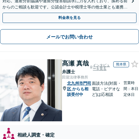
対応。遺産分割協議や遺留分侵害額請求に力を入れており、揉める前
からのご相談も歓迎です。公認会計士や税理士等の他士業とも連携
し、円満な解決を全力でサポートいたします。
料金表を見る
メールでお問い合わせ
髙瀬 真哉
熊本県
インタビュ
ーを見る
弁護士
田迎法律事務所
営業時
北九州市門司
面談方法(対面・
区
からも相
電話・ビデオな
間：本日
談受付中
ど)は応相談
定休日
相続人調査・確定