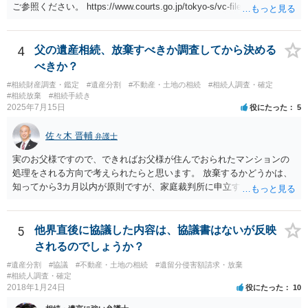
ご参照ください。 https://www.courts.go.jp/tokyo-s/vc-files/tokyo-s/file/
14-1kisairei.pdf
4
父の遺産相続、放棄すべきか調査してから決める
べきか？
#相続財産調査・鑑定
#遺産分割
#不動産・土地の相続
#相続人調査・確定
#相続放棄
#相続手続き
2025年7月15日
役にたった
5
佐々木 晋輔
弁護士
実のお父様ですので、できればお父様が住んでおられたマンションの
処理をされる方向で考えられたらと思います。 放棄するかどうかは、
知ってから3カ月以内が原則ですが、家庭裁判所に申立すれば3カ月の
期間を伸長することができます。 その間に、財産の状況を調査して、
放棄するかどうか決めることができます。 銀行やサラ金が数年も放置
することはありませんので、数年後に借金が発見される可能性はほぼ
5
他界直後に協議した内容は、協議書はないが反映
ありません。 なお、私が扱った相続放棄を検討していた案件で、期間
されるのでしょうか？
伸長して調査したところ、サラ金に対する過払金など相当な財産が見
#遺産分割
#協議
#不動産・土地の相続
#遺留分侵害額請求・放棄
つかったため相続したという事例がありました。
#相続人調査・確定
2018年1月24日
役にたった
10