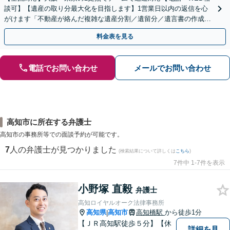
談可】【遺産の取り分最大化を目指します】1営業日以内の返信を心
がけます「不動産が絡んだ複雑な遺産分割／遺留分／遺言書の作成・
執行／事業承継など、お任せください」【休日相談あり】
料金表を見る
電話でお問い合わせ
メールでお問い合わせ
高知市に所在する弁護士
高知市の事務所等での面談予約が可能です。
7
人の弁護士が見つかりました
(検索結果について詳しくは
こちら
)
7件中 1-7件を表示
小野塚 直毅
弁護士
高知ロイヤルオーク法律事務所
高知県
高知市
高知橋駅
から徒歩1分
|
【ＪＲ高知駅徒歩５分】【休
詳細を見