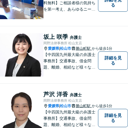
料無料】ご相談者様の気持ち
る
を第一考え、あらゆるニーズ
にお応えできるプロフェッシ
ョナルとして、地域の皆さま
の問題解決のサポートをさせ
ていただきます。ご相談は無
坂上 咲季
弁護士
料ですので、お気軽にご相談
岡野法律事務所 松山支店
ください。
愛媛県
松山市
勝山町駅
から徒歩1分
|
【中四国九州最大級の弁護士
詳細を見
事務所】交通事故、借金問
る
題、離婚、相続など様々な問
題について、「何度でも無
料」の相談を行っています！
まずはお気軽にご相談くださ
い！
芦沢 洋香
弁護士
岡野法律事務所 松山支店
愛媛県
松山市
勝山町駅
から徒歩1分
|
【中四国九州最大級の弁護士
詳細を見
事務所】交通事故、借金問
る
題、離婚、相続など様々な問