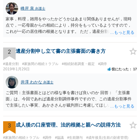
峰岸 泉
弁護士
家事，料理，雑用をやったかどうかはあまり関係ありませんが，現時
点で，一応母親からの相続により，持分をもっているようですので，
これが一応の居住権の根拠となります。 ただ，遺産分割により，母の
持分を父親が取得した場合，住み続けるのは難しいかも知れません。
2
遺産分割申し立て書の主張書面の書き方
#遺産分割
#家族間の相続トラブル
#相続財産調査・鑑定
#調停
2019年1月29日
役にたった
17
井澤 わかな
弁護士
ご質問：主張書面とはどの様な事を書けば良いのか 回答： 「主張書
面」は、今回であれば遺産分割調停事件ですので、この遺産分割事件
で主張したい事実、あかささんが裁判所に考慮してほしいと思う、亡
くなった方・あかささん・お姉さん間の事情などを記入することにな
ります。 もし、主張したい事実や考慮してほしい事情に関連して
資料を持っているようであれば、主張書面とは別で提出できます。も
3
成人後の口座管理、法的根拠と親への説得方法
し、お姉さんに見られたくないような資料がある場合、「非開示の希
望に関する申出書」と共に提出することも考えられます。 ご質問：書
#家族間の相続トラブル
#調停
#協議
#生前贈与
#成年後見(生前の財産管理)