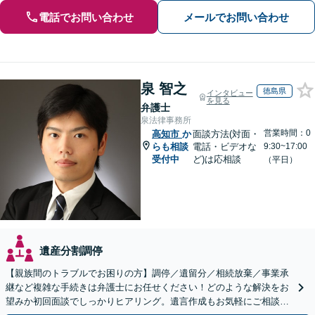
電話でお問い合わせ
メールでお問い合わせ
泉 智之
徳島県
インタビュー
を見る
弁護士
泉法律事務所
営業時間：0
高知市
か
面談方法(対面・
らも相談
電話・ビデオな
9:30~17:00
受付中
ど)は応相談
（平日）
遺産分割調停
【親族間のトラブルでお困りの方】調停／遺留分／相続放棄／事業承
継など複雑な手続きは弁護士にお任せください！どのような解決をお
望みか初回面談でしっかりヒアリング。遺言作成もお気軽にご相談く