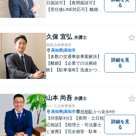
日面談可】【夜間面談可】
る
【受任後LINE対応可】離婚、
相続、交通事故、労働問題、
借金問題、刑事事件など、 お
気軽にご相談ください。
久保 宜弘
弁護士
御座法律事務所
高知県
高知市
|
【多数の交通事故事案解決】
詳細を見
【離婚】【企業での法務経
る
験】【駐車場有】迅速かつ丁
寧に、相反する需要を可能な
限り満たすよう対応いたしま
す。お気軽にご相談くださ
い。
山本 尚吾
弁護士
やいろ法律事務所
高知県
高知市
枡形駅
から徒歩4分
|
【枡形駅4分】【夜間・土日祝
詳細を見
応相談】【税理士・司法書士
る
と連携】【完全個室・駐車場