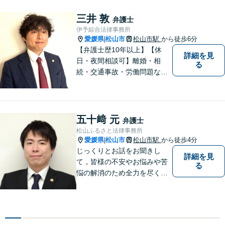
す。まずは、お気軽にお問合
せください。
三井 敦
弁護士
伊予綜合法律事務所
愛媛県
松山市
松山市駅
から徒歩6分
|
【弁護士歴10年以上】【休
詳細を見
日・夜間相談可】離婚・相
る
続・交通事故・労働問題など
幅広く対応。丁寧な対話と確
かな専門性で、一人ひとりに
寄り添い納得できる解決を目
指します【オンライン相談
五十﨑 元
弁護士
可】【松山市駅徒歩8分】
松山ふるさと法律事務所
愛媛県
松山市
松山市駅
から徒歩4分
|
じっくりとお話をお聞きし
詳細を見
て，皆様の不安やお悩みや苦
る
悩の解消のため全力を尽くし
ます。