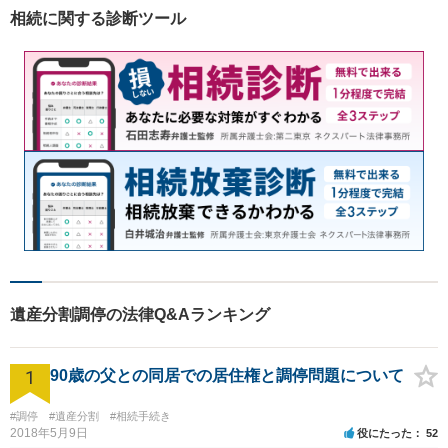
相続に関する診断ツール
遺産分割調停の法律Q&Aランキング
1
90歳の父との同居での居住権と調停問題について
#調停
#遺産分割
#相続手続き
2018年5月9日
役にたった
52