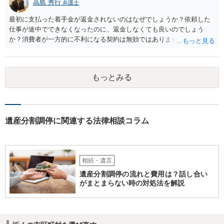
高島 秀行
弁護士
最初に支払った着手金が返金されないのはなぜでしょうか？依頼した
仕事が途中でできなくなったのに、返金しなくても良いのでしょう
か？消費者が一方的に不利になる契約は無効ではありませんか？
着手金は、前の弁護士が倒れるまでにやった仕事に応じて清算する義
務があると思います。 倒れた弁護士が所属する弁護士会に相談さ
れた方がよいと思います。 倒れた弁護士は脳梗塞で倒れたようで
もっとみる
すが、 判断能力があり、復代理を倒れた弁護士の判断で復代理を
選任したのか 即ち、復代理人の選任は有効なのかという問題もあ
ると思います。
遺産分割調停に関連する法律相談コラム
相続・遺言
遺産分割調停の流れと費用は？話し合い
がまとまらない時の対処法を解説