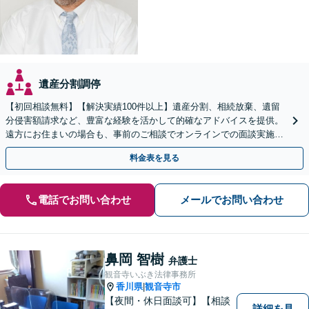
遺産分割調停
【初回相談無料】【解決実績100件以上】遺産分割、相続放棄、遺留
分侵害額請求など、豊富な経験を活かして的確なアドバイスを提供。
遠方にお住まいの場合も、事前のご相談でオンラインでの面談実施が
可能です【弁護士歴20年】【市役所前駅6分】
料金表を見る
電話でお問い合わせ
メールでお問い合わせ
鼻岡 智樹
弁護士
観音寺いぶき法律事務所
香川県
観音寺市
|
【夜間・休日面談可】【相談
詳細を見