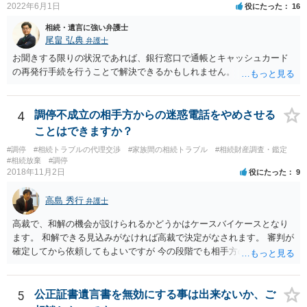
いた方が良い事と書かない方が良い事 回答： お姉さんが申立書の「申
2022年6月1日
役にたった
16
立ての趣旨」のところに書いている遺産の分け方に対して意見があれ
相続・遺言に強い弁護士
ば、まずそれを書くとよいです。 次に「申立ての理由」のところに、
尾畠 弘典
弁護士
なぜ調停を申し立てたのか(例えば、あかささんと話合いが出来ない／
お聞きする限りの状況であれば、銀行窓口で通帳とキャッシュカード
決裂した、など)や亡くなった方・あかささん・お姉さん間の事情やい
の再発行手続を行うことで解決できるかもしれません。
きさつなどが書かれていると思うので、あかささんから見てそれは違
うと感じるところは、どのように違うのか、など書くとよいです。 そ
の他、お姉さんの申立書には書かれていないけど、どのように遺産を
4
調停不成立の相手方からの迷惑電話をやめさせる
分けるかを決めるについてあかささんが重要だと考える事情があれば
(例えば、○○のときにお姉さんは亡くなった方からお金を援助してもら
ことはできますか？
った等)、それも書くとよいです。 書かない方が良いと思うことは、遺
#調停
#相続トラブルの代理交渉
#家族間の相続トラブル
#相続財産調査・鑑定
産分割に関係ない(と思われる)いきさつを沢山盛り込むことだと考えま
#相続放棄
#調停
す(あくまで遺産分割に関係することに留める方が、裁判所や調停委員
2018年11月2日
役にたった
9
の方に事情を理解してもらいやすいと思います)。
高島 秀行
弁護士
高裁で、和解の機会が設けられるかどうかはケースバイケースとなり
ます。 和解できる見込みがなければ高裁で決定がなされます。 審判が
確定してから依頼してもよいですが 今の段階でも相手方の連絡が迷惑
であれば 弁護士に依頼してもよいと思います。
5
公正証書遺言書を無効にする事は出来ないか、ご