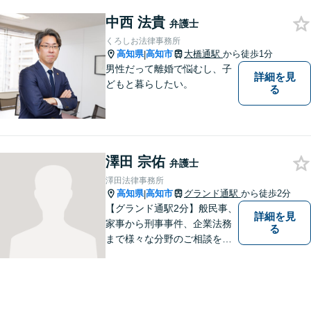
中西 法貴
弁護士
くろしお法律事務所
高知県
高知市
大橋通駅
から徒歩1分
|
男性だって離婚で悩むし、子
詳細を見
どもと暮らしたい。
る
澤田 宗佑
弁護士
澤田法律事務所
高知県
高知市
グランド通駅
から徒歩2分
|
【グランド通駅2分】般民事、
詳細を見
家事から刑事事件、企業法務
る
まで様々な分野のご相談を受
け付けております。