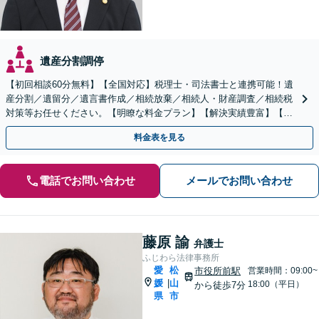
遺産分割調停
【初回相談60分無料】【全国対応】税理士・司法書士と連携可能！遺
産分割／遺留分／遺言書作成／相続放棄／相続人・財産調査／相続税
対策等お任せください。【明瞭な料金プラン】【解決実績豊富】【電
話相談可】
料金表を見る
電話でお問い合わせ
メールでお問い合わせ
藤原 諭
弁護士
ふじわら法律事務所
愛
松
市役所前駅
営業時間：09:00~
媛
山
|
18:00（平日）
から徒歩7分
県
市