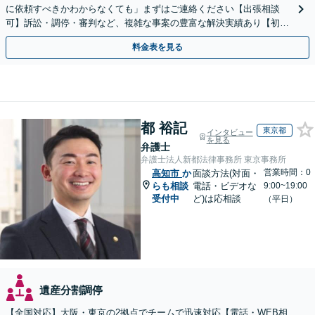
に依頼すべきかわからなくても」まずはご連絡ください【出張相談
可】訴訟・調停・審判など、複雑な事案の豊富な解決実績あり【初回
相談無料】初回面談のみで解決できるケースもあります
料金表を見る
都 裕記
東京都
インタビュー
を見る
弁護士
弁護士法人新都法律事務所 東京事務所
営業時間：0
高知市
か
面談方法(対面・
らも相談
電話・ビデオな
9:00~19:00
受付中
ど)は応相談
（平日）
遺産分割調停
【全国対応】大阪・東京の2拠点でチームで迅速対応【電話・WEB相