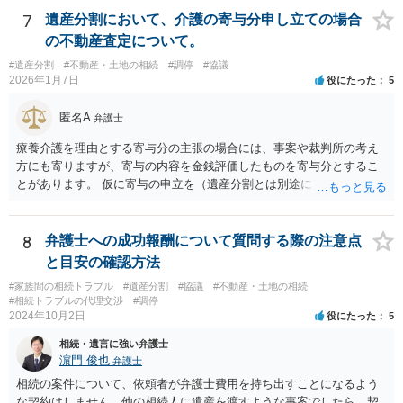
7
遺産分割において、介護の寄与分申し立ての場合
の不動産査定について。
#遺産分割
#不動産・土地の相続
#調停
#協議
2026年1月7日
役にたった
5
匿名A
弁護士
療養介護を理由とする寄与分の主張の場合には、事案や裁判所の考え
方にも寄りますが、寄与の内容を金銭評価したものを寄与分とするこ
とがあります。 仮に寄与の申立を（遺産分割とは別途に）して、その
ような考え方を撮るなら、必ずしも相続財産全体の評価（不動産の評
価）は不要ということもあります。 ただ、前提として、遺産分割はし
なければならないでしょうから、現実的にはいずれにせよ不動産評価
8
弁護士への成功報酬について質問する際の注意点
は必要でしょう。
と目安の確認方法
#家族間の相続トラブル
#遺産分割
#協議
#不動産・土地の相続
#相続トラブルの代理交渉
#調停
2024年10月2日
役にたった
5
相続・遺言に強い弁護士
濵門 俊也
弁護士
相続の案件について、依頼者が弁護士費用を持ち出すことになるよう
な契約はしません。他の相続人に遺産を渡すような事案でしたら、契