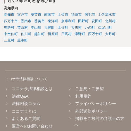
近くの市区町村を選び直す
高知県内
高知市
室戸市
安芸市
南国市
土佐市
須崎市
宿毛市
土佐清水市
四万十市
香南市
香美市
東洋町
奈半利町
田野町
安田町
北川村
馬路村
芸西村
本山町
大豊町
土佐町
大川村
いの町
仁淀川町
中土佐町
佐川町
越知町
梼原町
日高村
津野町
四万十町
大月町
三原村
黒潮町
ココナラ法律相談について
ココナラ法律相談とは
ご意見・ご要望
法律Q&A
利用規約
法律相談コラム
プライバシーポリシー
ココナラとは
外部送信ポリシー
よくあるご質問
掲載をご検討の弁護士の方
へ
運営へのお問い合わせ