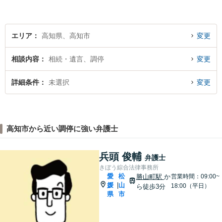
エリア
高知県、高知市
変更
相談内容
相続・遺言、調停
変更
詳細条件
未選択
変更
高知市から近い調停に強い弁護士
兵頭 俊輔
弁護士
きぼう綜合法律事務所
愛
松
勝山町駅
か
営業時間：09:00~
媛
山
|
18:00（平日）
ら徒歩3分
県
市