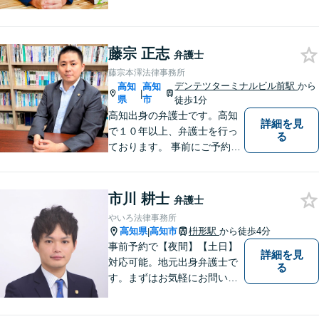
完備】安心して相談できる環
境。相続や交通事故を専門分
野として対応し、分かりやす
藤宗 正志
い説明と親身な対応で納得の
弁護士
いく解決を目指します。最後
藤宗本澤法律事務所
まで粘り強くサポートいたし
デンテツターミナルビル前駅
から
高知
高知
|
ます。
県
市
徒歩1分
高知出身の弁護士です。高知
詳細を見
で１０年以上、弁護士を行っ
る
ております。 事前にご予約を
いただければ土日祝日もご相
談可能です。
市川 耕士
弁護士
やいろ法律事務所
高知県
高知市
枡形駅
から徒歩4分
|
事前予約で【夜間】【土日】
詳細を見
対応可能。地元出身弁護士で
る
す。まずはお気軽にお問い合
わせください。