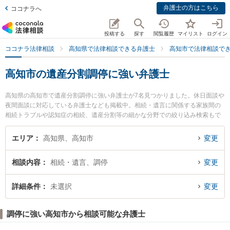
弁護士の方はこちら
ココナラへ
投稿する
探す
閲覧履歴
マイリスト
ログイン
ココナラ法律相談
高知県で法律相談できる弁護士
高知市で法律相談で
高知市の遺産分割調停に強い弁護士
高知県の高知市で遺産分割調停に強い弁護士が7名見つかりました。休日面談や
夜間面談に対応している弁護士なども掲載中。相続・遺言に関係する家族間の
相続トラブルや認知症の相続、遺産分割等の細かな分野での絞り込み検索もで
き便利です。特に高知ロイヤルオーク法律事務所の小野塚 直毅弁護士や御座法
律事務所の久保 宜弘弁護士、やいろ法律事務所の山本 尚吾弁護士のプロフィー
エリア
高知県、高知市
変更
ル情報や弁護士費用、強みなどが注目されています。『高知市で土日や夜間に
発生した遺産分割調停のトラブルを今すぐに弁護士に相談したい』『遺産分割
相談内容
相続・遺言、調停
変更
調停のトラブル解決の実績豊富な近くの弁護士を検索したい』『初回相談無料
で遺産分割調停を法律相談できる高知市内の弁護士に相談予約したい』などで
お困りの相談者さんにおすすめです。
詳細条件
未選択
変更
調停に強い高知市から相談可能な弁護士