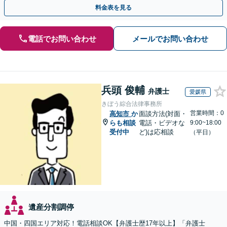
ださい。
料金表を見る
電話でお問い合わせ
メールでお問い合わせ
兵頭 俊輔
弁護士
愛媛県
きぼう綜合法律事務所
営業時間：0
高知市
か
面談方法(対面・
らも相談
電話・ビデオな
9:00~18:00
受付中
ど)は応相談
（平日）
遺産分割調停
中国・四国エリア対応！電話相談OK【弁護士歴17年以上】「弁護士