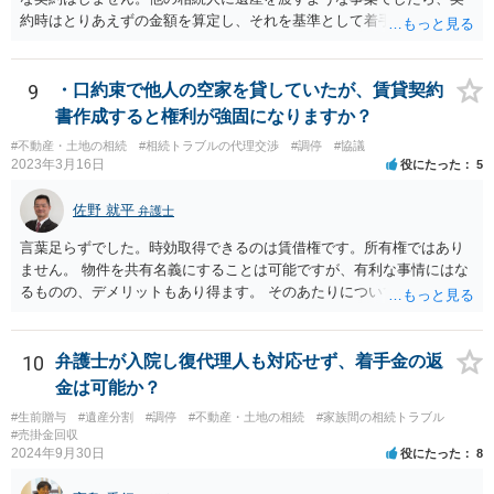
約時はとりあえずの金額を算定し、それを基準として着手金を設定
し、事件終了時に報酬金や追加着手金として考慮するといった契約も
あり得ます。 今後の見通しを言わないで契約はできないです。依頼者
が納得できる説明を受けるべきです。
9
・口約束で他人の空家を貸していたが、賃貸契約
書作成すると権利が強固になりますか？
#不動産・土地の相続
#相続トラブルの代理交渉
#調停
#協議
2023年3月16日
役にたった
5
佐野 就平
弁護士
言葉足らずでした。時効取得できるのは賃借権です。所有権ではあり
ません。 物件を共有名義にすることは可能ですが、有利な事情にはな
るものの、デメリットもあり得ます。 そのあたりについては、お近く
の弁護士にご相談ください。
10
弁護士が入院し復代理人も対応せず、着手金の返
金は可能か？
#生前贈与
#遺産分割
#調停
#不動産・土地の相続
#家族間の相続トラブル
#売掛金回収
2024年9月30日
役にたった
8