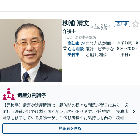
柳浦 清文
香川県
インタビュ
ーを見る
弁護士
はるかぜ法律事務所
営業時間：0
高知市
か
面談方法(対面・
らも相談
電話・ビデオな
8:30~20:00
受付中
ど)は応相談
（平日）
遺産分割調停
【元検事】遺言や遺産問題は、親族間の様々な問題が背景にあり、必
ずしも法律だけでは割り切れないものがあります。介護福祉士実務者
研修を修了している弁護士が、ご依頼者様のお気持ちを酌み、税理士
など他士業とも密接に連携しながら丁寧に対応いたします。
料金表を見る