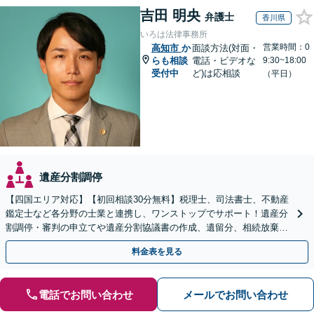
吉田 明央
弁護士
香川県
いろは法律事務所
営業時間：0
高知市
か
面談方法(対面・
らも相談
電話・ビデオな
9:30~18:00
受付中
ど)は応相談
（平日）
遺産分割調停
【四国エリア対応】【初回相談30分無料】税理士、司法書士、不動産
鑑定士など各分野の士業と連携し、ワンストップでサポート！遺産分
割調停・審判の申立てや遺産分割協議書の作成、遺留分、相続放棄、
遺言書など幅広いご相談に対応【オンライン面談OK】
料金表を見る
電話でお問い合わせ
メールでお問い合わせ