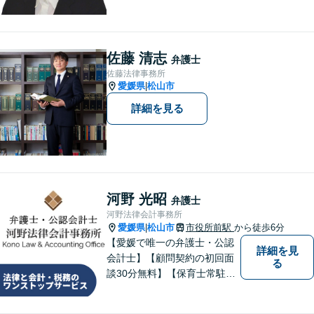
題について、「何度でも無
料」の相談を行っています！
まずはお気軽にご相談くださ
い！
佐藤 清志
弁護士
佐藤法律事務所
愛媛県
松山市
|
詳細を見る
河野 光昭
弁護士
河野法律会計事務所
愛媛県
松山市
市役所前駅
から徒歩6分
|
【愛媛で唯一の弁護士・公認
詳細を見
会計士】【顧問契約の初回面
る
談30分無料】【保育士常駐】
法律及び会計・税務のワンス
トップサービスを提供しま