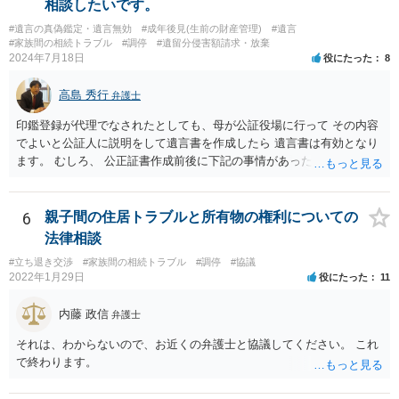
相談したいです。
#遺言の真偽鑑定・遺言無効
#成年後見(生前の財産管理)
#遺言
#家族間の相続トラブル
#調停
#遺留分侵害額請求・放棄
2024年7月18日
役にたった
8
高島 秀行
弁護士
印鑑登録が代理でなされたとしても、母が公証役場に行って その内容
でよいと公証人に説明をして遺言書を作成したら 遺言書は有効となり
ます。 むしろ、 公正証書作成前後に下記の事情があったことが証明で
きれば判断能力がなく 無効だったと主張することが可能です。 翌年1
月に携帯が新しくなった母からの第一声は「ここにいたら殺される」
「面会に来てくれ」で、長男に聞くと「面会は出来ない。俺は携帯電
6
親子間の住居トラブルと所有物の権利についての
話の使い方を教える為に会っている」「母の話は聞かなくて良い」と
法律相談
電話が切れました。その後の電話でも「食事に毒が入っている」「体
#立ち退き交渉
#家族間の相続トラブル
#調停
#協議
にチップが埋められている」等、おかしかったです。 当時の診療記
2022年1月29日
役にたった
11
録、介護認定の資料、介護記録を取得して 弁護士に面談で相談された
方がよいと思います。
内藤 政信
弁護士
それは、わからないので、お近くの弁護士と協議してください。 これ
で終わります。