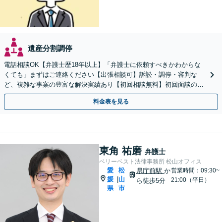
遺産分割調停
電話相談OK【弁護士歴18年以上】「弁護士に依頼すべきかわからな
くても」まずはご連絡ください【出張相談可】訴訟・調停・審判な
ど、複雑な事案の豊富な解決実績あり【初回相談無料】初回面談のみ
で解決できるケースもあります【勝山町駅3分】
料金表を見る
東角 祐磨
弁護士
ベリーベスト法律事務所 松山オフィス
愛
松
県庁前駅
か
営業時間：09:30~
媛
山
|
21:00（平日）
ら徒歩5分
県
市