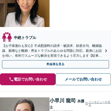
中絶トラブル
【お子様連れも安心】不貞慰謝料の請求・被請求、財産分与、離婚協
議、親権など離婚・男女トラブルのあらゆる問題に対応。親身にお話
を伺い、有利でスムーズな解決を実現できるよう尽力します【駐車場
あり】
料金表を見る
電話でお問い合わせ
メールでお問い合わせ
小早川 龍司
弁護
インタビューを見
る
士