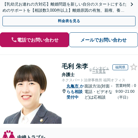
【乳幼児お連れの方対応】離婚問題を新しい自分のスタートにするた
めのサポートを【相談数3,000件以上】離婚原因の有無、親権、養育
費、財産分与、慰謝料請求【夜間・休日相談可】
料金表を見る
電話でお問い合わせ
メールでお問い合わせ
毛利 朱李
福岡県
インタビュ
ーを見る
弁護士
ネクスパート法律事務所 福岡オフィス
営業時間：0
丸亀市
か
面談方法(対面・
らも相談
電話・ビデオな
9:00~21:00
受付中
ど)は応相談
（平日）
中絶トラブル