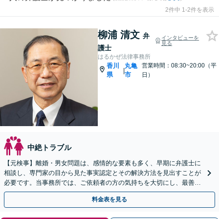
2件中 1-2件を表示
柳浦 清文
弁
インタビューを
見る
護士
はるかぜ法律事務所
香川
丸亀
営業時間：08:30~20:00（平
|
県
市
日）
中絶トラブル
【元検事】離婚・男女問題は、感情的な要素も多く、早期に弁護士に
相談し、専門家の目から見た事実認定とその解決方法を見出すことが
必要です。当事務所では、ご依頼者の方の気持ちを大切にし、最善の
選択肢をご提案して、迅速・的確な問題解決を目指します。
料金表を見る