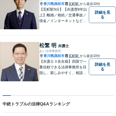
ださい。
香川県
高松市
瓦町駅
から徒歩10分
|
【瓦町駅9分】【弁護歴8年以
詳細を見
上】離婚／相続／交通事故／
る
借金／インターネットなど幅
広い分野に対応可能です！依
頼者様の抱えるお気持ちや状
況をしっかり把握した上で、
皆様にとって最善の解決を模
松繁 明
弁護士
索します。まずはお気軽にご
あい法律事務所
相談ください。
香川県
高松市
瓦町駅
から徒歩10分
|
【弁護士３名在籍】四国で一
詳細を見
番信頼できる法律事務所を目
る
指し、親しみやすく、相談し
やすい環境を整えておりま
す。お気軽にご相談くださ
い。
中絶トラブルの法律Q&Aランキング