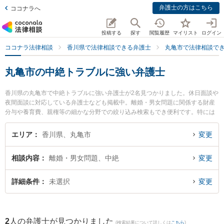
弁護士の方はこちら
ココナラへ
投稿する
探す
閲覧履歴
マイリスト
ログイン
ココナラ法律相談
香川県で法律相談できる弁護士
丸亀市で法律相談で
丸亀市の中絶トラブルに強い弁護士
香川県の丸亀市で中絶トラブルに強い弁護士が2名見つかりました。休日面談や
夜間面談に対応している弁護士なども掲載中。離婚・男女問題に関係する財産
分与や養育費、親権等の細かな分野での絞り込み検索もでき便利です。特には
るかぜ法律事務所の柳浦 清文弁護士や丸亀みらい法律事務所の久保田 仁弁護士
のプロフィール情報や弁護士費用、強みなどが注目されています。『丸亀市で
エリア
香川県、丸亀市
変更
土日や夜間に発生した中絶トラブルのトラブルを今すぐに弁護士に相談した
い』『中絶トラブルのトラブル解決の実績豊富な近くの弁護士を検索したい』
相談内容
離婚・男女問題、中絶
変更
『初回相談無料で中絶トラブルを法律相談できる丸亀市内の弁護士に相談予約
したい』などでお困りの相談者さんにおすすめです。
詳細条件
未選択
変更
2
人の弁護士が見つかりました
(検索結果について詳しくは
こちら
)