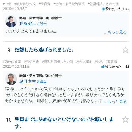
#中絶
#離婚書類作成
#養育費
#労働・雇用契約違反
#慰謝料請求された側
2019年10月5日
役にたった
11
離婚・男女問題に強い弁護士
野条 健人
弁護士
いえいえとんでもありません。
9
妊娠したら逃げられました。
#婚外の妊娠
#音信不通
#慰謝料請求したい側
#子の認知
#中絶
#養育費
2021年12月11日
役にたった
12
離婚・男女問題に強い弁護士
原田 和幸
弁護士
職場にこの件について個人で連絡してもよいのでしょうか？ 単に取り
次いでもらうだけなら構わないと思いますが、取り次いでもらえるか
分かりませんね。 職場に、妊娠や認知の件は話さないほうがよいと思
います。 それとも弁護士を通すべきなのでしょうか？ 相談者で対応が
難しいと思われれば、弁護士に入ってもらうことも検討されてくださ
い。 一度、お近くの弁護士に相談されてみてもよいと思います。
10
明日までに決めないといけないのでお願いしま
す。