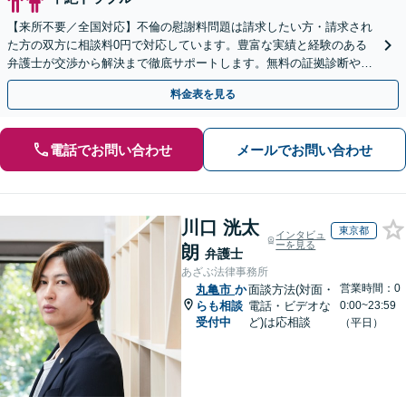
【来所不要／全国対応】不倫の慰謝料問題は請求したい方・請求され
た方の双方に相談料0円で対応しています。豊富な実績と経験のある
弁護士が交渉から解決まで徹底サポートします。無料の証拠診断や着
手金の返還保証もありますので安心してご相談ください。
料金表を見る
電話でお問い合わせ
メールでお問い合わせ
川口 洸太
東京都
インタビュ
ーを見る
朗
弁護士
あざぶ法律事務所
営業時間：0
丸亀市
か
面談方法(対面・
らも相談
電話・ビデオな
0:00~23:59
受付中
ど)は応相談
（平日）