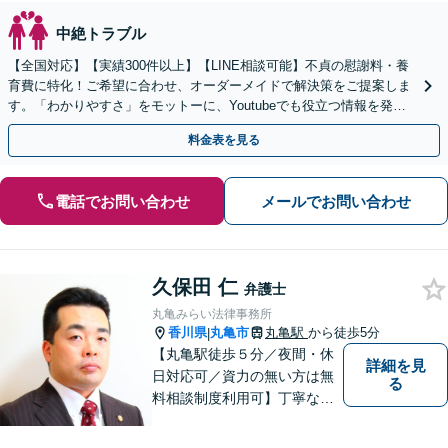
中絶トラブル
【全国対応】【実績300件以上】【LINE相談可能】不貞の慰謝料・養
育費に特化！ご希望に合わせ、オーダーメイドで解決策をご提案しま
す。「わかりやすさ」をモットーに、Youtubeでも役立つ情報を発信
中【初回相談無料】【土日対応可】
料金表を見る
電話でお問い合わせ
メールでお問い合わせ
久保田 仁
弁護士
丸亀みらい法律事務所
香川県
丸亀市
丸亀駅
から徒歩5分
|
【丸亀駅徒歩５分／夜間・休
詳細を見
日対応可／資力の無い方は無
る
料相談制度利用可】丁寧な対
応を心がけております。お気
軽にご相談ください。（相談