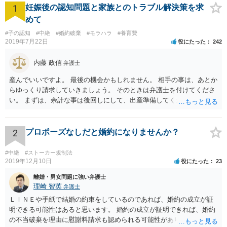
1
妊娠後の認知問題と家族とのトラブル解決策を求
めて
#子の認知
#中絶
#婚約破棄
#モラハラ
#養育費
2019年7月22日
役にたった
242
内藤 政信
弁護士
産んでいいですよ。 最後の機会かもしれません。 相手の事は、あとか
らゆっくり請求していきましょう。 そのときは弁護士を付けてくださ
い。 まずは、余計な事は後回しにして、出産準備してください。
2
プロポーズなしだと婚約になりませんか？
#中絶
#ストーカー規制法
2019年12月10日
役にたった
23
離婚・男女問題に強い弁護士
理崎 智英
弁護士
ＬＩＮＥや手紙で結婚の約束をしているのであれば、婚約の成立が証
明できる可能性はあると思います。 婚約の成立が証明できれば、婚約
の不当破棄を理由に慰謝料請求も認められる可能性があります。