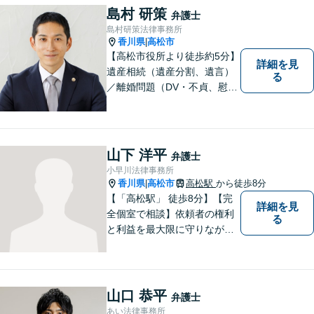
ていただきます。ご相談は無
島村 研策
弁護士
料ですので、お気軽にご相談
島村研策法律事務所
ください。
香川県
高松市
|
【高松市役所より徒歩約5分】
詳細を見
遺産相続（遺産分割、遺言）
る
／離婚問題（DV・不貞、慰謝
料、財産分与）／不動産／刑
事弁護など取扱い。満足度の
高いリーガルサービスをご提
供します。
山下 洋平
弁護士
小早川法律事務所
香川県
高松市
高松駅
から徒歩8分
|
【「高松駅」 徒歩8分】【完
詳細を見
全個室で相談】依頼者の権利
る
と利益を最大限に守りなが
ら、効果的な法的手続きを進
めるよう努めます。 問題が悪
化する前におよその方向性を
見出すお手伝いができれば、
山口 恭平
弁護士
幸いです。お気軽にご相談く
あい法律事務所