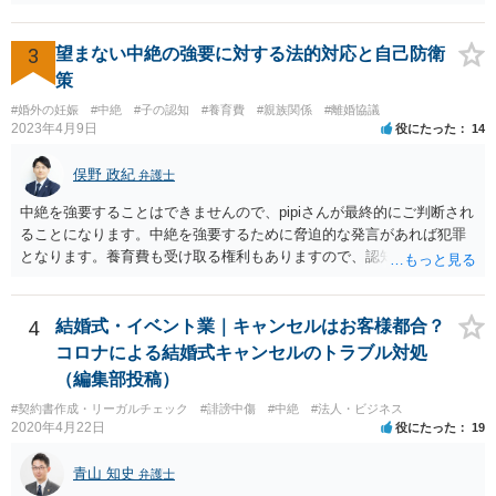
3
望まない中絶の強要に対する法的対応と自己防衛
策
#婚外の妊娠
#中絶
#子の認知
#養育費
#親族関係
#離婚協議
2023年4月9日
役にたった
14
俣野 政紀
弁護士
中絶を強要することはできませんので、pipiさんが最終的にご判断され
ることになります。中絶を強要するために脅迫的な発言があれば犯罪
となります。養育費も受け取る権利もありますので、認知等につきお
相手がきちんと対応しないのであれば弁護士にご相談されることをお
勧めします。
4
結婚式・イベント業｜キャンセルはお客様都合？
コロナによる結婚式キャンセルのトラブル対処
（編集部投稿）
#契約書作成・リーガルチェック
#誹謗中傷
#中絶
#法人・ビジネス
2020年4月22日
役にたった
19
青山 知史
弁護士