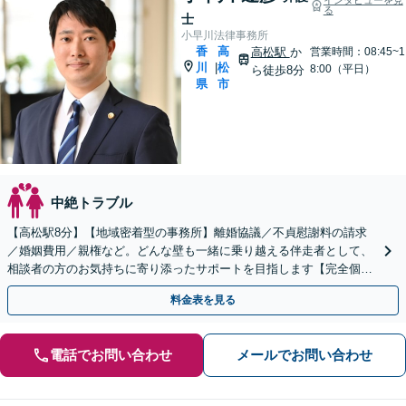
る
士
小早川法律事務所
香
高
高松駅
か
営業時間：08:45~1
川
松
|
8:00（平日）
ら徒歩8分
県
市
中絶トラブル
【高松駅8分】【地域密着型の事務所】離婚協議／不貞慰謝料の請求
／婚姻費用／親権など。どんな壁も一緒に乗り越える伴走者として、
相談者の方のお気持ちに寄り添ったサポートを目指します【完全個室
でのご相談】
料金表を見る
電話でお問い合わせ
メールでお問い合わせ