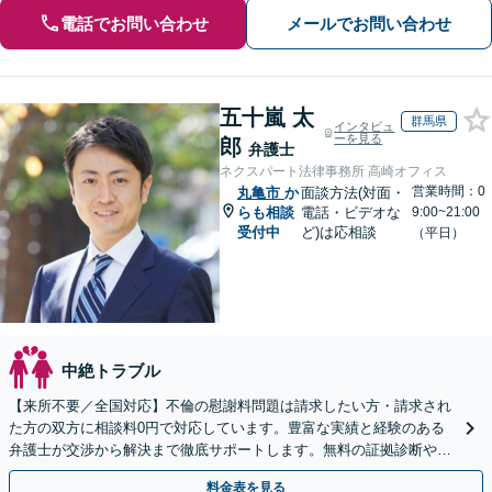
電話でお問い合わせ
メールでお問い合わせ
五十嵐 太
群馬県
インタビュ
ーを見る
郎
弁護士
ネクスパート法律事務所 高崎オフィス
営業時間：0
丸亀市
か
面談方法(対面・
らも相談
電話・ビデオな
9:00~21:00
受付中
ど)は応相談
（平日）
中絶トラブル
【来所不要／全国対応】不倫の慰謝料問題は請求したい方・請求され
た方の双方に相談料0円で対応しています。豊富な実績と経験のある
弁護士が交渉から解決まで徹底サポートします。無料の証拠診断や着
手金の返還保証もありますので安心してご相談ください。
料金表を見る