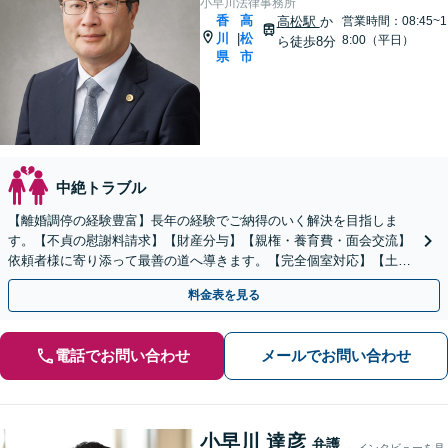
小早川法律事務所
香
高
高松駅
か
営業時間：08:45~1
川
松
|
8:00（平日）
ら徒歩8分
県
市
中絶トラブル
【離婚調停の経験豊富】長年の経験でご納得のいく解決を目指しま
す。【不貞の慰謝料請求】【財産分与】【親権・養育費・面会交流】
依頼者様に寄り添って最善の道へ導きます。【完全個室対応】【土日
祝・夜間相談可】
料金表を見る
電話でお問い合わせ
メールでお問い合わせ
小早川 達彦
弁護
インタビューを見