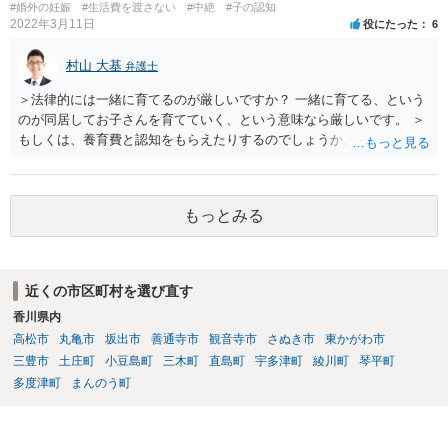
#婚外の妊娠
#生活費を渡さない
#中絶
#子の認知
2022年3月11日
役にたった
6
村山 大基
弁護士
＞法律的には一緒に育てるのが厳しいですか？ 一緒に育てる、という
のが同居してお子さんを育てていく、という意味なら厳しいです。 ＞
もしくは、養育費と認知をもらえたりするのでしょうか、 相手が認知
を拒む場合、調停や裁判などの手続きで認知を求める必要がありま
す。 また、認知されたことを前提に、父親として子を養う義務があり
ますので、 養育費を請求できます。 ただ、極端な話相手に収入がなか
もっとみる
ったり、行方不明だったりすると、実際上の回収が難しい可能性はあ
ります。
近くの市区町村を選び直す
香川県内
高松市
丸亀市
坂出市
善通寺市
観音寺市
さぬき市
東かがわ市
三豊市
土庄町
小豆島町
三木町
直島町
宇多津町
綾川町
琴平町
多度津町
まんのう町