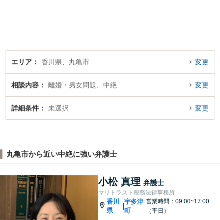
は事前に御予約願います）
エリア
香川県、丸亀市
変更
相談内容
離婚・男女問題、中絶
変更
詳細条件
未選択
変更
丸亀市から近い中絶に強い弁護士
小松 真理
弁護士
マリトラスト税務法律事務所
香川
宇多津
営業時間：09:00~17:00
|
県
町
（平日）