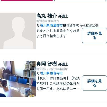
高丸 雄介
弁護士
善通寺法律事務所
香川県
善通寺市
善通寺駅
から徒歩10分
|
必要とされる弁護士となれる
詳細を見
よう日々精進します
る
鼻岡 智樹
弁護士
観音寺いぶき法律事務所
香川県
観音寺市
|
【夜間・休日面談可】【相談
詳細を見
料無料】ご相談者様の気持ち
る
を第一考え、あらゆるニーズ
にお応えできるプロフェッシ
ョナルとして、地域の皆さま
の問題解決のサポートをさせ