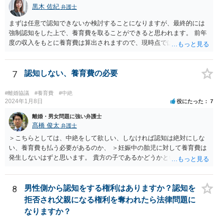
とになります。 もっとも，上述したように，全額の請求は，必ずしも
黒木 佐紀
弁護士
確実に認められる事案ではないと思われるため，法的手続きまでは行
わず，協議によって適切な範囲での支払いに関する合意を目指す方が
まずは任意で認知できないか検討することになりますが、最終的には
良いかと思われます。 【③について】 事実か否かにかかわらず，相手
強制認知をした上で、養育費を取ることができると思われます。 前年
の社会的評価を損なうような投稿であれば，名誉毀損となり得ます。
度の収入をもとに養育費は算出されますので、現時点では少額しか取
こうした場合，プロバイダ等を通じて投稿の削除を求めたり，また
れないとしても、相手が大学を卒業して就職したら、そこで再度、養
は，発信者自身の情報の開示を受けた上で，発進した当人に対する損
育費の増額調停を起こすこともできます。 仮に中絶する場合でも、相
害賠償請求等を行うことも可能です。
手方が妊娠について話し合いをしっかりしてくれない場合には、慰謝
7
認知しない、養育費の必要
料請求などもできる可能性があります。 いずれにせよ、親御さんとの
関わりが不可欠となると思われますので、一度話し合った上で、法律
#離婚協議
#養育費
#中絶
事務所へ早めのご相談をされたほうがよろしいかと思います。
2024年1月8日
役にたった
7
離婚・男女問題に強い弁護士
髙橋 俊太
弁護士
＞こちらとしては、中絶をして欲しい、しなければ認知は絶対にしな
い、養育費も払う必要があるのか、 ＞妊娠中の胎児に対して養育費は
発生しないはずと思います。 貴方の子であるかどうかという問題は残
り得るところであり、最終的にはDNA鑑定なども必要となってはきま
すが、仮に貴方の子であれば、認知はせざるを得ず、養育費の支払義
務も生じることになります。なお、妊娠中の胎児については、（事前
8
男性側から認知をする権利はありますか？認知を
に話し合って養育費の取り決めをしておくことはできますが、母親が
拒否され父親になる権利を奪われたら法律問題に
胎児を代理して）養育費を請求することはできません。
なりますか？