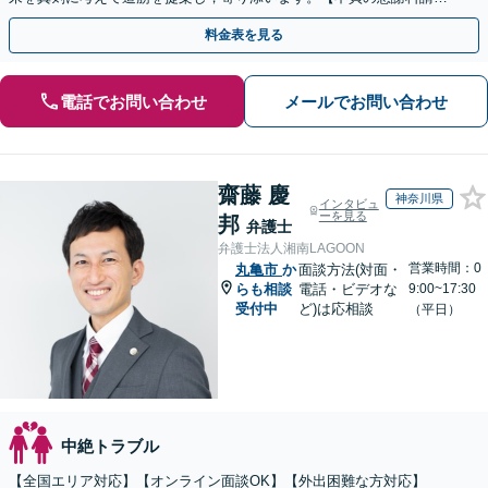
求】相手の動きを予測しながら最善の解決を模索します。
料金表を見る
電話でお問い合わせ
メールでお問い合わせ
齋藤 慶
神奈川県
インタビュ
ーを見る
邦
弁護士
弁護士法人湘南LAGOON
営業時間：0
丸亀市
か
面談方法(対面・
らも相談
電話・ビデオな
9:00~17:30
受付中
ど)は応相談
（平日）
中絶トラブル
【全国エリア対応】【オンライン面談OK】【外出困難な方対応】