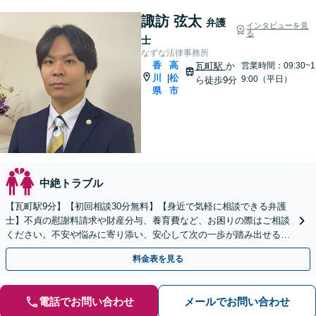
諏訪 弦太
弁護
インタビューを見
る
士
なずな法律事務所
香
高
瓦町駅
か
営業時間：09:30~1
川
松
|
9:00（平日）
ら徒歩9分
県
市
中絶トラブル
【瓦町駅9分】【初回相談30分無料】【身近で気軽に相談できる弁護
士】不貞の慰謝料請求や財産分与、養育費など、お困りの際はご相談
ください。不安や悩みに寄り添い、安心して次の一歩が踏み出せるよ
うサポートします。【電話相談可】【休日・夜間対応】
料金表を見る
電話でお問い合わせ
メールでお問い合わせ