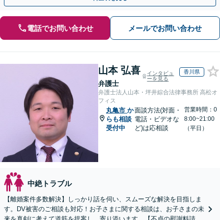
電話でお問い合わせ
メールでお問い合わせ
山本 弘喜
香川県
インタビュ
ーを見る
弁護士
弁護士法人山本・坪井綜合法律事務所 高松オ
フィス
営業時間：0
丸亀市
か
面談方法(対面・
らも相談
電話・ビデオな
8:00~21:00
受付中
ど)は応相談
（平日）
中絶トラブル
【離婚案件多数解決】しっかり話を伺い、スムーズな解決を目指しま
す。DV被害のご相談も対応！お子さまに関する相談は、お子さまの未
来を真剣に考えて道筋を提案し，寄り添います。【不貞の慰謝料請