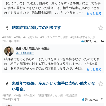
【①について】 民法上，自身の「責めに帰すべき事由」によって相手
の債務の履行ができなくなった場合には、相手の請求を拒めないとさ
れておりますので（民法536条2項），こうした条文に当たるかが問題
となります。 まず形式的には，条文に当たる可能性は考えられます。
現在の各宣言や要請は，強制力のあるものではなく，震災等で対象施
設が滅失してしまった場合と異なり，挙式等自体が物理的に不可能に
5
結婚詐欺に関しての相談です
なったとまではいえないかと思われます。こうした中で，顧客の判断
でキャンセルを申し出たとすれば，形式的には顧客側に帰責性があっ
#同性婚
#中絶
#不倫慰謝料
#マッチングアプリ詐欺
#慰謝料請求された側
たといえる可能性は考えられます。 一方で，実質的に考えた場合，集
2021年9月30日
役にたった
14
会に供する施設等については，営業自粛を要請されているところ，結
離婚・男女問題に強い弁護士
婚式場等の施設についても，解釈によっては集会に供する施設の1つと
丸山 紳
弁護士
して，休止要請の対象と考える余地はあるかと思われます。 こうした
独身者であると偽られ、またそれを疑うべき事情もなかったのであれ
解釈を採った場合，強制力はないまでも，事実上挙式等の実施が困難
ば、相手方配偶者に対する不法行為責任は発生しません。 結婚詐欺
となる外部的要因があったとして，顧客の「責めに帰すべき事由」が
は、財産的損害があって初めて詐欺罪になるので、今回は該当しませ
あるとまではいえず，結婚式場等からの請求が認められない可能性は
ん。 貞操権侵害は、既婚者であることを偽られていて、その上既婚者
考えられます。 このように，条文の解釈次第で判断が分かれうるた
であることを知っていれば交際しなかったといえる場合に、慰謝料請
め，安易に請求ができると考えるのは危険かと思われます。 なお，仮
求が可能です。 LINEなどで、結婚を当然の前提にした関係だったこと
6
未成年で妊娠。産みたいが相手に支払い能力がな
に全額の請求が不可能となっても，これまでに生じた費用や打合せ相
を立証できる場合は、請求は可能と考えます。
当分の報酬の範囲であれば，中途終了時の委任事務への報酬請求や不
い場合。
当利得返還請求として，支払いを求められる可能性はあるかと思われ
#養育費
#中絶
#子の認知
#慰謝料請求したい側
#離婚協議
ます（民法648条3項、703条等）。 【②について】 請求に応じてもら
2024年7月7日
役にたった
11
えない場合，基本的には代理人を介した交渉や，法的手続きを取るこ