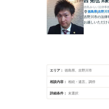
西 拓也
弁護
徳島みらい法律事
徳島県
吉野川
|
吉野川市の法律
お越しいただけ
エリア
徳島県、吉野川市
相談内容
相続・遺言、調停
詳細条件
未選択