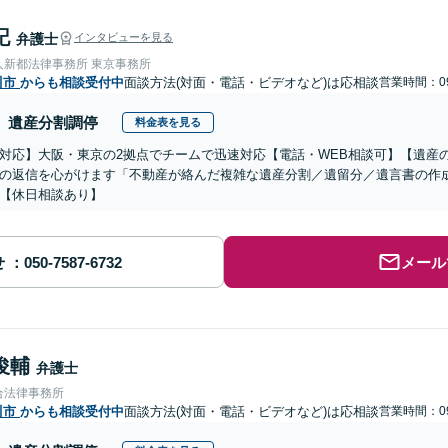
記
弁護士
インタビューを見る
人新都法律事務所 東京事務所
川市
からも相談受付中
面談方法(対面・電話・ビデオなど)は応相談
営業時間：09
遺産分割調停
料金表を見る
対応】大阪・東京の2拠点でチームで迅速対応【電話・WEB相談可】【遺産
の返信を心がけます「不動産が絡んだ複雑な遺産分割／遺留分／遺言書の作
【休日相談あり】
せ
メール
俊輔
弁護士
合法律事務所
川市
からも相談受付中
面談方法(対面・電話・ビデオなど)は応相談
営業時間：09