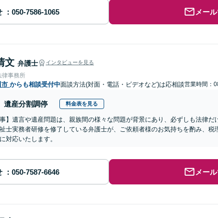
せ
メール
清文
弁護士
インタビューを見る
法律事務所
川市
からも相談受付中
面談方法(対面・電話・ビデオなど)は応相談
営業時間：08
遺産分割調停
料金表を見る
事】遺言や遺産問題は、親族間の様々な問題が背景にあり、必ずしも法律だ
祉士実務者研修を修了している弁護士が、ご依頼者様のお気持ちを酌み、税
に対応いたします。
せ
メール