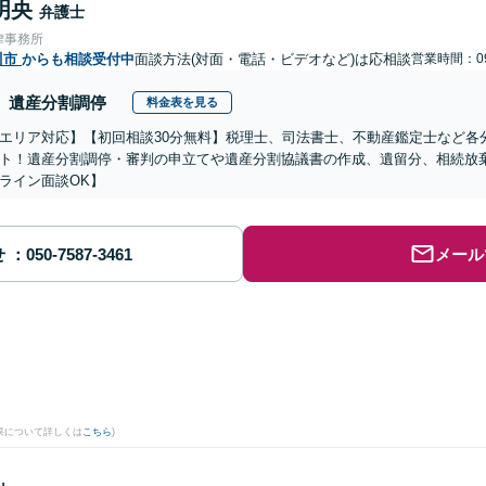
明央
弁護士
律事務所
川市
からも相談受付中
面談方法(対面・電話・ビデオなど)は応相談
営業時間：09
遺産分割調停
料金表を見る
エリア対応】【初回相談30分無料】税理士、司法書士、不動産鑑定士など各
ト！遺産分割調停・審判の申立てや遺産分割協議書の作成、遺留分、相続放
ライン面談OK】
せ
メール
果について詳しくは
こちら
)