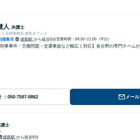
健人
弁護士
スト法律事務所 徳島オフィス
県
徳島市
徳島駅
から徒歩5分
営業時間：09:30~21:00（平日）
|
刑事事件・労働問題・交通事故など幅広く対応】各分野の専門チームが
せ
メール
弁護士
所
徳島駅
から徒歩6分