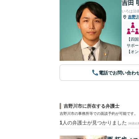
吉田 
いろは法
吉野
【四国
サポー
【オン
電話でお問い合わ
吉野川市に所在する弁護士
吉野川市の事務所等での面談予約が可能です。
1
人の弁護士が見つかりました
(検索結