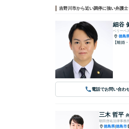
吉野川市から近い調停に強い弁護士
細谷 
ベリーベ
徳島
【離婚・
電話でお問い合わ
三木 哲平
朝田啓祐法律事務
徳島県
徳島市
|