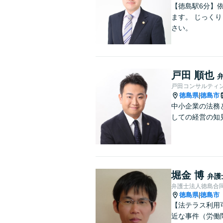
【徳島駅6分】
ます。 じっく
さい。
戸田 順也
戸田コンサルティ
徳島県
徳島市
|
中小企業の法務
しての経営の知
堀金 博
弁護
弁護士法人徳島合
徳島県
徳島市
|
【法テラス利用
近な事件（労働問