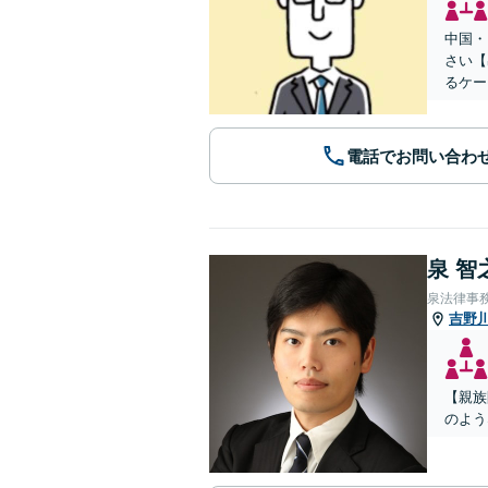
中国・
さい【
るケー
電話でお問い合わ
泉 智
泉法律事
吉野
【親族
のよう