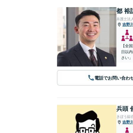
都 裕
弁護士法
吉野
【全国
日以内
さい」
電話でお問い合わ
兵頭 
きぼう綜
吉野