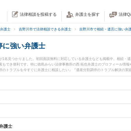
法律相談を投稿する
弁護士を探す
法律Q
弁護士
吉野川市で法律相談できる弁護士
吉野川市で相続・遺言に強い弁
停に強い弁護士
が1名見つかりました。初回面談無料に対応している弁護士なども掲載中。相続・
索もでき便利です。特に徳島みらい法律事務所の西 拓也弁護士のプロフィール情報
停のトラブルを今すぐに弁護士に相談したい』『遺産分割調停のトラブル解決の実
内の弁護士に相談予約したい』などでお困りの相談者さんにおすすめです。
弁護士