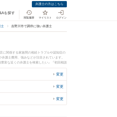
弁護士の方はこちら
&Aを探す
閲覧履歴
マイリスト
ログイン
護士
吉野川市で調停に強い弁護士
遺言に関係する家族間の相続トラブルや認知症の
や弁護士費用、強みなどが注目されています。
績豊富な近くの弁護士を検索したい』『初回相談
変更
変更
変更