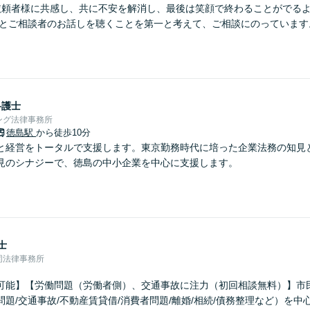
依頼者様に共感し、共に不安を解消し、最後は笑顔で終わることがでる
りとご相談者のお話しを聴くことを第一と考えて、ご相談にのっています
弁護士
ング法律事務所
徳島駅
から徒歩10分
と経営をトータルで支援します。東京勤務時代に培った企業法務の知見
見のシナジーで、徳島の中小企業を中心に支援します。
士
同法律事務所
可能】【労働問題（労働者側）、交通事故に注力（初回相談無料）】市
題/交通事故/不動産賃貸借/消費者問題/離婚/相続/債務整理など）を