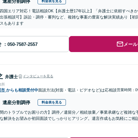
遺産分割調停
料金表を見る
四国エリア対応！電話相談OK【弁護士歴17年以上】「弁護士に依頼すべき
出張相談可】訴訟・調停・審判など、複雑な事案の豊富な解決実績あり【初
スもあります
せ
メール
之
弁護士
インタビューを見る
務所
川市
からも相談受付中
面談方法(対面・電話・ビデオなど)は応相談
営業時間：09
遺産分割調停
料金表を見る
間のトラブルでお困りの方】調停／遺留分／相続放棄／事業承継など複雑な
な解決をお望みか初回面談でしっかりヒアリング。遺言作成もお気軽にご相