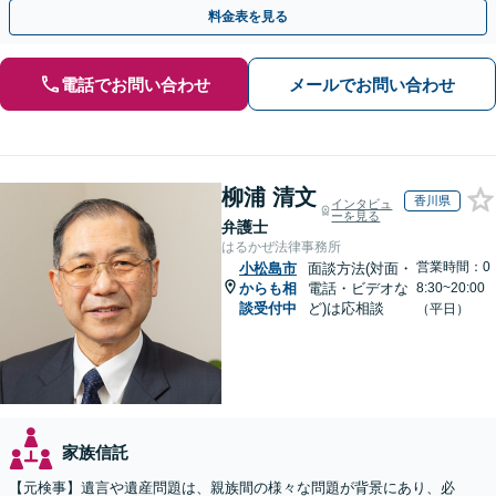
遺言書など幅広いご相談に対応【オンライン面談OK】
料金表を見る
電話でお問い合わせ
メールでお問い合わせ
柳浦 清文
香川県
インタビュ
ーを見る
弁護士
はるかぜ法律事務所
営業時間：0
小松島市
面談方法(対面・
からも相
電話・ビデオな
8:30~20:00
談受付中
ど)は応相談
（平日）
家族信託
【元検事】遺言や遺産問題は、親族間の様々な問題が背景にあり、必