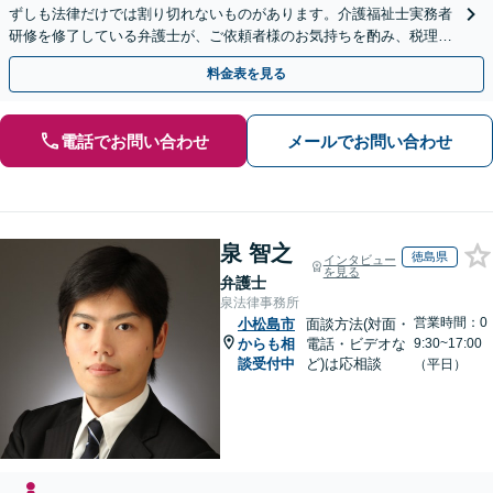
ずしも法律だけでは割り切れないものがあります。介護福祉士実務者
研修を修了している弁護士が、ご依頼者様のお気持ちを酌み、税理士
など他士業とも密接に連携しながら丁寧に対応いたします。
料金表を見る
電話でお問い合わせ
メールでお問い合わせ
泉 智之
徳島県
インタビュー
を見る
弁護士
泉法律事務所
営業時間：0
小松島市
面談方法(対面・
からも相
電話・ビデオな
9:30~17:00
談受付中
ど)は応相談
（平日）