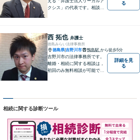
える「弁護士法人リーガルア
る
クシス」の代表です。相談い
ただいた方の親族のつもりで
親身になり、本音ベースの相
談を心がけています。最近の
中心的取扱分野は遺産分割事
西 拓也
弁護士
件。徳島県出身。東京大学法
徳島みらい法律事務所
学部卒。
徳島県
吉野川市
鴨島駅
から徒歩5分
|
吉野川市の法律事務所です。
詳細を見
離婚・相続に関する相談は，
る
初回のみ無料相談が可能です
（要予約，事務所にお越しい
ただける方のみ。電話相談不
可。）。
相続に関する診断ツール