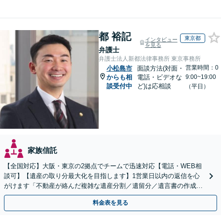
都 裕記
東京都
インタビュー
を見る
弁護士
弁護士法人新都法律事務所 東京事務所
営業時間：0
小松島市
面談方法(対面・
からも相
電話・ビデオな
9:00~19:00
談受付中
ど)は応相談
（平日）
家族信託
【全国対応】大阪・東京の2拠点でチームで迅速対応【電話・WEB相
談可】【遺産の取り分最大化を目指します】1営業日以内の返信を心
がけます「不動産が絡んだ複雑な遺産分割／遺留分／遺言書の作成・
執行／事業承継など、お任せください」【休日相談あり】
料金表を見る