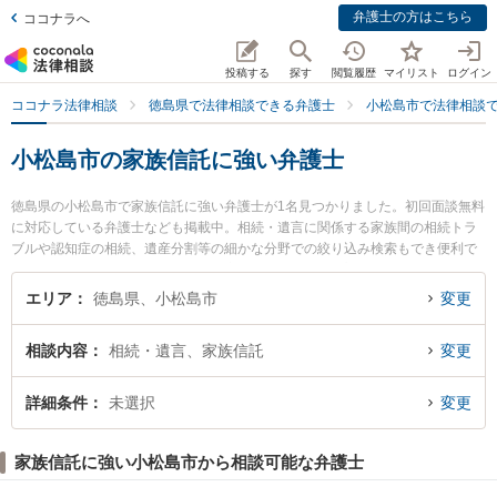
弁護士の方はこちら
ココナラへ
投稿する
探す
閲覧履歴
マイリスト
ログイン
ココナラ法律相談
徳島県で法律相談できる弁護士
小松島市で法律相談
小松島市の家族信託に強い弁護士
徳島県の小松島市で家族信託に強い弁護士が1名見つかりました。初回面談無料
に対応している弁護士なども掲載中。相続・遺言に関係する家族間の相続トラ
ブルや認知症の相続、遺産分割等の細かな分野での絞り込み検索もでき便利で
す。特に小松島みなと法律事務所の宮武 利行弁護士のプロフィール情報や弁護
士費用、強みなどが注目されています。『小松島市で土日や夜間に発生した家
エリア
徳島県、小松島市
変更
族信託のトラブルを今すぐに弁護士に相談したい』『家族信託のトラブル解決
の実績豊富な近くの弁護士を検索したい』『初回相談無料で家族信託を法律相
相談内容
相続・遺言、家族信託
変更
談できる小松島市内の弁護士に相談予約したい』などでお困りの相談者さんに
おすすめです。
詳細条件
未選択
変更
家族信託に強い小松島市から相談可能な弁護士