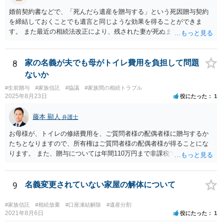
婚前契約書などで、「死んだら遺産を贈与する」という死因贈与契約
を締結しておくことでも遺言と同じような効果を得ることができま
す。 また最近の相続法改正により、残された妻が死ぬまで家に住み続
けられる権利として「配偶者居住権」という制度が設けられましたの
で、その制度を活用する方法も考えられます。 もし契約書の作成まで
視野に入れておられる場合は、お近くの弁護士、できれば相続に強い
8
家の名義が夫でも母がトイレ費用を負担して問題
弁護士にご相談なさるとよいでしょう。
ないか
#生前贈与
#家族信託
#協議
#家族間の相続トラブル
2025年8月23日
役にたった
1
藤本 顯人
弁護士
お母様が、トイレの修繕費用を、ご質問者様の配偶者様に贈与するか
たちとなりますので、所有権はご質問者様の配偶者様が得ることにな
ります。 また、贈与については年間110万円まで非課税であり、トイ
レの修繕費であればこの枠内に収まると思います。
9
名義変更されていない家屋の解体について
#家族信託
#相続放棄
#口座凍結解除
#遺産分割
2021年8月6日
役にたった
1