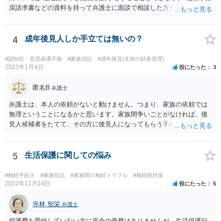
戻請求書などの資料を持って弁護士に面談で相談した方がよいと思い
ます。
4
成年後見人しか手立ては無いの？
#認知症・意思疎通不能
#家族信託
#成年後見(生前の財産管理)
2023年1月4日
役にたった
3
匿名B
弁護士
弁護士は、本人の依頼がないと動けません。つまり、家族の依頼では
無理ということになるかと思います。家族間争いごとがなければ、後
見人候補者をたてて、その方に後見人になってもらう手続をすすめた
ほうが、今後もいろいろやりやすくなると思います。
5
生活保護に関しての悩み
#相続手続き
#家族信託
#家族間の相続トラブル
#相続税対策
2022年11月14日
役にたった
5
寺林 智栄
弁護士
保護費を受給していない方に返金の義務はありませんが、生活保護行