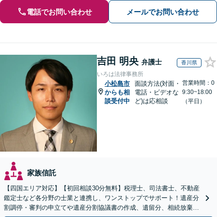
電話でお問い合わせ
メールでお問い合わせ
吉田 明央
弁護士
香川県
いろは法律事務所
営業時間：0
小松島市
面談方法(対面・
からも相
電話・ビデオな
9:30~18:00
談受付中
ど)は応相談
（平日）
家族信託
【四国エリア対応】【初回相談30分無料】税理士、司法書士、不動産
鑑定士など各分野の士業と連携し、ワンストップでサポート！遺産分
割調停・審判の申立てや遺産分割協議書の作成、遺留分、相続放棄、