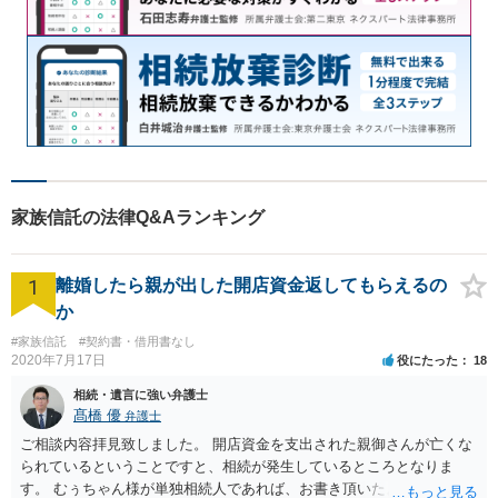
家族信託の法律Q&Aランキング
1
離婚したら親が出した開店資金返してもらえるの
か
#家族信託
#契約書・借用書なし
2020年7月17日
役にたった
18
相続・遺言に強い弁護士
髙橋 優
弁護士
ご相談内容拝見致しました。 開店資金を支出された親御さんが亡くな
られているということですと、相続が発生しているところとなりま
す。 むぅちゃん様が単独相続人であれば、お書き頂いたような方法で