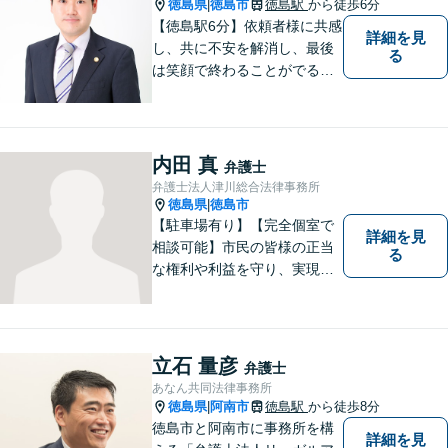
徳島県
徳島市
徳島駅
から徒歩6分
|
【徳島駅6分】依頼者様に共感
詳細を見
し、共に不安を解消し、最後
る
は笑顔で終わることがでるよ
うに取り組んで参ります。 じ
っくりとご相談者のお話しを
聴くことを第一と考えて、ご
相談にのっています。 まずは
内田 真
弁護士
ご相談ください。
弁護士法人津川総合法律事務所
徳島県
徳島市
|
【駐車場有り】【完全個室で
詳細を見
相談可能】市民の皆様の正当
る
な権利や利益を守り、実現す
るために市民の皆さんに寄り
添って、一つ一つの事案に丁
寧に対応してまいります。ご
相談者様のお話をじっくり聴
立石 量彦
弁護士
き、最適な解決方法をご提案
あなん共同法律事務所
いたします。
徳島県
阿南市
徳島駅
から徒歩8分
|
徳島市と阿南市に事務所を構
詳細を見