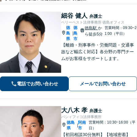
細谷 健人
弁護士
ベリーベスト法律事務所 徳島オフィス
徳
徳
徳島駅
か
営業時間：09:30~2
島
島
|
1:00（平日）
ら徒歩5分
県
市
【離婚・刑事事件・労働問題・交通事
故など幅広く対応】各分野の専門チー
ムがお客様をサポートします。
電話でお問い合わせ
メールでお問い合わせ
大八木 孝
弁護士
パシィフィコ法律事務所
徳島
阿南
営業時間：10:30~16:00（平
|
県
市
日）
【初回相談30分無料】【地域密着】