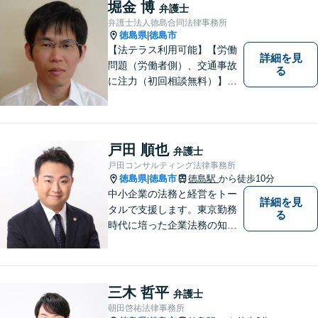
れます。【無料駐車場】
堀金 博
弁護士
弁護士法人徳島合同法律事務所
徳島県
徳島市
|
【法テラス利用可能】【労働
詳細を見
問題（労働者側）、交通事故
る
に注力（初回相談無料）】市
民の生活に関わる身近な事件
（労働問題/交通事故/不動産賃
貸借/消費者問題/離婚/相続/債
務整理など）を中心に、社会
戸田 順也
弁護士
的事件にも対応いたします。
戸田コンサルティング法律事務所
お気軽にご相談ください。
徳島県
徳島市
徳島駅
から徒歩10分
|
中小企業の法務と経営をトー
詳細を見
タルで支援します。東京勤務
る
時代に培った企業法務の知見
と中小企業診断士としての経
営の知見のシナジーで、徳島
の中小企業を中心に支援しま
す。
三木 哲平
弁護士
朝田啓祐法律事務所