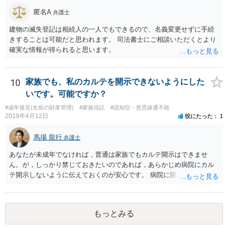
匿名A
弁護士
建物の滅失登記は相続人の一人でもできるので、名義変更せずに手続
きすることは可能だと思われます。 司法書士にご相談いただくとより
確実な情報が得られると思います。
10
家族でも、私のカルテを開示できないようにした
いです。可能ですか？
#成年後見(生前の財産管理)
#家族信託
#認知症・意思疎通不能
2019年4月12日
役にたった
1
馬場 龍行
弁護士
あなたが未成年でなければ，普通は家族でもカルテ開示はできませ
ん。が，しっかり禁じておきたいのであれば，あらかじめ病院にカル
テ開示しないように伝えておくのが安心です。 病院に開示しないよう
に伝える書面を作ることはできますが，それがなくても開示はされる
可能性は低いのでコストパフォーマンスとしてはどうかなという感じ
がします。
もっとみる