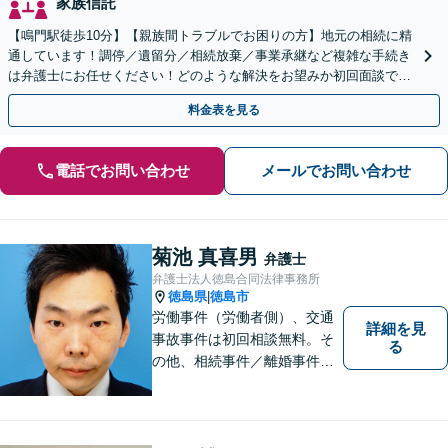
家族信託
【鳴門駅徒歩10分】【親族間トラブルでお困りの方】地元の相続に精
通しています！調停／遺留分／相続放棄／事業承継など複雑な手続き
は弁護士にお任せください！どのような解決をお望みか初回面談でし
っかりヒアリング。遺言作成もお気軽にご相談ください。
料金表を見る
電話でお問い合わせ
メールでお問い合わせ
菊池 真喜男
弁護士
弁護士法人徳島合同法律事務所
徳島県
徳島市
|
労働事件（労働者側）、交通
詳細を見
事故事件は初回相談無料。そ
る
の他、相続事件／離婚事件／
債務整理／行政事件など、幅
広い問題に対応可能！完全個
室対応でプライバシーが守ら