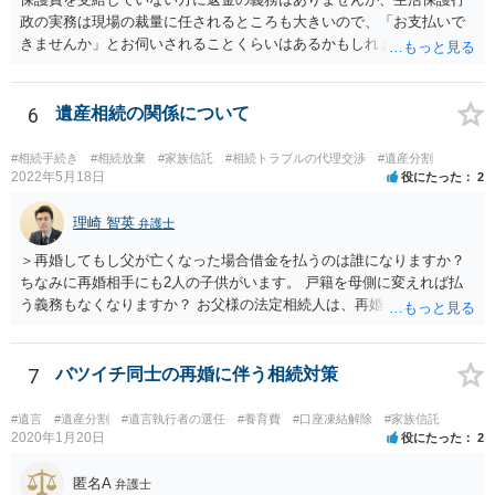
政の実務は現場の裁量に任されるところも大きいので、「お支払いで
きませんか」とお伺いされることくらいはあるかもしれません。 通報
するかどうかは、あなたとお父さんの妹さんとの関係などを総合的に
考えてご判断いただくのが良いと思います。
6
遺産相続の関係について
#相続手続き
#相続放棄
#家族信託
#相続トラブルの代理交渉
#遺産分割
2022年5月18日
役にたった
2
理崎 智英
弁護士
＞再婚してもし父が亡くなった場合借金を払うのは誰になりますか？
ちなみに再婚相手にも2人の子供がいます。 戸籍を母側に変えれば払
う義務もなくなりますか？ お父様の法定相続人は、再婚相手とご相談
者様なので、お父様の借金はご相談者様も相続することになります。
戸籍がどこにあるのかは関係ありません。 ただし、お父様が亡くなっ
たことを知ってから３か月以内に家庭裁判所にて「相続放棄」の手続
7
バツイチ同士の再婚に伴う相続対策
をすれば、ご相談者様はお父様の借金は相続しません。
#遺言
#遺産分割
#遺言執行者の選任
#養育費
#口座凍結解除
#家族信託
2020年1月20日
役にたった
2
匿名A
弁護士