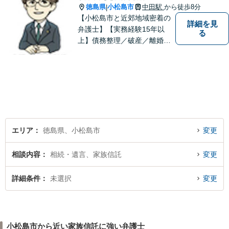
徳島県
小松島市
中田駅
から徒歩8分
|
【小松島市と近郊地域密着の
詳細を見
弁護士】【実務経験15年以
る
上】債務整理／破産／離婚／
相続／遺言／交通事故／刑事
など幅広く対応。小松島市、
徳島市、阿南市、勝浦町など
幅広くご相談を受付中。実務
経験15年以上の弁護士が誠
実、丁寧に対応致します。
【無料相談あり】
エリア
徳島県、小松島市
変更
相談内容
相続・遺言、家族信託
変更
詳細条件
未選択
変更
小松島市から近い家族信託に強い弁護士