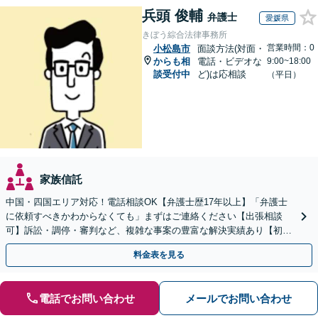
兵頭 俊輔
弁護士
愛媛県
きぼう綜合法律事務所
営業時間：0
小松島市
面談方法(対面・
からも相
電話・ビデオな
9:00~18:00
談受付中
ど)は応相談
（平日）
家族信託
中国・四国エリア対応！電話相談OK【弁護士歴17年以上】「弁護士
に依頼すべきかわからなくても」まずはご連絡ください【出張相談
可】訴訟・調停・審判など、複雑な事案の豊富な解決実績あり【初回
相談無料】初回面談のみで解決できるケースもあります
料金表を見る
電話でお問い合わせ
メールでお問い合わせ