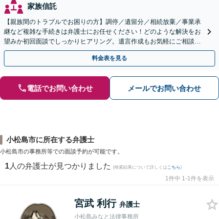
家族信託
【親族間のトラブルでお困りの方】調停／遺留分／相続放棄／事業承
継など複雑な手続きは弁護士にお任せください！どのような解決をお
望みか初回面談でしっかりヒアリング。遺言作成もお気軽にご相談く
ださい。
料金表を見る
電話でお問い合わせ
メールでお問い合わせ
小松島市に所在する弁護士
小松島市の事務所等での面談予約が可能です。
1
人の弁護士が見つかりました
(検索結果について詳しくは
こちら
)
1件中 1-1件を表示
宮武 利行
弁護士
小松島みなと法律事務所