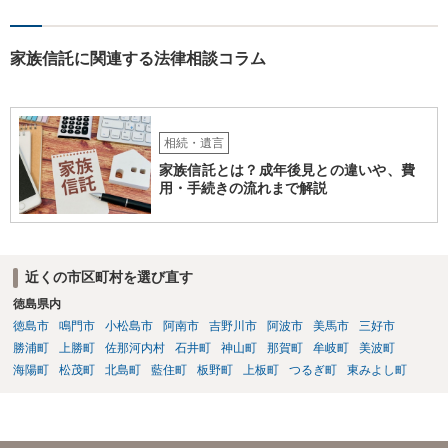
家族信託に関連する法律相談コラム
相続・遺言
家族信託とは？成年後見との違いや、費
用・手続きの流れまで解説
近くの市区町村を選び直す
徳島県内
徳島市
鳴門市
小松島市
阿南市
吉野川市
阿波市
美馬市
三好市
勝浦町
上勝町
佐那河内村
石井町
神山町
那賀町
牟岐町
美波町
海陽町
松茂町
北島町
藍住町
板野町
上板町
つるぎ町
東みよし町