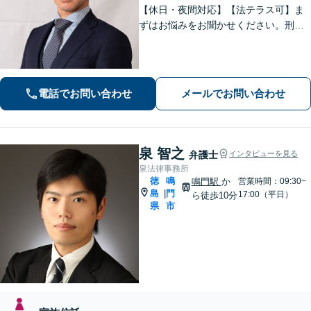
【休日・夜間対応】【法テラス可】ま
ずはお悩みをお聞かせください。刑事
事件：元検察官の経験を活かし、幅広
く対応。離婚問題：協議・調停・裁
判、各段階に対応。債務整理：苦しい
状況から抜け出すお手伝いをします。
電話でお問い合わせ
メールでお問い合わせ
泉 智之
弁護士
インタビューを見る
泉法律事務所
徳
鳴
鳴門駅
か
営業時間：09:30~
島
門
|
17:00（平日）
ら徒歩10分
県
市