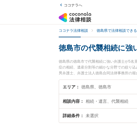
ココナラへ
ココナラ法律相談
徳島県で法律相談できる
徳島市の代襲相続に強
徳島県の徳島市で代襲相続に強い弁護士が5名
症の相続、遺産分割等の細かな分野での絞り込
男弁護士、弁護士法人徳島合同法律事務所の堀
ルを今すぐに弁護士に相談したい』『代襲相続
したい』などでお困りの相談者さんにおすすめ
エリア
徳島県、徳島市
相談内容
相続・遺言、代襲相続
詳細条件
未選択