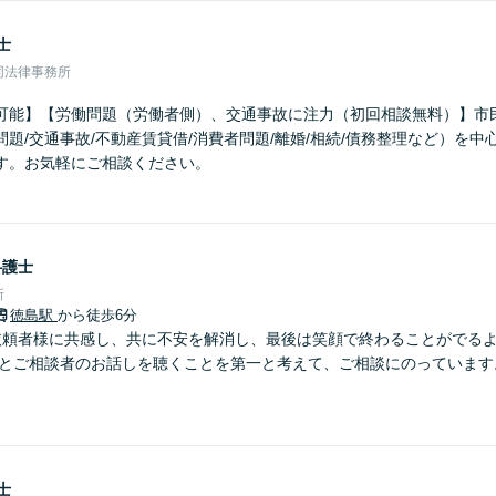
士
同法律事務所
可能】【労働問題（労働者側）、交通事故に注力（初回相談無料）】市
題/交通事故/不動産賃貸借/消費者問題/離婚/相続/債務整理など）を
す。お気軽にご相談ください。
弁護士
所
徳島駅
から徒歩6分
依頼者様に共感し、共に不安を解消し、最後は笑顔で終わることがでる
りとご相談者のお話しを聴くことを第一と考えて、ご相談にのっています
士