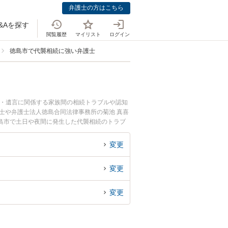
弁護士の方はこちら
&Aを探す
閲覧履歴
マイリスト
ログイン
徳島市で代襲相続に強い弁護士
続・遺言に関係する家族間の相続トラブルや認知
士や弁護士法人徳島合同法律事務所の菊池 真喜
島市で土日や夜間に発生した代襲相続のトラブ
続を法律相談できる徳島市内の弁護士に相談予約
変更
変更
変更