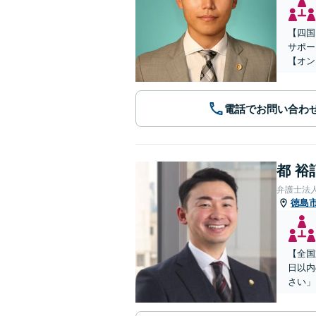
【四国
サポー
【オン
電話でお問い合わ
都 裕
弁護士法
徳島
【全国
日以内
さい」