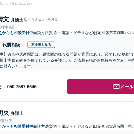
果について詳しくは
こちら
)
清文
弁護士
インタビューを見る
法律事務所
市
からも相談受付中
面談方法(対面・電話・ビデオなど)は応相談
営業時間：09:
代襲相続
料金表を見る
事】遺言や遺産問題は、親族間の様々な問題が背景にあり、必ずしも法律だ
祉士実務者研修を修了している弁護士が、ご依頼者様のお気持ちを酌み、税
に対応いたします。
せ
メール
明央
弁護士
律事務所
市
からも相談受付中
面談方法(対面・電話・ビデオなど)は応相談
営業時間：本