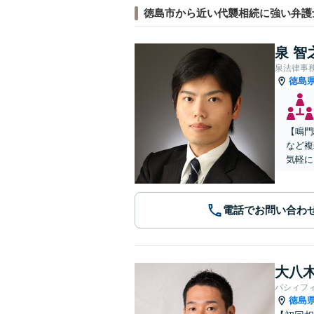
徳島市から近い代襲相続に強い弁護
泉 智
泉法律事
徳島
【鳴門
など複
気軽に
電話でお問い合わ
大八木
パシィフ
徳島