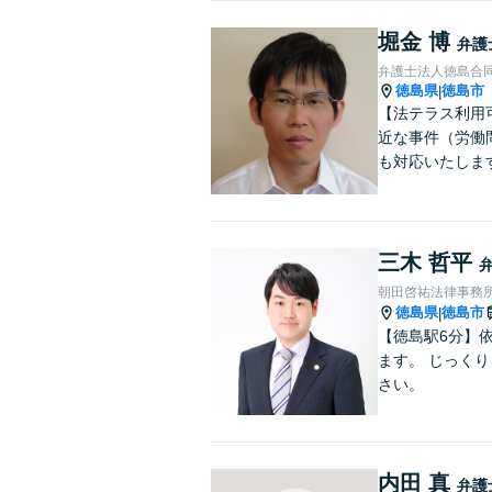
堀金 博
弁護
弁護士法人徳島合
徳島県
徳島市
|
【法テラス利用
近な事件（労働問
も対応いたしま
三木 哲平
朝田啓祐法律事務
徳島県
徳島市
|
【徳島駅6分】
ます。 じっく
さい。
内田 真
弁護