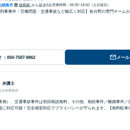
県
徳島市
徳島駅
から徒歩5分
営業時間：09:30~18:00（土日祝日）
|
刑事事件・労働問題・交通事故など幅広く対応】各分野の専門チームが
せ
メール
男
弁護士
同法律事務所
者側）、交通事故事件は初回相談無料。その他、相続事件／離婚事件／
題に対応可能！完全個室対応でプライバシーが守られます。【無料駐車