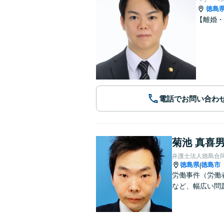
徳島
【離婚・
電話でお問い合わ
菊池 真喜
弁護士法人徳島合
徳島県
徳島市
|
労働事件（労働
など、幅広い問