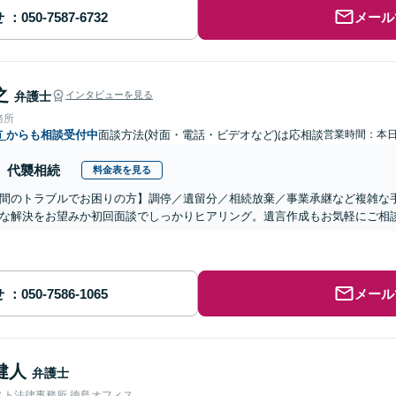
せ
メール
之
弁護士
インタビューを見る
務所
市
からも相談受付中
面談方法(対面・電話・ビデオなど)は応相談
営業時間：本
代襲相続
料金表を見る
間のトラブルでお困りの方】調停／遺留分／相続放棄／事業承継など複雑な
な解決をお望みか初回面談でしっかりヒアリング。遺言作成もお気軽にご相
せ
メール
健人
弁護士
スト法律事務所 徳島オフィス