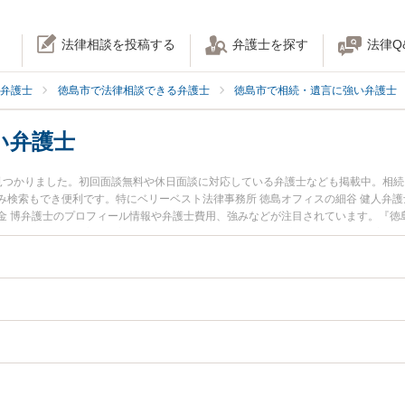
法律相談を投稿する
弁護士を探す
法律Q
弁護士
徳島市で法律相談できる弁護士
徳島市で相続・遺言に強い弁護士
い弁護士
見つかりました。初回面談無料や休日面談に対応している弁護士なども掲載中。相
み検索もでき便利です。特にベリーベスト法律事務所 徳島オフィスの細谷 健人弁護
金 博弁護士のプロフィール情報や弁護士費用、強みなどが注目されています。『徳
のトラブル解決の実績豊富な近くの弁護士を検索したい』『初回相談無料で代襲相
です。