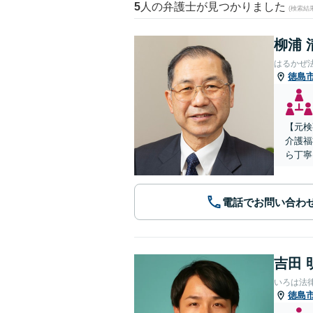
5
人の弁護士が見つかりました
(検索結
柳浦 
はるかぜ
徳島
【元検
介護福
ら丁寧
電話でお問い合わ
吉田 
いろは法
徳島