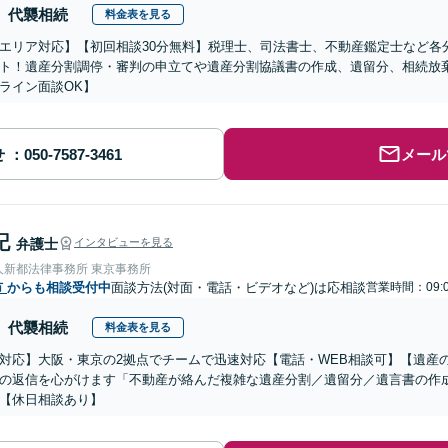
代襲相続
料金表を見る
エリア対応】【初回相談30分無料】税理士、司法書士、不動産鑑定士など各
ト！遺産分割調停・審判の申立てや遺産分割協議書の作成、遺留分、相続放
ライン面談OK】
せ
メール
記
弁護士
インタビューを見る
人新都法律事務所 東京事務所
市
からも相談受付中
面談方法(対面・電話・ビデオなど)は応相談
営業時間：09:
代襲相続
料金表を見る
対応】大阪・東京の2拠点でチームで迅速対応【電話・WEB相談可】【遺産
の返信を心がけます「不動産が絡んだ複雑な遺産分割／遺留分／遺言書の作
【休日相談あり】