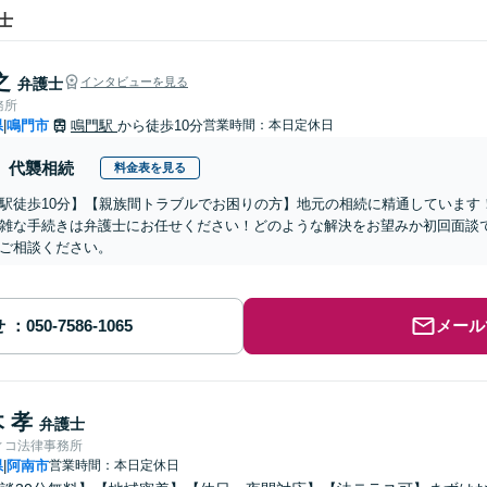
士
之
弁護士
インタビューを見る
務所
県
鳴門市
鳴門駅
から徒歩10分
営業時間：本日定休日
|
代襲相続
料金表を見る
駅徒歩10分】【親族間トラブルでお困りの方】地元の相続に精通しています
雑な手続きは弁護士にお任せください！どのような解決をお望みか初回面談
ご相談ください。
せ
メール
 孝
弁護士
ィコ法律事務所
県
阿南市
営業時間：本日定休日
|