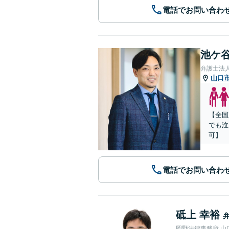
電話でお問い合わ
池ケ谷
弁護士法
山口
【全国
でも泣
可】
電話でお問い合わ
砥上 幸裕
岡野法律事務所 山