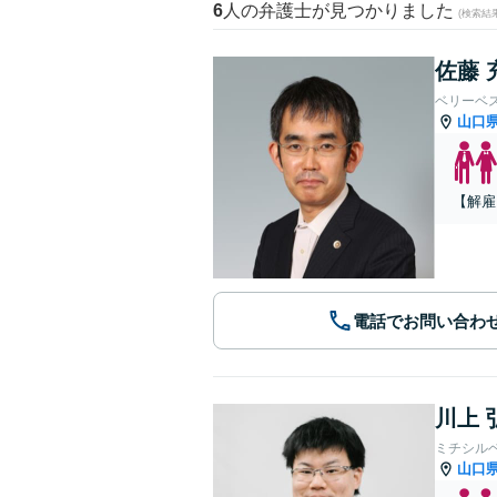
6
人の弁護士が見つかりました
(検索結
佐藤 
ベリーベ
山口
【解雇
電話でお問い合わ
川上 
ミチシル
山口