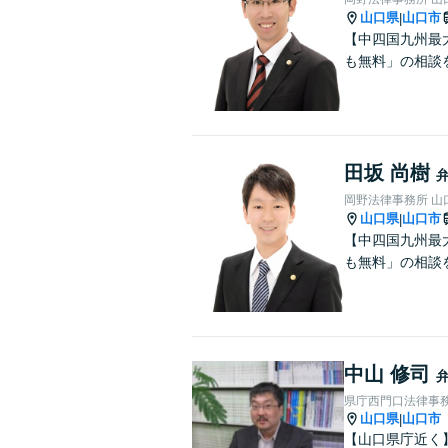
山口県
山口市
|
【中四国九州最
も無料」の相談
田坂 尚樹
岡野法律事務所 山
山口県
山口市
|
【中四国九州最
も無料」の相談
中山 修司
県庁西門口法律事
山口県
山口市
|
【山口県庁近く