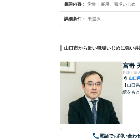
相談内容
労働・雇用、職場いじめ
詳細条件
未選択
山口市から近い職場いじめに強い弁
宮嵜 
弁護士法人
山口
【山口県
績をも
電話でお問い合わ