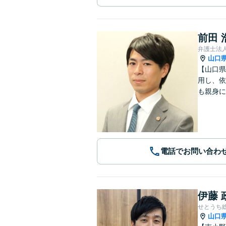
前田 
弁護士法
山口
【山口県
用し、依
も親身に
電話でお問い合わ
伊藤 
せとうち
山口