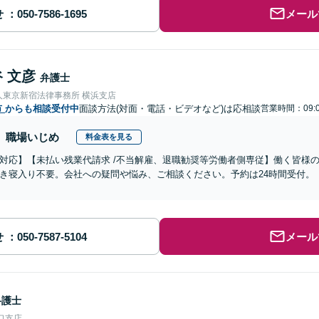
せ
メール
 文彦
弁護士
人東京新宿法律事務所 横浜支店
市
からも相談受付中
面談方法(対面・電話・ビデオなど)は応相談
営業時間：09:0
職場いじめ
料金表を見る
対応】【未払い残業代請求 /不当解雇、退職勧奨等労働者側専従】働く皆様
き寝入り不要。会社への疑問や悩み、ご相談ください。予約は24時間受付。
せ
メール
弁護士
口支店