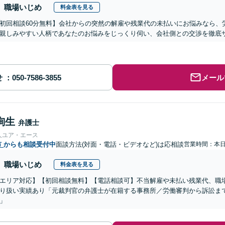
職場いじめ
料金表を見る
初回相談60分無料】会社からの突然の解雇や残業代の未払いにお悩みなら、
親しみやすい人柄であなたのお悩みをじっくり伺い、会社側との交渉を徹底サ
せ
メール
絢生
弁護士
人ユア・エース
市
からも相談受付中
面談方法(対面・電話・ビデオなど)は応相談
営業時間：本
職場いじめ
料金表を見る
エリア対応】【初回相談無料】【電話相談可】不当解雇や未払い残業代、職
り扱い実績あり「元裁判官の弁護士が在籍する事務所／労働審判から訴訟ま
」