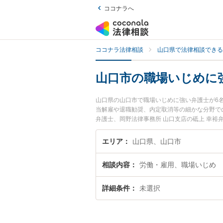
ココナラへ
ココナラ法律相談
山口県で法律相談できる
山口市の職場いじめに
山口県の山口市で職場いじめに強い弁護士が6
当解雇や退職勧奨、内定取消等の細かな分野で
弁護士、岡野法律事務所 山口支店の砥上 幸
今すぐに弁護士に相談したい』『職場いじめの
したい』などでお困りの相談者さんにおすすめ
エリア
山口県、山口市
相談内容
労働・雇用、職場いじめ
詳細条件
未選択