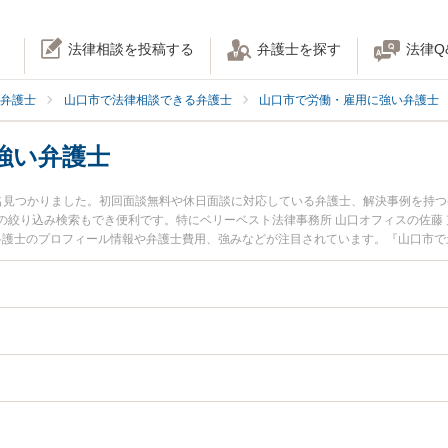
法律相談を投稿する
弁護士を探す
法律Q
弁護士
山口市で法律相談できる弁護士
山口市で労働・雇用に強い弁護士
強い弁護士
名見つかりました。初回面談無料や休日面談に対応している弁護士、解決事例を持
の絞り込み検索もでき便利です。特にベリーベスト法律事務所 山口オフィスの佐藤 
裕弁護士のプロフィール情報や弁護士費用、強みなどが注目されています。『山口市
トラブル解決の実績豊富な近くの弁護士を検索したい』『初回相談無料で職場いじ
です。