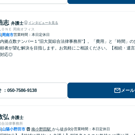
浩志
弁護士
インタビューを見る
人ＯＮＥ 周南オフィス
県
周南市
営業時間：本日定休日
|
内拠点数ナンバー１"旧大賀綜合法律事務所"】。「費用」と「時間」
頼者が望む解決を目指します。お気軽にご相談ください。【相続・遺言
対応◎
せ
メール
政弘
弁護士
総合法律事務所
県
山陽小野田市
南小野田駅
から徒歩9分
営業時間：本日定休日
|