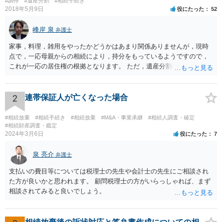
#調停
#遺産分割
#相続手続き
2018年5月9日
役にたった
52
峰岸 泉
弁護士
家事，料理，雑用をやったかどうかはあまり関係ありませんが，現時
点で，一応母親からの相続により，持分をもっているようですので，
これが一応の居住権の根拠となります。 ただ，遺産分割により，母の
持分を父親が取得した場合，住み続けるのは難しいかも知れません。
2
連帯保証人が亡くなった場合
#相続放棄
#相続手続き
#相続放棄
#M&A・事業承継
#相続人調査・確定
#相続財産調査・鑑定
2024年3月6日
役にたった
7
泉 亮介
弁護士
支払いの費目等については税理士の先生や会計士の先生にご相談され
た方が良いかと思われます。 顧問税理士の方がいらっしゃれば、まず
相談されてみると良いでしょう。