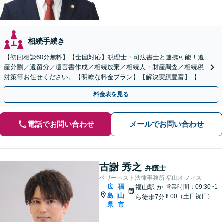
相続手続き
【初回相談60分無料】【全国対応】税理士・司法書士と連携可能！遺
産分割／遺留分／遺言書作成／相続放棄／相続人・財産調査／相続税
対策等お任せください。【明瞭な料金プラン】【解決実績豊富】【電
話相談可】
料金表を見る
電話でお問い合わせ
メールでお問い合わせ
古謝 秀之
弁護士
ベリーベスト法律事務所 福山オフィス
広
福
福山駅
か
営業時間：09:30~1
島
山
|
8:00（土日祝日）
ら徒歩7分
県
市