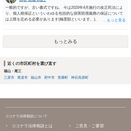
弁護士
一般的ですが、古い書式ですね。 今は2020年4月施行の改正民法によ
り、個人根保証といういわゆる包括的な損害賠償義務の保証について
は上限を定める必要があります(極度額といいます。)。 この書式にサ
インしても、実際は連帯保証部分は民法465条の2②により無効とな
り、会社側は請求できない可能性が高そうです。
もっとみる
近くの市区町村を選び直す
福山・尾三
三原市
尾道市
福山市
府中市
世羅町
神石高原町
ココナラ法律相談について
ココナラ法律相談とは
ご意見・ご要望