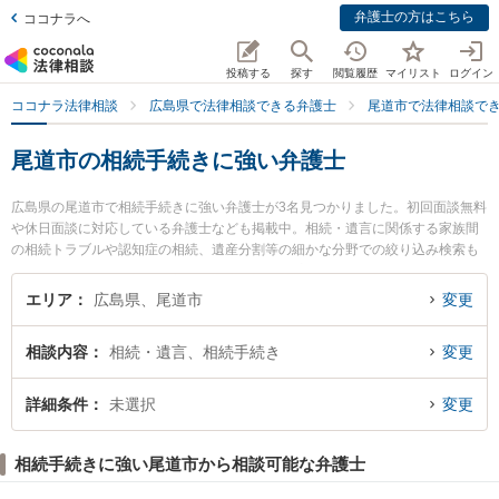
弁護士の方はこちら
ココナラへ
投稿する
探す
閲覧履歴
マイリスト
ログイン
ココナラ法律相談
広島県で法律相談できる弁護士
尾道市で法律相談で
尾道市の相続手続きに強い弁護士
広島県の尾道市で相続手続きに強い弁護士が3名見つかりました。初回面談無料
や休日面談に対応している弁護士なども掲載中。相続・遺言に関係する家族間
の相続トラブルや認知症の相続、遺産分割等の細かな分野での絞り込み検索も
でき便利です。特に尾道総合法律事務所の大住 広太弁護士や尾道総合法律事務
所の井上 正信弁護士、岡野法律事務所 尾道支店の田房 教平弁護士のプロフィ
エリア
広島県、尾道市
変更
ール情報や弁護士費用、強みなどが注目されています。『尾道市で土日や夜間
に発生した相続手続きのトラブルを今すぐに弁護士に相談したい』『相続手続
相談内容
相続・遺言、相続手続き
変更
きのトラブル解決の実績豊富な近くの弁護士を検索したい』『初回相談無料で
相続手続きを法律相談できる尾道市内の弁護士に相談予約したい』などでお困
りの相談者さんにおすすめです。
詳細条件
未選択
変更
相続手続きに強い尾道市から相談可能な弁護士