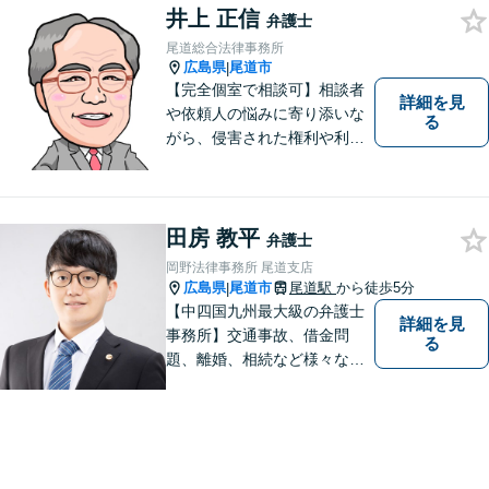
気配り、親身な対応がモット
井上 正信
弁護士
ーで、様々な分野における法
尾道総合法律事務所
的サービスを提供いたしま
広島県
尾道市
|
す。
【完全個室で相談可】相談者
詳細を見
や依頼人の悩みに寄り添いな
る
がら、侵害された権利や利益
を回復するために闘うこと
が、私たち弁護士の使命であ
ると確信しています。 ご相談
やご依頼に関して、どんな問
田房 教平
弁護士
題でもお気軽にお声掛けくだ
岡野法律事務所 尾道支店
さい。
広島県
尾道市
尾道駅
から徒歩5分
|
【中四国九州最大級の弁護士
詳細を見
事務所】交通事故、借金問
る
題、離婚、相続など様々な問
題について、「何度でも無
料」の相談を行っています！
まずはお気軽にご相談くださ
い！