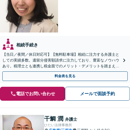
相続手続き
【当日／夜間／休日対応可】【無料駐車場】相続に注力する弁護士と
しての実績多数。遺留分侵害額請求に注力しており、豊富なノウハウ
あり。税理士とも連携し税金面でのメリット・デメリットを踏まえた
解決が可能。難しい複雑な相続問題でも、お任せください。
料金表を見る
電話でお問い合わせ
メールで面談予約
干鯛 潤
弁護士
ひだい法律事務所