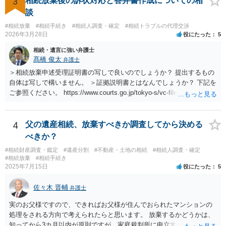
3
相続放棄後の訴状対応と答弁書作成についての相
談
#相続放棄
#相続手続き
#相続人調査・確定
#相続トラブルの代理交渉
2026年3月28日
役にたった
5
相続・遺言に強い弁護士
髙橋 俊太
弁護士
＞相続放棄申述受理証明書の写しで良いのでしょうか？ 提出するもの
自体は写しで構いません。 ＞証拠説明書とはなんでしょうか？ 下記を
ご参照ください。 https://www.courts.go.jp/tokyo-s/vc-files/tokyo-s/file/
14-1kisairei.pdf
4
父の遺産相続、放棄すべきか調査してから決める
べきか？
#相続財産調査・鑑定
#遺産分割
#不動産・土地の相続
#相続人調査・確定
#相続放棄
#相続手続き
2025年7月15日
役にたった
5
佐々木 晋輔
弁護士
実のお父様ですので、できればお父様が住んでおられたマンションの
処理をされる方向で考えられたらと思います。 放棄するかどうかは、
知ってから3カ月以内が原則ですが、家庭裁判所に申立すれば3カ月の