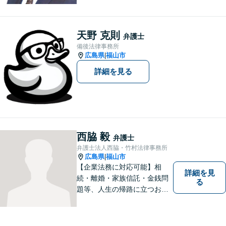
婚・不貞慰謝料請求事件、相
続、借金事件など 。話しにく
いことも安心してご相談くだ
天野 克則
弁護士
さい。あなたの気持ちに寄り
備後法律事務所
添い、丁寧にお応えします。
広島県
福山市
|
詳細を見る
西脇 毅
弁護士
弁護士法人西脇・竹村法律事務所
広島県
福山市
|
【企業法務に対応可能】相
詳細を見
続・離婚・家族信託・金銭問
る
題等、人生の帰路に立つお客
様の問題解決まで手厚くサポ
ートします。法人の問題には
他士業との連携による適切な