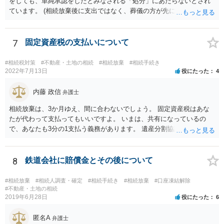
をしても、単純承認をしたとみなされる「処分」にあたらないとされ
ています。 (相続放棄後に支出ではなく、葬儀の方が先に来るのが通常
だと思いますので、葬儀→葬儀費用を相続財産から支出→相続放棄申
述の手続ということだと思いますが) ただ、葬儀費用ならいくらでもよ
いということではなく、身分相応の、社会的儀式として当然認められ
7
固定資産税の支払いについて
る程度の金額に留まると考えた方がよいです。 もし、相続人の皆さん
に葬儀費用を支出する経済力がなく、質素な葬儀を行った費用であれ
#相続税対策
#不動産・土地の相続
#相続放棄
#相続手続き
ば相続財産から支出しても単純承認と認められない可能性が高いの
2022年7月13日
役にたった
4
で、相続放棄申述が受理される可能性も高いと思います。
内藤 政信
弁護士
相続放棄は、3か月ゆえ、間に合わないでしょう。 固定資産税はあな
たが代わって支払ってもいいですよ。 いまは、共有になっているの
で、あなたも3分の1支払う義務があります。 遺産分割協議をして、不
動産取得者を決めて、相続登記する必要があります。 登記名義人に支
払い義務があります。
8
鉄道会社に賠償金とその後について
#相続放棄
#相続人調査・確定
#相続手続き
#相続放棄
#口座凍結解除
#不動産・土地の相続
2019年6月28日
役にたった
6
匿名A
弁護士