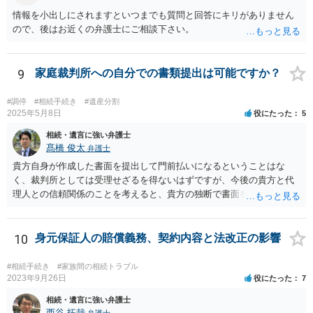
情報を小出しにされますといつまでも質問と回答にキリがありません
ので、後はお近くの弁護士にご相談下さい。
9
家庭裁判所への自分での書類提出は可能ですか？
#調停
#相続手続き
#遺産分割
2025年5月8日
役にたった
5
相続・遺言に強い弁護士
髙橋 俊太
弁護士
貴方自身が作成した書面を提出して門前払いになるということはな
く、裁判所としては受理せざるを得ないはずですが、今後の貴方と代
理人との信頼関係のことを考えると、貴方の独断で書面を提出したり
裁判所に電話したりするのはお勧めしにくいところです。 現在の弁護
士が主張書面の提出を渋っているようですが、弁護士として提出の実
益がないと考えている可能性もあると思いますので、そのあたりも含
10
身元保証人の賠償義務、契約内容と法改正の影響
めて、弁護士見解を確認等するためによく打ち合わせた方がよいと思
います。単に面倒臭いということで書面提出をしないということであ
#相続手続き
#家族間の相続トラブル
れば、当該弁護士との委任関係を修了した上で、貴方のほうで書面提
2023年9月26日
役にたった
7
出することを検討なさった方がよいでしょう。
相続・遺言に強い弁護士
西谷 拓哉