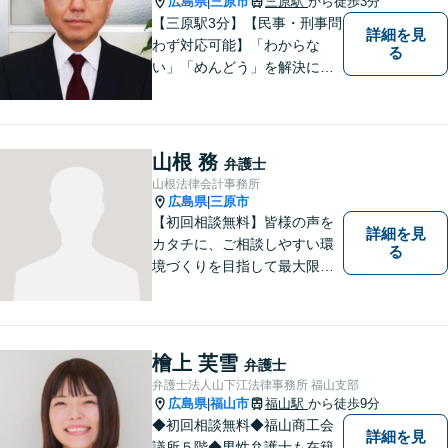
広島県
三原市
三原駅
から徒歩3分
|
【三原駅3分】【民事・刑事問
詳細を見
わず対応可能】「わからな
る
い」「めんどう」を解決に導
くために丁寧にわかりやすく
説明します。誰もが思う「平
常なくらし」のための弁護活
動がモットー。身近な頼れる
山根 務
弁護士
弁護士として依頼者さまにし
山根法律会計事務所
っかりと寄り添います。
広島県
三原市
|
【初回相談無料】皆様の声を
詳細を見
カタチに、ご相談しやすい環
る
境づくりを目指して最大限努
力したいと思います。法律事
務所は敷居が高いという話を
聞きますが、丁寧な対応を心
掛け、相談してよかったと思
檜上 芙雪
弁護士
っていただけるよう、全力で
弁護士法人山下江法律事務所 福山支部
取り組む所存です。
広島県
福山市
福山駅
から徒歩9分
|
◆初回相談無料◆福山商工会
詳細を見
議所５階◆男性弁護士も在籍