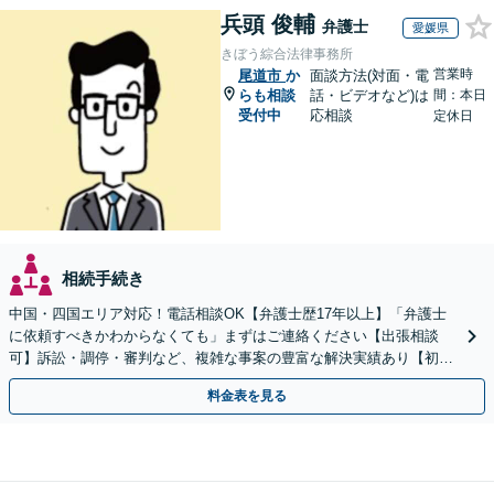
兵頭 俊輔
弁護士
愛媛県
きぼう綜合法律事務所
営業時
尾道市
か
面談方法(対面・電
らも相談
話・ビデオなど)は
間：本日
受付中
応相談
定休日
相続手続き
中国・四国エリア対応！電話相談OK【弁護士歴17年以上】「弁護士
に依頼すべきかわからなくても」まずはご連絡ください【出張相談
可】訴訟・調停・審判など、複雑な事案の豊富な解決実績あり【初回
相談無料】初回面談のみで解決できるケースもあります
料金表を見る