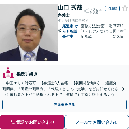
山口 秀哉
岡山県
インタビュ
ーを見る
弁護士
すずかけ法律事務所
営業時
尾道市
か
面談方法(対面・電
らも相談
話・ビデオなど)は
間：本日
受付中
応相談
定休日
相続手続き
【中国エリア対応可】【弁護士3人在籍】【初回相談無料】「遺産分
割調停」「遺産分割審判」「代理人としての交渉」などお任せくださ
い！依頼者さまがご納得されるまで、何度でも丁寧に説明するよう心
掛けています【土日祝／夜間対応可】【当日／電話相談可】
料金表を見る
電話でお問い合わせ
メールでお問い合わせ