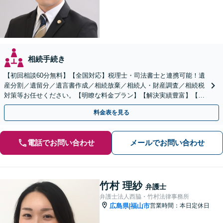
相続手続き
【初回相談60分無料】【全国対応】税理士・司法書士と連携可能！遺
産分割／遺留分／遺言書作成／相続放棄／相続人・財産調査／相続税
対策等お任せください。【明瞭な料金プラン】【解決実績豊富】【電
話相談可】
料金表を見る
電話でお問い合わせ
メールでお問い合わせ
竹村 理紗
弁護士
弁護士法人西脇・竹村法律事務所
広島県
福山市
営業時間：本日定休日
|