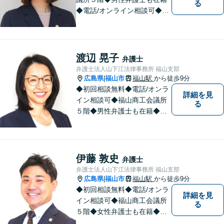
る
◆電話/オンライン相談可◆離
婚・不貞慰謝料請求、刑事弁
護、相続・遺言、労働問題、
消費者問題、企業法務など 。
話しにくいことも安心してご
渡辺 晃子
弁護士
相談ください。あなたの気持
弁護士法人山下江法律事務所 福山支部
ちに寄り添い、丁寧にお応え
広島県
福山市
福山駅
から徒歩9分
|
します。
◆初回相談無料◆電話/オンラ
詳細を見
イン相談可◆福山商工会議所
る
５階◆男性弁護士も在籍◆離
婚、相続・遺言、交通事故、
企業法務、債務整理、その他
一般民事事件、刑事事件な
ど。話しにくいことも安心し
伊藤 敦史
弁護士
てご相談ください。あなたの
弁護士法人山下江法律事務所 福山支部
気持ちに寄り添い、丁寧にお
広島県
福山市
福山駅
から徒歩9分
|
応えします。
◆初回相談無料◆電話/オンラ
詳細を見
イン相談可◆福山商工会議所
る
５階◆女性弁護士も在籍◆刑
事事件、交通事故事件、離