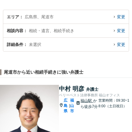
エリア
広島県、尾道市
変更
相談内容
相続・遺言、相続手続き
変更
詳細条件
未選択
変更
尾道市から近い相続手続きに強い弁護士
中村 明彦
弁護士
ベリーベスト法律事務所 福山オフィス
広
福
福山駅
か
営業時間：09:30~1
島
山
|
8:00（土日祝日）
ら徒歩7分
県
市