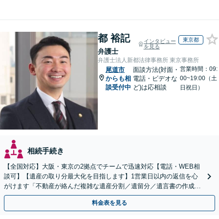
都 裕記
東京都
インタビュー
を見る
弁護士
弁護士法人新都法律事務所 東京事務所
営業時間：09:
尾道市
面談方法(対面・
からも相
電話・ビデオな
00~19:00（土
談受付中
ど)は応相談
日祝日）
相続手続き
【全国対応】大阪・東京の2拠点でチームで迅速対応【電話・WEB相
談可】【遺産の取り分最大化を目指します】1営業日以内の返信を心
がけます「不動産が絡んだ複雑な遺産分割／遺留分／遺言書の作成・
執行／事業承継など、お任せください」【休日相談あり】
料金表を見る