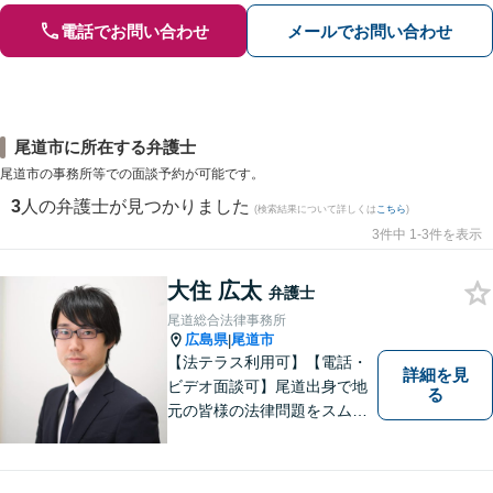
電話でお問い合わせ
メールでお問い合わせ
尾道市に所在する弁護士
尾道市の事務所等での面談予約が可能です。
3
人の弁護士が見つかりました
(検索結果について詳しくは
こちら
)
3件中 1-3件を表示
大住 広太
弁護士
尾道総合法律事務所
広島県
尾道市
|
【法テラス利用可】【電話・
詳細を見
ビデオ面談可】尾道出身で地
る
元の皆様の法律問題をスムー
ズに解決するために日々努力
しております。話しやすい環
境づくり、案件への細やかな