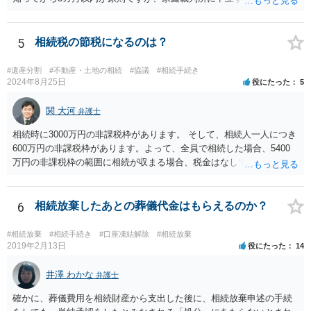
期間を伸長することができます。 その間に、財産の状況を調査して、
放棄するかどうか決めることができます。 銀行やサラ金が数年も放置
することはありませんので、数年後に借金が発見される可能性はほぼ
5
相続税の節税になるのは？
ありません。 なお、私が扱った相続放棄を検討していた案件で、期間
伸長して調査したところ、サラ金に対する過払金など相当な財産が見
#遺産分割
#不動産・土地の相続
#協議
#相続手続き
つかったため相続したという事例がありました。
2024年8月25日
役にたった
5
関 大河
弁護士
相続時に3000万円の非課税枠があります。 そして、相続人一人につき
600万円の非課税枠があります。よって、全員で相続した場合、5400
万円の非課税枠の範囲に相続が収まる場合、税金はなしです。 一人が
相続放棄すると、600万円の枠が一つ減ります。よって、4800万円の
範囲となります。 一般的には、全員で相続する方が税金はお得です。
また、全員で相続しても、話し合いの結果、親がすべて相続と決める
6
相続放棄したあとの葬儀代金はもらえるのか？
こともできます。この場合でも相続の非課税枠は、全員で相続した540
0万円分使えます。 父が亡くなり、母が全部相続すると、母から三人
#相続放棄
#相続手続き
#口座凍結解除
#相続放棄
で相続する際は、4800万円が非課税枠となります。 そうすると、母が
2019年2月13日
役にたった
14
亡くなってから相続すると、両親のどちらかが亡くなってから相続す
るより非課税の枠が減少します。 計画的に相続をするのがおすすめと
井澤 わかな
弁護士
いうことになります。これ以外にも気をつける点はあるかもしれませ
確かに、葬儀費用を相続財産から支出した後に、相続放棄申述の手続
んので、一度相談して想定するのがおすすめと思います。