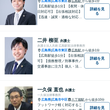
広島県
広島市東区
広島駅
から徒歩1分
|
【広島駅徒歩1分】【夜間・休
詳細を見
日対応可】【出張相談対応】
る
【迅速・誠実・適格な対応】
弊事務所は、依頼者の皆様の
ための法律事務所です。皆様
にとってのアクセスを何より
重視しています。また、弊事
二井 柳至
弁護士
務所は迅速な対応・回答を最
弁護士法人共創 広島駅前法律事務所
優先にしています。
広島県
広島市東区
広島駅
から徒歩1分
|
【広島駅徒歩1分】【出張相談
詳細を見
可】【債務整理／刑事事件／
る
交通事故に注力】個人・法人
どちらも可◎依頼者がアクセ
スしやすい環境づくりに尽力
しています。すべての依頼者
の「平和」が実現できるよ
一久保 直也
弁護士
う、依頼者一人ひとりに寄り
一久保法律事務所
添い、解決へ導きます。
広島県
広島市中区
八丁堀駅
から徒歩10分
|
フットワーク軽く対応するこ
詳細を見