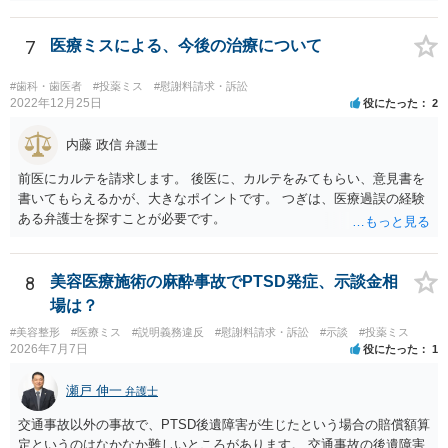
7
医療ミスによる、今後の治療について
#歯科・歯医者
#投薬ミス
#慰謝料請求・訴訟
2022年12月25日
役にたった
2
内藤 政信
弁護士
前医にカルテを請求します。 後医に、カルテをみてもらい、意見書を
書いてもらえるかが、大きなポイントです。 つぎは、医療過誤の経験
ある弁護士を探すことが必要です。
8
美容医療施術の麻酔事故でPTSD発症、示談金相
場は？
#美容整形
#医療ミス
#説明義務違反
#慰謝料請求・訴訟
#示談
#投薬ミス
2026年7月7日
役にたった
1
瀬戸 伸一
弁護士
交通事故以外の事故で、PTSD後遺障害が生じたという場合の賠償額算
定というのはなかなか難しいところがあります。 交通事故の後遺障害