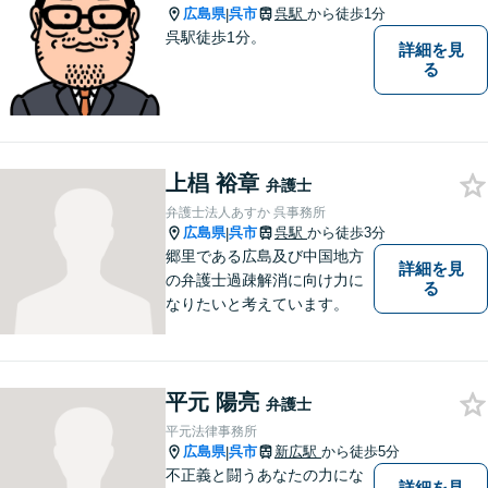
ず、お気軽にご相談下さい。
広島県
呉市
呉駅
から徒歩1分
|
呉駅徒歩1分。
詳細を見
る
上椙 裕章
弁護士
弁護士法人あすか 呉事務所
広島県
呉市
呉駅
から徒歩3分
|
郷里である広島及び中国地方
詳細を見
の弁護士過疎解消に向け力に
る
なりたいと考えています。
平元 陽亮
弁護士
平元法律事務所
広島県
呉市
新広駅
から徒歩5分
|
不正義と闘うあなたの力にな
詳細を見