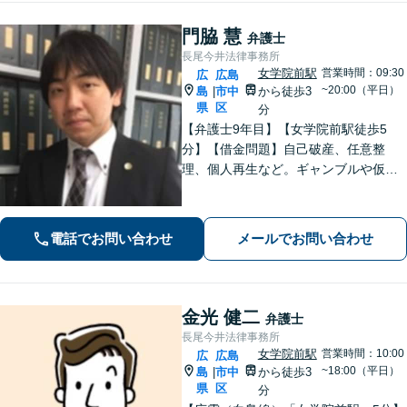
門脇 慧
弁護士
長尾今井法律事務所
女学院前駅
営業時間：09:30
広
広島
~20:00（平日）
島
市中
から徒歩3
|
県
区
分
【弁護士9年目】【女学院前駅徒歩5
分】【借金問題】自己破産、任意整
理、個人再生など。ギャンブルや仮想
通貨で破産した場合もご相談ください
【交通事故】後遺症の認定、賠償金額
などご相談ください【夜間土日祝相談
電話でお問い合わせ
メールでお問い合わせ
可】【初回相談無料】【Zoom面談可】
金光 健二
弁護士
長尾今井法律事務所
女学院前駅
営業時間：10:00
広
広島
~18:00（平日）
島
市中
から徒歩3
|
県
区
分