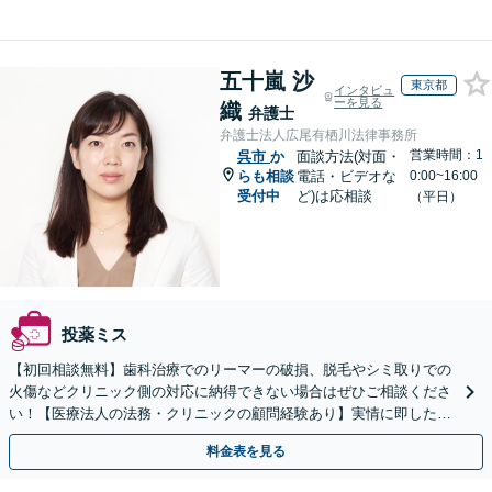
五十嵐 沙
東京都
インタビュ
ーを見る
織
弁護士
弁護士法人広尾有栖川法律事務所
営業時間：1
呉市
か
面談方法(対面・
らも相談
電話・ビデオな
0:00~16:00
受付中
ど)は応相談
（平日）
投薬ミス
【初回相談無料】歯科治療でのリーマーの破損、脱毛やシミ取りでの
火傷などクリニック側の対応に納得できない場合はぜひご相談くださ
い！【医療法人の法務・クリニックの顧問経験あり】実情に即したア
ドバイスで、納得のできるトラブルの解決を目指します。
料金表を見る