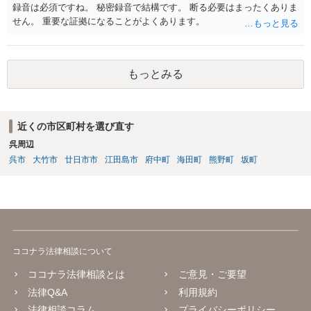
録音は必須ですね。 秘密録音で結構です。 断る必要はまったくありま
せん。 重要な証拠になることがよくあります。
もっとみる
近くの市区町村を選び直す
呉周辺
呉市
大竹市
廿日市市
江田島市
府中町
海田町
熊野町
坂町
ココナラ法律相談について
ココナラ法律相談とは
ご意見・ご要望
法律Q&A
利用規約
法律相談コラム
プライバシーポリシー