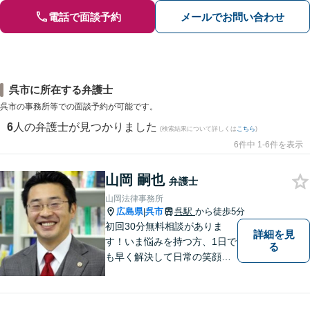
電話で面談予約
メールでお問い合わせ
呉市に所在する弁護士
呉市の事務所等での面談予約が可能です。
6
人の弁護士が見つかりました
(検索結果について詳しくは
こちら
)
6件中 1-6件を表示
山岡 嗣也
弁護士
山岡法律事務所
広島県
呉市
呉駅
から徒歩5分
|
初回30分無料相談がありま
詳細を見
す！いま悩みを持つ方、1日で
る
も早く解決して日常の笑顔を
取り戻しましょう！離婚問
題、交通事故、借金債務整
理、相続などに注力しつつ、