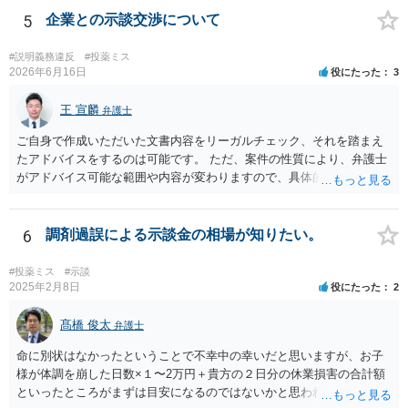
5
企業との示談交渉について
#説明義務違反
#投薬ミス
2026年6月16日
役にたった
3
王 宣麟
弁護士
ご自身で作成いただいた文書内容をリーガルチェック、それを踏まえ
たアドバイスをするのは可能です。 ただ、案件の性質により、弁護士
がアドバイス可能な範囲や内容が変わりますので、具体的な状況と共
にお問合せください（弁護士費用も個別にお答えすること可能で
す）。
6
調剤過誤による示談金の相場が知りたい。
#投薬ミス
#示談
2025年2月8日
役にたった
2
髙橋 俊太
弁護士
命に別状はなかったということで不幸中の幸いだと思いますが、お子
様が体調を崩した日数×１〜2万円＋貴方の２日分の休業損害の合計額
といったところがまずは目安になるのではないかと思われます。