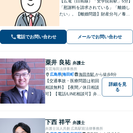
【広電（白島線）「女学院前駅」5分】
「慰謝料を請求されている」「離婚し
たい」。【離婚問題】財産分与／養育
費／婚姻費用／不貞慰謝料など。遺産
分割協議、遺言書作成、遺留分侵害額
請求など【相続・遺言】料金は明確に
電話でお問い合わせ
メールでお問い合わせ
細かく設定【初回相談無料】
粟井 良祐
弁護士
安芸海田法律事務所
広島県
海田町
海田市駅
から徒歩8分
|
【交通事故・医療問題は初回
詳細を見
相談無料】【夜間／休日相談
る
可】【電話/LINE相談可】弁護
士に気軽にご相談いただける
ように体制を整えています。
で少しでも疑問や不安を抱え
ている方は、すぐに弁護士に
下西 祥平
弁護士
ご相談ください。【JR海田市
弁護士法人共創 広島駅前法律事務所
駅から徒歩9分】