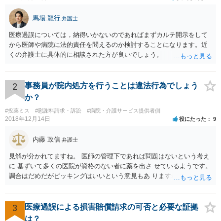
馬場 龍行
弁護士
医療過誤については，納得いかないのであればまずカルテ開示をして
から医師や病院に法的責任を問えるのか検討することになります。近
くの弁護士に具体的に相談された方が良いでしょう。
2
事務員が院内処方を行うことは違法行為でしょう
か？
#投薬ミス
#慰謝料請求・訴訟
#病院・介護サービス提供者側
2018年12月14日
役にたった
9
内藤 政信
弁護士
見解が分かれてますね。 医師の管理下であれば問題はないという考え
に 基ずいて多くの医院が資格のない者に薬を出さ せているようです。
調合はだめだがピッキングはいいという意見もあ りますね。 また患者
の負担軽減のために、薬剤師なく院内 処方を積極的に進めてる医者も
いますね。 院外とではかなり金額が低くなるようです。 したがって、
違法とは断じきれないですね。 あなたが罪になることは、まったくあ
3
医療過誤による損害賠償請求の可否と必要な証拠
りません。 やめるなら、２週間ルールにのっとってやめたほう がいい
は？