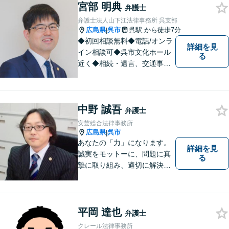
宮部 明典
個人様・法人様の問題に幅広
弁護士
く対応しています。
弁護士法人山下江法律事務所 呉支部
広島県
呉市
呉駅
から徒歩7分
|
◆初回相談無料◆電話/オンラ
詳細を見
イン相談可◆呉市文化ホール
る
近く◆相続・遺言、交通事
故、離婚・不貞慰謝料請求、B
型肝炎訴訟、債権回収、企業
法務、顧問弁護士、刑事弁護
中野 誠吾
など。話しにくいことも安心
弁護士
してご相談ください。あなた
安芸総合法律事務所
の気持ちに寄り添い、丁寧に
広島県
呉市
|
お応えします。
あなたの「力」になります。
詳細を見
誠実をモットーに、問題に真
る
摯に取り組み、適切に解決で
きるよう尽力いたします。ま
た、依頼者の方が気軽に相談
でき、来所後は心の負担が軽
くなるような事務所作りを心
平岡 達也
弁護士
がけています。一人で悩ま
クレール法律事務所