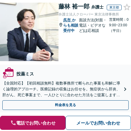
藤林 裕一郎
弁護士
東京都
弁護士法人クローバー 東京法律事務所
営業時間：0
呉市
か
面談方法(対面・
らも相談
電話・ビデオな
9:00~23:00
受付中
ど)は応相談
（平日）
投薬ミス
【全国対応】【初回相談無料】複数事務所で断られた事案も和解に導
く論理的アプローチ。医療記録の収集はお任せを。無症状から肝炎、
肝がん、死亡事案まで、一人ひとりに合わせた方法をご提案します。
手続きの負担を減らし、権利を守ります。
料金表を見る
電話でお問い合わせ
メールでお問い合わせ