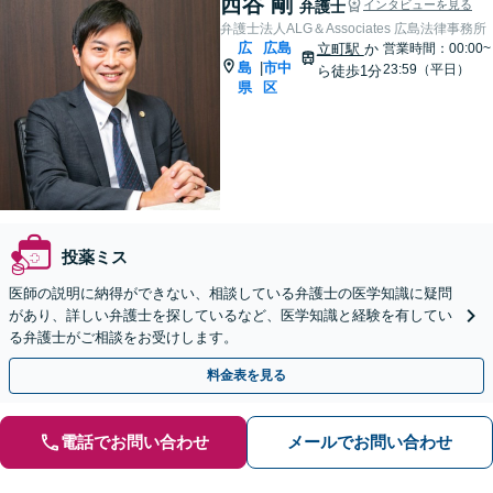
西谷 剛
弁護士
インタビューを見る
弁護士法人ALG＆Associates 広島法律事務所
広
広島
立町駅
か
営業時間：00:00~
島
市中
|
23:59（平日）
ら徒歩1分
県
区
投薬ミス
医師の説明に納得ができない、相談している弁護士の医学知識に疑問
があり、詳しい弁護士を探しているなど、医学知識と経験を有してい
る弁護士がご相談をお受けします。
料金表を見る
電話でお問い合わせ
メールでお問い合わせ