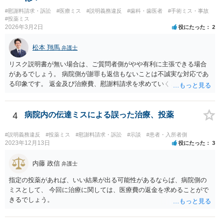
でしょう。
#慰謝料請求・訴訟
#医療ミス
#説明義務違反
#歯科・歯医者
#手術ミス・事故
#投薬ミス
2026年3月2日
役にたった
2
松本 翔馬
弁護士
リスク説明書が無い場合は、ご質問者側がやや有利に主張できる場合
があるでしょう。 病院側が謝罪も返信もないことは不誠実な対応であ
る印象です。 返金及び治療費、慰謝料請求を求めていくことになるか
と思います。 ご自身で内容証明を出すこともあり得ますが、弁護士が
代理人として病院側との交渉窓口となることも方法の一つです。 ご自
身で内容証明を出される場合、書面にご質問者の不利になる事情を記
4
病院内の伝達ミスによる誤った治療、投薬
載した場合はそれ以降の交渉ハードルが上がってしまうため慎重に検
討されるとよいでしょう。
#説明義務違反
#投薬ミス
#慰謝料請求・訴訟
#示談
#患者・入所者側
2023年12月13日
役にたった
3
内藤 政信
弁護士
指定の投薬があれば、いい結果が出る可能性があるならば、病院側の
ミスとして、 今回に治療に関しては、医療費の返金を求めることがで
きるでしょう。