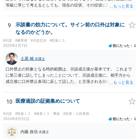
等級に準じて考えるとしても、現在の症状、その症状に関する医療記
録、質問者様の事故前の年収額等の記録がないとなかなか判断でき
ず、あっても、一定の検討をしないと算定は難しいと思いますので、
一般的には無料相談で確度の高い回答は得られないと思われます。 現
9
示談書の効力について。サイン前の口外は対象に
在の提案額で不満という場合、一般的には弁護士に依頼をして訴訟と
なるのかどうか。
いう手続きをとったほうが、時間と手間はかかりますが、賠償額は多
#示談
#被害者
#示談交渉
#投薬ミス
くなる傾向にありますので、お近くの弁護士に依頼をするとよいと思
2025年2月7日
役にたった
1
われます。
土屋 峻
弁護士
口外禁止の対象となる時的範囲は、示談成立後が基本です。 これまで
に第三者に話してしまったことについて、示談成立後に、相手方から
成立後に口外禁止条項に反して話した、と主張される抽象的な可能性
はありますが、立証困難でしょう。
10
医療過誤の証拠集めについて
#示談
#投薬ミス
#検査ミス・事故
#患者・入所者側
2024年8月31日
役にたった
1
内藤 政信
弁護士