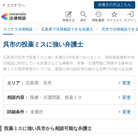
弁護士の方はこちら
ココナラへ
投稿する
探す
閲覧履歴
マイリスト
ログイン
ココナラ法律相談
広島県で法律相談できる弁護士
呉市で法律相談でき
呉市の投薬ミスに強い弁護士
広島県の呉市で投薬ミスに強い弁護士が6名見つかりました。初回面談無料や休
日面談に対応している弁護士なども掲載中。医療・介護問題に関係する歯科治
療ミスや美容整形のトラブル、産婦人科の訴訟等の細かな分野での絞り込み検
索もでき便利です。特に山岡法律事務所の山岡 嗣也弁護士や弁護士法人山下江
法律事務所 呉支部の宮部 明典弁護士、安芸総合法律事務所の中野 誠吾弁護士
エリア
広島県、呉市
変更
のプロフィール情報や弁護士費用、強みなどが注目されています。『呉市で土
日や夜間に発生した投薬ミスのトラブルを今すぐに弁護士に相談したい』『投
相談内容
医療・介護問題、投薬ミス
変更
薬ミスのトラブル解決の実績豊富な近くの弁護士を検索したい』『初回相談無
料で投薬ミスを法律相談できる呉市内の弁護士に相談予約したい』などでお困
りの相談者さんにおすすめです。
詳細条件
未選択
変更
投薬ミスに強い呉市から相談可能な弁護士