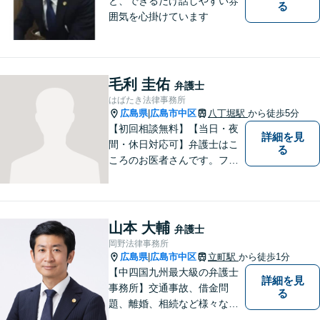
と、できるだけ話しやすい雰
る
囲気を心掛けています
毛利 圭佑
弁護士
はばたき法律事務所
広島県
広島市中区
八丁堀駅
から徒歩5分
|
【初回相談無料】【当日・夜
詳細を見
間・休日対応可】弁護士はこ
る
ころのお医者さんです。フッ
トワークの軽い弁護士が、あ
なたのお悩みをじっくり丁寧
にお聞きします。
山本 大輔
弁護士
岡野法律事務所
広島県
広島市中区
立町駅
から徒歩1分
|
【中四国九州最大級の弁護士
詳細を見
事務所】交通事故、借金問
る
題、離婚、相続など様々な問
題について、「何度でも無