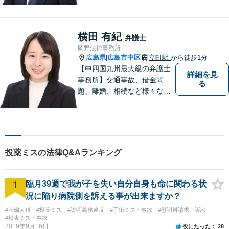
料」の相談を行っています！
まずはお気軽にご相談くださ
い！
横田 有紀
弁護士
岡野法律事務所
広島県
広島市中区
立町駅
から徒歩1分
|
【中四国九州最大級の弁護士
詳細を見
事務所】交通事故、借金問
る
題、離婚、相続など様々な問
題について、「何度でも無
料」の相談を行っています！
まずはお気軽にご相談くださ
い！
投薬ミスの法律Q&Aランキング
1
臨月39週で我が子を失い自分自身も命に関わる状
況に陥り病院側を訴える事が出来ますか？
#産婦人科
#投薬ミス
#説明義務違反
#手術ミス・事故
#慰謝料請求・訴訟
#検査ミス・事故
2019年9月16日
役にたった
28