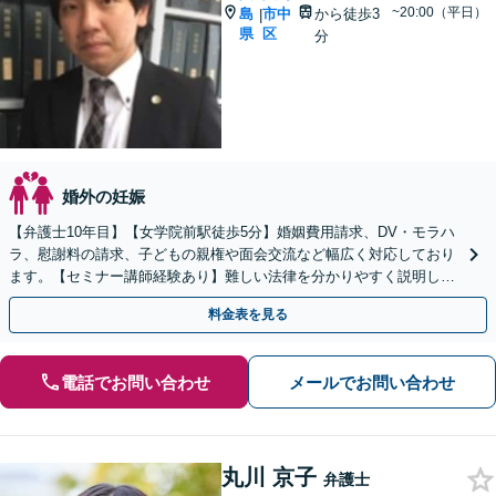
~20:00（平日）
島
市中
から徒歩3
|
県
区
分
婚外の妊娠
【弁護士10年目】【女学院前駅徒歩5分】婚姻費用請求、DV・モラハ
ラ、慰謝料の請求、子どもの親権や面会交流など幅広く対応しており
ます。【セミナー講師経験あり】難しい法律を分かりやすく説明しま
す【Zoom面談対応可能】
料金表を見る
電話でお問い合わせ
メールでお問い合わせ
丸川 京子
弁護士