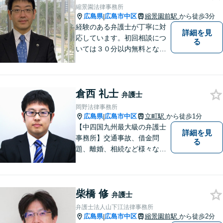
等）、刑事事件（刑事弁護、
縮景園法律事務所
告訴、犯罪被害者支援等）な
広島県
広島市中区
縮景園前駅
から徒歩3分
|
ど
経験のある弁護士が丁寧に対
詳細を見
応しています。初回相談につ
る
いては３０分以内無料となっ
ています。
倉西 礼士
弁護士
岡野法律事務所
広島県
広島市中区
立町駅
から徒歩1分
|
【中四国九州最大級の弁護士
詳細を見
事務所】交通事故、借金問
る
題、離婚、相続など様々な問
題について、「何度でも無
料」の相談を行っています！
まずはお気軽にご相談くださ
柴橋 修
い！
弁護士
弁護士法人山下江法律事務所
広島県
広島市中区
縮景園前駅
から徒歩2分
|