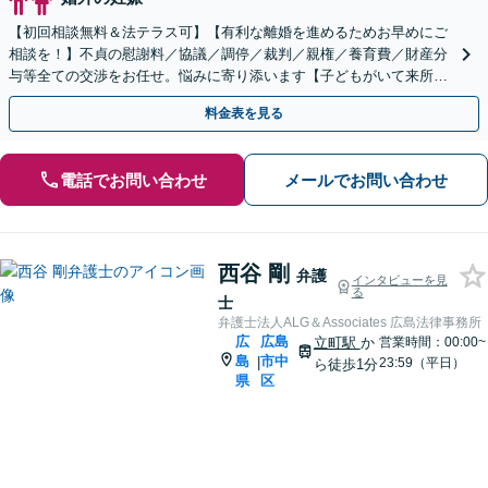
【初回相談無料＆法テラス可】【有利な離婚を進めるためお早めにご
相談を！】不貞の慰謝料／協議／調停／裁判／親権／養育費／財産分
与等全ての交渉をお任せ。悩みに寄り添います【子どもがいて来所が
難しい▶︎WEB面談も可】【舟入町駅5分／分割払い可】
料金表を見る
電話でお問い合わせ
メールでお問い合わせ
西谷 剛
弁護
インタビューを見
る
士
弁護士法人ALG＆Associates 広島法律事務所
広
広島
立町駅
か
営業時間：00:00~
島
市中
|
23:59（平日）
ら徒歩1分
県
区