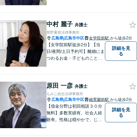
い説明】経験豊富な弁護士が
しっかりとお話をうかがいま
す。あなたの問題を一緒に考
中村 麗子
え、納得の解決を目指しま
弁護士
す。
熊野量規法律事務所
広島県
広島市中区
女学院前駅
から徒歩2分
|
【女学院前駅徒歩2分】【当
詳細を見
日/夜間/土日予約可】離婚にま
る
つわるお金・子どものこと、
不倫の慰謝料、相続や信託・
成年後見、個人/法人の借金か
らの再生や破産案件ならお任
原田 一彦
せください。丁寧にお話を伺
弁護士
い、お一人おひとりに合った
もみじ総合法律事務所
解決方法を提案します。
広島県
広島市中区
縮景園前駅
から徒歩2分
|
【借金分野は初回相談３０分
詳細を見
無料】多数実績有。社会人経
る
験有。性格は穏やかで、じっ
くりとお話を聞くこと、寄り
添うことを大事にしていま