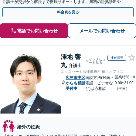
弁護士が交渉から解決まで徹底サポートします。無料の証拠診断や着
手金の返還保証もありますので安心してご相談ください。
料金表を見る
電話でお問い合わせ
メールでお問い合わせ
澤地 響
神奈川県
インタビュ
ーを見る
丸
弁護士
ネクスパート法律事務所 横浜オフィス
営業時間：0
広島市中区
面談方法(対面・
からも相談
電話・ビデオな
9:00~21:00
受付中
ど)は応相談
（平日）
婚外の妊娠