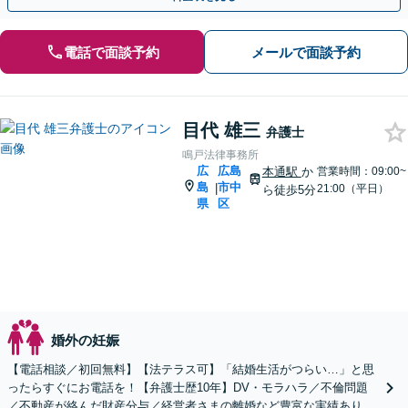
電話で面談予約
メールで面談予約
目代 雄三
弁護士
鳴戸法律事務所
広
広島
本通駅
か
営業時間：09:00~
島
市中
|
21:00（平日）
ら徒歩5分
県
区
婚外の妊娠
【電話相談／初回無料】【法テラス可】「結婚生活がつらい…」と思
ったらすぐにお電話を！【弁護士歴10年】DV・モラハラ／不倫問題
／不動産が絡んだ財産分与／経営者さまの離婚など豊富な実績あり