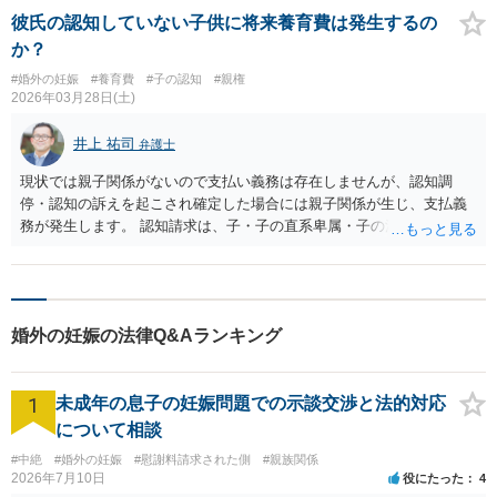
彼氏の認知していない子供に将来養育費は発生するの
か？
#婚外の妊娠
#養育費
#子の認知
#親権
2026年03月28日(土)
井上 祐司
弁護士
現状では親子関係がないので支払い義務は存在しませんが、認知調
停・認知の訴えを起こされ確定した場合には親子関係が生じ、支払義
務が発生します。 認知請求は、子・子の直系卑属・子の法定代理人
（今回でいえば相手の女性）などが出来ます。
婚外の妊娠の法律Q&Aランキング
1
未成年の息子の妊娠問題での示談交渉と法的対応
について相談
#中絶
#婚外の妊娠
#慰謝料請求された側
#親族関係
2026年7月10日
役にたった
4