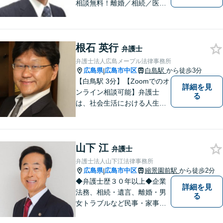
相談無料！離婚／相続／医療
問題／借金、なんでもご相談
ください！じっくり、丁寧に
相談に乗り、解決まで導き、
根石 英行
結果に納得いただけるよう尽
弁護士
力します！【駐車場有】
弁護士法人広島メープル法律事務所
広島県
広島市中区
白島駅
から徒歩3分
|
【白鳥駅 3分】【Zoomでのオ
詳細を見
ンライン相談可能】弁護士
る
は、社会生活における人生の
パートナー、転ばぬ先の杖だ
と考えています。リラックス
してお話しいただける環境を
山下 江
整えておりますので、困った
弁護士
とき、迷ったときはお気軽に
弁護士法人山下江法律事務所
ご相談ください。
広島県
広島市中区
縮景園前駅
から徒歩2分
|
◆弁護士歴３０年以上◆企業
詳細を見
法務、相続・遺言、離婚・男
る
女トラブルなど民事・家事事
件全般、刑事弁護などお任せ