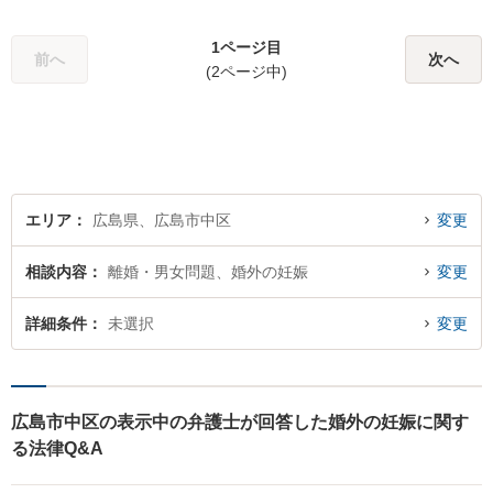
ください！◆縮景園前駅徒歩1
分◆月曜夜間／土曜相談可◆
1ページ目
電話／オンライン相談可◆相
前へ
次へ
(2ページ中)
談実績39,000件以上（事務所
総数）
エリア
広島県、広島市中区
変更
相談内容
離婚・男女問題、婚外の妊娠
変更
詳細条件
未選択
変更
広島市中区の表示中の弁護士が回答した婚外の妊娠に関す
る法律Q&A