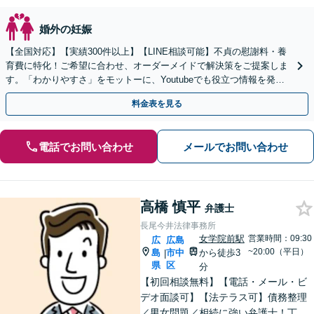
婚外の妊娠
【全国対応】【実績300件以上】【LINE相談可能】不貞の慰謝料・養
育費に特化！ご希望に合わせ、オーダーメイドで解決策をご提案しま
す。「わかりやすさ」をモットーに、Youtubeでも役立つ情報を発信
中【初回相談無料】【土日対応可】
料金表を見る
電話でお問い合わせ
メールでお問い合わせ
高橋 慎平
弁護士
長尾今井法律事務所
女学院前駅
営業時間：09:30
広
広島
~20:00（平日）
島
市中
から徒歩3
|
県
区
分
【初回相談無料】【電話・メール・ビ
デオ面談可】【法テラス可】債務整理
／男女問題／相続に強い弁護士！丁寧