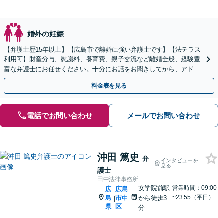
婚外の妊娠
【弁護士歴15年以上】【広島市で離婚に強い弁護士です】【法テラス
利用可】財産分与、慰謝料、養育費、親子交流など離婚全般、経験豊
富な弁護士にお任せください。十分にお話をお聞きしてから、アドバ
イスいたします。【弁護士直通電話】【子連れ相談可】
料金表を見る
電話でお問い合わせ
メールでお問い合わせ
沖田 篤史
弁
インタビューを
見る
護士
田中法律事務所
女学院前駅
営業時間：09:00
広
広島
~23:55（平日）
島
市中
から徒歩3
|
県
区
分