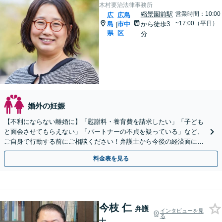
木村要治法律事務所
縮景園前駅
営業時間：10:00
広
広島
~17:00（平日）
島
市中
から徒歩3
|
県
区
分
婚外の妊娠
【不利にならない離婚に】「慰謝料・養育費を請求したい」「子ども
と面会させてもらえない」「パートナーの不貞を疑っている」など、
ご自身で行動する前にご相談ください！弁護士から今後の経済面につ
いてもわかりやすくお伝えし、最後までサポート。
料金表を見る
今枝 仁
弁護
インタビューを見
る
士