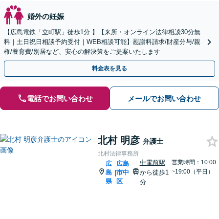
婚外の妊娠
【広島電鉄「立町駅」徒歩1分 】【来所・オンライン法律相談30分無
料｜土日祝日相談予約受付｜WEB相談可能】慰謝料請求/財産分与/親
権/養育費/別居など、安心の解決策をご提案いたします
料金表を見る
電話でお問い合わせ
メールでお問い合わせ
北村 明彦
弁護士
北村法律事務所
中電前駅
営業時間：10:00
広
広島
~19:00（平日）
島
市中
から徒歩1
|
県
区
分