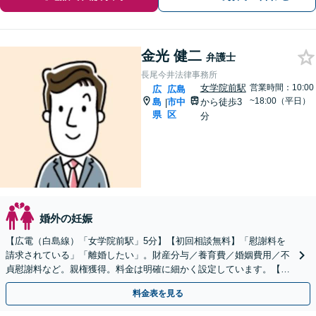
金光 健二
弁護士
長尾今井法律事務所
女学院前駅
営業時間：10:00
広
広島
~18:00（平日）
島
市中
から徒歩3
|
県
区
分
婚外の妊娠
【広電（白島線）「女学院前駅」5分】【初回相談無料】「慰謝料を
請求されている」「離婚したい」。財産分与／養育費／婚姻費用／不
貞慰謝料など。親権獲得。料金は明確に細かく設定しています。【休
日・夜間対応可】
料金表を見る