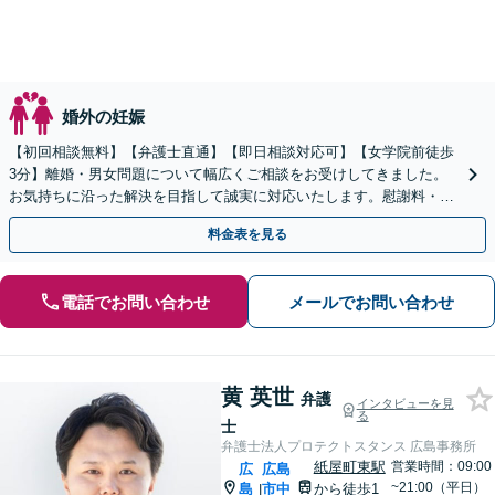
婚外の妊娠
【初回相談無料】【弁護士直通】【即日相談対応可】【女学院前徒歩
3分】離婚・男女問題について幅広くご相談をお受けしてきました。
お気持ちに沿った解決を目指して誠実に対応いたします。慰謝料・財
産分与をはじめ、お困りのことはお気軽にご相談ください。
料金表を見る
電話でお問い合わせ
メールでお問い合わせ
黄 英世
弁護
インタビューを見
る
士
弁護士法人プロテクトスタンス 広島事務所
紙屋町東駅
営業時間：09:00
広
広島
~21:00（平日）
島
市中
から徒歩1
|