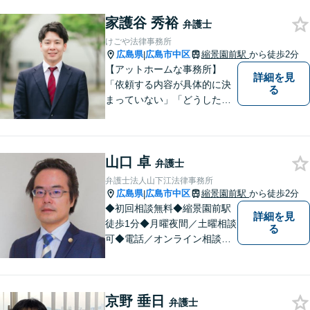
す。
家護谷 秀裕
弁護士
けごや法律事務所
広島県
広島市中区
縮景園前駅
から徒歩2分
|
【アットホームな事務所】
詳細を見
「依頼する内容が具体的に決
る
まっていない」「どうしたら
いいか分からない」という方
もまずはご相談ください。主
に離婚、交通事故、刑事事
山口 卓
件、借金問題、消費者被害を
弁護士
取り扱っております。
弁護士法人山下江法律事務所
広島県
広島市中区
縮景園前駅
から徒歩2分
|
◆初回相談無料◆縮景園前駅
詳細を見
徒歩1分◆月曜夜間／土曜相談
る
可◆電話／オンライン相談可
◆相談実績36,000件以上（事
務所総数）◆民事事件（任意
整理・自己破産、債権回収
京野 垂日
等）、家事事件（離婚・相続
弁護士