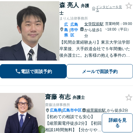
森 亮人
弁護
インタビューを見
る
士
まりん法律事務所
女学院前駅
営業時間：09:00
広
広島
~18:00（平日）
島
市中
から徒歩1
|
県
区
分
【民間企業経験あり】東京大学法学部
卒業後、大手鉄道会社で５年間働いた
後弁護士に。お客様の抱える事件の本
質を短時間で理解し、私から話を引き
出すのが得意です。逆に私からは、法
電話で面談予約
メールで面談予約
律用語を多用しない分かり易い説明を
心がけています。女学院前電停から徒
歩１分。
齋藤 有志
弁護士
齋藤法律事務所
広島県
広島市中区
縮景園前駅
から徒歩2分
|
【初めての相談でも安心】
詳細を見
【縮景園電停徒歩2分】【初回
る
相談1時間無料】【分かりやす