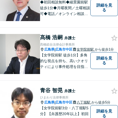
◆初回相談無料◆縮景園前駅
詳細を見
徒歩1分◆月曜夜間／土曜相談
る
可◆電話／オンライン相談可
◆相談実績36,000件以上（事
務所総数）◆交通事故、相
続・遺言、離婚・男女トラブ
髙橋 浩嗣
ルなど民事・家事事件全般、
弁護士
刑事弁護など
髙橋総合法律会計事務所
広島県
広島市中区
女学院前駅
から徒歩1分
|
【女学院前駅 徒歩1分】多角
詳細を見
的な視点を持ち、高いクオリ
る
ティにより事件処理を目指し
ます。
青谷 智晃
弁護士
ひまわり法律事務所
広島県
広島市中区
八丁堀駅
から徒歩5分
|
【女学院前駅3分・八丁堀駅5
詳細を見
分】【弁護歴20年以上】初回
る