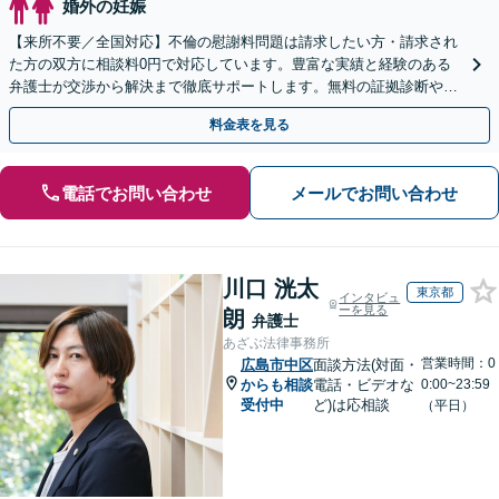
婚外の妊娠
【来所不要／全国対応】不倫の慰謝料問題は請求したい方・請求され
た方の双方に相談料0円で対応しています。豊富な実績と経験のある
弁護士が交渉から解決まで徹底サポートします。無料の証拠診断や着
手金の返還保証もありますので安心してご相談ください。
料金表を見る
電話でお問い合わせ
メールでお問い合わせ
川口 洸太
東京都
インタビュ
ーを見る
朗
弁護士
あざぶ法律事務所
営業時間：0
広島市中区
面談方法(対面・
からも相談
電話・ビデオな
0:00~23:59
受付中
ど)は応相談
（平日）