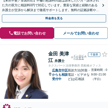
【来所不要／全国対応】不倫の慰謝料問題は請求したい方・請求され
た方の双方に相談料0円で対応しています。豊富な実績と経験のある
弁護士が交渉から解決まで徹底サポートします。無料の証拠診断や着
手金の返還保証もありますので安心してご相談ください。
料金表を見る
電話でお問い合わせ
メールでお問い合わせ
金田 美津
千葉県
インタビュ
ーを見る
江
弁護士
ネクスパート法律事務所 西船橋オフィス
営業時間：0
広島市中区
面談方法(対面・
からも相談
電話・ビデオな
9:00~21:00
受付中
ど)は応相談
（平日）