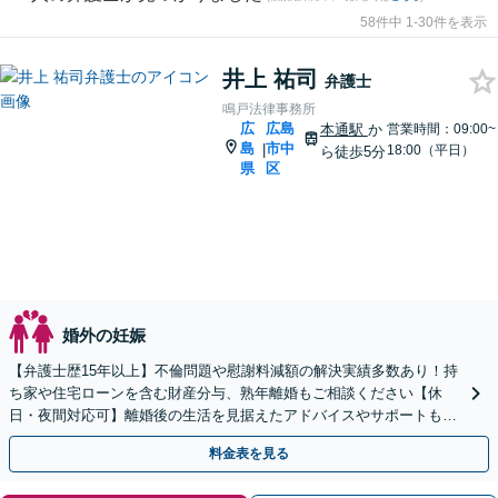
58件中 1-30件を表示
井上 祐司
弁護士
鳴戸法律事務所
広
広島
本通駅
か
営業時間：09:00~
島
市中
|
18:00（平日）
ら徒歩5分
県
区
婚外の妊娠
【弁護士歴15年以上】不倫問題や慰謝料減額の解決実績多数あり！持
ち家や住宅ローンを含む財産分与、熟年離婚もご相談ください【休
日・夜間対応可】離婚後の生活を見据えたアドバイスやサポートも
【完全個室】【子連れ相談可】【本通駅5分】
料金表を見る