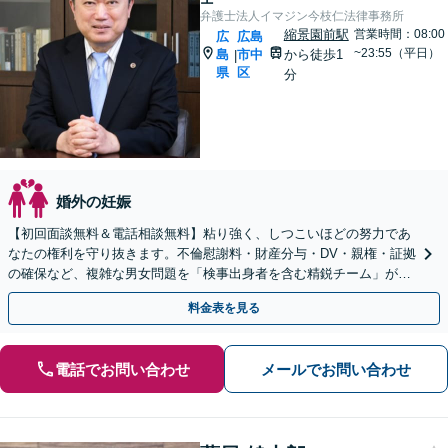
弁護士法人イマジン今枝仁法律事務所
縮景園前駅
営業時間：08:00
広
広島
~23:55（平日）
島
市中
から徒歩1
|
県
区
分
婚外の妊娠
【初回面談無料＆電話相談無料】粘り強く、しつこいほどの努力であ
なたの権利を守り抜きます。不倫慰謝料・財産分与・DV・親権・証拠
の確保など、複雑な男女問題を「検事出身者を含む精鋭チーム」が解
決いたします【秘密厳守】【女性弁護士在籍】
料金表を見る
電話でお問い合わせ
メールでお問い合わせ