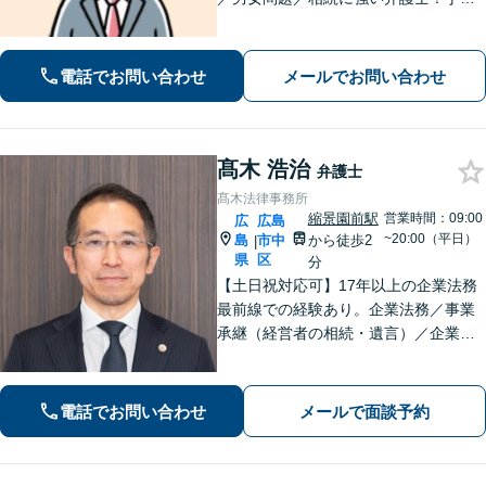
なヒアリングで、あなたにとって最適
な解決案をご提案。依頼者さまの心に
寄り添ったサポートが強み【分割・後
電話でお問い合わせ
メールでお問い合わせ
払い利用可】【女学院前駅5分】
髙木 浩治
弁護士
髙木法律事務所
縮景園前駅
営業時間：09:00
広
広島
~20:00（平日）
島
市中
から徒歩2
|
県
区
分
【土日祝対応可】17年以上の企業法務
最前線での経験あり。企業法務／事業
承継（経営者の相続・遺言）／企業の
労務問題や債権回収など、企業・経営
者さまのお悩みはご相談ください。経
験を活かした的確な対応で、企業の発
電話でお問い合わせ
メールで面談予約
展と経営をサポート。顧問契約もお任
せください