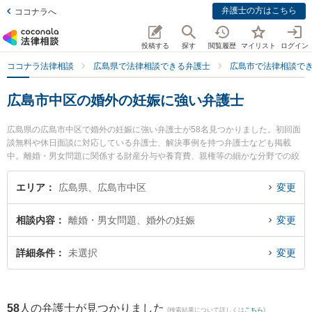
弁護士の方はこちら
ココナラへ
投稿する
探す
閲覧履歴
マイリスト
ログイン
ココナラ法律相談
広島県で法律相談できる弁護士
広島市で法律相談で
広島市中区の婚外の妊娠に強い弁護士
広島県の広島市中区で婚外の妊娠に強い弁護士が58名見つかりました。初回面
談無料や休日面談に対応している弁護士、解決事例を持つ弁護士なども掲載
中。離婚・男女問題に関係する財産分与や養育費、親権等の細かな分野での絞
り込み検索もでき便利です。特に鳴戸法律事務所の井上 祐司弁護士やかさはら
法律事務所の笠原 輔弁護士、鳴戸法律事務所の目代 雄三弁護士のプロフィール
エリア
広島県、広島市中区
変更
情報や弁護士費用、強みなどが注目されています。『広島市中区で土日や夜間
に発生した婚外の妊娠のトラブルを今すぐに弁護士に相談したい』『婚外の妊
相談内容
離婚・男女問題、婚外の妊娠
変更
娠のトラブル解決の実績豊富な近くの弁護士を検索したい』『初回相談無料で
婚外の妊娠を法律相談できる広島市中区内の弁護士に相談予約したい』などで
お困りの相談者さんにおすすめです。
詳細条件
未選択
変更
58
人の弁護士が見つかりました
(検索結果について詳しくは
こちら
)