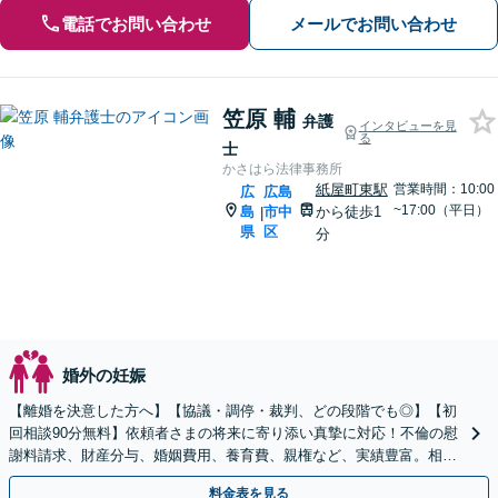
電話でお問い合わせ
メールでお問い合わせ
笠原 輔
弁護
インタビューを見
る
士
かさはら法律事務所
紙屋町東駅
営業時間：10:00
広
広島
~17:00（平日）
島
市中
から徒歩1
|
県
区
分
婚外の妊娠
【離婚を決意した方へ】【協議・調停・裁判、どの段階でも◎】【初
回相談90分無料】依頼者さまの将来に寄り添い真摯に対応！不倫の慰
謝料請求、財産分与、婚姻費用、養育費、親権など、実績豊富。相手
から調停や裁判の申し立てがあった場合もご相談ください
料金表を見る