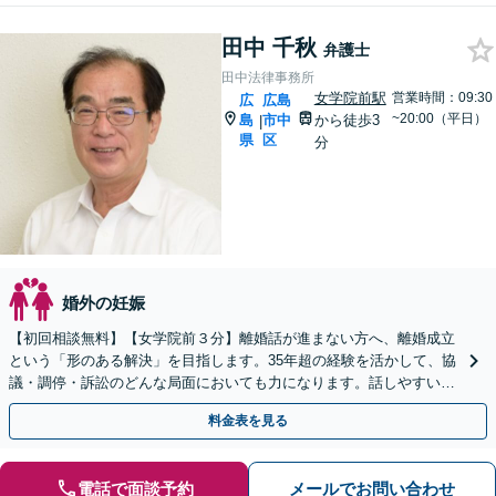
田中 千秋
弁護士
田中法律事務所
女学院前駅
営業時間：09:30
広
広島
~20:00（平日）
島
市中
から徒歩3
|
県
区
分
婚外の妊娠
【初回相談無料】【女学院前３分】離婚話が進まない方へ、離婚成立
という「形のある解決」を目指します。35年超の経験を活かして、協
議・調停・訴訟のどんな局面においても力になります。話しやすい弁
護士に是非ご相談ください。（合同庁舎内郵便局近く）
料金表を見る
電話で面談予約
メールでお問い合わせ