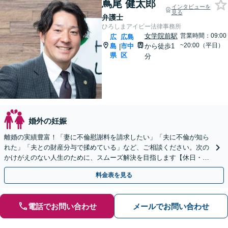
蔦尾 健太郎
インタビューを
見る
弁護士
ひろしまアイビー法律事務所
女学院前駅
営業時間：09:00
広
広島
~20:00（平日）
島
市中
から徒歩1
|
県
区
分
婚外の妊娠
離婚の実績豊富！「妻に不倫慰謝料を請求したい」「夫に不倫が知ら
れた」「夫との財産分与で揉めている」など、ご相談ください。次の
かけがえのない人生のために、スムーズ解決を目指します【休日・夜
間対応】【女学院前駅1分】【弁護士歴15年以上】
料金表を見る
電話でお問い合わせ
メールでお問い合わせ