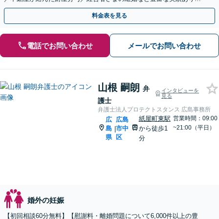
【本通駅5分】【ビデオ面談可】
料金表を見る
電話でお問い合わせ
メールでお問い合わせ
山根 嗣朗
弁
インタビューを
見る
護士
弁護士法人プロテクトスタンス 広島事務所
紙屋町東駅
営業時間：09:00
広
広島
~21:00（平日）
島
市中
から徒歩1
|
県
区
分
婚外の妊娠
【初回相談60分無料】【慰謝料・離婚問題について6,000件以上の豊