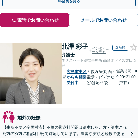
料金表を見る
電話でお問い合わせ
メールでお問い合わせ
北澤 彩子
群馬県
インタビュ
ーを見る
弁護士
ネクスパート法律事務所 高崎オフィス太田支
部
営業時間：0
広島市中区
面談方法(対面・
からも相談
電話・ビデオな
9:00~21:00
受付中
ど)は応相談
（平日）
婚外の妊娠
【来所不要／全国対応】不倫の慰謝料問題は請求したい方・請求され
た方の双方に相談料0円で対応しています。豊富な実績と経験のある