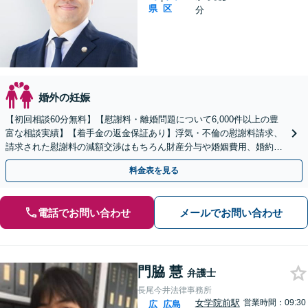
県
区
分
婚外の妊娠
【初回相談60分無料】【慰謝料・離婚問題について6,000件以上の豊
富な相談実績】【着手金の返金保証あり】浮気・不倫の慰謝料請求、
請求された慰謝料の減額交渉はもちろん財産分与や婚姻費用、婚約破
棄など様々な離婚・男女問題の解決実績が豊富です。
料金表を見る
電話でお問い合わせ
メールでお問い合わせ
門脇 慧
弁護士
長尾今井法律事務所
女学院前駅
営業時間：09:30
広
広島