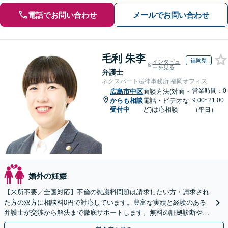
電話でお問い合わせ
メールでお問い合わせ
毛利 朱李
福岡県
インタビュ
ーを見る
弁護士
ネクスパート法律事務所 福岡オフィス
営業時間：0
広島市中区
面談方法(対面・
からも相談
電話・ビデオな
9:00~21:00
受付中
ど)は応相談
（平日）
婚外の妊娠
【来所不要／全国対応】不倫の慰謝料問題は請求したい方・請求され
た方の双方に相談料0円で対応しています。豊富な実績と経験のある
弁護士が交渉から解決まで徹底サポートします。無料の証拠診断や着
手金の返還保証もありますので安心してご相談ください。