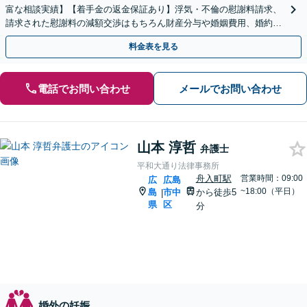
富な相談実績】【着手金の返金保証あり】浮気・不倫の慰謝料請求、
請求された慰謝料の減額交渉はもちろん財産分与や婚姻費用、婚約破
棄など様々な離婚・男女問題の解決実績が豊富です。
料金表を見る
電話でお問い合わせ
メールでお問い合わせ
山本 淳哲
弁護士
平和大通り法律事務所
舟入町駅
営業時間：09:00
広
広島
~18:00（平日）
島
市中
から徒歩5
|
県
区
分
婚外の妊娠