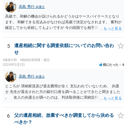
すが、現代では、各々が自由に価格設定をしていますので、特に相場
高島 秀行
弁護士
はお示しできません。ただし、かつて日本弁護士連合会が設けていた
報酬基準を踏まえて価格設定している弁護士は一定数いると思います
高裁で、和解の機会が設けられるかどうかはケースバイケースとなり
ので、それが一応の目安となるでしょう。
ます。 和解できる見込みがなければ高裁で決定がなされます。 審判が
確定してから依頼してもよいですが 今の段階でも相手方の連絡が迷惑
であれば 弁護士に依頼してもよいと思います。
5
遺産相続に関する調査依頼についてのお問い合わ
せ
#遺産分割
#相続財産調査・鑑定
2024年5月2日
役にたった
6
高島 秀行
弁護士
ところが 滞納家賃及び退去費用が全く 支払われていないため、 弁護
士 先生が退去された方の銀行口座を調べることができたと聞きました
。 友人の弁護士が調べたのは、判決取得後に滞納賃料回収のため
に、預金の有無及び残高の開示を求めたもので 判決を取るために、
預金の入出金履歴を調べたわけではありません。 残念ながら、事案
や目的も異なりますし、開示の内容も異なります。
6
父の遺産相続、放棄すべきか調査してから決める
べきか？