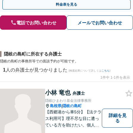
掛けています【土日祝／夜間対応可】【当日／電話相談可】
料金表を見る
電話でお問い合わせ
メールでお問い合わせ
隠岐の島町に所在する弁護士
隠岐の島町の事務所等での面談予約が可能です。
1
人の弁護士が見つかりました
(検索結果について詳しくは
こちら
)
1件中 1-1件を表示
小林 竜也
弁護士
隠岐ひまわり基金法律事務所
島根県
隠岐の島町
|
【西郷港から車5分】【法テラ
詳細を見
ス利用可】理不尽な目に遭っ
る
ている方を助けたい。個人・
法人問わず、あらゆる問題を