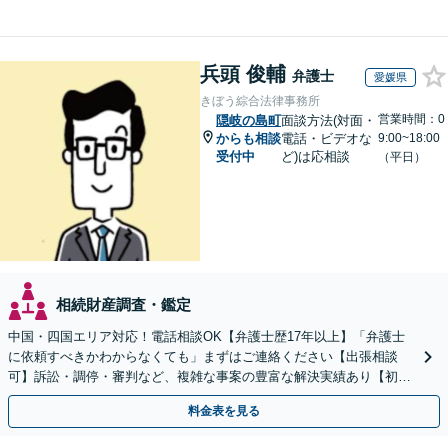
兵頭 俊輔
弁護士
愛媛県
きぼう綜合法律事務所
営業時間：0
隠岐の島町
面談方法(対面・
からも相談
電話・ビデオな
9:00~18:00
受付中
ど)は応相談
（平日）
相続財産調査・鑑定
中国・四国エリア対応！電話相談OK【弁護士歴17年以上】「弁護士
に依頼すべきかわからなくても」まずはご連絡ください【出張相談
可】訴訟・調停・審判など、複雑な事案の豊富な解決実績あり【初回
相談無料】初回面談のみで解決できるケースもあります
料金表を見る