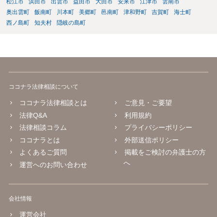
松江市
浜田市
出雲市
益田市
大田市
安来市
江津市
雲南市
奥出雲町
飯南町
川本町
美郷町
邑南町
津和野町
吉賀町
海士町
西ノ島町
知夫村
隠岐の島町
ココナラ法律相談について
ココナラ法律相談とは
ご意見・ご要望
法律Q&A
利用規約
法律相談コラム
プライバシーポリシー
ココナラとは
外部送信ポリシー
よくあるご質問
掲載をご検討の弁護士の方
へ
運営へのお問い合わせ
会社情報
運営会社