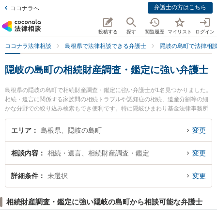
弁護士の方はこちら
ココナラへ
投稿する
探す
閲覧履歴
マイリスト
ログイン
ココナラ法律相談
島根県で法律相談できる弁護士
隠岐の島町で法律相
隠岐の島町の相続財産調査・鑑定に強い弁護士
島根県の隠岐の島町で相続財産調査・鑑定に強い弁護士が1名見つかりました。
相続・遺言に関係する家族間の相続トラブルや認知症の相続、遺産分割等の細
かな分野での絞り込み検索もでき便利です。特に隠岐ひまわり基金法律事務所
の小林 竜也弁護士のプロフィール情報や弁護士費用、強みなどが注目されてい
ます。『隠岐の島町で土日や夜間に発生した相続財産調査・鑑定のトラブルを
エリア
島根県、隠岐の島町
変更
今すぐに弁護士に相談したい』『相続財産調査・鑑定のトラブル解決の実績豊
富な近くの弁護士を検索したい』『初回相談無料で相続財産調査・鑑定を法律
相談内容
相続・遺言、相続財産調査・鑑定
変更
相談できる隠岐の島町内の弁護士に相談予約したい』などでお困りの相談者さ
んにおすすめです。
詳細条件
未選択
変更
相続財産調査・鑑定に強い隠岐の島町から相談可能な弁護士