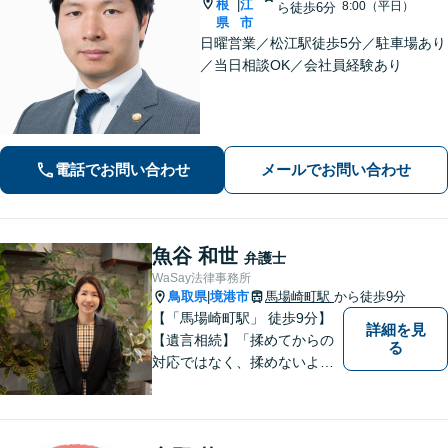
根
江
|
8:00（平日）
ら徒歩6分
県
市
日曜営業／松江駅徒歩5分／駐車場あり
／当日相談OK／会社員経験あり
電話でお問い合わせ
メールでお問い合わせ
魚谷 和世
弁護士
WaSay法律事務所
鳥取県
境港市
馬場崎町駅
から徒歩9分
|
【「馬場崎町駅」 徒歩9分】
詳細を見
【遺言相続】「揉めてからの
る
対応ではなく、揉めないよう
にする」ことを目指す弁護士
です。 お客様の気持ちに寄り
添い、柔軟かつスムーズな解