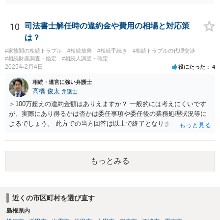
人であり、相続人本人であることなどを証明すれば、口座の有無や残
高は教えてくれると思います。 自分ではよくわからないということ
であれば、弁護士に相談し依頼されたら良いと思います。
10
司法書士解任時の違約金や費用の相場と対応策
は？
#家族間の相続トラブル
#相続放棄
#相続手続き
#相続トラブルの代理交渉
#相続財産調査・鑑定
#相続人調査・確定
2025年2月4日
役にたった
4
相続・遺言に強い弁護士
髙橋 俊太
弁護士
＞100万超えの違約金額はありえますか？ 一般的には考えにくいです
が、実際にあり得るかは否かは委任事項や委任後の業務処理状況等に
よるでしょう。 此方での当方回答は以上で終了となりますが、参考に
なりましたら幸いです。
もっとみる
近くの市区町村を選び直す
島根県内