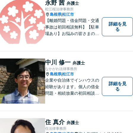
決を目指します。 どんな些細
永野 茜
弁護士
なことでもお気軽にご相談く
松江桜法律事務所
ださい。【弁護士歴15年以
島根県
松江市
|
上】
【離婚問題・借金問題・交通
詳細を見
事故は初回相談無料】【駐車
る
場あり】お悩みの皆さまの気
持ちに寄り添って、一緒に解
決していけるように努めてま
いりたいと思います。丁寧な
説明で適切かつ迅速な解決を
中川 修一
弁護士
目指します。
なかがわ法律事務所
島根県
松江市
|
企業や自治体でインハウスの
詳細を見
経験があります。個人の借金
る
問題・相続放棄の初回相談
（面談相談）は無料です。
住 真介
弁護士
住法律事務所