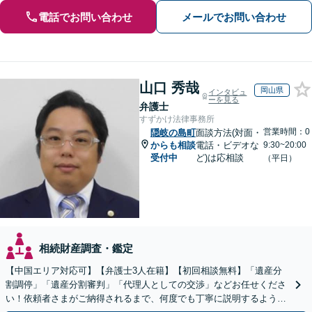
電話でお問い合わせ
メールでお問い合わせ
山口 秀哉
岡山県
インタビュ
ーを見る
弁護士
すずかけ法律事務所
営業時間：0
隠岐の島町
面談方法(対面・
からも相談
電話・ビデオな
9:30~20:00
受付中
ど)は応相談
（平日）
相続財産調査・鑑定
【中国エリア対応可】【弁護士3人在籍】【初回相談無料】「遺産分
割調停」「遺産分割審判」「代理人としての交渉」などお任せくださ
い！依頼者さまがご納得されるまで、何度でも丁寧に説明するよう心