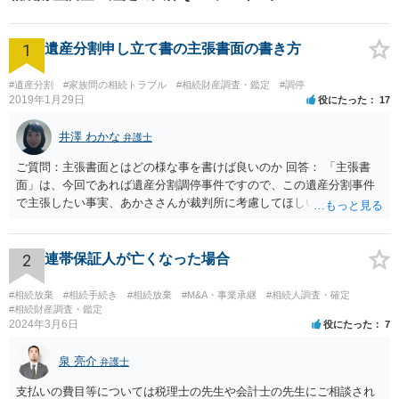
1
遺産分割申し立て書の主張書面の書き方
#遺産分割
#家族間の相続トラブル
#相続財産調査・鑑定
#調停
2019年1月29日
役にたった
17
井澤 わかな
弁護士
ご質問：主張書面とはどの様な事を書けば良いのか 回答： 「主張書
面」は、今回であれば遺産分割調停事件ですので、この遺産分割事件
で主張したい事実、あかささんが裁判所に考慮してほしいと思う、亡
くなった方・あかささん・お姉さん間の事情などを記入することにな
ります。 もし、主張したい事実や考慮してほしい事情に関連して
資料を持っているようであれば、主張書面とは別で提出できます。も
2
連帯保証人が亡くなった場合
し、お姉さんに見られたくないような資料がある場合、「非開示の希
望に関する申出書」と共に提出することも考えられます。 ご質問：書
#相続放棄
#相続手続き
#相続放棄
#M&A・事業承継
#相続人調査・確定
いた方が良い事と書かない方が良い事 回答： お姉さんが申立書の「申
#相続財産調査・鑑定
2024年3月6日
役にたった
7
立ての趣旨」のところに書いている遺産の分け方に対して意見があれ
ば、まずそれを書くとよいです。 次に「申立ての理由」のところに、
泉 亮介
なぜ調停を申し立てたのか(例えば、あかささんと話合いが出来ない／
弁護士
決裂した、など)や亡くなった方・あかささん・お姉さん間の事情やい
支払いの費目等については税理士の先生や会計士の先生にご相談され
きさつなどが書かれていると思うので、あかささんから見てそれは違