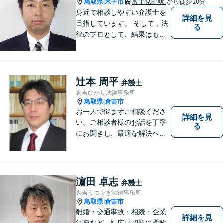
鳥取県
米子市
富士見町駅
から徒歩10分
|
身近で相談しやすい弁護士を
詳細を見
目指しています。 そして，法
る
律のプロとして、結果はもち
ろん，解決に至る過程にこだ
わり，質の高いサービスを提
供します。 また，相談者様、
依頼者様の心を理解し，寄り
辻本 周平
弁護士
添いながら問題い解決のサポ
倉吉ひかり法律事務所
ートを心がけています。
鳥取県
倉吉市
|
お一人で悩まずご相談くださ
詳細を見
い。ご相談者様のお話を丁寧
る
にお聞きし、最適な解決へと
導きます。
濵田 卓志
弁護士
倉吉うつぶき法律事務所
鳥取県
倉吉市
|
離婚・交通事故・相続・企業
詳細を見
法務など、幅広い問題に柔軟