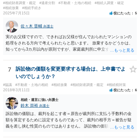
#相続財産調査・鑑定
#遺産分割
#不動産・土地の相続
#相続人調査・確定
#相続放棄
#相続手続き
2025年7月15日
役にたった
5
佐々木 晋輔
弁護士
実のお父様ですので、できればお父様が住んでおられたマンションの
処理をされる方向で考えられたらと思います。 放棄するかどうかは、
知ってから3カ月以内が原則ですが、家庭裁判所に申立すれば3カ月の
期間を伸長することができます。 その間に、財産の状況を調査して、
放棄するかどうか決めることができます。 銀行やサラ金が数年も放置
することはありませんので、数年後に借金が発見される可能性はほぼ
7
訴訟物の価額を変更要求する場合は、上申書でよ
ありません。 なお、私が扱った相続放棄を検討していた案件で、期間
いのでしょうか？
伸長して調査したところ、サラ金に対する過払金など相当な財産が見
#協議
#不動産・土地の相続
#相続放棄
#相続財産調査・鑑定
#相続税対策
つかったため相続したという事例がありました。
2018年3月11日
役にたった
6
相続・遺言に強い弁護士
鈴木 崇裕
弁護士
訴訟物の価額は、裁判を起こす者＝原告が裁判所に支払う手数料の金
額を算定するために設定するものであって、裁判の相手方＝被告が疑
義を差し挟む性質のものではありません。 訴訟物の価額自体が裁判の
目的（審理の対象）となることもありませんので、上申書や証拠を出
したとしても、変更されることはありません。