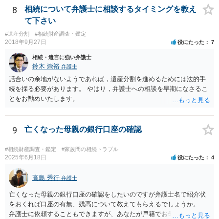
8
相続について弁護士に相談するタイミングを教え
て下さい
#遺産分割
#相続財産調査・鑑定
2018年9月27日
役にたった
7
相続・遺言に強い弁護士
鈴木 崇裕
弁護士
話合いの余地がないようであれば，遺産分割を進めるためには法的手
続を採る必要があります。 やはり，弁護士への相談を早期になさるこ
とをお勧めいたします。
9
亡くなった母親の銀行口座の確認
#相続財産調査・鑑定
#家族間の相続トラブル
2025年6月18日
役にたった
4
高島 秀行
弁護士
亡くなった母親の銀行口座の確認をしたいのですが弁護士名で紹介状
をおくれば口座の有無、残高について教えてもらえるでしょうか。
弁護士に依頼することもできますが、あなたが戸籍でお母さんの相続