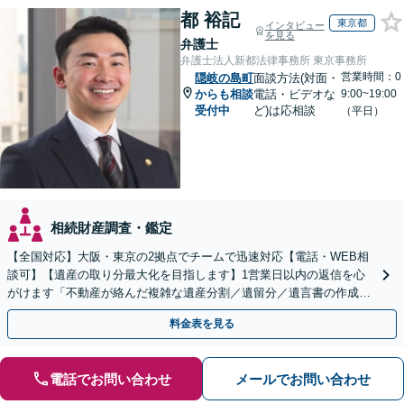
都 裕記
東京都
インタビュー
を見る
弁護士
弁護士法人新都法律事務所 東京事務所
営業時間：0
隠岐の島町
面談方法(対面・
からも相談
電話・ビデオな
9:00~19:00
受付中
ど)は応相談
（平日）
相続財産調査・鑑定
【全国対応】大阪・東京の2拠点でチームで迅速対応【電話・WEB相
談可】【遺産の取り分最大化を目指します】1営業日以内の返信を心
がけます「不動産が絡んだ複雑な遺産分割／遺留分／遺言書の作成・
執行／事業承継など、お任せください」【休日相談あり】
料金表を見る
電話でお問い合わせ
メールでお問い合わせ