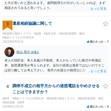
た方が良いかと思われます。 顧問税理士の方がいらっしゃれば、まず
うと感じるところは、どのように違うのか、など書くとよいです。 そ
相談されてみると良いでしょう。
の他、お姉さんの申立書には書かれていないけど、どのように遺産を
分けるかを決めるについてあかささんが重要だと考える事情があれば
(例えば、○○のときにお姉さんは亡くなった方からお金を援助してもら
3
遺産相続協議に関して
った等)、それも書くとよいです。 書かない方が良いと思うことは、遺
産分割に関係ない(と思われる)いきさつを沢山盛り込むことだと考えま
#家族間の相続トラブル
#協議
#遺産分割
#相続財産調査・鑑定
す(あくまで遺産分割に関係することに留める方が、裁判所や調停委員
#相続トラブルの代理交渉
の方に事情を理解してもらいやすいと思います)。
2022年6月21日
役にたった
7
佐山 亮介
弁護士
本人の預貯金、本人名義の不動産、本人がもっていた株式や有価証
券、仮想通貨等が考えられます。会社の資産は遺産ではないのでそこ
は切り離してお考え下さい。 相手の弁護士や税理士に頼んでも守秘義
務を理由に断られる可能性が高いです。 資料は調停を起こしてから任
意に開示を求め、応じなければ「調査嘱託」という手続きを使って銀
行等に照会をかけることになるでしょう。 不動産は、相続登記が済ん
4
調停不成立の相手方からの迷惑電話をやめさせる
でいなければ市役所ないし区役所に、お子様と義父様のつながりがわ
ことはできますか？
かる戸籍一式を揃えてもちこみ、「名寄せ」という手続きをすると、
#調停
#相続トラブルの代理交渉
#家族間の相続トラブル
#相続財産調査・鑑定
分かると思います。遺産分割協議書の偽造等により既に相続登記され
#相続放棄
#調停
てしまっている場合は、住所などに当たりをつけて登記名義を調べて
2018年11月2日
役にたった
9
探すことになるでしょう。 代理人弁護士を立てられるのはおすすめで