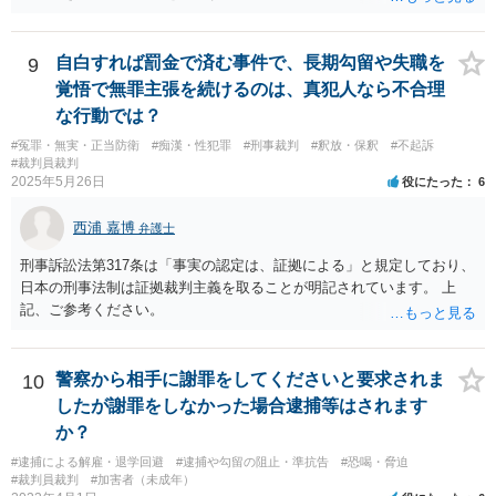
方で、非常に特殊な手口の犯罪の前科があることを、その他の状況証
拠と併せて、被告人が犯人であることの証拠の一つとはできるとされ
ています。 最高裁判例では、「前科にかかる犯罪事実が顕著な特徴
自白すれば罰金で済む事件で、長期勾留や失職を
9
を有し、かつ、それが起訴に係る犯罪事実と相当程度類似することか
覚悟で無罪主張を続けるのは、真犯人なら不合理
ら、それ自体で両者の犯人が同一であることを合理的に推認させるよ
な行動では？
うなものであって、初めて証拠として採用できるものというべき。」
#冤罪・無実・正当防衛
#痴漢・性犯罪
#刑事裁判
#釈放・保釈
#不起訴
とされています。 要するに、前科があるという理由で被告人が犯人
#裁判員裁判
であるというためには、①前科の犯罪事実が顕著な特徴を有している
2025年5月26日
役にたった
6
こと、②それが起訴に係る犯罪事実と相当程度類似することから、①
自体で両者の犯人が同一であることを合理的に推認させることが認め
西浦 嘉博
弁護士
られる必要がある、という場合です。 この意味では、有罪にする方
向でのみ、限られた場合に前科を心証形成のための一つの資料とでき
刑事訴訟法第317条は「事実の認定は、証拠による」と規定しており、
る、ということになります。
日本の刑事法制は証拠裁判主義を取ることが明記されています。 上
記、ご参考ください。
警察から相手に謝罪をしてくださいと要求されま
10
したが謝罪をしなかった場合逮捕等はされます
か？
#逮捕による解雇・退学回避
#逮捕や勾留の阻止・準抗告
#恐喝・脅迫
#裁判員裁判
#加害者（未成年）