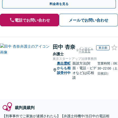
トします。【加害者側の相談専門】
料金表を見る
電話でお問い合わせ
メールでお問い合わせ
田中 杏奈
東京都
インタビュ
ーを見る
弁護士
東京スタートアップ法律事務所
奥出雲町
面談方法(対
営業時間：06:
からも相
面・電話・ビデ
30~22:00（土
談受付中
オなど)は応相
日祝日）
談
裁判員裁判
【刑事事件でご家族が逮捕されたら】【弁護士待機中/当日中の電話相