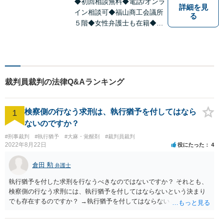
◆初回相談無料◆電話/オンラ
詳細を見
イン相談可◆福山商工会議所
る
５階◆女性弁護士も在籍◆刑
事事件、交通事故事件、離
婚・不貞慰謝料請求事件、相
続、借金事件など 。話しにく
いことも安心してご相談くだ
さい。あなたの気持ちに寄り
裁判員裁判の法律Q&Aランキング
添い、丁寧にお応えします。
検察側の行なう求刑は、執行猶予を付してはなら
1
ないのですか？
#刑事裁判
#執行猶予
#大麻・覚醒剤
#裁判員裁判
2022年8月22日
役にたった
4
倉田 勲
弁護士
執行猶予を付した求刑を行なうべきなのではないですか？ それとも、
検察側の行なう求刑には、執行猶予を付してはならないという決まり
でも存在するのですか？ →執行猶予を付してはならないという決まり
はないはずです。 逆に決まりがない以上検察が行う求刑内容ついては