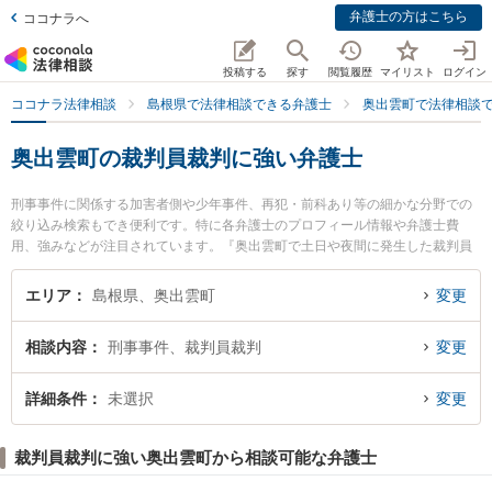
弁護士の方はこちら
ココナラへ
投稿する
探す
閲覧履歴
マイリスト
ログイン
ココナラ法律相談
島根県で法律相談できる弁護士
奥出雲町で法律相談
奥出雲町の裁判員裁判に強い弁護士
刑事事件に関係する加害者側や少年事件、再犯・前科あり等の細かな分野での
絞り込み検索もでき便利です。特に各弁護士のプロフィール情報や弁護士費
用、強みなどが注目されています。『奥出雲町で土日や夜間に発生した裁判員
裁判のトラブルを今すぐに弁護士に相談したい』『裁判員裁判のトラブル解決
の実績豊富な近くの弁護士を検索したい』『初回相談無料で裁判員裁判を法律
エリア
島根県、奥出雲町
変更
相談できる奥出雲町内の弁護士に相談予約したい』などでお困りの相談者さん
におすすめです。
相談内容
刑事事件、裁判員裁判
変更
詳細条件
未選択
変更
裁判員裁判に強い奥出雲町から相談可能な弁護士