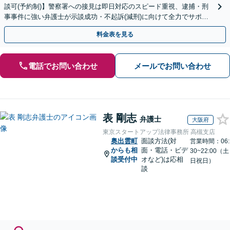
談可(予約制)】警察署への接見は即日対応のスピード重視、逮捕・刑
事事件に強い弁護士が示談成功・不起訴(減刑)に向けて全力でサポー
トします。【加害者側の相談専門】
料金表を見る
電話でお問い合わせ
メールでお問い合わせ
表 剛志
弁護士
大阪府
東京スタートアップ法律事務所 高槻支店
奥出雲町
面談方法(対
営業時間：06:
からも相
面・電話・ビデ
30~22:00（土
談受付中
オなど)は応相
日祝日）
談