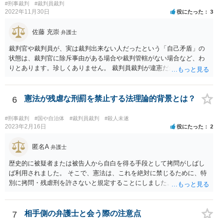
#刑事裁判
#裁判員裁判
2022年11月30日
役にたった
3
佐藤 充崇
弁護士
裁判官や裁判員が、実は裁判出来ない人だったという「自己矛盾」の
状態は、裁判官に除斥事由がある場合や裁判管轄がない場合など、わ
りとあります。珍しくありません。 裁判員裁判が違憲だから裁判出来
ないという結論に達した場合、おそらくは刑事訴訟法338条1項1号に基
づいて公訴棄却判決をするか、裁判員法3条の２を適用又は類推適用し
て、その裁判体が属している地方裁判所が、裁判官のみの合議体で取
憲法が残虐な刑罰を禁止する法理論的背景とは？
6
り扱う決定を職権で行うかになるかと存じます。 ただ、当然ながら、
裁判員裁判が違憲であると判断される可能性は、かなり低いとは思い
#刑事裁判
#国や自治体
#裁判員裁判
#殺人未遂
ますが。
2023年2月16日
役にたった
2
匿名A
弁護士
歴史的に被疑者または被告人から自白を得る手段として拷問がしばし
ば利用されました。 そこで、憲法は、これを絶対に禁じるために、特
別に拷問・残虐刑を許さないと規定することにしました。
相手側の弁護士と会う際の注意点
7