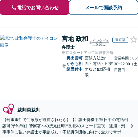
電話でお問い合わせ
メールで面談予約
宮地 政和
東京都
インタビュ
ーを見る
弁護士
東京スタートアップ法律事務所
奥出雲町
面談方法(対
営業時間：06:
からも相
面・電話・ビデ
30~22:00（土
談受付中
オなど)は応相
日祝日）
談
裁判員裁判
【刑事事件でご家族が逮捕されたら】【弁護士待機中/当日中の電話相
談可(予約制)】警察署への接見は即日対応のスピード重視、逮捕・刑
事事件に強い弁護士が示談成功・不起訴(減刑)に向けて全力でサポー