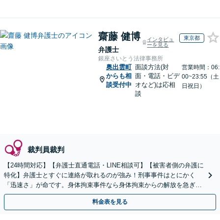
齋藤 健博
東京都
インタビュ
ーを見る
弁護士
銀座さいとう法律事務所
奥出雲町
面談方法(対
営業時間：06:
からも相
面・電話・ビデ
00~23:55（土
談受付中
オなど)は応相
日祝日）
談
裁判員裁判
【24時間対応】【弁護士直通電話・LINE相談可】【被害者側の弁護に
特化】弁護士とすぐに連絡が取れるのが強み！刑事事件はとにかく
「迅速さ」が命です。身体拘束事件なら身体拘束からの解放を急ぎま
す。示談交渉はお任せください。
料金表を見る