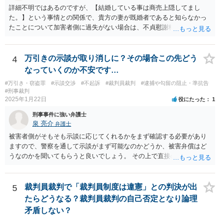
詳細不明ではあるのですが、【結婚している事は商売上隠してまし
た。】という事情との関係で、貴方の妻が既婚者であると知らなかっ
たことについて加害者側に過失がない場合は、不貞慰謝料の請求は難
しいと考えられます。なお、不同意性交の被害にあったということで
あれば、貴方の妻が加害者に慰謝料請求することは可能でしょう。 弁
護士に個別に相談した方がよいケースであるように思われます。
万引きの示談が取り消しに？その場合この先どう
4
なっていくのか不安です…
#万引き・窃盗罪
#示談交渉
#不起訴
#裁判員裁判
#逮捕や勾留の阻止・準抗告
#刑事裁判
2025年1月22日
役にたった
1
刑事事件に強い弁護士
泉 亮介
弁護士
被害者側がそもそも示談に応じてくれるかをまず確認する必要があり
ますので、警察を通して示談がまず可能なのかどうか、被害弁償はど
うなのかを聞いてもらうと良いでしょう。 その上で直接のやり取りは
したくないとのことであれば代理人を立てて話をしていく必要がある
かと思われます。
裁判員裁判で「裁判員制度は違憲」との判決が出
5
たらどうなる？裁判員裁判の自己否定となり論理
矛盾しない？