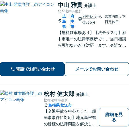
中山 雅貴
弁護士
なぎ法律事務所
広
府
府中駅
から
営業時間：本
島
中
|
日定休日
徒歩5分
県
市
【無料駐車場あり】【法テラス可】府
中市唯一の法律事務所です。当日相談
も可能なかぎり対応します。身近な相
談相手として親身にご相談に乗りま
す。相続・離婚・借金など、お困りご
とがありましたら、まずはお気軽にご
電話でお問い合わせ
メールでお問い合わせ
相談ください。【出張相談に対応】
【秘密厳守】
松村 健太郎
弁護士
松村法律事務所
島根県
松江市
|
【交通事故を中心とした一般
詳細を見
民事事件に対応】地元島根県
る
の皆様の法律問題を解決し、