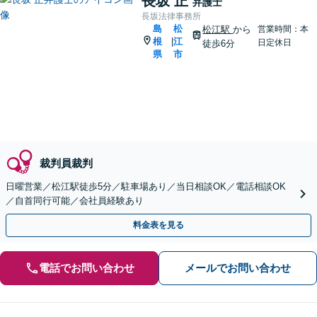
長坂 正
弁護士
長坂法律事務所
島
松
松江駅
から
営業時間：本
根
江
|
日定休日
徒歩6分
県
市
裁判員裁判
日曜営業／松江駅徒歩5分／駐車場あり／当日相談OK／電話相談OK
／自首同行可能／会社員経験あり
料金表を見る
電話でお問い合わせ
メールでお問い合わせ