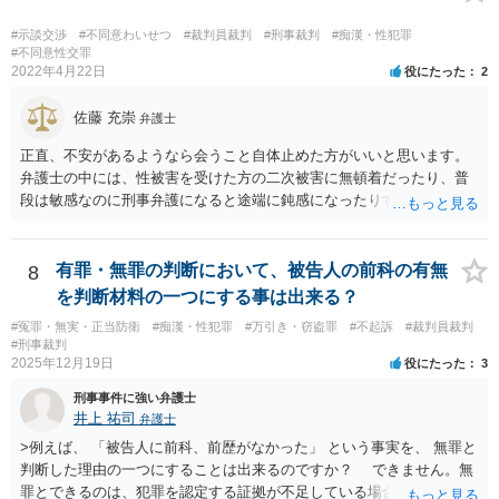
#示談交渉
#不同意わいせつ
#裁判員裁判
#刑事裁判
#痴漢・性犯罪
#不同意性交罪
2022年4月22日
役にたった
2
佐藤 充崇
弁護士
正直、不安があるようなら会うこと自体止めた方がいいと思います。
弁護士の中には、性被害を受けた方の二次被害に無頓着だったり、普
段は敏感なのに刑事弁護になると途端に鈍感になったりする方がいま
す。残念ながら。 メールや手紙などの対面しないやりとりだけする
か、代理人弁護士をつけるかした方がいいです。 ラインについてです
が、何のために弁護士とお会いになるのかによります。 既に相手が事
有罪・無罪の判断において、被告人の前科の有無
8
実を認め、賠償に関する話だけするなら見せてもいいのでしょうが、
を判断材料の一つにする事は出来る？
そうでもなければ相手方弁護士に見せたものは全て相談者の方に不利
#冤罪・無実・正当防衛
#痴漢・性犯罪
#万引き・窃盗罪
#不起訴
#裁判員裁判
に使われると思った方がいいです。
#刑事裁判
2025年12月19日
役にたった
3
刑事事件に強い弁護士
井上 祐司
弁護士
>例えば、 「被告人に前科、前歴がなかった」 という事実を、 無罪と
判断した理由の一つにすることは出来るのですか？ できません。無
罪とできるのは、犯罪を認定する証拠が不足している場合です。 一