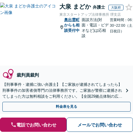
大泉 まどか
弁護士
大阪府
東京スタートアップ法律事務所 堺支店
奥出雲町
面談方法(対
営業時間：06:
からも相
面・電話・ビデ
30~22:00（土
談受付中
オなど)は応相
日祝日）
談
裁判員裁判
【刑事事件・逮捕に強い弁護士】【ご家族が逮捕されてしまったら】
刑事事件の加害者側専門の法律事務所です。ご家族が警察に逮捕され
てしまった方は無料相談をご利用ください。【全国29拠点体制の広域
対応】【弁護士待機中/当日中の電話相談可(予約制)】
料金表を見る
電話でお問い合わせ
メールでお問い合わせ