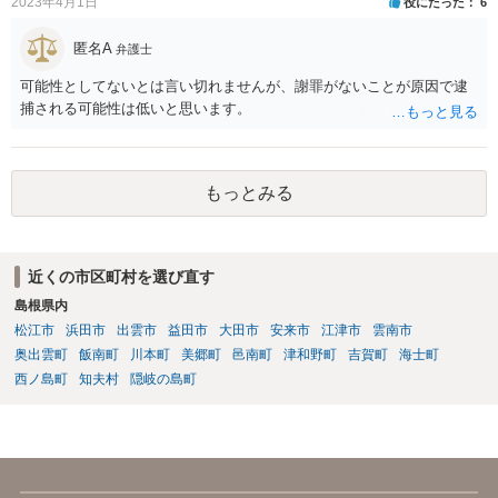
2023年4月1日
役にたった
6
匿名A
弁護士
可能性としてないとは言い切れませんが、謝罪がないことが原因で逮
捕される可能性は低いと思います。
もっとみる
近くの市区町村を選び直す
島根県内
松江市
浜田市
出雲市
益田市
大田市
安来市
江津市
雲南市
奥出雲町
飯南町
川本町
美郷町
邑南町
津和野町
吉賀町
海士町
西ノ島町
知夫村
隠岐の島町