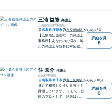
明るく活気のある地域づくり
に貢献いたします。法的な解
決だけでなく、依頼者様一人
ひとりの心に寄り添ったサポ
三浦 益隆
弁護士
ートを心がけております。ま
三浦益隆法律事務所
ずはお気軽にご相談くださ
広島県
庄原市
市役所前駅
から徒歩5分
|
い。
【広島県庄原市唯一の弁護士
詳細を見
事務所】あなたのお悩みに地
る
元の弁護士が親身に対応致し
ます。
住 真介
弁護士
住法律事務所
鳥取県
米子市
富士見町駅
から徒歩10分
|
身近で相談しやすい弁護士を
詳細を見
目指しています。 そして，法
る
律のプロとして、結果はもち
ろん，解決に至る過程にこだ
わり，質の高いサービスを提