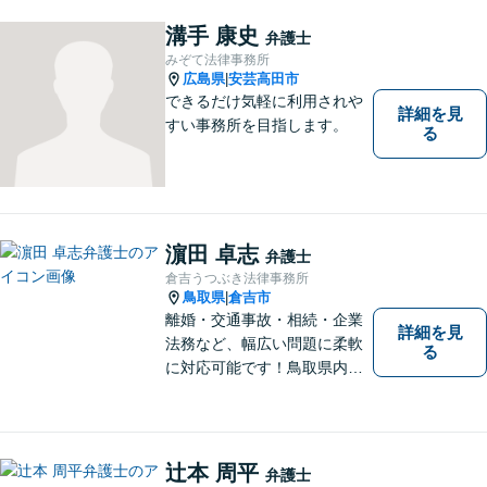
供します。 また，相談者様、
依頼者様の心を理解し，寄り
溝手 康史
弁護士
添いながら問題い解決のサポ
みぞて法律事務所
ートを心がけています。
広島県
安芸高田市
|
できるだけ気軽に利用されや
詳細を見
すい事務所を目指します。
る
濵田 卓志
弁護士
倉吉うつぶき法律事務所
鳥取県
倉吉市
|
離婚・交通事故・相続・企業
詳細を見
法務など、幅広い問題に柔軟
る
に対応可能です！鳥取県内の
皆さまのお役に立てるよう尽
力いたします。「こんな相談
をしてもいいのか」と迷われ
ている方も、お気軽にご相談
辻本 周平
弁護士
ください！【駐車場有】