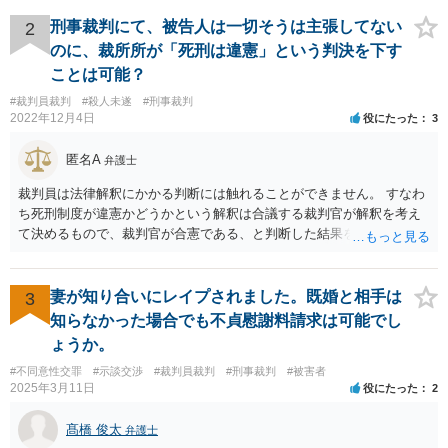
検察サイドに裁量があります。検察側に裁量がある求刑内容について
どうすべきかをこの場で尋ねられても、弁護人サイドとしてはお答え
刑事裁判にて、被告人は一切そうは主張してない
2
しようがありません。
のに、裁所所が「死刑は違憲」という判決を下す
ことは可能？
#裁判員裁判
#殺人未遂
#刑事裁判
2022年12月4日
役にたった
3
匿名A
弁護士
裁判員は法律解釈にかかる判断には触れることができません。 すなわ
ち死刑制度が違憲かどうかという解釈は合議する裁判官が解釈を考え
て決めるもので、裁判官が合憲である、と判断した結果を前提として
量刑を決める必要があります。 裁判員は解釈を展開して評議を行うこ
とはできないものと考えられます。 裁判員の参加する刑事裁判に関す
る法律6条2項 前項に規定する場合において、次に掲げる裁判所の判断
妻が知り合いにレイプされました。既婚と相手は
3
は、構成裁判官の合議による。 一 法令の解釈に係る判断
知らなかった場合でも不貞慰謝料請求は可能でし
ょうか。
#不同意性交罪
#示談交渉
#裁判員裁判
#刑事裁判
#被害者
2025年3月11日
役にたった
2
髙橋 俊太
弁護士