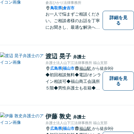
倉吉ひかり法律事務所
鳥取県
倉吉市
|
お一人で悩まずご相談くださ
詳細を見
い。ご相談者様のお話を丁寧
る
にお聞きし、最適な解決へと
導きます。
渡辺 晃子
弁護士
弁護士法人山下江法律事務所 福山支部
広島県
福山市
福山駅
から徒歩9分
|
◆初回相談無料◆電話/オンラ
詳細を見
イン相談可◆福山商工会議所
る
５階◆男性弁護士も在籍◆離
婚、相続・遺言、交通事故、
企業法務、債務整理、その他
一般民事事件、刑事事件な
ど。話しにくいことも安心し
伊藤 敦史
弁護士
てご相談ください。あなたの
弁護士法人山下江法律事務所 福山支部
気持ちに寄り添い、丁寧にお
広島県
福山市
福山駅
から徒歩9分
|
応えします。