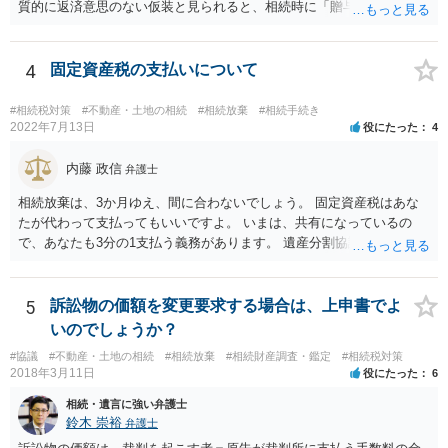
質的に返済意思のない仮装と見られると、相続時に「贈与」と評価さ
れ、子から遺留分侵害額請求を受ける可能性があります。 その他の方
法として考えられるものとしては、 ①信託（家族信託・目的信託） 財
産を信託口に移し、受託者（信頼できる友人や専門職）に管理させ、
4
固定資産税の支払いについて
・生存中はあなたの生活費・介護費に優先充当 ・残余を友人や慈善団
体へ と使途を厳格に指定。相続ではなく信託帰属になるため、子の関
#相続税対策
#不動産・土地の相続
#相続放棄
#相続手続き
与を大きく排除できます。 ②遺言＋生命保険の組合せ 生活資金は手元
2022年7月13日
役にたった
4
に残し、余剰資金で受取人を友人・団体にした保険を活用。保険金は
相続財産とは別枠で、遺留分対策にも有効と思われます。 ③負担付死
内藤 政信
弁護士
因贈与 「介護・見守り等を条件に、死亡時に財産を渡す」契約。条件
相続放棄は、3か月ゆえ、間に合わないでしょう。 固定資産税はあな
不履行なら無効にでき、老後の安心を担保できます。 ④ 寄附予約＋解
たが代わって支払ってもいいですよ。 いまは、共有になっているの
除条件 慈善団体への寄附を予約しつつ、資金不足時は解除できる条項
で、あなたも3分の1支払う義務があります。 遺産分割協議をして、不
を設定。 などがあり得るかと思われます。
動産取得者を決めて、相続登記する必要があります。 登記名義人に支
払い義務があります。
5
訴訟物の価額を変更要求する場合は、上申書でよ
いのでしょうか？
#協議
#不動産・土地の相続
#相続放棄
#相続財産調査・鑑定
#相続税対策
2018年3月11日
役にたった
6
相続・遺言に強い弁護士
鈴木 崇裕
弁護士