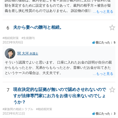
訴訟物の価額は、裁判を起こす者＝原告が裁判所に支払う手数料の金
額を算定するために設定するものであって、裁判の相手方＝被告が疑
義を差し挟む性質のものではありません。 訴訟物の価額自体が裁判の
目的（審理の対象）となることもありませんので、上申書や証拠を出
したとしても、変更されることはありません。
6
夫から妻への贈与と相続。
#相続税対策
#生前贈与
2023年9月6日
役にたった
5
関 大河
弁護士
そういう認識でよいと思います。 口座に入れたお金の説明が自分の親
からもらったとか、兄弟からもらったとか、昔稼いだお金が出てきた
というケースの場合は、大丈夫です。
7
現在決定的な証拠が無いので認めさせれないので
すが法律専門家にお力をお借り出来ないのでしょ
うか？
#家族間の相続トラブル
#相続税対策
2023年6月11日
役にたった
3