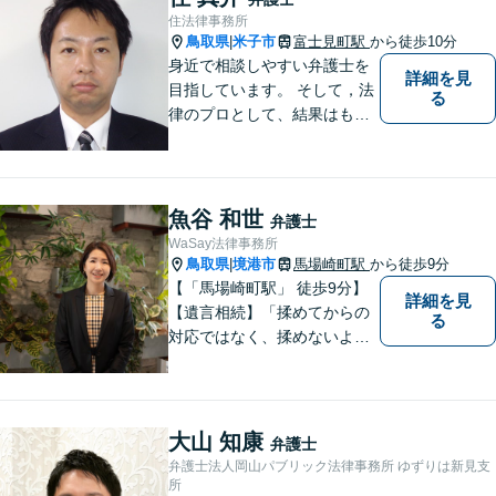
住法律事務所
鳥取県
米子市
富士見町駅
から徒歩10分
|
身近で相談しやすい弁護士を
詳細を見
目指しています。 そして，法
る
律のプロとして、結果はもち
ろん，解決に至る過程にこだ
わり，質の高いサービスを提
供します。 また，相談者様、
依頼者様の心を理解し，寄り
魚谷 和世
弁護士
添いながら問題い解決のサポ
WaSay法律事務所
ートを心がけています。
鳥取県
境港市
馬場崎町駅
から徒歩9分
|
【「馬場崎町駅」 徒歩9分】
詳細を見
【遺言相続】「揉めてからの
る
対応ではなく、揉めないよう
にする」ことを目指す弁護士
です。 お客様の気持ちに寄り
添い、柔軟かつスムーズな解
決を目指します。 どんな些細
大山 知康
弁護士
なことでもお気軽にご相談く
弁護士法人岡山パブリック法律事務所 ゆずりは新見支
ださい。【弁護士歴15年以
所