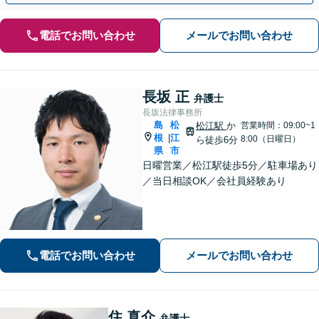
電話でお問い合わせ
メールでお問い合わせ
長坂 正
弁護士
長坂法律事務所
島
松
松江駅
か
営業時間：09:00~1
根
江
|
8:00（日曜日）
ら徒歩6分
県
市
日曜営業／松江駅徒歩5分／駐車場あり
／当日相談OK／会社員経験あり
電話でお問い合わせ
メールでお問い合わせ
住 真介
弁護士