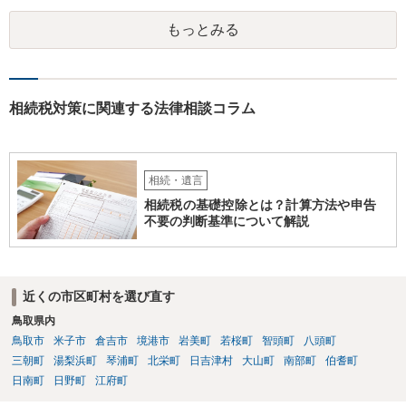
もっとみる
相続税対策に関連する法律相談コラム
相続・遺言
相続税の基礎控除とは？計算方法や申告
不要の判断基準について解説
近くの市区町村を選び直す
鳥取県内
鳥取市
米子市
倉吉市
境港市
岩美町
若桜町
智頭町
八頭町
三朝町
湯梨浜町
琴浦町
北栄町
日吉津村
大山町
南部町
伯耆町
日南町
日野町
江府町