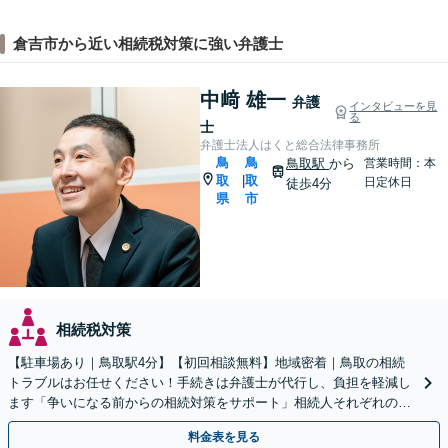
倉吉市から近い相続税対策に強い弁護士
中﨑 雄一
弁護
インタビューを見
る
士
弁護士法人はくと総合法律事務所
鳥
鳥
鳥取駅
から
営業時間：本
取
取
|
日定休日
徒歩4分
県
市
相続税対策
【駐車場あり｜鳥取駅4分】【初回相談無料】地域密着｜鳥取の相続
トラブルはお任せください！手続きは弁護士が代行し、負担を軽減し
ます「争いになる前からの相続対策をサポート」相続人それぞれの立
場を尊重し、冷静に対立の解消を目指します。
料金表を見る