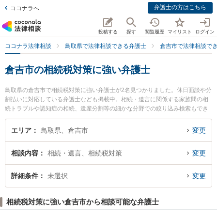
弁護士の方はこちら
ココナラへ
投稿する
探す
閲覧履歴
マイリスト
ログイン
ココナラ法律相談
鳥取県で法律相談できる弁護士
倉吉市で法律相談で
倉吉市の相続税対策に強い弁護士
鳥取県の倉吉市で相続税対策に強い弁護士が2名見つかりました。休日面談や分
割払いに対応している弁護士なども掲載中。相続・遺言に関係する家族間の相
続トラブルや認知症の相続、遺産分割等の細かな分野での絞り込み検索もでき
便利です。特に倉吉うつぶき法律事務所の濵田 卓志弁護士や倉吉ひかり法律事
務所の辻本 周平弁護士のプロフィール情報や弁護士費用、強みなどが注目され
エリア
鳥取県、倉吉市
変更
ています。『倉吉市で土日や夜間に発生した相続税対策のトラブルを今すぐに
弁護士に相談したい』『相続税対策のトラブル解決の実績豊富な近くの弁護士
相談内容
相続・遺言、相続税対策
変更
を検索したい』『初回相談無料で相続税対策を法律相談できる倉吉市内の弁護
士に相談予約したい』などでお困りの相談者さんにおすすめです。
詳細条件
未選択
変更
相続税対策に強い倉吉市から相談可能な弁護士