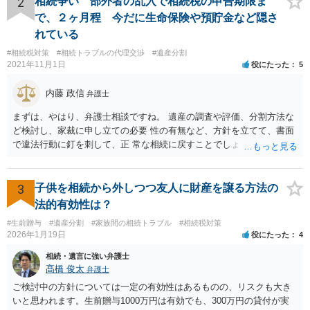
2
相続争い 部外者の乱入で相続税の申告期限ま
律の基準はありません。
で、２ヶ月程 今だに生命保険や預貯金など隠さ
れている
#相続税対策
#相続トラブルの代理交渉
#遺産分割
2021年11月1日
役にたった
5
内藤 政信
弁護士
まずは、やはり、弁護士相談ですね。 遺産の調査や評価、分割方法な
ど検討し、家裁に申し立ての必要 性の有無など、方針を立てて、書面
で違法行動に釘を刺して、正 常な相続に戻すことでしょう。 申告につ
いては、相続税を払うレベルなら、いったん法定相続で 申告して、そ
の際に3年以内に分割協議の上、修正申告する旨の書 面を添付するこ
とになります。 税務署も、およその遺産を把握してるので、税務署か
3
子供を相続から外しつつ友人に財産を譲る方法の
ら、遺産の 情報を得ることもあります。
法的有効性は？
#生前贈与
#遺産分割
#家族間の相続トラブル
#相続税対策
2026年1月19日
役にたった
4
相続・遺言に強い弁護士
髙橋 俊太
弁護士
ご検討中の方針については一定の有効性はあるものの、リスクも大き
いと思われます。生前贈与1000万円は有効でも、300万円の貸付が実