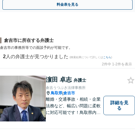
相談無料】初回面談のみで解決できるケースもあります
料金表を見る
倉吉市に所在する弁護士
倉吉市の事務所等での面談予約が可能です。
2
人の弁護士が見つかりました
(検索結果について詳しくは
こちら
)
2件中 1-2件を表示
濵田 卓志
弁護士
倉吉うつぶき法律事務所
鳥取県
倉吉市
|
離婚・交通事故・相続・企業
詳細を見
法務など、幅広い問題に柔軟
る
に対応可能です！鳥取県内の
皆さまのお役に立てるよう尽
力いたします。「こんな相談
をしてもいいのか」と迷われ