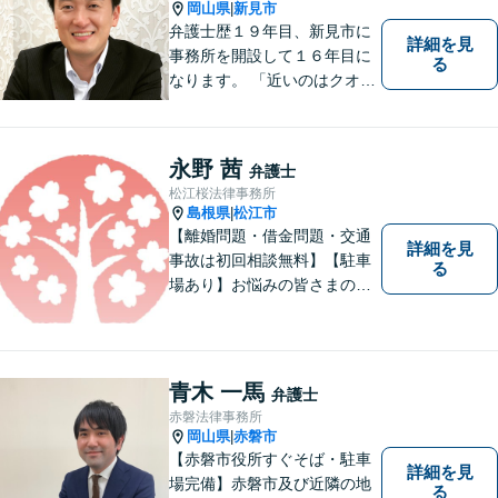
岡山県
新見市
|
上】
弁護士歴１９年目、新見市に
詳細を見
事務所を開設して１６年目に
る
なります。 「近いのはクオリ
ティ」をモットーに、地元の
皆さまに距離的にも精神的に
も「近い」法律事務所となれ
永野 茜
弁護士
るよう職員一同頑張っていま
松江桜法律事務所
す。 お気軽にお問い合わせく
島根県
松江市
|
ださい。
【離婚問題・借金問題・交通
詳細を見
事故は初回相談無料】【駐車
る
場あり】お悩みの皆さまの気
持ちに寄り添って、一緒に解
決していけるように努めてま
いりたいと思います。丁寧な
説明で適切かつ迅速な解決を
青木 一馬
弁護士
目指します。
赤磐法律事務所
岡山県
赤磐市
|
【赤磐市役所すぐそば・駐車
詳細を見
場完備】赤磐市及び近隣の地
る