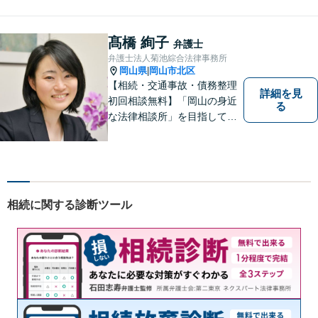
ます。 どんなときでもすぐに
案件に取り掛かることができ
るように準備していますので
髙橋 絢子
弁護士
お気軽にご相談ください。
弁護士法人菊池綜合法律事務所
岡山県
岡山市北区
|
【相続・交通事故・債務整理
詳細を見
初回相談無料】「岡山の身近
る
な法律相談所」を目指してい
ます。お悩みやご不安を抱え
た方のお力になれるよう全力
でサポートしていきます。ど
んなささいなことでも構いま
せん。お気軽にご相談くださ
相続に関する診断ツール
い。【土曜日も受付可能】
【専用駐車場あり】