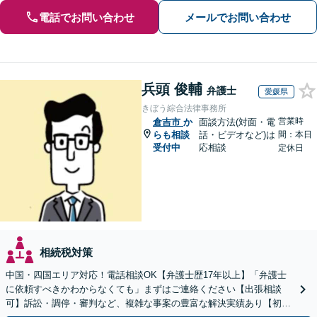
電話でお問い合わせ
メールでお問い合わせ
兵頭 俊輔
弁護士
愛媛県
きぼう綜合法律事務所
営業時
倉吉市
か
面談方法(対面・電
らも相談
話・ビデオなど)は
間：本日
受付中
応相談
定休日
相続税対策
中国・四国エリア対応！電話相談OK【弁護士歴17年以上】「弁護士
に依頼すべきかわからなくても」まずはご連絡ください【出張相談
可】訴訟・調停・審判など、複雑な事案の豊富な解決実績あり【初回