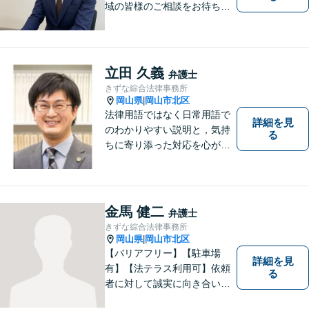
域の皆様のご相談をお待ちし
ております。
立田 久義
弁護士
きずな綜合法律事務所
岡山県
岡山市北区
|
法律用語ではなく日常用語で
詳細を見
のわかりやすい説明と，気持
る
ちに寄り添った対応を心がけ
ています。
金馬 健二
弁護士
きずな綜合法律事務所
岡山県
岡山市北区
|
【バリアフリー】【駐車場
詳細を見
有】【法テラス利用可】依頼
る
者に対して誠実に向き合い、
寄り添うことを心がけており