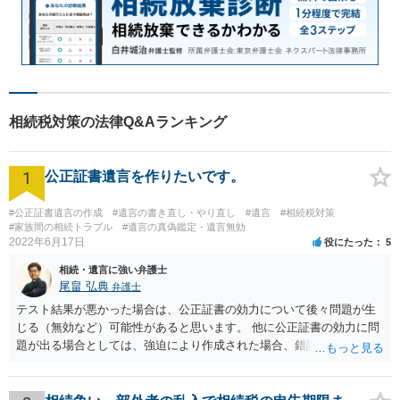
相続税対策の法律Q&Aランキング
1
公正証書遺言を作りたいです。
#公正証書遺言の作成
#遺言の書き直し・やり直し
#遺言
#相続税対策
#家族間の相続トラブル
#遺言の真偽鑑定・遺言無効
2022年6月17日
役にたった
5
相続・遺言に強い弁護士
尾畠 弘典
弁護士
テスト結果が悪かった場合は、公正証書の効力について後々問題が生
じる（無効など）可能性があると思います。 他に公正証書の効力に問
題が出る場合としては、強迫により作成された場合、錯誤（勘違い）
の場合などがあります。 遺言の対象となる財産の多寡などにもよりま
すが、弁護士に作成を依頼する場合は、１０～数十万円程度になるケ
ースが多いと思います。 報酬体系は、弁護士ごとに異なりますので一