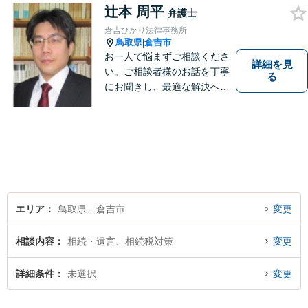
ている方も、お気軽にご相談
辻本 周平
弁護士
ください！【駐車場有】
倉吉ひかり法律事務所
鳥取県
倉吉市
|
お一人で悩まずご相談くださ
詳細を見
い。ご相談者様のお話を丁寧
る
にお聞きし、最適な解決へと
導きます。
エリア
鳥取県、倉吉市
変更
相談内容
相続・遺言、相続税対策
変更
詳細条件
未選択
変更