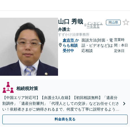
山口 秀哉
岡山県
インタビュ
ーを見る
弁護士
すずかけ法律事務所
営業時
倉吉市
か
面談方法(対面・電
らも相談
話・ビデオなど)は
間：本日
受付中
応相談
定休日
相続税対策
【中国エリア対応可】【弁護士3人在籍】【初回相談無料】「遺産分
割調停」「遺産分割審判」「代理人としての交渉」などお任せくださ
い！依頼者さまがご納得されるまで、何度でも丁寧に説明するよう心
掛けています【土日祝／夜間対応可】【当日／電話相談可】
料金表を見る