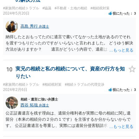
切であるとか、結果においてマイナスを与えたということまではいえ
#家族間の相続トラブル
#協議
#不動産・土地の相続
#相続税対策
ないと思います。 依頼者とのコミュニケーション含む微妙な問題であ
2024年5月20日
役にたった
3
り第三者にはあまりアドバイスしづらい問題であるということはご理
解いただければ幸いです。
高島 秀行
弁護士
納得したとおもってたのに遺言で書いてなかった土地があるのでそれ
を渡すつもりだったのですが いらないと言われました。 どうゆう解決
方法がありますか？ 遺言がどういう内容で、遺産はどれくらいあ
ったのか、遺言に書いていなかった土地の価値 など、詳しい事情が
分からないとあなたの質問に回答することは難しいです。 遺留分
が請求されるのであれば、遺留分は法改正により現金で支払うことに
10
実兄の相続と私の相続について、資産の行方を知
なることから 土地を渡すということで解決しない可能性はありま
りたい
す。 ただ、遺言で書いていない土地は、遺産分割により、相手が
#家族間の相続トラブル
#相続税対策
#相続トラブルの代理交渉
取得することとなる可能性はあります。 弁護士に面談で詳しい事
2024年2月6日
役にたった
3
情を話して相談された方がよいと思います。
相続・遺言に強い弁護士
西谷 拓哉
弁護士
公正証書遺言を残す理由は、遺留分権利者が実際に母の相続に関し遺
留分（本来の相続分の２分の１です）を主張するか分からないからで
す。 公正証書遺言を尊重し、実際には遺留分侵害額請求を行使しない
かもしれません。 遺留分侵害額請求をされないように、あらかじめ遺
留分相当額を分配する遺言を作ることも一つの方法です。