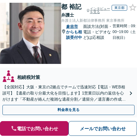
都 裕記
東京都
インタビュー
を見る
弁護士
弁護士法人新都法律事務所 東京事務所
営業時間：09:
倉吉市
面談方法(対面・
からも相
電話・ビデオな
00~19:00（土
談受付中
ど)は応相談
日祝日）
相続税対策
【全国対応】大阪・東京の2拠点でチームで迅速対応【電話・WEB相
談可】【遺産の取り分最大化を目指します】1営業日以内の返信を心
がけます「不動産が絡んだ複雑な遺産分割／遺留分／遺言書の作成・
執行／事業承継など、お任せください」【休日相談あり】
料金表を見る
電話でお問い合わせ
メールでお問い合わせ