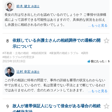
鈴木 健太
弁護士
長女の方は引き出したのを認めているのでしょうか？ ご事情や法律構
成によって請求できる可能性はありますので、具体的な状況をお伝え
し弁護士に相続されるのが良いでしょう。
8
依頼している弁護士さんの相続調停での通帳の開
示について
#不動産・土地の相続
#相続税対策
#家族間の相続トラブル
#調停
#相続トラブルの代理交渉
2023年10月19日
役にたった
5
辻村 幸宏
弁護士
この手の相談に特有の問題で、事件の詳細も審理の状況もわからない
中でお答えしているので、私は普通でない手法とまで断じているわけ
ではありませんので、念のためコメントしておきます。 匿名の弁護士
さんが回答しておられるように、いずれ出さざるを得なくなる書類な
のではないかという視点もありますし、その場合には結局出さなけれ
ば不利益もあります。あるいは、後に虚偽主張をしたと指摘されるリ
9
故人が連帯保証人になって借金がある場合の相続
スクもあります。 ですからそれを提出したことが事件処理として不適
の解決方法