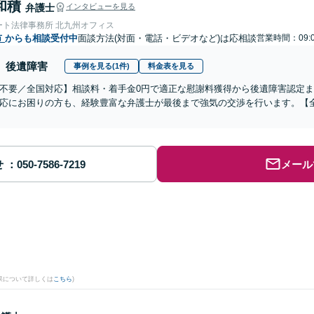
和積
弁護士
インタビューを見る
ート法律事務所 北九州オフィス
市
からも相談受付中
面談方法(対面・電話・ビデオなど)は応相談
営業時間：09:0
後遺障害
事例を見る(1件)
料金表を見る
不要／全国対応】相談料・着手金0円で適正な慰謝料獲得から後遺障害認定
応にお困りの方も、経験豊富な弁護士が最後まで強気の交渉を行います。【全
せ
メール
果について詳しくは
こちら
)