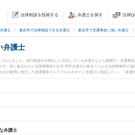
法律相談を投稿する
弁護士を探す
法律Q
弁護士
倉吉市で法律相談できる弁護士
倉吉市で交通事故に強い弁護士
い弁護士
見つかりました。休日面談や分割払いに対応している弁護士なども掲載中。交通事
です。特に倉吉ひかり法律事務所の辻本 周平弁護士や倉吉うつぶき法律事務所の濵
土日や夜間に発生した後遺障害のトラブルを今すぐに弁護士に相談したい』『後遺
相談できる倉吉市内の弁護士に相談予約したい』などでお困りの相談者さんにおす
な弁護士