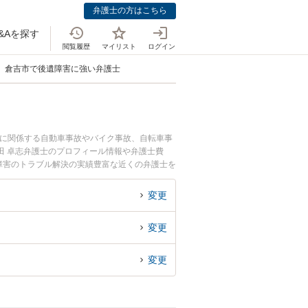
弁護士の方はこちら
&Aを探す
閲覧履歴
マイリスト
ログイン
倉吉市で後遺障害に強い弁護士
故に関係する自動車事故やバイク事故、自転車事
田 卓志弁護士のプロフィール情報や弁護士費
障害のトラブル解決の実績豊富な近くの弁護士を
すめです。
変更
変更
変更