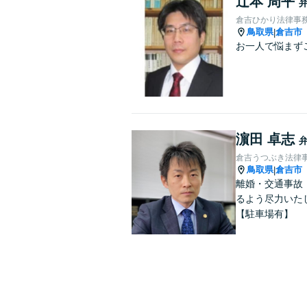
辻本 周平
倉吉ひかり法律事
鳥取県
倉吉市
|
お一人で悩まず
濵田 卓志
倉吉うつぶき法律
鳥取県
倉吉市
|
離婚・交通事故
るよう尽力いた
【駐車場有】