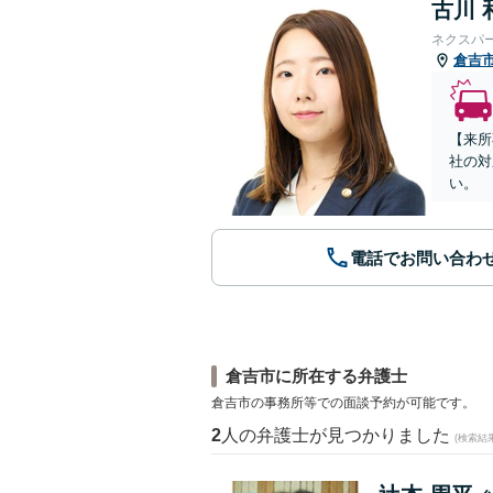
古川 
ネクスパ
倉吉
【来所
社の対
い。
電話でお問い合わ
倉吉市に所在する弁護士
倉吉市の事務所等での面談予約が可能です。
2
人の弁護士が見つかりました
(検索結