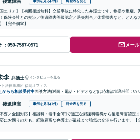
後遺障害
事例を見る(2件)
料金表を見る
国エリア】【初回相談無料】交通事故に特化した弁護士です。物損や重症、死亡
！保険会社との交渉／後遺障害等級認定／過失割合／休業損害など、どんな
】【完全個室】
せ
メール
朱李
弁護士
インタビューを見る
ート法律事務所 福岡オフィス
市
からも相談受付中
面談方法(対面・電話・ビデオなど)は応相談
営業時間：09:0
後遺障害
事例を見る(1件)
料金表を見る
不要／全国対応】相談料・着手金0円で適正な慰謝料獲得から後遺障害認定
応にお困りの方も、経験豊富な弁護士が最後まで強気の交渉を行います。【全