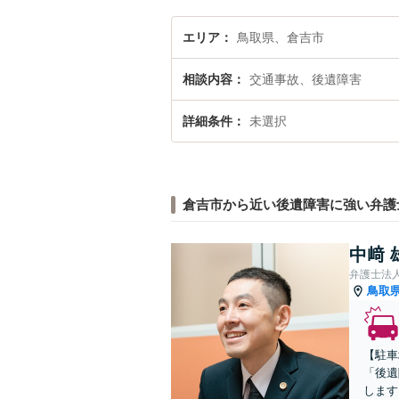
エリア
鳥取県、倉吉市
相談内容
交通事故、後遺障害
詳細条件
未選択
倉吉市から近い後遺障害に強い弁護
中﨑 
弁護士法
鳥取
【駐車
「後遺
します