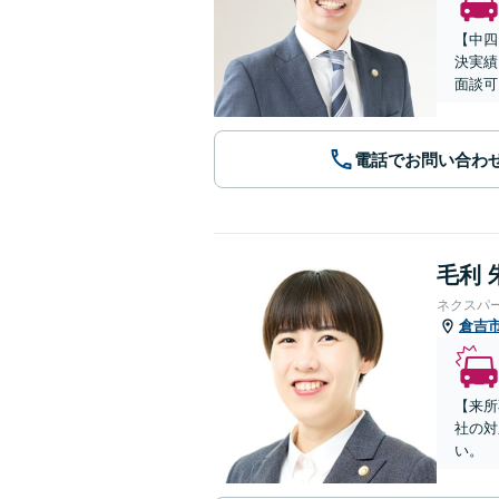
【中四
決実績
面談可
電話でお問い合わ
毛利 
ネクスパ
倉吉
【来所
社の対
い。