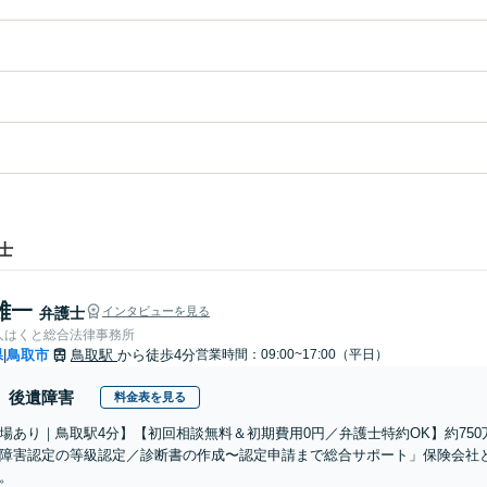
士
雄一
弁護士
インタビューを見る
人はくと総合法律事務所
県
鳥取市
鳥取駅
から徒歩4分
営業時間：09:00~17:00（平日）
|
後遺障害
料金表を見る
場あり｜鳥取駅4分】【初回相談無料＆初期費用0円／弁護士特約OK】約75
障害認定の等級認定／診断書の作成〜認定申請まで総合サポート」保険会社
。