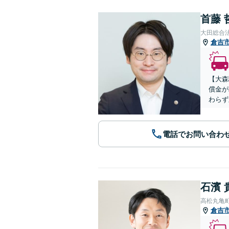
首藤 
大田総合
倉吉
【大森
償金が
わらず
電話でお問い合わ
石濱 
高松丸亀
倉吉