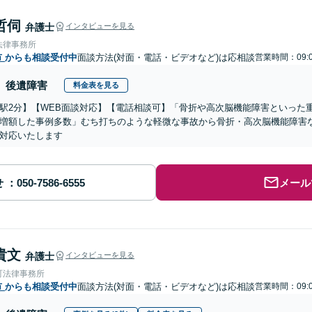
哲伺
弁護士
インタビューを見る
法律事務所
市
からも相談受付中
面談方法(対面・電話・ビデオなど)は応相談
営業時間：09:0
後遺障害
料金表を見る
駅2分】【WEB面談対応】【電話相談可】「骨折や高次脳機能障害といった
増額した事例多数」むち打ちのような軽微な事故から骨折・高次脳機能障害
対応いたします
せ
メール
貴文
弁護士
インタビューを見る
町法律事務所
市
からも相談受付中
面談方法(対面・電話・ビデオなど)は応相談
営業時間：09:0