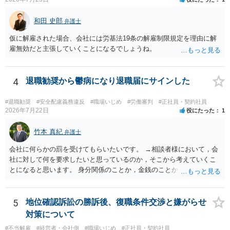
責任（治療費、通院慰謝料、入院費、入院慰謝料、後遺障害慰謝料、
逸失利益等）が認められる可能性が高いと思われます。 また、業務労
和田 史郎
弁護士
災での第三者行為傷害（同僚の不注意等による事故）の場合は、当該
仮に解雇された場合、会社には労基法19条の解雇制限規定を理由に解
第三者の賠償責任も考えられます。 労災で支払われた分は、損害額か
雇無効だと主張していくことになるでしょうね。
ら控除（損益相殺）されますが、それを超えた部分は、会社もしく
は、第三者から支払ってもらうことになります。 会社等との交渉が必
要になると思います（良い会社でしたら、自ら話してくると思います
4
退職勧奨から鬱病になり退職届にサインした
が・・・）。極めて専門的な話ですので、詳細もしくは対応を最寄り
の弁護士にご相談ください。 以上、ご参考まで。
#退職勧奨
#安全配慮義務違反
#職場いじめ
#労働審判
#正社員・契約社員
2026年7月22日
役にたった
1
竹本 真紀
弁護士
会社に何らかの罰を受けてもらいたいです。 →相談者様において，会
社に対して何を要求したいと思っているのか，そこから考えていくこ
とになると思います。 身分関係のことか，金銭のことか，会社自体に
対するものか… その点もまだ判然とされていない，どうしてらよいか
わからない，そういう状態なのであれば，その点を検討していくこと
から始めるのがよいと思います。
5
地位確認訴訟の勝訴後、復職条件交渉と嫌がらせ
対策について
#不当解雇
#経営者・会社側
#職場いじめ
#正社員・契約社員