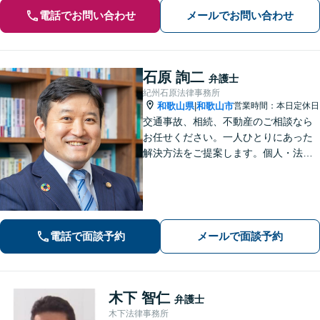
電話でお問い合わせ
メールでお問い合わせ
石原 詢二
弁護士
紀州石原法律事務所
和歌山県
和歌山市
営業時間：本日定休日
|
交通事故、相続、不動産のご相談なら
お任せください。一人ひとりにあった
解決方法をご提案します。個人・法人
問わず、お困りの方は弁護士にお気軽
にご相談ください。
電話で面談予約
メールで面談予約
木下 智仁
弁護士
木下法律事務所