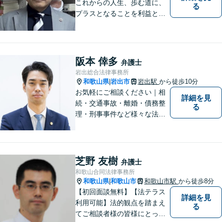
これからの人生、歩む道に、
る
プラスとなることを利益と考
え、相談者の人生を背負って
活動してまいります。和歌山
はもちろん、関西・関東から
ご相談いただくこともありま
阪本 倖多
弁護士
す。
岩出総合法律事務所
和歌山県
岩出市
岩出駅
から徒歩10分
|
お気軽にご相談ください｜相
詳細を見
続・交通事故・離婚・債務整
る
理・刑事事件など様々な法律
問題に対応｜相続、交通事
故、不貞問題については初回3
0分無料相談あり｜夜間・休
日・オンライン相談OK（要予
芝野 友樹
弁護士
約）｜丁寧な報告とスピード
和歌山合同法律事務所
対応で安心をお届けします
和歌山県
和歌山市
和歌山市駅
から徒歩8分
|
【初回面談無料】【法テラス
詳細を見
利用可能】法的観点を踏まえ
る
てご相談者様の皆様にとって