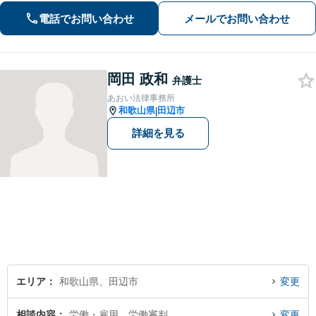
交渉の豊富な経験を活かし、賠償金の
電話でお問い合わせ
メールでお問い合わせ
増額を目指します【相続問題】不動産
鑑定士等と連携し、最良の相続実現に
向けサポート
岡田 政和
弁護士
あおい法律事務所
和歌山県
田辺市
|
詳細を見る
エリア
和歌山県、田辺市
変更
相談内容
労働・雇用、労働審判
変更