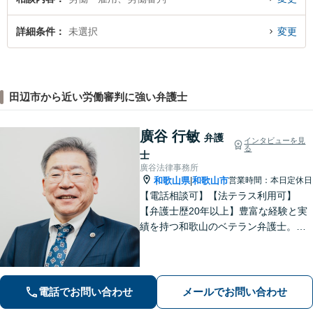
詳細条件
未選択
変更
田辺市から近い労働審判に強い弁護士
廣谷 行敏
弁護
インタビューを見
る
士
廣谷法律事務所
和歌山県
和歌山市
営業時間：本日定休日
|
【電話相談可】【法テラス利用可】
【弁護士歴20年以上】豊富な経験と実
績を持つ和歌山のベテラン弁護士。
【相続・遺言】他士業との連携でスピ
ーディーに解決【離婚・男女問題】女
性弁護士も在籍。DV／モラハラ・お子
さまの問題も親身に取り組む【夜間・
電話でお問い合わせ
メールでお問い合わせ
休日面談可】