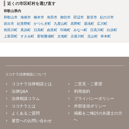
近くの市区町村を選び直す
和歌山県内
和歌山市
海南市
橋本市
有田市
御坊市
田辺市
新宮市
紀の川市
岩出市
紀美野町
かつらぎ町
九度山町
高野町
湯浅町
広川町
有田川町
美浜町
日高町
由良町
印南町
みなべ町
日高川町
白浜町
上富田町
すさみ町
那智勝浦町
太地町
古座川町
北山村
串本町
ココナラ法律相談について
ココナラ法律相談とは
ご意見・ご要望
法律Q&A
利用規約
法律相談コラム
プライバシーポリシー
ココナラとは
外部送信ポリシー
よくあるご質問
掲載をご検討の弁護士の方
へ
運営へのお問い合わせ