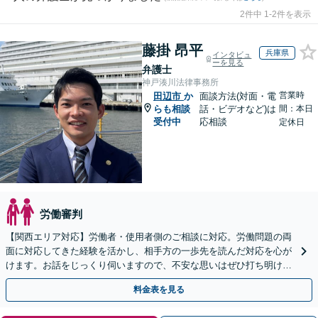
2件中 1-2件を表示
藤掛 昂平
兵庫県
インタビュ
ーを見る
弁護士
神戸湊川法律事務所
営業時
田辺市
か
面談方法(対面・電
らも相談
話・ビデオなど)は
間：本日
受付中
応相談
定休日
労働審判
【関西エリア対応】労働者・使用者側のご相談に対応。労働問題の両
面に対応してきた経験を活かし、相手方の一歩先を読んだ対応を心が
けます。お話をじっくり伺いますので、不安な思いはぜひ打ち明けて
ください【夜間・休日相談可（要予約）】
料金表を見る