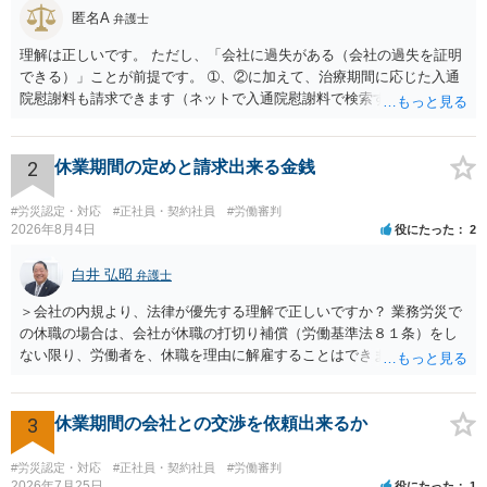
匿名A
弁護士
理解は正しいです。 ただし、「会社に過失がある（会社の過失を証明
できる）」ことが前提です。 ➀、②に加えて、治療期間に応じた入通
院慰謝料も請求できます（ネットで入通院慰謝料で検索すると詳しい
説明が出てきます）。 さらに、後遺症が残れば、後遺障害逸失利益と
後遺障害慰謝料も請求できます。これらは後遺障害の等級、あなたの
収入、年齢等で大きく変わりますので一般的にいくらとは言えませ
2
休業期間の定めと請求出来る金銭
ん。 弁護士に依頼する費用はそれぞれの弁護士で異なるので個別に聞
いてみるしかありませんが、旧日弁連規準を使った着手金・成功報酬
#労災認定・対応
#正社員・契約社員
#労働審判
方式と着手金ゼロまたは少額で成功報酬大目の方式のどちらかが多い
2026年8月4日
役にたった
2
と思います（個々の弁護士次第なので一般化はできません）。 早めに
弁護士に直接面談で相談されることをお勧めします。
白井 弘昭
弁護士
＞会社の内規より、法律が優先する理解で正しいですか？ 業務労災で
の休職の場合は、会社が休職の打切り補償（労働基準法８１条）をし
ない限り、労働者を、休職を理由に解雇することはできません（労働
基準法19条）。 会社の就業規則にて定められている休職期間及び休職
期間満了による退職は、業務労災への適用はありませんので、ご安心
ください。 仮に会社が打切り補償をせずに解雇した場合は、不当解雇
3
休業期間の会社との交渉を依頼出来るか
に当たります。 ＞労災の休業補償と、所得補償保険の保険金とは別
に、受け取れる金銭はありますでしょうか？ 業務労災の場合は、会社
#労災認定・対応
#正社員・契約社員
#労働審判
の安全配慮義務違反が認められると解されますので、会社の損害賠償
2026年7月25日
役にたった
1