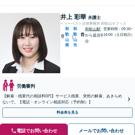
井上 彩華
弁護士
ベリーベスト法律事務所 和歌山オフィス
和
和
和歌山駅
営業時間：09:30~
歌
歌
18:00（土日祝日）
から徒歩9
|
山
山
分
県
市
労働審判
【解雇・残業代の相談料0円】サービス残業、突然の解雇、あきらめ
ないで。【電話・オンライン相談対応（予約制）】
料金表を見る
電話でお問い合わせ
メールでお問い合わせ