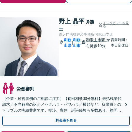
野上 晶平
弁護
インタビューを見
る
士
虎ノ門法律経済事務所 和歌山支店
和歌山市駅
か
営業時間：
和歌
和歌
|
山県
山市
本日定休日
ら徒歩10分
労働審判
【企業・経営者側のご相談に注力】【初回相談30分無料】未払残業代
請求／不当解雇の訴え／セクハラ・パワハラ／横領など、従業員との
トラブルの実績豊富です。交渉、審判、訴訟経験も多数あり。顧問契
約もお任せください【和歌山市駅５分】【Web相談可】
料金表を見る