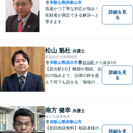
和歌山県
和歌山市
|
迅速かつ丁寧な対応が強み！
詳細を見
依頼者が満足できる解決へと
る
導きます
松山 魁杜
弁護士
那賀総合法律事務所
和歌山県
岩出市
岩出駅
から徒歩1分
|
【岩出駅1分】離婚や相続、会
詳細を見
社の悩みまで。法律の枠を超
る
えて何でも話せる「地域のか
かりつけ弁護士」として、一
歩前へ進む安心を。一つひと
つのご縁を大切に、紀の川市
育ちの私が丁寧にサポートし
南方 健幸
弁護士
ます。【丁寧なヒアリング】
南方法律事務所
【休日や夜間相談も柔軟に対
和歌山県
和歌山市
|
応】
【初回相談無料】相談者様の
詳細を見