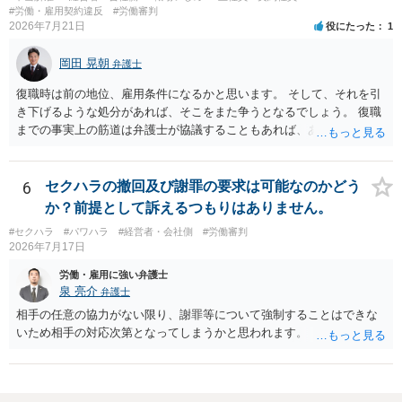
#労働・雇用契約違反
#労働審判
2026年7月21日
役にたった
1
岡田 晃朝
弁護士
復職時は前の地位、雇用条件になるかと思います。 そして、それを引
き下げるような処分があれば、そこをまた争うとなるでしょう。 復職
までの事実上の筋道は弁護士が協議することもあれば、あなたがご自
身で協議することもあります。 たいていは、訴訟判決までの依頼でし
ょうから、別途費用が発生することもありますが、出勤日時の設定く
らいならサービスでしてくれるかもしれません。
6
セクハラの撤回及び謝罪の要求は可能なのかどう
か？前提として訴えるつもりはありません。
#セクハラ
#パワハラ
#経営者・会社側
#労働審判
2026年7月17日
労働・雇用に強い弁護士
泉 亮介
弁護士
相手の任意の協力がない限り、謝罪等について強制することはできな
いため相手の対応次第となってしまうかと思われます。