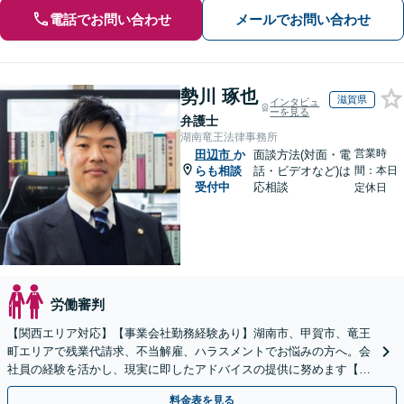
電話でお問い合わせ
メールでお問い合わせ
勢川 琢也
滋賀県
インタビュ
ーを見る
弁護士
湖南竜王法律事務所
営業時
田辺市
か
面談方法(対面・電
らも相談
話・ビデオなど)は
間：本日
受付中
応相談
定休日
労働審判
【関西エリア対応】【事業会社勤務経験あり】湖南市、甲賀市、竜王
町エリアで残業代請求、不当解雇、ハラスメントでお悩みの方へ。会
社員の経験を活かし、現実に即したアドバイスの提供に努めます【労
使双方に対応】【Web面談OK】
料金表を見る