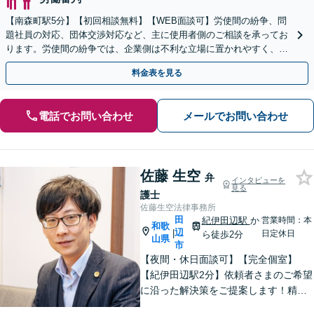
【南森町駅5分】【初回相談無料】【WEB面談可】労使間の紛争、問
題社員の対応、団体交渉対応など、主に使用者側のご相談を承ってお
ります。労使間の紛争では、企業側は不利な立場に置かれやすく、適
切な対応が必要です。お早めに弁護士にご相談ください。
料金表を見る
電話でお問い合わせ
メールでお問い合わせ
佐藤 生空
弁
インタビューを
見る
護士
佐藤生空法律事務所
田
紀伊田辺駅
か
営業時間：本
和歌
辺
|
日定休日
ら徒歩2分
山県
市
【夜間・休日面談可】【完全個室】
【紀伊田辺駅2分】依頼者さまのご希望
に沿った解決策をご提案します！精神
面への配慮も大切に【交通事故】示談