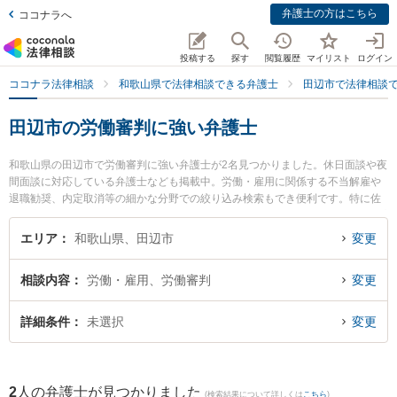
弁護士の方はこちら
ココナラへ
投稿する
探す
閲覧履歴
マイリスト
ログイン
ココナラ法律相談
和歌山県で法律相談できる弁護士
田辺市で法律相談
田辺市の労働審判に強い弁護士
和歌山県の田辺市で労働審判に強い弁護士が2名見つかりました。休日面談や夜
間面談に対応している弁護士なども掲載中。労働・雇用に関係する不当解雇や
退職勧奨、内定取消等の細かな分野での絞り込み検索もでき便利です。特に佐
藤生空法律事務所の佐藤 生空弁護士やあおい法律事務所の岡田 政和弁護士のプ
ロフィール情報や弁護士費用、強みなどが注目されています。『田辺市で土日
エリア
和歌山県、田辺市
変更
や夜間に発生した労働審判のトラブルを今すぐに弁護士に相談したい』『労働
審判のトラブル解決の実績豊富な近くの弁護士を検索したい』『初回相談無料
相談内容
労働・雇用、労働審判
変更
で労働審判を法律相談できる田辺市内の弁護士に相談予約したい』などでお困
りの相談者さんにおすすめです。
詳細条件
未選択
変更
2
人の弁護士が見つかりました
(検索結果について詳しくは
こちら
)