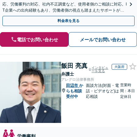
応、労働審判の対応、社内不正調査など、使用者側のご相談に対応。I
T企業への出向経験もあり、労働者側の視点も踏まえたサポートが可
能です。お気軽にご相談ください。【夜間・土日相談可】
料金表を見る
電話でお問い合わせ
メールでお問い合わせ
飯田 亮真
大阪府
インタビュ
ーを見る
弁護士
アレグロ法律事務所
営業時
田辺市
か
面談方法(対面・電
らも相談
話・ビデオなど)は
間：本日
受付中
応相談
定休日
労働審判