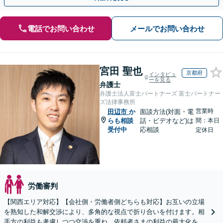
電話でお問い合わせ
メールでお問い合わせ
宮田 聖也
京都府
インタビュ
ーを見る
弁護士
弁護士法人富士パートナーズ 富士パートナー
ズ法律事務所
営業時
田辺市
か
面談方法(対面・電
らも相談
話・ビデオなど)は
間：本日
受付中
応相談
定休日
労働審判
【関西エリア対応】【会社側・労働者側どちらも対応】お互いの立場
を熟知した和解交渉により、多角的な視点で折り合いを付けます。相
手方の利益も考慮しつつ交渉を重ね、依頼者さまの利益の最大化を目