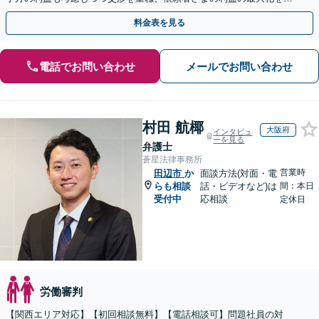
指す「不当解雇／労災の損害賠償請求／未払い残業代請求」
料金表を見る
電話でお問い合わせ
メールでお問い合わせ
村田 航椰
大阪府
インタビュ
ーを見る
弁護士
蒼星法律事務所
営業時
田辺市
か
面談方法(対面・電
らも相談
話・ビデオなど)は
間：本日
受付中
応相談
定休日
労働審判
【関西エリア対応】【初回相談無料】【電話相談可】問題社員の対