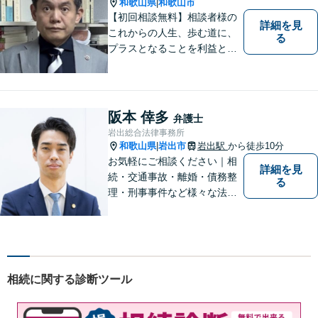
【休日や夜間相談も柔軟に対
和歌山県
和歌山市
|
応】
【初回相談無料】相談者様の
詳細を見
これからの人生、歩む道に、
る
プラスとなることを利益と考
え、相談者の人生を背負って
活動してまいります。和歌山
はもちろん、関西・関東から
ご相談いただくこともありま
阪本 倖多
弁護士
す。
岩出総合法律事務所
和歌山県
岩出市
岩出駅
から徒歩10分
|
お気軽にご相談ください｜相
詳細を見
続・交通事故・離婚・債務整
る
理・刑事事件など様々な法律
問題に対応｜相続、交通事
故、不貞問題については初回3
0分無料相談あり｜夜間・休
日・オンライン相談OK（要予
約）｜丁寧な報告とスピード
相続に関する診断ツール
対応で安心をお届けします