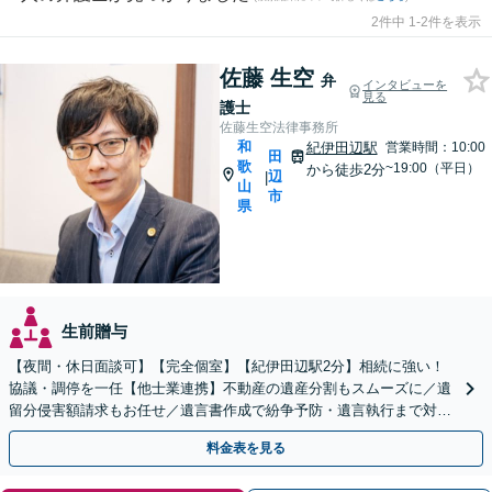
2件中 1-2件を表示
佐藤 生空
弁
インタビューを
見る
護士
佐藤生空法律事務所
和
紀伊田辺駅
営業時間：10:00
田
歌
~19:00（平日）
から徒歩2分
辺
|
山
市
県
生前贈与
【夜間・休日面談可】【完全個室】【紀伊田辺駅2分】相続に強い！
協議・調停を一任【他士業連携】不動産の遺産分割もスムーズに／遺
留分侵害額請求もお任せ／遺言書作成で紛争予防・遺言執行まで対応
／精神面のサポートも心がけ、依頼者さまの利益獲得へ尽力
料金表を見る