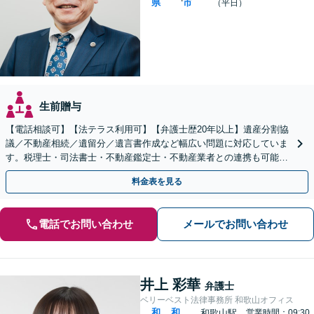
県
市
（平日）
生前贈与
【電話相談可】【法テラス利用可】【弁護士歴20年以上】遺産分割協
議／不動産相続／遺留分／遺言書作成など幅広い問題に対応していま
す。税理士・司法書士・不動産鑑定士・不動産業者との連携も可能。
生前対策をお考えの方はお早めにご相談ください
料金表を見る
電話でお問い合わせ
メールでお問い合わせ
井上 彩華
弁護士
ベリーベスト法律事務所 和歌山オフィス
和
和
和歌山駅
営業時間：09:30