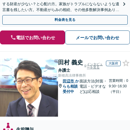
する財産が少ない？と心配の方。家族がトラブルにならないような遺
言書を残したい方。不動産がらみの相続、その他多数解決事例あり。
親身に対応します【夜間・休日面談】【初回相談無料】
料金表を見る
電話でお問い合わせ
メールでお問い合わせ
田村 義史
大阪府
インタビュ
ーを見る
弁護士
新穂高法律事務所
営業時間：0
田辺市
か
面談方法(対面・
らも相談
電話・ビデオな
9:30~16:30
受付中
ど)は応相談
（平日）
生前贈与