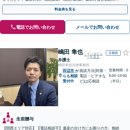
登記など【休日・夜間面談可】【分割払い対応】
料金表を見る
電話でお問い合わせ
メールでお問い合わせ
嶋田 隼也
京都府
インタビュ
ーを見る
弁護士
嶋田隼也法律事務所
営業時間：0
田辺市
か
面談方法(対面・
らも相談
電話・ビデオな
9:00~19:00
受付中
ど)は応相談
（平日）
生前贈与
【関西エリア対応】【電話相談可】遺産の分け方にお困りの方。相続