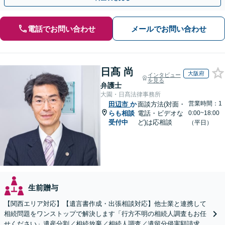
電話でお問い合わせ
メールでお問い合わせ
日髙 尚
大阪府
インタビュー
を見る
弁護士
大園・日髙法律事務所
営業時間：1
田辺市
か
面談方法(対面・
らも相談
電話・ビデオな
0:00~18:00
受付中
ど)は応相談
（平日）
生前贈与
【関西エリア対応】【遺言書作成・出張相談対応】他士業と連携して
相続問題をワンストップで解決します「行方不明の相続人調査もお任
せください」遺産分割／相続放棄／相続人調査／遺留分侵害額請求／