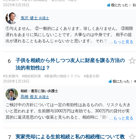
2025年3月26日
役にたった
11
ついて説明した上で、適切な文言についてご相談してみてはいかがで
しょうか。
鬼沢 健士
弁護士
①与えません。 ②一般的によくあります。珍しくありません。 ③期限
遅れをあまりに気にしないことです。大事なのは中身です。 相手の提
出が遅れることもあるんじゃないかと思います。 それでもあなた有利
にはなりません。
6
子供を相続から外しつつ友人に財産を譲る方法の
法的有効性は？
#生前贈与
#相続税対策
#家族間の相続トラブル
#遺産分割
2026年1月19日
役にたった
4
相続・遺言に強い弁護士
髙橋 俊太
弁護士
ご検討中の方針については一定の有効性はあるものの、リスクも大き
いと思われます。生前贈与1000万円は有効でも、300万円の貸付が実
質的に返済意思のない仮装と見られると、相続時に「贈与」と評価さ
れ、子から遺留分侵害額請求を受ける可能性があります。 その他の方
法として考えられるものとしては、 ①信託（家族信託・目的信託） 財
産を信託口に移し、受託者（信頼できる友人や専門職）に管理させ、
7
実家売却による生前相続と私の相続権について教