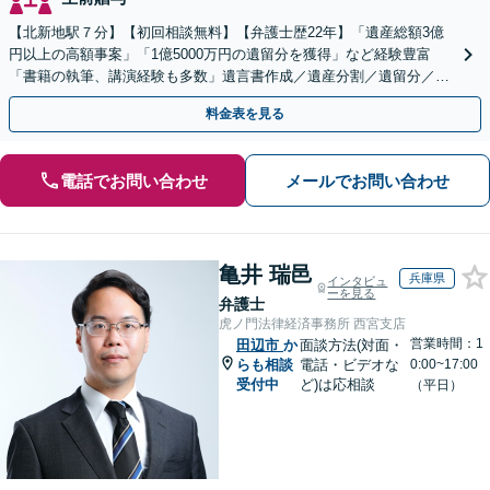
【北新地駅７分】【初回相談無料】【弁護士歴22年】「遺産総額3億
円以上の高額事案」「1億5000万円の遺留分を獲得」など経験豊富
「書籍の執筆、講演経験も多数」遺言書作成／遺産分割／遺留分／相
続放棄など【休日・夜間面談可】【完全個室対応】
料金表を見る
電話でお問い合わせ
メールでお問い合わせ
亀井 瑞邑
兵庫県
インタビュ
ーを見る
弁護士
虎ノ門法律経済事務所 西宮支店
営業時間：1
田辺市
か
面談方法(対面・
らも相談
電話・ビデオな
0:00~17:00
受付中
ど)は応相談
（平日）