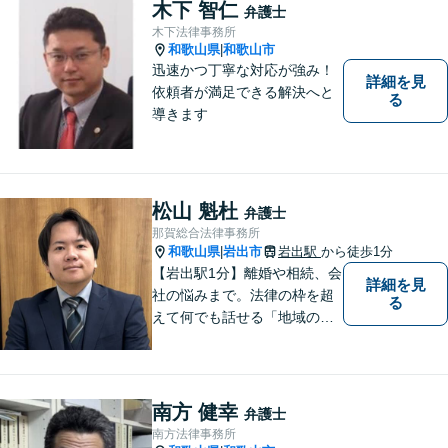
木下 智仁
弁護士
木下法律事務所
和歌山県
和歌山市
|
迅速かつ丁寧な対応が強み！
詳細を見
依頼者が満足できる解決へと
る
導きます
松山 魁杜
弁護士
那賀総合法律事務所
和歌山県
岩出市
岩出駅
から徒歩1分
|
【岩出駅1分】離婚や相続、会
詳細を見
社の悩みまで。法律の枠を超
る
えて何でも話せる「地域のか
かりつけ弁護士」として、一
歩前へ進む安心を。一つひと
つのご縁を大切に、紀の川市
育ちの私が丁寧にサポートし
南方 健幸
弁護士
ます。【丁寧なヒアリング】
南方法律事務所