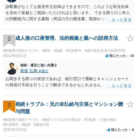
診断書がなくても後見申立自体はできますので、このような状況自体
を含めて家裁とご相談いただければと思います。 できる限りのご本人
の判断能力に関する書類（周辺の方の陳述書、医師からの聴取書等）
を整え、家裁の鑑定を経る前提で鑑定費用の予納金を用意し、申立て
をしていただければそこから先は進むのではないかと存じます。 ま
た、Aさんの意向を酌みすぎるあまりに後見申立ができない状況にして
2
成人後の口座管理、法的根拠と親への説得方法
いる施設の問題もありますので、当該地域の地域包括支援センターに
ご相談されるのもひとつの方法です。
#家族間の相続トラブル
#調停
#協議
#生前贈与
#成年後見(生前の財産管理)
2022年6月1日
役にたった
16
相続・遺言に強い弁護士
尾畠 弘典
弁護士
お聞きする限りの状況であれば、銀行窓口で通帳とキャッシュカード
の再発行手続を行うことで解決できるかもしれません。
3
相続トラブル：兄の未払給与主張とマンション贈
与問題
#家族間の相続トラブル
#相続トラブルの代理交渉
#不動産・土地の相続
#生前贈与
#協議
#遺産分割
2025年2月5日
役にたった
6