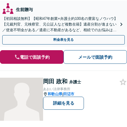
生前贈与
【初回相談無料】【昭和47年創業×弁護士約100名の豊富なノウハウ】
【元裁判官、元検察官、元公証人など複数在籍】遺産分割が進まない
／使途不明金がある／遺産に不動産があるなど、相続でのお悩みはご
相談ください【他士業連携で登記・税も対応】
料金表を見る
電話で面談予約
メールで面談予約
岡田 政和
弁護士
あおい法律事務所
和歌山県
田辺市
|
詳細を見る