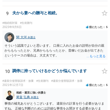
着手金は、前の弁護士が倒れるまでにやった仕事に応じて清算する義
務があると思います。 倒れた弁護士が所属する弁護士会に相談さ
れた方がよいと思います。 倒れた弁護士は脳梗塞で倒れたようで
9
夫から妻への贈与と相続。
すが、 判断能力があり、復代理を倒れた弁護士の判断で復代理を
選任したのか 即ち、復代理人の選任は有効なのかという問題もあ
#相続税対策
#生前贈与
ると思います。
2023年9月6日
役にたった
5
関 大河
弁護士
そういう認識でよいと思います。 口座に入れたお金の説明が自分の親
からもらったとか、兄弟からもらったとか、昔稼いだお金が出てきた
というケースの場合は、大丈夫です。
10
調停に持っていけるかどうか悩んでいます
#遺留分侵害額請求・放棄
#生前贈与
#遺留分侵害額請求・放棄
2021年12月7日
役にたった
5
相続・遺言に強い弁護士
尾畠 弘典
弁護士
事情の補充ありがとうございます。 遺留分の計算を行う必要がありま
すね。 正確な判断のためには詳細な事情をお聞きする必要がありま