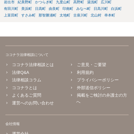
岩出市
紀美野町
かつらぎ町
九度山町
高野町
湯浅町
広川町
有田川町
美浜町
日高町
由良町
印南町
みなべ町
日高川町
白浜町
上富田町
すさみ町
那智勝浦町
太地町
古座川町
北山村
串本町
ココナラ法律相談について
ココナラ法律相談とは
ご意見・ご要望
法律Q&A
利用規約
法律相談コラム
プライバシーポリシー
ココナラとは
外部送信ポリシー
よくあるご質問
掲載をご検討の弁護士の方
へ
運営へのお問い合わせ
会社情報
運営会社