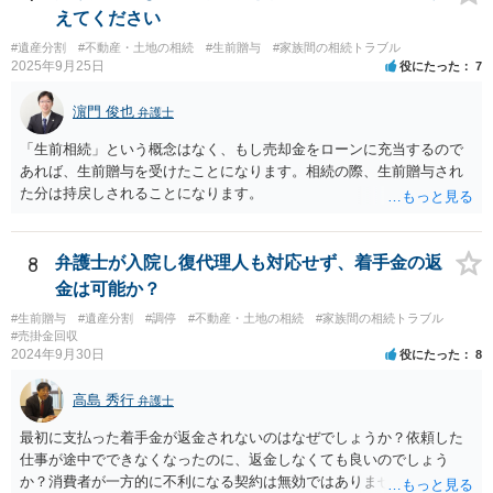
・生存中はあなたの生活費・介護費に優先充当 ・残余を友人や慈善団
えてください
体へ と使途を厳格に指定。相続ではなく信託帰属になるため、子の関
#遺産分割
#不動産・土地の相続
#生前贈与
#家族間の相続トラブル
与を大きく排除できます。 ②遺言＋生命保険の組合せ 生活資金は手元
2025年9月25日
役にたった
7
に残し、余剰資金で受取人を友人・団体にした保険を活用。保険金は
相続財産とは別枠で、遺留分対策にも有効と思われます。 ③負担付死
濵門 俊也
弁護士
因贈与 「介護・見守り等を条件に、死亡時に財産を渡す」契約。条件
不履行なら無効にでき、老後の安心を担保できます。 ④ 寄附予約＋解
「生前相続」という概念はなく、もし売却金をローンに充当するので
除条件 慈善団体への寄附を予約しつつ、資金不足時は解除できる条項
あれば、生前贈与を受けたことになります。相続の際、生前贈与され
を設定。 などがあり得るかと思われます。
た分は持戻しされることになります。
8
弁護士が入院し復代理人も対応せず、着手金の返
金は可能か？
#生前贈与
#遺産分割
#調停
#不動産・土地の相続
#家族間の相続トラブル
#売掛金回収
2024年9月30日
役にたった
8
高島 秀行
弁護士
最初に支払った着手金が返金されないのはなぜでしょうか？依頼した
仕事が途中でできなくなったのに、返金しなくても良いのでしょう
か？消費者が一方的に不利になる契約は無効ではありませんか？