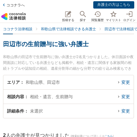
弁護士の方はこちら
ココナラへ
投稿する
探す
閲覧履歴
マイリスト
ログイン
ココナラ法律相談
和歌山県で法律相談できる弁護士
田辺市で法律相談
田辺市の生前贈与に強い弁護士
和歌山県の田辺市で生前贈与に強い弁護士が2名見つかりました。休日面談や夜
間面談に対応している弁護士なども掲載中。相続・遺言に関係する家族間の相
続トラブルや認知症の相続、遺産分割等の細かな分野での絞り込み検索もでき
便利です。特に佐藤生空法律事務所の佐藤 生空弁護士やあおい法律事務所の岡
田 政和弁護士のプロフィール情報や弁護士費用、強みなどが注目されていま
エリア
和歌山県、田辺市
変更
す。『田辺市で土日や夜間に発生した生前贈与のトラブルを今すぐに弁護士に
相談したい』『生前贈与のトラブル解決の実績豊富な近くの弁護士を検索した
相談内容
相続・遺言、生前贈与
変更
い』『初回相談無料で生前贈与を法律相談できる田辺市内の弁護士に相談予約
したい』などでお困りの相談者さんにおすすめです。
詳細条件
未選択
変更
2
人の弁護士が見つかりました
(検索結果について詳しくは
こちら
)