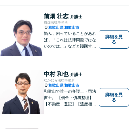
でのご相談が、有利で納得し
た解決につながります。
前畑 壮志
弁護士
前畑法律事務所
和歌山県
和歌山市
|
悩み，困っていることがあれ
詳細を見
ば，「これは法律問題ではな
る
いのでは…」などと躊躇する
ことなく，「まずは相談して
みよう」と法律相談にお越し
いただける事務所を目指して
おります。弁護士前畑壮志は
中村 和也
弁護士
全力で，最善の答えを探せる
なかむら法律事務所
ようお手伝いいたします。
和歌山県
和歌山市
|
和歌山で唯一の弁護士・司法
詳細を見
書士。 【借金・債務整理】
る
【不動産・登記】【遺産相
続】【離婚】を得意とする事
務所です。 初回の相談無料。
土曜日曜祝日も予約可。