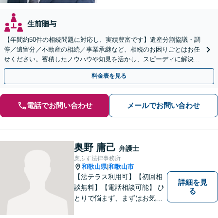
生前贈与
【年間約50件の相続問題に対応し、実績豊富です】遺産分割協議・調
停／遺留分／不動産の相続／事業承継など、相続のお困りごとはお任
せください。蓄積したノウハウや知見を活かし、スピーディに解決を
目指します【初回相談30分無料】【和歌山市駅５分】
料金表を見る
電話でお問い合わせ
メールでお問い合わせ
奥野 庸己
弁護士
虎ふす法律事務所
和歌山県
和歌山市
|
【法テラス利用可】【初回相
詳細を見
談無料】【電話相談可能】 ひ
る
とりで悩まず、まずはお気軽
にご相談ください。 早い段階