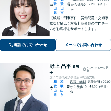
歌
歌
~21:00（平日）
から徒歩9
|
山
山
分
県
市
【離婚・刑事事件・労働問題・交通事
故など幅広く対応】各分野の専門チー
ムがお客様をサポートします。
電話でお問い合わせ
メールでお問い合わせ
野上 晶平
弁護
インタビューを見
る
士
虎ノ門法律経済事務所 和歌山支店
和
和
和歌山市駅
営業時間：09:00
歌
歌
~18:00（平日）
から徒歩10
|
山
山
分
県
市