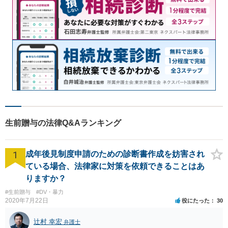
生前贈与の法律Q&Aランキング
1
成年後見制度申請のための診断書作成を妨害され
ている場合、法律家に対策を依頼できることはあ
りますか？
#生前贈与
#DV・暴力
2020年7月22日
役にたった
30
辻村 幸宏
弁護士