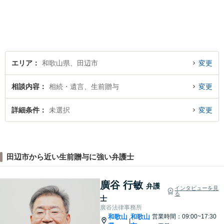
エリア
和歌山県、田辺市
変更
相談内容
相続・遺言、生前贈与
変更
詳細条件
未選択
変更
田辺市から近い生前贈与に強い弁護士
廣谷 行敏
弁護
インタビューを見
る
士
廣谷法律事務所
和歌山
和歌山
営業時間：09:00~17:30
|