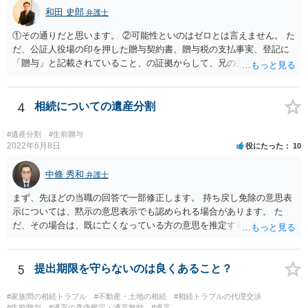
和田 史郎
弁護士
①その通りだと思います。 ②可能性といのはゼロとは言えません。 た
だ、公証人役場の印を押した贈与契約書、贈与税の支払事実、登記に
「贈与」と記載されていること、の証拠からして、兄の主張は通らな
いようには思います。 ③④その通りだと思います。 話し合いで折り合
わなければ、遺産分割調停を申し立てて進めるのがベターのような気
がしますね。
4
相続についての遺産分割
#遺産分割
#生前贈与
2022年6月8日
役にたった
10
中條 秀和
弁護士
まず、先ほどの当職の回答で一部修正します。 持ち戻し免除の意思表
示については、黙示の意思表示でも認められる場合があります。 た
だ、その場合は、既に亡くなっている方の意思を推定することになり
ますので、なかなか立証のハードルは高いと思われます。それゆえ、
持ち戻し免除の意思表示は書面で明確にしておいていただくべきとい
う結論は変わりません。 誤解を与えるような回答でした。失礼しまし
5
提出期限を守らないのは良くあること？
た。 文言については、「〇〇に対する生前贈与による特別受益の持ち
戻しをすべて免除する」というのがオーソドックスなものですが、ご
#家族間の相続トラブル
#不動産・土地の相続
#相続トラブルの代理交渉
心配ならば、弁護士のところに行って、特別受益となりそうな贈与に
#生前贈与
#遺言の真偽鑑定・遺言無効
#遺言