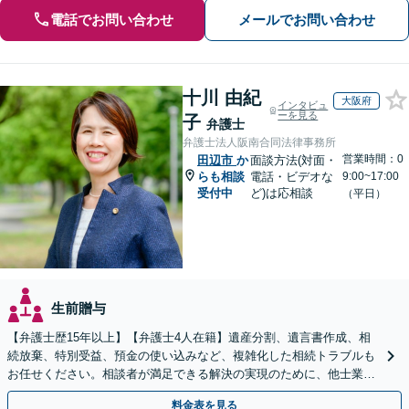
電話でお問い合わせ
メールでお問い合わせ
十川 由紀
大阪府
インタビュ
ーを見る
子
弁護士
弁護士法人阪南合同法律事務所
営業時間：0
田辺市
か
面談方法(対面・
らも相談
電話・ビデオな
9:00~17:00
受付中
ど)は応相談
（平日）
生前贈与
【弁護士歴15年以上】【弁護士4人在籍】遺産分割、遺言書作成、相
続放棄、特別受益、預金の使い込みなど、複雑化した相続トラブルも
お任せください。相談者が満足できる解決の実現のために、他士業と
連携し最善を尽くします【完全個室】
料金表を見る