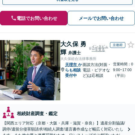
電話でお問い合わせ
メールでお問い合わせ
大久保 勇
京都府
インタビュ
ーを見る
輝
弁護士
大久保総合法律事務所
営業時間：0
天理市
か
面談方法(対面・
らも相談
電話・ビデオな
9:00~17:00
受付中
ど)は応相談
（平日）
相続財産調査・鑑定
【関西エリア対応（京都・大阪・兵庫・滋賀・奈良）】遺産分割協議/
調停/遺留分侵害額請求/相続人調査/遺言書作成など幅広く対応いたし