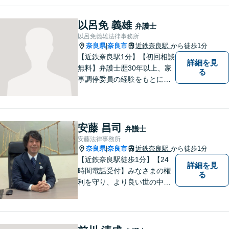
弁護士をお探しの方は、まず
はお気軽にご相談ください。
以呂免 義雄
弁護士
【初回相談料60分5,500円】
以呂免義雄法律事務所
【分かりやすい説明】
奈良県
奈良市
近鉄奈良駅
から徒歩1分
|
【近鉄奈良駅1分】【初回相談
詳細を見
無料】弁護士歴30年以上、家
る
事調停委員の経験をもとに複
雑な相続問題も依頼者様の状
況に合わせ、適切なアドバイ
スをご提供いたします。相続
発生前のご相談も受け付けて
安藤 昌司
弁護士
おります。【電話相談可】
安藤法律事務所
奈良県
奈良市
近鉄奈良駅
から徒歩1分
|
【近鉄奈良駅徒歩1分】【24
詳細を見
時間電話受付】みなさまの権
る
利を守り、より良い世の中に
していくことに全力を尽くし
ます。金銭問題／男女問題／
交通事故／刑事事件に注力し
ています。法律トラブルでお