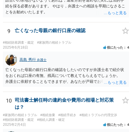
話合いの余地がないようであれば，遺産分割を進めるためには法的手
続を採る必要があります。 やはり，弁護士への相談を早期になさるこ
とをお勧めいたします。
9
亡くなった母親の銀行口座の確認
#相続財産調査・鑑定
#家族間の相続トラブル
2025年6月18日
役にたった
4
高島 秀行
弁護士
亡くなった母親の銀行口座の確認をしたいのですが弁護士名で紹介状
をおくれば口座の有無、残高について教えてもらえるでしょうか。
弁護士に依頼することもできますが、あなたが戸籍でお母さんの相続
人であり、相続人本人であることなどを証明すれば、口座の有無や残
高は教えてくれると思います。 自分ではよくわからないということ
であれば、弁護士に相談し依頼されたら良いと思います。
10
司法書士解任時の違約金や費用の相場と対応策
は？
#家族間の相続トラブル
#相続放棄
#相続手続き
#相続トラブルの代理交渉
#相続財産調査・鑑定
#相続人調査・確定
2025年2月4日
役にたった
4