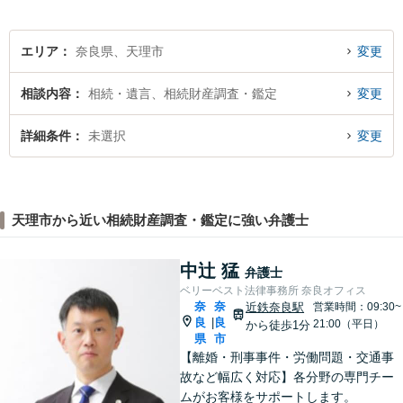
です。
エリア
奈良県、天理市
変更
相談内容
相続・遺言、相続財産調査・鑑定
変更
詳細条件
未選択
変更
天理市から近い相続財産調査・鑑定に強い弁護士
中辻 猛
弁護士
ベリーベスト法律事務所 奈良オフィス
奈
奈
近鉄奈良駅
営業時間：09:30~
良
良
|
21:00（平日）
から徒歩1分
県
市
【離婚・刑事事件・労働問題・交通事
故など幅広く対応】各分野の専門チー
ムがお客様をサポートします。