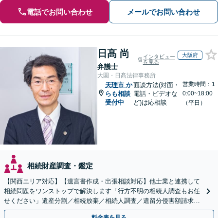
電話でお問い合わせ
メールでお問い合わせ
日髙 尚
大阪府
インタビュー
を見る
弁護士
大園・日髙法律事務所
営業時間：1
天理市
か
面談方法(対面・
らも相談
電話・ビデオな
0:00~18:00
受付中
ど)は応相談
（平日）
相続財産調査・鑑定
【関西エリア対応】【遺言書作成・出張相談対応】他士業と連携して
相続問題をワンストップで解決します「行方不明の相続人調査もお任
せください」遺産分割／相続放棄／相続人調査／遺留分侵害額請求／
登記など【休日・夜間面談可】【分割払い対応】
料金表を見る