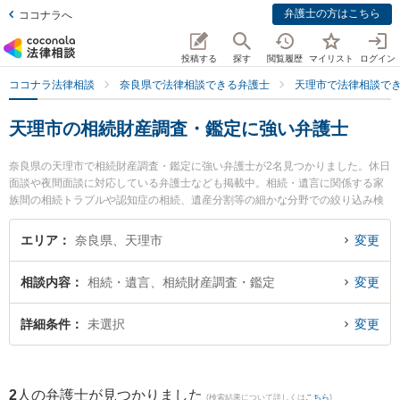
弁護士の方はこちら
ココナラへ
投稿する
探す
閲覧履歴
マイリスト
ログイン
ココナラ法律相談
奈良県で法律相談できる弁護士
天理市で法律相談で
天理市の相続財産調査・鑑定に強い弁護士
奈良県の天理市で相続財産調査・鑑定に強い弁護士が2名見つかりました。休日
面談や夜間面談に対応している弁護士なども掲載中。相続・遺言に関係する家
族間の相続トラブルや認知症の相続、遺産分割等の細かな分野での絞り込み検
索もでき便利です。特にフジイ法律事務所の藤井 茂久弁護士やフジイ法律事務
所の加見 旬嗣弁護士のプロフィール情報や弁護士費用、強みなどが注目されて
エリア
奈良県、天理市
変更
います。『天理市で土日や夜間に発生した相続財産調査・鑑定のトラブルを今
すぐに弁護士に相談したい』『相続財産調査・鑑定のトラブル解決の実績豊富
相談内容
相続・遺言、相続財産調査・鑑定
変更
な近くの弁護士を検索したい』『初回相談無料で相続財産調査・鑑定を法律相
談できる天理市内の弁護士に相談予約したい』などでお困りの相談者さんにお
すすめです。
詳細条件
未選択
変更
2
人の弁護士が見つかりました
(検索結果について詳しくは
こちら
)