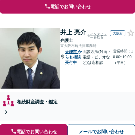
電話でお問い合わせ
井上 亮介
大阪府
インタビュ
ーを見る
弁護士
東大阪布施法律事務所
営業時間：1
天理市
か
面談方法(対面・
らも相談
電話・ビデオな
0:00~19:00
受付中
ど)は応相談
（平日）
相続財産調査・鑑定
電話でお問い合わせ
メールでお問い合わせ