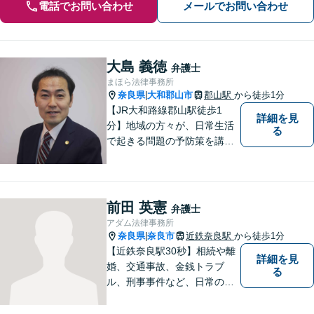
電話でお問い合わせ
メールでお問い合わせ
大島 義徳
弁護士
まほら法律事務所
奈良県
大和郡山市
郡山駅
から徒歩1分
|
【JR大和路線郡山駅徒歩1
詳細を見
分】地域の方々が、日常生活
る
で起きる問題の予防策を講じ
たい時や、既に問題を抱えて
何から手を付けてよいか分か
らない時に、まず相談できる
身近な弁護士を目指していま
前田 英憲
弁護士
す。
アダム法律事務所
奈良県
奈良市
近鉄奈良駅
から徒歩1分
|
【近鉄奈良駅30秒】相続や離
詳細を見
婚、交通事故、金銭トラブ
る
ル、刑事事件など、日常の中
で突然起こる法律問題に幅広
く対応しています。奈良県で