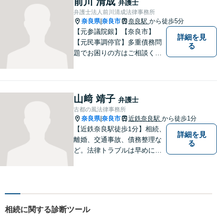
前川 清成
弁護士
悩みごとがありましたら、お
弁護士法人前川清成法律事務所
気軽にご相談ください。
奈良県
奈良市
奈良駅
から徒歩5分
|
【元参議院銀】【奈良市】
詳細を見
【元民事調停官】多重債務問
る
題でお困りの方はご相談くだ
さい。その他、一般民事事件
も対応しております。奈良市
大宮町でお困りの方がいまし
たら、一度ご相談ください。
山﨑 靖子
弁護士
古都の風法律事務所
奈良県
奈良市
近鉄奈良駅
から徒歩1分
|
【近鉄奈良駅徒歩1分】相続、
詳細を見
離婚、交通事故、債務整理な
る
ど。法律トラブルは早めに弁
護士へ相談することが重要で
す。ご依頼者さまの抱えてい
らっしゃる不安や、ご希望を
丁寧にお伺いいたします。
相続に関する診断ツール