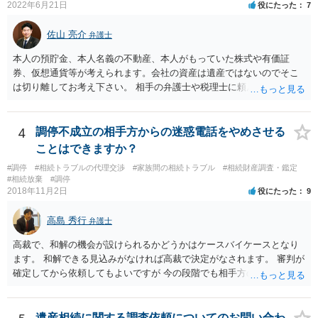
2022年6月21日
役にたった
7
佐山 亮介
弁護士
本人の預貯金、本人名義の不動産、本人がもっていた株式や有価証
券、仮想通貨等が考えられます。会社の資産は遺産ではないのでそこ
は切り離してお考え下さい。 相手の弁護士や税理士に頼んでも守秘義
務を理由に断られる可能性が高いです。 資料は調停を起こしてから任
意に開示を求め、応じなければ「調査嘱託」という手続きを使って銀
行等に照会をかけることになるでしょう。 不動産は、相続登記が済ん
4
調停不成立の相手方からの迷惑電話をやめさせる
でいなければ市役所ないし区役所に、お子様と義父様のつながりがわ
ことはできますか？
かる戸籍一式を揃えてもちこみ、「名寄せ」という手続きをすると、
#調停
#相続トラブルの代理交渉
#家族間の相続トラブル
#相続財産調査・鑑定
分かると思います。遺産分割協議書の偽造等により既に相続登記され
#相続放棄
#調停
てしまっている場合は、住所などに当たりをつけて登記名義を調べて
2018年11月2日
役にたった
9
探すことになるでしょう。 代理人弁護士を立てられるのはおすすめで
すが、現代では、各々が自由に価格設定をしていますので、特に相場
高島 秀行
弁護士
はお示しできません。ただし、かつて日本弁護士連合会が設けていた
報酬基準を踏まえて価格設定している弁護士は一定数いると思います
高裁で、和解の機会が設けられるかどうかはケースバイケースとなり
ので、それが一応の目安となるでしょう。
ます。 和解できる見込みがなければ高裁で決定がなされます。 審判が
確定してから依頼してもよいですが 今の段階でも相手方の連絡が迷惑
であれば 弁護士に依頼してもよいと思います。
遺産相続に関する調査依頼についてのお問い合わ