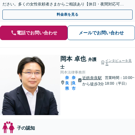
ださい。多くの女性依頼者さまからご相談あり【休日・夜間対応可】
【大和西大寺駅1分】
料金表を見る
電話でお問い合わせ
メールでお問い合わせ
岡本 卓也
弁護
インタビューを見
る
士
岡本法律事務所
奈
奈
近鉄奈良駅
営業時間：10:00~
良
良
|
18:00（平日）
から徒歩3分
県
市
子の認知