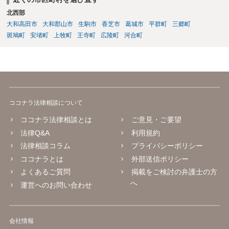
北西部
大和高田市
大和郡山市
生駒市
香芝市
葛城市
平群町
三郷町
斑鳩町
安堵町
上牧町
王寺町
広陵町
河合町
ココナラ法律相談について
ココナラ法律相談とは
ご意見・ご要望
法律Q&A
利用規約
法律相談コラム
プライバシーポリシー
ココナラとは
外部送信ポリシー
よくあるご質問
掲載をご検討の弁護士の方
へ
運営へのお問い合わせ
会社情報