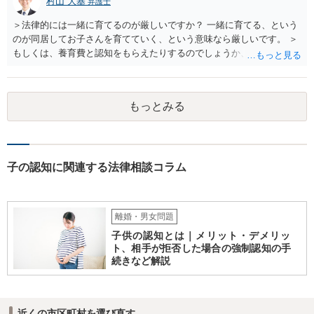
村山 大基
弁護士
＞法律的には一緒に育てるのが厳しいですか？ 一緒に育てる、という
のが同居してお子さんを育てていく、という意味なら厳しいです。 ＞
もしくは、養育費と認知をもらえたりするのでしょうか、 相手が認知
を拒む場合、調停や裁判などの手続きで認知を求める必要がありま
す。 また、認知されたことを前提に、父親として子を養う義務があり
ますので、 養育費を請求できます。 ただ、極端な話相手に収入がなか
もっとみる
ったり、行方不明だったりすると、実際上の回収が難しい可能性はあ
ります。
子の認知に関連する法律相談コラム
離婚・男女問題
子供の認知とは｜メリット・デメリッ
ト、相手が拒否した場合の強制認知の手
続きなど解説
近くの市区町村を選び直す