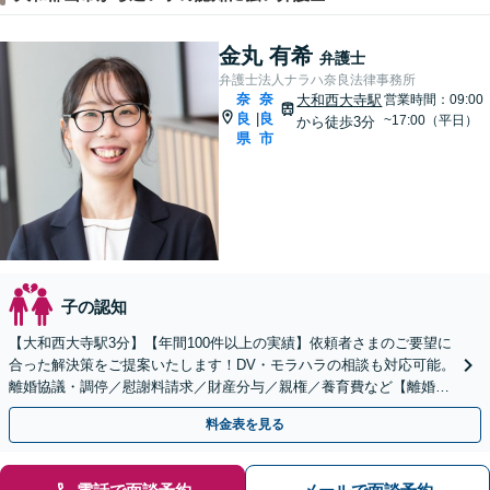
金丸 有希
弁護士
弁護士法人ナラハ奈良法律事務所
奈
奈
大和西大寺駅
営業時間：09:00
良
良
|
~17:00（平日）
から徒歩3分
県
市
子の認知
【大和西大寺駅3分】【年間100件以上の実績】依頼者さまのご要望に
合った解決策をご提案いたします！DV・モラハラの相談も対応可能。
離婚協議・調停／慰謝料請求／財産分与／親権／養育費など【離婚の
初回60分相談無料】【お子さま連れOK】
料金表を見る