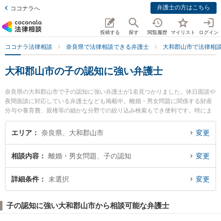
弁護士の方はこちら
ココナラへ
投稿する
探す
閲覧履歴
マイリスト
ログイン
ココナラ法律相談
奈良県で法律相談できる弁護士
大和郡山市で法律相
大和郡山市の子の認知に強い弁護士
奈良県の大和郡山市で子の認知に強い弁護士が1名見つかりました。休日面談や
夜間面談に対応している弁護士なども掲載中。離婚・男女問題に関係する財産
分与や養育費、親権等の細かな分野での絞り込み検索もでき便利です。特にま
ほら法律事務所の大島 義徳弁護士のプロフィール情報や弁護士費用、強みなど
が注目されています。『大和郡山市で土日や夜間に発生した子の認知のトラブ
エリア
奈良県、大和郡山市
変更
ルを今すぐに弁護士に相談したい』『子の認知のトラブル解決の実績豊富な近
くの弁護士を検索したい』『初回相談無料で子の認知を法律相談できる大和郡
相談内容
離婚・男女問題、子の認知
変更
山市内の弁護士に相談予約したい』などでお困りの相談者さんにおすすめで
す。
詳細条件
未選択
変更
子の認知に強い大和郡山市から相談可能な弁護士