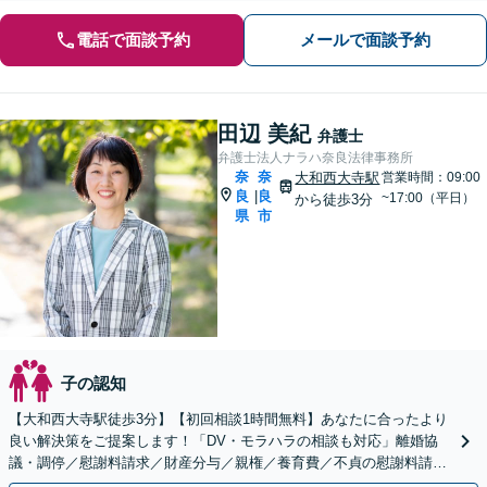
電話で面談予約
メールで面談予約
田辺 美紀
弁護士
弁護士法人ナラハ奈良法律事務所
奈
奈
大和西大寺駅
営業時間：09:00
良
良
|
~17:00（平日）
から徒歩3分
県
市
子の認知
【大和西大寺駅徒歩3分】【初回相談1時間無料】あなたに合ったより
良い解決策をご提案します！「DV・モラハラの相談も対応」離婚協
議・調停／慰謝料請求／財産分与／親権／養育費／不貞の慰謝料請求
など【完全個室】【キッズスペース有り♪お子様連れ可】