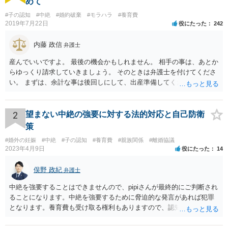
めて
#子の認知
#中絶
#婚約破棄
#モラハラ
#養育費
2019年7月22日
役にたった
242
内藤 政信
弁護士
産んでいいですよ。 最後の機会かもしれません。 相手の事は、あとか
らゆっくり請求していきましょう。 そのときは弁護士を付けてくださ
い。 まずは、余計な事は後回しにして、出産準備してください。
2
望まない中絶の強要に対する法的対応と自己防衛
策
#婚外の妊娠
#中絶
#子の認知
#養育費
#親族関係
#離婚協議
2023年4月9日
役にたった
14
俣野 政紀
弁護士
中絶を強要することはできませんので、pipiさんが最終的にご判断され
ることになります。中絶を強要するために脅迫的な発言があれば犯罪
となります。養育費も受け取る権利もありますので、認知等につきお
相手がきちんと対応しないのであれば弁護士にご相談されることをお
勧めします。