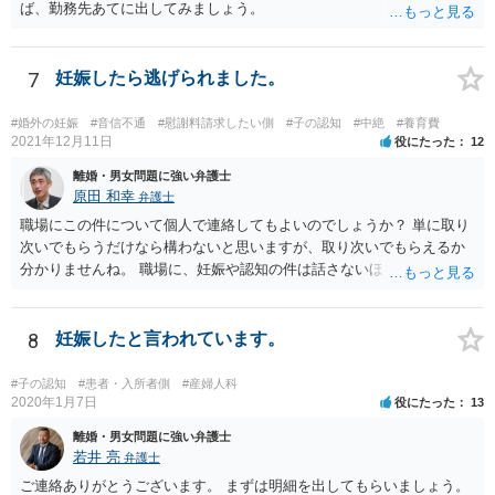
ば、勤務先あてに出してみましょう。
7
妊娠したら逃げられました。
#婚外の妊娠
#音信不通
#慰謝料請求したい側
#子の認知
#中絶
#養育費
2021年12月11日
役にたった
12
離婚・男女問題に強い弁護士
原田 和幸
弁護士
職場にこの件について個人で連絡してもよいのでしょうか？ 単に取り
次いでもらうだけなら構わないと思いますが、取り次いでもらえるか
分かりませんね。 職場に、妊娠や認知の件は話さないほうがよいと思
います。 それとも弁護士を通すべきなのでしょうか？ 相談者で対応が
難しいと思われれば、弁護士に入ってもらうことも検討されてくださ
い。 一度、お近くの弁護士に相談されてみてもよいと思います。
8
妊娠したと言われています。
#子の認知
#患者・入所者側
#産婦人科
2020年1月7日
役にたった
13
離婚・男女問題に強い弁護士
若井 亮
弁護士
ご連絡ありがとうございます。 まずは明細を出してもらいましょう。