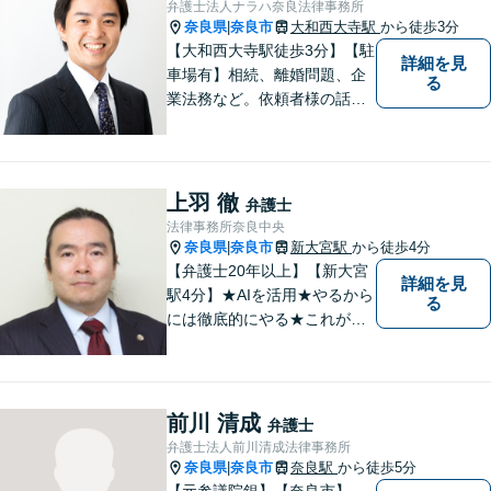
弁護士法人ナラハ奈良法律事務所
相談可】
奈良県
奈良市
大和西大寺駅
から徒歩3分
|
【大和西大寺駅徒歩3分】【駐
詳細を見
車場有】相続、離婚問題、企
る
業法務など。依頼者様の話を
親身になって聞き、最善の方
向性を示す弁護士でありたい
と思っています。「こんなこ
と聞いても良いのかな」など
上羽 徹
弁護士
と思わず、ぜひ一度ご相談く
法律事務所奈良中央
ださい。【お子様連れ相談
奈良県
奈良市
新大宮駅
から徒歩4分
|
可】
【弁護士20年以上】【新大宮
詳細を見
駅4分】★AIを活用★やるから
る
には徹底的にやる★これが私
のスタイルです。ご相談者に
とって少しでもプラスになる
のであれば、どのような努力
も惜しみません！「不安を安
前川 清成
弁護士
心に」丁寧にサポートしま
弁護士法人前川清成法律事務所
す。お気軽にご相談ください
奈良県
奈良市
奈良駅
から徒歩5分
|
【元参議院銀】【奈良市】