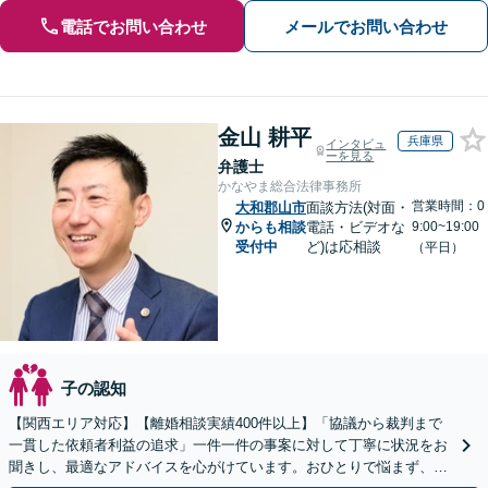
電話でお問い合わせ
メールでお問い合わせ
金山 耕平
兵庫県
インタビュ
ーを見る
弁護士
かなやま総合法律事務所
営業時間：0
大和郡山市
面談方法(対面・
からも相談
電話・ビデオな
9:00~19:00
受付中
ど)は応相談
（平日）
子の認知
【関西エリア対応】【離婚相談実績400件以上】「協議から裁判まで
一貫した依頼者利益の追求」一件一件の事案に対して丁寧に状況をお
聞きし、最適なアドバイスを心がけています。おひとりで悩まず、ぜ