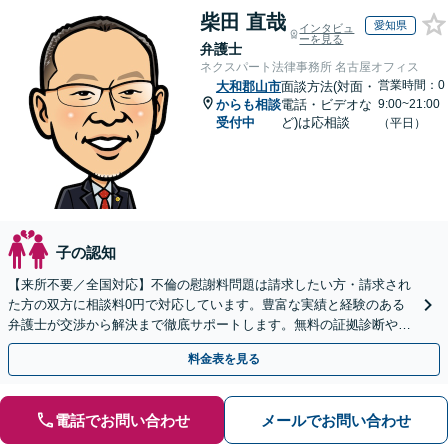
柴田 直哉
愛知県
インタビュ
ーを見る
弁護士
ネクスパート法律事務所 名古屋オフィス
営業時間：0
大和郡山市
面談方法(対面・
からも相談
電話・ビデオな
9:00~21:00
受付中
ど)は応相談
（平日）
子の認知
【来所不要／全国対応】不倫の慰謝料問題は請求したい方・請求され
た方の双方に相談料0円で対応しています。豊富な実績と経験のある
弁護士が交渉から解決まで徹底サポートします。無料の証拠診断や着
手金の返還保証もありますので安心してご相談ください。
料金表を見る
電話でお問い合わせ
メールでお問い合わせ