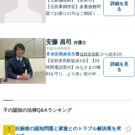
詳細を見
【元民事調停官】多重債務問
る
題でお困りの方はご相談くだ
さい。その他、一般民事事件
も対応しております。奈良市
大宮町でお困りの方がいまし
たら、一度ご相談ください。
安藤 昌司
弁護士
安藤法律事務所
奈良県
奈良市
近鉄奈良駅
から徒歩1分
|
【近鉄奈良駅徒歩1分】【24
詳細を見
時間電話受付】みなさまの権
る
利を守り、より良い世の中に
していくことに全力を尽くし
ます。金銭問題／男女問題／
交通事故／刑事事件に注力し
ています。法律トラブルでお
悩みごとがありましたら、お
子の認知の法律Q&Aランキング
気軽にご相談ください。
1
妊娠後の認知問題と家族とのトラブル解決策を求