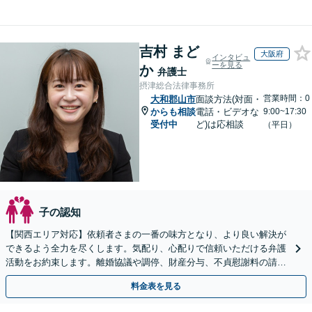
吉村 まど
大阪府
インタビュ
ーを見る
か
弁護士
摂津総合法律事務所
営業時間：0
大和郡山市
面談方法(対面・
からも相談
電話・ビデオな
9:00~17:30
受付中
ど)は応相談
（平日）
子の認知
【関西エリア対応】依頼者さまの一番の味方となり、より良い解決が
できるよう全力を尽くします。気配り、心配りで信頼いただける弁護
活動をお約束します。離婚協議や調停、財産分与、不貞慰謝料の請
求、面会交流、親権など離婚問題に幅広く対応【夜間相談可】
料金表を見る