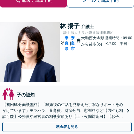
電話で面談予約
メールで面談予約
林 揚子
弁護士
弁護士法人ナラハ奈良法律事務所
奈
奈
大和西大寺駅
営業時間：09:00
良
良
|
~17:00（平日）
から徒歩3分
県
市
子の認知
【初回60分面談無料】「離婚後の生活を見据えた丁寧なサポートを心
がけています」モラハラ、養育費、財産分与、慰謝料など【男性も相
談可能】公務員や経営者の相談実績あり【土・夜間対応可】【お子様
連れOK】
料金表を見る