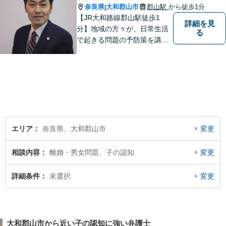
奈良県
大和郡山市
郡山駅
から徒歩1分
|
【JR大和路線郡山駅徒歩1
詳細を見
分】地域の方々が、日常生活
る
で起きる問題の予防策を講じ
たい時や、既に問題を抱えて
何から手を付けてよいか分か
らない時に、まず相談できる
身近な弁護士を目指していま
す。
エリア
奈良県、大和郡山市
変更
相談内容
離婚・男女問題、子の認知
変更
詳細条件
未選択
変更
大和郡山市から近い子の認知に強い弁護士