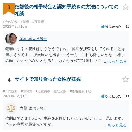
3
妊娠後の相手特定と認知手続きの方法についての
相談
#子の認知
#親権
#養育費
2023年3月16日
役にたった
21
岡本 卓大
弁護士
犯罪になる可能性はなさそうですね。 警察が捜査をしてくれることは
無さそうです。 捜索願いを出す･･･うーん、これも難しいかな。 相手
の顔しかわからないとなると、なかなか特定は難しいですね。 お役に
立てず、すみません。
4
サイトで知り合った女性が妊娠
#子の認知
#養育費
#児童買春・援助交際
#離婚書類作成
2020年12月1日
役にたった
13
内藤 政信
弁護士
強制はできませんが、中絶をお願いしたほうがいいとは、 思います。
本人の意思が最優先ですが。