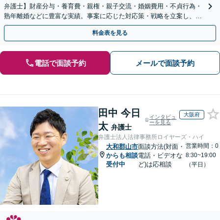
弁護士】財産分与・養育費・親権・親子交流・婚姻費用・不貞行為・
熟年離婚などに豊富な実績。事案に応じた対応策・戦略を立案し、全
力で闘います。明るい人生の再スタートを！
料金表を見る
電話で面談予約
メールで面談予約
田中 今日
大阪府
インタビュ
ーを見る
太
弁護士
弁護士法人法律事務所ロイヤーズ・ハイ
営業時間：0
大和郡山市
面談方法(対面・
からも相談
電話・ビデオな
8:30~19:00
受付中
ど)は応相談
（平日）