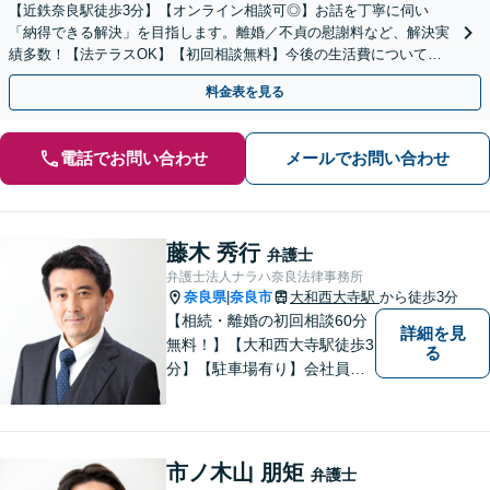
【近鉄奈良駅徒歩3分】【オンライン相談可◎】お話を丁寧に伺い
「納得できる解決」を目指します。離婚／不貞の慰謝料など、解決実
績多数！【法テラスOK】【初回相談無料】今後の生活費について不
安な方、まずはお電話ください。
料金表を見る
電話でお問い合わせ
メールでお問い合わせ
藤木 秀行
弁護士
弁護士法人ナラハ奈良法律事務所
奈良県
奈良市
大和西大寺駅
から徒歩3分
|
【相続・離婚の初回相談60分
詳細を見
無料！】【大和西大寺駅徒歩3
る
分】【駐車場有り】会社員を
経験したことで「普通の人」
の感覚を大切にしています。
少しでも気になることがあり
ましたら、どうぞお気軽にご
市ノ木山 朋矩
弁護士
相談ください。【お子様連れ