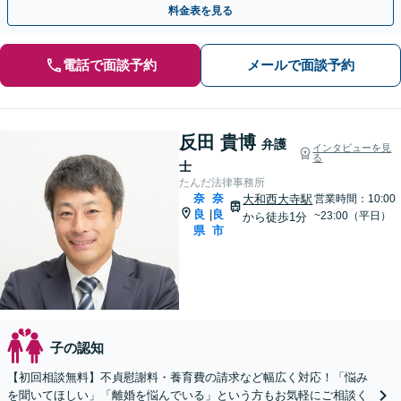
料金表を見る
電話で面談予約
メールで面談予約
反田 貴博
弁護
インタビューを見
る
士
たんだ法律事務所
奈
奈
大和西大寺駅
営業時間：10:00
良
良
|
~23:00（平日）
から徒歩1分
県
市
子の認知
【初回相談無料】不貞慰謝料・養育費の請求など幅広く対応！「悩み
を聞いてほしい」「離婚を悩んでいる」という方もお気軽にご相談く