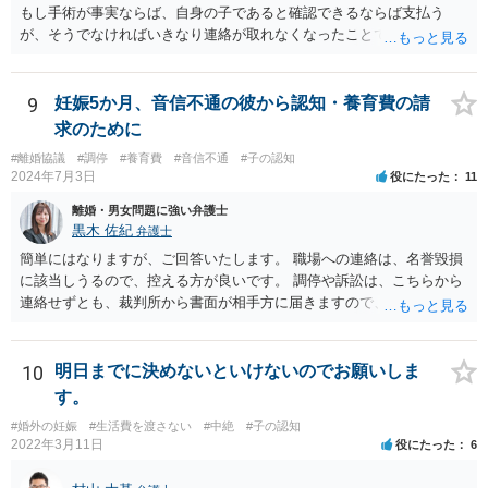
もし手術が事実ならば、自身の子であると確認できるならば支払う
が、そうでなければいきなり連絡が取れなくなったことで不信感もあ
るし、自身の子であるか疑問に残る点もあるので、支払えないと回答
してはいかがでしょうか。 代理人となる場合ですが、事務所ごとにま
ちまちです。 弊所の場合、交渉をお受けするとなると20万円くらいが
9
妊娠5か月、音信不通の彼から認知・養育費の請
多いかと思います。
求のために
#離婚協議
#調停
#養育費
#音信不通
#子の認知
2024年7月3日
役にたった
11
離婚・男女問題に強い弁護士
黒木 佐紀
弁護士
簡単にはなりますが、ご回答いたします。 職場への連絡は、名誉毀損
に該当しうるので、控える方が良いです。 調停や訴訟は、こちらから
連絡せずとも、裁判所から書面が相手方に届きますので、連絡不要で
す。 ご要望は認知や養育費の請求でしょうか？ 任意に応じてもらえな
いのであれば、調停や訴訟をするしかないかと思います。
10
明日までに決めないといけないのでお願いしま
す。
#婚外の妊娠
#生活費を渡さない
#中絶
#子の認知
2022年3月11日
役にたった
6