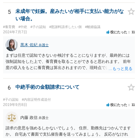
5
未成年で妊娠。産みたいが相手に支払い能力がな
い場合。
#養育費
#中絶
#子の認知
#慰謝料請求したい側
#離婚協議
2024年7月7日
役にたった
11
黒木 佐紀
弁護士
まずは任意で認知できないか検討することになりますが、最終的には
強制認知をした上で、養育費を取ることができると思われます。 前年
度の収入をもとに養育費は算出されますので、現時点では少額しか取
れないとしても、相手が大学を卒業して就職したら、そこで再度、養
育費の増額調停を起こすこともできます。 仮に中絶する場合でも、相
手方が妊娠について話し合いをしっかりしてくれない場合には、慰謝
6
中絶手術の金額請求について
料請求などもできる可能性があります。 いずれにせよ、親御さんとの
関わりが不可欠となると思われますので、一度話し合った上で、法律
#子の認知
#内容証明作成送付
事務所へ早めのご相談をされたほうがよろしいかと思います。
2019年9月8日
役にたった
11
内藤 政信
弁護士
請求の意思を強めるしかないでしょう。 住所、勤務先はつかんでます
か。 自宅あて書面で支払催告書を送ってみましょう。 反応がなけれ