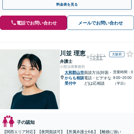
ひ一度ご相談ください【完全個室対応】【子連れ相談可】
料金表を見る
電話でお問い合わせ
メールでお問い合わせ
川並 理恵
大阪府
インタビュ
ーを見る
弁護士
小西法律事務所
営業時間：0
大和郡山市
面談方法(対面・
からも相談
電話・ビデオな
9:00~20:00
受付中
ど)は応相談
（平日）
子の認知
【関西エリア対応】【夜間面談可】【所属弁護士6名】【離婚に強い