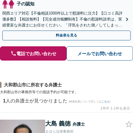
子の認知
関西エリア対応【不倫相談1000件以上で慰謝料に注力】【口コミ高評
価多数】【相談無料】【完全成功報酬制有】不倫の慰謝料請求は、実
績豊富な弁護士にお任せください。「浮気をされた側／してしまった
側両方対応」人情派弁護士！
料金表を見る
電話でお問い合わせ
メールでお問い合わせ
大和郡山市に所在する弁護士
大和郡山市の事務所等での面談予約が可能です。
1
人の弁護士が見つかりました
(検索結果について詳しくは
こちら
)
1件中 1-1件を表示
大島 義徳
弁護士
まほら法律事務所