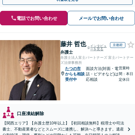
電話でお問い合わせ
メールでお問い合わせ
藤井 哲也
京都府
インタビュ
ーを見る
弁護士
弁護士法人富士パートナーズ 富士パートナー
ズ法律事務所
営業時
たつの市
面談方法(対面・電
からも相談
話・ビデオなど)は
間：本日
受付中
応相談
定休日
口座凍結解除
【関西エリア】【弁護士歴10年以上】【初回相談無料】税理士や司法
書士、不動産業者などとスムーズに連携し、解決へと導きます。遺産