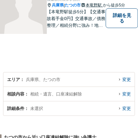
れるよう努めてまいります。
兵庫県
たつの市
本竜野駅
から徒歩5分
|
【本竜野駅徒歩5分】【交通事
詳細を見
故着手金0円】交通事故／債務
る
整理／相続分野に強み！地域
密着の弁護士2名が、皆様の問
題を解決すべく尽力します。
見通しをわかりやすく説明
し、不安にならない弁護を心
がけております。【初回無料
相談】
エリア
兵庫県、たつの市
変更
相談内容
相続・遺言、口座凍結解除
変更
詳細条件
未選択
変更
たつの市から近い口座凍結解除に強い弁護士