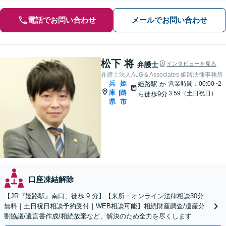
電話でお問い合わせ
メールでお問い合わせ
松下 将
弁護士
インタビューを見る
弁護士法人ALG＆Associates 姫路法律事務所
兵
姫
姫路駅
か
営業時間：00:00~2
庫
路
|
3:59（土日祝日）
ら徒歩9分
県
市
口座凍結解除
【JR『姫路駅』南口、徒歩 9 分】【来所・オンライン法律相談30分
無料｜土日祝日相談予約受付｜WEB相談可能】相続財産調査/遺産分
割協議/遺言書作成/相続放棄など、解決のため全力を尽くします