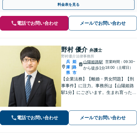
料金表を見る
電話でお問い合わせ
メールでお問い合わせ
野村 優介
弁護士
野村優介法律事務所
兵
姫
山陽姫路駅
営業時間：09:30~
庫
路
|
18:00（土曜日）
から徒歩1分
県
市
【企業法務】【離婚・男女問題】【刑
事事件】に注力。事務所は【山陽姫路
駅1分】にございます。生まれ育った故
郷であることから、姫路エリア・播磨
地域の皆様の困りごとを解決していき
たいと考えています。【電話相談可
電話でお問い合わせ
メールでお問い合わせ
能】お気軽にご相談ください。