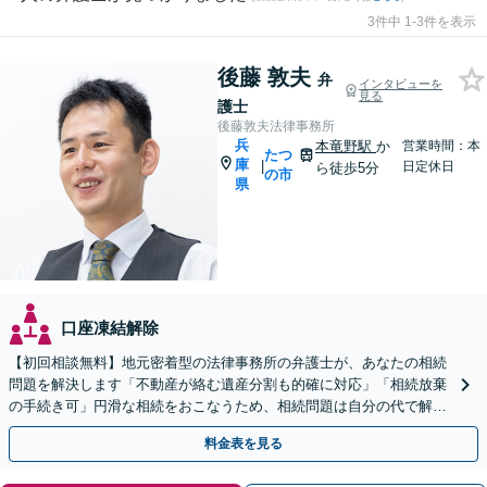
3件中 1-3件を表示
後藤 敦夫
弁
インタビューを
見る
護士
後藤敦夫法律事務所
兵
本竜野駅
か
営業時間：本
たつ
庫
|
日定休日
ら徒歩5分
の市
県
口座凍結解除
【初回相談無料】地元密着型の法律事務所の弁護士が、あなたの相続
問題を解決します「不動産が絡む遺産分割も的確に対応」「相続放棄
の手続き可」円滑な相続をおこなうため、相続問題は自分の代で解決
しましょう【完全個室制】【本竜野駅5分】
料金表を見る