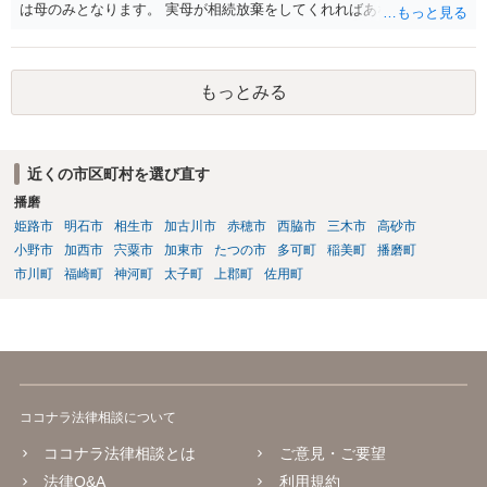
は母のみとなります。 実母が相続放棄をしてくれればあなた方兄弟及
び実母の子が相続人となります。 実母に連絡を取って話してみるほか
ないと思います。
もっとみる
近くの市区町村を選び直す
播磨
姫路市
明石市
相生市
加古川市
赤穂市
西脇市
三木市
高砂市
小野市
加西市
宍粟市
加東市
たつの市
多可町
稲美町
播磨町
市川町
福崎町
神河町
太子町
上郡町
佐用町
ココナラ法律相談について
ココナラ法律相談とは
ご意見・ご要望
法律Q&A
利用規約