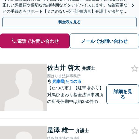
正しい評価額や適切な売却時期などをアドバイスします。名義変更な
どの手続きもサポート【ミスのない公正証書遺言】弁護士が法的な観
点から遺言書を作成します。
料金表を見る
電話でお問い合わせ
メールでお問い合わせ
佐古井 啓太
弁護士
西はりま法律事務所
兵庫県
たつの市
|
【たつの市】【駐車場あり】
詳細を見
対馬ひまわり基金法律事務所
る
の所長任期中は約350件のご
相談を受け、地域に根ざした
法的支援に取り組んできた実
績があります。 このたび、生
まれ育った西播磨の地で新た
是澤 雄一
弁護士
に開業し、皆さまのお力にな
後藤敦夫法律事務所