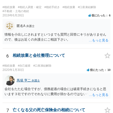
他にもあるかもしれないというリスクを考えますと、相続放棄の申述
にあたっては、法テラスの無料相談等を利用して弁護士に相談するこ
#相続放棄
#相続人調査・確定
#相続手続き
#相続放棄
#口座凍結解除
とも十分考えられるかと存じます。また、ご記載いただいた事実関係
#不動産・土地の相続
2019年6月28日
役にたった
6
を拝見するかぎり、再婚相手のかたは既に相続放棄をされている可能
性があるかもしれません。
匿名A
弁護士
情報を小出しにされますといつまでも質問と回答にキリがありません
ので、後はお近くの弁護士にご相談下さい。
6
相続放棄と会社整理について
#相続放棄
#自己破産
#口座凍結解除
2020年1月30日
役にたった
10
馬場 亨二
弁護士
会社をたたむ場合ですが、債務超過の場合には破産手続きになると思
います３社ですのでそれなりに費用が掛かるのではないでしょうか。
7
亡くなる父の死亡保険金の相続について