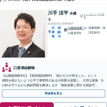
川手 涼平
弁護
インタビューを見
る
士
姫路駅前法律事務所
兵
姫
山陽姫路駅
か
営業時間：本
庫
路
|
日定休日
ら徒歩4分
県
市
口座凍結解除
【山陽姫路駅4分】【初回相談無料】「誰かだけが得をした」という
感情を残さないよう公平で透明性のある分割案を提案し、大切な家族
の絆を守りながら相続問題を解決します「相続放棄に関する相談可」
「大切な人へ想いを遺す遺言書の作成」【完全個室相談】
料金表を見る