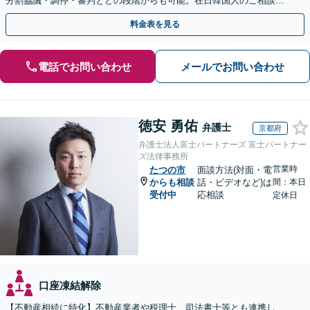
分割協議・調停・審判とどの段階からも可能。在日韓国人のご相談も
対応しております【休日・夜間相談可】
料金表を見る
電話でお問い合わせ
メールでお問い合わせ
徳安 勇佑
弁護士
京都府
弁護士法人富士パートナーズ 富士パートナー
ズ法律事務所
営業時
たつの市
面談方法(対面・電
からも相談
話・ビデオなど)は
間：本日
受付中
応相談
定休日
口座凍結解除
【不動産相続に特化】不動産業者や税理士、司法書士等とも連携し、