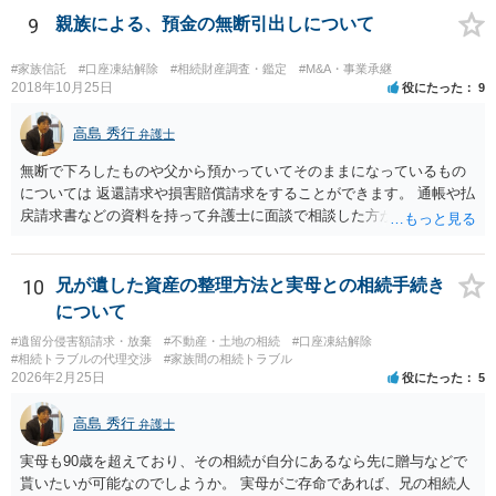
の事だけ考えるべきなのでしょうか ・・・お子さんの事をまで含め良
9
親族による、預金の無断引出しについて
い解決案があればお悩みになるのは当然と言えば当然のことです。 彼
と親子関係を結びたいと思っているが、名字は変えたくない・・・養
#家族信託
#口座凍結解除
#相続財産調査・鑑定
#M&A・事業承継
子縁組の必要があり 氏も変更することになります。 しかし 彼は成人
2018年10月25日
役にたった
9
しているとは言え、自分の子と私の連れ子、全て平等にしたいと希
望。もちろん私もそうできればと思います。 ・・・婚姻前の契約 あ
高島 秀行
弁護士
るいは 遺言書などで その意思を実現する方法はあります。 弁護
無断で下ろしたものや父から預かっていてそのままになっているもの
士に相談してみてください。
については 返還請求や損害賠償請求をすることができます。 通帳や払
戻請求書などの資料を持って弁護士に面談で相談した方がよいと思い
ます。
10
兄が遺した資産の整理方法と実母との相続手続き
について
#遺留分侵害額請求・放棄
#不動産・土地の相続
#口座凍結解除
#相続トラブルの代理交渉
#家族間の相続トラブル
2026年2月25日
役にたった
5
高島 秀行
弁護士
実母も90歳を超えており、その相続が自分にあるなら先に贈与などで
貰いたいが可能なのでしようか。 実母がご存命であれば、兄の相続人