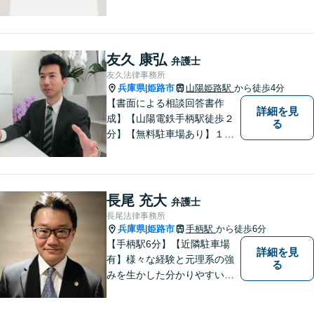
ずはご相談ください。
友久 康弘
弁護士
友久法律事務所
兵庫県
姫路市
山陽姫路駅
から徒歩4分
|
【書面による相談回答書作
詳細を見
成】【山陽電鉄手柄駅徒歩２
る
分】【無料駐車場あり】１歩
踏み出すために、１人で抱え
込まずにご相談ください。
長尾 充大
弁護士
長尾法律事務所
兵庫県
姫路市
手柄駅
から徒歩6分
|
【手柄駅6分】【近隣駐車場
詳細を見
有】様々な経験と元理系の強
る
みを生かした分かりやすい・
丁寧な説明を心がけておりま
す。 言葉だけの説明ではな