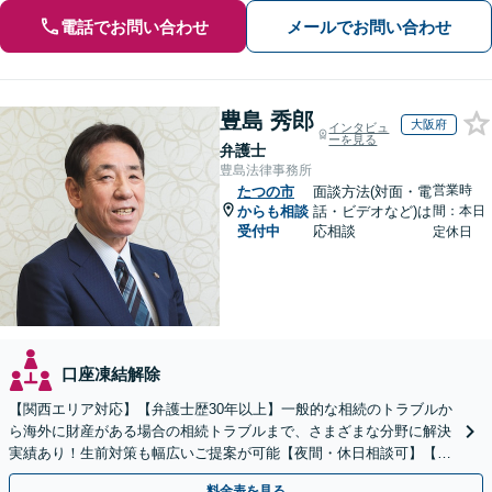
電話でお問い合わせ
メールでお問い合わせ
豊島 秀郎
大阪府
インタビュ
ーを見る
弁護士
豊島法律事務所
営業時
たつの市
面談方法(対面・電
からも相談
話・ビデオなど)は
間：本日
受付中
応相談
定休日
口座凍結解除
【関西エリア対応】【弁護士歴30年以上】一般的な相続のトラブルか
ら海外に財産がある場合の相続トラブルまで、さまざまな分野に解決
実績あり！生前対策も幅広いご提案が可能【夜間・休日相談可】【完
全個室】
料金表を見る