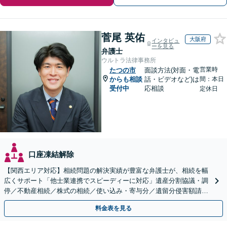
菅尾 英佑
大阪府
インタビュ
ーを見る
弁護士
ウルトラ法律事務所
営業時
たつの市
面談方法(対面・電
からも相談
話・ビデオなど)は
間：本日
受付中
応相談
定休日
口座凍結解除
【関西エリア対応】相続問題の解決実績が豊富な弁護士が、相続を幅
広くサポート「他士業連携でスピーディーに対応」遺産分割協議・調
停／不動産相続／株式の相続／使い込み・寄与分／遺留分侵害額請求
／相続放棄（借金の相続）／遺言書作成
料金表を見る