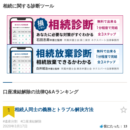
取り組みます。お気軽にご相
相続に関する診断ツール
談ください。
口座凍結解除の法律Q&Aランキング
1
相続人同士の義務とトラブル解決方法
#遺産分割
#口座凍結解除
2020年3月17日
役にたった
13