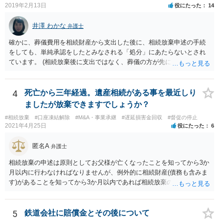
2019年2月13日
役にたった
14
井澤 わかな
弁護士
確かに、葬儀費用を相続財産から支出した後に、相続放棄申述の手続
をしても、単純承認をしたとみなされる「処分」にあたらないとされ
ています。 (相続放棄後に支出ではなく、葬儀の方が先に来るのが通常
だと思いますので、葬儀→葬儀費用を相続財産から支出→相続放棄申
述の手続ということだと思いますが) ただ、葬儀費用ならいくらでもよ
いということではなく、身分相応の、社会的儀式として当然認められ
4
死亡から三年経過。遺産相続がある事を最近しり
る程度の金額に留まると考えた方がよいです。 もし、相続人の皆さん
ましたが放棄できますでしょうか？
に葬儀費用を支出する経済力がなく、質素な葬儀を行った費用であれ
#相続放棄
#口座凍結解除
#M&A・事業承継
#遅延損害金回収
#督促の停止
ば相続財産から支出しても単純承認と認められない可能性が高いの
2021年4月25日
役にたった
6
で、相続放棄申述が受理される可能性も高いと思います。
匿名A
弁護士
相続放棄の申述は原則としてお父様が亡くなったことを知ってから3か
月以内に行わなければなりませんが、例外的に相続財産(債務も含みま
す)があることを知ってから3か月以内であれば相続放棄の申述が認め
られる可能性もありますので、通知が届いたのが3か月以内の話なので
したら、早急に家裁に行って相続放棄の申述をしたい旨告げて必要な
書類を提出されることをおすすめいたします。 なお、お父様の債務が
5
鉄道会社に賠償金とその後について