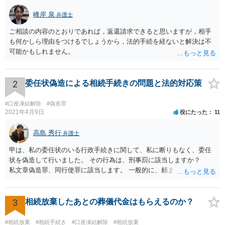
峰岸 泉
弁護士
ご相談の内容のとおりであれば，返還請求できると思いますが，相手
も何かしら理由をつけるでしょうから，法的手続を経ないと解決は不
可能かもしれません。
2
委任状偽造による相続手続きの問題と法的対応策
#口座凍結解除
#偽造罪
2021年4月9日
役にたった
11
高島 秀行
弁護士
甲は、私の委任状のいる行政手続きに関して、私に断りもなく、委任
状を偽造して行いました。 その行為は、刑事罰に該当しますか？
私文章偽造罪、同行使罪に該当します。 一般的に、頼まれた（委任さ
れた）人は、行政に提出する委任状の署名を偽造できるのでしょう
か？ 委任状を偽造して使用することはまでは依頼の範囲ではない
ので できないと思います。
3
相続放棄したあとの葬儀代金はもらえるのか？
#相続放棄
#相続手続き
#口座凍結解除
#相続放棄