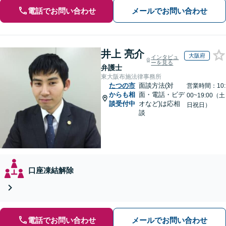
電話でお問い合わせ
メールでお問い合わせ
井上 亮介
大阪府
インタビュ
ーを見る
弁護士
東大阪布施法律事務所
たつの市
面談方法(対
営業時間：10:
からも相
面・電話・ビデ
00~19:00（土
談受付中
オなど)は応相
日祝日）
談
口座凍結解除
電話でお問い合わせ
メールでお問い合わせ