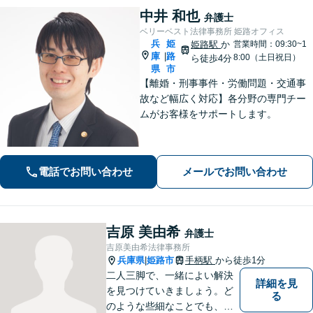
中井 和也
弁護士
ベリーベスト法律事務所 姫路オフィス
兵
姫
姫路駅
か
営業時間：09:30~1
庫
路
|
8:00（土日祝日）
ら徒歩4分
県
市
【離婚・刑事事件・労働問題・交通事
故など幅広く対応】各分野の専門チー
ムがお客様をサポートします。
電話でお問い合わせ
メールでお問い合わせ
吉原 美由希
弁護士
吉原美由希法律事務所
兵庫県
姫路市
手柄駅
から徒歩1分
|
二人三脚で、一緒によい解決
詳細を見
を見つけていきましょう。ど
る
のような些細なことでも、ま