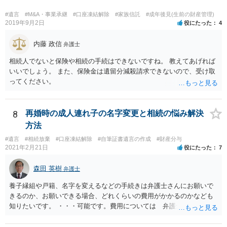
#遺言
#M&A・事業承継
#口座凍結解除
#家族信託
#成年後見(生前の財産管理)
2019年9月2日
役にたった
4
内藤 政信
弁護士
相続人でないと保険や相続の手続はできないですね。 教えてあげれば
いいでしょう。 また、保険金は遺留分減殺請求できないので、受け取
ってください。
8
再婚時の成人連れ子の名字変更と相続の悩み解決
方法
#遺言
#相続放棄
#口座凍結解除
#自筆証書遺言の作成
#財産分与
2021年2月21日
役にたった
7
森田 英樹
弁護士
養子縁組や戸籍、名字を変えるなどの手続きは弁護士さんにお願いで
きるのか、お願いできる場合、どれくらいの費用がかかるのかなども
知りたいです。 ・・・可能です。費用については 弁護士と直接面談
の上 内容を確認し 協議の上個別に契約によって決まることになっ
ています。 やはり、成人した子のことまでごちゃごちゃ考えず、自分