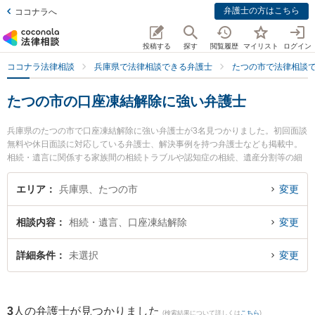
弁護士の方はこちら
ココナラへ
投稿する
探す
閲覧履歴
マイリスト
ログイン
ココナラ法律相談
兵庫県で法律相談できる弁護士
たつの市で法律相談
たつの市の口座凍結解除に強い弁護士
兵庫県のたつの市で口座凍結解除に強い弁護士が3名見つかりました。初回面談
無料や休日面談に対応している弁護士、解決事例を持つ弁護士なども掲載中。
相続・遺言に関係する家族間の相続トラブルや認知症の相続、遺産分割等の細
かな分野での絞り込み検索もでき便利です。特に後藤敦夫法律事務所の後藤 敦
夫弁護士や西はりま法律事務所の佐古井 啓太弁護士、後藤敦夫法律事務所の是
エリア
兵庫県、たつの市
変更
澤 雄一弁護士のプロフィール情報や弁護士費用、強みなどが注目されていま
す。『たつの市で土日や夜間に発生した口座凍結解除のトラブルを今すぐに弁
相談内容
相続・遺言、口座凍結解除
変更
護士に相談したい』『口座凍結解除のトラブル解決の実績豊富な近くの弁護士
を検索したい』『初回相談無料で口座凍結解除を法律相談できるたつの市内の
弁護士に相談予約したい』などでお困りの相談者さんにおすすめです。
詳細条件
未選択
変更
3
人の弁護士が見つかりました
(検索結果について詳しくは
こちら
)