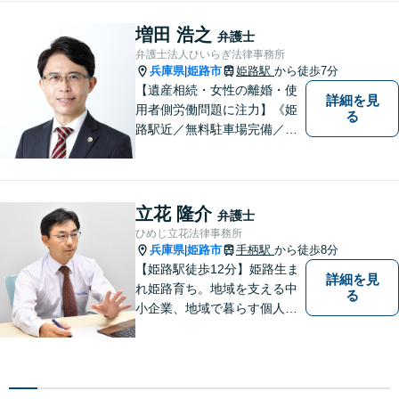
く、図や絵を書き、分かりや
すい例を挙げて説明を行いま
増田 浩之
弁護士
す。ぜひご相談ください。
弁護士法人ひいらぎ法律事務所
兵庫県
姫路市
姫路駅
から徒歩7分
|
【遺産相続・女性の離婚・使
詳細を見
用者側労働問題に注力】《姫
る
路駅近／無料駐車場完備／最
短即日相談》兵庫・姫路で累
計4000件超の相談実績／調停
委員在籍／無料相談を実施中
立花 隆介
弁護士
ひめじ立花法律事務所
兵庫県
姫路市
手柄駅
から徒歩8分
|
【姫路駅徒歩12分】姫路生ま
詳細を見
れ姫路育ち。地域を支える中
る
小企業、地域で暮らす個人に
とって、頼れるパートナーを
目指します。一般民事から企
業法務、刑事事件の被害者救
済など幅広い問題に積極的に