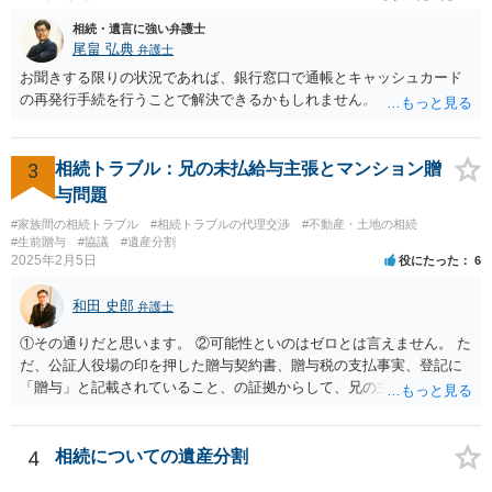
相続・遺言に強い弁護士
尾畠 弘典
弁護士
お聞きする限りの状況であれば、銀行窓口で通帳とキャッシュカード
の再発行手続を行うことで解決できるかもしれません。
3
相続トラブル：兄の未払給与主張とマンション贈
与問題
#家族間の相続トラブル
#相続トラブルの代理交渉
#不動産・土地の相続
#生前贈与
#協議
#遺産分割
2025年2月5日
役にたった
6
和田 史郎
弁護士
①その通りだと思います。 ②可能性といのはゼロとは言えません。 た
だ、公証人役場の印を押した贈与契約書、贈与税の支払事実、登記に
「贈与」と記載されていること、の証拠からして、兄の主張は通らな
いようには思います。 ③④その通りだと思います。 話し合いで折り合
わなければ、遺産分割調停を申し立てて進めるのがベターのような気
がしますね。
4
相続についての遺産分割