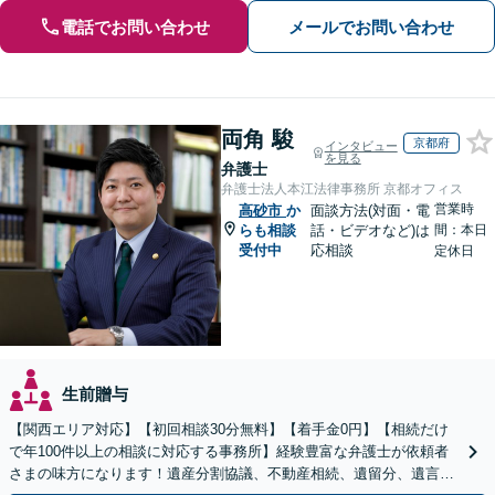
電話でお問い合わせ
メールでお問い合わせ
両角 駿
京都府
インタビュー
を見る
弁護士
弁護士法人本江法律事務所 京都オフィス
営業時
高砂市
か
面談方法(対面・電
らも相談
話・ビデオなど)は
間：本日
受付中
応相談
定休日
生前贈与
【関西エリア対応】【初回相談30分無料】【着手金0円】【相続だけ
で年100件以上の相談に対応する事務所】経験豊富な弁護士が依頼者
さまの味方になります！遺産分割協議、不動産相続、遺留分、遺言書