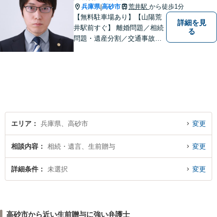
兵庫県
高砂市
荒井駅
から徒歩1分
|
【無料駐車場あり】【山陽荒
詳細を見
井駅前すぐ】 離婚問題／相続
る
問題・遺産分割／交通事故／
刑事事件など、幅広く対応し
ます。 法律相談は初回３０分
無料ですのでお気軽にご相談
ください。
エリア
兵庫県、高砂市
変更
相談内容
相続・遺言、生前贈与
変更
詳細条件
未選択
変更
高砂市から近い生前贈与に強い弁護士