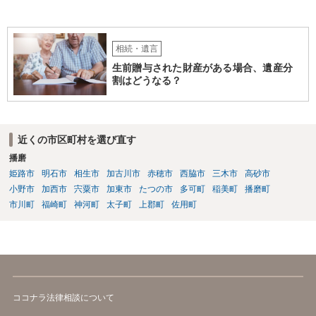
相続・遺言
生前贈与された財産がある場合、遺産分
割はどうなる？
近くの市区町村を選び直す
播磨
姫路市
明石市
相生市
加古川市
赤穂市
西脇市
三木市
高砂市
小野市
加西市
宍粟市
加東市
たつの市
多可町
稲美町
播磨町
市川町
福崎町
神河町
太子町
上郡町
佐用町
ココナラ法律相談について