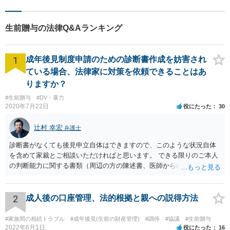
生前贈与の法律Q&Aランキング
1
成年後見制度申請のための診断書作成を妨害され
ている場合、法律家に対策を依頼できることはあ
りますか？
#生前贈与
#DV・暴力
2020年7月22日
役にたった
30
辻村 幸宏
弁護士
診断書がなくても後見申立自体はできますので、このような状況自体
を含めて家裁とご相談いただければと思います。 できる限りのご本人
の判断能力に関する書類（周辺の方の陳述書、医師からの聴取書等）
を整え、家裁の鑑定を経る前提で鑑定費用の予納金を用意し、申立て
をしていただければそこから先は進むのではないかと存じます。 ま
た、Aさんの意向を酌みすぎるあまりに後見申立ができない状況にして
2
成人後の口座管理、法的根拠と親への説得方法
いる施設の問題もありますので、当該地域の地域包括支援センターに
ご相談されるのもひとつの方法です。
#家族間の相続トラブル
#成年後見(生前の財産管理)
#調停
#協議
#生前贈与
2022年6月1日
役にたった
16