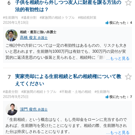
6
子供を相続から外しつつ友人に財産を譲る方法の
法的有効性は？
#生前贈与
#遺産分割
#家族間の相続トラブル
#相続税対策
2026年1月19日
役にたった
4
相続・遺言に強い弁護士
髙橋 俊太
弁護士
ご検討中の方針については一定の有効性はあるものの、リスクも大き
いと思われます。生前贈与1000万円は有効でも、300万円の貸付が実
質的に返済意思のない仮装と見られると、相続時に「贈与」と評価さ
れ、子から遺留分侵害額請求を受ける可能性があります。 その他の方
法として考えられるものとしては、 ①信託（家族信託・目的信託） 財
産を信託口に移し、受託者（信頼できる友人や専門職）に管理させ、
7
実家売却による生前相続と私の相続権について教
・生存中はあなたの生活費・介護費に優先充当 ・残余を友人や慈善団
えてください
体へ と使途を厳格に指定。相続ではなく信託帰属になるため、子の関
#遺産分割
#家族間の相続トラブル
#不動産・土地の相続
#生前贈与
与を大きく排除できます。 ②遺言＋生命保険の組合せ 生活資金は手元
2025年9月25日
役にたった
7
に残し、余剰資金で受取人を友人・団体にした保険を活用。保険金は
相続財産とは別枠で、遺留分対策にも有効と思われます。 ③負担付死
濵門 俊也
弁護士
因贈与 「介護・見守り等を条件に、死亡時に財産を渡す」契約。条件
不履行なら無効にでき、老後の安心を担保できます。 ④ 寄附予約＋解
「生前相続」という概念はなく、もし売却金をローンに充当するので
除条件 慈善団体への寄附を予約しつつ、資金不足時は解除できる条項
あれば、生前贈与を受けたことになります。相続の際、生前贈与され
を設定。 などがあり得るかと思われます。
た分は持戻しされることになります。