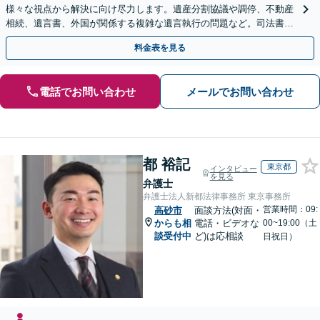
様々な視点から解決に向け尽力します。遺産分割協議や調停、不動産
相続、遺言書、外国が関係する複雑な遺言執行の問題など。司法書士
や税理士とも連携し、円滑な解決を【オンライン面談可】
料金表を見る
電話でお問い合わせ
メールでお問い合わせ
都 裕記
東京都
インタビュー
を見る
弁護士
弁護士法人新都法律事務所 東京事務所
営業時間：09:
高砂市
面談方法(対面・
からも相
電話・ビデオな
00~19:00（土
談受付中
ど)は応相談
日祝日）