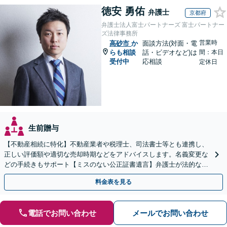
徳安 勇佑
弁護士
京都府
弁護士法人富士パートナーズ 富士パートナー
ズ法律事務所
営業時
高砂市
か
面談方法(対面・電
らも相談
話・ビデオなど)は
間：本日
受付中
応相談
定休日
生前贈与
【不動産相続に特化】不動産業者や税理士、司法書士等とも連携し、
正しい評価額や適切な売却時期などをアドバイスします。名義変更な
どの手続きもサポート【ミスのない公正証書遺言】弁護士が法的な観
点から遺言書を作成します。
料金表を見る
電話でお問い合わせ
メールでお問い合わせ