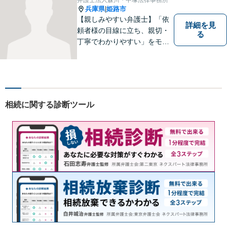
ださい。
兵庫県
姫路市
|
【親しみやすい弁護士】「依
詳細を見
頼者様の目線に立ち、親切・
る
丁寧でわかりやすい」をモッ
トーにご相談しやすい雰囲気
作りを心がけております。借
金問題や離婚問題など自分で
はどうにもならないと思える
事でも、弁護士に相談するこ
相続に関する診断ツール
とでスムーズな解決に繋がる
ことがあります。