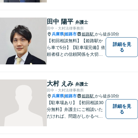
現状やご意向をじっくりお伺
いします！【JR東加古川駅徒
歩7分】
田中 陽平
弁護士
田中・大村法律事務所
兵庫県
姫路市
姫路駅
から徒歩10分
|
【初回相談無料】【姫路駅か
詳細を見
ら車で5分】【駐車場完備】依
る
頼者様との信頼関係を大切
に、地元に根ざした弁護士と
して活動しています。個人の
方・企業の方、双方からご相
談をお受けしております。離
大村 えみ
弁護士
婚・借金問題・交通事故・企
田中・大村法律事務所
業法務など幅広く対応してい
兵庫県
姫路市
姫路駅
から徒歩10分
|
ます。
【駐車場あり】【初回相談30
詳細を見
分無料】弁護士にご相談いた
る
だければ、問題がしかるべき
方向に向かうよう、全力でサ
ポートさせていただきます。
もし法律問題でお困りでした