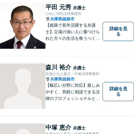
ら、お早めに弁護士にご相談
平田 元秀
弁護士
ください。
ひめじ市民法律事務所
兵庫県
姫路市
|
【姫路で長年活躍する弁護
詳細を見
士】立場の強い人に傷つけら
る
れた方々の生活を救うべく、
日々邁進しております。弁護
団事件にも精力的に取り組む
弁護士。お困りごとはなんで
もご相談ください。二人三脚
森川 裕介
弁護士
で平穏な生活を取り戻しまし
弁護士法人森川・中塚法律事務所
ょう。【Zoom・電話相談O
兵庫県
姫路市
|
K】
【幅広い分野に対応】親しみ
詳細を見
やすく、気軽に相談できる法
る
律のプロフェッショナルとし
て、日々精進しております。
あなたの法律のパートナーと
して、解決への第一歩を全力
でサポートいたします。些細
中塚 恵介
弁護士
なことでもお気軽にご相談く
弁護士法人森川・中塚法律事務所