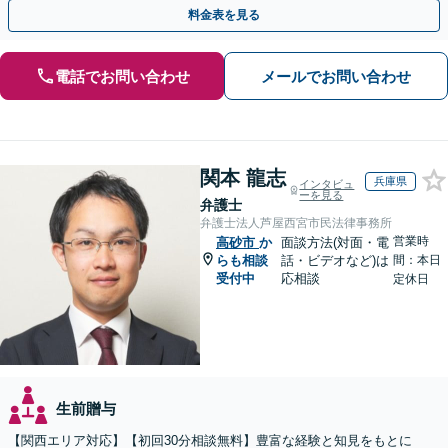
の作成など【烏丸御池駅7分】
料金表を見る
電話でお問い合わせ
メールでお問い合わせ
関本 龍志
兵庫県
インタビュ
ーを見る
弁護士
弁護士法人芦屋西宮市民法律事務所
営業時
高砂市
か
面談方法(対面・電
らも相談
話・ビデオなど)は
間：本日
受付中
応相談
定休日
生前贈与
【関西エリア対応】【初回30分相談無料】豊富な経験と知見をもとに