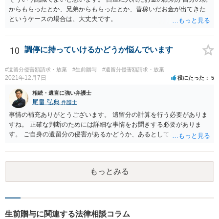
からもらったとか、兄弟からもらったとか、昔稼いだお金が出てきた
というケースの場合は、大丈夫です。
10
調停に持っていけるかどうか悩んでいます
#遺留分侵害額請求・放棄
#生前贈与
#遺留分侵害額請求・放棄
2021年12月7日
役にたった
5
相続・遺言に強い弁護士
尾畠 弘典
弁護士
事情の補充ありがとうございます。 遺留分の計算を行う必要がありま
すね。 正確な判断のためには詳細な事情をお聞きする必要がありま
す。 ご自身の遺留分の侵害があるかどうか、あるとしてどの程度の金
額となるかを正確に把握されたいのであれば、一度お近くの弁護士に
相談されるのが良いと思います。
もっとみる
生前贈与に関連する法律相談コラム