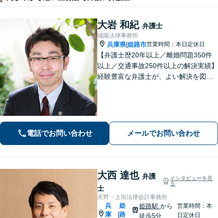
大岩 和紀
弁護士
城陽法律事務所
兵庫県
姫路市
営業時間：本日定休日
|
【弁護士歴20年以上／離婚問題350件
以上／交通事故250件以上の解決実績】
経験豊富な弁護士が、よい解決を図り
ます。不貞・暴力など離婚原因がない
事案でも離婚成立に至った事案を多数
経験【女性の離婚初回相談無料】交通
事故／借金・債務整理のご相談もお任
せ！
電話でお問い合わせ
メールでお問い合わせ
大西 達也
弁護
インタビューを見
る
士
天野・上垣法律会計事務所
兵
姫
姫路駅
から
営業時間：本
庫
路
|
日定休日
徒歩5分