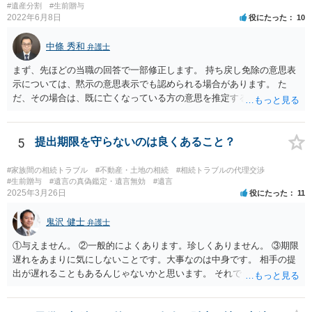
#遺産分割
#生前贈与
2022年6月8日
役にたった
10
中條 秀和
弁護士
まず、先ほどの当職の回答で一部修正します。 持ち戻し免除の意思表
示については、黙示の意思表示でも認められる場合があります。 た
だ、その場合は、既に亡くなっている方の意思を推定することになり
ますので、なかなか立証のハードルは高いと思われます。それゆえ、
持ち戻し免除の意思表示は書面で明確にしておいていただくべきとい
う結論は変わりません。 誤解を与えるような回答でした。失礼しまし
5
提出期限を守らないのは良くあること？
た。 文言については、「〇〇に対する生前贈与による特別受益の持ち
戻しをすべて免除する」というのがオーソドックスなものですが、ご
#家族間の相続トラブル
#不動産・土地の相続
#相続トラブルの代理交渉
心配ならば、弁護士のところに行って、特別受益となりそうな贈与に
#生前贈与
#遺言の真偽鑑定・遺言無効
#遺言
2025年3月26日
役にたった
11
ついて説明した上で、適切な文言についてご相談してみてはいかがで
しょうか。
鬼沢 健士
弁護士
①与えません。 ②一般的によくあります。珍しくありません。 ③期限
遅れをあまりに気にしないことです。大事なのは中身です。 相手の提
出が遅れることもあるんじゃないかと思います。 それでもあなた有利
にはなりません。