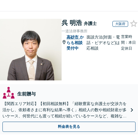
呉 明浩
弁護士
大阪府
一道法律事務所
営業時
高砂市
か
面談方法(対面・電
らも相談
話・ビデオなど)は
間：本日
受付中
応相談
定休日
生前贈与
【関西エリア対応】【初回相談無料】「経験豊富な弁護士が交渉力を
活かし、依頼者さまに有利な結果へ導く」相続人の数や相続財産が多
いケース、何世代にも渡って相続が続いているケースなど、複雑な事
案でも対応！協議、調停、審判どのフェーズからも相談可
料金表を見る