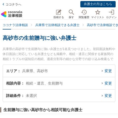
弁護士の方はこちら
ココナラへ
投稿する
探す
閲覧履歴
マイリスト
ログイン
ココナラ法律相談
兵庫県で法律相談できる弁護士
高砂市で法律相談で
高砂市の生前贈与に強い弁護士
兵庫県の高砂市で生前贈与に強い弁護士が1名見つかりました。初回面談無料や
休日面談に対応している弁護士なども掲載中。相続・遺言に関係する家族間の
相続トラブルや認知症の相続、遺産分割等の細かな分野での絞り込み検索もで
き便利です。特に姫路あおい法律事務所の植田 浩平弁護士のプロフィール情報
や弁護士費用、強みなどが注目されています。『高砂市で土日や夜間に発生し
エリア
兵庫県、高砂市
変更
た生前贈与のトラブルを今すぐに弁護士に相談したい』『生前贈与のトラブル
解決の実績豊富な近くの弁護士を検索したい』『初回相談無料で生前贈与を法
相談内容
相続・遺言、生前贈与
変更
律相談できる高砂市内の弁護士に相談予約したい』などでお困りの相談者さん
におすすめです。
詳細条件
未選択
変更
生前贈与に強い高砂市から相談可能な弁護士