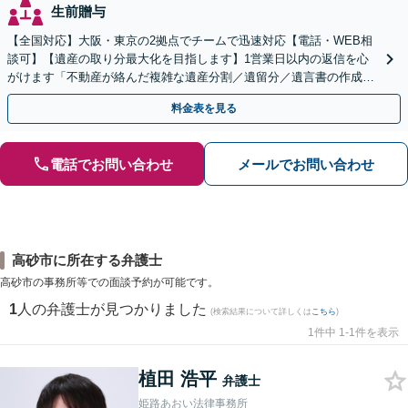
生前贈与
【全国対応】大阪・東京の2拠点でチームで迅速対応【電話・WEB相
談可】【遺産の取り分最大化を目指します】1営業日以内の返信を心
がけます「不動産が絡んだ複雑な遺産分割／遺留分／遺言書の作成・
執行／事業承継など、お任せください」【休日相談あり】
料金表を見る
電話でお問い合わせ
メールでお問い合わせ
高砂市に所在する弁護士
高砂市の事務所等での面談予約が可能です。
1
人の弁護士が見つかりました
(検索結果について詳しくは
こちら
)
1件中 1-1件を表示
植田 浩平
弁護士
姫路あおい法律事務所