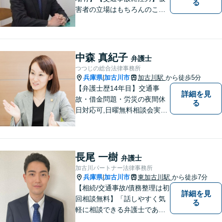
る
害者の立場はもちろんのこ
と、加害者側の立場でも事件
を処理してきた経験があり、
その経験の中で交通事故に関
する知識を研鑽して参りまし
中森 真紀子
弁護士
た。依頼者様の立場に立って
つつじの総合法律事務所
親身に対応いたしますので、
兵庫県
加古川市
加古川駅
から徒歩5分
|
ご相談ください。
【弁護士歴14年目】交通事
詳細を見
故・借金問題・労災の夜間休
る
日対応可,日曜無料相談会実施
中！ あなたの輝かしい未来
の創出を弁護士がお手伝いし
ます！
長尾 一樹
弁護士
加古川パートナー法律事務所
兵庫県
加古川市
東加古川駅
から徒歩7分
|
【相続/交通事故/債務整理は初
詳細を見
回相談無料】「話しやすく気
る
軽に相談できる弁護士である
こと」をモットーに、皆様の