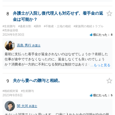
8
弁護士が入院し復代理人も対応せず、着手金の返
金は可能か？
#生前贈与
#遺産分割
#調停
#不動産・土地の相続
#家族間の相続トラブル
#売掛金回収
2024年9月30日
役にたった
8
高島 秀行
弁護士
最初に支払った着手金が返金されないのはなぜでしょうか？依頼した
仕事が途中でできなくなったのに、返金しなくても良いのでしょう
か？消費者が一方的に不利になる契約は無効ではありませんか？
着手金は、前の弁護士が倒れるまでにやった仕事に応じて清算する義
務があると思います。 倒れた弁護士が所属する弁護士会に相談さ
れた方がよいと思います。 倒れた弁護士は脳梗塞で倒れたようで
9
夫から妻への贈与と相続。
すが、 判断能力があり、復代理を倒れた弁護士の判断で復代理を
選任したのか 即ち、復代理人の選任は有効なのかという問題もあ
#相続税対策
#生前贈与
ると思います。
2023年9月6日
役にたった
5
関 大河
弁護士
そういう認識でよいと思います。 口座に入れたお金の説明が自分の親