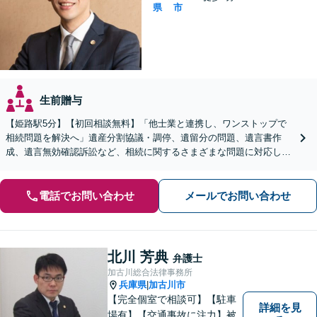
県
市
生前贈与
【姫路駅5分】【初回相談無料】「他士業と連携し、ワンストップで
相続問題を解決へ」遺産分割協議・調停、遺留分の問題、遺言書作
成、遺言無効確認訴訟など、相続に関するさまざまな問題に対応して
います。「事業承継もご相談ください」【休日・夜間相談可】
電話でお問い合わせ
メールでお問い合わせ
北川 芳典
弁護士
加古川総合法律事務所
兵庫県
加古川市
|
【完全個室で相談可】【駐車
詳細を見
場有】【交通事故に注力】被